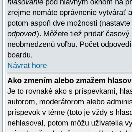
hlasovanie
pod hlavným oknom na prid
zrejme nemáte oprávnenie vytvárať an
potom aspoň dve možnosti (nastavte 
odpoveď
). Môžete tiež pridať časový
neobmedzenú voľbu. Počet odpovedí, 
boardu.
Návrat hore
Ako zmením alebo zmažem hlasov
Je to rovnaké ako s príspevkami, h
autorom, moderátorom alebo administ
príspevok v téme (toto je vždy s hlas
nehlasoval, potom môžu užívatelia v