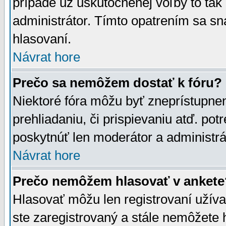
prípade už uskutočnenej voľby to tak
administrátor. Tímto opatrením sa sn
hlasovaní.
Návrat hore
Prečo sa nemôžem dostať k fóru?
Niektoré fóra môžu byť zneprístupnen
prehliadaniu, či prispievaniu atď. pot
poskytnúť len moderátor a administrát
Návrat hore
Prečo nemôžem hlasovať v ankete
Hlasovať môžu len registrovaní užívat
ste zaregistrovaný a stále nemôžet