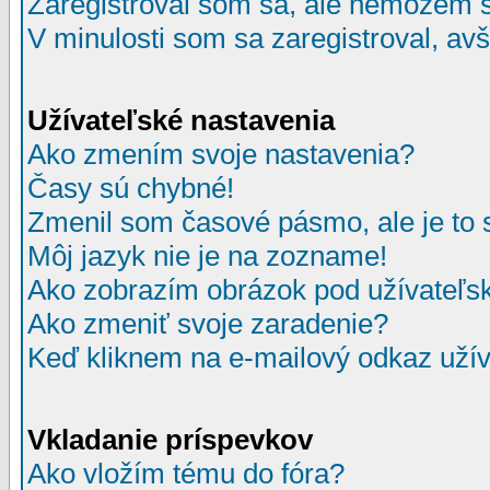
Zaregistroval som sa, ale nemôžem sa
V minulosti som sa zaregistroval, av
Užívateľské nastavenia
Ako zmením svoje nastavenia?
Časy sú chybné!
Zmenil som časové pásmo, ale je to 
Môj jazyk nie je na zozname!
Ako zobrazím obrázok pod užívate
Ako zmeniť svoje zaradenie?
Keď kliknem na e-mailový odkaz užív
Vkladanie príspevkov
Ako vložím tému do fóra?