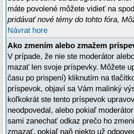
máte povolené môžete vidieť na spodn
pridávať nové témy do tohto fóra, Môž
Návrat hore
Ako zmením alebo zmažem príspe
V prípade, že nie ste moderátor aleb
mazať len svoje príspevky. Môžete u
času po prispení) kliknutím na tlačít
príspevok, objaví sa Vám malinký výs
koľkokrát ste tento príspevok upravova
neodpovedal, alebo pokiaľ moderátor č
sami zanechať odkaz prečo ho zmenil
zmazať, pokiaľ naň niekto už odpoved