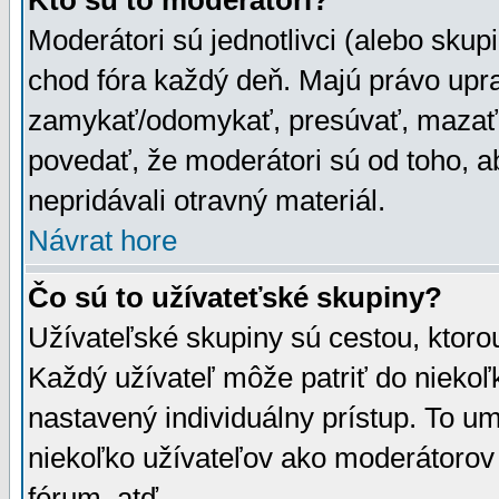
Kto sú to moderátori?
Moderátori sú jednotlivci (alebo skupi
chod fóra každý deň. Majú právo upr
zamykať/odomykať, presúvať, mazať a
povedať, že moderátori sú od toho, a
nepridávali otravný materiál.
Návrat hore
Čo sú to užívateťské skupiny?
Užívateľské skupiny sú cestou, ktoro
Každý užívateľ môže patriť do nieko
nastavený individuálny prístup. To u
niekoľko užívateľov ako moderátorov 
fórum, atď.