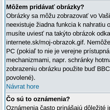
Môžem pridávať obrázky?
Obrázky sa môžu zobrazovať vo Vaši
neexistuje žiadna funkcia k nahratiu
musíte uviesť na takýto obrázok odka
internete.sk/moj-obrazok.gif. Nemôž
PC (pokiaľ to nie je verejne prístupn
mechanizmami, napr. schránky hotmai
zobrazeniu obrázku použite buď BBCo
povolené).
Návrat hore
Čo sú to oznámenia?
Oznámenia často prinášajú dôležité in