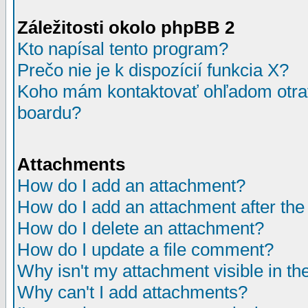
Záležitosti okolo phpBB 2
Kto napísal tento program?
Prečo nie je k dispozícií funkcia X?
Koho mám kontaktovať ohľadom otrav
boardu?
Attachments
How do I add an attachment?
How do I add an attachment after the i
How do I delete an attachment?
How do I update a file comment?
Why isn't my attachment visible in th
Why can't I add attachments?