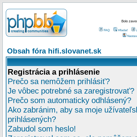
Bolo zaved
FAQ
Hľadať
Nastav
Obsah fóra hifi.slovanet.sk
Registrácia a prihlásenie
Prečo sa nemôžem prihlásiť?
Je vôbec potrebné sa zaregistrovať?
Prečo som automaticky odhlásený?
Ako zabránim, aby sa moje užívateľ
prihlásených?
Zabudol som heslo!