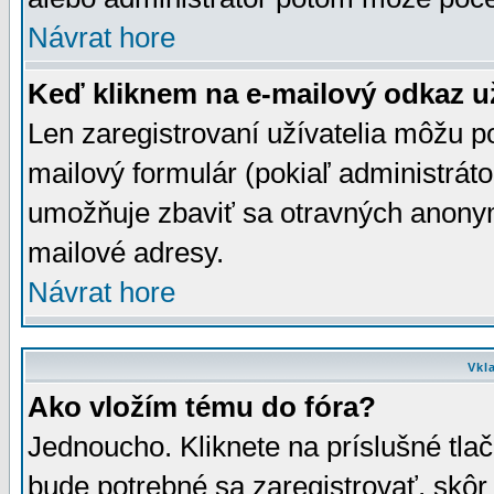
Návrat hore
Keď kliknem na e-mailový odkaz už
Len zaregistrovaní užívatelia môžu p
mailový formulár (pokiaľ administráto
umožňuje zbaviť sa otravných anonym
mailové adresy.
Návrat hore
Vkl
Ako vložím tému do fóra?
Jednoucho. Kliknete na príslušné tla
bude potrebné sa zaregistrovať, skôr 