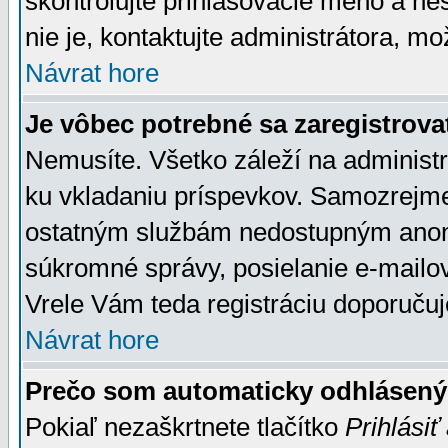
skontrolujte prihlasovacie meno a he
nie je, kontaktujte administrátora, 
Návrat hore
Je vôbec potrebné sa zaregistrova
Nemusíte. Všetko záleží na administrá
ku vkladaniu príspevkov. Samozrejme
ostatným službám nedostupným anon
súkromné správy, posielanie e-mailov
Vrele Vám teda registráciu doporučuj
Návrat hore
Prečo som automaticky odhlásen
Pokiaľ nezaškrtnete tlačítko
Prihlásiť