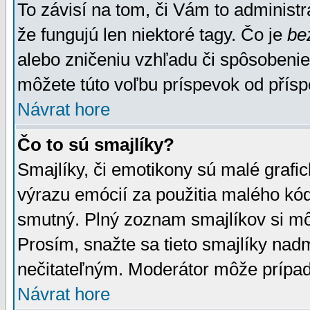
To závisí na tom, či Vám to administrá
že fungujú len niektoré tagy. Čo je
be
alebo zničeniu vzhľadu či spôsobeni
môžete túto voľbu príspevok od přís
Návrat hore
Čo to sú smajlíky?
Smajlíky, či emotikony sú malé grafic
výrazu emócií za použitia malého kód
smutný. Plný zoznam smajlíkov si mô
Prosím, snažte sa tieto smajlíky nad
nečitateľným. Moderátor môže prípa
Návrat hore