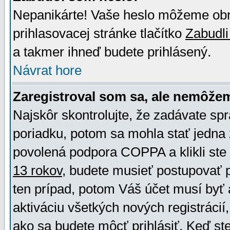
Nepanikárte! Vaše heslo môžeme obno
prihlasovacej stránke tlačítko
Zabudli
a takmer ihneď budete prihlásený.
Návrat hore
Zaregistroval som sa, ale nemôžem
Najskôr skontrolujte, že zadávate sp
poriadku, potom sa mohla stať jedna 
povolená podpora COPPA a klikli ste 
13 rokov
, budete musieť postupovať po
ten prípad, potom Váš účet musí byť 
aktiváciu všetkých nových registráci
ako sa budete môcť prihlásiť. Keď ste 