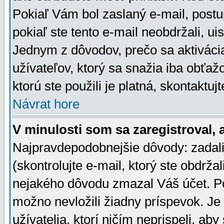
Pokiaľ Vám bol zaslaný e-mail, postu
pokiaľ ste tento e-mail neobdržali, ui
Jednym z dôvodov, prečo sa aktiváci
užívateľov, ktorý sa snažia iba obťažo
ktorú ste použili je platná, skontaktuj
Návrat hore
V minulosti som sa zaregistroval, 
Najpravdepodobnejšie dôvody: zadali
(skontrolujte e-mail, ktorý ste obdržali
nejakého dôvodu zmazal Váš účet. Pok
možno nevložili žiadny príspevok. Je 
užívatelia, ktorí ničím neprispeli, a