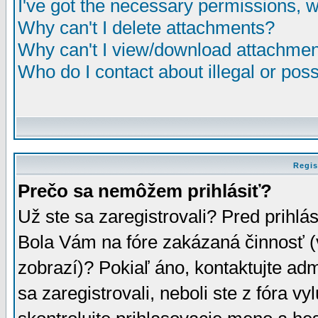
I've got the necessary permissions, 
Why can't I delete attachments?
Why can't I view/download attachme
Who do I contact about illegal or poss
Regis
Prečo sa nemôžem prihlásiť?
Už ste sa zaregistrovali? Pred prihlá
Bola Vám na fóre zakázaná činnosť (
zobrazí)? Pokiaľ áno, kontaktujte adm
sa zaregistrovali, neboli ste z fóra v