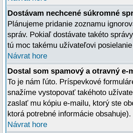
Dostávam nechcené súkromné spr
Plánujeme pridanie zoznamu ignorov
správ. Pokiaľ dostávate takéto správy
tú moc takému užívateľovi posielanie
Návrat hore
Dostal som spamový a otravný e-ma
To je nám ľúto. Príspevkové formulá
snažíme vystopovať takéhoto užívateľ
zaslať mu kópiu e-mailu, ktorý ste obdr
ktorá potrebné informácie obsahuje)
Návrat hore