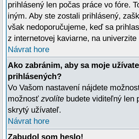
prihlásený len počas práce vo fóre. 
iným. Aby ste zostali prihlásený, zaškr
však nedoporučujeme, keď sa prihlasuj
z internetovej kaviarne, na univerzite 
Návrat hore
Ako zabránim, aby sa moje užívat
prihlásených?
Vo Vašom nastavení nájdete možno
možnosť
zvolíte
budete viditeľný len 
skrytý užívateľ.
Návrat hore
Zabudol som heslo!