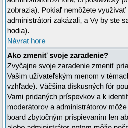
zobrazia). Pokiaľ nemôžete využívať 
administrátori zakázali, a Vy by ste 
hodia).
Návrat hore
Ako zmeniť svoje zaradenie?
Zvyčajne svoje zaradenie zmeniť pr
Vašim užívateľským menom v témach 
vzhľade). Väčšina diskusných fór pou
Vami pridaných príspevkov a k identif
moderátorov a administrátorov môže 
board zbytočným prispievaním len aby
alebo administrátor potom môže počet