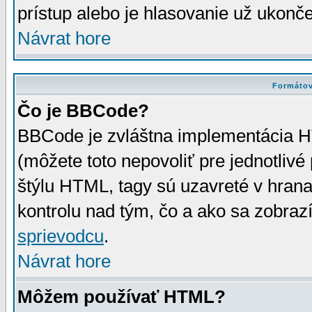
prístup alebo je hlasovanie už ukonč
Návrat hore
Formátov
Čo je BBCode?
BBCode je zvláštna implementácia HT
(môžete toto nepovoliť pre jednotli
štýlu HTML, tagy sú uzavreté v hrana
kontrolu nad tým, čo a ako sa zobrazí
sprievodcu
.
Návrat hore
Môžem používať HTML?