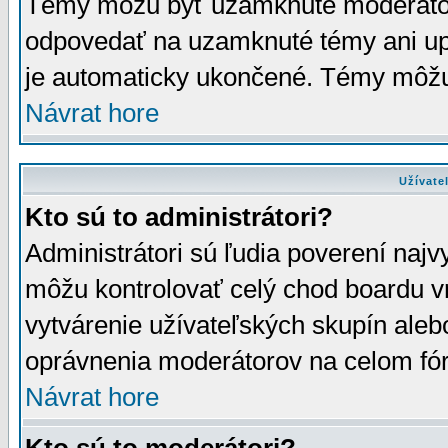
Témy môžu byť uzamknuté moderáto
odpovedať na uzamknuté témy ani up
je automaticky ukončené. Témy môžu
Návrat hore
Užívate
Kto sú to administrátori?
Administrátori sú ľudia poverení najv
môžu kontrolovať celý chod boardu v
vytvárenie užívateľských skupín aleb
oprávnenia moderátorov na celom fór
Návrat hore