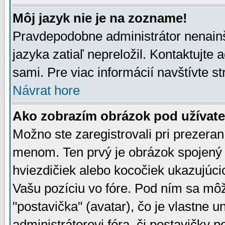
Môj jazyk nie je na zozname!
Pravdepodobne administrátor nenainšt
jazyka zatiaľ nepreložil. Kontaktujte 
sami. Pre viac informácií navštívte s
Návrat hore
Ako zobrazím obrázok pod užíva
Možno ste zaregistrovali pri prezera
menom. Ten prvý je obrázok spojený 
hviezdičiek alebo kocočiek ukazujúcic
Vašu pozíciu vo fóre. Pod ním sa m
"postavička" (avatar), čo je vlastne 
administrátorovi fóra, či postavičky p