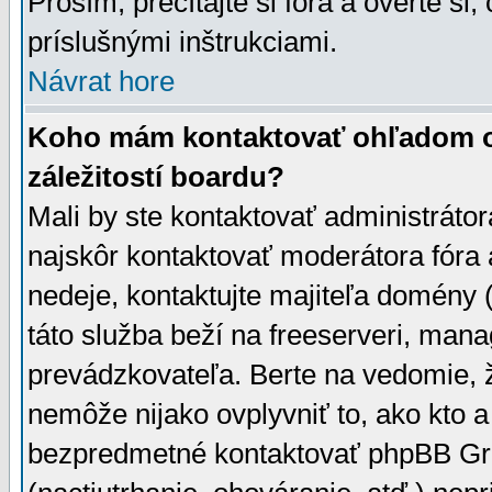
Prosím, prečítajte si fóra a overte si,
príslušnými inštrukciami.
Návrat hore
Koho mám kontaktovať ohľadom ot
záležitostí boardu?
Mali by ste kontaktovať administrátor
najskôr kontaktovať moderátora fóra a
nedeje, kontaktujte majiteľa domény 
táto služba beží na freeserveri, man
prevádzkovateľa. Berte na vedomie
nemôže nijako ovplyvniť to, ako kto 
bezpredmetné kontaktovať phpBB Grou