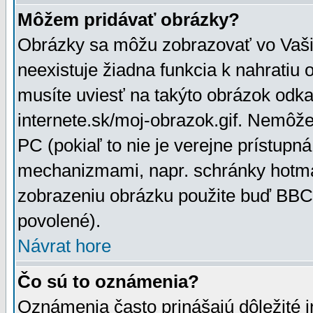
Môžem pridávať obrázky?
Obrázky sa môžu zobrazovať vo Vaši
neexistuje žiadna funkcia k nahratiu
musíte uviesť na takýto obrázok odka
internete.sk/moj-obrazok.gif. Nemôž
PC (pokiaľ to nie je verejne prístupn
mechanizmami, napr. schránky hotmai
zobrazeniu obrázku použite buď BBCo
povolené).
Návrat hore
Čo sú to oznámenia?
Oznámenia často prinášajú dôležité in