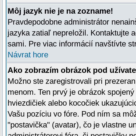
Môj jazyk nie je na zozname!
Pravdepodobne administrátor nenainšt
jazyka zatiaľ nepreložil. Kontaktujte 
sami. Pre viac informácií navštívte s
Návrat hore
Ako zobrazím obrázok pod užíva
Možno ste zaregistrovali pri prezera
menom. Ten prvý je obrázok spojený 
hviezdičiek alebo kocočiek ukazujúcic
Vašu pozíciu vo fóre. Pod ním sa m
"postavička" (avatar), čo je vlastne 
administrátorovi fóra, či postavičky p