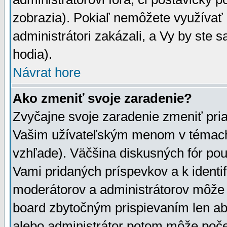
zobrazia). Pokiaľ nemôžete využívať 
administrátori zakázali, a Vy by ste 
hodia).
Návrat hore
Ako zmeniť svoje zaradenie?
Zvyčajne svoje zaradenie zmeniť pr
Vašim užívateľským menom v témach 
vzhľade). Väčšina diskusných fór pou
Vami pridaných príspevkov a k identif
moderátorov a administrátorov môže 
board zbytočným prispievaním len aby
alebo administrátor potom môže počet