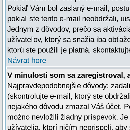
Pokiaľ Vám bol zaslaný e-mail, postu
pokiaľ ste tento e-mail neobdržali, ui
Jednym z dôvodov, prečo sa aktiváci
užívateľov, ktorý sa snažia iba obťažo
ktorú ste použili je platná, skontaktuj
Návrat hore
V minulosti som sa zaregistroval, 
Najpravdepodobnejšie dôvody: zadali
(skontrolujte e-mail, ktorý ste obdržali
nejakého dôvodu zmazal Váš účet. Pok
možno nevložili žiadny príspevok. Je 
užívatelia, ktorí ničím neprispeli, a