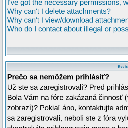
I've got the necessary permissions, 
Why can't I delete attachments?
Why can't I view/download attachme
Who do I contact about illegal or poss
Regis
Prečo sa nemôžem prihlásiť?
Už ste sa zaregistrovali? Pred prihlá
Bola Vám na fóre zakázaná činnosť (
zobrazí)? Pokiaľ áno, kontaktujte adm
sa zaregistrovali, neboli ste z fóra v