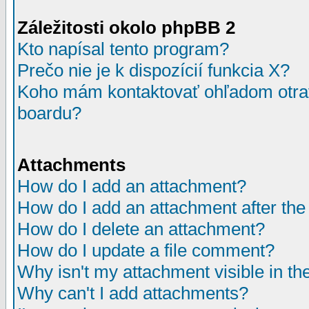
Záležitosti okolo phpBB 2
Kto napísal tento program?
Prečo nie je k dispozícií funkcia X?
Koho mám kontaktovať ohľadom otrav
boardu?
Attachments
How do I add an attachment?
How do I add an attachment after the i
How do I delete an attachment?
How do I update a file comment?
Why isn't my attachment visible in th
Why can't I add attachments?