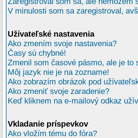
Zaregistroval som sa, ale nemôžem sa
V minulosti som sa zaregistroval, av
Užívateľské nastavenia
Ako zmením svoje nastavenia?
Časy sú chybné!
Zmenil som časové pásmo, ale je to 
Môj jazyk nie je na zozname!
Ako zobrazím obrázok pod užívate
Ako zmeniť svoje zaradenie?
Keď kliknem na e-mailový odkaz užív
Vkladanie príspevkov
Ako vložím tému do fóra?