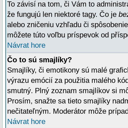
To závisí na tom, či Vám to administrá
že fungujú len niektoré tagy. Čo je
be
alebo zničeniu vzhľadu či spôsobeni
môžete túto voľbu príspevok od přís
Návrat hore
Čo to sú smajlíky?
Smajlíky, či emotikony sú malé grafic
výrazu emócií za použitia malého kód
smutný. Plný zoznam smajlíkov si mô
Prosím, snažte sa tieto smajlíky nad
nečitateľným. Moderátor môže prípa
Návrat hore