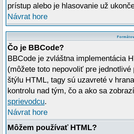
prístup alebo je hlasovanie už ukonč
Návrat hore
Formátov
Čo je BBCode?
BBCode je zvláštna implementácia HT
(môžete toto nepovoliť pre jednotli
štýlu HTML, tagy sú uzavreté v hrana
kontrolu nad tým, čo a ako sa zobrazí
sprievodcu
.
Návrat hore
Môžem používať HTML?