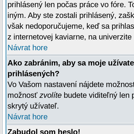
prihlásený len počas práce vo fóre. 
iným. Aby ste zostali prihlásený, zaškr
však nedoporučujeme, keď sa prihlasuj
z internetovej kaviarne, na univerzite 
Návrat hore
Ako zabránim, aby sa moje užívat
prihlásených?
Vo Vašom nastavení nájdete možno
možnosť
zvolíte
budete viditeľný len 
skrytý užívateľ.
Návrat hore
Zabudol som heslo!