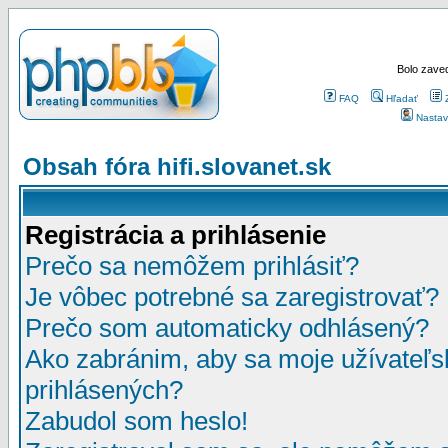
Bolo zaved
FAQ
Hľadať
Nastav
Obsah fóra hifi.slovanet.sk
Registrácia a prihlásenie
Prečo sa nemôžem prihlásiť?
Je vôbec potrebné sa zaregistrovať?
Prečo som automaticky odhlásený?
Ako zabránim, aby sa moje užívateľ
prihlásených?
Zabudol som heslo!