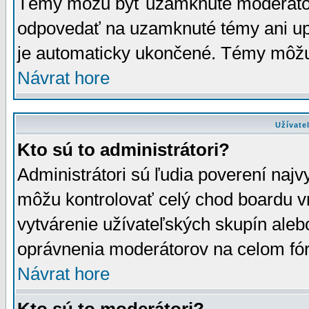
Témy môžu byť uzamknuté moderáto
odpovedať na uzamknuté témy ani up
je automaticky ukončené. Témy môžu
Návrat hore
Užívate
Kto sú to administrátori?
Administrátori sú ľudia poverení najv
môžu kontrolovať celý chod boardu v
vytvárenie užívateľských skupín aleb
oprávnenia moderátorov na celom fór
Návrat hore