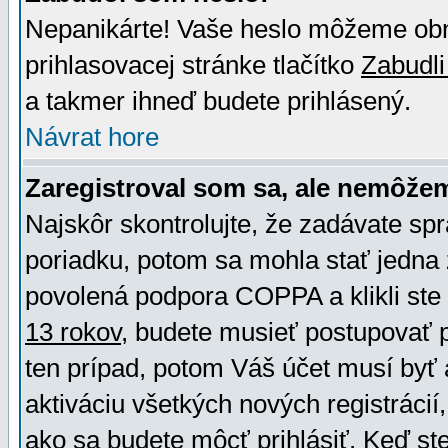
Nepanikárte! Vaše heslo môžeme obno
prihlasovacej stránke tlačítko
Zabudli
a takmer ihneď budete prihlásený.
Návrat hore
Zaregistroval som sa, ale nemôžem
Najskôr skontrolujte, že zadávate sp
poriadku, potom sa mohla stať jedna 
povolená podpora COPPA a klikli ste 
13 rokov
, budete musieť postupovať po
ten prípad, potom Váš účet musí byť 
aktiváciu všetkých nových registráci
ako sa budete môcť prihlásiť. Keď ste 