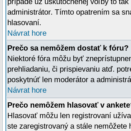
prípade už uskutočnenej voľby to tak
administrátor. Tímto opatrením sa sn
hlasovaní.
Návrat hore
Prečo sa nemôžem dostať k fóru?
Niektoré fóra môžu byť zneprístupnen
prehliadaniu, či prispievaniu atď. pot
poskytnúť len moderátor a administrát
Návrat hore
Prečo nemôžem hlasovať v ankete
Hlasovať môžu len registrovaní užívat
ste zaregistrovaný a stále nemôžet