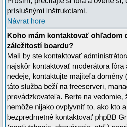
Prosím, prečítajte si fóra a overte si,
príslušnými inštrukciami.
Návrat hore
Koho mám kontaktovať ohľadom ot
záležitostí boardu?
Mali by ste kontaktovať administrátor
najskôr kontaktovať moderátora fóra a
nedeje, kontaktujte majiteľa domény 
táto služba beží na freeserveri, man
prevádzkovateľa. Berte na vedomie
nemôže nijako ovplyvniť to, ako kto 
bezpredmetné kontaktovať phpBB Grou