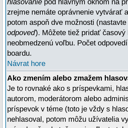
hlasovanie
pod hlavným oknom na prid
zrejme nemáte oprávnenie vytvárať an
potom aspoň dve možnosti (nastavte 
odpoveď
). Môžete tiež pridať časový
neobmedzenú voľbu. Počet odpovedí, 
boardu.
Návrat hore
Ako zmením alebo zmažem hlasov
Je to rovnaké ako s príspevkami, h
autorom, moderátorom alebo administ
príspevok v téme (toto je vždy s hlas
nehlasoval, potom môžu užívatelia v