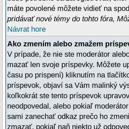
máte povolené môžete vidieť na spodn
pridávať nové témy do tohto fóra, Môž
Návrat hore
Ako zmením alebo zmažem príspe
V prípade, že nie ste moderátor aleb
mazať len svoje príspevky. Môžete u
času po prispení) kliknutím na tlačít
príspevok, objaví sa Vám malinký výs
koľkokrát ste tento príspevok upravova
neodpovedal, alebo pokiaľ moderátor č
sami zanechať odkaz prečo ho zmenil
zmazať, pokiaľ naň niekto už odpoved