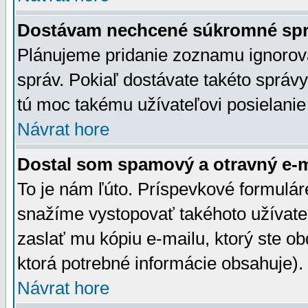
Dostávam nechcené súkromné spr
Plánujeme pridanie zoznamu ignorov
správ. Pokiaľ dostávate takéto správy
tú moc takému užívateľovi posielanie
Návrat hore
Dostal som spamový a otravný e-ma
To je nám ľúto. Príspevkové formulá
snažíme vystopovať takéhoto užívateľ
zaslať mu kópiu e-mailu, ktorý ste obdr
ktorá potrebné informácie obsahuje)
Návrat hore