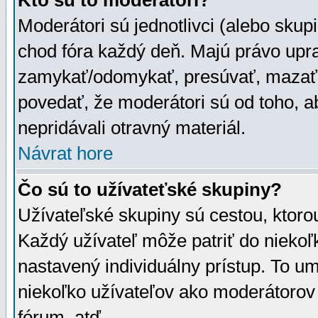
Kto sú to moderátori?
Moderátori sú jednotlivci (alebo skupi
chod fóra každý deň. Majú právo upr
zamykať/odomykať, presúvať, mazať a
povedať, že moderátori sú od toho, a
nepridávali otravný materiál.
Návrat hore
Čo sú to užívateťské skupiny?
Užívateľské skupiny sú cestou, ktoro
Každý užívateľ môže patriť do nieko
nastavený individuálny prístup. To u
niekoľko užívateľov ako moderátorov 
fórum, atď.