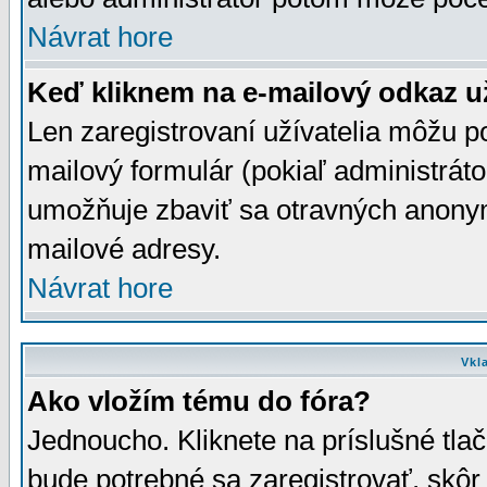
Návrat hore
Keď kliknem na e-mailový odkaz už
Len zaregistrovaní užívatelia môžu p
mailový formulár (pokiaľ administráto
umožňuje zbaviť sa otravných anonym
mailové adresy.
Návrat hore
Vkl
Ako vložím tému do fóra?
Jednoucho. Kliknete na príslušné tla
bude potrebné sa zaregistrovať, skôr 