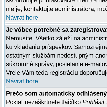
skontrolujte prihlasovacie meno a he
nie je, kontaktujte administrátora, 
Návrat hore
Je vôbec potrebné sa zaregistrova
Nemusíte. Všetko záleží na administrá
ku vkladaniu príspevkov. Samozrejme
ostatným službám nedostupným anon
súkromné správy, posielanie e-mailov
Vrele Vám teda registráciu doporučuj
Návrat hore
Prečo som automaticky odhlásen
Pokiaľ nezaškrtnete tlačítko
Prihlásiť