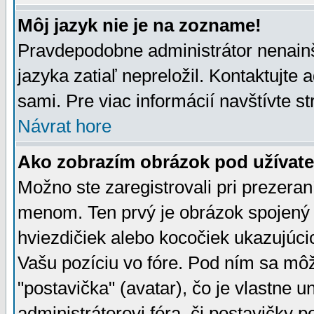
Môj jazyk nie je na zozname!
Pravdepodobne administrátor nenainšt
jazyka zatiaľ nepreložil. Kontaktujte 
sami. Pre viac informácií navštívte s
Návrat hore
Ako zobrazím obrázok pod užíva
Možno ste zaregistrovali pri prezera
menom. Ten prvý je obrázok spojený 
hviezdičiek alebo kocočiek ukazujúcic
Vašu pozíciu vo fóre. Pod ním sa m
"postavička" (avatar), čo je vlastne 
administrátorovi fóra, či postavičky p