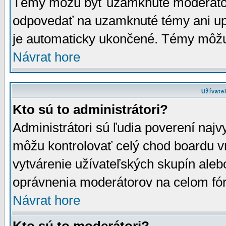
Témy môžu byť uzamknuté moderáto
odpovedať na uzamknuté témy ani up
je automaticky ukončené. Témy môžu
Návrat hore
Užívate
Kto sú to administrátori?
Administrátori sú ľudia poverení najv
môžu kontrolovať celý chod boardu v
vytvárenie užívateľských skupín aleb
oprávnenia moderátorov na celom fór
Návrat hore