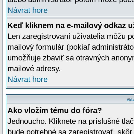
Návrat hore
Keď kliknem na e-mailový odkaz už
Len zaregistrovaní užívatelia môžu p
mailový formulár (pokiaľ administráto
umožňuje zbaviť sa otravných anonym
mailové adresy.
Návrat hore
Vkl
Ako vložím tému do fóra?
Jednoucho. Kliknete na príslušné tla
bude potrebné sa zaregistrovať, skôr 