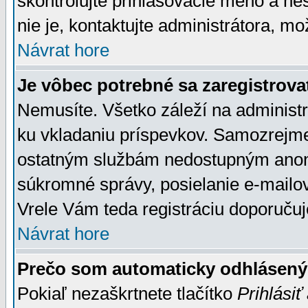
skontrolujte prihlasovacie meno a he
nie je, kontaktujte administrátora, 
Návrat hore
Je vôbec potrebné sa zaregistrova
Nemusíte. Všetko záleží na administrá
ku vkladaniu príspevkov. Samozrejme
ostatným službám nedostupným anon
súkromné správy, posielanie e-mailov
Vrele Vám teda registráciu doporučuj
Návrat hore
Prečo som automaticky odhlásen
Pokiaľ nezaškrtnete tlačítko
Prihlásiť