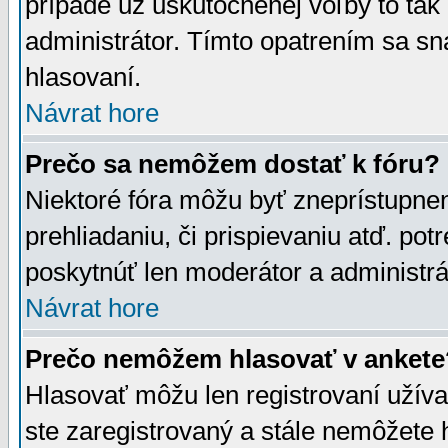
prípade už uskutočnenej voľby to tak
administrátor. Tímto opatrením sa sn
hlasovaní.
Návrat hore
Prečo sa nemôžem dostať k fóru?
Niektoré fóra môžu byť zneprístupnen
prehliadaniu, či prispievaniu atď. pot
poskytnúť len moderátor a administrát
Návrat hore
Prečo nemôžem hlasovať v ankete
Hlasovať môžu len registrovaní užívat
ste zaregistrovaný a stále nemôžet