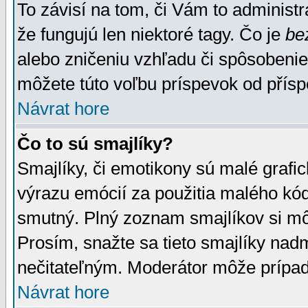
To závisí na tom, či Vám to administrá
že fungujú len niektoré tagy. Čo je
be
alebo zničeniu vzhľadu či spôsobeni
môžete túto voľbu príspevok od přís
Návrat hore
Čo to sú smajlíky?
Smajlíky, či emotikony sú malé grafic
výrazu emócií za použitia malého kód
smutný. Plný zoznam smajlíkov si mô
Prosím, snažte sa tieto smajlíky nad
nečitateľným. Moderátor môže prípa
Návrat hore