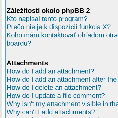
Záležitosti okolo phpBB 2
Kto napísal tento program?
Prečo nie je k dispozícií funkcia X?
Koho mám kontaktovať ohľadom otrav
boardu?
Attachments
How do I add an attachment?
How do I add an attachment after the i
How do I delete an attachment?
How do I update a file comment?
Why isn't my attachment visible in th
Why can't I add attachments?