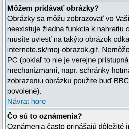
Môžem pridávať obrázky?
Obrázky sa môžu zobrazovať vo Vaši
neexistuje žiadna funkcia k nahratiu
musíte uviesť na takýto obrázok odka
internete.sk/moj-obrazok.gif. Nemôž
PC (pokiaľ to nie je verejne prístupn
mechanizmami, napr. schránky hotmai
zobrazeniu obrázku použite buď BBCo
povolené).
Návrat hore
Čo sú to oznámenia?
Oznámenia často prinášajú dôležité in