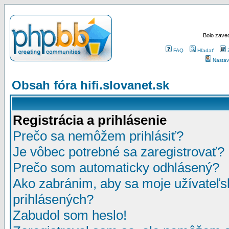
Bolo zaved
FAQ
Hľadať
Nastav
Obsah fóra hifi.slovanet.sk
Registrácia a prihlásenie
Prečo sa nemôžem prihlásiť?
Je vôbec potrebné sa zaregistrovať?
Prečo som automaticky odhlásený?
Ako zabránim, aby sa moje užívateľ
prihlásených?
Zabudol som heslo!