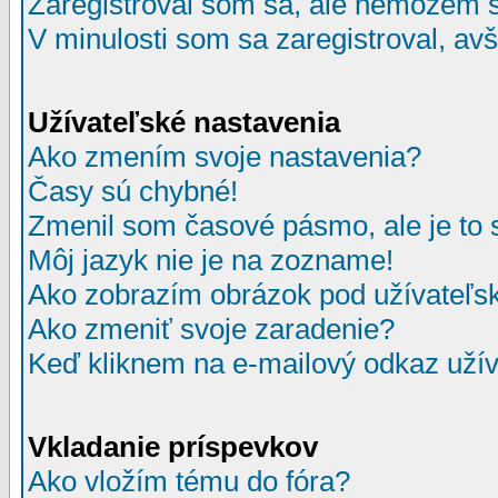
Zaregistroval som sa, ale nemôžem sa
V minulosti som sa zaregistroval, av
Užívateľské nastavenia
Ako zmením svoje nastavenia?
Časy sú chybné!
Zmenil som časové pásmo, ale je to 
Môj jazyk nie je na zozname!
Ako zobrazím obrázok pod užívate
Ako zmeniť svoje zaradenie?
Keď kliknem na e-mailový odkaz užív
Vkladanie príspevkov
Ako vložím tému do fóra?