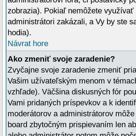
zobrazia). Pokiaľ nemôžete využívať 
administrátori zakázali, a Vy by ste 
hodia).
Návrat hore
Ako zmeniť svoje zaradenie?
Zvyčajne svoje zaradenie zmeniť pr
Vašim užívateľským menom v témach 
vzhľade). Väčšina diskusných fór pou
Vami pridaných príspevkov a k identif
moderátorov a administrátorov môže 
board zbytočným prispievaním len aby
alebo administrátor potom môže počet