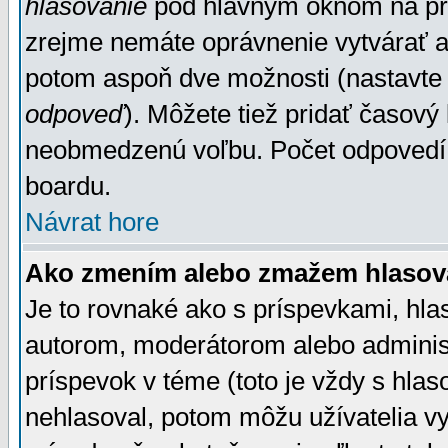
hlasovanie
pod hlavným oknom na prid
zrejme nemáte oprávnenie vytvárať an
potom aspoň dve možnosti (nastavte 
odpoveď
). Môžete tiež pridať časový
neobmedzenú voľbu. Počet odpovedí, 
boardu.
Návrat hore
Ako zmením alebo zmažem hlasov
Je to rovnaké ako s príspevkami, h
autorom, moderátorom alebo administ
príspevok v téme (toto je vždy s hlas
nehlasoval, potom môžu užívatelia v