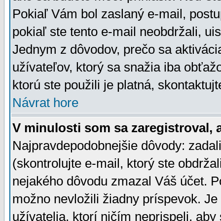
Pokiaľ Vám bol zaslaný e-mail, postu
pokiaľ ste tento e-mail neobdržali, ui
Jednym z dôvodov, prečo sa aktiváci
užívateľov, ktorý sa snažia iba obťažo
ktorú ste použili je platná, skontaktuj
Návrat hore
V minulosti som sa zaregistroval, 
Najpravdepodobnejšie dôvody: zadali
(skontrolujte e-mail, ktorý ste obdržali
nejakého dôvodu zmazal Váš účet. Pok
možno nevložili žiadny príspevok. Je 
užívatelia, ktorí ničím neprispeli, a