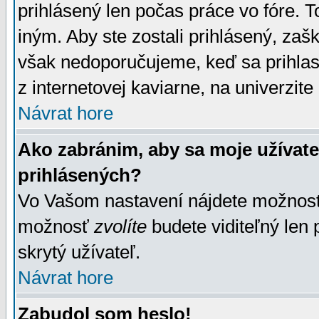
prihlásený len počas práce vo fóre. 
iným. Aby ste zostali prihlásený, zaškr
však nedoporučujeme, keď sa prihlasuj
z internetovej kaviarne, na univerzite 
Návrat hore
Ako zabránim, aby sa moje užívat
prihlásených?
Vo Vašom nastavení nájdete možno
možnosť
zvolíte
budete viditeľný len 
skrytý užívateľ.
Návrat hore
Zabudol som heslo!