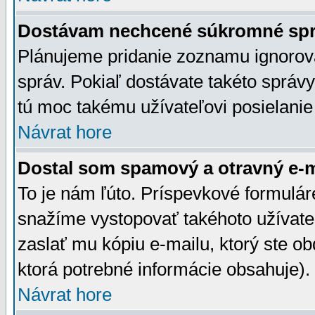
Dostávam nechcené súkromné spr
Plánujeme pridanie zoznamu ignorov
správ. Pokiaľ dostávate takéto správy
tú moc takému užívateľovi posielanie
Návrat hore
Dostal som spamový a otravný e-ma
To je nám ľúto. Príspevkové formulá
snažíme vystopovať takéhoto užívateľ
zaslať mu kópiu e-mailu, ktorý ste obdr
ktorá potrebné informácie obsahuje)
Návrat hore