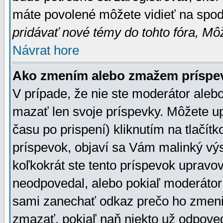
máte povolené môžete vidieť na spodn
pridávať nové témy do tohto fóra, Môž
Návrat hore
Ako zmením alebo zmažem príspe
V prípade, že nie ste moderátor aleb
mazať len svoje príspevky. Môžete u
času po prispení) kliknutím na tlačít
príspevok, objaví sa Vám malinký výs
koľkokrát ste tento príspevok upravova
neodpovedal, alebo pokiaľ moderátor č
sami zanechať odkaz prečo ho zmenil
zmazať, pokiaľ naň niekto už odpoved