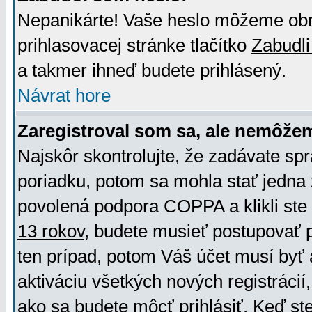
Nepanikárte! Vaše heslo môžeme obno
prihlasovacej stránke tlačítko
Zabudli
a takmer ihneď budete prihlásený.
Návrat hore
Zaregistroval som sa, ale nemôžem
Najskôr skontrolujte, že zadávate sp
poriadku, potom sa mohla stať jedna 
povolená podpora COPPA a klikli ste 
13 rokov
, budete musieť postupovať po
ten prípad, potom Váš účet musí byť 
aktiváciu všetkých nových registráci
ako sa budete môcť prihlásiť. Keď ste 