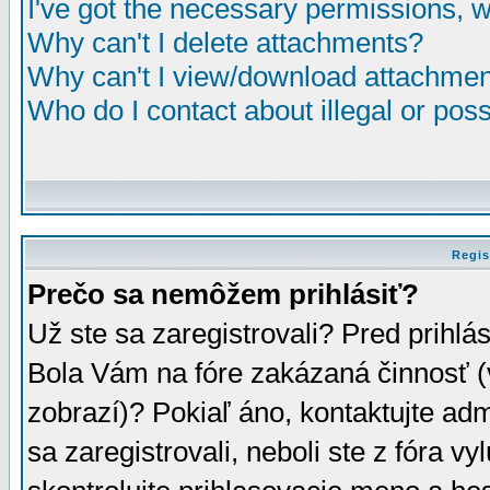
I've got the necessary permissions, 
Why can't I delete attachments?
Why can't I view/download attachme
Who do I contact about illegal or poss
Regis
Prečo sa nemôžem prihlásiť?
Už ste sa zaregistrovali? Pred prihlá
Bola Vám na fóre zakázaná činnosť (
zobrazí)? Pokiaľ áno, kontaktujte adm
sa zaregistrovali, neboli ste z fóra v