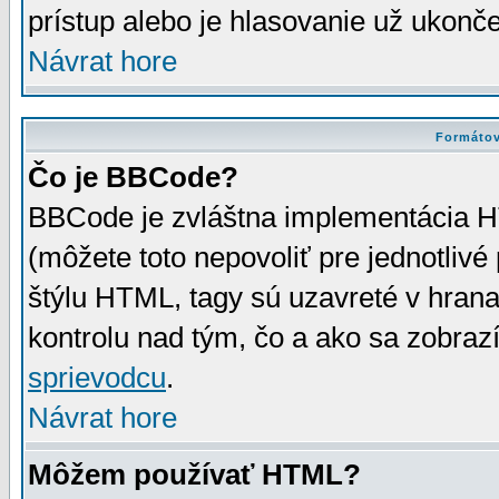
prístup alebo je hlasovanie už ukonč
Návrat hore
Formátov
Čo je BBCode?
BBCode je zvláštna implementácia HT
(môžete toto nepovoliť pre jednotli
štýlu HTML, tagy sú uzavreté v hrana
kontrolu nad tým, čo a ako sa zobrazí
sprievodcu
.
Návrat hore
Môžem používať HTML?