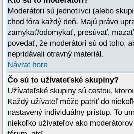
Kto sú to moderátori?
Moderátori sú jednotlivci (alebo skupi
chod fóra každý deň. Majú právo upr
zamykať/odomykať, presúvať, mazať a
povedať, že moderátori sú od toho, a
nepridávali otravný materiál.
Návrat hore
Čo sú to užívateťské skupiny?
Užívateľské skupiny sú cestou, ktoro
Každý užívateľ môže patriť do nieko
nastavený individuálny prístup. To u
niekoľko užívateľov ako moderátorov 
fórum, atď.