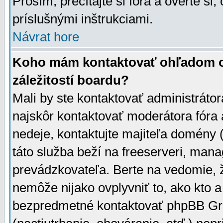
Prosím, prečítajte si fóra a overte si,
príslušnými inštrukciami.
Návrat hore
Koho mám kontaktovať ohľadom ot
záležitostí boardu?
Mali by ste kontaktovať administrátor
najskôr kontaktovať moderátora fóra a
nedeje, kontaktujte majiteľa domény 
táto služba beží na freeserveri, man
prevádzkovateľa. Berte na vedomie
nemôže nijako ovplyvniť to, ako kto 
bezpredmetné kontaktovať phpBB Grou