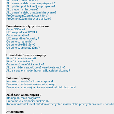
Ako vložím tému do fóra?
Ako zmením alebo zmažem príspevok?
Ako pridám podpis k môjmu príspevku?
Ako vytvorím hlasovanie?
Ako zmením alebo zmažem hlasovanie?
Prečo sa nemôžem dostať k fóru?
Prečo nemôžem hlasovať v ankete?
Formátovanie a typy príspevkov
Čo je BBCode?
Môžem používať HTML?
Čo to sú smajlíky?
Môžem pridávať obrázky?
Čo sú to oznámenia?
Čo sú to dôležité témy?
Čo sú to uzamknuté témy?
Užívateľské úrovne a skupiny
Kto sú to administrátori?
Kto sú to moderátori?
Čo sú to užívateťské skupiny?
Ako sa môžem zapojiť do užívateľskej skupiny?
Ako sa stanem moderátorom užívateľskej skupiny?
Súkromné správy
Nemôžem posielať súkromné správy!
Dostávam nechcené súkromné správy!
Dostal som spamový a otravný e-mail od niekoho z fóra!
Záležitosti okolo phpBB 2
Kto napísal tento program?
Prečo nie je k dispozícií funkcia X?
Koho mám kontaktovať ohľadom otravných e-mailov alebo právnych záležitostí boardu
Attachments