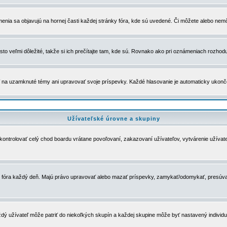
menia sa objavujú na hornej časti každej stránky fóra, kde sú uvedené. Či môžete alebo nemô
to veľmi dôležité, takže si ich prečítajte tam, kde sú. Rovnako ako pri oznámeniach rozhoduje
a uzamknuté témy ani upravovať svoje príspevky. Každé hlasovanie je automaticky ukon
Užívateľské úrovne a skupiny
u kontrolovať celý chod boardu vrátane povoľovaní, zakazovaní užívateľov, vytvárenie užíva
 chod fóra každý deň. Majú právo upravovať alebo mazať príspevky, zamykať/odomykať, presúva
dý užívateľ môže patriť do niekoľkých skupín a každej skupine môže byť nastavený individuá