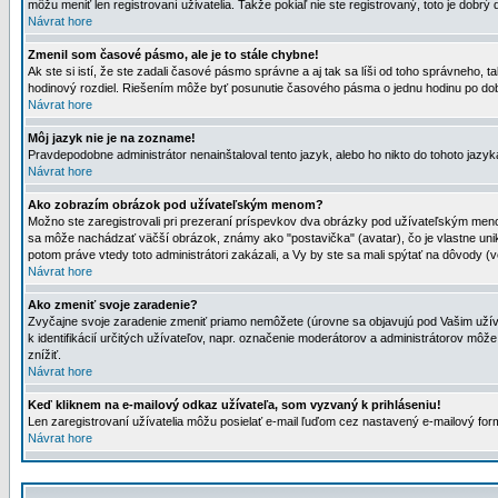
môžu meniť len registrovaní uživatelia. Takže pokiaľ nie ste registrovaný, toto je dobrý 
Návrat hore
Zmenil som časové pásmo, ale je to stále chybne!
Ak ste si istí, že ste zadali časové pásmo správne a aj tak sa líši od toho správneho
hodinový rozdiel. Riešením môže byť posunutie časového pásma o jednu hodinu po dob
Návrat hore
Môj jazyk nie je na zozname!
Pravdepodobne administrátor nenainštaloval tento jazyk, alebo ho nikto do tohoto jazyka 
Návrat hore
Ako zobrazím obrázok pod užívateľským menom?
Možno ste zaregistrovali pri prezeraní príspevkov dva obrázky pod užívateľským menom
sa môže nachádzať väčší obrázok, známy ako "postavička" (avatar), čo je vlastne uniká
potom práve vtedy toto administrátori zakázali, a Vy by ste sa mali spýtať na dôvody (v
Návrat hore
Ako zmeniť svoje zaradenie?
Zvyčajne svoje zaradenie zmeniť priamo nemôžete (úrovne sa objavujú pod Vašim užív
k identifikácií určitých užívateľov, napr. označenie moderátorov a administrátorov m
znížiť.
Návrat hore
Keď kliknem na e-mailový odkaz užívateľa, som vyzvaný k prihláseniu!
Len zaregistrovaní užívatelia môžu posielať e-mail ľuďom cez nastavený e-mailový form
Návrat hore