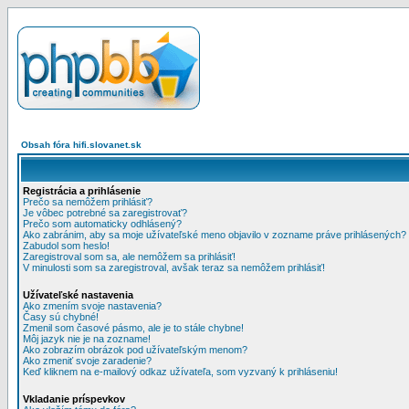
Obsah fóra hifi.slovanet.sk
Registrácia a prihlásenie
Prečo sa nemôžem prihlásiť?
Je vôbec potrebné sa zaregistrovať?
Prečo som automaticky odhlásený?
Ako zabránim, aby sa moje užívateľské meno objavilo v zozname práve prihlásených?
Zabudol som heslo!
Zaregistroval som sa, ale nemôžem sa prihlásiť!
V minulosti som sa zaregistroval, avšak teraz sa nemôžem prihlásiť!
Užívateľské nastavenia
Ako zmením svoje nastavenia?
Časy sú chybné!
Zmenil som časové pásmo, ale je to stále chybne!
Môj jazyk nie je na zozname!
Ako zobrazím obrázok pod užívateľským menom?
Ako zmeniť svoje zaradenie?
Keď kliknem na e-mailový odkaz užívateľa, som vyzvaný k prihláseniu!
Vkladanie príspevkov