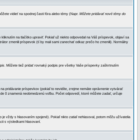
ôžete vidieť na spodnej časti fóra alebo témy (Napr.
Môžete pridávať nové témy do
kliknutím na tlačítko
upraviť
. Pokiaľ už niekto odpovedal na Váš príspevok, objaví sa
trátor zmenili príspevok (tí by mali sami zanechať odkaz prečo ho zmenili). Normálny
dpis
. Môžete tiež pridať rovnaký podpis pre všetky Vaše príspevky zaškrtnutím
a pridávanie príspevkov (pokiaľ to nevidíte, zrejme nemáte oprávnenie vytvárať
u, kde 0 znamená neobmedzenú voľbu. Počet odpovedí, ktoré môžete zadať, určuje
je vždy s hlasovaním spojené). Pokiaľ nikto zatiaľ nehlasoval, potom môžu užívatelia
cii s výsledkami hlasovaní.