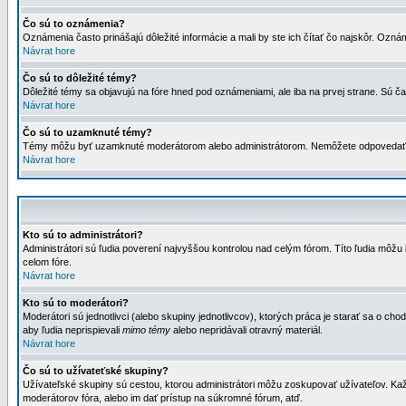
Čo sú to oznámenia?
Oznámenia často prinášajú dôležité informácie a mali by ste ich čítať čo najskôr. Ozná
Návrat hore
Čo sú to dôležité témy?
Dôležité témy sa objavujú na fóre hned pod oznámeniami, ale iba na prvej strane. Sú čas
Návrat hore
Čo sú to uzamknuté témy?
Témy môžu byť uzamknuté moderátorom alebo administrátorom. Nemôžete odpovedať n
Návrat hore
Kto sú to administrátori?
Administrátori sú ľudia poverení najvyššou kontrolou nad celým fórom. Títo ľudia môž
celom fóre.
Návrat hore
Kto sú to moderátori?
Moderátori sú jednotlivci (alebo skupiny jednotlivcov), ktorých práca je starať sa o
aby ľudia neprispievali
mimo témy
alebo nepridávali otravný materiál.
Návrat hore
Čo sú to užívateťské skupiny?
Užívateľské skupiny sú cestou, ktorou administrátori môžu zoskupovať užívateľov. Kaž
moderátorov fóra, alebo im dať prístup na súkromné fórum, atď.