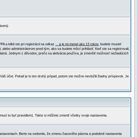
lásený.
a klikli ste pri registrácii na odkaz
... a je mi menej ako 13 rokov
, budete musieť
, alebo administrátorom pred tým, ako sa budete môcť prihlásiť. Keď ste sa registrovali,
e platná. Jednym z dôvodov, prečo sa aktivácia používa, je zmenšiť možnosť
nežiadúcich
Váš účet. Pokiaľ je to ten druhý prípad, potom ste možno nevložili žiadny príspevok. Je
emusí to byť pravidlom). Takto si môžete zmeniť všetky svoje nastavenia.
 nastaveniach. Berte na vedomie, že zmenu časového pásma a podobné nastavenia