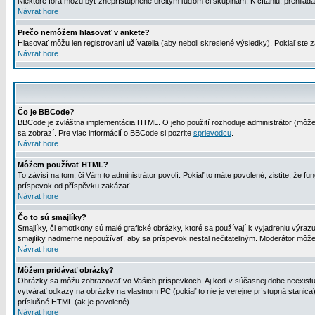
Niektoré fóra môžu byť zneprístupnené určitým ľuďom či skupinám. K čítaniu, prehliadani
Návrat hore
Prečo nemôžem hlasovať v ankete?
Hlasovať môžu len registrovaní užívatelia (aby neboli skreslené výsledky). Pokiaľ st
Návrat hore
Čo je BBCode?
BBCode je zvláštna implementácia HTML. O jeho použití rozhoduje administrátor (môžet
sa zobrazí. Pre viac informácií o BBCode si pozrite
sprievodcu
.
Návrat hore
Môžem používať HTML?
To závisí na tom, či Vám to administrátor povolí. Pokiaľ to máte povolené, zistíte, že fun
príspevok od příspěvku zakázať.
Návrat hore
Čo to sú smajlíky?
Smajlíky, či emotikony sú malé grafické obrázky, ktoré sa používají k vyjadreniu výra
smajlíky nadmerne nepoužívať, aby sa príspevok nestal nečitateľným. Moderátor môž
Návrat hore
Môžem pridávať obrázky?
Obrázky sa môžu zobrazovať vo Vašich príspevkoch. Aj keď v súčasnej dobe neexistuje
vytvárať odkazy na obrázky na vlastnom PC (pokiaľ to nie je verejne prístupná stani
príslušné HTML (ak je povolené).
Návrat hore