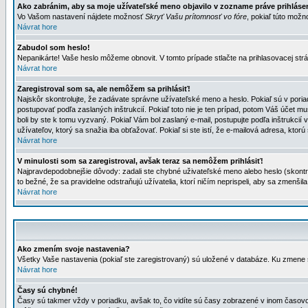
Ako zabránim, aby sa moje užívateľské meno objavilo v zozname práve prihlás
Vo Vašom nastavení nájdete možnosť
Skryť Vašu prítomnosť vo fóre
, pokiaľ túto mož
Návrat hore
Zabudol som heslo!
Nepanikárte! Vaše heslo môžeme obnovit. V tomto prípade stlačte na prihlasovacej strá
Návrat hore
Zaregistroval som sa, ale nemôžem sa prihlásiť!
Najskôr skontrolujte, že zadávate správne užívateľské meno a heslo. Pokiaľ sú v poria
postupovať podľa zaslaných inštrukcií. Pokiaľ toto nie je ten prípad, potom Váš účet mu
boli by ste k tomu vyzvaný. Pokiaľ Vám bol zaslaný e-mail, postupujte podľa inštrukcií
užívateľov, ktorý sa snažia iba obťažovať. Pokiaľ si ste istí, že e-mailová adresa, ktorú 
Návrat hore
V minulosti som sa zaregistroval, avšak teraz sa nemôžem prihlásiť!
Najpravdepodobnejšie dôvody: zadali ste chybné uživateľské meno alebo heslo (skontroluj
to bežné, že sa pravidelne odstraňujú užívatelia, ktorí ničím neprispeli, aby sa zmenši
Návrat hore
Ako zmením svoje nastavenia?
Všetky Vaše nastavenia (pokiaľ ste zaregistrovaný) sú uložené v databáze. Ku zmene s
Návrat hore
Časy sú chybné!
Časy sú takmer vždy v poriadku, avšak to, čo vidíte sú časy zobrazené v inom časo