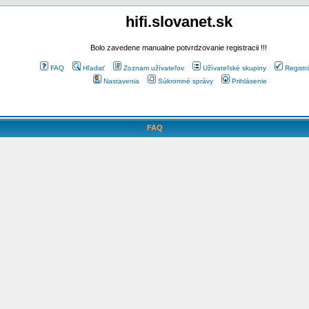
hifi.slovanet.sk
Bolo zavedene manualne potvrdzovanie registracii !!!
FAQ
Hľadať
Zoznam užívateľov
Užívateľské skupiny
Registr
Nastavenia
Súkromné správy
Prihlásenie
FAQ