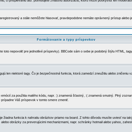
u, či prispievaniu atď. potrebujete zvláštnu autorizáciu, ktorú môže poskytnúť len moderátor 
e zaregistrovaný a stále nemôžete hlasovať, pravdepodobne nemáte oprávnený prístup alebo 
Formátovanie a typy príspevkov
e toto nepovoliť pre jednotlivé príspevky). BBCode sám o sebe je podobný štýlu HTML, tagy
gujú len niektoré tagy. Čo je
bezpečnostná
funkcia, ktorá zamedzí zneužitiu alebo zničeniu 
zu emócií za použitia malého kódu, napr. :) znamená šťastný, :( znamená smutný. Plný zozna
e prípadne Váš príspevok v tomto smere zmeniť.
 žiadna funkcia k nahratiu obrázkov priamo na board. Z tohto dôvodu musíte uviesť na taký
ca) alebo obrázky za preverujúcimi mechanizmami, napr. schránky hotmail alebo yahoo, zahe