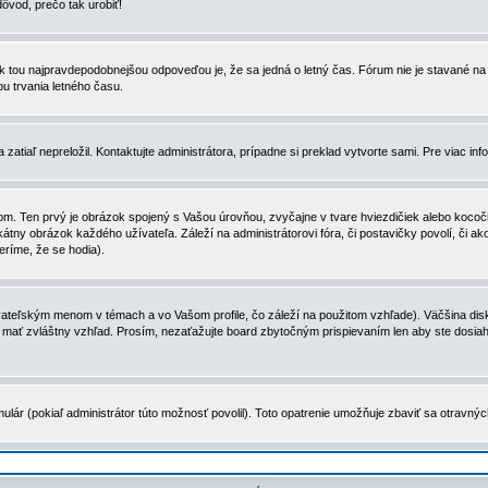
dôvod, prečo tak urobiť!
, tak tou najpravdepodobnejšou odpoveďou je, že sa jedná o letný čas. Fórum nie je stavané
u trvania letného času.
zatiaľ nepreložil. Kontaktujte administrátora, prípadne si preklad vytvorte sami. Pre viac in
. Ten prvý je obrázok spojený s Vašou úrovňou, zvyčajne v tvare hviezdičiek alebo kocočiek
tny obrázok každého užívateľa. Záleží na administrátorovi fóra, či postavičky povolí, či ak
eríme, že se hodia).
ateľským menom v témach a vo Vašom profile, čo záleží na použitom vzhľade). Väčšina disk
ôže mať zvláštny vzhľad. Prosím, nezaťažujte board zbytočným prispievaním len aby ste dosi
ulár (pokiaľ administrátor túto možnosť povolil). Toto opatrenie umožňuje zbaviť sa otravný