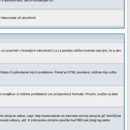
a administrátor, takže kontaktujte ich.
je hlasovanie už ukončené.
 sú uzavreté v hranatých zátvorkách [ a ] a ponúka väčšiu kontrolu nad tým, čo a ako
vzhľadu či spôsobenie iných problémov. Pokiaľ je HTML povolené, môžete túto voľbu
m smajlíkov si môžete prohliadnuť cez príspevkový formulár. Prosím, snažte sa tieto
to obrázok odkaz, napr. http://www.niekde-na-internete.sk/moj-obrazok.gif. Nemôžete
slované odkazy, atď. K zobrazeniu obrázku použite buď BBCode [img] tag alebo