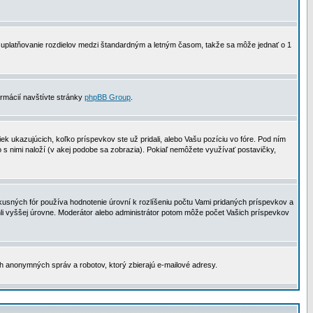
 na uplatňovanie rozdielov medzi štandardným a letným časom, takže sa môže jednať o 1
formácií navštívte stránky
phpBB Group
.
 ukazujúcich, koľko príspevkov ste už pridali, alebo Vašu pozíciu vo fóre. Pod ním
o s nimi naloží (v akej podobe sa zobrazia). Pokiaľ nemôžete využívať postavičky,
usných fór používa hodnotenie úrovní k rozlíšeniu počtu Vami pridaných príspevkov a
ahli vyššej úrovne. Moderátor alebo administrátor potom môže počet Vašich príspevkov
ch anonymných správ a robotov, ktorý zbierajú e-mailové adresy.