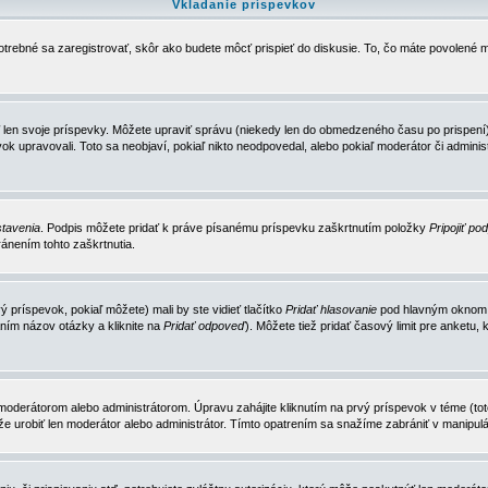
Vkladanie príspevkov
trebné sa zaregistrovať, skôr ako budete môcť prispieť do diskusie. To, čo máte povolené m
 len svoje príspevky. Môžete upraviť správu (niekedy len do obmedzeného času po prispení) 
k upravovali. Toto sa neobjaví, pokiaľ nikto neodpovedal, alebo pokiaľ moderátor či adminis
tavenia
. Podpis môžete pridať k práve písanému príspevku zaškrtnutím položky
Pripojiť po
ánením tohto zaškrtnutia.
 príspevok, pokiaľ môžete) mali by ste vidieť tlačítko
Pridať hlasovanie
pod hlavným oknom n
ním názov otázky a kliknite na
Pridať odpoveď
). Môžete tiež pridať časový limit pre anket
erátorom alebo administrátorom. Úpravu zahájite kliknutím na prvý príspevok v téme (toto 
e urobiť len moderátor alebo administrátor. Tímto opatrením sa snažíme zabrániť v manipulá