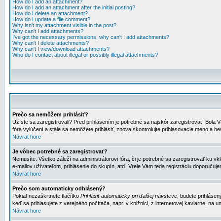
How do I add an attachment?
How do I add an attachment after the initial posting?
How do I delete an attachment?
How do I update a file comment?
Why isn't my attachment visible in the post?
Why can't I add attachments?
I've got the necessary permissions, why can't I add attachments?
Why can't I delete attachments?
Why can't I view/download attachments?
Who do I contact about illegal or possibly illegal attachments?
Prečo sa nemôžem prihlásiť?
Už ste sa zaregistrovali? Pred prihlásením je potrebné sa najskôr zaregistrovať. Bola V
fóra vylúčení a stále sa nemôžete prihlásiť, znova skontrolujte prihlasovacie meno a h
Návrat hore
Je vôbec potrebné sa zaregistrovať?
Nemusíte. Všetko záleží na administrátorovi fóra, či je potrebné sa zaregistrovať k
e-mailov užívateľom, prihlásenie do skupín, atď. Vrele Vám teda registráciu doporučujem
Návrat hore
Prečo som automaticky odhlásený?
Pokiaľ nezaškrtnete tlačítko
Prihlásiť automaticky pri ďalšej návšteve
, budete prihlásen
keď sa prihlasujete z verejného počítača, napr. v knižnici, z internetovej kaviarne, na un
Návrat hore