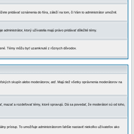
žete pridávať oznámenia do fóra, záleží na tom, či Vám to administrátor umožnil.
 administrátor, ktorý užívatelia majú právo pridávať dôležité témy.
čené. Témy môžu byť uzamknuté z rôznych dôvodov.
teľských skupín alebo moderátorov, atď. Majú tiež všetky oprávnenia moderátorov na
ť, mazať a rozdeľovať témy, ktoré spravujú. Dá sa povedať, že moderátori sú od toho,
lny prístup. To umožňuje administrátorom ľahšie nastaviť niekoľko užívateľov ako