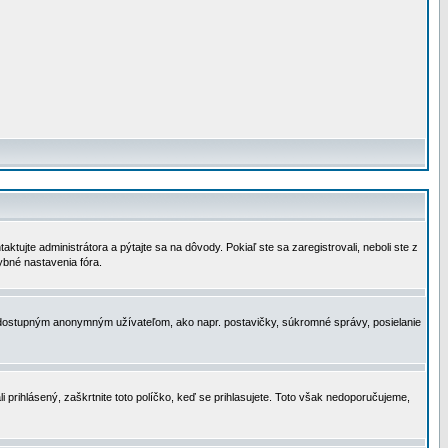
tujte administrátora a pýtajte sa na dôvody. Pokiaľ ste sa zaregistrovali, neboli ste z
ybné nastavenia fóra.
 nedostupným anonymným užívateľom, ako napr. postavičky, súkromné správy, posielanie
i prihlásený, zaškrtnite toto políčko, keď se prihlasujete. Toto však nedoporučujeme,