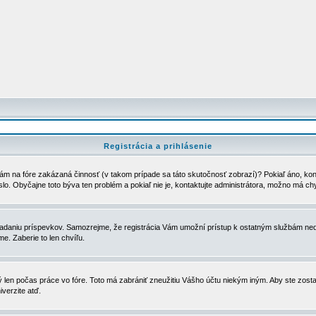
Registrácia a prihlásenie
ám na fóre zakázaná činnosť (v takom prípade sa táto skutočnosť zobrazí)? Pokiaľ áno, kontak
eslo. Obyčajne toto býva ten problém a pokiaľ nie je, kontaktujte administrátora, možno má ch
u vkladaniu príspevkov. Samozrejme, že registrácia Vám umožní prístup k ostatným službám
e. Zaberie to len chvíľu.
ý len počas práce vo fóre. Toto má zabrániť zneužitiu Vášho účtu niekým iným. Aby ste zostal
iverzite atď.