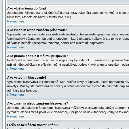
Ako vložím tému do fóra?
Jednoucho. Kliknete na príslušné tlačítko na obrazovke fóra alebo témy. Možno bude po
tohto fóra, Môžete hlasovať v tomto fóre, atd.
).
Návrat hore
Ako zmením alebo zmažem príspevok?
V prípade, že nie ste moderátor alebo administrátor, tak môžete upravovať alebo mazať
Vám malinký výstup textíku pod príspevkom, ktorý ukazuje, koľkokrát ste tento príspevo
užívatelia nemôžu príspevok zmazať, pokiaľ naň niekto už odpovedal.
Návrat hore
Ako pridám podpis k môjmu príspevku?
Pridať podpis znamená, že si musíte najprv nejaký vytvoriť. To urobíte cez položku
Nas
príslušného políčka v profile (je možné nepridávať podpis k vybratým príspevkom odstr
Návrat hore
Ako vytvorím hlasovanie?
Vytvorenie hlasovania je jednoduché. Keď pridáte nový príspevok (alebo upravujete prvý
ankety). Mali by ste zadať názov ankety a potom aspoň dve možnosti (nastavte napísa
administrátor boardu.
Návrat hore
Ako zmením alebo zmažem hlasovanie?
Je to rovnaké ako s príspevkami, hlasovania môžu byť editované pôvodným autorom, mod
vymazať alebo zmeniť položku v hlasovaní, v prípade už uskutočnenej voľby to tak môž
Návrat hore
Prečo sa nemôžem dostať k fóru?