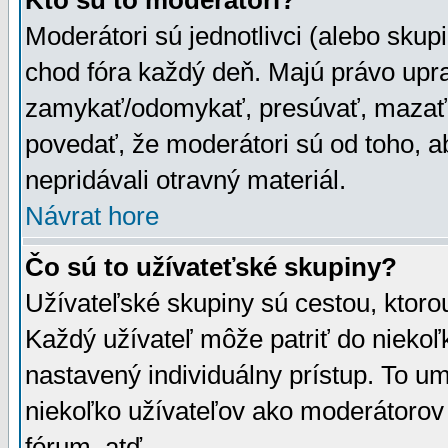
Kto sú to moderátori?
Moderátori sú jednotlivci (alebo skupi
chod fóra každý deň. Majú právo upr
zamykať/odomykať, presúvať, mazať a
povedať, že moderátori sú od toho, a
nepridávali otravný materiál.
Návrat hore
Čo sú to užívateťské skupiny?
Užívateľské skupiny sú cestou, ktoro
Každý užívateľ môže patriť do nieko
nastavený individuálny prístup. To u
niekoľko užívateľov ako moderátorov 
fórum, atď.