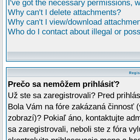
I've got the necessary permissions, 
Why can't I delete attachments?
Why can't I view/download attachme
Who do I contact about illegal or poss
Regis
Prečo sa nemôžem prihlásiť?
Už ste sa zaregistrovali? Pred prihlá
Bola Vám na fóre zakázaná činnosť (
zobrazí)? Pokiaľ áno, kontaktujte adm
sa zaregistrovali, neboli ste z fóra v