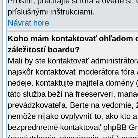
Prosím, prečítajte si fóra a overte si,
príslušnými inštrukciami.
Návrat hore
Koho mám kontaktovať ohľadom ot
záležitostí boardu?
Mali by ste kontaktovať administrátor
najskôr kontaktovať moderátora fóra a
nedeje, kontaktujte majiteľa domény 
táto služba beží na freeserveri, man
prevádzkovateľa. Berte na vedomie
nemôže nijako ovplyvniť to, ako kto 
bezpredmetné kontaktovať phpBB Grou