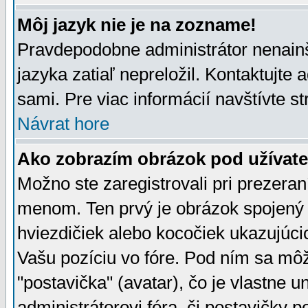
Môj jazyk nie je na zozname!
Pravdepodobne administrátor nenainšt
jazyka zatiaľ nepreložil. Kontaktujte 
sami. Pre viac informácií navštívte s
Návrat hore
Ako zobrazím obrázok pod užíva
Možno ste zaregistrovali pri prezera
menom. Ten prvý je obrázok spojený 
hviezdičiek alebo kocočiek ukazujúcic
Vašu pozíciu vo fóre. Pod ním sa m
"postavička" (avatar), čo je vlastne 
administrátorovi fóra, či postavičky p