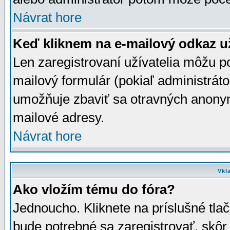
Návrat hore
Keď kliknem na e-mailový odkaz už
Len zaregistrovaní užívatelia môžu p
mailový formulár (pokiaľ administráto
umožňuje zbaviť sa otravných anonym
mailové adresy.
Návrat hore
Vkl
Ako vložím tému do fóra?
Jednoucho. Kliknete na príslušné tla
bude potrebné sa zaregistrovať, skôr 