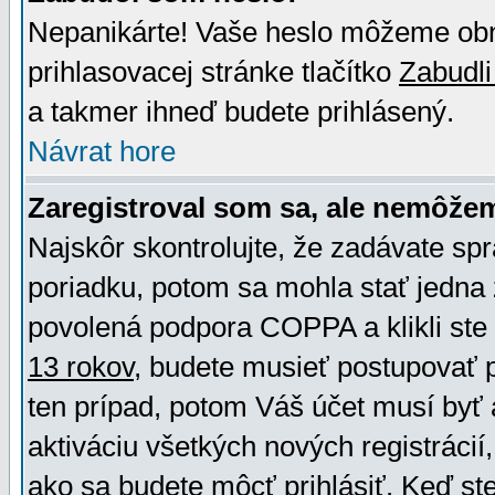
Nepanikárte! Vaše heslo môžeme obno
prihlasovacej stránke tlačítko
Zabudli
a takmer ihneď budete prihlásený.
Návrat hore
Zaregistroval som sa, ale nemôžem
Najskôr skontrolujte, že zadávate sp
poriadku, potom sa mohla stať jedna 
povolená podpora COPPA a klikli ste 
13 rokov
, budete musieť postupovať po
ten prípad, potom Váš účet musí byť 
aktiváciu všetkých nových registráci
ako sa budete môcť prihlásiť. Keď ste 