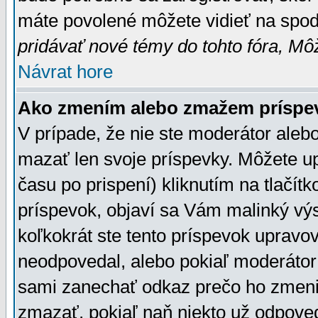
máte povolené môžete vidieť na spodn
pridávať nové témy do tohto fóra, Môž
Návrat hore
Ako zmením alebo zmažem príspe
V prípade, že nie ste moderátor aleb
mazať len svoje príspevky. Môžete u
času po prispení) kliknutím na tlačít
príspevok, objaví sa Vám malinký výs
koľkokrát ste tento príspevok upravova
neodpovedal, alebo pokiaľ moderátor č
sami zanechať odkaz prečo ho zmenil
zmazať, pokiaľ naň niekto už odpoved