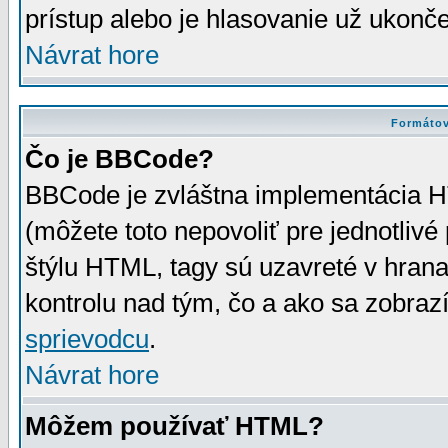
prístup alebo je hlasovanie už ukonč
Návrat hore
Formátov
Čo je BBCode?
BBCode je zvláštna implementácia HT
(môžete toto nepovoliť pre jednotli
štýlu HTML, tagy sú uzavreté v hrana
kontrolu nad tým, čo a ako sa zobrazí
sprievodcu
.
Návrat hore
Môžem používať HTML?