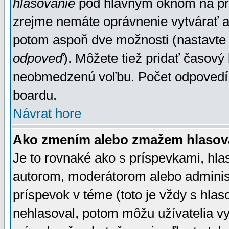
hlasovanie
pod hlavným oknom na prid
zrejme nemáte oprávnenie vytvárať an
potom aspoň dve možnosti (nastavte 
odpoveď
). Môžete tiež pridať časový
neobmedzenú voľbu. Počet odpovedí, 
boardu.
Návrat hore
Ako zmením alebo zmažem hlasov
Je to rovnaké ako s príspevkami, h
autorom, moderátorom alebo administ
príspevok v téme (toto je vždy s hlas
nehlasoval, potom môžu užívatelia v