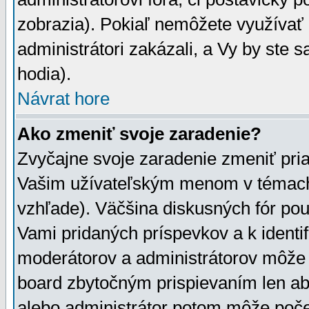
zobrazia). Pokiaľ nemôžete využívať 
administrátori zakázali, a Vy by ste 
hodia).
Návrat hore
Ako zmeniť svoje zaradenie?
Zvyčajne svoje zaradenie zmeniť pr
Vašim užívateľským menom v témach 
vzhľade). Väčšina diskusných fór pou
Vami pridaných príspevkov a k identif
moderátorov a administrátorov môže 
board zbytočným prispievaním len aby
alebo administrátor potom môže počet