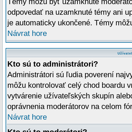
Témy môžu byť uzamknuté moderáto
odpovedať na uzamknuté témy ani up
je automaticky ukončené. Témy môžu
Návrat hore
Užívate
Kto sú to administrátori?
Administrátori sú ľudia poverení najv
môžu kontrolovať celý chod boardu v
vytvárenie užívateľských skupín aleb
oprávnenia moderátorov na celom fór
Návrat hore