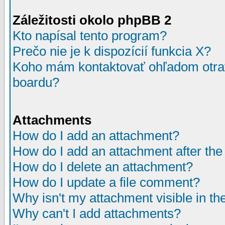
Záležitosti okolo phpBB 2
Kto napísal tento program?
Prečo nie je k dispozícií funkcia X?
Koho mám kontaktovať ohľadom otrav
boardu?
Attachments
How do I add an attachment?
How do I add an attachment after the i
How do I delete an attachment?
How do I update a file comment?
Why isn't my attachment visible in th
Why can't I add attachments?