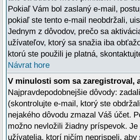
Pokiaľ Vám bol zaslaný e-mail, postu
pokiaľ ste tento e-mail neobdržali, ui
Jednym z dôvodov, prečo sa aktiváci
užívateľov, ktorý sa snažia iba obťažo
ktorú ste použili je platná, skontaktuj
Návrat hore
V minulosti som sa zaregistroval, 
Najpravdepodobnejšie dôvody: zadali
(skontrolujte e-mail, ktorý ste obdržali
nejakého dôvodu zmazal Váš účet. Pok
možno nevložili žiadny príspevok. Je 
užívatelia, ktorí ničím neprispeli, a