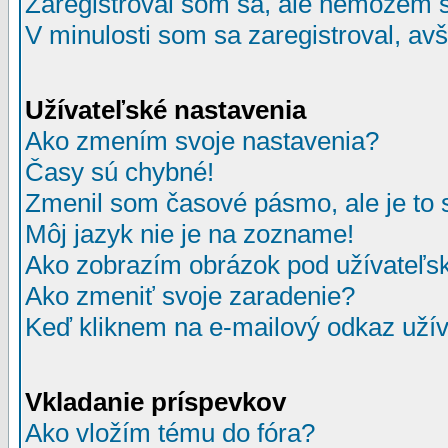
Zaregistroval som sa, ale nemôžem sa
V minulosti som sa zaregistroval, av
Užívateľské nastavenia
Ako zmením svoje nastavenia?
Časy sú chybné!
Zmenil som časové pásmo, ale je to 
Môj jazyk nie je na zozname!
Ako zobrazím obrázok pod užívate
Ako zmeniť svoje zaradenie?
Keď kliknem na e-mailový odkaz užív
Vkladanie príspevkov
Ako vložím tému do fóra?