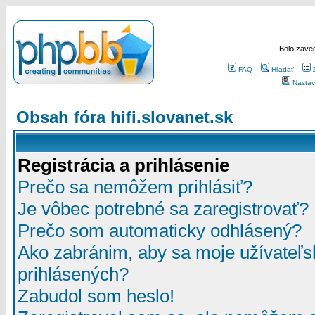
Bolo zaved
FAQ
Hľadať
Nastav
Obsah fóra hifi.slovanet.sk
Registrácia a prihlásenie
Prečo sa nemôžem prihlásiť?
Je vôbec potrebné sa zaregistrovať?
Prečo som automaticky odhlásený?
Ako zabránim, aby sa moje užívateľ
prihlásených?
Zabudol som heslo!