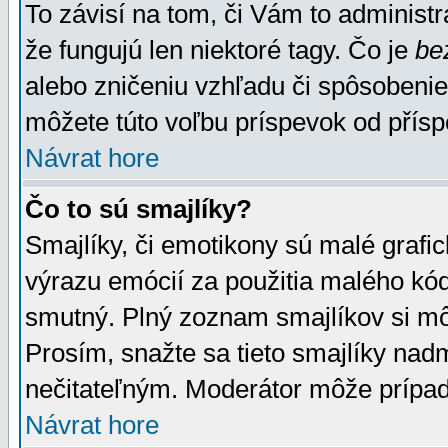
To závisí na tom, či Vám to administrá
že fungujú len niektoré tagy. Čo je
be
alebo zničeniu vzhľadu či spôsobeni
môžete túto voľbu príspevok od přís
Návrat hore
Čo to sú smajlíky?
Smajlíky, či emotikony sú malé grafic
výrazu emócií za použitia malého kód
smutný. Plný zoznam smajlíkov si mô
Prosím, snažte sa tieto smajlíky nad
nečitateľným. Moderátor môže prípa
Návrat hore