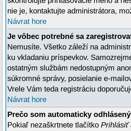
skontrolujte prihlasovacie meno a he
nie je, kontaktujte administrátora, 
Návrat hore
Je vôbec potrebné sa zaregistrova
Nemusíte. Všetko záleží na administrá
ku vkladaniu príspevkov. Samozrejme
ostatným službám nedostupným anon
súkromné správy, posielanie e-mailov
Vrele Vám teda registráciu doporučuj
Návrat hore
Prečo som automaticky odhlásen
Pokiaľ nezaškrtnete tlačítko
Prihlásiť