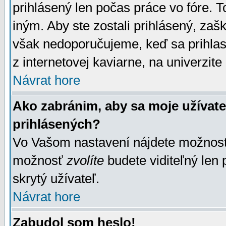
prihlásený len počas práce vo fóre. 
iným. Aby ste zostali prihlásený, zaškr
však nedoporučujeme, keď sa prihlasuj
z internetovej kaviarne, na univerzite 
Návrat hore
Ako zabránim, aby sa moje užívat
prihlásených?
Vo Vašom nastavení nájdete možno
možnosť
zvolíte
budete viditeľný len 
skrytý užívateľ.
Návrat hore
Zabudol som heslo!