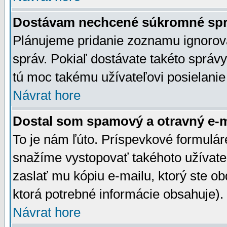
Dostávam nechcené súkromné spr
Plánujeme pridanie zoznamu ignorov
správ. Pokiaľ dostávate takéto správy
tú moc takému užívateľovi posielanie
Návrat hore
Dostal som spamový a otravný e-ma
To je nám ľúto. Príspevkové formulá
snažíme vystopovať takéhoto užívateľ
zaslať mu kópiu e-mailu, ktorý ste obdr
ktorá potrebné informácie obsahuje)
Návrat hore