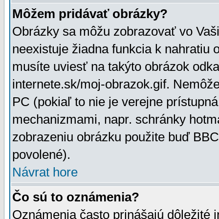
Môžem pridávať obrázky?
Obrázky sa môžu zobrazovať vo Vaši
neexistuje žiadna funkcia k nahratiu
musíte uviesť na takýto obrázok odka
internete.sk/moj-obrazok.gif. Nemôž
PC (pokiaľ to nie je verejne prístupn
mechanizmami, napr. schránky hotmai
zobrazeniu obrázku použite buď BBCo
povolené).
Návrat hore
Čo sú to oznámenia?
Oznámenia často prinášajú dôležité in