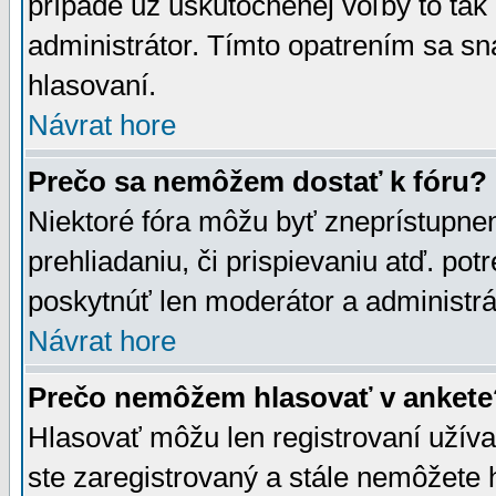
prípade už uskutočnenej voľby to tak
administrátor. Tímto opatrením sa sn
hlasovaní.
Návrat hore
Prečo sa nemôžem dostať k fóru?
Niektoré fóra môžu byť zneprístupnen
prehliadaniu, či prispievaniu atď. pot
poskytnúť len moderátor a administrát
Návrat hore
Prečo nemôžem hlasovať v ankete
Hlasovať môžu len registrovaní užívat
ste zaregistrovaný a stále nemôžet