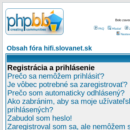
Bolo zaved
FAQ
Hľadať
Nastav
Obsah fóra hifi.slovanet.sk
Registrácia a prihlásenie
Prečo sa nemôžem prihlásiť?
Je vôbec potrebné sa zaregistrovať?
Prečo som automaticky odhlásený?
Ako zabránim, aby sa moje užívateľ
prihlásených?
Zabudol som heslo!
Zaregistroval som sa, ale nemôžem sa