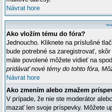
Návrat hore
Vkl
Ako vložím tému do fóra?
Jednoucho. Kliknete na príslušné tla
bude potrebné sa zaregistrovať, skôr 
máte povolené môžete vidieť na spodn
pridávať nové témy do tohto fóra, Môž
Návrat hore
Ako zmením alebo zmažem príspe
V prípade, že nie ste moderátor aleb
mazať len svoje príspevky. Môžete u