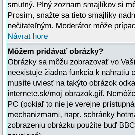
smutný. Plný zoznam smajlíkov si mô
Prosím, snažte sa tieto smajlíky nad
nečitateľným. Moderátor môže prípa
Návrat hore
Môžem pridávať obrázky?
Obrázky sa môžu zobrazovať vo Vaši
neexistuje žiadna funkcia k nahratiu
musíte uviesť na takýto obrázok odka
internete.sk/moj-obrazok.gif. Nemôž
PC (pokiaľ to nie je verejne prístupn
mechanizmami, napr. schránky hotmai
zobrazeniu obrázku použite buď BBCo