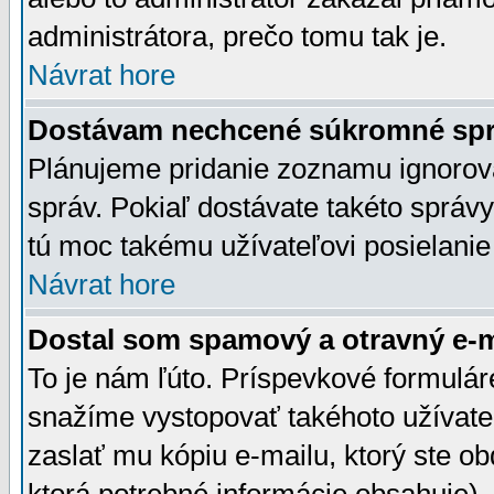
administrátora, prečo tomu tak je.
Návrat hore
Dostávam nechcené súkromné spr
Plánujeme pridanie zoznamu ignorov
správ. Pokiaľ dostávate takéto správy
tú moc takému užívateľovi posielanie
Návrat hore
Dostal som spamový a otravný e-ma
To je nám ľúto. Príspevkové formulá
snažíme vystopovať takéhoto užívateľ
zaslať mu kópiu e-mailu, ktorý ste obdr