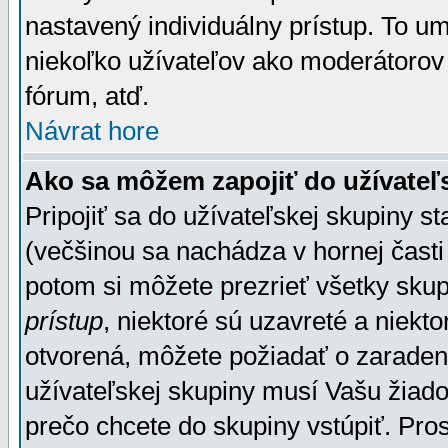
nastavený individuálny prístup. To u
niekoľko užívateľov ako moderátorov 
fórum, atď.
Návrat hore
Ako sa môžem zapojiť do užívateľ
Pripojiť sa do užívateľskej skupiny s
(večšinou sa nachádza v hornej časti 
potom si môžete prezrieť všetky sku
prístup
, niektoré sú uzavreté a niekt
otvorená, môžete požiadať o zaradeni
užívateľskej skupiny musí Vašu žiado
prečo chcete do skupiny vstúpiť. Pro