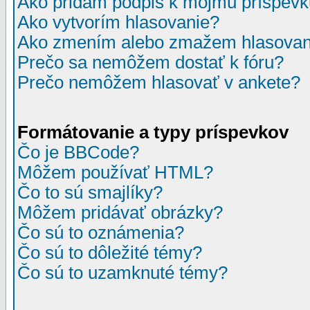
Ako pridám podpis k môjmu príspev
Ako vytvorím hlasovanie?
Ako zmením alebo zmažem hlasovan
Prečo sa nemôžem dostať k fóru?
Prečo nemôžem hlasovať v ankete?
Formátovanie a typy príspevkov
Čo je BBCode?
Môžem používať HTML?
Čo to sú smajlíky?
Môžem pridávať obrázky?
Čo sú to oznámenia?
Čo sú to dôležité témy?
Čo sú to uzamknuté témy?