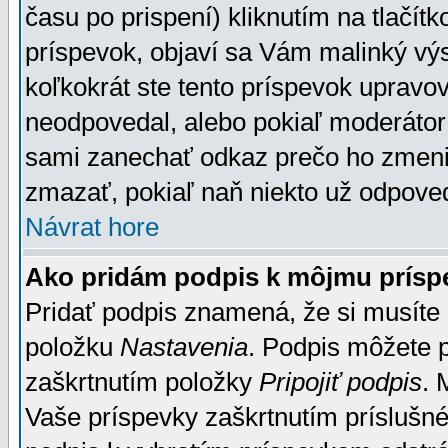
času po prispení) kliknutím na tlačít
príspevok, objaví sa Vám malinký výs
koľkokrát ste tento príspevok upravova
neodpovedal, alebo pokiaľ moderátor č
sami zanechať odkaz prečo ho zmenil
zmazať, pokiaľ naň niekto už odpoved
Návrat hore
Ako pridám podpis k môjmu prísp
Pridať podpis znamená, že si musíte n
položku
Nastavenia
. Podpis môžete 
zaškrtnutím položky
Pripojiť podpis
. 
Vaše príspevky zaškrtnutím príslušné