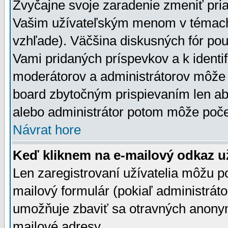
Zvyčajne svoje zaradenie zmeniť pr
Vašim užívateľským menom v témach 
vzhľade). Väčšina diskusných fór pou
Vami pridaných príspevkov a k identif
moderátorov a administrátorov môže 
board zbytočným prispievaním len aby
alebo administrátor potom môže počet
Návrat hore
Keď kliknem na e-mailový odkaz už
Len zaregistrovaní užívatelia môžu p
mailový formulár (pokiaľ administráto
umožňuje zbaviť sa otravných anonym
mailové adresy.