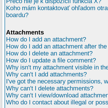
Prečo nie je k dispozícií funkcia X?
Koho mám kontaktovať ohľadom otrav
boardu?
Attachments
How do I add an attachment?
How do I add an attachment after the i
How do I delete an attachment?
How do I update a file comment?
Why isn't my attachment visible in th
Why can't I add attachments?
I've got the necessary permissions, 
Why can't I delete attachments?
Why can't I view/download attachme
Who do I contact about illegal or poss