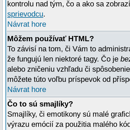
kontrolu nad tým, čo a ako sa zobrazí
sprievodcu
.
Návrat hore
Môžem používať HTML?
To závisí na tom, či Vám to administrá
že fungujú len niektoré tagy. Čo je
be
alebo zničeniu vzhľadu či spôsobeni
môžete túto voľbu príspevok od přís
Návrat hore
Čo to sú smajlíky?
Smajlíky, či emotikony sú malé grafic
výrazu emócií za použitia malého kód