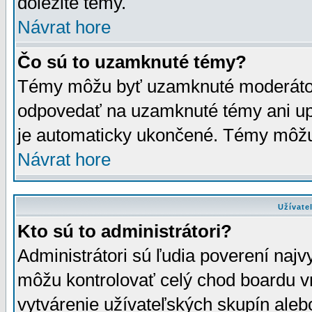
dôležité témy.
Návrat hore
Čo sú to uzamknuté témy?
Témy môžu byť uzamknuté moderáto
odpovedať na uzamknuté témy ani up
je automaticky ukončené. Témy môžu
Návrat hore
Užívate
Kto sú to administrátori?
Administrátori sú ľudia poverení najv
môžu kontrolovať celý chod boardu v
vytvárenie užívateľských skupín aleb