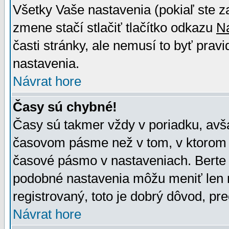
Všetky Vaše nastavenia (pokiaľ ste z
zmene stačí stlačiť tlačítko odkazu
N
časti stránky, ale nemusí to byť prav
nastavenia.
Návrat hore
Časy sú chybné!
Časy sú takmer vždy v poriadku, avša
časovom pásme než v tom, v ktorom s
časové pásmo v nastaveniach. Bert
podobné nastavenia môžu meniť len re
registrovaný, toto je dobrý dôvod, pre
Návrat hore