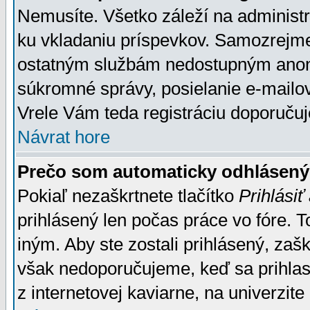
Nemusíte. Všetko záleží na administrá
ku vkladaniu príspevkov. Samozrejme
ostatným službám nedostupným anon
súkromné správy, posielanie e-mailov
Vrele Vám teda registráciu doporučuj
Návrat hore
Prečo som automaticky odhlásen
Pokiaľ nezaškrtnete tlačítko
Prihlásiť
prihlásený len počas práce vo fóre. 
iným. Aby ste zostali prihlásený, zaškr
však nedoporučujeme, keď sa prihlasuj
z internetovej kaviarne, na univerzite 