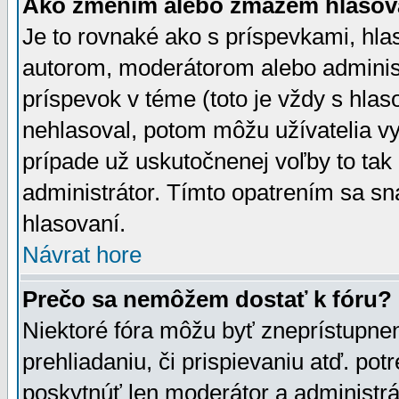
Ako zmením alebo zmažem hlasov
Je to rovnaké ako s príspevkami, h
autorom, moderátorom alebo administ
príspevok v téme (toto je vždy s hlas
nehlasoval, potom môžu užívatelia v
prípade už uskutočnenej voľby to tak
administrátor. Tímto opatrením sa sn
hlasovaní.
Návrat hore
Prečo sa nemôžem dostať k fóru?
Niektoré fóra môžu byť zneprístupnen
prehliadaniu, či prispievaniu atď. pot
poskytnúť len moderátor a administrát