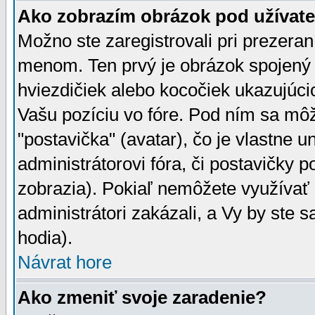
Ako zobrazím obrázok pod užíva
Možno ste zaregistrovali pri prezera
menom. Ten prvý je obrázok spojený 
hviezdičiek alebo kocočiek ukazujúcic
Vašu pozíciu vo fóre. Pod ním sa m
"postavička" (avatar), čo je vlastne 
administrátorovi fóra, či postavičky p
zobrazia). Pokiaľ nemôžete využívať 
administrátori zakázali, a Vy by ste 
hodia).
Návrat hore
Ako zmeniť svoje zaradenie?