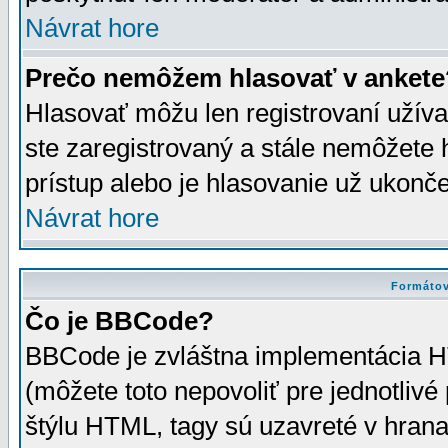
Návrat hore
Prečo nemôžem hlasovať v ankete
Hlasovať môžu len registrovaní užívat
ste zaregistrovaný a stále nemôžet
prístup alebo je hlasovanie už ukonč
Návrat hore
Formátov
Čo je BBCode?
BBCode je zvláštna implementácia HT
(môžete toto nepovoliť pre jednotli
štýlu HTML, tagy sú uzavreté v hrana