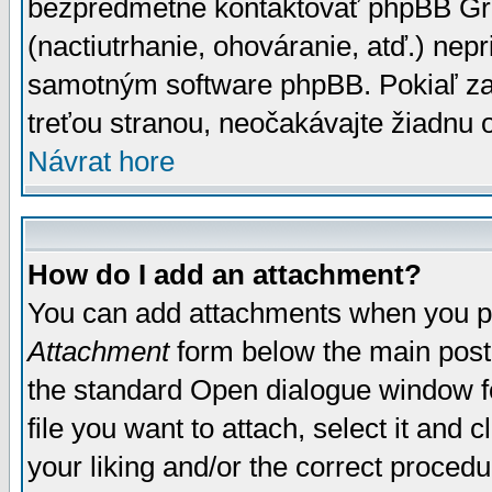
bezpredmetné kontaktovať phpBB Grou
(nactiutrhanie, ohováranie, atď.) ne
samotným software phpBB. Pokiaľ zaš
treťou stranou, neočakávajte žiadnu
Návrat hore
How do I add an attachment?
You can add attachments when you p
Attachment
form below the main post
the standard Open dialogue window fo
file you want to attach, select it and
your liking and/or the correct proced