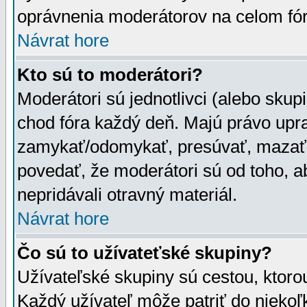
oprávnenia moderátorov na celom fór
Návrat hore
Kto sú to moderátori?
Moderátori sú jednotlivci (alebo skupi
chod fóra každý deň. Majú právo upr
zamykať/odomykať, presúvať, mazať a
povedať, že moderátori sú od toho, a
nepridávali otravný materiál.
Návrat hore
Čo sú to užívateťské skupiny?
Užívateľské skupiny sú cestou, ktoro
Každý užívateľ môže patriť do nieko