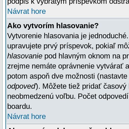
podpis k vybratým príspevkom odstrá
Návrat hore
Ako vytvorím hlasovanie?
Vytvorenie hlasovania je jednoduché.
upravujete prvý príspevok, pokiaľ môž
hlasovanie
pod hlavným oknom na prid
zrejme nemáte oprávnenie vytvárať an
potom aspoň dve možnosti (nastavte 
odpoveď
). Môžete tiež pridať časový
neobmedzenú voľbu. Počet odpovedí, 
boardu.
Návrat hore