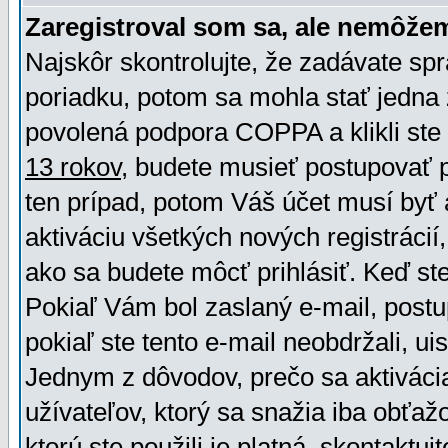
Zaregistroval som sa, ale nemôžem
Najskôr skontrolujte, že zadávate sp
poriadku, potom sa mohla stať jedna 
povolená podpora COPPA a klikli ste 
13 rokov
, budete musieť postupovať po
ten prípad, potom Váš účet musí byť 
aktiváciu všetkých nových registráci
ako sa budete môcť prihlásiť. Keď ste 
Pokiaľ Vám bol zaslaný e-mail, postu
pokiaľ ste tento e-mail neobdržali, ui
Jednym z dôvodov, prečo sa aktiváci
užívateľov, ktorý sa snažia iba obťažo
ktorú ste použili je platná, skontaktuj