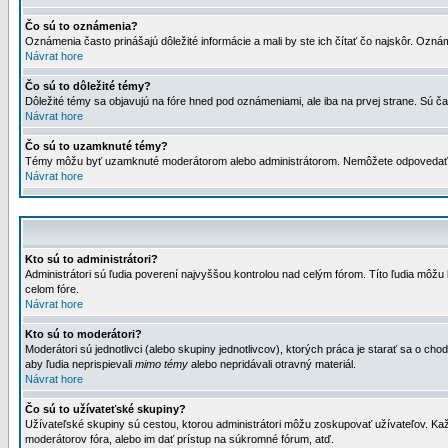
Čo sú to oznámenia?
Oznámenia často prinášajú dôležité informácie a mali by ste ich čítať čo najskôr. Ozná
Návrat hore
Čo sú to dôležité témy?
Dôležité témy sa objavujú na fóre hned pod oznámeniami, ale iba na prvej strane. Sú čas
Návrat hore
Čo sú to uzamknuté témy?
Témy môžu byť uzamknuté moderátorom alebo administrátorom. Nemôžete odpovedať n
Návrat hore
Kto sú to administrátori?
Administrátori sú ľudia poverení najvyššou kontrolou nad celým fórom. Títo ľudia môž
celom fóre.
Návrat hore
Kto sú to moderátori?
Moderátori sú jednotlivci (alebo skupiny jednotlivcov), ktorých práca je starať sa o
aby ľudia neprispievali
mimo témy
alebo nepridávali otravný materiál.
Návrat hore
Čo sú to užívateťské skupiny?
Užívateľské skupiny sú cestou, ktorou administrátori môžu zoskupovať užívateľov. Kaž
moderátorov fóra, alebo im dať prístup na súkromné fórum, atď.