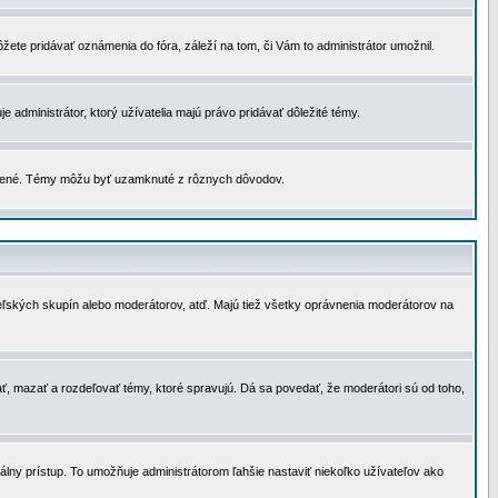
žete pridávať oznámenia do fóra, záleží na tom, či Vám to administrátor umožnil.
 administrátor, ktorý užívatelia majú právo pridávať dôležité témy.
čené. Témy môžu byť uzamknuté z rôznych dôvodov.
teľských skupín alebo moderátorov, atď. Majú tiež všetky oprávnenia moderátorov na
ť, mazať a rozdeľovať témy, ktoré spravujú. Dá sa povedať, že moderátori sú od toho,
lny prístup. To umožňuje administrátorom ľahšie nastaviť niekoľko užívateľov ako