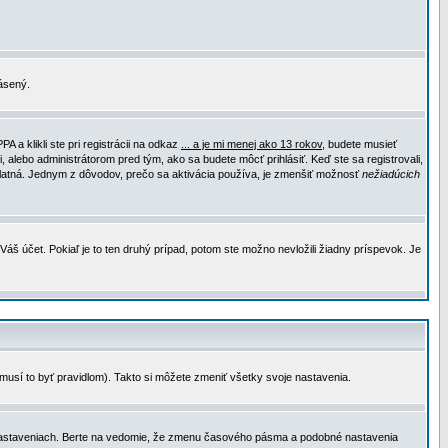
lásený.
a klikli ste pri registrácii na odkaz
... a je mi menej ako 13 rokov
, budete musieť
, alebo administrátorom pred tým, ako sa budete môcť prihlásiť. Keď ste sa registrovali,
e platná. Jednym z dôvodov, prečo sa aktivácia používa, je zmenšiť možnosť
nežiadúcich
Váš účet. Pokiaľ je to ten druhý prípad, potom ste možno nevložili žiadny príspevok. Je
emusí to byť pravidlom). Takto si môžete zmeniť všetky svoje nastavenia.
 nastaveniach. Berte na vedomie, že zmenu časového pásma a podobné nastavenia