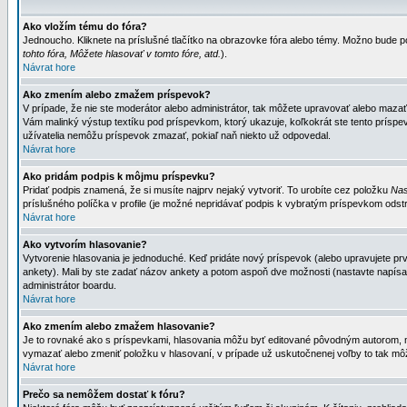
Ako vložím tému do fóra?
Jednoucho. Kliknete na príslušné tlačítko na obrazovke fóra alebo témy. Možno bude po
tohto fóra, Môžete hlasovať v tomto fóre, atd.
).
Návrat hore
Ako zmením alebo zmažem príspevok?
V prípade, že nie ste moderátor alebo administrátor, tak môžete upravovať alebo mazať
Vám malinký výstup textíku pod príspevkom, ktorý ukazuje, koľkokrát ste tento príspevo
užívatelia nemôžu príspevok zmazať, pokiaľ naň niekto už odpovedal.
Návrat hore
Ako pridám podpis k môjmu príspevku?
Pridať podpis znamená, že si musíte najprv nejaký vytvoriť. To urobíte cez položku
Nas
príslušného políčka v profile (je možné nepridávať podpis k vybratým príspevkom odstr
Návrat hore
Ako vytvorím hlasovanie?
Vytvorenie hlasovania je jednoduché. Keď pridáte nový príspevok (alebo upravujete prvý
ankety). Mali by ste zadať názov ankety a potom aspoň dve možnosti (nastavte napísa
administrátor boardu.
Návrat hore
Ako zmením alebo zmažem hlasovanie?
Je to rovnaké ako s príspevkami, hlasovania môžu byť editované pôvodným autorom, mod
vymazať alebo zmeniť položku v hlasovaní, v prípade už uskutočnenej voľby to tak môž
Návrat hore
Prečo sa nemôžem dostať k fóru?