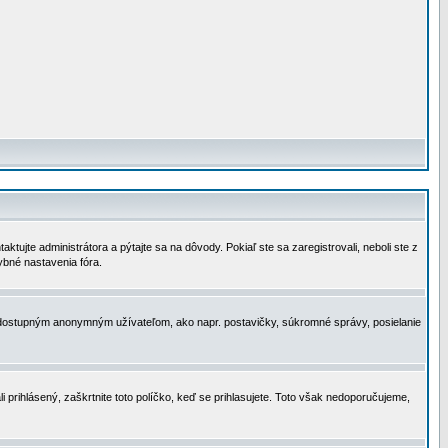
tujte administrátora a pýtajte sa na dôvody. Pokiaľ ste sa zaregistrovali, neboli ste z
ybné nastavenia fóra.
 nedostupným anonymným užívateľom, ako napr. postavičky, súkromné správy, posielanie
i prihlásený, zaškrtnite toto políčko, keď se prihlasujete. Toto však nedoporučujeme,