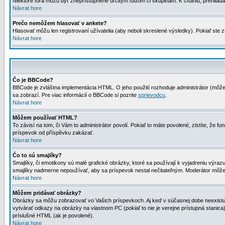
Niektoré fóra môžu byť zneprístupnené určitým ľuďom či skupinám. K čítaniu, prehliadani
Návrat hore
Prečo nemôžem hlasovať v ankete?
Hlasovať môžu len registrovaní užívatelia (aby neboli skreslené výsledky). Pokiaľ st
Návrat hore
Čo je BBCode?
BBCode je zvláštna implementácia HTML. O jeho použití rozhoduje administrátor (môžet
sa zobrazí. Pre viac informácií o BBCode si pozrite
sprievodcu
.
Návrat hore
Môžem používať HTML?
To závisí na tom, či Vám to administrátor povolí. Pokiaľ to máte povolené, zistíte, že fun
príspevok od příspěvku zakázať.
Návrat hore
Čo to sú smajlíky?
Smajlíky, či emotikony sú malé grafické obrázky, ktoré sa používají k vyjadreniu výra
smajlíky nadmerne nepoužívať, aby sa príspevok nestal nečitateľným. Moderátor môž
Návrat hore
Môžem pridávať obrázky?
Obrázky sa môžu zobrazovať vo Vašich príspevkoch. Aj keď v súčasnej dobe neexistuje
vytvárať odkazy na obrázky na vlastnom PC (pokiaľ to nie je verejne prístupná stani
príslušné HTML (ak je povolené).
Návrat hore