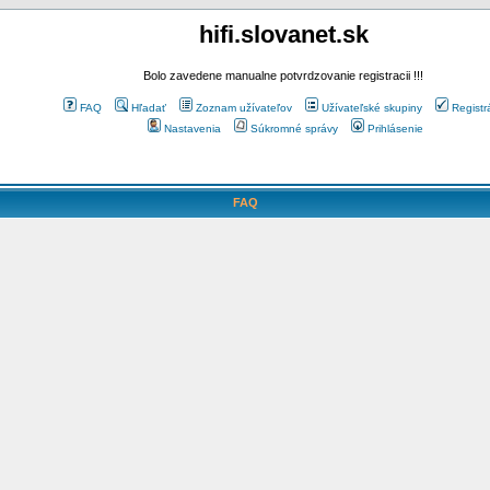
hifi.slovanet.sk
Bolo zavedene manualne potvrdzovanie registracii !!!
FAQ
Hľadať
Zoznam užívateľov
Užívateľské skupiny
Registr
Nastavenia
Súkromné správy
Prihlásenie
FAQ