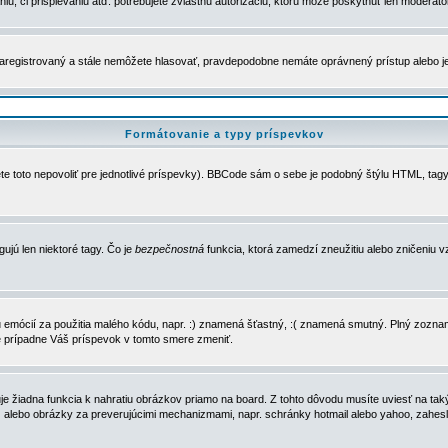
u, či prispievaniu atď. potrebujete zvláštnu autorizáciu, ktorú môže poskytnúť len moderátor 
e zaregistrovaný a stále nemôžete hlasovať, pravdepodobne nemáte oprávnený prístup alebo 
Formátovanie a typy príspevkov
e toto nepovoliť pre jednotlivé príspevky). BBCode sám o sebe je podobný štýlu HTML, tagy
gujú len niektoré tagy. Čo je
bezpečnostná
funkcia, ktorá zamedzí zneužitiu alebo zničeniu 
zu emócií za použitia malého kódu, napr. :) znamená šťastný, :( znamená smutný. Plný zozna
e prípadne Váš príspevok v tomto smere zmeniť.
 žiadna funkcia k nahratiu obrázkov priamo na board. Z tohto dôvodu musíte uviesť na taký
ca) alebo obrázky za preverujúcimi mechanizmami, napr. schránky hotmail alebo yahoo, zahe