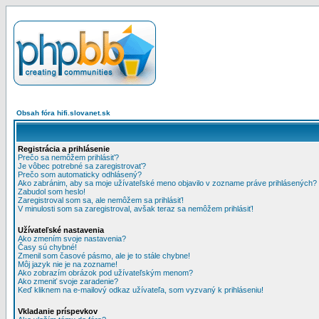
Obsah fóra hifi.slovanet.sk
Registrácia a prihlásenie
Prečo sa nemôžem prihlásiť?
Je vôbec potrebné sa zaregistrovať?
Prečo som automaticky odhlásený?
Ako zabránim, aby sa moje užívateľské meno objavilo v zozname práve prihlásených?
Zabudol som heslo!
Zaregistroval som sa, ale nemôžem sa prihlásiť!
V minulosti som sa zaregistroval, avšak teraz sa nemôžem prihlásiť!
Užívateľské nastavenia
Ako zmením svoje nastavenia?
Časy sú chybné!
Zmenil som časové pásmo, ale je to stále chybne!
Môj jazyk nie je na zozname!
Ako zobrazím obrázok pod užívateľským menom?
Ako zmeniť svoje zaradenie?
Keď kliknem na e-mailový odkaz užívateľa, som vyzvaný k prihláseniu!
Vkladanie príspevkov