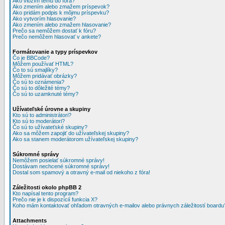
Ako vložím tému do fóra?
Ako zmením alebo zmažem príspevok?
Ako pridám podpis k môjmu príspevku?
Ako vytvorím hlasovanie?
Ako zmením alebo zmažem hlasovanie?
Prečo sa nemôžem dostať k fóru?
Prečo nemôžem hlasovať v ankete?
Formátovanie a typy príspevkov
Čo je BBCode?
Môžem používať HTML?
Čo to sú smajlíky?
Môžem pridávať obrázky?
Čo sú to oznámenia?
Čo sú to dôležité témy?
Čo sú to uzamknuté témy?
Užívateľské úrovne a skupiny
Kto sú to administrátori?
Kto sú to moderátori?
Čo sú to užívateťské skupiny?
Ako sa môžem zapojiť do užívateľskej skupiny?
Ako sa stanem moderátorom užívateľskej skupiny?
Súkromné správy
Nemôžem posielať súkromné správy!
Dostávam nechcené súkromné správy!
Dostal som spamový a otravný e-mail od niekoho z fóra!
Záležitosti okolo phpBB 2
Kto napísal tento program?
Prečo nie je k dispozícií funkcia X?
Koho mám kontaktovať ohľadom otravných e-mailov alebo právnych záležitostí boardu
Attachments