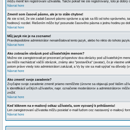
môžu meniť len registrovaní uživatelia. Takže pokiaľ nie ste registrovaný, toto je dobrý 
Návrat hore
Zmenil som časové pásmo, ale je to stále chybne!
Ak ste si istí, že ste zadali časové pásmo správne a aj tak sa líši od toho správneho
hodinový rozdiel. Riešením môže byť posunutie časového pásma o jednu hodinu po dob
Návrat hore
Môj jazyk nie je na zozname!
Pravdepodobne administrátor nenainštaloval tento jazyk, alebo ho nikto do tohoto jazyka 
Návrat hore
Ako zobrazím obrázok pod užívateľským menom?
Možno ste zaregistrovali pri prezeraní príspevkov dva obrázky pod užívateľským menom
sa môže nachádzať väčší obrázok, známy ako "postavička" (avatar), čo je vlastne uniká
potom práve vtedy toto administrátori zakázali, a Vy by ste sa mali spýtať na dôvody (v
Návrat hore
Ako zmeniť svoje zaradenie?
Zvyčajne svoje zaradenie zmeniť priamo nemôžete (úrovne sa objavujú pod Vašim užív
k identifikácií určitých užívateľov, napr. označenie moderátorov a administrátorov m
znížiť.
Návrat hore
Keď kliknem na e-mailový odkaz užívateľa, som vyzvaný k prihláseniu!
Len zaregistrovaní užívatelia môžu posielať e-mail ľuďom cez nastavený e-mailový form
Návrat hore