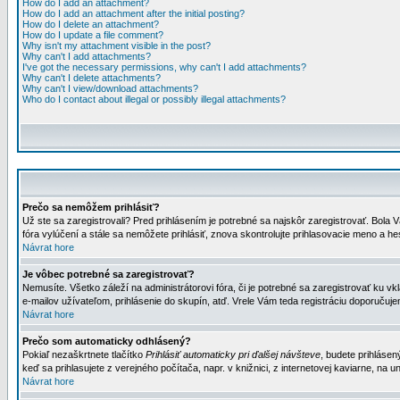
How do I add an attachment?
How do I add an attachment after the initial posting?
How do I delete an attachment?
How do I update a file comment?
Why isn't my attachment visible in the post?
Why can't I add attachments?
I've got the necessary permissions, why can't I add attachments?
Why can't I delete attachments?
Why can't I view/download attachments?
Who do I contact about illegal or possibly illegal attachments?
Prečo sa nemôžem prihlásiť?
Už ste sa zaregistrovali? Pred prihlásením je potrebné sa najskôr zaregistrovať. Bola V
fóra vylúčení a stále sa nemôžete prihlásiť, znova skontrolujte prihlasovacie meno a h
Návrat hore
Je vôbec potrebné sa zaregistrovať?
Nemusíte. Všetko záleží na administrátorovi fóra, či je potrebné sa zaregistrovať k
e-mailov užívateľom, prihlásenie do skupín, atď. Vrele Vám teda registráciu doporučujem
Návrat hore
Prečo som automaticky odhlásený?
Pokiaľ nezaškrtnete tlačítko
Prihlásiť automaticky pri ďalšej návšteve
, budete prihlásen
keď sa prihlasujete z verejného počítača, napr. v knižnici, z internetovej kaviarne, na un
Návrat hore