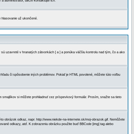
a administrátor, takže kontaktujte ich.
je hlasovanie už ukončené.
 sú uzavreté v hranatých zátvorkách [ a ] a ponúka väčšiu kontrolu nad tým, čo a ako
vzhľadu či spôsobenie iných problémov. Pokiaľ je HTML povolené, môžete túto voľbu
m smajlíkov si môžete prohliadnuť cez príspevkový formulár. Prosím, snažte sa tieto
to obrázok odkaz, napr. http://www.niekde-na-internete.sk/moj-obrazok.gif. Nemôžete
slované odkazy, atď. K zobrazeniu obrázku použite buď BBCode [img] tag alebo