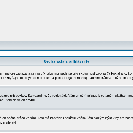
Registrácia a prihlásenie
ám na fóre zakázaná činnosť (v takom prípade sa táto skutočnosť zobrazí)? Pokiaľ áno, kontak
eslo. Obyčajne toto býva ten problém a pokiaľ nie je, kontaktujte administrátora, možno má ch
u vkladaniu príspevkov. Samozrejme, že registrácia Vám umožní prístup k ostatným službám
e. Zaberie to len chvíľu.
ý len počas práce vo fóre. Toto má zabrániť zneužitiu Vášho účtu niekým iným. Aby ste zostal
iverzite atď.