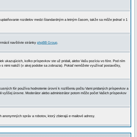
 na uplatňovanie rozdielov medzi štandardným a letným časom, takže sa môže jednať o 1
formácií navštívte stránky
phpBB Group
.
 ukazujúcich, koľko príspevkov ste už pridali, alebo Vašu pozíciu vo fóre. Pod ním
o s nimi naloží (v akej podobe sa zobrazia). Pokiaľ nemôžete využívať postavičky,
usných fór používa hodnotenie úrovní k rozlíšeniu počtu Vami pridaných príspevkov a
ahli vyššej úrovne. Moderátor alebo administrátor potom môže počet Vašich príspevkov
ch anonymných správ a robotov, ktorý zbierajú e-mailové adresy.