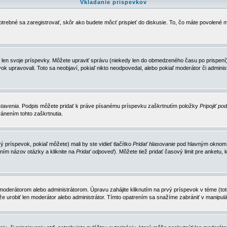
Vkladanie príspevkov
trebné sa zaregistrovať, skôr ako budete môcť prispieť do diskusie. To, čo máte povolené m
 len svoje príspevky. Môžete upraviť správu (niekedy len do obmedzeného času po prispení) 
k upravovali. Toto sa neobjaví, pokiaľ nikto neodpovedal, alebo pokiaľ moderátor či adminis
tavenia
. Podpis môžete pridať k práve písanému príspevku zaškrtnutím položky
Pripojiť po
ánením tohto zaškrtnutia.
 príspevok, pokiaľ môžete) mali by ste vidieť tlačítko
Pridať hlasovanie
pod hlavným oknom n
ním názov otázky a kliknite na
Pridať odpoveď
). Môžete tiež pridať časový limit pre anket
erátorom alebo administrátorom. Úpravu zahájite kliknutím na prvý príspevok v téme (toto 
e urobiť len moderátor alebo administrátor. Tímto opatrením sa snažíme zabrániť v manipulá