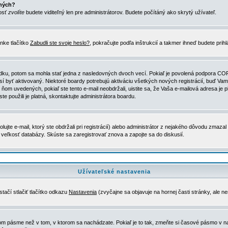
ených?
nosť
zvolíte
budete viditeľný len pre administrátorov. Budete počítáný ako skrytý užívateľ.
nke tlačítko
Zabudli ste svoje heslo?
, pokračujte podľa inštrukcií a takmer ihneď budete prih
dku, potom sa mohla stať jedna z nasledovných dvoch vecí. Pokiaľ je povolená podpora COPPA 
sí byť aktivovaný. Niektoré boardy potrebujú aktiváciu všetkých nových registrácií, buď Vami
 v ňom uvedených, pokiaľ ste tento e-mail neobdržali, uistite sa, že Vaša e-mailová adresa j
ste použili je platná, skontaktujte administrátora boardu.
te e-mail, ktorý ste obdržali pri registrácií) alebo administrátor z nejakého dôvodu zmazal 
la veľkosť databázy. Skúste sa zaregistrovať znova a zapojte sa do diskusií.
Užívateľské nastavenia
tačí stlačiť tlačítko odkazu
Nastavenia
(zvyčajne sa objavuje na hornej časti stránky, ale n
vom pásme než v tom, v ktorom sa nachádzate. Pokiaľ je to tak, zmeňte si časové pásmo v