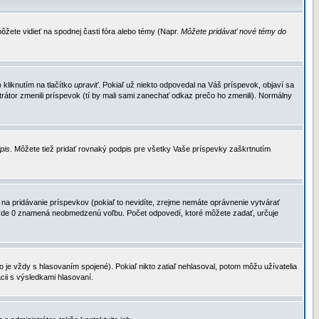
ôžete vidieť na spodnej časti fóra alebo témy (Napr.
Môžete pridávať nové témy do
kliknutím na tlačítko
upraviť
. Pokiaľ už niekto odpovedal na Váš príspevok, objaví sa
trátor zmenili príspevok (tí by mali sami zanechať odkaz prečo ho zmenili). Normálny
dpis
. Môžete tiež pridať rovnaký podpis pre všetky Vaše príspevky zaškrtnutím
a pridávanie príspevkov (pokiaľ to nevidíte, zrejme nemáte oprávnenie vytvárať
u, kde 0 znamená neobmedzenú voľbu. Počet odpovedí, ktoré môžete zadať, určuje
je vždy s hlasovaním spojené). Pokiaľ nikto zatiaľ nehlasoval, potom môžu užívatelia
cii s výsledkami hlasovaní.