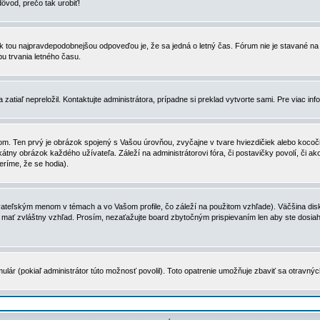
dôvod, prečo tak urobiť!
, tak tou najpravdepodobnejšou odpoveďou je, že sa jedná o letný čas. Fórum nie je stavané
u trvania letného času.
zatiaľ nepreložil. Kontaktujte administrátora, prípadne si preklad vytvorte sami. Pre viac in
. Ten prvý je obrázok spojený s Vašou úrovňou, zvyčajne v tvare hviezdičiek alebo kocočiek
tny obrázok každého užívateľa. Záleží na administrátorovi fóra, či postavičky povolí, či ak
eríme, že se hodia).
ateľským menom v témach a vo Vašom profile, čo záleží na použitom vzhľade). Väčšina disk
ôže mať zvláštny vzhľad. Prosím, nezaťažujte board zbytočným prispievaním len aby ste dosi
ulár (pokiaľ administrátor túto možnosť povolil). Toto opatrenie umožňuje zbaviť sa otravný