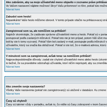
Ako zabránim, aby sa moje užívateľské meno objavilo v zozname práve prihlás
Vo Vašom nastavení nájdete možnosť
Skryť Vašu prítomnosť vo fóre
, pokiaľ túto mož
Návrat hore
Zabudol som heslo!
Nepanikárte! Vaše heslo môžeme obnovit. V tomto prípade stlačte na prihlasovacej strá
Návrat hore
Zaregistroval som sa, ale nemôžem sa prihlásiť!
Najskôr skontrolujte, že zadávate správne užívateľské meno a heslo. Pokiaľ sú v poria
postupovať podľa zaslaných inštrukcií. Pokiaľ toto nie je ten prípad, potom Váš účet mu
boli by ste k tomu vyzvaný. Pokiaľ Vám bol zaslaný e-mail, postupujte podľa inštrukcií
užívateľov, ktorý sa snažia iba obťažovať. Pokiaľ si ste istí, že e-mailová adresa, ktorú 
Návrat hore
V minulosti som sa zaregistroval, avšak teraz sa nemôžem prihlásiť!
Najpravdepodobnejšie dôvody: zadali ste chybné uživateľské meno alebo heslo (skontroluj
to bežné, že sa pravidelne odstraňujú užívatelia, ktorí ničím neprispeli, aby sa zmenši
Návrat hore
Ako zmením svoje nastavenia?
Všetky Vaše nastavenia (pokiaľ ste zaregistrovaný) sú uložené v databáze. Ku zmene s
Návrat hore
Časy sú chybné!
Časy sú takmer vždy v poriadku, avšak to, čo vidíte sú časy zobrazené v inom časo