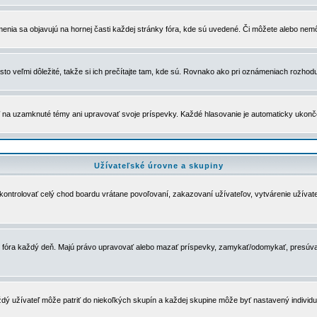
menia sa objavujú na hornej časti každej stránky fóra, kde sú uvedené. Či môžete alebo nemô
to veľmi dôležité, takže si ich prečítajte tam, kde sú. Rovnako ako pri oznámeniach rozhoduje
a uzamknuté témy ani upravovať svoje príspevky. Každé hlasovanie je automaticky ukon
Užívateľské úrovne a skupiny
u kontrolovať celý chod boardu vrátane povoľovaní, zakazovaní užívateľov, vytvárenie užíva
 chod fóra každý deň. Majú právo upravovať alebo mazať príspevky, zamykať/odomykať, presúva
dý užívateľ môže patriť do niekoľkých skupín a každej skupine môže byť nastavený individuá