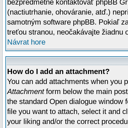
bezpredmetné kontaktovať phpBB Grou
(nactiutrhanie, ohováranie, atď.) ne
samotným software phpBB. Pokiaľ zaš
treťou stranou, neočakávajte žiadnu
Návrat hore
How do I add an attachment?
You can add attachments when you p
Attachment
form below the main post
the standard Open dialogue window fo
file you want to attach, select it and
your liking and/or the correct proced