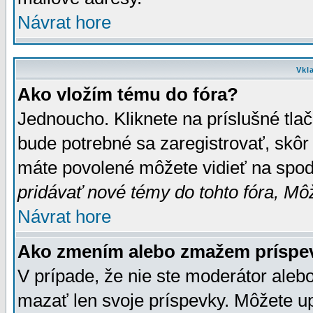
Návrat hore
Vkl
Ako vložím tému do fóra?
Jednoucho. Kliknete na príslušné tla
bude potrebné sa zaregistrovať, skôr 
máte povolené môžete vidieť na spodn
pridávať nové témy do tohto fóra, Môž
Návrat hore
Ako zmením alebo zmažem príspe
V prípade, že nie ste moderátor aleb
mazať len svoje príspevky. Môžete u