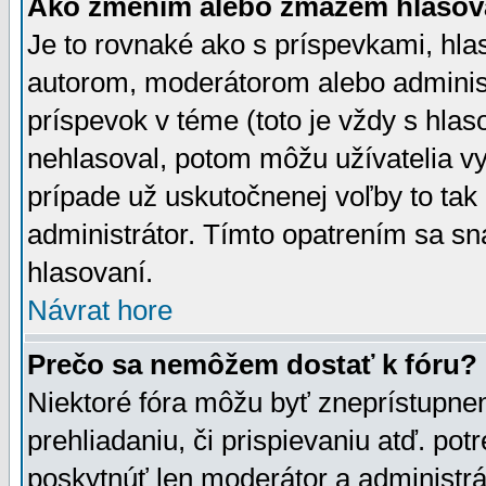
Ako zmením alebo zmažem hlasov
Je to rovnaké ako s príspevkami, h
autorom, moderátorom alebo administ
príspevok v téme (toto je vždy s hlas
nehlasoval, potom môžu užívatelia v
prípade už uskutočnenej voľby to tak
administrátor. Tímto opatrením sa sn
hlasovaní.
Návrat hore
Prečo sa nemôžem dostať k fóru?
Niektoré fóra môžu byť zneprístupnen
prehliadaniu, či prispievaniu atď. pot
poskytnúť len moderátor a administrát