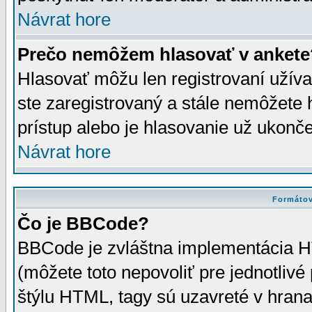
Návrat hore
Prečo nemôžem hlasovať v ankete
Hlasovať môžu len registrovaní užívat
ste zaregistrovaný a stále nemôžet
prístup alebo je hlasovanie už ukonč
Návrat hore
Formátov
Čo je BBCode?
BBCode je zvláštna implementácia HT
(môžete toto nepovoliť pre jednotli
štýlu HTML, tagy sú uzavreté v hrana