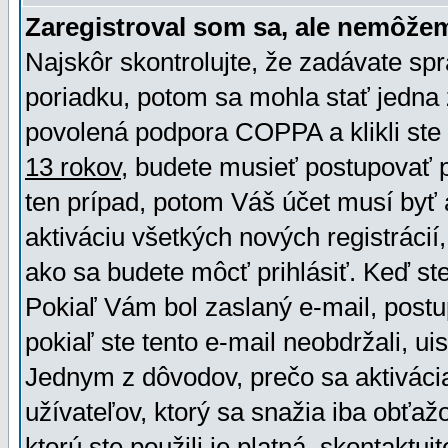
Zaregistroval som sa, ale nemôžem
Najskôr skontrolujte, že zadávate sp
poriadku, potom sa mohla stať jedna 
povolená podpora COPPA a klikli ste 
13 rokov
, budete musieť postupovať po
ten prípad, potom Váš účet musí byť 
aktiváciu všetkých nových registráci
ako sa budete môcť prihlásiť. Keď ste 
Pokiaľ Vám bol zaslaný e-mail, postu
pokiaľ ste tento e-mail neobdržali, ui
Jednym z dôvodov, prečo sa aktiváci
užívateľov, ktorý sa snažia iba obťažo
ktorú ste použili je platná, skontaktuj