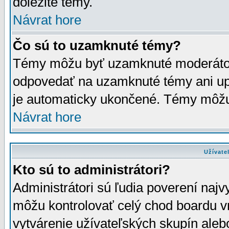
dôležité témy.
Návrat hore
Čo sú to uzamknuté témy?
Témy môžu byť uzamknuté moderáto
odpovedať na uzamknuté témy ani up
je automaticky ukončené. Témy môžu
Návrat hore
Užívate
Kto sú to administrátori?
Administrátori sú ľudia poverení najv
môžu kontrolovať celý chod boardu v
vytvárenie užívateľských skupín aleb