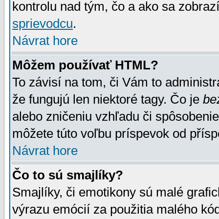
kontrolu nad tým, čo a ako sa zobrazí
sprievodcu
.
Návrat hore
Môžem používať HTML?
To závisí na tom, či Vám to administrá
že fungujú len niektoré tagy. Čo je
be
alebo zničeniu vzhľadu či spôsobeni
môžete túto voľbu príspevok od přís
Návrat hore
Čo to sú smajlíky?
Smajlíky, či emotikony sú malé grafic
výrazu emócií za použitia malého kód