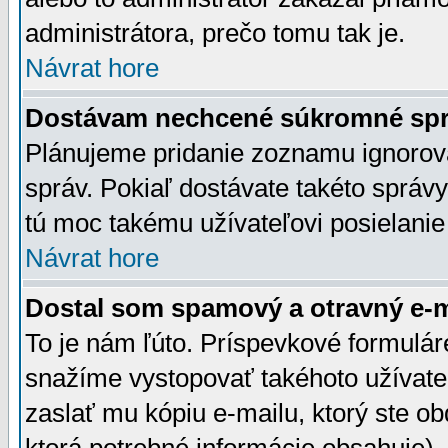
administrátora, prečo tomu tak je.
Návrat hore
Dostávam nechcené súkromné spr
Plánujeme pridanie zoznamu ignorov
správ. Pokiaľ dostávate takéto správy
tú moc takému užívateľovi posielanie
Návrat hore
Dostal som spamový a otravný e-ma
To je nám ľúto. Príspevkové formulá
snažíme vystopovať takéhoto užívateľ
zaslať mu kópiu e-mailu, ktorý ste obdr