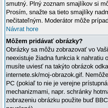
smutný. Plný zoznam smajlíkov si mô
Prosím, snažte sa tieto smajlíky nad
nečitateľným. Moderátor môže prípa
Návrat hore
Môžem pridávať obrázky?
Obrázky sa môžu zobrazovať vo Vaši
neexistuje žiadna funkcia k nahratiu
musíte uviesť na takýto obrázok odka
internete.sk/moj-obrazok.gif. Nemôž
PC (pokiaľ to nie je verejne prístupn
mechanizmami, napr. schránky hotmai
zobrazeniu obrázku použite buď BBCo