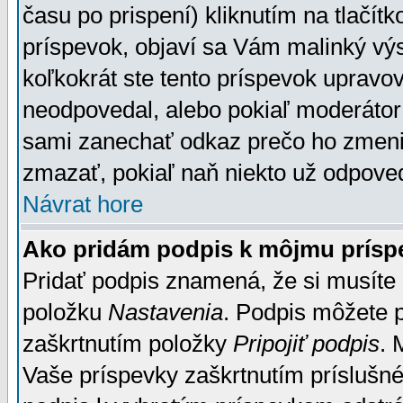
času po prispení) kliknutím na tlačít
príspevok, objaví sa Vám malinký výs
koľkokrát ste tento príspevok upravova
neodpovedal, alebo pokiaľ moderátor č
sami zanechať odkaz prečo ho zmenil
zmazať, pokiaľ naň niekto už odpoved
Návrat hore
Ako pridám podpis k môjmu prísp
Pridať podpis znamená, že si musíte n
položku
Nastavenia
. Podpis môžete 
zaškrtnutím položky
Pripojiť podpis
. 
Vaše príspevky zaškrtnutím príslušné