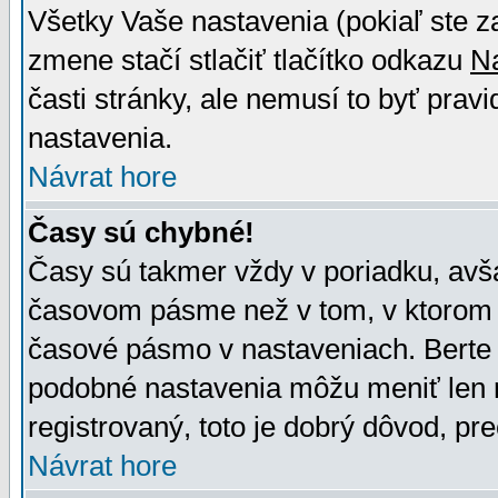
Všetky Vaše nastavenia (pokiaľ ste z
zmene stačí stlačiť tlačítko odkazu
N
časti stránky, ale nemusí to byť prav
nastavenia.
Návrat hore
Časy sú chybné!
Časy sú takmer vždy v poriadku, avša
časovom pásme než v tom, v ktorom s
časové pásmo v nastaveniach. Bert
podobné nastavenia môžu meniť len re
registrovaný, toto je dobrý dôvod, pre
Návrat hore