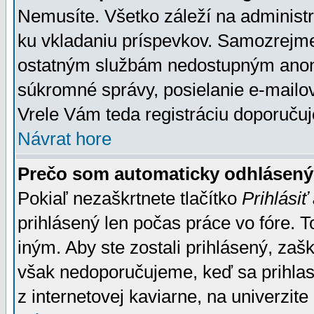
Nemusíte. Všetko záleží na administrá
ku vkladaniu príspevkov. Samozrejme
ostatným službám nedostupným anon
súkromné správy, posielanie e-mailov
Vrele Vám teda registráciu doporučuj
Návrat hore
Prečo som automaticky odhlásen
Pokiaľ nezaškrtnete tlačítko
Prihlásiť
prihlásený len počas práce vo fóre. 
iným. Aby ste zostali prihlásený, zaškr
však nedoporučujeme, keď sa prihlasuj
z internetovej kaviarne, na univerzite 