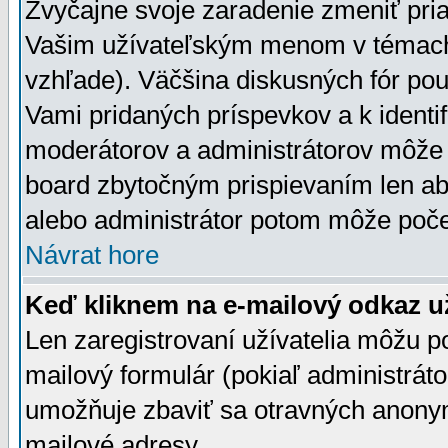
Zvyčajne svoje zaradenie zmeniť pr
Vašim užívateľským menom v témach 
vzhľade). Väčšina diskusných fór pou
Vami pridaných príspevkov a k identif
moderátorov a administrátorov môže 
board zbytočným prispievaním len aby
alebo administrátor potom môže počet
Návrat hore
Keď kliknem na e-mailový odkaz už
Len zaregistrovaní užívatelia môžu p
mailový formulár (pokiaľ administráto
umožňuje zbaviť sa otravných anonym
mailové adresy.