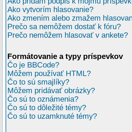
Ako pridám podpis k môjmu príspev
Ako vytvorím hlasovanie?
Ako zmením alebo zmažem hlasovan
Prečo sa nemôžem dostať k fóru?
Prečo nemôžem hlasovať v ankete?
Formátovanie a typy príspevkov
Čo je BBCode?
Môžem používať HTML?
Čo to sú smajlíky?
Môžem pridávať obrázky?
Čo sú to oznámenia?
Čo sú to dôležité témy?
Čo sú to uzamknuté témy?