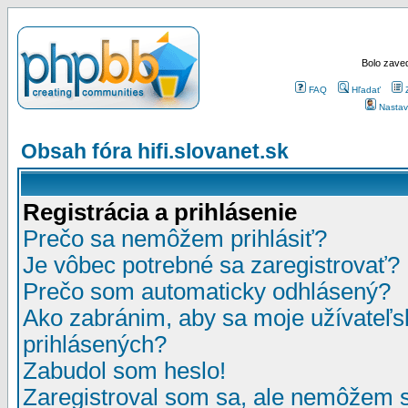
Bolo zaved
FAQ
Hľadať
Nastav
Obsah fóra hifi.slovanet.sk
Registrácia a prihlásenie
Prečo sa nemôžem prihlásiť?
Je vôbec potrebné sa zaregistrovať?
Prečo som automaticky odhlásený?
Ako zabránim, aby sa moje užívateľ
prihlásených?
Zabudol som heslo!
Zaregistroval som sa, ale nemôžem sa