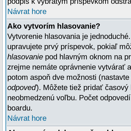
podpis k vybratým príspevkom odstrá
Návrat hore
Ako vytvorím hlasovanie?
Vytvorenie hlasovania je jednoduché.
upravujete prvý príspevok, pokiaľ môž
hlasovanie
pod hlavným oknom na prid
zrejme nemáte oprávnenie vytvárať an
potom aspoň dve možnosti (nastavte 
odpoveď
). Môžete tiež pridať časový
neobmedzenú voľbu. Počet odpovedí, 
boardu.
Návrat hore