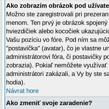
Ako zobrazím obrázok pod užíva
Možno ste zaregistrovali pri prezera
menom. Ten prvý je obrázok spojený 
hviezdičiek alebo kocočiek ukazujúcic
Vašu pozíciu vo fóre. Pod ním sa m
"postavička" (avatar), čo je vlastne 
administrátorovi fóra, či postavičky p
zobrazia). Pokiaľ nemôžete využívať 
administrátori zakázali, a Vy by ste 
hodia).
Návrat hore
Ako zmeniť svoje zaradenie?