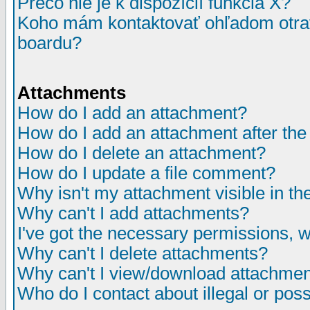
Prečo nie je k dispozícií funkcia X?
Koho mám kontaktovať ohľadom otrav
boardu?
Attachments
How do I add an attachment?
How do I add an attachment after the i
How do I delete an attachment?
How do I update a file comment?
Why isn't my attachment visible in th
Why can't I add attachments?
I've got the necessary permissions, 
Why can't I delete attachments?
Why can't I view/download attachme
Who do I contact about illegal or poss