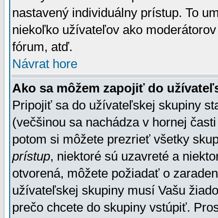
nastavený individuálny prístup. To u
niekoľko užívateľov ako moderátorov 
fórum, atď.
Návrat hore
Ako sa môžem zapojiť do užívateľ
Pripojiť sa do užívateľskej skupiny s
(večšinou sa nachádza v hornej časti 
potom si môžete prezrieť všetky sku
prístup
, niektoré sú uzavreté a niekt
otvorená, môžete požiadať o zaradeni
užívateľskej skupiny musí Vašu žiado
prečo chcete do skupiny vstúpiť. Pro