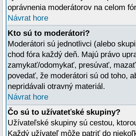
oprávnenia moderátorov na celom fór
Návrat hore
Kto sú to moderátori?
Moderátori sú jednotlivci (alebo skupi
chod fóra každý deň. Majú právo upr
zamykať/odomykať, presúvať, mazať a
povedať, že moderátori sú od toho, a
nepridávali otravný materiál.
Návrat hore
Čo sú to užívateťské skupiny?
Užívateľské skupiny sú cestou, ktoro
Každý užívateľ môže patriť do nieko