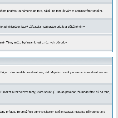
žete pridávať oznámenia do fóra, záleží na tom, či Vám to administrátor umožnil.
 administrátor, ktorý užívatelia majú právo pridávať dôležité témy.
čené. Témy môžu byť uzamknuté z rôznych dôvodov.
teľských skupín alebo moderátorov, atď. Majú tiež všetky oprávnenia moderátorov na
ť, mazať a rozdeľovať témy, ktoré spravujú. Dá sa povedať, že moderátori sú od toho,
lny prístup. To umožňuje administrátorom ľahšie nastaviť niekoľko užívateľov ako