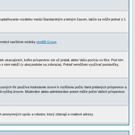
 na uplatňovanie rozdielov medzi štandardným a letným časom, takže sa môže jednať o 1
formácií navštívte stránky
phpBB Group
.
 ukazujúcich, koľko príspevkov ste už pridali, alebo Vašu pozíciu vo fóre. Pod ním
o s nimi naloží (v akej podobe sa zobrazia). Pokiaľ nemôžete využívať postavičky,
usných fór používa hodnotenie úrovní k rozlíšeniu počtu Vami pridaných príspevkov a
ahli vyššej úrovne. Moderátor alebo administrátor potom môže počet Vašich príspevkov
ch anonymných správ a robotov, ktorý zbierajú e-mailové adresy.