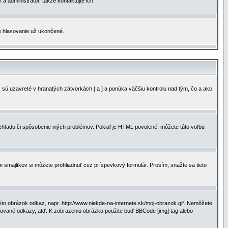
a administrátor, takže kontaktujte ich.
je hlasovanie už ukončené.
 sú uzavreté v hranatých zátvorkách [ a ] a ponúka väčšiu kontrolu nad tým, čo a ako
vzhľadu či spôsobenie iných problémov. Pokiaľ je HTML povolené, môžete túto voľbu
m smajlíkov si môžete prohliadnuť cez príspevkový formulár. Prosím, snažte sa tieto
to obrázok odkaz, napr. http://www.niekde-na-internete.sk/moj-obrazok.gif. Nemôžete
slované odkazy, atď. K zobrazeniu obrázku použite buď BBCode [img] tag alebo