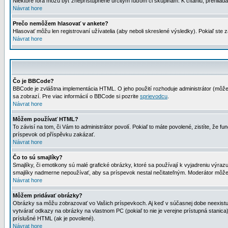
Niektoré fóra môžu byť zneprístupnené určitým ľuďom či skupinám. K čítaniu, prehliadani
Návrat hore
Prečo nemôžem hlasovať v ankete?
Hlasovať môžu len registrovaní užívatelia (aby neboli skreslené výsledky). Pokiaľ st
Návrat hore
Čo je BBCode?
BBCode je zvláštna implementácia HTML. O jeho použití rozhoduje administrátor (môžet
sa zobrazí. Pre viac informácií o BBCode si pozrite
sprievodcu
.
Návrat hore
Môžem používať HTML?
To závisí na tom, či Vám to administrátor povolí. Pokiaľ to máte povolené, zistíte, že fun
príspevok od příspěvku zakázať.
Návrat hore
Čo to sú smajlíky?
Smajlíky, či emotikony sú malé grafické obrázky, ktoré sa používají k vyjadreniu výra
smajlíky nadmerne nepoužívať, aby sa príspevok nestal nečitateľným. Moderátor môž
Návrat hore
Môžem pridávať obrázky?
Obrázky sa môžu zobrazovať vo Vašich príspevkoch. Aj keď v súčasnej dobe neexistuje
vytvárať odkazy na obrázky na vlastnom PC (pokiaľ to nie je verejne prístupná stani
príslušné HTML (ak je povolené).
Návrat hore