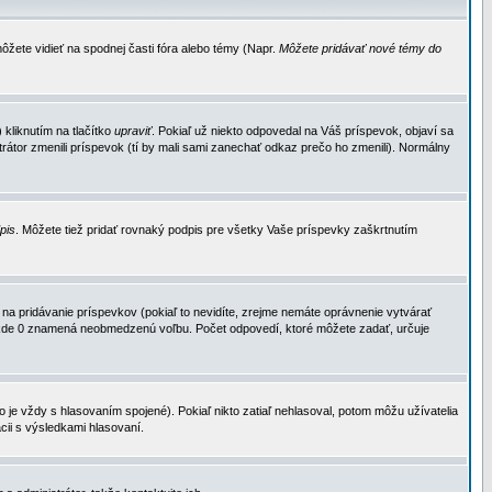
ôžete vidieť na spodnej časti fóra alebo témy (Napr.
Môžete pridávať nové témy do
kliknutím na tlačítko
upraviť
. Pokiaľ už niekto odpovedal na Váš príspevok, objaví sa
trátor zmenili príspevok (tí by mali sami zanechať odkaz prečo ho zmenili). Normálny
dpis
. Môžete tiež pridať rovnaký podpis pre všetky Vaše príspevky zaškrtnutím
a pridávanie príspevkov (pokiaľ to nevidíte, zrejme nemáte oprávnenie vytvárať
u, kde 0 znamená neobmedzenú voľbu. Počet odpovedí, ktoré môžete zadať, určuje
je vždy s hlasovaním spojené). Pokiaľ nikto zatiaľ nehlasoval, potom môžu užívatelia
cii s výsledkami hlasovaní.