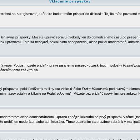
Vkladanie príspevkov
trebné sa zaregistrovať, skôr ako budete môcť prispieť do diskusie. To, čo máte povolené m
 len svoje príspevky. Môžete upraviť správu (niekedy len do obmedzeného času po prispení) 
k upravovali. Toto sa neobjaví, pokiaľ nikto neodpovedal, alebo pokiaľ moderátor či adminis
tavenia
. Podpis môžete pridať k práve písanému príspevku zaškrtnutím položky
Pripojiť po
ánením tohto zaškrtnutia.
 príspevok, pokiaľ môžete) mali by ste vidieť tlačítko
Pridať hlasovanie
pod hlavným oknom n
ním názov otázky a kliknite na
Pridať odpoveď
). Môžete tiež pridať časový limit pre anket
erátorom alebo administrátorom. Úpravu zahájite kliknutím na prvý príspevok v téme (toto 
e urobiť len moderátor alebo administrátor. Tímto opatrením sa snažíme zabrániť v manipulá