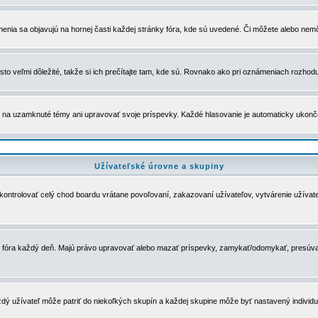
menia sa objavujú na hornej časti každej stránky fóra, kde sú uvedené. Či môžete alebo nemô
to veľmi dôležité, takže si ich prečítajte tam, kde sú. Rovnako ako pri oznámeniach rozhoduje
a uzamknuté témy ani upravovať svoje príspevky. Každé hlasovanie je automaticky ukon
Užívateľské úrovne a skupiny
u kontrolovať celý chod boardu vrátane povoľovaní, zakazovaní užívateľov, vytvárenie užíva
 chod fóra každý deň. Majú právo upravovať alebo mazať príspevky, zamykať/odomykať, presúva
dý užívateľ môže patriť do niekoľkých skupín a každej skupine môže byť nastavený individuá