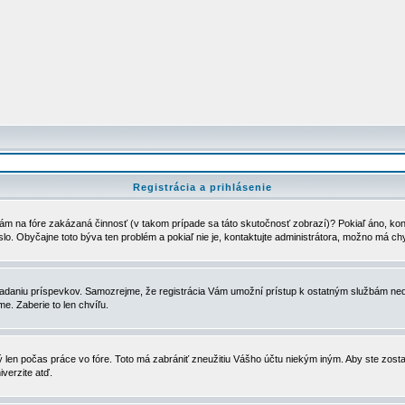
Registrácia a prihlásenie
ám na fóre zakázaná činnosť (v takom prípade sa táto skutočnosť zobrazí)? Pokiaľ áno, kontak
eslo. Obyčajne toto býva ten problém a pokiaľ nie je, kontaktujte administrátora, možno má ch
u vkladaniu príspevkov. Samozrejme, že registrácia Vám umožní prístup k ostatným službám
e. Zaberie to len chvíľu.
ý len počas práce vo fóre. Toto má zabrániť zneužitiu Vášho účtu niekým iným. Aby ste zostal
iverzite atď.