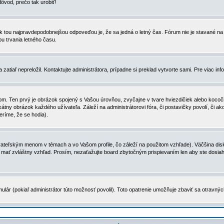
dôvod, prečo tak urobiť!
, tak tou najpravdepodobnejšou odpoveďou je, že sa jedná o letný čas. Fórum nie je stavané
u trvania letného času.
zatiaľ nepreložil. Kontaktujte administrátora, prípadne si preklad vytvorte sami. Pre viac in
. Ten prvý je obrázok spojený s Vašou úrovňou, zvyčajne v tvare hviezdičiek alebo kocočiek
tny obrázok každého užívateľa. Záleží na administrátorovi fóra, či postavičky povolí, či ak
eríme, že se hodia).
ateľským menom v témach a vo Vašom profile, čo záleží na použitom vzhľade). Väčšina disk
ôže mať zvláštny vzhľad. Prosím, nezaťažujte board zbytočným prispievaním len aby ste dosi
ulár (pokiaľ administrátor túto možnosť povolil). Toto opatrenie umožňuje zbaviť sa otravný