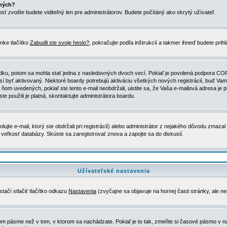
ených?
nosť
zvolíte
budete viditeľný len pre administrátorov. Budete počítáný ako skrytý užívateľ.
nke tlačítko
Zabudli ste svoje heslo?
, pokračujte podľa inštrukcií a takmer ihneď budete prih
dku, potom sa mohla stať jedna z nasledovných dvoch vecí. Pokiaľ je povolená podpora COPPA 
sí byť aktivovaný. Niektoré boardy potrebujú aktiváciu všetkých nových registrácií, buď Vami
 v ňom uvedených, pokiaľ ste tento e-mail neobdržali, uistite sa, že Vaša e-mailová adresa j
ste použili je platná, skontaktujte administrátora boardu.
te e-mail, ktorý ste obdržali pri registrácií) alebo administrátor z nejakého dôvodu zmazal 
la veľkosť databázy. Skúste sa zaregistrovať znova a zapojte sa do diskusií.
Užívateľské nastavenia
tačí stlačiť tlačítko odkazu
Nastavenia
(zvyčajne sa objavuje na hornej časti stránky, ale n
vom pásme než v tom, v ktorom sa nachádzate. Pokiaľ je to tak, zmeňte si časové pásmo v