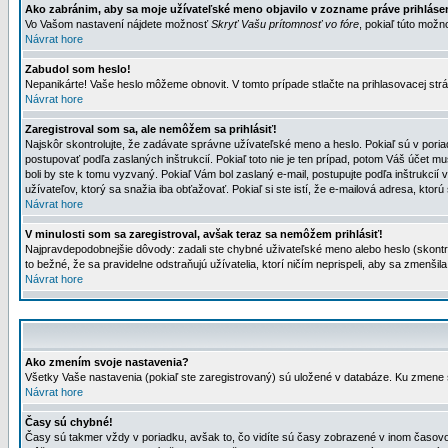
Ako zabránim, aby sa moje užívateľské meno objavilo v zozname práve prihlás
Vo Vašom nastavení nájdete možnosť
Skryť Vašu prítomnosť vo fóre
, pokiaľ túto mož
Návrat hore
Zabudol som heslo!
Nepanikárte! Vaše heslo môžeme obnovit. V tomto prípade stlačte na prihlasovacej strá
Návrat hore
Zaregistroval som sa, ale nemôžem sa prihlásiť!
Najskôr skontrolujte, že zadávate správne užívateľské meno a heslo. Pokiaľ sú v poria
postupovať podľa zaslaných inštrukcií. Pokiaľ toto nie je ten prípad, potom Váš účet mu
boli by ste k tomu vyzvaný. Pokiaľ Vám bol zaslaný e-mail, postupujte podľa inštrukcií
užívateľov, ktorý sa snažia iba obťažovať. Pokiaľ si ste istí, že e-mailová adresa, ktorú 
Návrat hore
V minulosti som sa zaregistroval, avšak teraz sa nemôžem prihlásiť!
Najpravdepodobnejšie dôvody: zadali ste chybné uživateľské meno alebo heslo (skontroluj
to bežné, že sa pravidelne odstraňujú užívatelia, ktorí ničím neprispeli, aby sa zmenši
Návrat hore
Ako zmením svoje nastavenia?
Všetky Vaše nastavenia (pokiaľ ste zaregistrovaný) sú uložené v databáze. Ku zmene s
Návrat hore
Časy sú chybné!
Časy sú takmer vždy v poriadku, avšak to, čo vidíte sú časy zobrazené v inom časo