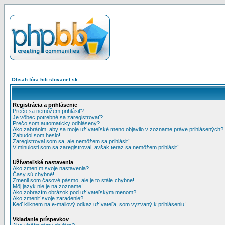
Obsah fóra hifi.slovanet.sk
Registrácia a prihlásenie
Prečo sa nemôžem prihlásiť?
Je vôbec potrebné sa zaregistrovať?
Prečo som automaticky odhlásený?
Ako zabránim, aby sa moje užívateľské meno objavilo v zozname práve prihlásených?
Zabudol som heslo!
Zaregistroval som sa, ale nemôžem sa prihlásiť!
V minulosti som sa zaregistroval, avšak teraz sa nemôžem prihlásiť!
Užívateľské nastavenia
Ako zmením svoje nastavenia?
Časy sú chybné!
Zmenil som časové pásmo, ale je to stále chybne!
Môj jazyk nie je na zozname!
Ako zobrazím obrázok pod užívateľským menom?
Ako zmeniť svoje zaradenie?
Keď kliknem na e-mailový odkaz užívateľa, som vyzvaný k prihláseniu!
Vkladanie príspevkov