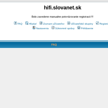
hifi.slovanet.sk
Bolo zavedene manualne potvrdzovanie registracii !!!
FAQ
Hľadať
Zoznam užívateľov
Užívateľské skupiny
Registr
Nastavenia
Súkromné správy
Prihlásenie
FAQ