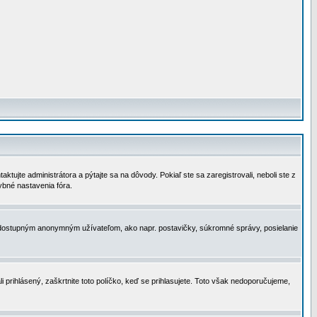
tujte administrátora a pýtajte sa na dôvody. Pokiaľ ste sa zaregistrovali, neboli ste z
ybné nastavenia fóra.
 nedostupným anonymným užívateľom, ako napr. postavičky, súkromné správy, posielanie
i prihlásený, zaškrtnite toto políčko, keď se prihlasujete. Toto však nedoporučujeme,