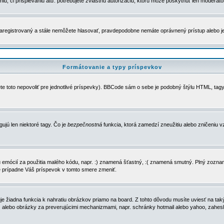
u, či prispievaniu atď. potrebujete zvláštnu autorizáciu, ktorú môže poskytnúť len moderátor 
e zaregistrovaný a stále nemôžete hlasovať, pravdepodobne nemáte oprávnený prístup alebo 
Formátovanie a typy príspevkov
e toto nepovoliť pre jednotlivé príspevky). BBCode sám o sebe je podobný štýlu HTML, tagy
gujú len niektoré tagy. Čo je
bezpečnostná
funkcia, ktorá zamedzí zneužitiu alebo zničeniu 
zu emócií za použitia malého kódu, napr. :) znamená šťastný, :( znamená smutný. Plný zozna
e prípadne Váš príspevok v tomto smere zmeniť.
 žiadna funkcia k nahratiu obrázkov priamo na board. Z tohto dôvodu musíte uviesť na taký
ca) alebo obrázky za preverujúcimi mechanizmami, napr. schránky hotmail alebo yahoo, zahe