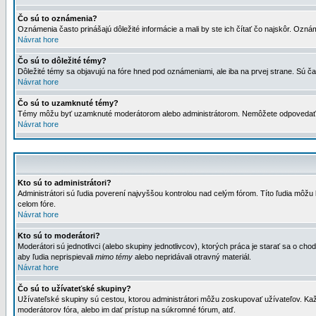
Čo sú to oznámenia?
Oznámenia často prinášajú dôležité informácie a mali by ste ich čítať čo najskôr. Ozná
Návrat hore
Čo sú to dôležité témy?
Dôležité témy sa objavujú na fóre hned pod oznámeniami, ale iba na prvej strane. Sú čas
Návrat hore
Čo sú to uzamknuté témy?
Témy môžu byť uzamknuté moderátorom alebo administrátorom. Nemôžete odpovedať n
Návrat hore
Kto sú to administrátori?
Administrátori sú ľudia poverení najvyššou kontrolou nad celým fórom. Títo ľudia môž
celom fóre.
Návrat hore
Kto sú to moderátori?
Moderátori sú jednotlivci (alebo skupiny jednotlivcov), ktorých práca je starať sa o
aby ľudia neprispievali
mimo témy
alebo nepridávali otravný materiál.
Návrat hore
Čo sú to užívateťské skupiny?
Užívateľské skupiny sú cestou, ktorou administrátori môžu zoskupovať užívateľov. Kaž
moderátorov fóra, alebo im dať prístup na súkromné fórum, atď.