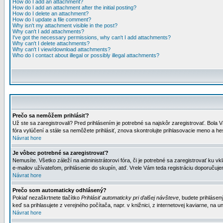
How do I add an attachment?
How do I add an attachment after the initial posting?
How do I delete an attachment?
How do I update a file comment?
Why isn't my attachment visible in the post?
Why can't I add attachments?
I've got the necessary permissions, why can't I add attachments?
Why can't I delete attachments?
Why can't I view/download attachments?
Who do I contact about illegal or possibly illegal attachments?
Prečo sa nemôžem prihlásiť?
Už ste sa zaregistrovali? Pred prihlásením je potrebné sa najskôr zaregistrovať. Bola V
fóra vylúčení a stále sa nemôžete prihlásiť, znova skontrolujte prihlasovacie meno a h
Návrat hore
Je vôbec potrebné sa zaregistrovať?
Nemusíte. Všetko záleží na administrátorovi fóra, či je potrebné sa zaregistrovať k
e-mailov užívateľom, prihlásenie do skupín, atď. Vrele Vám teda registráciu doporučujem
Návrat hore
Prečo som automaticky odhlásený?
Pokiaľ nezaškrtnete tlačítko
Prihlásiť automaticky pri ďalšej návšteve
, budete prihlásen
keď sa prihlasujete z verejného počítača, napr. v knižnici, z internetovej kaviarne, na un
Návrat hore