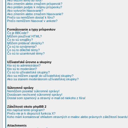
Ako vložím tému do fóra?
Ako zmením alebo zmažem príspevok?
Ako pridám podpis k môjmu príspevku?
Ako vytvorím hlasovanie?
Ako zmením alebo zmažem hlasovanie?
Prečo sa nemôžem dostať k fóru?
Prečo nemôžem hlasovať v ankete?
Formátovanie a typy príspevkov
Čo je BBCode?
Môžem používať HTML?
Čo to sú smajlíky?
Môžem pridávať obrázky?
Čo sú to oznámenia?
Čo sú to dôležité témy?
Čo sú to uzamknuté témy?
Užívateľské úrovne a skupiny
Kto sú to administrátori?
Kto sú to moderátori?
Čo sú to užívateťské skupiny?
Ako sa môžem zapojiť do užívateľskej skupiny?
Ako sa stanem moderátorom užívateľskej skupiny?
Súkromné správy
Nemôžem posielať súkromné správy!
Dostávam nechcené súkromné správy!
Dostal som spamový a otravný e-mail od niekoho z fóra!
Záležitosti okolo phpBB 2
Kto napísal tento program?
Prečo nie je k dispozícií funkcia X?
Koho mám kontaktovať ohľadom otravných e-mailov alebo právnych záležitostí boardu
Attachments