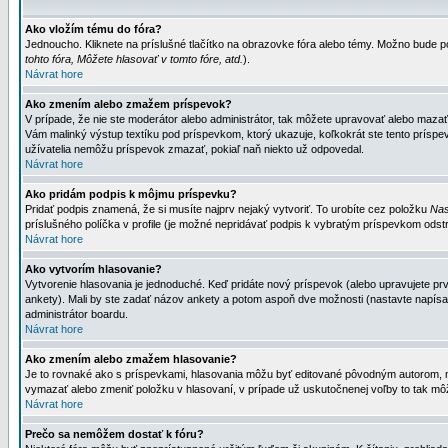
Ako vložím tému do fóra?
Jednoucho. Kliknete na príslušné tlačítko na obrazovke fóra alebo témy. Možno bude po
tohto fóra, Môžete hlasovať v tomto fóre, atd.
).
Návrat hore
Ako zmením alebo zmažem príspevok?
V prípade, že nie ste moderátor alebo administrátor, tak môžete upravovať alebo mazať
Vám malinký výstup textíku pod príspevkom, ktorý ukazuje, koľkokrát ste tento príspevo
užívatelia nemôžu príspevok zmazať, pokiaľ naň niekto už odpovedal.
Návrat hore
Ako pridám podpis k môjmu príspevku?
Pridať podpis znamená, že si musíte najprv nejaký vytvoriť. To urobíte cez položku
Nas
príslušného políčka v profile (je možné nepridávať podpis k vybratým príspevkom odstr
Návrat hore
Ako vytvorím hlasovanie?
Vytvorenie hlasovania je jednoduché. Keď pridáte nový príspevok (alebo upravujete prvý
ankety). Mali by ste zadať názov ankety a potom aspoň dve možnosti (nastavte napísa
administrátor boardu.
Návrat hore
Ako zmením alebo zmažem hlasovanie?
Je to rovnaké ako s príspevkami, hlasovania môžu byť editované pôvodným autorom, mod
vymazať alebo zmeniť položku v hlasovaní, v prípade už uskutočnenej voľby to tak môž
Návrat hore
Prečo sa nemôžem dostať k fóru?