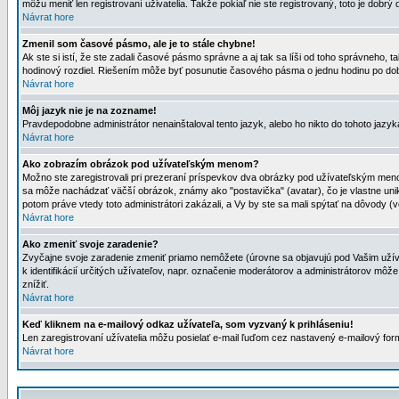
môžu meniť len registrovaní uživatelia. Takže pokiaľ nie ste registrovaný, toto je dobrý 
Návrat hore
Zmenil som časové pásmo, ale je to stále chybne!
Ak ste si istí, že ste zadali časové pásmo správne a aj tak sa líši od toho správneho
hodinový rozdiel. Riešením môže byť posunutie časového pásma o jednu hodinu po dob
Návrat hore
Môj jazyk nie je na zozname!
Pravdepodobne administrátor nenainštaloval tento jazyk, alebo ho nikto do tohoto jazyka 
Návrat hore
Ako zobrazím obrázok pod užívateľským menom?
Možno ste zaregistrovali pri prezeraní príspevkov dva obrázky pod užívateľským menom
sa môže nachádzať väčší obrázok, známy ako "postavička" (avatar), čo je vlastne uniká
potom práve vtedy toto administrátori zakázali, a Vy by ste sa mali spýtať na dôvody (v
Návrat hore
Ako zmeniť svoje zaradenie?
Zvyčajne svoje zaradenie zmeniť priamo nemôžete (úrovne sa objavujú pod Vašim užív
k identifikácií určitých užívateľov, napr. označenie moderátorov a administrátorov m
znížiť.
Návrat hore
Keď kliknem na e-mailový odkaz užívateľa, som vyzvaný k prihláseniu!
Len zaregistrovaní užívatelia môžu posielať e-mail ľuďom cez nastavený e-mailový form
Návrat hore