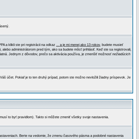
lásený.
a klikli ste pri registrácii na odkaz
... a je mi menej ako 13 rokov
, budete musieť
, alebo administrátorom pred tým, ako sa budete môcť prihlásiť. Keď ste sa registrovali,
e platná. Jednym z dôvodov, prečo sa aktivácia používa, je zmenšiť možnosť
nežiadúcich
Váš účet. Pokiaľ je to ten druhý prípad, potom ste možno nevložili žiadny príspevok. Je
emusí to byť pravidlom). Takto si môžete zmeniť všetky svoje nastavenia.
 nastaveniach. Berte na vedomie, že zmenu časového pásma a podobné nastavenia