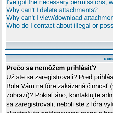
I've got the necessary permissions, 
Why can't I delete attachments?
Why can't I view/download attachme
Who do I contact about illegal or poss
Regis
Prečo sa nemôžem prihlásiť?
Už ste sa zaregistrovali? Pred prihlá
Bola Vám na fóre zakázaná činnosť (
zobrazí)? Pokiaľ áno, kontaktujte adm
sa zaregistrovali, neboli ste z fóra v