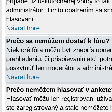
prípade už uskutočnenej voľby to tak
administrátor. Tímto opatrením sa sn
hlasovaní.
Návrat hore
Prečo sa nemôžem dostať k fóru?
Niektoré fóra môžu byť zneprístupnen
prehliadaniu, či prispievaniu atď. pot
poskytnúť len moderátor a administrát
Návrat hore
Prečo nemôžem hlasovať v ankete
Hlasovať môžu len registrovaní užívat
ste zaregistrovaný a stále nemôžet