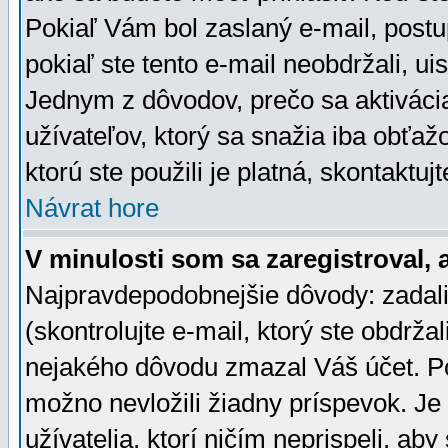
Pokiaľ Vám bol zaslaný e-mail, postu
pokiaľ ste tento e-mail neobdržali, ui
Jednym z dôvodov, prečo sa aktiváci
užívateľov, ktorý sa snažia iba obťažo
ktorú ste použili je platná, skontaktuj
Návrat hore
V minulosti som sa zaregistroval, 
Najpravdepodobnejšie dôvody: zadali
(skontrolujte e-mail, ktorý ste obdržali
nejakého dôvodu zmazal Váš účet. Pok
možno nevložili žiadny príspevok. Je 
užívatelia, ktorí ničím neprispeli, a