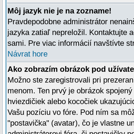
Môj jazyk nie je na zozname!
Pravdepodobne administrátor nenainšt
jazyka zatiaľ nepreložil. Kontaktujte 
sami. Pre viac informácií navštívte s
Návrat hore
Ako zobrazím obrázok pod užíva
Možno ste zaregistrovali pri prezera
menom. Ten prvý je obrázok spojený 
hviezdičiek alebo kocočiek ukazujúcic
Vašu pozíciu vo fóre. Pod ním sa m
"postavička" (avatar), čo je vlastne 
administrátorovi fóra, či postavičky p