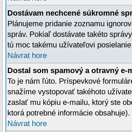
Dostávam nechcené súkromné spr
Plánujeme pridanie zoznamu ignorov
správ. Pokiaľ dostávate takéto správy
tú moc takému užívateľovi posielanie
Návrat hore
Dostal som spamový a otravný e-ma
To je nám ľúto. Príspevkové formulá
snažíme vystopovať takéhoto užívateľ
zaslať mu kópiu e-mailu, ktorý ste obdr
ktorá potrebné informácie obsahuje)
Návrat hore