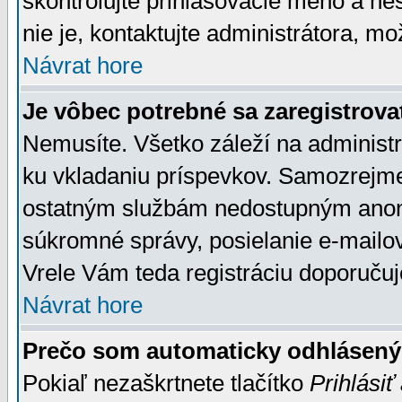
skontrolujte prihlasovacie meno a he
nie je, kontaktujte administrátora, 
Návrat hore
Je vôbec potrebné sa zaregistrova
Nemusíte. Všetko záleží na administrá
ku vkladaniu príspevkov. Samozrejme
ostatným službám nedostupným anon
súkromné správy, posielanie e-mailov
Vrele Vám teda registráciu doporučuj
Návrat hore
Prečo som automaticky odhlásen
Pokiaľ nezaškrtnete tlačítko
Prihlásiť