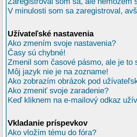
Zaregistroval som sa, ale nemôžem sa
V minulosti som sa zaregistroval, av
Užívateľské nastavenia
Ako zmením svoje nastavenia?
Časy sú chybné!
Zmenil som časové pásmo, ale je to 
Môj jazyk nie je na zozname!
Ako zobrazím obrázok pod užívate
Ako zmeniť svoje zaradenie?
Keď kliknem na e-mailový odkaz užív
Vkladanie príspevkov
Ako vložím tému do fóra?