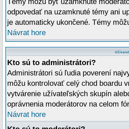
Témy môžu byť uzamknuté moderáto
odpovedať na uzamknuté témy ani up
je automaticky ukončené. Témy môžu
Návrat hore
Užívate
Kto sú to administrátori?
Administrátori sú ľudia poverení najv
môžu kontrolovať celý chod boardu v
vytvárenie užívateľských skupín aleb
oprávnenia moderátorov na celom fór
Návrat hore