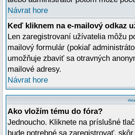
Návrat hore
Keď kliknem na e-mailový odkaz už
Len zaregistrovaní užívatelia môžu p
mailový formulár (pokiaľ administráto
umožňuje zbaviť sa otravných anonym
mailové adresy.
Návrat hore
Vkl
Ako vložím tému do fóra?
Jednoucho. Kliknete na príslušné tla
bude potrebné sa zaregistrovať, skôr 