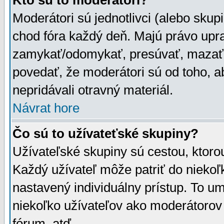
Kto sú to moderátori?
Moderátori sú jednotlivci (alebo skupi
chod fóra každý deň. Majú právo upr
zamykať/odomykať, presúvať, mazať a
povedať, že moderátori sú od toho, a
nepridávali otravný materiál.
Návrat hore
Čo sú to užívateťské skupiny?
Užívateľské skupiny sú cestou, ktoro
Každý užívateľ môže patriť do nieko
nastavený individuálny prístup. To u
niekoľko užívateľov ako moderátorov 
fórum, atď.