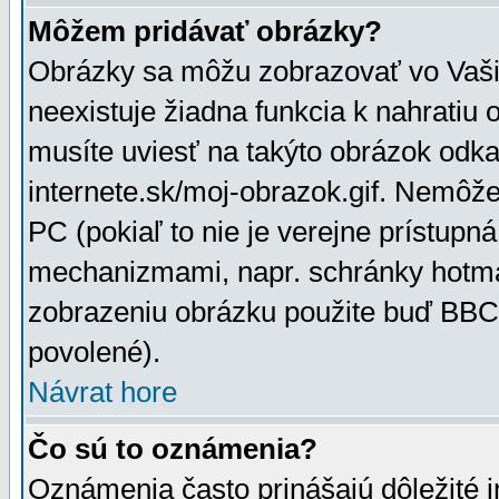
Môžem pridávať obrázky?
Obrázky sa môžu zobrazovať vo Vaši
neexistuje žiadna funkcia k nahratiu
musíte uviesť na takýto obrázok odka
internete.sk/moj-obrazok.gif. Nemôž
PC (pokiaľ to nie je verejne prístupn
mechanizmami, napr. schránky hotmai
zobrazeniu obrázku použite buď BBCo
povolené).
Návrat hore
Čo sú to oznámenia?
Oznámenia často prinášajú dôležité in