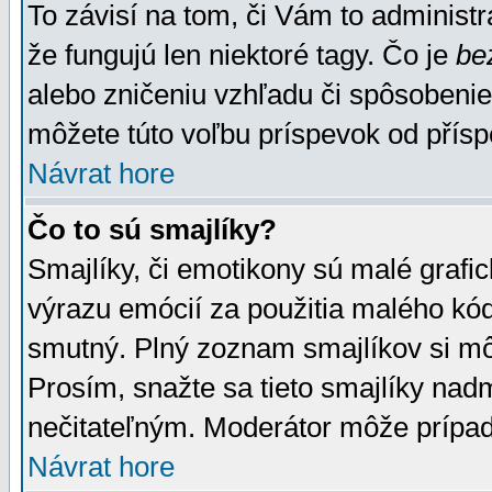
To závisí na tom, či Vám to administrá
že fungujú len niektoré tagy. Čo je
be
alebo zničeniu vzhľadu či spôsobeni
môžete túto voľbu príspevok od přís
Návrat hore
Čo to sú smajlíky?
Smajlíky, či emotikony sú malé grafic
výrazu emócií za použitia malého kód
smutný. Plný zoznam smajlíkov si mô
Prosím, snažte sa tieto smajlíky nad
nečitateľným. Moderátor môže prípa
Návrat hore