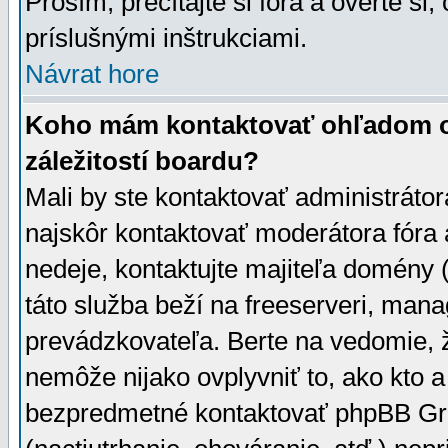
Prosím, prečítajte si fóra a overte si,
príslušnými inštrukciami.
Návrat hore
Koho mám kontaktovať ohľadom ot
záležitostí boardu?
Mali by ste kontaktovať administrátor
najskôr kontaktovať moderátora fóra a
nedeje, kontaktujte majiteľa domény 
táto služba beží na freeserveri, man
prevádzkovateľa. Berte na vedomie
nemôže nijako ovplyvniť to, ako kto 
bezpredmetné kontaktovať phpBB Grou