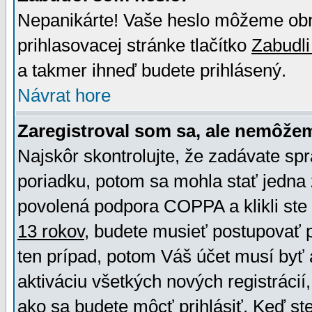
Nepanikárte! Vaše heslo môžeme obno
prihlasovacej stránke tlačítko
Zabudli
a takmer ihneď budete prihlásený.
Návrat hore
Zaregistroval som sa, ale nemôžem
Najskôr skontrolujte, že zadávate sp
poriadku, potom sa mohla stať jedna 
povolená podpora COPPA a klikli ste 
13 rokov
, budete musieť postupovať po
ten prípad, potom Váš účet musí byť 
aktiváciu všetkých nových registráci
ako sa budete môcť prihlásiť. Keď ste 