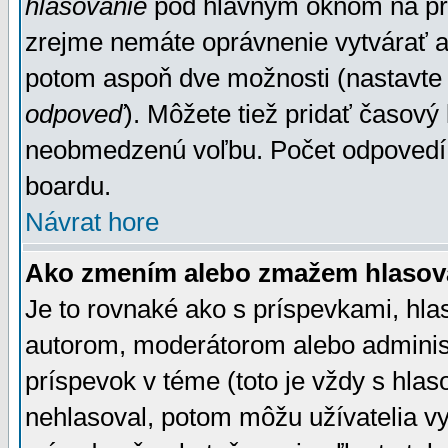
hlasovanie
pod hlavným oknom na prid
zrejme nemáte oprávnenie vytvárať an
potom aspoň dve možnosti (nastavte 
odpoveď
). Môžete tiež pridať časový
neobmedzenú voľbu. Počet odpovedí, 
boardu.
Návrat hore
Ako zmením alebo zmažem hlasov
Je to rovnaké ako s príspevkami, h
autorom, moderátorom alebo administ
príspevok v téme (toto je vždy s hlas
nehlasoval, potom môžu užívatelia v