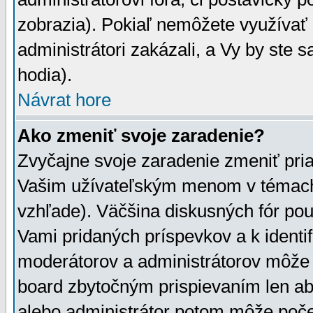
zobrazia). Pokiaľ nemôžete využívať 
administrátori zakázali, a Vy by ste 
hodia).
Návrat hore
Ako zmeniť svoje zaradenie?
Zvyčajne svoje zaradenie zmeniť pr
Vašim užívateľským menom v témach 
vzhľade). Väčšina diskusných fór pou
Vami pridaných príspevkov a k identif
moderátorov a administrátorov môže 
board zbytočným prispievaním len aby
alebo administrátor potom môže počet