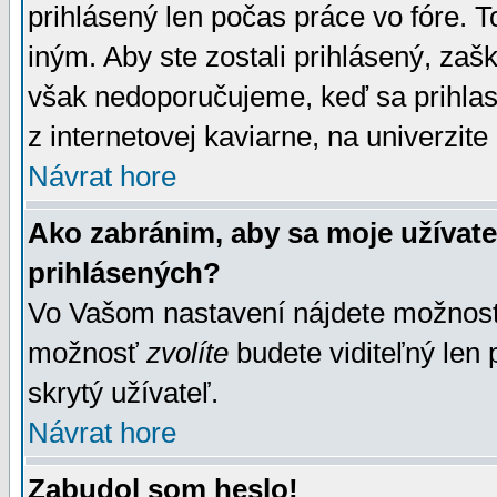
prihlásený len počas práce vo fóre. 
iným. Aby ste zostali prihlásený, zaškr
však nedoporučujeme, keď sa prihlasuj
z internetovej kaviarne, na univerzite 
Návrat hore
Ako zabránim, aby sa moje užívat
prihlásených?
Vo Vašom nastavení nájdete možno
možnosť
zvolíte
budete viditeľný len 
skrytý užívateľ.
Návrat hore
Zabudol som heslo!