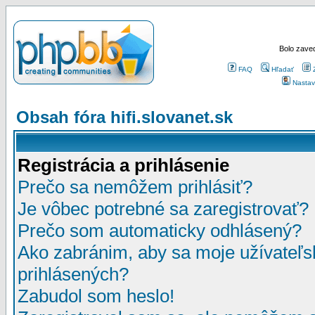
Bolo zaved
FAQ
Hľadať
Nastav
Obsah fóra hifi.slovanet.sk
Registrácia a prihlásenie
Prečo sa nemôžem prihlásiť?
Je vôbec potrebné sa zaregistrovať?
Prečo som automaticky odhlásený?
Ako zabránim, aby sa moje užívateľ
prihlásených?
Zabudol som heslo!