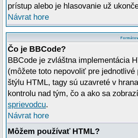
prístup alebo je hlasovanie už ukonč
Návrat hore
Formátov
Čo je BBCode?
BBCode je zvláštna implementácia HT
(môžete toto nepovoliť pre jednotli
štýlu HTML, tagy sú uzavreté v hrana
kontrolu nad tým, čo a ako sa zobrazí
sprievodcu
.
Návrat hore
Môžem používať HTML?