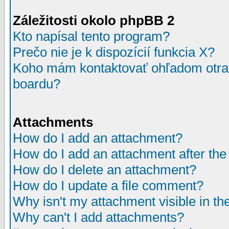
Záležitosti okolo phpBB 2
Kto napísal tento program?
Prečo nie je k dispozícií funkcia X?
Koho mám kontaktovať ohľadom otrav
boardu?
Attachments
How do I add an attachment?
How do I add an attachment after the i
How do I delete an attachment?
How do I update a file comment?
Why isn't my attachment visible in th
Why can't I add attachments?