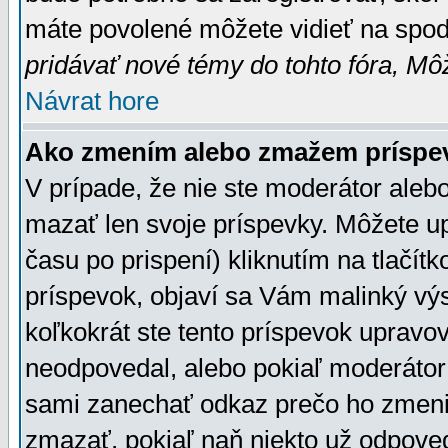
máte povolené môžete vidieť na spodn
pridávať nové témy do tohto fóra, Môž
Návrat hore
Ako zmením alebo zmažem príspe
V prípade, že nie ste moderátor aleb
mazať len svoje príspevky. Môžete u
času po prispení) kliknutím na tlačít
príspevok, objaví sa Vám malinký výs
koľkokrát ste tento príspevok upravova
neodpovedal, alebo pokiaľ moderátor č
sami zanechať odkaz prečo ho zmenil
zmazať, pokiaľ naň niekto už odpoved