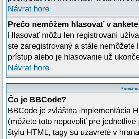
Návrat hore
Prečo nemôžem hlasovať v ankete
Hlasovať môžu len registrovaní užívat
ste zaregistrovaný a stále nemôžet
prístup alebo je hlasovanie už ukonč
Návrat hore
Formátov
Čo je BBCode?
BBCode je zvláštna implementácia HT
(môžete toto nepovoliť pre jednotli
štýlu HTML, tagy sú uzavreté v hrana