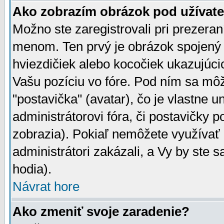
Ako zobrazím obrázok pod užíva
Možno ste zaregistrovali pri prezera
menom. Ten prvý je obrázok spojený 
hviezdičiek alebo kocočiek ukazujúcic
Vašu pozíciu vo fóre. Pod ním sa m
"postavička" (avatar), čo je vlastne 
administrátorovi fóra, či postavičky p
zobrazia). Pokiaľ nemôžete využívať 
administrátori zakázali, a Vy by ste 
hodia).
Návrat hore
Ako zmeniť svoje zaradenie?