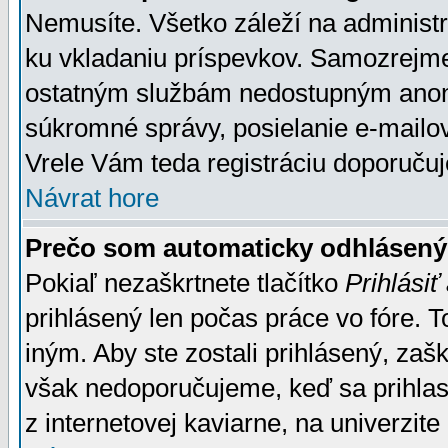
Nemusíte. Všetko záleží na administrá
ku vkladaniu príspevkov. Samozrejme
ostatným službám nedostupným anon
súkromné správy, posielanie e-mailov
Vrele Vám teda registráciu doporučuj
Návrat hore
Prečo som automaticky odhlásen
Pokiaľ nezaškrtnete tlačítko
Prihlásiť
prihlásený len počas práce vo fóre. 
iným. Aby ste zostali prihlásený, zaškr
však nedoporučujeme, keď sa prihlasuj
z internetovej kaviarne, na univerzite 