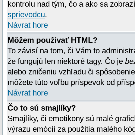
kontrolu nad tým, čo a ako sa zobrazí
sprievodcu
.
Návrat hore
Môžem používať HTML?
To závisí na tom, či Vám to administrá
že fungujú len niektoré tagy. Čo je
be
alebo zničeniu vzhľadu či spôsobeni
môžete túto voľbu príspevok od přís
Návrat hore
Čo to sú smajlíky?
Smajlíky, či emotikony sú malé grafic
výrazu emócií za použitia malého kód