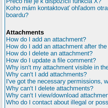
Prečo nie je k dispozícií funkcia X?
Koho mám kontaktovať ohľadom otrav
boardu?
Attachments
How do I add an attachment?
How do I add an attachment after the i
How do I delete an attachment?
How do I update a file comment?
Why isn't my attachment visible in th
Why can't I add attachments?
I've got the necessary permissions, 
Why can't I delete attachments?
Why can't I view/download attachme
Who do I contact about illegal or poss