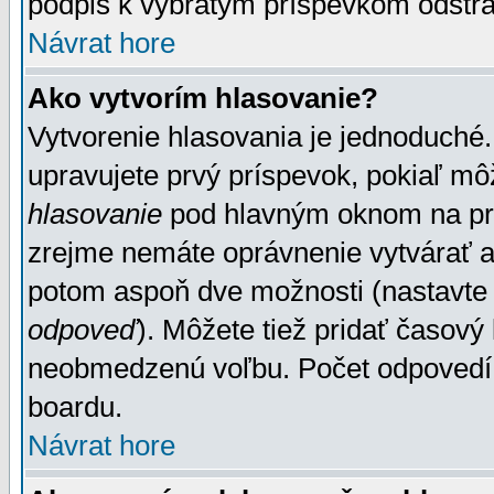
podpis k vybratým príspevkom odstrá
Návrat hore
Ako vytvorím hlasovanie?
Vytvorenie hlasovania je jednoduché.
upravujete prvý príspevok, pokiaľ môž
hlasovanie
pod hlavným oknom na prid
zrejme nemáte oprávnenie vytvárať an
potom aspoň dve možnosti (nastavte 
odpoveď
). Môžete tiež pridať časový
neobmedzenú voľbu. Počet odpovedí, 
boardu.
Návrat hore