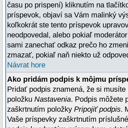
času po prispení) kliknutím na tlačít
príspevok, objaví sa Vám malinký výs
koľkokrát ste tento príspevok upravova
neodpovedal, alebo pokiaľ moderátor č
sami zanechať odkaz prečo ho zmenil
zmazať, pokiaľ naň niekto už odpoved
Návrat hore
Ako pridám podpis k môjmu prísp
Pridať podpis znamená, že si musíte n
položku
Nastavenia
. Podpis môžete 
zaškrtnutím položky
Pripojiť podpis
. 
Vaše príspevky zaškrtnutím príslušné