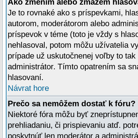
Ako zmením alebo zmažem hlasov
Je to rovnaké ako s príspevkami, h
autorom, moderátorom alebo administ
príspevok v téme (toto je vždy s hlas
nehlasoval, potom môžu užívatelia v
prípade už uskutočnenej voľby to tak
administrátor. Tímto opatrením sa sn
hlasovaní.
Návrat hore
Prečo sa nemôžem dostať k fóru?
Niektoré fóra môžu byť zneprístupnen
prehliadaniu, či prispievaniu atď. pot
poskytnúť len moderátor a administrát