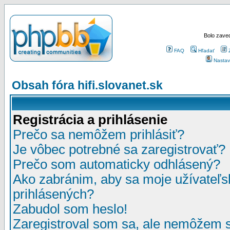
Bolo zaved
FAQ
Hľadať
Nastav
Obsah fóra hifi.slovanet.sk
Registrácia a prihlásenie
Prečo sa nemôžem prihlásiť?
Je vôbec potrebné sa zaregistrovať?
Prečo som automaticky odhlásený?
Ako zabránim, aby sa moje užívateľ
prihlásených?
Zabudol som heslo!
Zaregistroval som sa, ale nemôžem sa