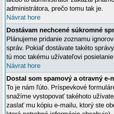
administrátora, prečo tomu tak je.
Návrat hore
Dostávam nechcené súkromné spr
Plánujeme pridanie zoznamu ignorov
správ. Pokiaľ dostávate takéto správy
tú moc takému užívateľovi posielanie
Návrat hore
Dostal som spamový a otravný e-ma
To je nám ľúto. Príspevkové formulá
snažíme vystopovať takéhoto užívateľ
zaslať mu kópiu e-mailu, ktorý ste obdr