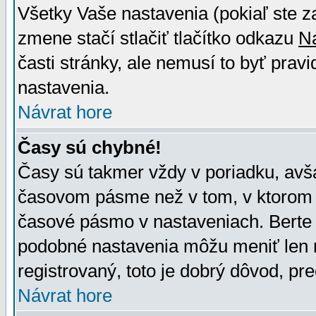
Všetky Vaše nastavenia (pokiaľ ste z
zmene stačí stlačiť tlačítko odkazu
N
časti stránky, ale nemusí to byť prav
nastavenia.
Návrat hore
Časy sú chybné!
Časy sú takmer vždy v poriadku, avša
časovom pásme než v tom, v ktorom s
časové pásmo v nastaveniach. Bert
podobné nastavenia môžu meniť len re
registrovaný, toto je dobrý dôvod, pre
Návrat hore