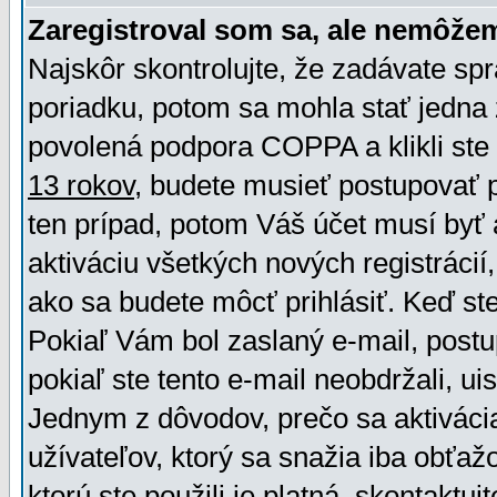
Zaregistroval som sa, ale nemôžem
Najskôr skontrolujte, že zadávate sp
poriadku, potom sa mohla stať jedna 
povolená podpora COPPA a klikli ste 
13 rokov
, budete musieť postupovať po
ten prípad, potom Váš účet musí byť 
aktiváciu všetkých nových registráci
ako sa budete môcť prihlásiť. Keď ste 
Pokiaľ Vám bol zaslaný e-mail, postu
pokiaľ ste tento e-mail neobdržali, ui
Jednym z dôvodov, prečo sa aktiváci
užívateľov, ktorý sa snažia iba obťažo
ktorú ste použili je platná, skontaktuj