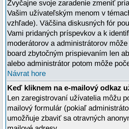
Zvyčajne svoje zaradenie zmeniť pr
Vašim užívateľským menom v témach 
vzhľade). Väčšina diskusných fór pou
Vami pridaných príspevkov a k identif
moderátorov a administrátorov môže 
board zbytočným prispievaním len aby
alebo administrátor potom môže počet
Návrat hore
Keď kliknem na e-mailový odkaz už
Len zaregistrovaní užívatelia môžu p
mailový formulár (pokiaľ administráto
umožňuje zbaviť sa otravných anonym
mailové adresy.