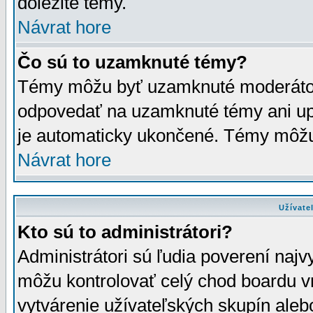
dôležité témy.
Návrat hore
Čo sú to uzamknuté témy?
Témy môžu byť uzamknuté moderáto
odpovedať na uzamknuté témy ani up
je automaticky ukončené. Témy môžu
Návrat hore
Užívate
Kto sú to administrátori?
Administrátori sú ľudia poverení najv
môžu kontrolovať celý chod boardu v
vytvárenie užívateľských skupín aleb