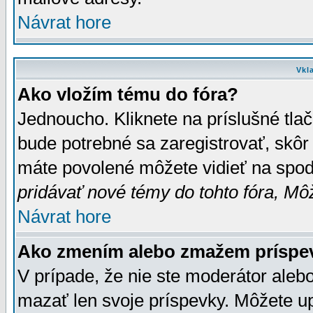
Návrat hore
Vkl
Ako vložím tému do fóra?
Jednoucho. Kliknete na príslušné tla
bude potrebné sa zaregistrovať, skôr 
máte povolené môžete vidieť na spodn
pridávať nové témy do tohto fóra, Môž
Návrat hore
Ako zmením alebo zmažem príspe
V prípade, že nie ste moderátor aleb
mazať len svoje príspevky. Môžete u