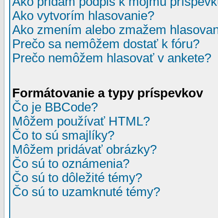
Ako pridám podpis k môjmu príspev
Ako vytvorím hlasovanie?
Ako zmením alebo zmažem hlasovan
Prečo sa nemôžem dostať k fóru?
Prečo nemôžem hlasovať v ankete?
Formátovanie a typy príspevkov
Čo je BBCode?
Môžem používať HTML?
Čo to sú smajlíky?
Môžem pridávať obrázky?
Čo sú to oznámenia?
Čo sú to dôležité témy?
Čo sú to uzamknuté témy?