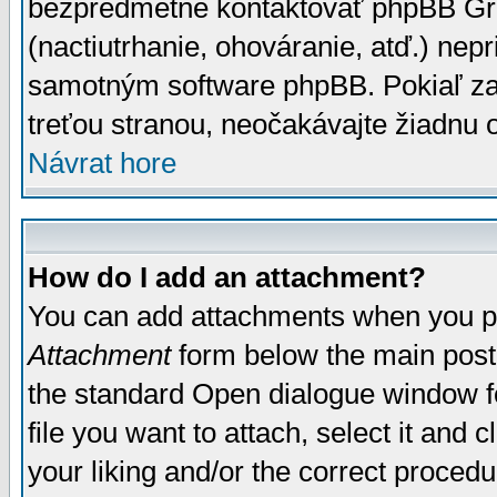
bezpredmetné kontaktovať phpBB Grou
(nactiutrhanie, ohováranie, atď.) ne
samotným software phpBB. Pokiaľ zaš
treťou stranou, neočakávajte žiadnu
Návrat hore
How do I add an attachment?
You can add attachments when you p
Attachment
form below the main post
the standard Open dialogue window fo
file you want to attach, select it and
your liking and/or the correct proced