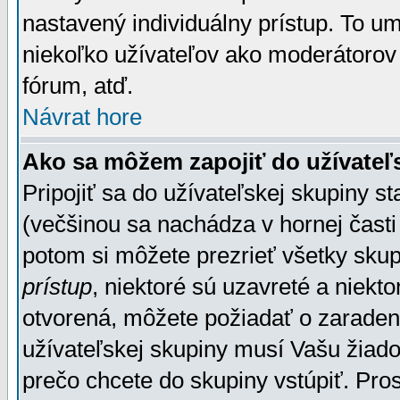
nastavený individuálny prístup. To u
niekoľko užívateľov ako moderátorov 
fórum, atď.
Návrat hore
Ako sa môžem zapojiť do užívateľ
Pripojiť sa do užívateľskej skupiny s
(večšinou sa nachádza v hornej časti 
potom si môžete prezrieť všetky sku
prístup
, niektoré sú uzavreté a niekt
otvorená, môžete požiadať o zaradeni
užívateľskej skupiny musí Vašu žiado
prečo chcete do skupiny vstúpiť. Pro