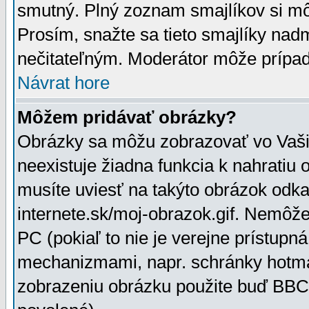
smutný. Plný zoznam smajlíkov si mô
Prosím, snažte sa tieto smajlíky nad
nečitateľným. Moderátor môže prípa
Návrat hore
Môžem pridávať obrázky?
Obrázky sa môžu zobrazovať vo Vaši
neexistuje žiadna funkcia k nahratiu
musíte uviesť na takýto obrázok odka
internete.sk/moj-obrazok.gif. Nemôž
PC (pokiaľ to nie je verejne prístupn
mechanizmami, napr. schránky hotmai
zobrazeniu obrázku použite buď BBCo