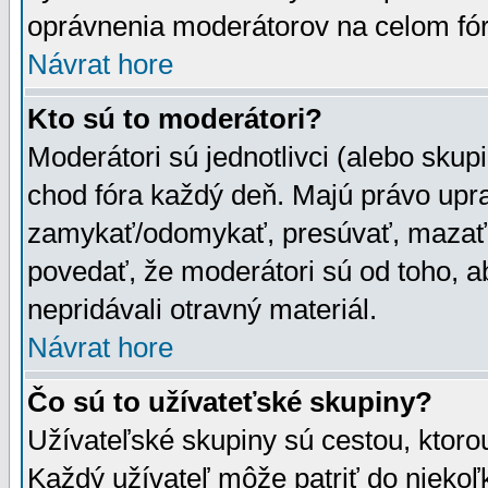
oprávnenia moderátorov na celom fór
Návrat hore
Kto sú to moderátori?
Moderátori sú jednotlivci (alebo skupi
chod fóra každý deň. Majú právo upr
zamykať/odomykať, presúvať, mazať a
povedať, že moderátori sú od toho, a
nepridávali otravný materiál.
Návrat hore
Čo sú to užívateťské skupiny?
Užívateľské skupiny sú cestou, ktoro
Každý užívateľ môže patriť do nieko