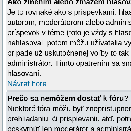
Ako zmením alebo zmažem hlasov
Je to rovnaké ako s príspevkami, h
autorom, moderátorom alebo administ
príspevok v téme (toto je vždy s hlas
nehlasoval, potom môžu užívatelia v
prípade už uskutočnenej voľby to tak
administrátor. Tímto opatrením sa sn
hlasovaní.
Návrat hore
Prečo sa nemôžem dostať k fóru?
Niektoré fóra môžu byť zneprístupnen
prehliadaniu, či prispievaniu atď. pot
poskytnúť len moderátor a administrát