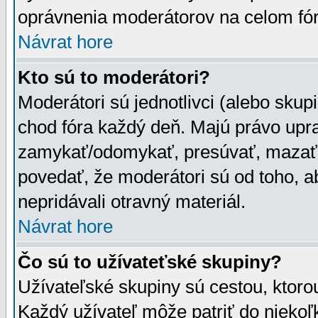
oprávnenia moderátorov na celom fór
Návrat hore
Kto sú to moderátori?
Moderátori sú jednotlivci (alebo skupi
chod fóra každý deň. Majú právo upr
zamykať/odomykať, presúvať, mazať a
povedať, že moderátori sú od toho, a
nepridávali otravný materiál.
Návrat hore
Čo sú to užívateťské skupiny?
Užívateľské skupiny sú cestou, ktoro
Každý užívateľ môže patriť do nieko