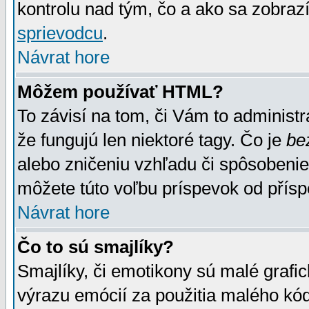
kontrolu nad tým, čo a ako sa zobrazí
sprievodcu
.
Návrat hore
Môžem používať HTML?
To závisí na tom, či Vám to administrá
že fungujú len niektoré tagy. Čo je
be
alebo zničeniu vzhľadu či spôsobeni
môžete túto voľbu príspevok od přís
Návrat hore
Čo to sú smajlíky?
Smajlíky, či emotikony sú malé grafic
výrazu emócií za použitia malého kód