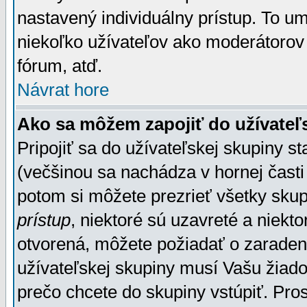
nastavený individuálny prístup. To u
niekoľko užívateľov ako moderátorov 
fórum, atď.
Návrat hore
Ako sa môžem zapojiť do užívateľ
Pripojiť sa do užívateľskej skupiny s
(večšinou sa nachádza v hornej časti 
potom si môžete prezrieť všetky sku
prístup
, niektoré sú uzavreté a niekt
otvorená, môžete požiadať o zaradeni
užívateľskej skupiny musí Vašu žiado
prečo chcete do skupiny vstúpiť. Pro