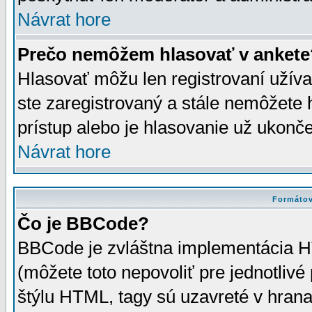
Návrat hore
Prečo nemôžem hlasovať v ankete
Hlasovať môžu len registrovaní užívat
ste zaregistrovaný a stále nemôžet
prístup alebo je hlasovanie už ukonč
Návrat hore
Formátov
Čo je BBCode?
BBCode je zvláštna implementácia HT
(môžete toto nepovoliť pre jednotli
štýlu HTML, tagy sú uzavreté v hrana