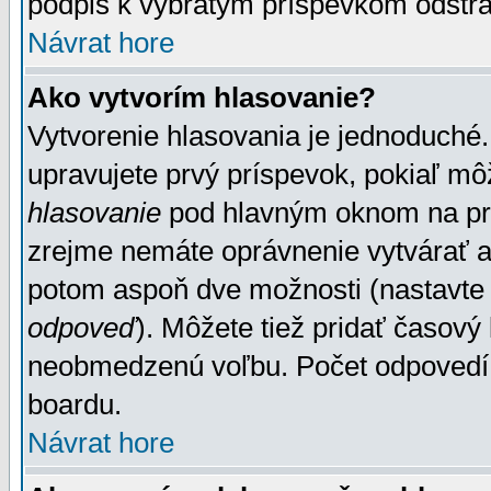
podpis k vybratým príspevkom odstrá
Návrat hore
Ako vytvorím hlasovanie?
Vytvorenie hlasovania je jednoduché.
upravujete prvý príspevok, pokiaľ môž
hlasovanie
pod hlavným oknom na prid
zrejme nemáte oprávnenie vytvárať an
potom aspoň dve možnosti (nastavte 
odpoveď
). Môžete tiež pridať časový
neobmedzenú voľbu. Počet odpovedí, 
boardu.
Návrat hore