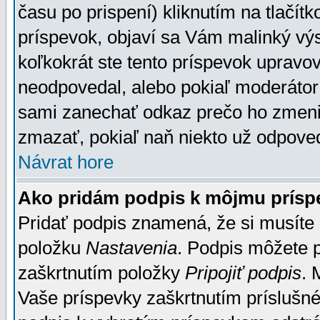
času po prispení) kliknutím na tlačít
príspevok, objaví sa Vám malinký výs
koľkokrát ste tento príspevok upravova
neodpovedal, alebo pokiaľ moderátor č
sami zanechať odkaz prečo ho zmenil
zmazať, pokiaľ naň niekto už odpoved
Návrat hore
Ako pridám podpis k môjmu prísp
Pridať podpis znamená, že si musíte n
položku
Nastavenia
. Podpis môžete 
zaškrtnutím položky
Pripojiť podpis
. 
Vaše príspevky zaškrtnutím príslušné