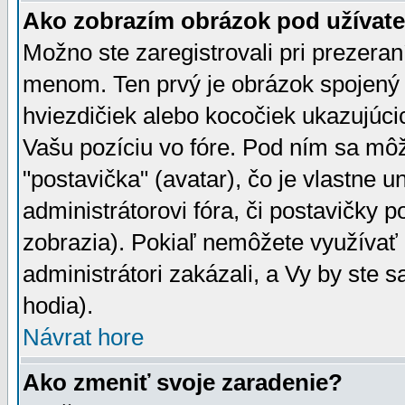
Ako zobrazím obrázok pod užíva
Možno ste zaregistrovali pri prezera
menom. Ten prvý je obrázok spojený 
hviezdičiek alebo kocočiek ukazujúcic
Vašu pozíciu vo fóre. Pod ním sa m
"postavička" (avatar), čo je vlastne 
administrátorovi fóra, či postavičky p
zobrazia). Pokiaľ nemôžete využívať 
administrátori zakázali, a Vy by ste 
hodia).
Návrat hore
Ako zmeniť svoje zaradenie?