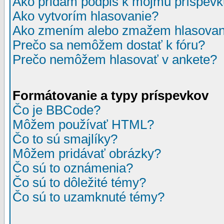
Ako pridám podpis k môjmu príspev
Ako vytvorím hlasovanie?
Ako zmením alebo zmažem hlasovan
Prečo sa nemôžem dostať k fóru?
Prečo nemôžem hlasovať v ankete?
Formátovanie a typy príspevkov
Čo je BBCode?
Môžem používať HTML?
Čo to sú smajlíky?
Môžem pridávať obrázky?
Čo sú to oznámenia?
Čo sú to dôležité témy?
Čo sú to uzamknuté témy?