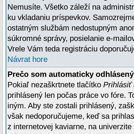
Nemusíte. Všetko záleží na administrá
ku vkladaniu príspevkov. Samozrejme
ostatným službám nedostupným anon
súkromné správy, posielanie e-mailov
Vrele Vám teda registráciu doporučuj
Návrat hore
Prečo som automaticky odhlásen
Pokiaľ nezaškrtnete tlačítko
Prihlásiť
prihlásený len počas práce vo fóre. 
iným. Aby ste zostali prihlásený, zaškr
však nedoporučujeme, keď sa prihlasuj
z internetovej kaviarne, na univerzite 