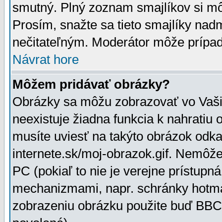
smutný. Plný zoznam smajlíkov si mô
Prosím, snažte sa tieto smajlíky nad
nečitateľným. Moderátor môže prípa
Návrat hore
Môžem pridávať obrázky?
Obrázky sa môžu zobrazovať vo Vaši
neexistuje žiadna funkcia k nahratiu
musíte uviesť na takýto obrázok odka
internete.sk/moj-obrazok.gif. Nemôž
PC (pokiaľ to nie je verejne prístupn
mechanizmami, napr. schránky hotmai
zobrazeniu obrázku použite buď BBCo