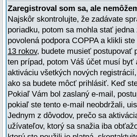
Zaregistroval som sa, ale nemôžem
Najskôr skontrolujte, že zadávate sp
poriadku, potom sa mohla stať jedna 
povolená podpora COPPA a klikli ste 
13 rokov
, budete musieť postupovať po
ten prípad, potom Váš účet musí byť 
aktiváciu všetkých nových registráci
ako sa budete môcť prihlásiť. Keď ste 
Pokiaľ Vám bol zaslaný e-mail, postu
pokiaľ ste tento e-mail neobdržali, ui
Jednym z dôvodov, prečo sa aktiváci
užívateľov, ktorý sa snažia iba obťažo
ktorú ste použili je platná, skontaktuj