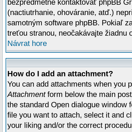
bezpredmetné kontaktovať phpBB Grou
(nactiutrhanie, ohováranie, atď.) ne
samotným software phpBB. Pokiaľ zaš
treťou stranou, neočakávajte žiadnu
Návrat hore
How do I add an attachment?
You can add attachments when you p
Attachment
form below the main post
the standard Open dialogue window fo
file you want to attach, select it and
your liking and/or the correct proced