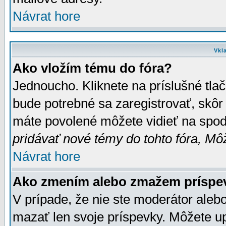
Návrat hore
Vkl
Ako vložím tému do fóra?
Jednoucho. Kliknete na príslušné tla
bude potrebné sa zaregistrovať, skôr 
máte povolené môžete vidieť na spodn
pridávať nové témy do tohto fóra, Môž
Návrat hore
Ako zmením alebo zmažem príspe
V prípade, že nie ste moderátor aleb
mazať len svoje príspevky. Môžete u