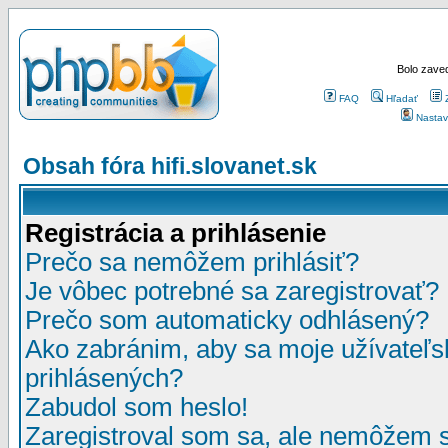
Bolo zaved
FAQ
Hľadať
Nastav
Obsah fóra hifi.slovanet.sk
Registrácia a prihlásenie
Prečo sa nemôžem prihlásiť?
Je vôbec potrebné sa zaregistrovať?
Prečo som automaticky odhlásený?
Ako zabránim, aby sa moje užívateľ
prihlásených?
Zabudol som heslo!
Zaregistroval som sa, ale nemôžem sa