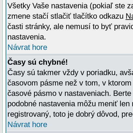
Všetky Vaše nastavenia (pokiaľ ste z
zmene stačí stlačiť tlačítko odkazu
N
časti stránky, ale nemusí to byť prav
nastavenia.
Návrat hore
Časy sú chybné!
Časy sú takmer vždy v poriadku, avša
časovom pásme než v tom, v ktorom s
časové pásmo v nastaveniach. Bert
podobné nastavenia môžu meniť len re
registrovaný, toto je dobrý dôvod, pre
Návrat hore