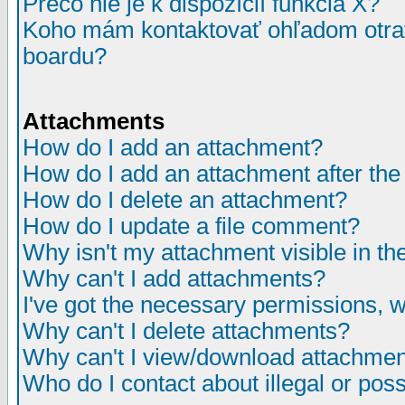
Prečo nie je k dispozícií funkcia X?
Koho mám kontaktovať ohľadom otrav
boardu?
Attachments
How do I add an attachment?
How do I add an attachment after the i
How do I delete an attachment?
How do I update a file comment?
Why isn't my attachment visible in th
Why can't I add attachments?
I've got the necessary permissions, 
Why can't I delete attachments?
Why can't I view/download attachme
Who do I contact about illegal or poss