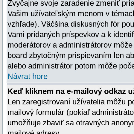
Zvyčajne svoje zaradenie zmeniť pr
Vašim užívateľským menom v témach 
vzhľade). Väčšina diskusných fór pou
Vami pridaných príspevkov a k identif
moderátorov a administrátorov môže 
board zbytočným prispievaním len aby
alebo administrátor potom môže počet
Návrat hore
Keď kliknem na e-mailový odkaz už
Len zaregistrovaní užívatelia môžu p
mailový formulár (pokiaľ administráto
umožňuje zbaviť sa otravných anonym
mailové adresy.