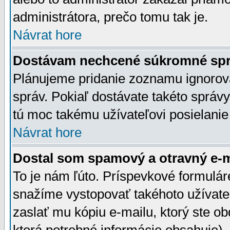
administrátora, prečo tomu tak je.
Návrat hore
Dostávam nechcené súkromné spr
Plánujeme pridanie zoznamu ignorov
správ. Pokiaľ dostávate takéto správy
tú moc takému užívateľovi posielanie
Návrat hore
Dostal som spamový a otravný e-ma
To je nám ľúto. Príspevkové formulá
snažíme vystopovať takéhoto užívateľ
zaslať mu kópiu e-mailu, ktorý ste obdr