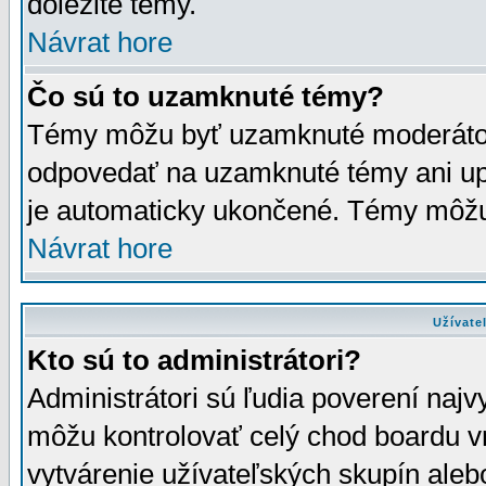
dôležité témy.
Návrat hore
Čo sú to uzamknuté témy?
Témy môžu byť uzamknuté moderáto
odpovedať na uzamknuté témy ani up
je automaticky ukončené. Témy môžu
Návrat hore
Užívate
Kto sú to administrátori?
Administrátori sú ľudia poverení najv
môžu kontrolovať celý chod boardu v
vytvárenie užívateľských skupín aleb