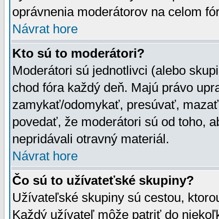
oprávnenia moderátorov na celom fór
Návrat hore
Kto sú to moderátori?
Moderátori sú jednotlivci (alebo skupi
chod fóra každý deň. Majú právo upr
zamykať/odomykať, presúvať, mazať a
povedať, že moderátori sú od toho, a
nepridávali otravný materiál.
Návrat hore
Čo sú to užívateťské skupiny?
Užívateľské skupiny sú cestou, ktoro
Každý užívateľ môže patriť do nieko