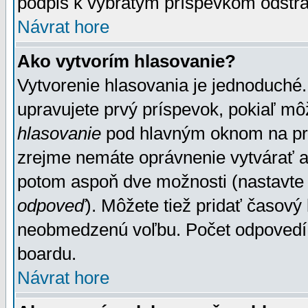
podpis k vybratým príspevkom odstrá
Návrat hore
Ako vytvorím hlasovanie?
Vytvorenie hlasovania je jednoduché.
upravujete prvý príspevok, pokiaľ môž
hlasovanie
pod hlavným oknom na prid
zrejme nemáte oprávnenie vytvárať an
potom aspoň dve možnosti (nastavte 
odpoveď
). Môžete tiež pridať časový
neobmedzenú voľbu. Počet odpovedí, 
boardu.
Návrat hore