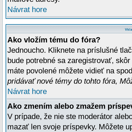
Návrat hore
Vkl
Ako vložím tému do fóra?
Jednoucho. Kliknete na príslušné tla
bude potrebné sa zaregistrovať, skôr 
máte povolené môžete vidieť na spodn
pridávať nové témy do tohto fóra, Môž
Návrat hore
Ako zmením alebo zmažem príspe
V prípade, že nie ste moderátor aleb
mazať len svoje príspevky. Môžete u