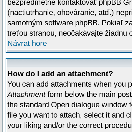
bezpredmetné kontaktovať phpBB Grou
(nactiutrhanie, ohováranie, atď.) ne
samotným software phpBB. Pokiaľ zaš
treťou stranou, neočakávajte žiadnu
Návrat hore
How do I add an attachment?
You can add attachments when you p
Attachment
form below the main post
the standard Open dialogue window fo
file you want to attach, select it and
your liking and/or the correct proced