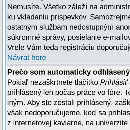
Nemusíte. Všetko záleží na administrá
ku vkladaniu príspevkov. Samozrejme
ostatným službám nedostupným anon
súkromné správy, posielanie e-mailov
Vrele Vám teda registráciu doporučuj
Návrat hore
Prečo som automaticky odhlásen
Pokiaľ nezaškrtnete tlačítko
Prihlásiť
prihlásený len počas práce vo fóre. 
iným. Aby ste zostali prihlásený, zaškr
však nedoporučujeme, keď sa prihlasuj
z internetovej kaviarne, na univerzite 