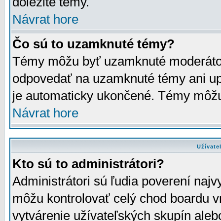
dôležité témy.
Návrat hore
Čo sú to uzamknuté témy?
Témy môžu byť uzamknuté moderáto
odpovedať na uzamknuté témy ani up
je automaticky ukončené. Témy môžu
Návrat hore
Užívate
Kto sú to administrátori?
Administrátori sú ľudia poverení najv
môžu kontrolovať celý chod boardu v
vytvárenie užívateľských skupín aleb