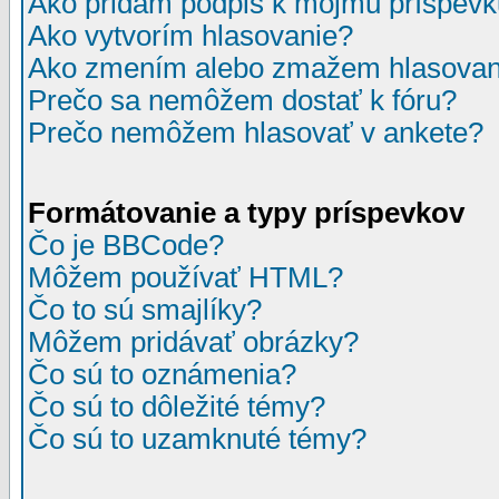
Ako pridám podpis k môjmu príspev
Ako vytvorím hlasovanie?
Ako zmením alebo zmažem hlasovan
Prečo sa nemôžem dostať k fóru?
Prečo nemôžem hlasovať v ankete?
Formátovanie a typy príspevkov
Čo je BBCode?
Môžem používať HTML?
Čo to sú smajlíky?
Môžem pridávať obrázky?
Čo sú to oznámenia?
Čo sú to dôležité témy?
Čo sú to uzamknuté témy?