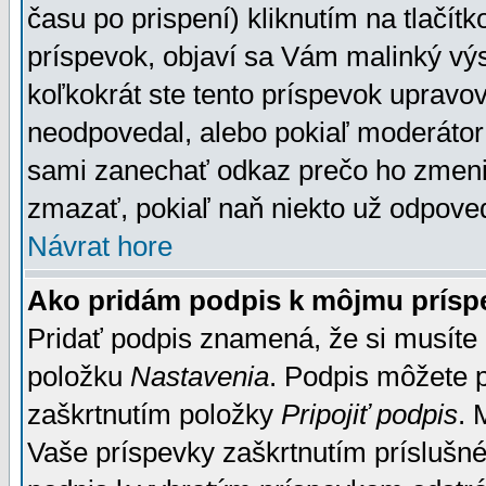
času po prispení) kliknutím na tlačít
príspevok, objaví sa Vám malinký výs
koľkokrát ste tento príspevok upravova
neodpovedal, alebo pokiaľ moderátor č
sami zanechať odkaz prečo ho zmenil
zmazať, pokiaľ naň niekto už odpoved
Návrat hore
Ako pridám podpis k môjmu prísp
Pridať podpis znamená, že si musíte n
položku
Nastavenia
. Podpis môžete 
zaškrtnutím položky
Pripojiť podpis
. 
Vaše príspevky zaškrtnutím príslušné