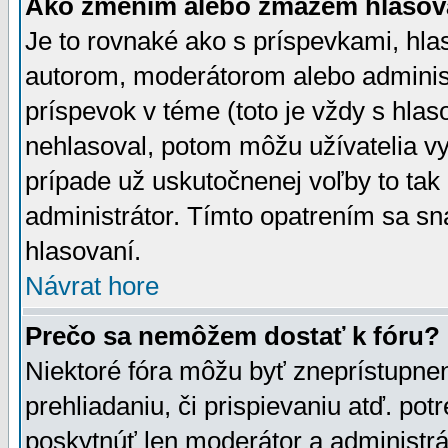
Ako zmením alebo zmažem hlasov
Je to rovnaké ako s príspevkami, h
autorom, moderátorom alebo administ
príspevok v téme (toto je vždy s hlas
nehlasoval, potom môžu užívatelia v
prípade už uskutočnenej voľby to tak
administrátor. Tímto opatrením sa sn
hlasovaní.
Návrat hore
Prečo sa nemôžem dostať k fóru?
Niektoré fóra môžu byť zneprístupnen
prehliadaniu, či prispievaniu atď. pot
poskytnúť len moderátor a administrát