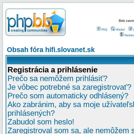
Bolo zaved
FAQ
Hľadať
Nastav
Obsah fóra hifi.slovanet.sk
Registrácia a prihlásenie
Prečo sa nemôžem prihlásiť?
Je vôbec potrebné sa zaregistrovať?
Prečo som automaticky odhlásený?
Ako zabránim, aby sa moje užívateľ
prihlásených?
Zabudol som heslo!
Zaregistroval som sa, ale nemôžem sa