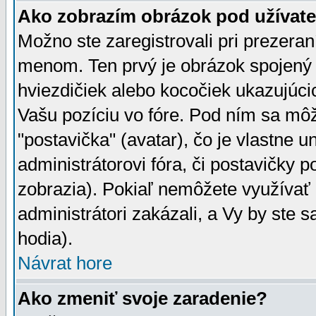
Ako zobrazím obrázok pod užíva
Možno ste zaregistrovali pri prezera
menom. Ten prvý je obrázok spojený 
hviezdičiek alebo kocočiek ukazujúcic
Vašu pozíciu vo fóre. Pod ním sa m
"postavička" (avatar), čo je vlastne 
administrátorovi fóra, či postavičky p
zobrazia). Pokiaľ nemôžete využívať 
administrátori zakázali, a Vy by ste 
hodia).
Návrat hore
Ako zmeniť svoje zaradenie?