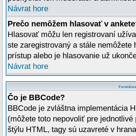
Návrat hore
Prečo nemôžem hlasovať v ankete
Hlasovať môžu len registrovaní užívat
ste zaregistrovaný a stále nemôžet
prístup alebo je hlasovanie už ukonč
Návrat hore
Formátov
Čo je BBCode?
BBCode je zvláštna implementácia HT
(môžete toto nepovoliť pre jednotli
štýlu HTML, tagy sú uzavreté v hrana