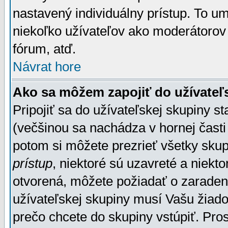
nastavený individuálny prístup. To u
niekoľko užívateľov ako moderátorov 
fórum, atď.
Návrat hore
Ako sa môžem zapojiť do užívateľ
Pripojiť sa do užívateľskej skupiny s
(večšinou sa nachádza v hornej časti 
potom si môžete prezrieť všetky sku
prístup
, niektoré sú uzavreté a niekt
otvorená, môžete požiadať o zaradeni
užívateľskej skupiny musí Vašu žiado
prečo chcete do skupiny vstúpiť. Pro