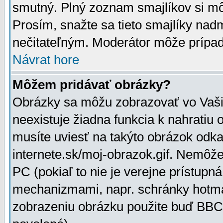
smutný. Plný zoznam smajlíkov si mô
Prosím, snažte sa tieto smajlíky nad
nečitateľným. Moderátor môže prípa
Návrat hore
Môžem pridávať obrázky?
Obrázky sa môžu zobrazovať vo Vaši
neexistuje žiadna funkcia k nahratiu
musíte uviesť na takýto obrázok odka
internete.sk/moj-obrazok.gif. Nemôž
PC (pokiaľ to nie je verejne prístupn
mechanizmami, napr. schránky hotmai
zobrazeniu obrázku použite buď BBCo