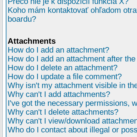
Prečo nie je k dispozícií funkcia X?
Koho mám kontaktovať ohľadom otrav
boardu?
Attachments
How do I add an attachment?
How do I add an attachment after the i
How do I delete an attachment?
How do I update a file comment?
Why isn't my attachment visible in th
Why can't I add attachments?
I've got the necessary permissions, 
Why can't I delete attachments?
Why can't I view/download attachme
Who do I contact about illegal or poss