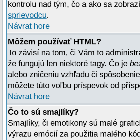
kontrolu nad tým, čo a ako sa zobrazí
sprievodcu
.
Návrat hore
Môžem používať HTML?
To závisí na tom, či Vám to administrá
že fungujú len niektoré tagy. Čo je
be
alebo zničeniu vzhľadu či spôsobeni
môžete túto voľbu príspevok od přís
Návrat hore
Čo to sú smajlíky?
Smajlíky, či emotikony sú malé grafic
výrazu emócií za použitia malého kód