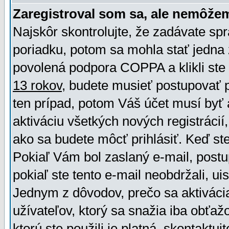
Zaregistroval som sa, ale nemôžem
Najskôr skontrolujte, že zadávate sp
poriadku, potom sa mohla stať jedna 
povolená podpora COPPA a klikli ste 
13 rokov
, budete musieť postupovať po
ten prípad, potom Váš účet musí byť 
aktiváciu všetkých nových registráci
ako sa budete môcť prihlásiť. Keď ste 
Pokiaľ Vám bol zaslaný e-mail, postu
pokiaľ ste tento e-mail neobdržali, ui
Jednym z dôvodov, prečo sa aktiváci
užívateľov, ktorý sa snažia iba obťažo
ktorú ste použili je platná, skontaktuj