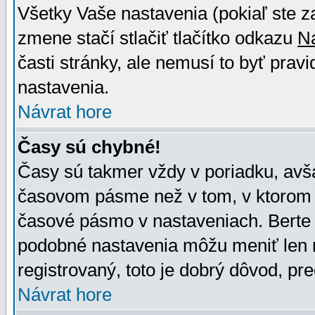
Všetky Vaše nastavenia (pokiaľ ste z
zmene stačí stlačiť tlačítko odkazu
N
časti stránky, ale nemusí to byť prav
nastavenia.
Návrat hore
Časy sú chybné!
Časy sú takmer vždy v poriadku, avša
časovom pásme než v tom, v ktorom s
časové pásmo v nastaveniach. Bert
podobné nastavenia môžu meniť len re
registrovaný, toto je dobrý dôvod, pre
Návrat hore