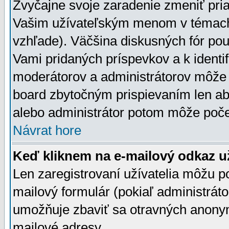
Zvyčajne svoje zaradenie zmeniť pr
Vašim užívateľským menom v témach 
vzhľade). Väčšina diskusných fór pou
Vami pridaných príspevkov a k identif
moderátorov a administrátorov môže 
board zbytočným prispievaním len aby
alebo administrátor potom môže počet
Návrat hore
Keď kliknem na e-mailový odkaz už
Len zaregistrovaní užívatelia môžu p
mailový formulár (pokiaľ administráto
umožňuje zbaviť sa otravných anonym
mailové adresy.