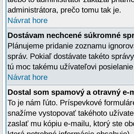
administrátora, prečo tomu tak je.
Návrat hore
Dostávam nechcené súkromné spr
Plánujeme pridanie zoznamu ignorov
správ. Pokiaľ dostávate takéto správy
tú moc takému užívateľovi posielanie
Návrat hore
Dostal som spamový a otravný e-ma
To je nám ľúto. Príspevkové formulá
snažíme vystopovať takéhoto užívateľ
zaslať mu kópiu e-mailu, ktorý ste obdr