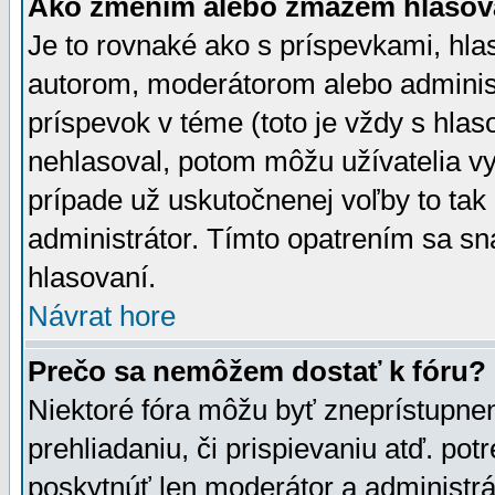
Ako zmením alebo zmažem hlasov
Je to rovnaké ako s príspevkami, h
autorom, moderátorom alebo administ
príspevok v téme (toto je vždy s hlas
nehlasoval, potom môžu užívatelia v
prípade už uskutočnenej voľby to tak
administrátor. Tímto opatrením sa sn
hlasovaní.
Návrat hore
Prečo sa nemôžem dostať k fóru?
Niektoré fóra môžu byť zneprístupnen
prehliadaniu, či prispievaniu atď. pot
poskytnúť len moderátor a administrát