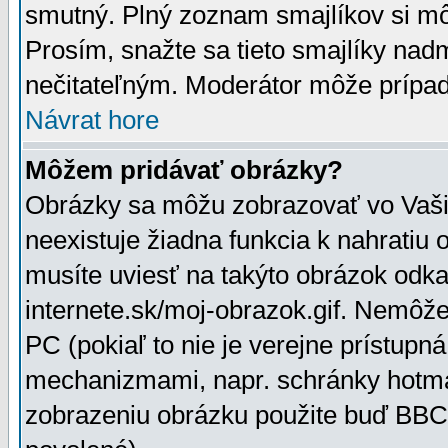
smutný. Plný zoznam smajlíkov si mô
Prosím, snažte sa tieto smajlíky nad
nečitateľným. Moderátor môže prípa
Návrat hore
Môžem pridávať obrázky?
Obrázky sa môžu zobrazovať vo Vaši
neexistuje žiadna funkcia k nahratiu
musíte uviesť na takýto obrázok odka
internete.sk/moj-obrazok.gif. Nemôž
PC (pokiaľ to nie je verejne prístupn
mechanizmami, napr. schránky hotmai
zobrazeniu obrázku použite buď BBCo