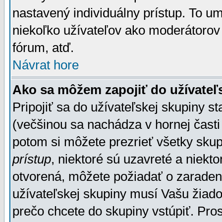
nastavený individuálny prístup. To u
niekoľko užívateľov ako moderátorov 
fórum, atď.
Návrat hore
Ako sa môžem zapojiť do užívateľ
Pripojiť sa do užívateľskej skupiny s
(večšinou sa nachádza v hornej časti 
potom si môžete prezrieť všetky sku
prístup
, niektoré sú uzavreté a niekt
otvorená, môžete požiadať o zaradeni
užívateľskej skupiny musí Vašu žiado
prečo chcete do skupiny vstúpiť. Pro