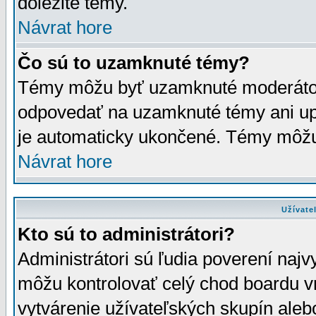
dôležité témy.
Návrat hore
Čo sú to uzamknuté témy?
Témy môžu byť uzamknuté moderáto
odpovedať na uzamknuté témy ani up
je automaticky ukončené. Témy môžu
Návrat hore
Užívate
Kto sú to administrátori?
Administrátori sú ľudia poverení najv
môžu kontrolovať celý chod boardu v
vytvárenie užívateľských skupín aleb