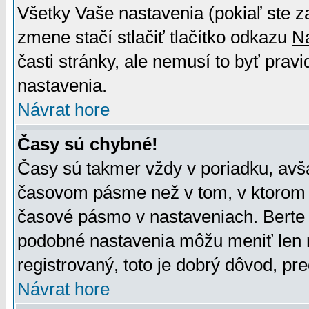
Všetky Vaše nastavenia (pokiaľ ste z
zmene stačí stlačiť tlačítko odkazu
N
časti stránky, ale nemusí to byť prav
nastavenia.
Návrat hore
Časy sú chybné!
Časy sú takmer vždy v poriadku, avša
časovom pásme než v tom, v ktorom s
časové pásmo v nastaveniach. Bert
podobné nastavenia môžu meniť len re
registrovaný, toto je dobrý dôvod, pre
Návrat hore