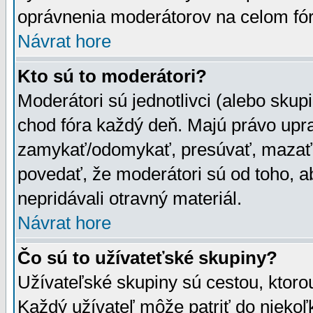
oprávnenia moderátorov na celom fór
Návrat hore
Kto sú to moderátori?
Moderátori sú jednotlivci (alebo skupi
chod fóra každý deň. Majú právo upr
zamykať/odomykať, presúvať, mazať a
povedať, že moderátori sú od toho, a
nepridávali otravný materiál.
Návrat hore
Čo sú to užívateťské skupiny?
Užívateľské skupiny sú cestou, ktoro
Každý užívateľ môže patriť do nieko