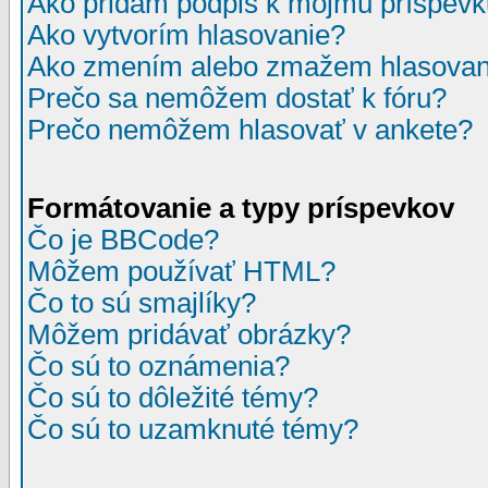
Ako pridám podpis k môjmu príspev
Ako vytvorím hlasovanie?
Ako zmením alebo zmažem hlasovan
Prečo sa nemôžem dostať k fóru?
Prečo nemôžem hlasovať v ankete?
Formátovanie a typy príspevkov
Čo je BBCode?
Môžem používať HTML?
Čo to sú smajlíky?
Môžem pridávať obrázky?
Čo sú to oznámenia?
Čo sú to dôležité témy?
Čo sú to uzamknuté témy?