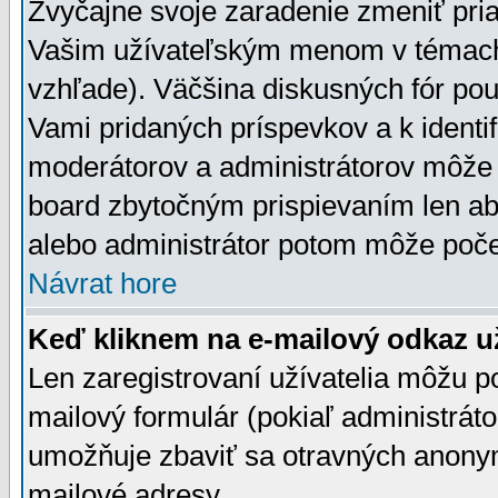
Zvyčajne svoje zaradenie zmeniť pr
Vašim užívateľským menom v témach 
vzhľade). Väčšina diskusných fór pou
Vami pridaných príspevkov a k identif
moderátorov a administrátorov môže 
board zbytočným prispievaním len aby
alebo administrátor potom môže počet
Návrat hore
Keď kliknem na e-mailový odkaz už
Len zaregistrovaní užívatelia môžu p
mailový formulár (pokiaľ administráto
umožňuje zbaviť sa otravných anonym
mailové adresy.