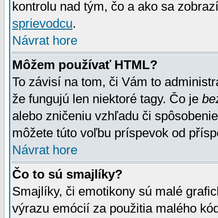
kontrolu nad tým, čo a ako sa zobrazí
sprievodcu
.
Návrat hore
Môžem používať HTML?
To závisí na tom, či Vám to administrá
že fungujú len niektoré tagy. Čo je
be
alebo zničeniu vzhľadu či spôsobeni
môžete túto voľbu príspevok od přís
Návrat hore
Čo to sú smajlíky?
Smajlíky, či emotikony sú malé grafic
výrazu emócií za použitia malého kód