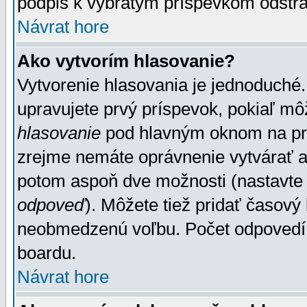
podpis k vybratým príspevkom odstrá
Návrat hore
Ako vytvorím hlasovanie?
Vytvorenie hlasovania je jednoduché.
upravujete prvý príspevok, pokiaľ môž
hlasovanie
pod hlavným oknom na prid
zrejme nemáte oprávnenie vytvárať an
potom aspoň dve možnosti (nastavte 
odpoveď
). Môžete tiež pridať časový
neobmedzenú voľbu. Počet odpovedí, 
boardu.
Návrat hore