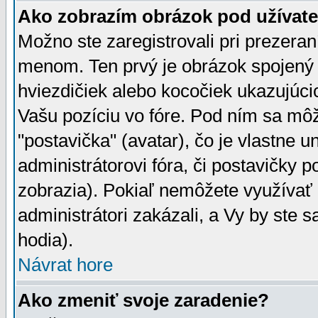
Ako zobrazím obrázok pod užíva
Možno ste zaregistrovali pri prezera
menom. Ten prvý je obrázok spojený 
hviezdičiek alebo kocočiek ukazujúcic
Vašu pozíciu vo fóre. Pod ním sa m
"postavička" (avatar), čo je vlastne 
administrátorovi fóra, či postavičky p
zobrazia). Pokiaľ nemôžete využívať 
administrátori zakázali, a Vy by ste 
hodia).
Návrat hore
Ako zmeniť svoje zaradenie?