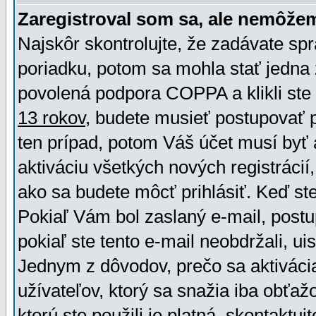
Zaregistroval som sa, ale nemôžem
Najskôr skontrolujte, že zadávate sp
poriadku, potom sa mohla stať jedna 
povolená podpora COPPA a klikli ste 
13 rokov
, budete musieť postupovať po
ten prípad, potom Váš účet musí byť 
aktiváciu všetkých nových registráci
ako sa budete môcť prihlásiť. Keď ste 
Pokiaľ Vám bol zaslaný e-mail, postu
pokiaľ ste tento e-mail neobdržali, ui
Jednym z dôvodov, prečo sa aktiváci
užívateľov, ktorý sa snažia iba obťažo
ktorú ste použili je platná, skontaktuj