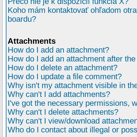
Prečo nie je k dispozícií funkcia X?
Koho mám kontaktovať ohľadom otrav
boardu?
Attachments
How do I add an attachment?
How do I add an attachment after the i
How do I delete an attachment?
How do I update a file comment?
Why isn't my attachment visible in th
Why can't I add attachments?
I've got the necessary permissions, 
Why can't I delete attachments?
Why can't I view/download attachme
Who do I contact about illegal or poss