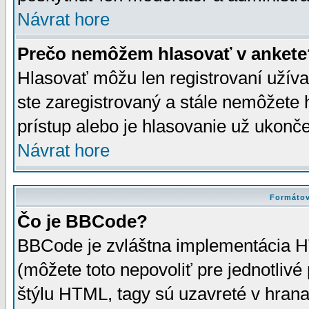
Návrat hore
Prečo nemôžem hlasovať v ankete
Hlasovať môžu len registrovaní užívat
ste zaregistrovaný a stále nemôžet
prístup alebo je hlasovanie už ukonč
Návrat hore
Formátov
Čo je BBCode?
BBCode je zvláštna implementácia HT
(môžete toto nepovoliť pre jednotli
štýlu HTML, tagy sú uzavreté v hrana