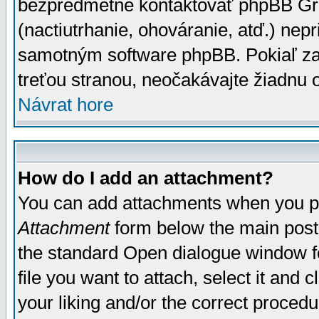
bezpredmetné kontaktovať phpBB Grou
(nactiutrhanie, ohováranie, atď.) ne
samotným software phpBB. Pokiaľ zaš
treťou stranou, neočakávajte žiadnu
Návrat hore
How do I add an attachment?
You can add attachments when you p
Attachment
form below the main post
the standard Open dialogue window fo
file you want to attach, select it and
your liking and/or the correct proced