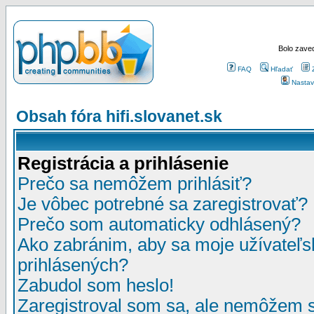
Bolo zaved
FAQ
Hľadať
Nastav
Obsah fóra hifi.slovanet.sk
Registrácia a prihlásenie
Prečo sa nemôžem prihlásiť?
Je vôbec potrebné sa zaregistrovať?
Prečo som automaticky odhlásený?
Ako zabránim, aby sa moje užívateľ
prihlásených?
Zabudol som heslo!
Zaregistroval som sa, ale nemôžem sa