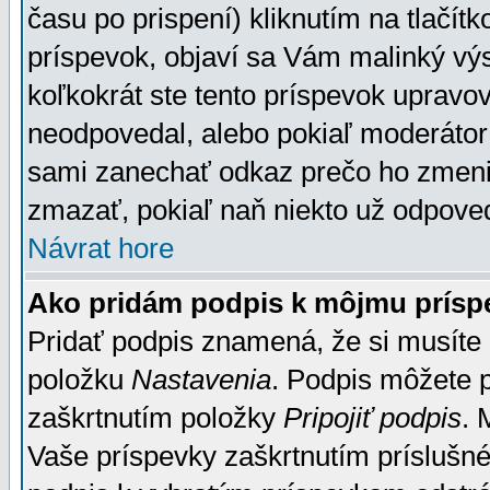
času po prispení) kliknutím na tlačít
príspevok, objaví sa Vám malinký výs
koľkokrát ste tento príspevok upravova
neodpovedal, alebo pokiaľ moderátor č
sami zanechať odkaz prečo ho zmenil
zmazať, pokiaľ naň niekto už odpoved
Návrat hore
Ako pridám podpis k môjmu prísp
Pridať podpis znamená, že si musíte n
položku
Nastavenia
. Podpis môžete 
zaškrtnutím položky
Pripojiť podpis
. 
Vaše príspevky zaškrtnutím príslušné