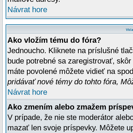
Návrat hore
Vkl
Ako vložím tému do fóra?
Jednoucho. Kliknete na príslušné tla
bude potrebné sa zaregistrovať, skôr 
máte povolené môžete vidieť na spodn
pridávať nové témy do tohto fóra, Môž
Návrat hore
Ako zmením alebo zmažem príspe
V prípade, že nie ste moderátor aleb
mazať len svoje príspevky. Môžete u