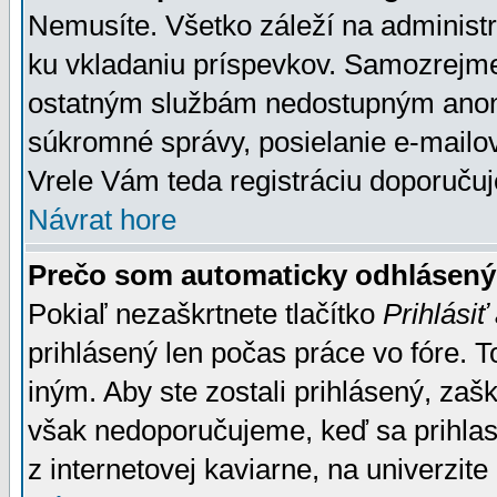
Nemusíte. Všetko záleží na administrá
ku vkladaniu príspevkov. Samozrejme
ostatným službám nedostupným anon
súkromné správy, posielanie e-mailov
Vrele Vám teda registráciu doporučuj
Návrat hore
Prečo som automaticky odhlásen
Pokiaľ nezaškrtnete tlačítko
Prihlásiť
prihlásený len počas práce vo fóre. 
iným. Aby ste zostali prihlásený, zaškr
však nedoporučujeme, keď sa prihlasuj
z internetovej kaviarne, na univerzite 