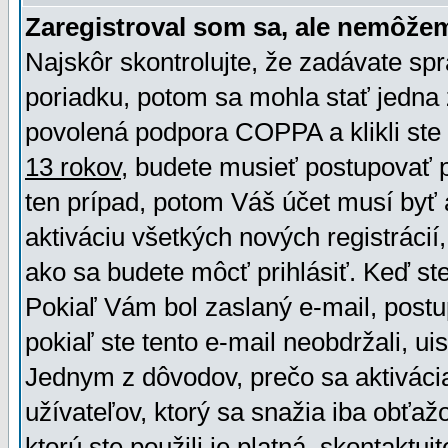
Zaregistroval som sa, ale nemôžem
Najskôr skontrolujte, že zadávate sp
poriadku, potom sa mohla stať jedna 
povolená podpora COPPA a klikli ste 
13 rokov
, budete musieť postupovať po
ten prípad, potom Váš účet musí byť 
aktiváciu všetkých nových registráci
ako sa budete môcť prihlásiť. Keď ste 
Pokiaľ Vám bol zaslaný e-mail, postu
pokiaľ ste tento e-mail neobdržali, ui
Jednym z dôvodov, prečo sa aktiváci
užívateľov, ktorý sa snažia iba obťažo
ktorú ste použili je platná, skontaktuj