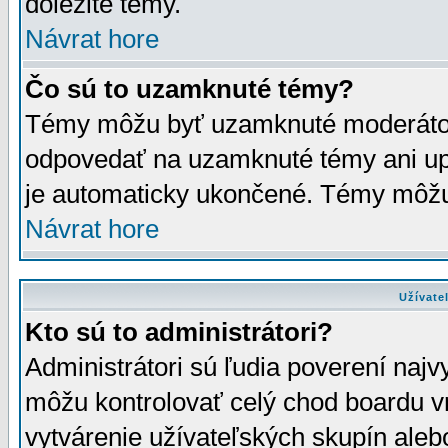
dôležité témy.
Návrat hore
Čo sú to uzamknuté témy?
Témy môžu byť uzamknuté moderáto
odpovedať na uzamknuté témy ani up
je automaticky ukončené. Témy môžu
Návrat hore
Užívate
Kto sú to administrátori?
Administrátori sú ľudia poverení najv
môžu kontrolovať celý chod boardu v
vytvárenie užívateľských skupín aleb