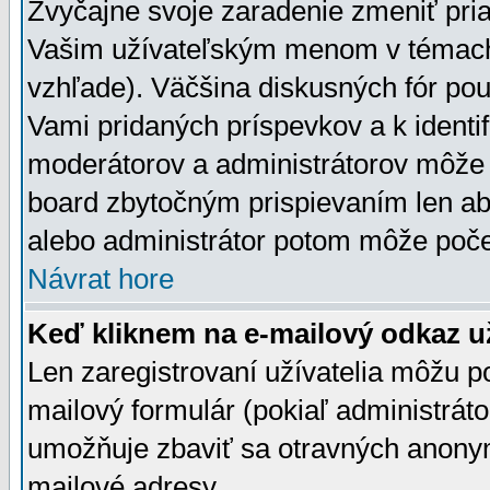
Zvyčajne svoje zaradenie zmeniť pr
Vašim užívateľským menom v témach 
vzhľade). Väčšina diskusných fór pou
Vami pridaných príspevkov a k identif
moderátorov a administrátorov môže 
board zbytočným prispievaním len aby
alebo administrátor potom môže počet
Návrat hore
Keď kliknem na e-mailový odkaz už
Len zaregistrovaní užívatelia môžu p
mailový formulár (pokiaľ administráto
umožňuje zbaviť sa otravných anonym
mailové adresy.