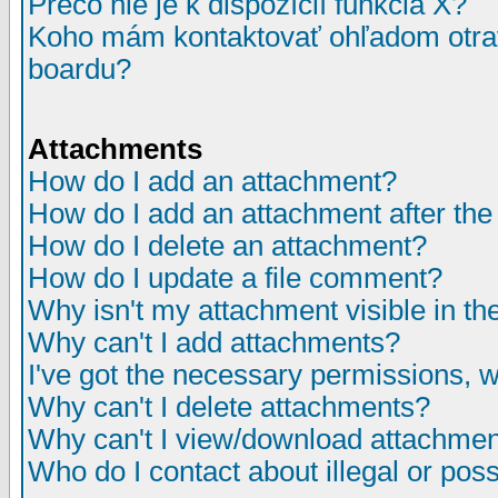
Prečo nie je k dispozícií funkcia X?
Koho mám kontaktovať ohľadom otrav
boardu?
Attachments
How do I add an attachment?
How do I add an attachment after the i
How do I delete an attachment?
How do I update a file comment?
Why isn't my attachment visible in th
Why can't I add attachments?
I've got the necessary permissions, 
Why can't I delete attachments?
Why can't I view/download attachme
Who do I contact about illegal or poss