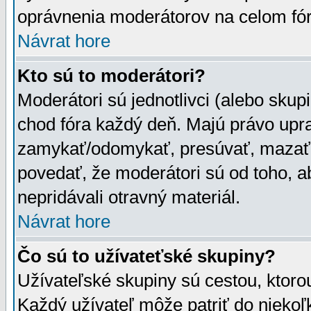
oprávnenia moderátorov na celom fór
Návrat hore
Kto sú to moderátori?
Moderátori sú jednotlivci (alebo skupi
chod fóra každý deň. Majú právo upr
zamykať/odomykať, presúvať, mazať a
povedať, že moderátori sú od toho, a
nepridávali otravný materiál.
Návrat hore
Čo sú to užívateťské skupiny?
Užívateľské skupiny sú cestou, ktoro
Každý užívateľ môže patriť do nieko