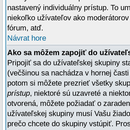
nastavený individuálny prístup. To u
niekoľko užívateľov ako moderátorov 
fórum, atď.
Návrat hore
Ako sa môžem zapojiť do užívateľ
Pripojiť sa do užívateľskej skupiny s
(večšinou sa nachádza v hornej časti 
potom si môžete prezrieť všetky sku
prístup
, niektoré sú uzavreté a niekt
otvorená, môžete požiadať o zaradeni
užívateľskej skupiny musí Vašu žiado
prečo chcete do skupiny vstúpiť. Pro