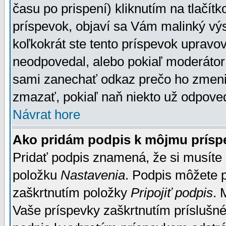
času po prispení) kliknutím na tlačít
príspevok, objaví sa Vám malinký výs
koľkokrát ste tento príspevok upravova
neodpovedal, alebo pokiaľ moderátor č
sami zanechať odkaz prečo ho zmenil
zmazať, pokiaľ naň niekto už odpoved
Návrat hore
Ako pridám podpis k môjmu prísp
Pridať podpis znamená, že si musíte n
položku
Nastavenia
. Podpis môžete 
zaškrtnutím položky
Pripojiť podpis
. 
Vaše príspevky zaškrtnutím príslušné