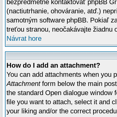
bezpredmetné kontaktovať phpBB Grou
(nactiutrhanie, ohováranie, atď.) ne
samotným software phpBB. Pokiaľ zaš
treťou stranou, neočakávajte žiadnu
Návrat hore
How do I add an attachment?
You can add attachments when you p
Attachment
form below the main post
the standard Open dialogue window fo
file you want to attach, select it and
your liking and/or the correct proced