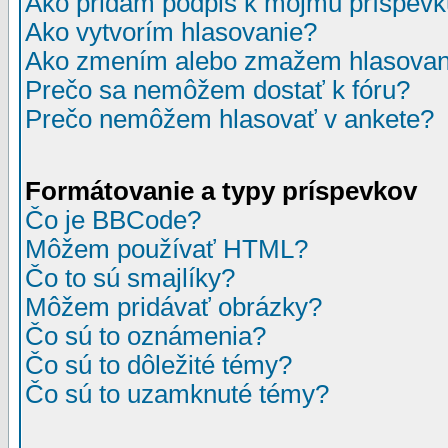
Ako pridám podpis k môjmu príspev
Ako vytvorím hlasovanie?
Ako zmením alebo zmažem hlasovan
Prečo sa nemôžem dostať k fóru?
Prečo nemôžem hlasovať v ankete?
Formátovanie a typy príspevkov
Čo je BBCode?
Môžem používať HTML?
Čo to sú smajlíky?
Môžem pridávať obrázky?
Čo sú to oznámenia?
Čo sú to dôležité témy?
Čo sú to uzamknuté témy?