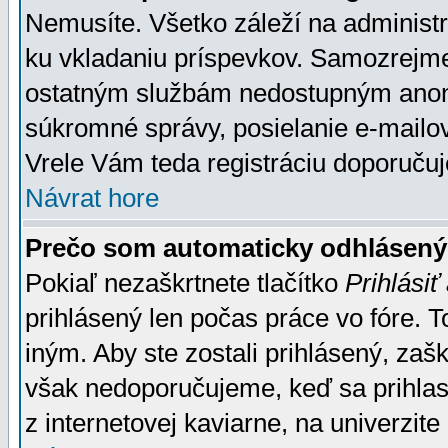
Nemusíte. Všetko záleží na administrá
ku vkladaniu príspevkov. Samozrejme
ostatným službám nedostupným anon
súkromné správy, posielanie e-mailov
Vrele Vám teda registráciu doporučuj
Návrat hore
Prečo som automaticky odhlásen
Pokiaľ nezaškrtnete tlačítko
Prihlásiť
prihlásený len počas práce vo fóre. 
iným. Aby ste zostali prihlásený, zaškr
však nedoporučujeme, keď sa prihlasuj
z internetovej kaviarne, na univerzite 