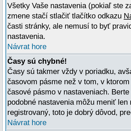
Všetky Vaše nastavenia (pokiaľ ste z
zmene stačí stlačiť tlačítko odkazu
N
časti stránky, ale nemusí to byť prav
nastavenia.
Návrat hore
Časy sú chybné!
Časy sú takmer vždy v poriadku, avša
časovom pásme než v tom, v ktorom s
časové pásmo v nastaveniach. Bert
podobné nastavenia môžu meniť len re
registrovaný, toto je dobrý dôvod, pre
Návrat hore