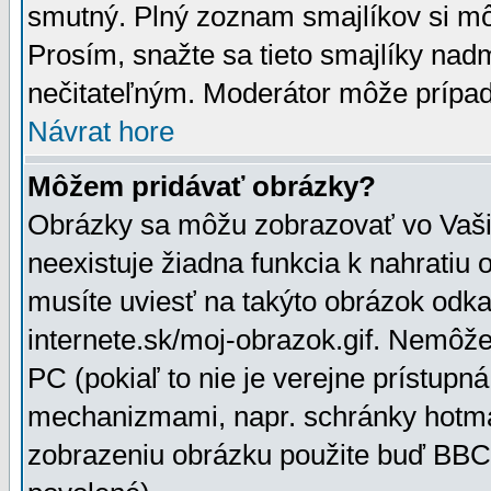
smutný. Plný zoznam smajlíkov si mô
Prosím, snažte sa tieto smajlíky nad
nečitateľným. Moderátor môže prípa
Návrat hore
Môžem pridávať obrázky?
Obrázky sa môžu zobrazovať vo Vaši
neexistuje žiadna funkcia k nahratiu
musíte uviesť na takýto obrázok odka
internete.sk/moj-obrazok.gif. Nemôž
PC (pokiaľ to nie je verejne prístupn
mechanizmami, napr. schránky hotmai
zobrazeniu obrázku použite buď BBCo