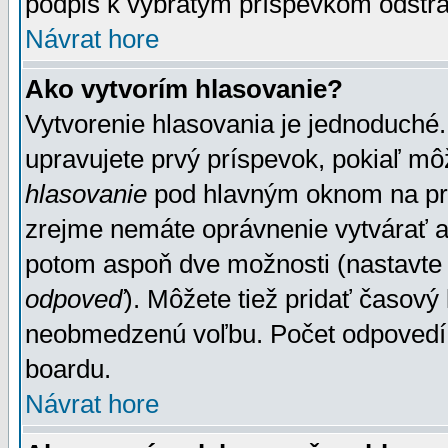
podpis k vybratým príspevkom odstrá
Návrat hore
Ako vytvorím hlasovanie?
Vytvorenie hlasovania je jednoduché.
upravujete prvý príspevok, pokiaľ môž
hlasovanie
pod hlavným oknom na prid
zrejme nemáte oprávnenie vytvárať an
potom aspoň dve možnosti (nastavte 
odpoveď
). Môžete tiež pridať časový
neobmedzenú voľbu. Počet odpovedí, 
boardu.
Návrat hore