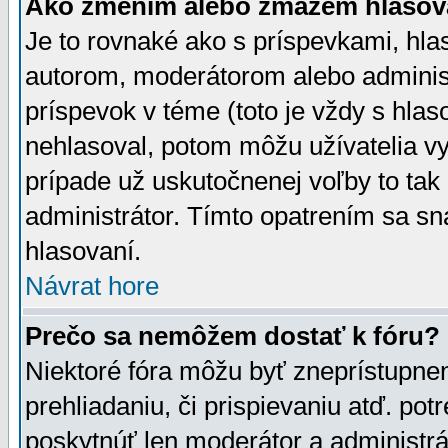
Ako zmením alebo zmažem hlasov
Je to rovnaké ako s príspevkami, h
autorom, moderátorom alebo administ
príspevok v téme (toto je vždy s hlas
nehlasoval, potom môžu užívatelia v
prípade už uskutočnenej voľby to tak
administrátor. Tímto opatrením sa sn
hlasovaní.
Návrat hore
Prečo sa nemôžem dostať k fóru?
Niektoré fóra môžu byť zneprístupnen
prehliadaniu, či prispievaniu atď. pot
poskytnúť len moderátor a administrát