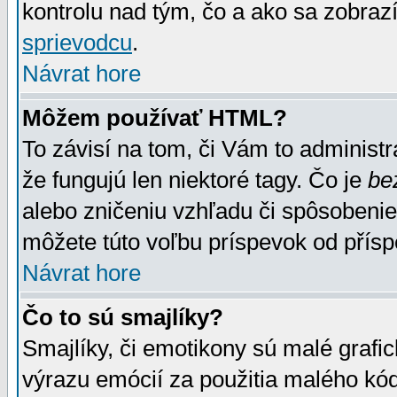
kontrolu nad tým, čo a ako sa zobrazí
sprievodcu
.
Návrat hore
Môžem používať HTML?
To závisí na tom, či Vám to administrá
že fungujú len niektoré tagy. Čo je
be
alebo zničeniu vzhľadu či spôsobeni
môžete túto voľbu príspevok od přís
Návrat hore
Čo to sú smajlíky?
Smajlíky, či emotikony sú malé grafic
výrazu emócií za použitia malého kód