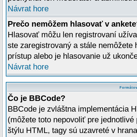
Návrat hore
Prečo nemôžem hlasovať v ankete
Hlasovať môžu len registrovaní užívat
ste zaregistrovaný a stále nemôžet
prístup alebo je hlasovanie už ukonč
Návrat hore
Formátov
Čo je BBCode?
BBCode je zvláštna implementácia HT
(môžete toto nepovoliť pre jednotli
štýlu HTML, tagy sú uzavreté v hrana