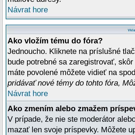
Návrat hore
Vkl
Ako vložím tému do fóra?
Jednoucho. Kliknete na príslušné tla
bude potrebné sa zaregistrovať, skôr 
máte povolené môžete vidieť na spodn
pridávať nové témy do tohto fóra, Môž
Návrat hore
Ako zmením alebo zmažem príspe
V prípade, že nie ste moderátor aleb
mazať len svoje príspevky. Môžete u