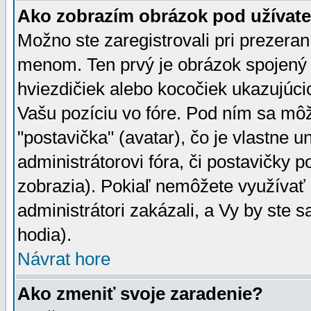
Ako zobrazím obrázok pod užíva
Možno ste zaregistrovali pri prezera
menom. Ten prvý je obrázok spojený 
hviezdičiek alebo kocočiek ukazujúcic
Vašu pozíciu vo fóre. Pod ním sa m
"postavička" (avatar), čo je vlastne 
administrátorovi fóra, či postavičky p
zobrazia). Pokiaľ nemôžete využívať 
administrátori zakázali, a Vy by ste 
hodia).
Návrat hore
Ako zmeniť svoje zaradenie?