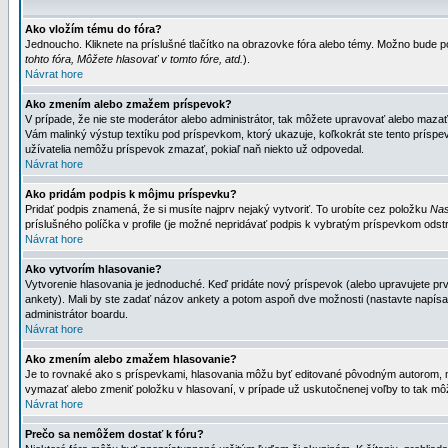
Ako vložím tému do fóra?
Jednoucho. Kliknete na príslušné tlačítko na obrazovke fóra alebo témy. Možno bude po
tohto fóra, Môžete hlasovať v tomto fóre, atd.
).
Návrat hore
Ako zmením alebo zmažem príspevok?
V prípade, že nie ste moderátor alebo administrátor, tak môžete upravovať alebo mazať
Vám malinký výstup textíku pod príspevkom, ktorý ukazuje, koľkokrát ste tento príspevo
užívatelia nemôžu príspevok zmazať, pokiaľ naň niekto už odpovedal.
Návrat hore
Ako pridám podpis k môjmu príspevku?
Pridať podpis znamená, že si musíte najprv nejaký vytvoriť. To urobíte cez položku
Nas
príslušného políčka v profile (je možné nepridávať podpis k vybratým príspevkom odstr
Návrat hore
Ako vytvorím hlasovanie?
Vytvorenie hlasovania je jednoduché. Keď pridáte nový príspevok (alebo upravujete prvý
ankety). Mali by ste zadať názov ankety a potom aspoň dve možnosti (nastavte napísa
administrátor boardu.
Návrat hore
Ako zmením alebo zmažem hlasovanie?
Je to rovnaké ako s príspevkami, hlasovania môžu byť editované pôvodným autorom, mod
vymazať alebo zmeniť položku v hlasovaní, v prípade už uskutočnenej voľby to tak môž
Návrat hore
Prečo sa nemôžem dostať k fóru?