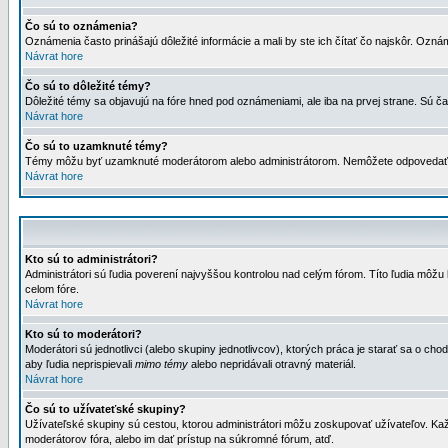
Čo sú to oznámenia?
Oznámenia často prinášajú dôležité informácie a mali by ste ich čítať čo najskôr. Ozná
Návrat hore
Čo sú to dôležité témy?
Dôležité témy sa objavujú na fóre hned pod oznámeniami, ale iba na prvej strane. Sú čas
Návrat hore
Čo sú to uzamknuté témy?
Témy môžu byť uzamknuté moderátorom alebo administrátorom. Nemôžete odpovedať n
Návrat hore
Kto sú to administrátori?
Administrátori sú ľudia poverení najvyššou kontrolou nad celým fórom. Títo ľudia môž
celom fóre.
Návrat hore
Kto sú to moderátori?
Moderátori sú jednotlivci (alebo skupiny jednotlivcov), ktorých práca je starať sa o
aby ľudia neprispievali
mimo témy
alebo nepridávali otravný materiál.
Návrat hore
Čo sú to užívateťské skupiny?
Užívateľské skupiny sú cestou, ktorou administrátori môžu zoskupovať užívateľov. Kaž
moderátorov fóra, alebo im dať prístup na súkromné fórum, atď.