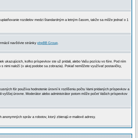
 na uplatňovanie rozdielov medzi štandardným a letným časom, takže sa môže jednať o 1
formácií navštívte stránky
phpBB Group
.
 ukazujúcich, koľko príspevkov ste už pridali, alebo Vašu pozíciu vo fóre. Pod ním
o s nimi naloží (v akej podobe sa zobrazia). Pokiaľ nemôžete využívať postavičky,
usných fór používa hodnotenie úrovní k rozlíšeniu počtu Vami pridaných príspevkov a
ahli vyššej úrovne. Moderátor alebo administrátor potom môže počet Vašich príspevkov
ch anonymných správ a robotov, ktorý zbierajú e-mailové adresy.