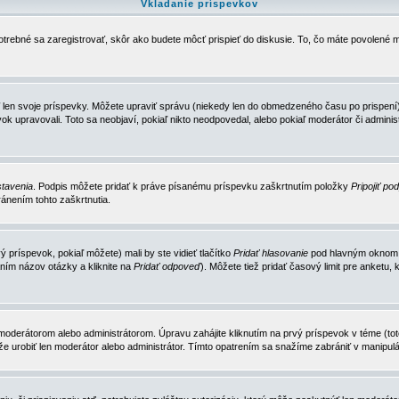
Vkladanie príspevkov
trebné sa zaregistrovať, skôr ako budete môcť prispieť do diskusie. To, čo máte povolené m
 len svoje príspevky. Môžete upraviť správu (niekedy len do obmedzeného času po prispení) 
k upravovali. Toto sa neobjaví, pokiaľ nikto neodpovedal, alebo pokiaľ moderátor či adminis
tavenia
. Podpis môžete pridať k práve písanému príspevku zaškrtnutím položky
Pripojiť po
ánením tohto zaškrtnutia.
 príspevok, pokiaľ môžete) mali by ste vidieť tlačítko
Pridať hlasovanie
pod hlavným oknom n
ním názov otázky a kliknite na
Pridať odpoveď
). Môžete tiež pridať časový limit pre anket
erátorom alebo administrátorom. Úpravu zahájite kliknutím na prvý príspevok v téme (toto 
e urobiť len moderátor alebo administrátor. Tímto opatrením sa snažíme zabrániť v manipulá