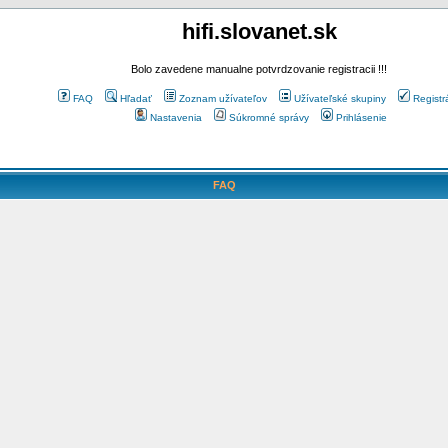
hifi.slovanet.sk
Bolo zavedene manualne potvrdzovanie registracii !!!
FAQ
Hľadať
Zoznam užívateľov
Užívateľské skupiny
Registr
Nastavenia
Súkromné správy
Prihlásenie
FAQ