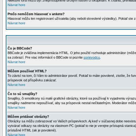
Niektoré fóra môžu byť zneprístupnené určitým ľuďom či skupinám. K čítaniu, prehliadani
Návrat hore
Prečo nemôžem hlasovať v ankete?
Hlasovať môžu len registrovaní užívatelia (aby neboli skreslené výsledky). Pokiaľ st
Návrat hore
Čo je BBCode?
BBCode je zvláštna implementácia HTML. O jeho použití rozhoduje administrátor (môžet
sa zobrazí. Pre viac informácií o BBCode si pozrite
sprievodcu
.
Návrat hore
Môžem používať HTML?
To závisí na tom, či Vám to administrátor povolí. Pokiaľ to máte povolené, zistíte, že fun
príspevok od příspěvku zakázať.
Návrat hore
Čo to sú smajlíky?
Smajlíky, či emotikony sú malé grafické obrázky, ktoré sa používají k vyjadreniu výra
smajlíky nadmerne nepoužívať, aby sa príspevok nestal nečitateľným. Moderátor môž
Návrat hore
Môžem pridávať obrázky?
Obrázky sa môžu zobrazovať vo Vašich príspevkoch. Aj keď v súčasnej dobe neexistuje
vytvárať odkazy na obrázky na vlastnom PC (pokiaľ to nie je verejne prístupná stani
príslušné HTML (ak je povolené).
Návrat hore