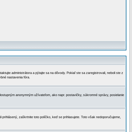
tujte administrátora a pýtajte sa na dôvody. Pokiaľ ste sa zaregistrovali, neboli ste z
ybné nastavenia fóra.
 nedostupným anonymným užívateľom, ako napr. postavičky, súkromné správy, posielanie
i prihlásený, zaškrtnite toto políčko, keď se prihlasujete. Toto však nedoporučujeme,