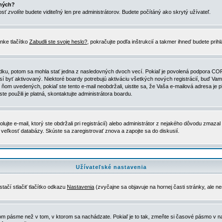
ených?
nosť
zvolíte
budete viditeľný len pre administrátorov. Budete počítáný ako skrytý užívateľ.
nke tlačítko
Zabudli ste svoje heslo?
, pokračujte podľa inštrukcií a takmer ihneď budete prih
dku, potom sa mohla stať jedna z nasledovných dvoch vecí. Pokiaľ je povolená podpora COPPA 
sí byť aktivovaný. Niektoré boardy potrebujú aktiváciu všetkých nových registrácií, buď Vami
 v ňom uvedených, pokiaľ ste tento e-mail neobdržali, uistite sa, že Vaša e-mailová adresa j
ste použili je platná, skontaktujte administrátora boardu.
te e-mail, ktorý ste obdržali pri registrácií) alebo administrátor z nejakého dôvodu zmazal 
la veľkosť databázy. Skúste sa zaregistrovať znova a zapojte sa do diskusií.
Užívateľské nastavenia
tačí stlačiť tlačítko odkazu
Nastavenia
(zvyčajne sa objavuje na hornej časti stránky, ale n
vom pásme než v tom, v ktorom sa nachádzate. Pokiaľ je to tak, zmeňte si časové pásmo v