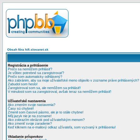
Obsah fóra hifi.slovanet.sk
Registrácia a prihlásenie
Prečo sa nemôžem prihlásiť?
Je vôbec potrebné sa zaregistrovať?
Prečo som automaticky odhlásený?
Ako zabránim, aby sa moje užívateľské meno objavilo v zozname práve prihlásených?
Zabudol som heslo!
Zaregistroval som sa, ale nemôžem sa prihlásiť!
V minulosti som sa zaregistroval, avšak teraz sa nemôžem prihlásiť!
Užívateľské nastavenia
Ako zmením svoje nastavenia?
Časy sú chybné!
Zmenil som časové pásmo, ale je to stále chybne!
Môj jazyk nie je na zozname!
Ako zobrazím obrázok pod užívateľským menom?
Ako zmeniť svoje zaradenie?
Keď kliknem na e-mailový odkaz užívateľa, som vyzvaný k prihláseniu!
Vkladanie príspevkov