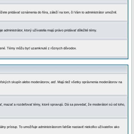
žete pridávať oznámenia do fóra, záleží na tom, či Vám to administrátor umožnil.
 administrátor, ktorý užívatelia majú právo pridávať dôležité témy.
čené. Témy môžu byť uzamknuté z rôznych dôvodov.
teľských skupín alebo moderátorov, atď. Majú tiež všetky oprávnenia moderátorov na
ť, mazať a rozdeľovať témy, ktoré spravujú. Dá sa povedať, že moderátori sú od toho,
lny prístup. To umožňuje administrátorom ľahšie nastaviť niekoľko užívateľov ako