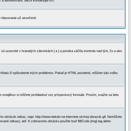
a administrátor, takže kontaktujte ich.
je hlasovanie už ukončené.
 sú uzavreté v hranatých zátvorkách [ a ] a ponúka väčšiu kontrolu nad tým, čo a ako
vzhľadu či spôsobenie iných problémov. Pokiaľ je HTML povolené, môžete túto voľbu
m smajlíkov si môžete prohliadnuť cez príspevkový formulár. Prosím, snažte sa tieto
to obrázok odkaz, napr. http://www.niekde-na-internete.sk/moj-obrazok.gif. Nemôžete
slované odkazy, atď. K zobrazeniu obrázku použite buď BBCode [img] tag alebo