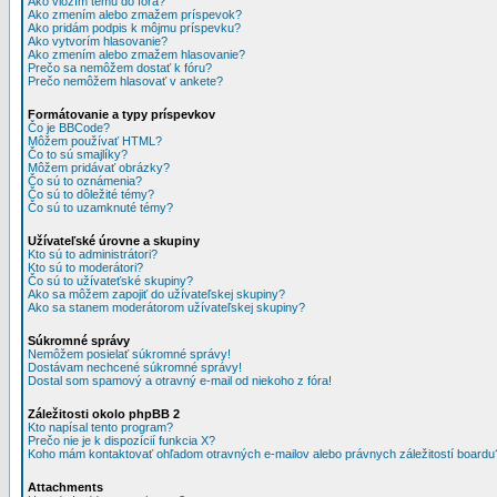
Ako vložím tému do fóra?
Ako zmením alebo zmažem príspevok?
Ako pridám podpis k môjmu príspevku?
Ako vytvorím hlasovanie?
Ako zmením alebo zmažem hlasovanie?
Prečo sa nemôžem dostať k fóru?
Prečo nemôžem hlasovať v ankete?
Formátovanie a typy príspevkov
Čo je BBCode?
Môžem používať HTML?
Čo to sú smajlíky?
Môžem pridávať obrázky?
Čo sú to oznámenia?
Čo sú to dôležité témy?
Čo sú to uzamknuté témy?
Užívateľské úrovne a skupiny
Kto sú to administrátori?
Kto sú to moderátori?
Čo sú to užívateťské skupiny?
Ako sa môžem zapojiť do užívateľskej skupiny?
Ako sa stanem moderátorom užívateľskej skupiny?
Súkromné správy
Nemôžem posielať súkromné správy!
Dostávam nechcené súkromné správy!
Dostal som spamový a otravný e-mail od niekoho z fóra!
Záležitosti okolo phpBB 2
Kto napísal tento program?
Prečo nie je k dispozícií funkcia X?
Koho mám kontaktovať ohľadom otravných e-mailov alebo právnych záležitostí boardu
Attachments