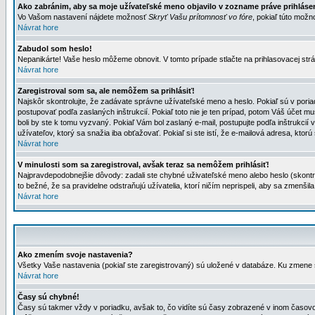
Ako zabránim, aby sa moje užívateľské meno objavilo v zozname práve prihlás
Vo Vašom nastavení nájdete možnosť
Skryť Vašu prítomnosť vo fóre
, pokiaľ túto mož
Návrat hore
Zabudol som heslo!
Nepanikárte! Vaše heslo môžeme obnovit. V tomto prípade stlačte na prihlasovacej strá
Návrat hore
Zaregistroval som sa, ale nemôžem sa prihlásiť!
Najskôr skontrolujte, že zadávate správne užívateľské meno a heslo. Pokiaľ sú v poria
postupovať podľa zaslaných inštrukcií. Pokiaľ toto nie je ten prípad, potom Váš účet mu
boli by ste k tomu vyzvaný. Pokiaľ Vám bol zaslaný e-mail, postupujte podľa inštrukcií
užívateľov, ktorý sa snažia iba obťažovať. Pokiaľ si ste istí, že e-mailová adresa, ktorú 
Návrat hore
V minulosti som sa zaregistroval, avšak teraz sa nemôžem prihlásiť!
Najpravdepodobnejšie dôvody: zadali ste chybné uživateľské meno alebo heslo (skontroluj
to bežné, že sa pravidelne odstraňujú užívatelia, ktorí ničím neprispeli, aby sa zmenši
Návrat hore
Ako zmením svoje nastavenia?
Všetky Vaše nastavenia (pokiaľ ste zaregistrovaný) sú uložené v databáze. Ku zmene s
Návrat hore
Časy sú chybné!
Časy sú takmer vždy v poriadku, avšak to, čo vidíte sú časy zobrazené v inom časo