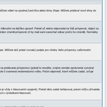
ôžete vidieť na spodnej časti fóra alebo témy (Napr.
Môžete pridávať nové témy do
kliknutím na tlačítko
upraviť
. Pokiaľ už niekto odpovedal na Váš príspevok, objaví sa
trátor zmenili príspevok (tí by mali sami zanechať odkaz prečo ho zmenili). Normálny
dpis
. Môžete tiež pridať rovnaký podpis pre všetky Vaše príspevky zaškrtnutím
a pridávanie príspevkov (pokiaľ to nevidíte, zrejme nemáte oprávnenie vytvárať
u, kde 0 znamená neobmedzenú voľbu. Počet odpovedí, ktoré môžete zadať, určuje
je vždy s hlasovaním spojené). Pokiaľ nikto zatiaľ nehlasoval, potom môžu užívatelia
cii s výsledkami hlasovaní.