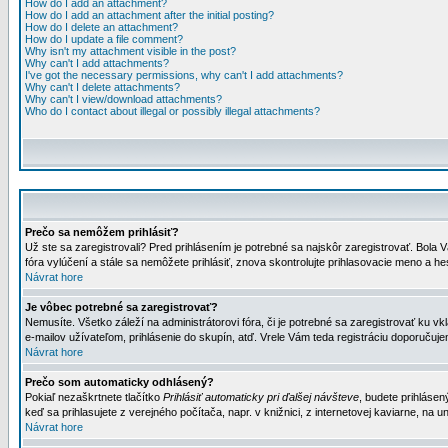
How do I add an attachment?
How do I add an attachment after the initial posting?
How do I delete an attachment?
How do I update a file comment?
Why isn't my attachment visible in the post?
Why can't I add attachments?
I've got the necessary permissions, why can't I add attachments?
Why can't I delete attachments?
Why can't I view/download attachments?
Who do I contact about illegal or possibly illegal attachments?
Prečo sa nemôžem prihlásiť?
Už ste sa zaregistrovali? Pred prihlásením je potrebné sa najskôr zaregistrovať. Bola V
fóra vylúčení a stále sa nemôžete prihlásiť, znova skontrolujte prihlasovacie meno a h
Návrat hore
Je vôbec potrebné sa zaregistrovať?
Nemusíte. Všetko záleží na administrátorovi fóra, či je potrebné sa zaregistrovať k
e-mailov užívateľom, prihlásenie do skupín, atď. Vrele Vám teda registráciu doporučujem
Návrat hore
Prečo som automaticky odhlásený?
Pokiaľ nezaškrtnete tlačítko
Prihlásiť automaticky pri ďalšej návšteve
, budete prihlásen
keď sa prihlasujete z verejného počítača, napr. v knižnici, z internetovej kaviarne, na un
Návrat hore