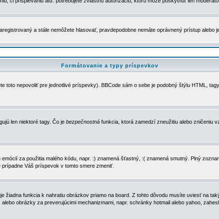
u, či prispievaniu atď. potrebujete zvláštnu autorizáciu, ktorú môže poskytnúť len moderátor 
e zaregistrovaný a stále nemôžete hlasovať, pravdepodobne nemáte oprávnený prístup alebo 
Formátovanie a typy príspevkov
e toto nepovoliť pre jednotlivé príspevky). BBCode sám o sebe je podobný štýlu HTML, tagy
gujú len niektoré tagy. Čo je
bezpečnostná
funkcia, ktorá zamedzí zneužitiu alebo zničeniu 
zu emócií za použitia malého kódu, napr. :) znamená šťastný, :( znamená smutný. Plný zozna
e prípadne Váš príspevok v tomto smere zmeniť.
 žiadna funkcia k nahratiu obrázkov priamo na board. Z tohto dôvodu musíte uviesť na taký
ca) alebo obrázky za preverujúcimi mechanizmami, napr. schránky hotmail alebo yahoo, zahe