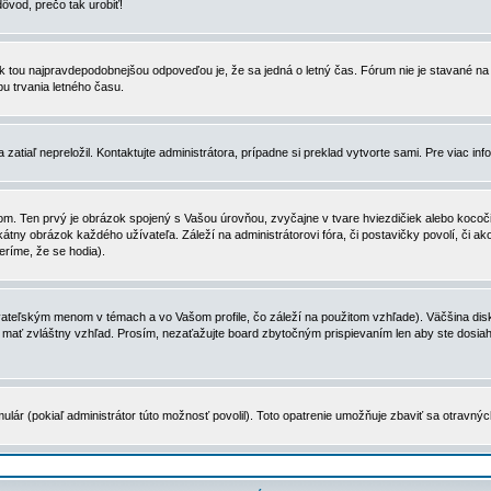
dôvod, prečo tak urobiť!
, tak tou najpravdepodobnejšou odpoveďou je, že sa jedná o letný čas. Fórum nie je stavané
u trvania letného času.
zatiaľ nepreložil. Kontaktujte administrátora, prípadne si preklad vytvorte sami. Pre viac in
. Ten prvý je obrázok spojený s Vašou úrovňou, zvyčajne v tvare hviezdičiek alebo kocočiek
tny obrázok každého užívateľa. Záleží na administrátorovi fóra, či postavičky povolí, či ak
eríme, že se hodia).
ateľským menom v témach a vo Vašom profile, čo záleží na použitom vzhľade). Väčšina disk
ôže mať zvláštny vzhľad. Prosím, nezaťažujte board zbytočným prispievaním len aby ste dosi
ulár (pokiaľ administrátor túto možnosť povolil). Toto opatrenie umožňuje zbaviť sa otravný