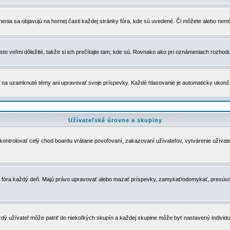
menia sa objavujú na hornej časti každej stránky fóra, kde sú uvedené. Či môžete alebo nemô
to veľmi dôležité, takže si ich prečítajte tam, kde sú. Rovnako ako pri oznámeniach rozhoduje
a uzamknuté témy ani upravovať svoje príspevky. Každé hlasovanie je automaticky ukon
Užívateľské úrovne a skupiny
u kontrolovať celý chod boardu vrátane povoľovaní, zakazovaní užívateľov, vytvárenie užíva
 chod fóra každý deň. Majú právo upravovať alebo mazať príspevky, zamykať/odomykať, presúva
dý užívateľ môže patriť do niekoľkých skupín a každej skupine môže byť nastavený individuá