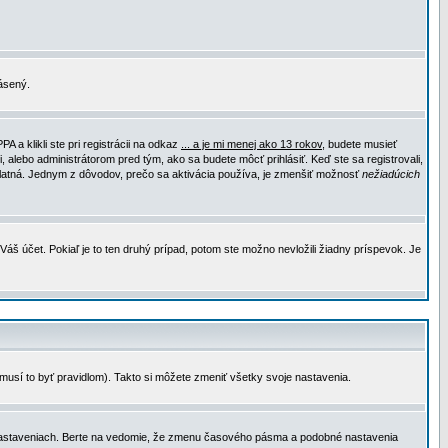
lásený.
a klikli ste pri registrácii na odkaz
... a je mi menej ako 13 rokov
, budete musieť
, alebo administrátorom pred tým, ako sa budete môcť prihlásiť. Keď ste sa registrovali,
e platná. Jednym z dôvodov, prečo sa aktivácia používa, je zmenšiť možnosť
nežiadúcich
Váš účet. Pokiaľ je to ten druhý prípad, potom ste možno nevložili žiadny príspevok. Je
emusí to byť pravidlom). Takto si môžete zmeniť všetky svoje nastavenia.
 nastaveniach. Berte na vedomie, že zmenu časového pásma a podobné nastavenia