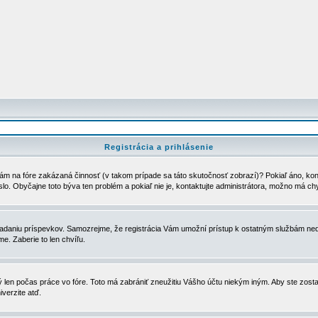
Registrácia a prihlásenie
ám na fóre zakázaná činnosť (v takom prípade sa táto skutočnosť zobrazí)? Pokiaľ áno, kontak
eslo. Obyčajne toto býva ten problém a pokiaľ nie je, kontaktujte administrátora, možno má ch
u vkladaniu príspevkov. Samozrejme, že registrácia Vám umožní prístup k ostatným službám
e. Zaberie to len chvíľu.
ý len počas práce vo fóre. Toto má zabrániť zneužitiu Vášho účtu niekým iným. Aby ste zostal
iverzite atď.