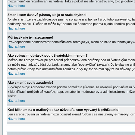
môžu meniť len registrovaní uživatelia. Takže pokiaľ nie ste registrovaný, toto je dobrý 
Návrat hore
Zmenil som časové pásmo, ale je to stále chybne!
Ak ste si istí, že ste zadali časové pásmo správne a aj tak sa líši od toho správneho
hodinový rozdiel. Riešením môže byť posunutie časového pásma o jednu hodinu po dob
Návrat hore
Môj jazyk nie je na zozname!
Pravdepodobne administrátor nenainštaloval tento jazyk, alebo ho nikto do tohoto jazyka 
Návrat hore
Ako zobrazím obrázok pod užívateľským menom?
Možno ste zaregistrovali pri prezeraní príspevkov dva obrázky pod užívateľským menom
sa môže nachádzať väčší obrázok, známy ako "postavička" (avatar), čo je vlastne uniká
potom práve vtedy toto administrátori zakázali, a Vy by ste sa mali spýtať na dôvody (v
Návrat hore
Ako zmeniť svoje zaradenie?
Zvyčajne svoje zaradenie zmeniť priamo nemôžete (úrovne sa objavujú pod Vašim užív
k identifikácií určitých užívateľov, napr. označenie moderátorov a administrátorov m
znížiť.
Návrat hore
Keď kliknem na e-mailový odkaz užívateľa, som vyzvaný k prihláseniu!
Len zaregistrovaní užívatelia môžu posielať e-mail ľuďom cez nastavený e-mailový form
Návrat hore