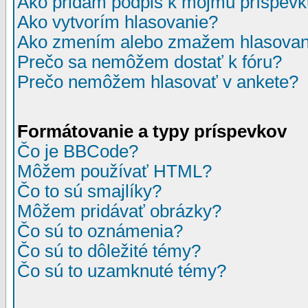
Ako pridám podpis k môjmu príspev
Ako vytvorím hlasovanie?
Ako zmením alebo zmažem hlasovan
Prečo sa nemôžem dostať k fóru?
Prečo nemôžem hlasovať v ankete?
Formátovanie a typy príspevkov
Čo je BBCode?
Môžem používať HTML?
Čo to sú smajlíky?
Môžem pridávať obrázky?
Čo sú to oznámenia?
Čo sú to dôležité témy?
Čo sú to uzamknuté témy?