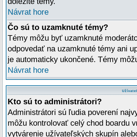
dôležité témy.
Návrat hore
Čo sú to uzamknuté témy?
Témy môžu byť uzamknuté moderáto
odpovedať na uzamknuté témy ani up
je automaticky ukončené. Témy môžu
Návrat hore
Užívate
Kto sú to administrátori?
Administrátori sú ľudia poverení najv
môžu kontrolovať celý chod boardu v
vytvárenie užívateľských skupín aleb