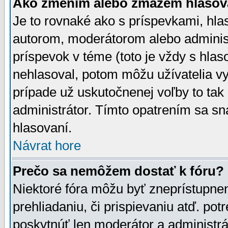
Ako zmením alebo zmažem hlasov
Je to rovnaké ako s príspevkami, h
autorom, moderátorom alebo administ
príspevok v téme (toto je vždy s hlas
nehlasoval, potom môžu užívatelia v
prípade už uskutočnenej voľby to tak
administrátor. Tímto opatrením sa sn
hlasovaní.
Návrat hore
Prečo sa nemôžem dostať k fóru?
Niektoré fóra môžu byť zneprístupnen
prehliadaniu, či prispievaniu atď. pot
poskytnúť len moderátor a administrát