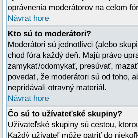
oprávnenia moderátorov na celom fór
Návrat hore
Kto sú to moderátori?
Moderátori sú jednotlivci (alebo skupi
chod fóra každý deň. Majú právo upr
zamykať/odomykať, presúvať, mazať a
povedať, že moderátori sú od toho, a
nepridávali otravný materiál.
Návrat hore
Čo sú to užívateťské skupiny?
Užívateľské skupiny sú cestou, ktoro
Každý užívateľ môže patriť do nieko