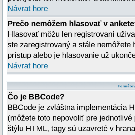
Návrat hore
Prečo nemôžem hlasovať v ankete
Hlasovať môžu len registrovaní užívat
ste zaregistrovaný a stále nemôžet
prístup alebo je hlasovanie už ukonč
Návrat hore
Formátov
Čo je BBCode?
BBCode je zvláštna implementácia HT
(môžete toto nepovoliť pre jednotli
štýlu HTML, tagy sú uzavreté v hrana