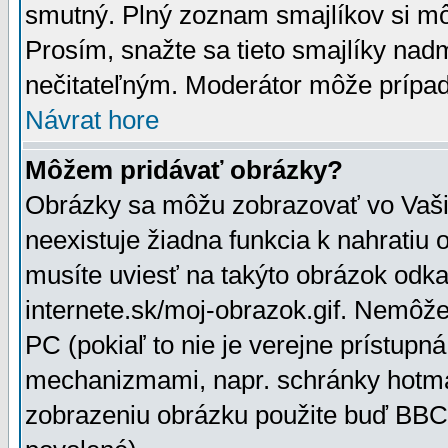
smutný. Plný zoznam smajlíkov si mô
Prosím, snažte sa tieto smajlíky nad
nečitateľným. Moderátor môže prípa
Návrat hore
Môžem pridávať obrázky?
Obrázky sa môžu zobrazovať vo Vaši
neexistuje žiadna funkcia k nahratiu
musíte uviesť na takýto obrázok odka
internete.sk/moj-obrazok.gif. Nemôž
PC (pokiaľ to nie je verejne prístupn
mechanizmami, napr. schránky hotmai
zobrazeniu obrázku použite buď BBCo