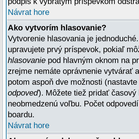
podpis k vybratým príspevkom odstrá
Návrat hore
Ako vytvorím hlasovanie?
Vytvorenie hlasovania je jednoduché.
upravujete prvý príspevok, pokiaľ môž
hlasovanie
pod hlavným oknom na prid
zrejme nemáte oprávnenie vytvárať an
potom aspoň dve možnosti (nastavte 
odpoveď
). Môžete tiež pridať časový
neobmedzenú voľbu. Počet odpovedí, 
boardu.
Návrat hore