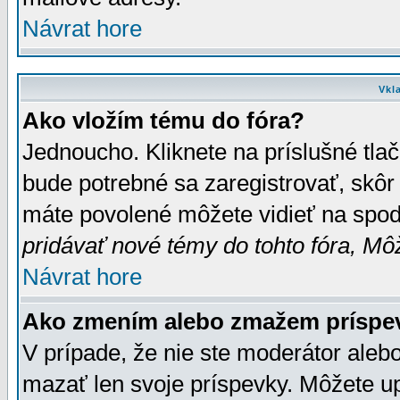
Návrat hore
Vkl
Ako vložím tému do fóra?
Jednoucho. Kliknete na príslušné tla
bude potrebné sa zaregistrovať, skôr 
máte povolené môžete vidieť na spodn
pridávať nové témy do tohto fóra, Môž
Návrat hore
Ako zmením alebo zmažem príspe
V prípade, že nie ste moderátor aleb
mazať len svoje príspevky. Môžete u