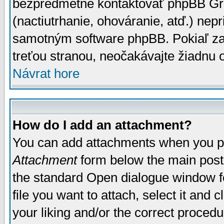
bezpredmetné kontaktovať phpBB Grou
(nactiutrhanie, ohováranie, atď.) ne
samotným software phpBB. Pokiaľ zaš
treťou stranou, neočakávajte žiadnu
Návrat hore
How do I add an attachment?
You can add attachments when you p
Attachment
form below the main post
the standard Open dialogue window fo
file you want to attach, select it and
your liking and/or the correct proced