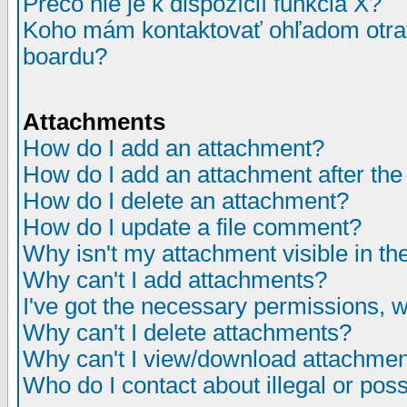
Prečo nie je k dispozícií funkcia X?
Koho mám kontaktovať ohľadom otrav
boardu?
Attachments
How do I add an attachment?
How do I add an attachment after the i
How do I delete an attachment?
How do I update a file comment?
Why isn't my attachment visible in th
Why can't I add attachments?
I've got the necessary permissions, 
Why can't I delete attachments?
Why can't I view/download attachme
Who do I contact about illegal or poss