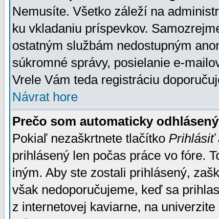
Nemusíte. Všetko záleží na administrá
ku vkladaniu príspevkov. Samozrejme
ostatným službám nedostupným anon
súkromné správy, posielanie e-mailov
Vrele Vám teda registráciu doporučuj
Návrat hore
Prečo som automaticky odhlásen
Pokiaľ nezaškrtnete tlačítko
Prihlásiť
prihlásený len počas práce vo fóre. 
iným. Aby ste zostali prihlásený, zaškr
však nedoporučujeme, keď sa prihlasuj
z internetovej kaviarne, na univerzite 