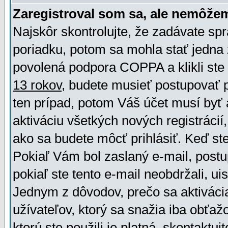
Zaregistroval som sa, ale nemôžem
Najskôr skontrolujte, že zadávate sp
poriadku, potom sa mohla stať jedna 
povolená podpora COPPA a klikli ste 
13 rokov
, budete musieť postupovať po
ten prípad, potom Váš účet musí byť 
aktiváciu všetkých nových registráci
ako sa budete môcť prihlásiť. Keď ste 
Pokiaľ Vám bol zaslaný e-mail, postu
pokiaľ ste tento e-mail neobdržali, ui
Jednym z dôvodov, prečo sa aktiváci
užívateľov, ktorý sa snažia iba obťažo
ktorú ste použili je platná, skontaktuj