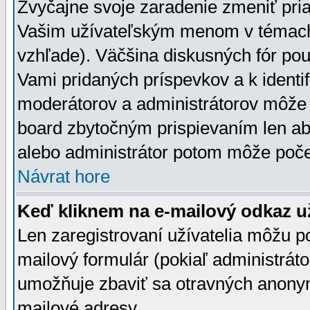
Zvyčajne svoje zaradenie zmeniť pr
Vašim užívateľským menom v témach 
vzhľade). Väčšina diskusných fór pou
Vami pridaných príspevkov a k identif
moderátorov a administrátorov môže 
board zbytočným prispievaním len aby
alebo administrátor potom môže počet
Návrat hore
Keď kliknem na e-mailový odkaz už
Len zaregistrovaní užívatelia môžu p
mailový formulár (pokiaľ administráto
umožňuje zbaviť sa otravných anonym
mailové adresy.