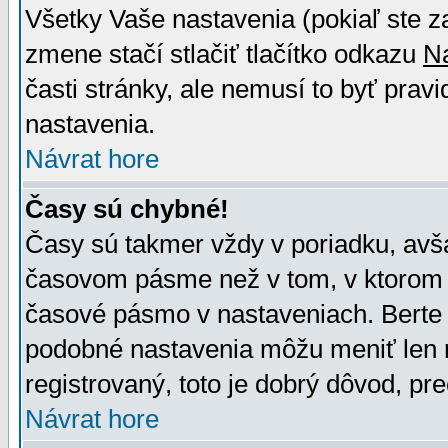
Všetky Vaše nastavenia (pokiaľ ste z
zmene stačí stlačiť tlačítko odkazu
N
časti stránky, ale nemusí to byť prav
nastavenia.
Návrat hore
Časy sú chybné!
Časy sú takmer vždy v poriadku, avša
časovom pásme než v tom, v ktorom s
časové pásmo v nastaveniach. Bert
podobné nastavenia môžu meniť len re
registrovaný, toto je dobrý dôvod, pre
Návrat hore