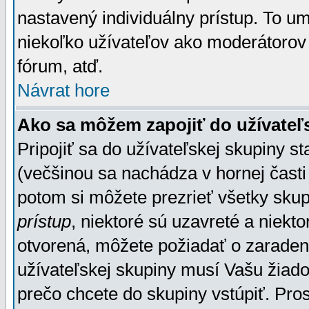
nastavený individuálny prístup. To u
niekoľko užívateľov ako moderátorov 
fórum, atď.
Návrat hore
Ako sa môžem zapojiť do užívateľ
Pripojiť sa do užívateľskej skupiny s
(večšinou sa nachádza v hornej časti 
potom si môžete prezrieť všetky sku
prístup
, niektoré sú uzavreté a niekt
otvorená, môžete požiadať o zaradeni
užívateľskej skupiny musí Vašu žiado
prečo chcete do skupiny vstúpiť. Pro