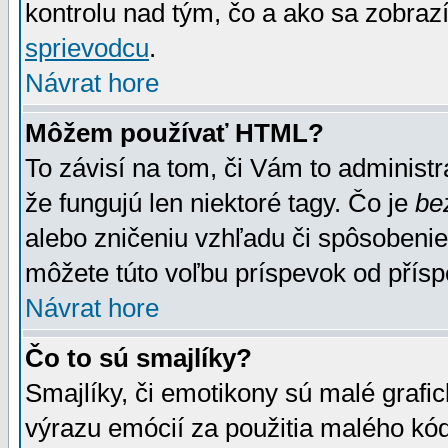
kontrolu nad tým, čo a ako sa zobrazí
sprievodcu
.
Návrat hore
Môžem používať HTML?
To závisí na tom, či Vám to administrá
že fungujú len niektoré tagy. Čo je
be
alebo zničeniu vzhľadu či spôsobeni
môžete túto voľbu príspevok od přís
Návrat hore
Čo to sú smajlíky?
Smajlíky, či emotikony sú malé grafic
výrazu emócií za použitia malého kód