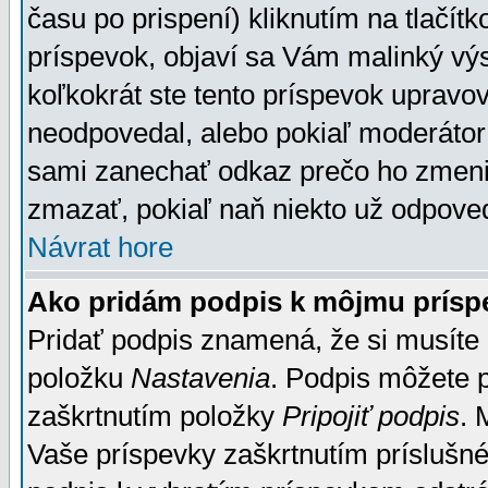
času po prispení) kliknutím na tlačít
príspevok, objaví sa Vám malinký výs
koľkokrát ste tento príspevok upravova
neodpovedal, alebo pokiaľ moderátor č
sami zanechať odkaz prečo ho zmenil
zmazať, pokiaľ naň niekto už odpoved
Návrat hore
Ako pridám podpis k môjmu prísp
Pridať podpis znamená, že si musíte n
položku
Nastavenia
. Podpis môžete 
zaškrtnutím položky
Pripojiť podpis
. 
Vaše príspevky zaškrtnutím príslušné