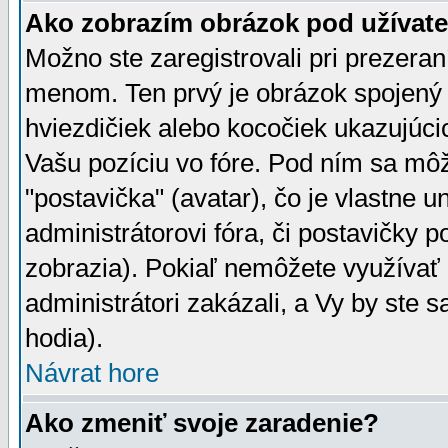
Ako zobrazím obrázok pod užíva
Možno ste zaregistrovali pri prezera
menom. Ten prvý je obrázok spojený 
hviezdičiek alebo kocočiek ukazujúcic
Vašu pozíciu vo fóre. Pod ním sa m
"postavička" (avatar), čo je vlastne 
administrátorovi fóra, či postavičky p
zobrazia). Pokiaľ nemôžete využívať 
administrátori zakázali, a Vy by ste 
hodia).
Návrat hore
Ako zmeniť svoje zaradenie?