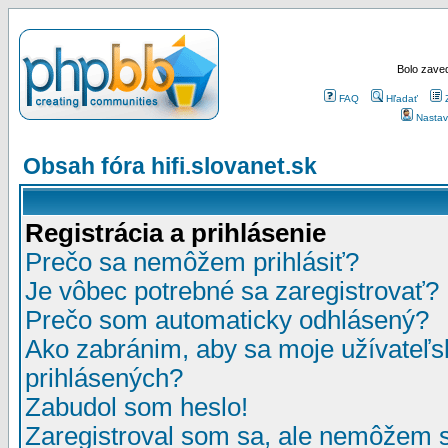
Bolo zaved
FAQ
Hľadať
Nastav
Obsah fóra hifi.slovanet.sk
Registrácia a prihlásenie
Prečo sa nemôžem prihlásiť?
Je vôbec potrebné sa zaregistrovať?
Prečo som automaticky odhlásený?
Ako zabránim, aby sa moje užívateľ
prihlásených?
Zabudol som heslo!
Zaregistroval som sa, ale nemôžem sa