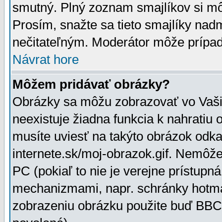
smutný. Plný zoznam smajlíkov si mô
Prosím, snažte sa tieto smajlíky nad
nečitateľným. Moderátor môže prípa
Návrat hore
Môžem pridávať obrázky?
Obrázky sa môžu zobrazovať vo Vaši
neexistuje žiadna funkcia k nahratiu
musíte uviesť na takýto obrázok odka
internete.sk/moj-obrazok.gif. Nemôž
PC (pokiaľ to nie je verejne prístupn
mechanizmami, napr. schránky hotmai
zobrazeniu obrázku použite buď BBCo