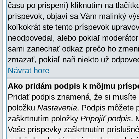
času po prispení) kliknutím na tlačít
príspevok, objaví sa Vám malinký výs
koľkokrát ste tento príspevok upravova
neodpovedal, alebo pokiaľ moderátor č
sami zanechať odkaz prečo ho zmenil
zmazať, pokiaľ naň niekto už odpoved
Návrat hore
Ako pridám podpis k môjmu prísp
Pridať podpis znamená, že si musíte n
položku
Nastavenia
. Podpis môžete 
zaškrtnutím položky
Pripojiť podpis
. 
Vaše príspevky zaškrtnutím príslušné