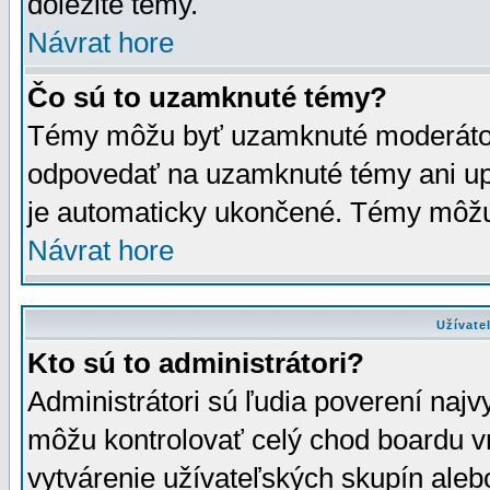
dôležité témy.
Návrat hore
Čo sú to uzamknuté témy?
Témy môžu byť uzamknuté moderáto
odpovedať na uzamknuté témy ani up
je automaticky ukončené. Témy môžu
Návrat hore
Užívate
Kto sú to administrátori?
Administrátori sú ľudia poverení najv
môžu kontrolovať celý chod boardu v
vytvárenie užívateľských skupín aleb