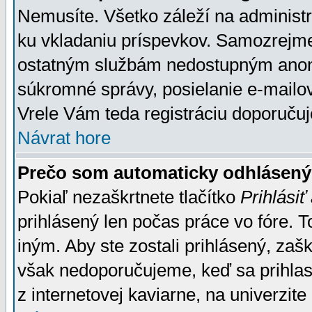
Nemusíte. Všetko záleží na administrá
ku vkladaniu príspevkov. Samozrejme
ostatným službám nedostupným anon
súkromné správy, posielanie e-mailov
Vrele Vám teda registráciu doporučuj
Návrat hore
Prečo som automaticky odhlásen
Pokiaľ nezaškrtnete tlačítko
Prihlásiť
prihlásený len počas práce vo fóre. 
iným. Aby ste zostali prihlásený, zaškr
však nedoporučujeme, keď sa prihlasuj
z internetovej kaviarne, na univerzite 