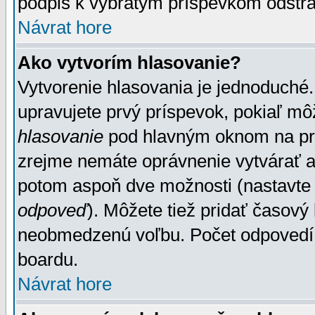
podpis k vybratým príspevkom odstrá
Návrat hore
Ako vytvorím hlasovanie?
Vytvorenie hlasovania je jednoduché.
upravujete prvý príspevok, pokiaľ môž
hlasovanie
pod hlavným oknom na prid
zrejme nemáte oprávnenie vytvárať an
potom aspoň dve možnosti (nastavte 
odpoveď
). Môžete tiež pridať časový
neobmedzenú voľbu. Počet odpovedí, 
boardu.
Návrat hore