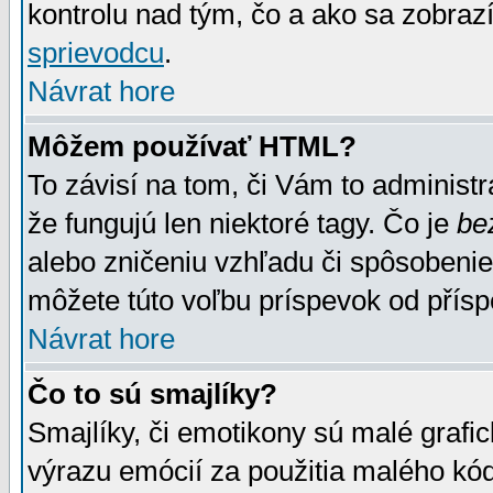
kontrolu nad tým, čo a ako sa zobrazí
sprievodcu
.
Návrat hore
Môžem používať HTML?
To závisí na tom, či Vám to administrá
že fungujú len niektoré tagy. Čo je
be
alebo zničeniu vzhľadu či spôsobeni
môžete túto voľbu príspevok od přís
Návrat hore
Čo to sú smajlíky?
Smajlíky, či emotikony sú malé grafic
výrazu emócií za použitia malého kód