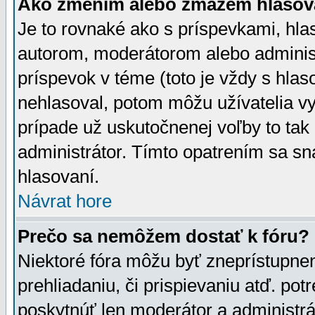
Ako zmením alebo zmažem hlasov
Je to rovnaké ako s príspevkami, h
autorom, moderátorom alebo administ
príspevok v téme (toto je vždy s hlas
nehlasoval, potom môžu užívatelia v
prípade už uskutočnenej voľby to tak
administrátor. Tímto opatrením sa sn
hlasovaní.
Návrat hore
Prečo sa nemôžem dostať k fóru?
Niektoré fóra môžu byť zneprístupnen
prehliadaniu, či prispievaniu atď. pot
poskytnúť len moderátor a administrát