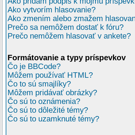
Ako pridám podpis k môjmu príspev
Ako vytvorím hlasovanie?
Ako zmením alebo zmažem hlasovan
Prečo sa nemôžem dostať k fóru?
Prečo nemôžem hlasovať v ankete?
Formátovanie a typy príspevkov
Čo je BBCode?
Môžem používať HTML?
Čo to sú smajlíky?
Môžem pridávať obrázky?
Čo sú to oznámenia?
Čo sú to dôležité témy?
Čo sú to uzamknuté témy?