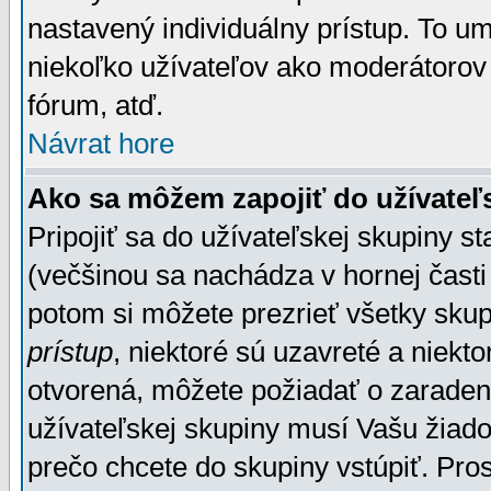
nastavený individuálny prístup. To u
niekoľko užívateľov ako moderátorov 
fórum, atď.
Návrat hore
Ako sa môžem zapojiť do užívateľ
Pripojiť sa do užívateľskej skupiny s
(večšinou sa nachádza v hornej časti 
potom si môžete prezrieť všetky sku
prístup
, niektoré sú uzavreté a niekt
otvorená, môžete požiadať o zaradeni
užívateľskej skupiny musí Vašu žiado
prečo chcete do skupiny vstúpiť. Pro