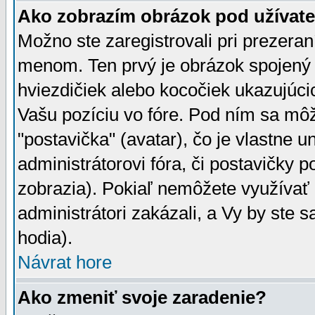
Ako zobrazím obrázok pod užíva
Možno ste zaregistrovali pri prezera
menom. Ten prvý je obrázok spojený 
hviezdičiek alebo kocočiek ukazujúcic
Vašu pozíciu vo fóre. Pod ním sa m
"postavička" (avatar), čo je vlastne 
administrátorovi fóra, či postavičky p
zobrazia). Pokiaľ nemôžete využívať 
administrátori zakázali, a Vy by ste 
hodia).
Návrat hore
Ako zmeniť svoje zaradenie?