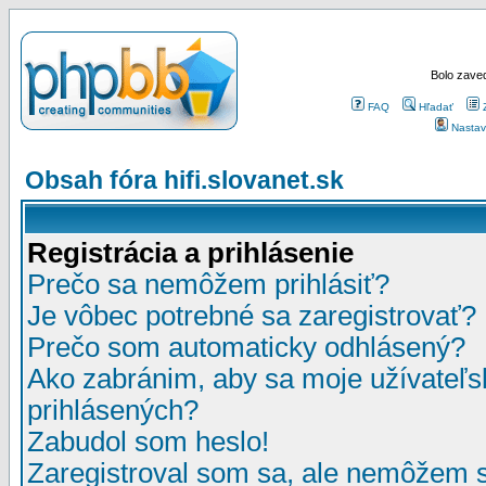
Bolo zaved
FAQ
Hľadať
Nastav
Obsah fóra hifi.slovanet.sk
Registrácia a prihlásenie
Prečo sa nemôžem prihlásiť?
Je vôbec potrebné sa zaregistrovať?
Prečo som automaticky odhlásený?
Ako zabránim, aby sa moje užívateľ
prihlásených?
Zabudol som heslo!
Zaregistroval som sa, ale nemôžem sa