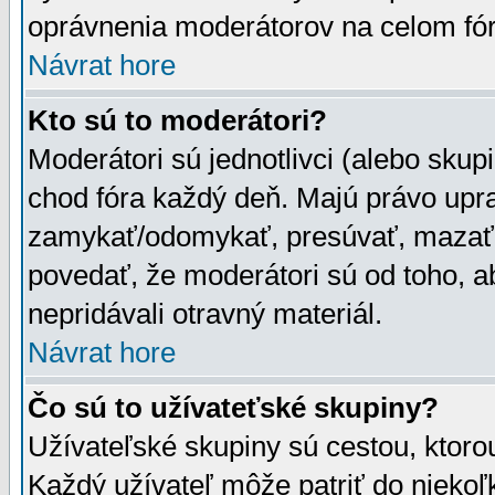
oprávnenia moderátorov na celom fór
Návrat hore
Kto sú to moderátori?
Moderátori sú jednotlivci (alebo skupi
chod fóra každý deň. Majú právo upr
zamykať/odomykať, presúvať, mazať a
povedať, že moderátori sú od toho, a
nepridávali otravný materiál.
Návrat hore
Čo sú to užívateťské skupiny?
Užívateľské skupiny sú cestou, ktoro
Každý užívateľ môže patriť do nieko