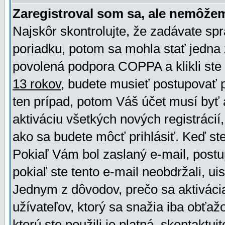
Zaregistroval som sa, ale nemôžem
Najskôr skontrolujte, že zadávate sp
poriadku, potom sa mohla stať jedna 
povolená podpora COPPA a klikli ste 
13 rokov
, budete musieť postupovať po
ten prípad, potom Váš účet musí byť 
aktiváciu všetkých nových registráci
ako sa budete môcť prihlásiť. Keď ste 
Pokiaľ Vám bol zaslaný e-mail, postu
pokiaľ ste tento e-mail neobdržali, ui
Jednym z dôvodov, prečo sa aktiváci
užívateľov, ktorý sa snažia iba obťažo
ktorú ste použili je platná, skontaktuj