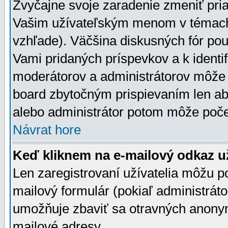
Zvyčajne svoje zaradenie zmeniť pr
Vašim užívateľským menom v témach 
vzhľade). Väčšina diskusných fór pou
Vami pridaných príspevkov a k identif
moderátorov a administrátorov môže 
board zbytočným prispievaním len aby
alebo administrátor potom môže počet
Návrat hore
Keď kliknem na e-mailový odkaz už
Len zaregistrovaní užívatelia môžu p
mailový formulár (pokiaľ administráto
umožňuje zbaviť sa otravných anonym
mailové adresy.