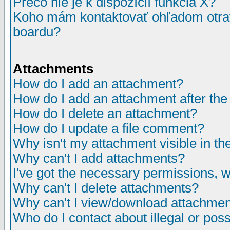
Prečo nie je k dispozícií funkcia X?
Koho mám kontaktovať ohľadom otrav
boardu?
Attachments
How do I add an attachment?
How do I add an attachment after the i
How do I delete an attachment?
How do I update a file comment?
Why isn't my attachment visible in th
Why can't I add attachments?
I've got the necessary permissions, 
Why can't I delete attachments?
Why can't I view/download attachme
Who do I contact about illegal or poss