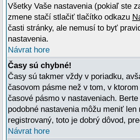
Všetky Vaše nastavenia (pokiaľ ste z
zmene stačí stlačiť tlačítko odkazu
N
časti stránky, ale nemusí to byť prav
nastavenia.
Návrat hore
Časy sú chybné!
Časy sú takmer vždy v poriadku, avša
časovom pásme než v tom, v ktorom s
časové pásmo v nastaveniach. Bert
podobné nastavenia môžu meniť len re
registrovaný, toto je dobrý dôvod, pre
Návrat hore