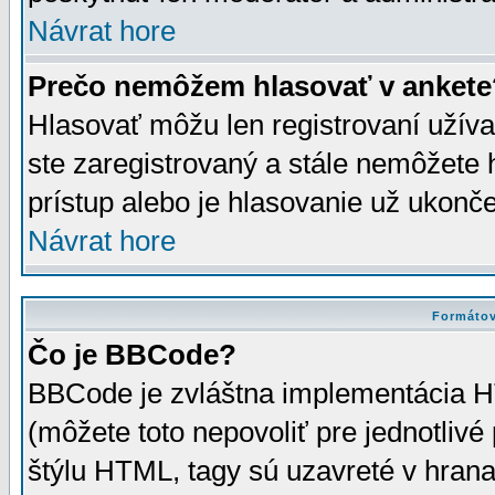
Návrat hore
Prečo nemôžem hlasovať v ankete
Hlasovať môžu len registrovaní užívat
ste zaregistrovaný a stále nemôžet
prístup alebo je hlasovanie už ukonč
Návrat hore
Formátov
Čo je BBCode?
BBCode je zvláštna implementácia HT
(môžete toto nepovoliť pre jednotli
štýlu HTML, tagy sú uzavreté v hrana