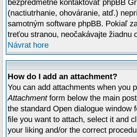
bezpredmetné kontaktovať phpBB Grou
(nactiutrhanie, ohováranie, atď.) ne
samotným software phpBB. Pokiaľ zaš
treťou stranou, neočakávajte žiadnu
Návrat hore
How do I add an attachment?
You can add attachments when you p
Attachment
form below the main post
the standard Open dialogue window fo
file you want to attach, select it and
your liking and/or the correct proced