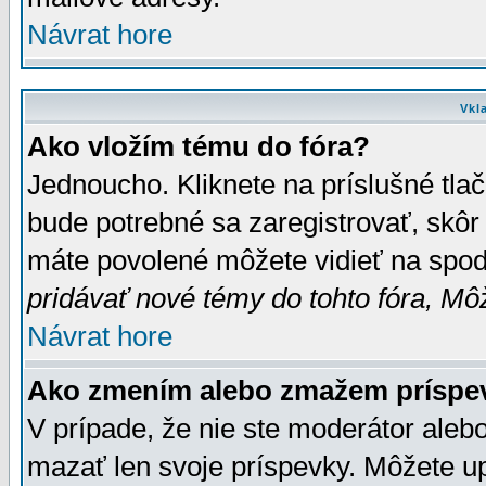
Návrat hore
Vkl
Ako vložím tému do fóra?
Jednoucho. Kliknete na príslušné tla
bude potrebné sa zaregistrovať, skôr 
máte povolené môžete vidieť na spodn
pridávať nové témy do tohto fóra, Môž
Návrat hore
Ako zmením alebo zmažem príspe
V prípade, že nie ste moderátor aleb
mazať len svoje príspevky. Môžete u