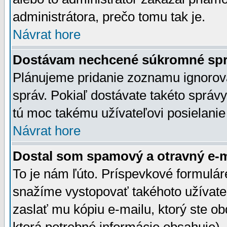
administrátora, prečo tomu tak je.
Návrat hore
Dostávam nechcené súkromné spr
Plánujeme pridanie zoznamu ignorov
správ. Pokiaľ dostávate takéto správy
tú moc takému užívateľovi posielanie
Návrat hore
Dostal som spamový a otravný e-ma
To je nám ľúto. Príspevkové formulá
snažíme vystopovať takéhoto užívateľ
zaslať mu kópiu e-mailu, ktorý ste obdr