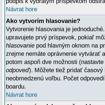
podpis k vybratým príspevkom odstrá
Návrat hore
Ako vytvorím hlasovanie?
Vytvorenie hlasovania je jednoduché.
upravujete prvý príspevok, pokiaľ môž
hlasovanie
pod hlavným oknom na prid
zrejme nemáte oprávnenie vytvárať an
potom aspoň dve možnosti (nastavte 
odpoveď
). Môžete tiež pridať časový
neobmedzenú voľbu. Počet odpovedí, 
boardu.
Návrat hore