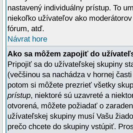
nastavený individuálny prístup. To u
niekoľko užívateľov ako moderátorov 
fórum, atď.
Návrat hore
Ako sa môžem zapojiť do užívateľ
Pripojiť sa do užívateľskej skupiny s
(večšinou sa nachádza v hornej časti 
potom si môžete prezrieť všetky sku
prístup
, niektoré sú uzavreté a niekt
otvorená, môžete požiadať o zaradeni
užívateľskej skupiny musí Vašu žiado
prečo chcete do skupiny vstúpiť. Pro