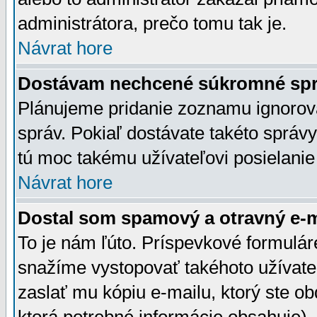
administrátora, prečo tomu tak je.
Návrat hore
Dostávam nechcené súkromné spr
Plánujeme pridanie zoznamu ignorov
správ. Pokiaľ dostávate takéto správy
tú moc takému užívateľovi posielanie
Návrat hore
Dostal som spamový a otravný e-ma
To je nám ľúto. Príspevkové formulá
snažíme vystopovať takéhoto užívateľ
zaslať mu kópiu e-mailu, ktorý ste obdr