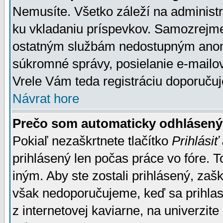
Nemusíte. Všetko záleží na administrá
ku vkladaniu príspevkov. Samozrejme
ostatným službám nedostupným anon
súkromné správy, posielanie e-mailov
Vrele Vám teda registráciu doporučuj
Návrat hore
Prečo som automaticky odhlásen
Pokiaľ nezaškrtnete tlačítko
Prihlásiť
prihlásený len počas práce vo fóre. 
iným. Aby ste zostali prihlásený, zaškr
však nedoporučujeme, keď sa prihlasuj
z internetovej kaviarne, na univerzite 