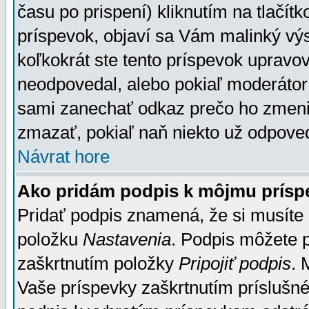
času po prispení) kliknutím na tlačít
príspevok, objaví sa Vám malinký výs
koľkokrát ste tento príspevok upravova
neodpovedal, alebo pokiaľ moderátor č
sami zanechať odkaz prečo ho zmenil
zmazať, pokiaľ naň niekto už odpoved
Návrat hore
Ako pridám podpis k môjmu prísp
Pridať podpis znamená, že si musíte n
položku
Nastavenia
. Podpis môžete 
zaškrtnutím položky
Pripojiť podpis
. 
Vaše príspevky zaškrtnutím príslušné