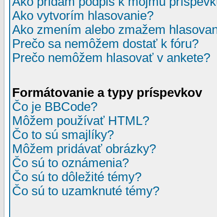
Ako pridám podpis k môjmu príspev
Ako vytvorím hlasovanie?
Ako zmením alebo zmažem hlasovan
Prečo sa nemôžem dostať k fóru?
Prečo nemôžem hlasovať v ankete?
Formátovanie a typy príspevkov
Čo je BBCode?
Môžem používať HTML?
Čo to sú smajlíky?
Môžem pridávať obrázky?
Čo sú to oznámenia?
Čo sú to dôležité témy?
Čo sú to uzamknuté témy?