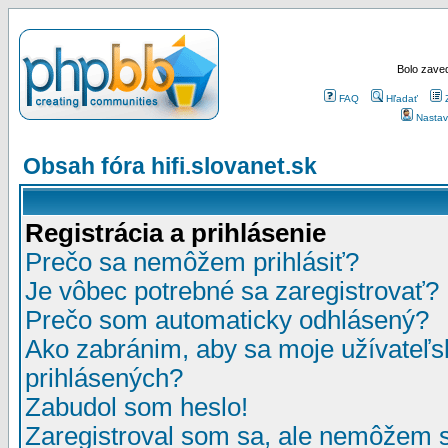
Bolo zaved
FAQ
Hľadať
Nastav
Obsah fóra hifi.slovanet.sk
Registrácia a prihlásenie
Prečo sa nemôžem prihlásiť?
Je vôbec potrebné sa zaregistrovať?
Prečo som automaticky odhlásený?
Ako zabránim, aby sa moje užívateľ
prihlásených?
Zabudol som heslo!
Zaregistroval som sa, ale nemôžem sa