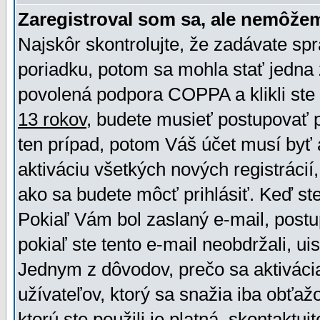
Zaregistroval som sa, ale nemôžem
Najskôr skontrolujte, že zadávate sp
poriadku, potom sa mohla stať jedna 
povolená podpora COPPA a klikli ste 
13 rokov
, budete musieť postupovať po
ten prípad, potom Váš účet musí byť 
aktiváciu všetkých nových registráci
ako sa budete môcť prihlásiť. Keď ste 
Pokiaľ Vám bol zaslaný e-mail, postu
pokiaľ ste tento e-mail neobdržali, ui
Jednym z dôvodov, prečo sa aktiváci
užívateľov, ktorý sa snažia iba obťažo
ktorú ste použili je platná, skontaktuj