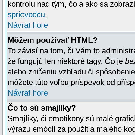
kontrolu nad tým, čo a ako sa zobrazí
sprievodcu
.
Návrat hore
Môžem používať HTML?
To závisí na tom, či Vám to administrá
že fungujú len niektoré tagy. Čo je
be
alebo zničeniu vzhľadu či spôsobeni
môžete túto voľbu príspevok od přís
Návrat hore
Čo to sú smajlíky?
Smajlíky, či emotikony sú malé grafic
výrazu emócií za použitia malého kód