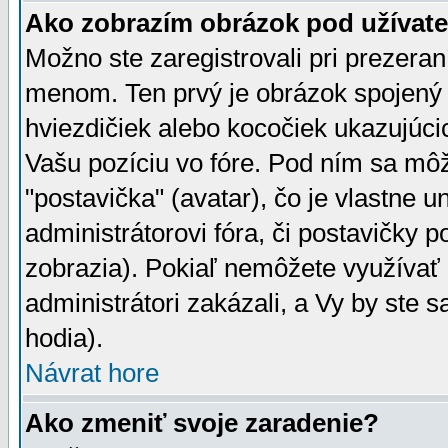
Ako zobrazím obrázok pod užíva
Možno ste zaregistrovali pri prezera
menom. Ten prvý je obrázok spojený 
hviezdičiek alebo kocočiek ukazujúcic
Vašu pozíciu vo fóre. Pod ním sa m
"postavička" (avatar), čo je vlastne 
administrátorovi fóra, či postavičky p
zobrazia). Pokiaľ nemôžete využívať 
administrátori zakázali, a Vy by ste 
hodia).
Návrat hore
Ako zmeniť svoje zaradenie?