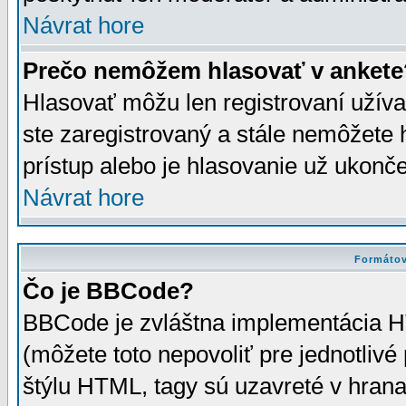
Návrat hore
Prečo nemôžem hlasovať v ankete
Hlasovať môžu len registrovaní užívat
ste zaregistrovaný a stále nemôžet
prístup alebo je hlasovanie už ukonč
Návrat hore
Formátov
Čo je BBCode?
BBCode je zvláštna implementácia HT
(môžete toto nepovoliť pre jednotli
štýlu HTML, tagy sú uzavreté v hrana