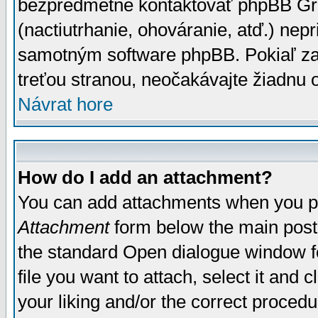
bezpredmetné kontaktovať phpBB Grou
(nactiutrhanie, ohováranie, atď.) ne
samotným software phpBB. Pokiaľ zaš
treťou stranou, neočakávajte žiadnu
Návrat hore
How do I add an attachment?
You can add attachments when you p
Attachment
form below the main post
the standard Open dialogue window fo
file you want to attach, select it and
your liking and/or the correct proced