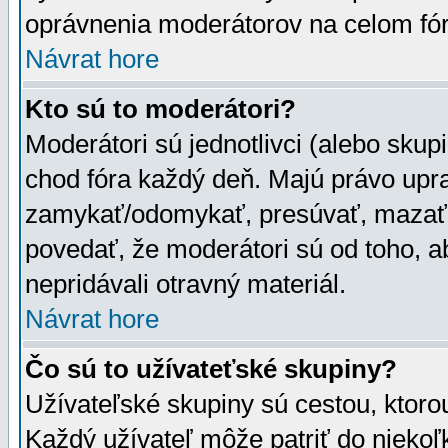
oprávnenia moderátorov na celom fór
Návrat hore
Kto sú to moderátori?
Moderátori sú jednotlivci (alebo skupi
chod fóra každý deň. Majú právo upr
zamykať/odomykať, presúvať, mazať a
povedať, že moderátori sú od toho, a
nepridávali otravný materiál.
Návrat hore
Čo sú to užívateťské skupiny?
Užívateľské skupiny sú cestou, ktoro
Každý užívateľ môže patriť do nieko