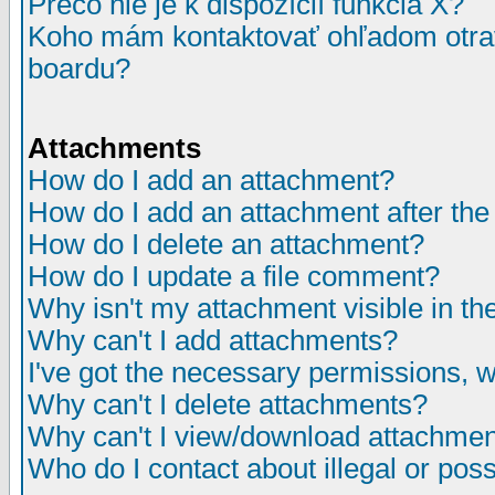
Prečo nie je k dispozícií funkcia X?
Koho mám kontaktovať ohľadom otrav
boardu?
Attachments
How do I add an attachment?
How do I add an attachment after the i
How do I delete an attachment?
How do I update a file comment?
Why isn't my attachment visible in th
Why can't I add attachments?
I've got the necessary permissions, 
Why can't I delete attachments?
Why can't I view/download attachme
Who do I contact about illegal or poss