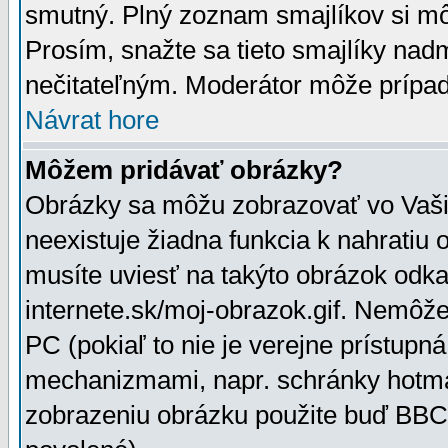
smutný. Plný zoznam smajlíkov si mô
Prosím, snažte sa tieto smajlíky nad
nečitateľným. Moderátor môže prípa
Návrat hore
Môžem pridávať obrázky?
Obrázky sa môžu zobrazovať vo Vaši
neexistuje žiadna funkcia k nahratiu
musíte uviesť na takýto obrázok odka
internete.sk/moj-obrazok.gif. Nemôž
PC (pokiaľ to nie je verejne prístupn
mechanizmami, napr. schránky hotmai
zobrazeniu obrázku použite buď BBCo