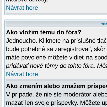
Návrat hore
Vkl
Ako vložím tému do fóra?
Jednoucho. Kliknete na príslušné tla
bude potrebné sa zaregistrovať, skôr 
máte povolené môžete vidieť na spodn
pridávať nové témy do tohto fóra, Môž
Návrat hore
Ako zmením alebo zmažem príspe
V prípade, že nie ste moderátor aleb
mazať len svoje príspevky. Môžete u