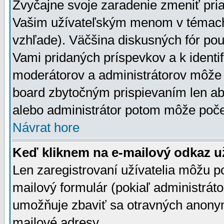
Zvyčajne svoje zaradenie zmeniť pr
Vašim užívateľským menom v témach 
vzhľade). Väčšina diskusných fór pou
Vami pridaných príspevkov a k identif
moderátorov a administrátorov môže 
board zbytočným prispievaním len aby
alebo administrátor potom môže počet
Návrat hore
Keď kliknem na e-mailový odkaz už
Len zaregistrovaní užívatelia môžu p
mailový formulár (pokiaľ administráto
umožňuje zbaviť sa otravných anonym
mailové adresy.