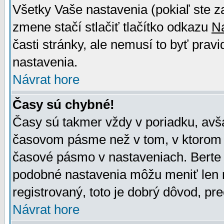
Všetky Vaše nastavenia (pokiaľ ste z
zmene stačí stlačiť tlačítko odkazu
N
časti stránky, ale nemusí to byť prav
nastavenia.
Návrat hore
Časy sú chybné!
Časy sú takmer vždy v poriadku, avša
časovom pásme než v tom, v ktorom s
časové pásmo v nastaveniach. Bert
podobné nastavenia môžu meniť len re
registrovaný, toto je dobrý dôvod, pre
Návrat hore