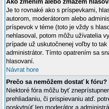
Ako zmením alebo zmažem hlasov
Je to rovnaké ako s príspevkami, h
autorom, moderátorom alebo administ
príspevok v téme (toto je vždy s hlas
nehlasoval, potom môžu užívatelia v
prípade už uskutočnenej voľby to tak
administrátor. Tímto opatrením sa sn
hlasovaní.
Návrat hore
Prečo sa nemôžem dostať k fóru?
Niektoré fóra môžu byť zneprístupnen
prehliadaniu, či prispievaniu atď. pot
poskytnúť len moderátor a administrát