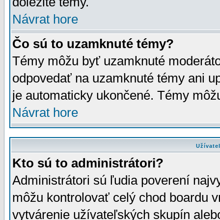
dôležité témy.
Návrat hore
Čo sú to uzamknuté témy?
Témy môžu byť uzamknuté moderáto
odpovedať na uzamknuté témy ani up
je automaticky ukončené. Témy môžu
Návrat hore
Užívate
Kto sú to administrátori?
Administrátori sú ľudia poverení najv
môžu kontrolovať celý chod boardu v
vytvárenie užívateľských skupín aleb