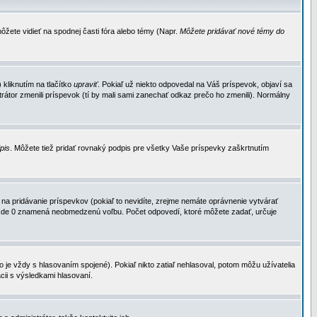
ôžete vidieť na spodnej časti fóra alebo témy (Napr.
Môžete pridávať nové témy do
kliknutím na tlačítko
upraviť
. Pokiaľ už niekto odpovedal na Váš príspevok, objaví sa
trátor zmenili príspevok (tí by mali sami zanechať odkaz prečo ho zmenili). Normálny
dpis
. Môžete tiež pridať rovnaký podpis pre všetky Vaše príspevky zaškrtnutím
a pridávanie príspevkov (pokiaľ to nevidíte, zrejme nemáte oprávnenie vytvárať
u, kde 0 znamená neobmedzenú voľbu. Počet odpovedí, ktoré môžete zadať, určuje
je vždy s hlasovaním spojené). Pokiaľ nikto zatiaľ nehlasoval, potom môžu užívatelia
cii s výsledkami hlasovaní.