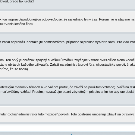
dôvod, prečo tak urobiť!
, tak tou najpravdepodobnejšou odpoveďou je, že sa jedná o letný čas. Fórum nie je stavané
u trvania letného času.
zatiaľ nepreložil. Kontaktujte administrátora, prípadne si preklad vytvorte sami. Pre viac in
. Ten prvý je obrázok spojený s Vašou úrovňou, zvyčajne v tvare hviezdičiek alebo kocočiek
tny obrázok každého užívateľa. Záleží na administrátorovi fóra, či postavičky povolí, či ak
eríme, že se hodia).
ateľským menom v témach a vo Vašom profile, čo záleží na použitom vzhľade). Väčšina disk
ôže mať zvláštny vzhľad. Prosím, nezaťažujte board zbytočným prispievaním len aby ste dosi
ulár (pokiaľ administrátor túto možnosť povolil). Toto opatrenie umožňuje zbaviť sa otravný