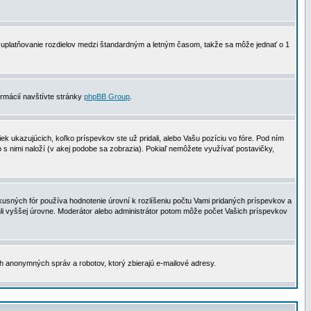
 na uplatňovanie rozdielov medzi štandardným a letným časom, takže sa môže jednať o 1
formácií navštívte stránky
phpBB Group
.
 ukazujúcich, koľko príspevkov ste už pridali, alebo Vašu pozíciu vo fóre. Pod ním
o s nimi naloží (v akej podobe sa zobrazia). Pokiaľ nemôžete využívať postavičky,
usných fór používa hodnotenie úrovní k rozlíšeniu počtu Vami pridaných príspevkov a
ahli vyššej úrovne. Moderátor alebo administrátor potom môže počet Vašich príspevkov
ch anonymných správ a robotov, ktorý zbierajú e-mailové adresy.