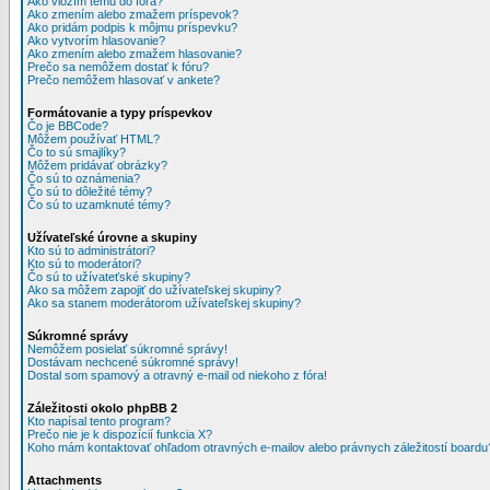
Ako vložím tému do fóra?
Ako zmením alebo zmažem príspevok?
Ako pridám podpis k môjmu príspevku?
Ako vytvorím hlasovanie?
Ako zmením alebo zmažem hlasovanie?
Prečo sa nemôžem dostať k fóru?
Prečo nemôžem hlasovať v ankete?
Formátovanie a typy príspevkov
Čo je BBCode?
Môžem používať HTML?
Čo to sú smajlíky?
Môžem pridávať obrázky?
Čo sú to oznámenia?
Čo sú to dôležité témy?
Čo sú to uzamknuté témy?
Užívateľské úrovne a skupiny
Kto sú to administrátori?
Kto sú to moderátori?
Čo sú to užívateťské skupiny?
Ako sa môžem zapojiť do užívateľskej skupiny?
Ako sa stanem moderátorom užívateľskej skupiny?
Súkromné správy
Nemôžem posielať súkromné správy!
Dostávam nechcené súkromné správy!
Dostal som spamový a otravný e-mail od niekoho z fóra!
Záležitosti okolo phpBB 2
Kto napísal tento program?
Prečo nie je k dispozícií funkcia X?
Koho mám kontaktovať ohľadom otravných e-mailov alebo právnych záležitostí boardu
Attachments