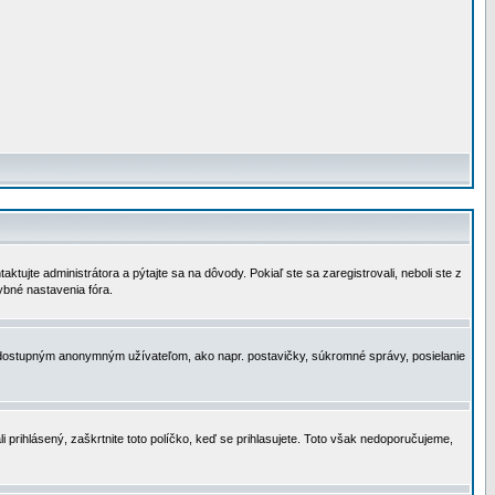
tujte administrátora a pýtajte sa na dôvody. Pokiaľ ste sa zaregistrovali, neboli ste z
ybné nastavenia fóra.
 nedostupným anonymným užívateľom, ako napr. postavičky, súkromné správy, posielanie
i prihlásený, zaškrtnite toto políčko, keď se prihlasujete. Toto však nedoporučujeme,