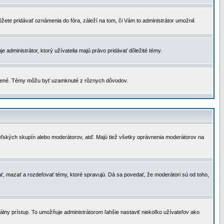
žete pridávať oznámenia do fóra, záleží na tom, či Vám to administrátor umožnil.
 administrátor, ktorý užívatelia majú právo pridávať dôležité témy.
čené. Témy môžu byť uzamknuté z rôznych dôvodov.
teľských skupín alebo moderátorov, atď. Majú tiež všetky oprávnenia moderátorov na
ť, mazať a rozdeľovať témy, ktoré spravujú. Dá sa povedať, že moderátori sú od toho,
lny prístup. To umožňuje administrátorom ľahšie nastaviť niekoľko užívateľov ako