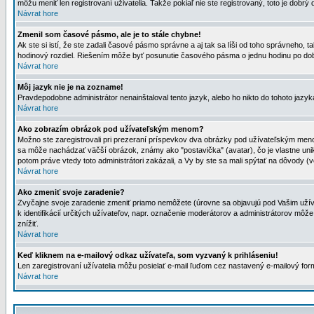
môžu meniť len registrovaní uživatelia. Takže pokiaľ nie ste registrovaný, toto je dobrý 
Návrat hore
Zmenil som časové pásmo, ale je to stále chybne!
Ak ste si istí, že ste zadali časové pásmo správne a aj tak sa líši od toho správneho
hodinový rozdiel. Riešením môže byť posunutie časového pásma o jednu hodinu po dob
Návrat hore
Môj jazyk nie je na zozname!
Pravdepodobne administrátor nenainštaloval tento jazyk, alebo ho nikto do tohoto jazyka 
Návrat hore
Ako zobrazím obrázok pod užívateľským menom?
Možno ste zaregistrovali pri prezeraní príspevkov dva obrázky pod užívateľským menom
sa môže nachádzať väčší obrázok, známy ako "postavička" (avatar), čo je vlastne uniká
potom práve vtedy toto administrátori zakázali, a Vy by ste sa mali spýtať na dôvody (v
Návrat hore
Ako zmeniť svoje zaradenie?
Zvyčajne svoje zaradenie zmeniť priamo nemôžete (úrovne sa objavujú pod Vašim užív
k identifikácií určitých užívateľov, napr. označenie moderátorov a administrátorov m
znížiť.
Návrat hore
Keď kliknem na e-mailový odkaz užívateľa, som vyzvaný k prihláseniu!
Len zaregistrovaní užívatelia môžu posielať e-mail ľuďom cez nastavený e-mailový form
Návrat hore