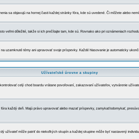
menia sa objavujú na hornej časti každej stránky fóra, kde sú uvedené. Či môžete alebo nemô
to veľmi dôležité, takže si ich prečítajte tam, kde sú. Rovnako ako pri oznámeniach rozhoduje
a uzamknuté témy ani upravovať svoje príspevky. Každé hlasovanie je automaticky ukon
Užívateľské úrovne a skupiny
u kontrolovať celý chod boardu vrátane povoľovaní, zakazovaní užívateľov, vytvárenie užíva
 chod fóra každý deň. Majú právo upravovať alebo mazať príspevky, zamykať/odomykať, presúva
dý užívateľ môže patriť do niekoľkých skupín a každej skupine môže byť nastavený individuá