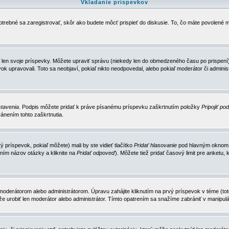
Vkladanie príspevkov
trebné sa zaregistrovať, skôr ako budete môcť prispieť do diskusie. To, čo máte povolené m
 len svoje príspevky. Môžete upraviť správu (niekedy len do obmedzeného času po prispení) 
k upravovali. Toto sa neobjaví, pokiaľ nikto neodpovedal, alebo pokiaľ moderátor či adminis
tavenia
. Podpis môžete pridať k práve písanému príspevku zaškrtnutím položky
Pripojiť po
ánením tohto zaškrtnutia.
 príspevok, pokiaľ môžete) mali by ste vidieť tlačítko
Pridať hlasovanie
pod hlavným oknom n
ním názov otázky a kliknite na
Pridať odpoveď
). Môžete tiež pridať časový limit pre anket
erátorom alebo administrátorom. Úpravu zahájite kliknutím na prvý príspevok v téme (toto 
e urobiť len moderátor alebo administrátor. Tímto opatrením sa snažíme zabrániť v manipulá