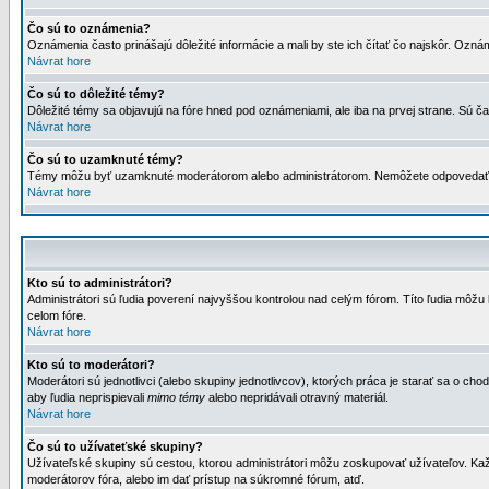
Čo sú to oznámenia?
Oznámenia často prinášajú dôležité informácie a mali by ste ich čítať čo najskôr. Ozná
Návrat hore
Čo sú to dôležité témy?
Dôležité témy sa objavujú na fóre hned pod oznámeniami, ale iba na prvej strane. Sú čas
Návrat hore
Čo sú to uzamknuté témy?
Témy môžu byť uzamknuté moderátorom alebo administrátorom. Nemôžete odpovedať n
Návrat hore
Kto sú to administrátori?
Administrátori sú ľudia poverení najvyššou kontrolou nad celým fórom. Títo ľudia môž
celom fóre.
Návrat hore
Kto sú to moderátori?
Moderátori sú jednotlivci (alebo skupiny jednotlivcov), ktorých práca je starať sa o
aby ľudia neprispievali
mimo témy
alebo nepridávali otravný materiál.
Návrat hore
Čo sú to užívateťské skupiny?
Užívateľské skupiny sú cestou, ktorou administrátori môžu zoskupovať užívateľov. Kaž
moderátorov fóra, alebo im dať prístup na súkromné fórum, atď.