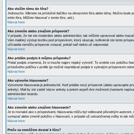
Ako vložím tému do fóra?
Jednoucho. Kliknete na príslušné tlačítko na obrazovke fóra alebo témy. Možno bude po
tohto fóra, Môžete hlasovať v tomto fóre, atd.
).
Návrat hore
Ako zmením alebo zmažem príspevok?
V prípade, že nie ste moderátor alebo administrátor, tak môžete upravovať alebo mazať
Vám malinký výstup textíku pod príspevkom, ktorý ukazuje, koľkokrát ste tento príspevo
užívatelia nemôžu príspevok zmazať, pokiaľ naň niekto už odpovedal.
Návrat hore
Ako pridám podpis k môjmu príspevku?
Pridať podpis znamená, že si musíte najprv nejaký vytvoriť. To urobíte cez položku
Nas
príslušného políčka v profile (je možné nepridávať podpis k vybratým príspevkom odstr
Návrat hore
Ako vytvorím hlasovanie?
Vytvorenie hlasovania je jednoduché. Keď pridáte nový príspevok (alebo upravujete prvý
ankety). Mali by ste zadať názov ankety a potom aspoň dve možnosti (nastavte napísa
administrátor boardu.
Návrat hore
Ako zmením alebo zmažem hlasovanie?
Je to rovnaké ako s príspevkami, hlasovania môžu byť editované pôvodným autorom, mod
vymazať alebo zmeniť položku v hlasovaní, v prípade už uskutočnenej voľby to tak môž
Návrat hore
Prečo sa nemôžem dostať k fóru?