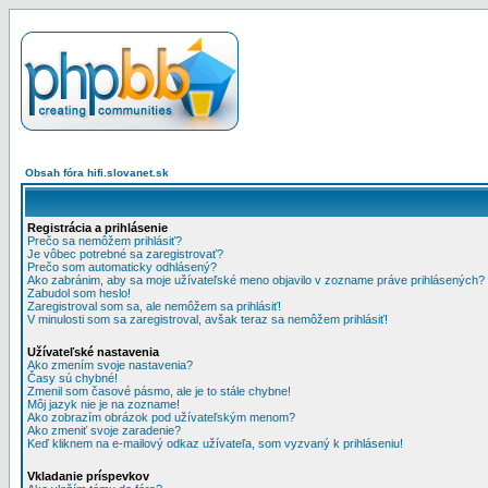
Obsah fóra hifi.slovanet.sk
Registrácia a prihlásenie
Prečo sa nemôžem prihlásiť?
Je vôbec potrebné sa zaregistrovať?
Prečo som automaticky odhlásený?
Ako zabránim, aby sa moje užívateľské meno objavilo v zozname práve prihlásených?
Zabudol som heslo!
Zaregistroval som sa, ale nemôžem sa prihlásiť!
V minulosti som sa zaregistroval, avšak teraz sa nemôžem prihlásiť!
Užívateľské nastavenia
Ako zmením svoje nastavenia?
Časy sú chybné!
Zmenil som časové pásmo, ale je to stále chybne!
Môj jazyk nie je na zozname!
Ako zobrazím obrázok pod užívateľským menom?
Ako zmeniť svoje zaradenie?
Keď kliknem na e-mailový odkaz užívateľa, som vyzvaný k prihláseniu!
Vkladanie príspevkov