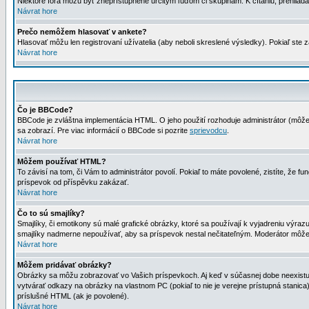
Niektoré fóra môžu byť zneprístupnené určitým ľuďom či skupinám. K čítaniu, prehliadani
Návrat hore
Prečo nemôžem hlasovať v ankete?
Hlasovať môžu len registrovaní užívatelia (aby neboli skreslené výsledky). Pokiaľ st
Návrat hore
Čo je BBCode?
BBCode je zvláštna implementácia HTML. O jeho použití rozhoduje administrátor (môžet
sa zobrazí. Pre viac informácií o BBCode si pozrite
sprievodcu
.
Návrat hore
Môžem používať HTML?
To závisí na tom, či Vám to administrátor povolí. Pokiaľ to máte povolené, zistíte, že fun
príspevok od příspěvku zakázať.
Návrat hore
Čo to sú smajlíky?
Smajlíky, či emotikony sú malé grafické obrázky, ktoré sa používají k vyjadreniu výra
smajlíky nadmerne nepoužívať, aby sa príspevok nestal nečitateľným. Moderátor môž
Návrat hore
Môžem pridávať obrázky?
Obrázky sa môžu zobrazovať vo Vašich príspevkoch. Aj keď v súčasnej dobe neexistuje
vytvárať odkazy na obrázky na vlastnom PC (pokiaľ to nie je verejne prístupná stani
príslušné HTML (ak je povolené).
Návrat hore