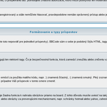
u, či prispievaniu atď. potrebujete zvláštnu autorizáciu, ktorú môže poskytnúť len moderátor 
e zaregistrovaný a stále nemôžete hlasovať, pravdepodobne nemáte oprávnený prístup alebo 
Formátovanie a typy príspevkov
e toto nepovoliť pre jednotlivé príspevky). BBCode sám o sebe je podobný štýlu HTML, tagy
gujú len niektoré tagy. Čo je
bezpečnostná
funkcia, ktorá zamedzí zneužitiu alebo zničeniu 
zu emócií za použitia malého kódu, napr. :) znamená šťastný, :( znamená smutný. Plný zozna
e prípadne Váš príspevok v tomto smere zmeniť.
 žiadna funkcia k nahratiu obrázkov priamo na board. Z tohto dôvodu musíte uviesť na taký
ca) alebo obrázky za preverujúcimi mechanizmami, napr. schránky hotmail alebo yahoo, zahe