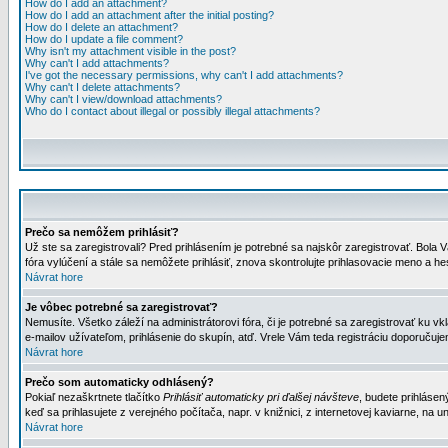
How do I add an attachment?
How do I add an attachment after the initial posting?
How do I delete an attachment?
How do I update a file comment?
Why isn't my attachment visible in the post?
Why can't I add attachments?
I've got the necessary permissions, why can't I add attachments?
Why can't I delete attachments?
Why can't I view/download attachments?
Who do I contact about illegal or possibly illegal attachments?
Prečo sa nemôžem prihlásiť?
Už ste sa zaregistrovali? Pred prihlásením je potrebné sa najskôr zaregistrovať. Bola V
fóra vylúčení a stále sa nemôžete prihlásiť, znova skontrolujte prihlasovacie meno a h
Návrat hore
Je vôbec potrebné sa zaregistrovať?
Nemusíte. Všetko záleží na administrátorovi fóra, či je potrebné sa zaregistrovať k
e-mailov užívateľom, prihlásenie do skupín, atď. Vrele Vám teda registráciu doporučujem
Návrat hore
Prečo som automaticky odhlásený?
Pokiaľ nezaškrtnete tlačítko
Prihlásiť automaticky pri ďalšej návšteve
, budete prihlásen
keď sa prihlasujete z verejného počítača, napr. v knižnici, z internetovej kaviarne, na un
Návrat hore