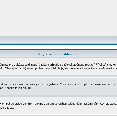
Registrácia a prihlásenie
ám na fóre zakázaná činnosť (v takom prípade sa táto skutočnosť zobrazí)? Pokiaľ áno, kontak
eslo. Obyčajne toto býva ten problém a pokiaľ nie je, kontaktujte administrátora, možno má ch
u vkladaniu príspevkov. Samozrejme, že registrácia Vám umožní prístup k ostatným službám
e. Zaberie to len chvíľu.
ý len počas práce vo fóre. Toto má zabrániť zneužitiu Vášho účtu niekým iným. Aby ste zostal
iverzite atď.