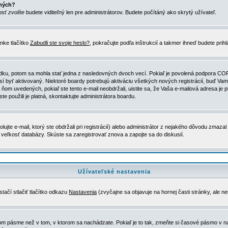
ených?
nosť
zvolíte
budete viditeľný len pre administrátorov. Budete počítáný ako skrytý užívateľ.
nke tlačítko
Zabudli ste svoje heslo?
, pokračujte podľa inštrukcií a takmer ihneď budete prih
dku, potom sa mohla stať jedna z nasledovných dvoch vecí. Pokiaľ je povolená podpora COPPA 
sí byť aktivovaný. Niektoré boardy potrebujú aktiváciu všetkých nových registrácií, buď Vami
 v ňom uvedených, pokiaľ ste tento e-mail neobdržali, uistite sa, že Vaša e-mailová adresa j
ste použili je platná, skontaktujte administrátora boardu.
te e-mail, ktorý ste obdržali pri registrácií) alebo administrátor z nejakého dôvodu zmazal 
la veľkosť databázy. Skúste sa zaregistrovať znova a zapojte sa do diskusií.
Užívateľské nastavenia
tačí stlačiť tlačítko odkazu
Nastavenia
(zvyčajne sa objavuje na hornej časti stránky, ale n
vom pásme než v tom, v ktorom sa nachádzate. Pokiaľ je to tak, zmeňte si časové pásmo v