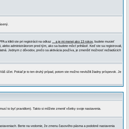
lásený.
a klikli ste pri registrácii na odkaz
... a je mi menej ako 13 rokov
, budete musieť
, alebo administrátorom pred tým, ako sa budete môcť prihlásiť. Keď ste sa registrovali,
e platná. Jednym z dôvodov, prečo sa aktivácia používa, je zmenšiť možnosť
nežiadúcich
Váš účet. Pokiaľ je to ten druhý prípad, potom ste možno nevložili žiadny príspevok. Je
emusí to byť pravidlom). Takto si môžete zmeniť všetky svoje nastavenia.
 nastaveniach. Berte na vedomie, že zmenu časového pásma a podobné nastavenia