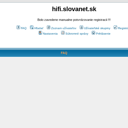
hifi.slovanet.sk
Bolo zavedene manualne potvrdzovanie registracii !!!
FAQ
Hľadať
Zoznam užívateľov
Užívateľské skupiny
Registr
Nastavenia
Súkromné správy
Prihlásenie
FAQ