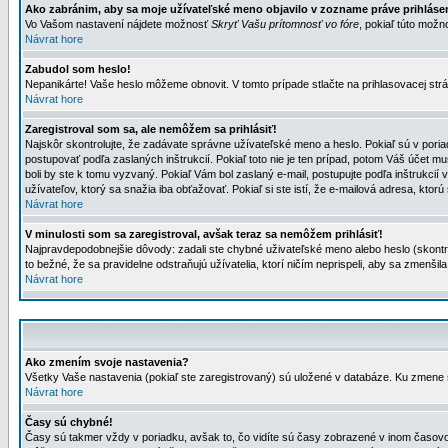
Ako zabránim, aby sa moje užívateľské meno objavilo v zozname práve prihlás
Vo Vašom nastavení nájdete možnosť
Skryť Vašu prítomnosť vo fóre
, pokiaľ túto mož
Návrat hore
Zabudol som heslo!
Nepanikárte! Vaše heslo môžeme obnovit. V tomto prípade stlačte na prihlasovacej strá
Návrat hore
Zaregistroval som sa, ale nemôžem sa prihlásiť!
Najskôr skontrolujte, že zadávate správne užívateľské meno a heslo. Pokiaľ sú v poria
postupovať podľa zaslaných inštrukcií. Pokiaľ toto nie je ten prípad, potom Váš účet mu
boli by ste k tomu vyzvaný. Pokiaľ Vám bol zaslaný e-mail, postupujte podľa inštrukcií
užívateľov, ktorý sa snažia iba obťažovať. Pokiaľ si ste istí, že e-mailová adresa, ktorú 
Návrat hore
V minulosti som sa zaregistroval, avšak teraz sa nemôžem prihlásiť!
Najpravdepodobnejšie dôvody: zadali ste chybné uživateľské meno alebo heslo (skontroluj
to bežné, že sa pravidelne odstraňujú užívatelia, ktorí ničím neprispeli, aby sa zmenši
Návrat hore
Ako zmením svoje nastavenia?
Všetky Vaše nastavenia (pokiaľ ste zaregistrovaný) sú uložené v databáze. Ku zmene s
Návrat hore
Časy sú chybné!
Časy sú takmer vždy v poriadku, avšak to, čo vidíte sú časy zobrazené v inom časo