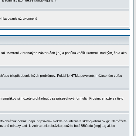
a administrátor, takže kontaktujte ich.
je hlasovanie už ukončené.
 sú uzavreté v hranatých zátvorkách [ a ] a ponúka väčšiu kontrolu nad tým, čo a ako
vzhľadu či spôsobenie iných problémov. Pokiaľ je HTML povolené, môžete túto voľbu
m smajlíkov si môžete prohliadnuť cez príspevkový formulár. Prosím, snažte sa tieto
to obrázok odkaz, napr. http://www.niekde-na-internete.sk/moj-obrazok.gif. Nemôžete
slované odkazy, atď. K zobrazeniu obrázku použite buď BBCode [img] tag alebo