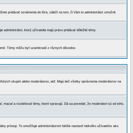
žete pridávať oznámenia do fóra, záleží na tom, či Vám to administrátor umožnil.
 administrátor, ktorý užívatelia majú právo pridávať dôležité témy.
čené. Témy môžu byť uzamknuté z rôznych dôvodov.
teľských skupín alebo moderátorov, atď. Majú tiež všetky oprávnenia moderátorov na
ť, mazať a rozdeľovať témy, ktoré spravujú. Dá sa povedať, že moderátori sú od toho,
lny prístup. To umožňuje administrátorom ľahšie nastaviť niekoľko užívateľov ako