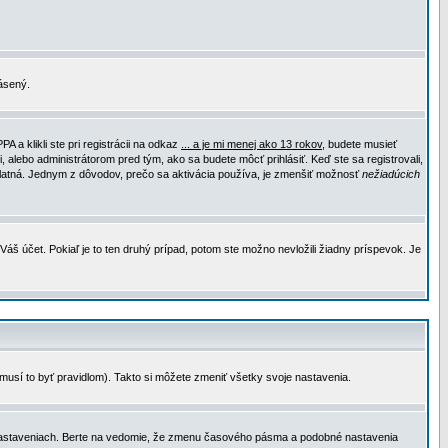
lásený.
a klikli ste pri registrácii na odkaz
... a je mi menej ako 13 rokov
, budete musieť
, alebo administrátorom pred tým, ako sa budete môcť prihlásiť. Keď ste sa registrovali,
e platná. Jednym z dôvodov, prečo sa aktivácia používa, je zmenšiť možnosť
nežiadúcich
Váš účet. Pokiaľ je to ten druhý prípad, potom ste možno nevložili žiadny príspevok. Je
emusí to byť pravidlom). Takto si môžete zmeniť všetky svoje nastavenia.
 nastaveniach. Berte na vedomie, že zmenu časového pásma a podobné nastavenia