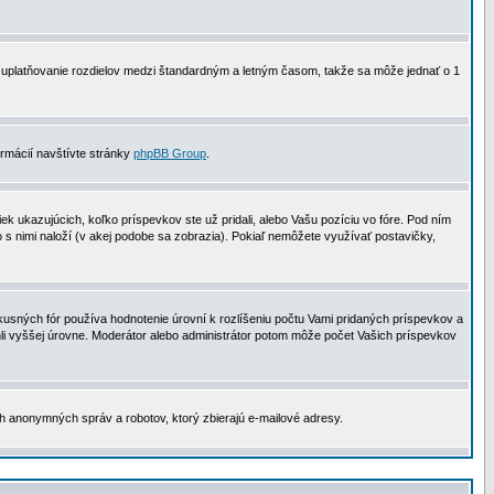
 na uplatňovanie rozdielov medzi štandardným a letným časom, takže sa môže jednať o 1
formácií navštívte stránky
phpBB Group
.
 ukazujúcich, koľko príspevkov ste už pridali, alebo Vašu pozíciu vo fóre. Pod ním
o s nimi naloží (v akej podobe sa zobrazia). Pokiaľ nemôžete využívať postavičky,
usných fór používa hodnotenie úrovní k rozlíšeniu počtu Vami pridaných príspevkov a
ahli vyššej úrovne. Moderátor alebo administrátor potom môže počet Vašich príspevkov
ch anonymných správ a robotov, ktorý zbierajú e-mailové adresy.