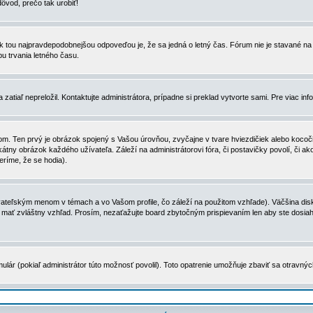
dôvod, prečo tak urobiť!
, tak tou najpravdepodobnejšou odpoveďou je, že sa jedná o letný čas. Fórum nie je stavané
u trvania letného času.
zatiaľ nepreložil. Kontaktujte administrátora, prípadne si preklad vytvorte sami. Pre viac in
. Ten prvý je obrázok spojený s Vašou úrovňou, zvyčajne v tvare hviezdičiek alebo kocočiek
tny obrázok každého užívateľa. Záleží na administrátorovi fóra, či postavičky povolí, či ak
eríme, že se hodia).
ateľským menom v témach a vo Vašom profile, čo záleží na použitom vzhľade). Väčšina disk
ôže mať zvláštny vzhľad. Prosím, nezaťažujte board zbytočným prispievaním len aby ste dosi
ulár (pokiaľ administrátor túto možnosť povolil). Toto opatrenie umožňuje zbaviť sa otravný