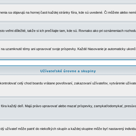
menia sa objavujú na hornej časti každej stránky fóra, kde sú uvedené. Či môžete alebo nemô
to veľmi dôležité, takže si ich prečítajte tam, kde sú. Rovnako ako pri oznámeniach rozhoduje
a uzamknuté témy ani upravovať svoje príspevky. Každé hlasovanie je automaticky ukon
Užívateľské úrovne a skupiny
u kontrolovať celý chod boardu vrátane povoľovaní, zakazovaní užívateľov, vytvárenie užíva
 chod fóra každý deň. Majú právo upravovať alebo mazať príspevky, zamykať/odomykať, presúva
dý užívateľ môže patriť do niekoľkých skupín a každej skupine môže byť nastavený individuá