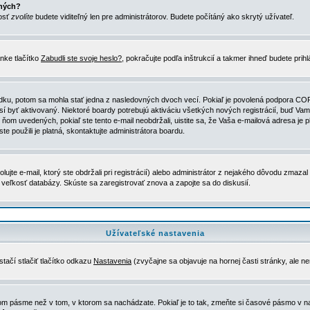
ených?
nosť
zvolíte
budete viditeľný len pre administrátorov. Budete počítáný ako skrytý užívateľ.
nke tlačítko
Zabudli ste svoje heslo?
, pokračujte podľa inštrukcií a takmer ihneď budete prih
dku, potom sa mohla stať jedna z nasledovných dvoch vecí. Pokiaľ je povolená podpora COPPA 
sí byť aktivovaný. Niektoré boardy potrebujú aktiváciu všetkých nových registrácií, buď Vami
 v ňom uvedených, pokiaľ ste tento e-mail neobdržali, uistite sa, že Vaša e-mailová adresa j
ste použili je platná, skontaktujte administrátora boardu.
te e-mail, ktorý ste obdržali pri registrácií) alebo administrátor z nejakého dôvodu zmazal 
la veľkosť databázy. Skúste sa zaregistrovať znova a zapojte sa do diskusií.
Užívateľské nastavenia
tačí stlačiť tlačítko odkazu
Nastavenia
(zvyčajne sa objavuje na hornej časti stránky, ale n
vom pásme než v tom, v ktorom sa nachádzate. Pokiaľ je to tak, zmeňte si časové pásmo v