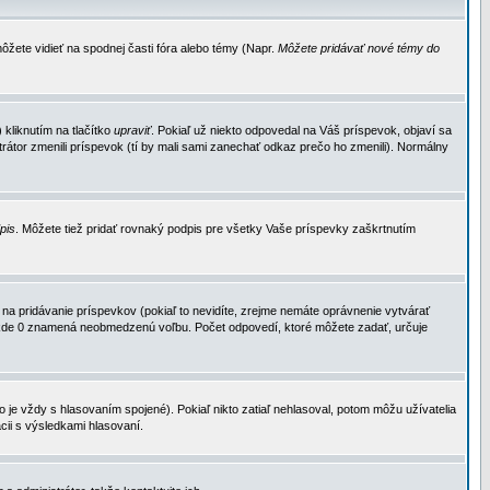
ôžete vidieť na spodnej časti fóra alebo témy (Napr.
Môžete pridávať nové témy do
kliknutím na tlačítko
upraviť
. Pokiaľ už niekto odpovedal na Váš príspevok, objaví sa
trátor zmenili príspevok (tí by mali sami zanechať odkaz prečo ho zmenili). Normálny
dpis
. Môžete tiež pridať rovnaký podpis pre všetky Vaše príspevky zaškrtnutím
a pridávanie príspevkov (pokiaľ to nevidíte, zrejme nemáte oprávnenie vytvárať
u, kde 0 znamená neobmedzenú voľbu. Počet odpovedí, ktoré môžete zadať, určuje
je vždy s hlasovaním spojené). Pokiaľ nikto zatiaľ nehlasoval, potom môžu užívatelia
cii s výsledkami hlasovaní.