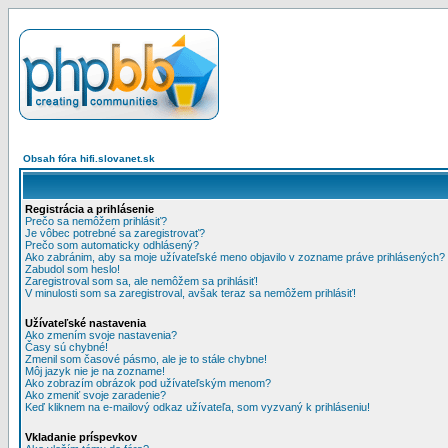
Obsah fóra hifi.slovanet.sk
Registrácia a prihlásenie
Prečo sa nemôžem prihlásiť?
Je vôbec potrebné sa zaregistrovať?
Prečo som automaticky odhlásený?
Ako zabránim, aby sa moje užívateľské meno objavilo v zozname práve prihlásených?
Zabudol som heslo!
Zaregistroval som sa, ale nemôžem sa prihlásiť!
V minulosti som sa zaregistroval, avšak teraz sa nemôžem prihlásiť!
Užívateľské nastavenia
Ako zmením svoje nastavenia?
Časy sú chybné!
Zmenil som časové pásmo, ale je to stále chybne!
Môj jazyk nie je na zozname!
Ako zobrazím obrázok pod užívateľským menom?
Ako zmeniť svoje zaradenie?
Keď kliknem na e-mailový odkaz užívateľa, som vyzvaný k prihláseniu!
Vkladanie príspevkov