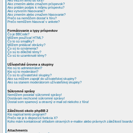
Ako vložím tému do fóra?
Ako zmením alebo zmažem príspevok?
Ako pridám podpis k môjmu príspevku?
Ako vytvorím hlasovanie?
Ako zmením alebo zmažem hlasovanie?
Prečo sa nemôžem dostať k fóru?
Prečo nemôžem hlasovať v ankete?
Formátovanie a typy príspevkov
Čo je BBCode?
Môžem používať HTML?
Čo to sú smajlíky?
Môžem pridávať obrázky?
Čo sú to oznámenia?
Čo sú to dôležité témy?
Čo sú to uzamknuté témy?
Užívateľské úrovne a skupiny
Kto sú to administrátori?
Kto sú to moderátori?
Čo sú to užívateťské skupiny?
Ako sa môžem zapojiť do užívateľskej skupiny?
Ako sa stanem moderátorom užívateľskej skupiny?
Súkromné správy
Nemôžem posielať súkromné správy!
Dostávam nechcené súkromné správy!
Dostal som spamový a otravný e-mail od niekoho z fóra!
Záležitosti okolo phpBB 2
Kto napísal tento program?
Prečo nie je k dispozícií funkcia X?
Koho mám kontaktovať ohľadom otravných e-mailov alebo právnych záležitostí boardu
Attachments