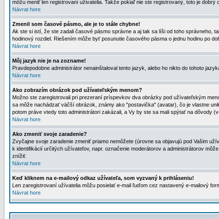
môžu meniť len registrovaní uživatelia. Takže pokiaľ nie ste registrovaný, toto je dobrý 
Návrat hore
Zmenil som časové pásmo, ale je to stále chybne!
Ak ste si istí, že ste zadali časové pásmo správne a aj tak sa líši od toho správneho
hodinový rozdiel. Riešením môže byť posunutie časového pásma o jednu hodinu po dob
Návrat hore
Môj jazyk nie je na zozname!
Pravdepodobne administrátor nenainštaloval tento jazyk, alebo ho nikto do tohoto jazyka 
Návrat hore
Ako zobrazím obrázok pod užívateľským menom?
Možno ste zaregistrovali pri prezeraní príspevkov dva obrázky pod užívateľským menom
sa môže nachádzať väčší obrázok, známy ako "postavička" (avatar), čo je vlastne uniká
potom práve vtedy toto administrátori zakázali, a Vy by ste sa mali spýtať na dôvody (v
Návrat hore
Ako zmeniť svoje zaradenie?
Zvyčajne svoje zaradenie zmeniť priamo nemôžete (úrovne sa objavujú pod Vašim užív
k identifikácií určitých užívateľov, napr. označenie moderátorov a administrátorov m
znížiť.
Návrat hore
Keď kliknem na e-mailový odkaz užívateľa, som vyzvaný k prihláseniu!
Len zaregistrovaní užívatelia môžu posielať e-mail ľuďom cez nastavený e-mailový form
Návrat hore