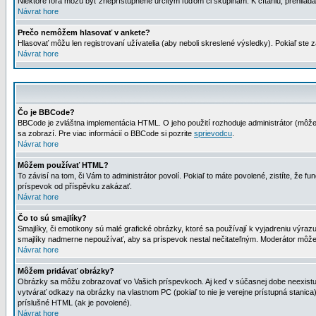
Niektoré fóra môžu byť zneprístupnené určitým ľuďom či skupinám. K čítaniu, prehliadani
Návrat hore
Prečo nemôžem hlasovať v ankete?
Hlasovať môžu len registrovaní užívatelia (aby neboli skreslené výsledky). Pokiaľ st
Návrat hore
Čo je BBCode?
BBCode je zvláštna implementácia HTML. O jeho použití rozhoduje administrátor (môžet
sa zobrazí. Pre viac informácií o BBCode si pozrite
sprievodcu
.
Návrat hore
Môžem používať HTML?
To závisí na tom, či Vám to administrátor povolí. Pokiaľ to máte povolené, zistíte, že fun
príspevok od příspěvku zakázať.
Návrat hore
Čo to sú smajlíky?
Smajlíky, či emotikony sú malé grafické obrázky, ktoré sa používají k vyjadreniu výra
smajlíky nadmerne nepoužívať, aby sa príspevok nestal nečitateľným. Moderátor môž
Návrat hore
Môžem pridávať obrázky?
Obrázky sa môžu zobrazovať vo Vašich príspevkoch. Aj keď v súčasnej dobe neexistuje
vytvárať odkazy na obrázky na vlastnom PC (pokiaľ to nie je verejne prístupná stani
príslušné HTML (ak je povolené).
Návrat hore