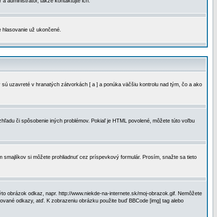
a administrátor, takže kontaktujte ich.
je hlasovanie už ukončené.
 sú uzavreté v hranatých zátvorkách [ a ] a ponúka väčšiu kontrolu nad tým, čo a ako
vzhľadu či spôsobenie iných problémov. Pokiaľ je HTML povolené, môžete túto voľbu
m smajlíkov si môžete prohliadnuť cez príspevkový formulár. Prosím, snažte sa tieto
to obrázok odkaz, napr. http://www.niekde-na-internete.sk/moj-obrazok.gif. Nemôžete
slované odkazy, atď. K zobrazeniu obrázku použite buď BBCode [img] tag alebo