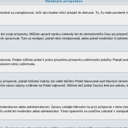
Vkladanie príspevkov
trebné sa zaregistrovať, skôr ako budete môcť prispieť do diskusie. To, čo máte povolené m
 len svoje príspevky. Môžete upraviť správu (niekedy len do obmedzeného času po prispení) 
k upravovali. Toto sa neobjaví, pokiaľ nikto neodpovedal, alebo pokiaľ moderátor či adminis
tavenia
. Podpis môžete pridať k práve písanému príspevku zaškrtnutím položky
Pripojiť po
ánením tohto zaškrtnutia.
 príspevok, pokiaľ môžete) mali by ste vidieť tlačítko
Pridať hlasovanie
pod hlavným oknom n
ním názov otázky a kliknite na
Pridať odpoveď
). Môžete tiež pridať časový limit pre anket
erátorom alebo administrátorom. Úpravu zahájite kliknutím na prvý príspevok v téme (toto 
e urobiť len moderátor alebo administrátor. Tímto opatrením sa snažíme zabrániť v manipulá