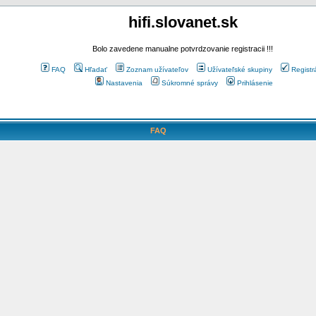
hifi.slovanet.sk
Bolo zavedene manualne potvrdzovanie registracii !!!
FAQ
Hľadať
Zoznam užívateľov
Užívateľské skupiny
Registr
Nastavenia
Súkromné správy
Prihlásenie
FAQ