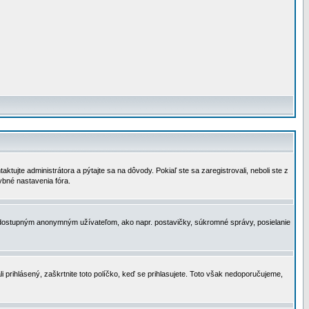
tujte administrátora a pýtajte sa na dôvody. Pokiaľ ste sa zaregistrovali, neboli ste z
ybné nastavenia fóra.
 nedostupným anonymným užívateľom, ako napr. postavičky, súkromné správy, posielanie
i prihlásený, zaškrtnite toto políčko, keď se prihlasujete. Toto však nedoporučujeme,