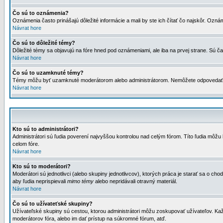
Čo sú to oznámenia?
Oznámenia často prinášajú dôležité informácie a mali by ste ich čítať čo najskôr. Ozná
Návrat hore
Čo sú to dôležité témy?
Dôležité témy sa objavujú na fóre hned pod oznámeniami, ale iba na prvej strane. Sú čas
Návrat hore
Čo sú to uzamknuté témy?
Témy môžu byť uzamknuté moderátorom alebo administrátorom. Nemôžete odpovedať n
Návrat hore
Kto sú to administrátori?
Administrátori sú ľudia poverení najvyššou kontrolou nad celým fórom. Títo ľudia môž
celom fóre.
Návrat hore
Kto sú to moderátori?
Moderátori sú jednotlivci (alebo skupiny jednotlivcov), ktorých práca je starať sa o
aby ľudia neprispievali
mimo témy
alebo nepridávali otravný materiál.
Návrat hore
Čo sú to užívateťské skupiny?
Užívateľské skupiny sú cestou, ktorou administrátori môžu zoskupovať užívateľov. Kaž
moderátorov fóra, alebo im dať prístup na súkromné fórum, atď.