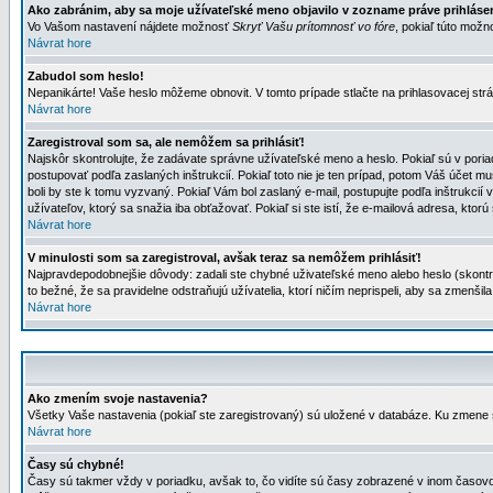
Ako zabránim, aby sa moje užívateľské meno objavilo v zozname práve prihlás
Vo Vašom nastavení nájdete možnosť
Skryť Vašu prítomnosť vo fóre
, pokiaľ túto mož
Návrat hore
Zabudol som heslo!
Nepanikárte! Vaše heslo môžeme obnovit. V tomto prípade stlačte na prihlasovacej strá
Návrat hore
Zaregistroval som sa, ale nemôžem sa prihlásiť!
Najskôr skontrolujte, že zadávate správne užívateľské meno a heslo. Pokiaľ sú v poria
postupovať podľa zaslaných inštrukcií. Pokiaľ toto nie je ten prípad, potom Váš účet mu
boli by ste k tomu vyzvaný. Pokiaľ Vám bol zaslaný e-mail, postupujte podľa inštrukcií
užívateľov, ktorý sa snažia iba obťažovať. Pokiaľ si ste istí, že e-mailová adresa, ktorú 
Návrat hore
V minulosti som sa zaregistroval, avšak teraz sa nemôžem prihlásiť!
Najpravdepodobnejšie dôvody: zadali ste chybné uživateľské meno alebo heslo (skontroluj
to bežné, že sa pravidelne odstraňujú užívatelia, ktorí ničím neprispeli, aby sa zmenši
Návrat hore
Ako zmením svoje nastavenia?
Všetky Vaše nastavenia (pokiaľ ste zaregistrovaný) sú uložené v databáze. Ku zmene s
Návrat hore
Časy sú chybné!
Časy sú takmer vždy v poriadku, avšak to, čo vidíte sú časy zobrazené v inom časo