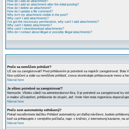
How do I add an attachment?
How do I add an attachment after the initial posting?
How do I delete an attachment?
How do I update a file comment?
Why isn't my attachment visible in the post?
Why can't I add attachments?
I've got the necessary permissions, why can't I add attachments?
Why can't I delete attachments?
Why can't I view/download attachments?
Who do I contact about illegal or possibly illegal attachments?
Prečo sa nemôžem prihlásiť?
Už ste sa zaregistrovali? Pred prihlásením je potrebné sa najskôr zaregistrovať. Bola V
fóra vylúčení a stále sa nemôžete prihlásiť, znova skontrolujte prihlasovacie meno a h
Návrat hore
Je vôbec potrebné sa zaregistrovať?
Nemusíte. Všetko záleží na administrátorovi fóra, či je potrebné sa zaregistrovať k
e-mailov užívateľom, prihlásenie do skupín, atď. Vrele Vám teda registráciu doporučujem
Návrat hore
Prečo som automaticky odhlásený?
Pokiaľ nezaškrtnete tlačítko
Prihlásiť automaticky pri ďalšej návšteve
, budete prihlásen
keď sa prihlasujete z verejného počítača, napr. v knižnici, z internetovej kaviarne, na un
Návrat hore