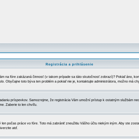
Registrácia a prihlásenie
ám na fóre zakázaná činnosť (v takom prípade sa táto skutočnosť zobrazí)? Pokiaľ áno, kontak
eslo. Obyčajne toto býva ten problém a pokiaľ nie je, kontaktujte administrátora, možno má ch
u vkladaniu príspevkov. Samozrejme, že registrácia Vám umožní prístup k ostatným službám
e. Zaberie to len chvíľu.
ý len počas práce vo fóre. Toto má zabrániť zneužitiu Vášho účtu niekým iným. Aby ste zostal
iverzite atď.