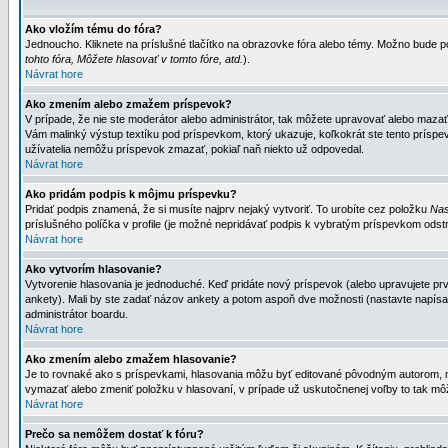
Ako vložím tému do fóra?
Jednoucho. Kliknete na príslušné tlačítko na obrazovke fóra alebo témy. Možno bude po
tohto fóra, Môžete hlasovať v tomto fóre, atd.
).
Návrat hore
Ako zmením alebo zmažem príspevok?
V prípade, že nie ste moderátor alebo administrátor, tak môžete upravovať alebo mazať
Vám malinký výstup textíku pod príspevkom, ktorý ukazuje, koľkokrát ste tento príspevo
užívatelia nemôžu príspevok zmazať, pokiaľ naň niekto už odpovedal.
Návrat hore
Ako pridám podpis k môjmu príspevku?
Pridať podpis znamená, že si musíte najprv nejaký vytvoriť. To urobíte cez položku
Nas
príslušného políčka v profile (je možné nepridávať podpis k vybratým príspevkom odstr
Návrat hore
Ako vytvorím hlasovanie?
Vytvorenie hlasovania je jednoduché. Keď pridáte nový príspevok (alebo upravujete prvý
ankety). Mali by ste zadať názov ankety a potom aspoň dve možnosti (nastavte napísa
administrátor boardu.
Návrat hore
Ako zmením alebo zmažem hlasovanie?
Je to rovnaké ako s príspevkami, hlasovania môžu byť editované pôvodným autorom, mod
vymazať alebo zmeniť položku v hlasovaní, v prípade už uskutočnenej voľby to tak môž
Návrat hore
Prečo sa nemôžem dostať k fóru?