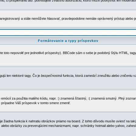
u, či prispievaniu atď. potrebujete zvláštnu autorizáciu, ktorú môže poskytnúť len moderátor 
e zaregistrovaný a stále nemôžete hlasovať, pravdepodobne nemáte oprávnený prístup alebo 
Formátovanie a typy príspevkov
e toto nepovoliť pre jednotlivé príspevky). BBCode sám o sebe je podobný štýlu HTML, tagy
gujú len niektoré tagy. Čo je
bezpečnostná
funkcia, ktorá zamedzí zneužitiu alebo zničeniu 
zu emócií za použitia malého kódu, napr. :) znamená šťastný, :( znamená smutný. Plný zozna
e prípadne Váš príspevok v tomto smere zmeniť.
 žiadna funkcia k nahratiu obrázkov priamo na board. Z tohto dôvodu musíte uviesť na taký
ca) alebo obrázky za preverujúcimi mechanizmami, napr. schránky hotmail alebo yahoo, zahe