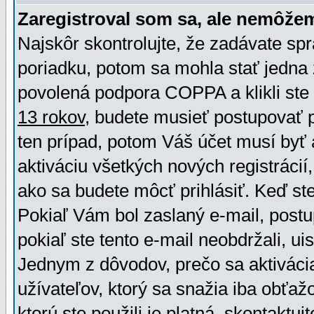
Zaregistroval som sa, ale nemôžem
Najskôr skontrolujte, že zadávate sp
poriadku, potom sa mohla stať jedna 
povolená podpora COPPA a klikli ste 
13 rokov
, budete musieť postupovať po
ten prípad, potom Váš účet musí byť 
aktiváciu všetkých nových registráci
ako sa budete môcť prihlásiť. Keď ste 
Pokiaľ Vám bol zaslaný e-mail, postu
pokiaľ ste tento e-mail neobdržali, ui
Jednym z dôvodov, prečo sa aktiváci
užívateľov, ktorý sa snažia iba obťažo
ktorú ste použili je platná, skontaktuj