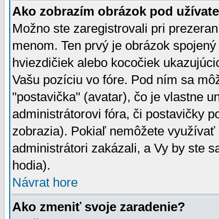
Ako zobrazím obrázok pod užíva
Možno ste zaregistrovali pri prezera
menom. Ten prvý je obrázok spojený 
hviezdičiek alebo kocočiek ukazujúcic
Vašu pozíciu vo fóre. Pod ním sa m
"postavička" (avatar), čo je vlastne 
administrátorovi fóra, či postavičky p
zobrazia). Pokiaľ nemôžete využívať 
administrátori zakázali, a Vy by ste 
hodia).
Návrat hore
Ako zmeniť svoje zaradenie?