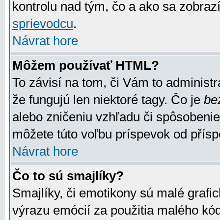
kontrolu nad tým, čo a ako sa zobrazí
sprievodcu
.
Návrat hore
Môžem používať HTML?
To závisí na tom, či Vám to administrá
že fungujú len niektoré tagy. Čo je
be
alebo zničeniu vzhľadu či spôsobeni
môžete túto voľbu príspevok od přís
Návrat hore
Čo to sú smajlíky?
Smajlíky, či emotikony sú malé grafic
výrazu emócií za použitia malého kód