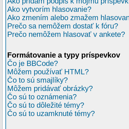
Ako pridám podpis k môjmu príspev
Ako vytvorím hlasovanie?
Ako zmením alebo zmažem hlasovan
Prečo sa nemôžem dostať k fóru?
Prečo nemôžem hlasovať v ankete?
Formátovanie a typy príspevkov
Čo je BBCode?
Môžem používať HTML?
Čo to sú smajlíky?
Môžem pridávať obrázky?
Čo sú to oznámenia?
Čo sú to dôležité témy?
Čo sú to uzamknuté témy?