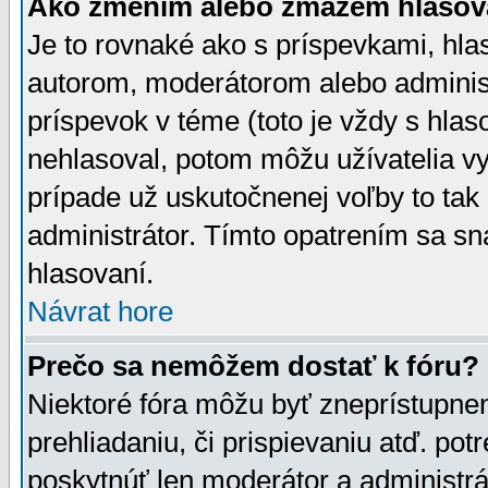
Ako zmením alebo zmažem hlasov
Je to rovnaké ako s príspevkami, h
autorom, moderátorom alebo administ
príspevok v téme (toto je vždy s hlas
nehlasoval, potom môžu užívatelia v
prípade už uskutočnenej voľby to tak
administrátor. Tímto opatrením sa sn
hlasovaní.
Návrat hore
Prečo sa nemôžem dostať k fóru?
Niektoré fóra môžu byť zneprístupnen
prehliadaniu, či prispievaniu atď. pot
poskytnúť len moderátor a administrát