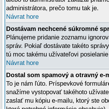
administrátora, prečo tomu tak je.
Návrat hore
Dostávam nechcené súkromné spr
Plánujeme pridanie zoznamu ignorov
správ. Pokiaľ dostávate takéto správy
tú moc takému užívateľovi posielanie
Návrat hore
Dostal som spamový a otravný e-ma
To je nám ľúto. Príspevkové formulá
snažíme vystopovať takéhoto užívateľ
zaslať mu kópiu e-mailu, ktorý ste obdr