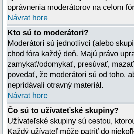
oprávnenia moderátorov na celom fór
Návrat hore
Kto sú to moderátori?
Moderátori sú jednotlivci (alebo skupi
chod fóra každý deň. Majú právo upr
zamykať/odomykať, presúvať, mazať a
povedať, že moderátori sú od toho, a
nepridávali otravný materiál.
Návrat hore
Čo sú to užívateťské skupiny?
Užívateľské skupiny sú cestou, ktoro
Každý užívateľ môže patriť do nieko