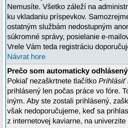
Nemusíte. Všetko záleží na administrá
ku vkladaniu príspevkov. Samozrejme
ostatným službám nedostupným anon
súkromné správy, posielanie e-mailov
Vrele Vám teda registráciu doporučuj
Návrat hore
Prečo som automaticky odhlásen
Pokiaľ nezaškrtnete tlačítko
Prihlásiť
prihlásený len počas práce vo fóre. 
iným. Aby ste zostali prihlásený, zaškr
však nedoporučujeme, keď sa prihlasuj
z internetovej kaviarne, na univerzite 