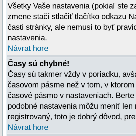
Všetky Vaše nastavenia (pokiaľ ste z
zmene stačí stlačiť tlačítko odkazu
N
časti stránky, ale nemusí to byť prav
nastavenia.
Návrat hore
Časy sú chybné!
Časy sú takmer vždy v poriadku, avša
časovom pásme než v tom, v ktorom s
časové pásmo v nastaveniach. Bert
podobné nastavenia môžu meniť len re
registrovaný, toto je dobrý dôvod, pre
Návrat hore