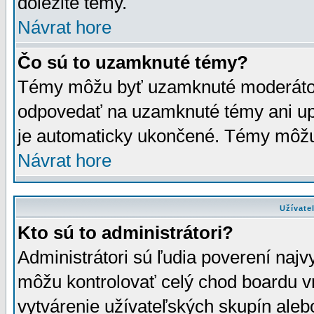
dôležité témy.
Návrat hore
Čo sú to uzamknuté témy?
Témy môžu byť uzamknuté moderáto
odpovedať na uzamknuté témy ani up
je automaticky ukončené. Témy môžu
Návrat hore
Užívate
Kto sú to administrátori?
Administrátori sú ľudia poverení najv
môžu kontrolovať celý chod boardu v
vytvárenie užívateľských skupín aleb