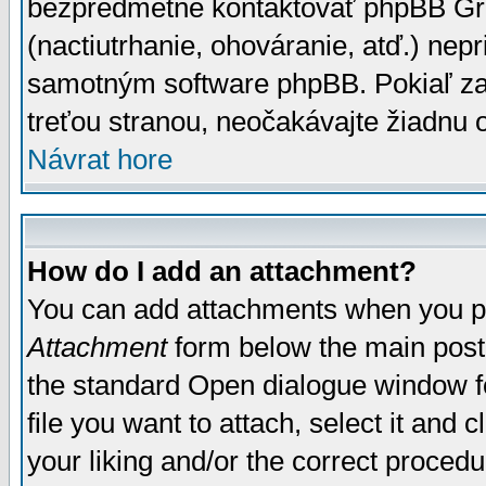
bezpredmetné kontaktovať phpBB Grou
(nactiutrhanie, ohováranie, atď.) ne
samotným software phpBB. Pokiaľ zaš
treťou stranou, neočakávajte žiadnu
Návrat hore
How do I add an attachment?
You can add attachments when you p
Attachment
form below the main post
the standard Open dialogue window fo
file you want to attach, select it and
your liking and/or the correct proced