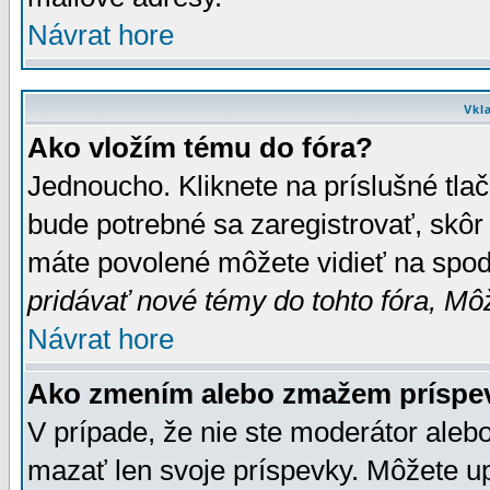
Návrat hore
Vkl
Ako vložím tému do fóra?
Jednoucho. Kliknete na príslušné tla
bude potrebné sa zaregistrovať, skôr 
máte povolené môžete vidieť na spodn
pridávať nové témy do tohto fóra, Môž
Návrat hore
Ako zmením alebo zmažem príspe
V prípade, že nie ste moderátor aleb
mazať len svoje príspevky. Môžete u