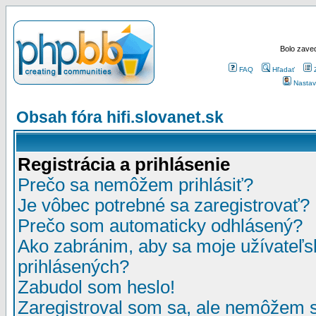
Bolo zaved
FAQ
Hľadať
Nastav
Obsah fóra hifi.slovanet.sk
Registrácia a prihlásenie
Prečo sa nemôžem prihlásiť?
Je vôbec potrebné sa zaregistrovať?
Prečo som automaticky odhlásený?
Ako zabránim, aby sa moje užívateľ
prihlásených?
Zabudol som heslo!
Zaregistroval som sa, ale nemôžem sa