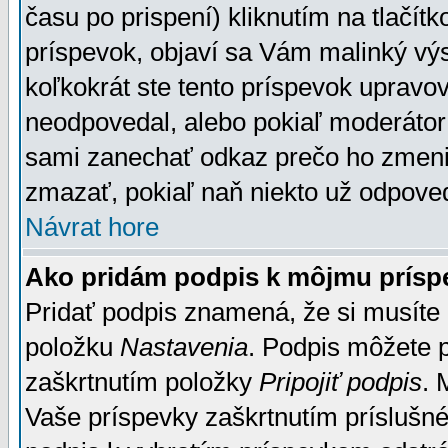
času po prispení) kliknutím na tlačít
príspevok, objaví sa Vám malinký výs
koľkokrát ste tento príspevok upravova
neodpovedal, alebo pokiaľ moderátor č
sami zanechať odkaz prečo ho zmenil
zmazať, pokiaľ naň niekto už odpoved
Návrat hore
Ako pridám podpis k môjmu prísp
Pridať podpis znamená, že si musíte n
položku
Nastavenia
. Podpis môžete 
zaškrtnutím položky
Pripojiť podpis
. 
Vaše príspevky zaškrtnutím príslušné