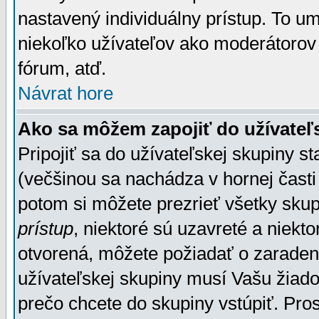
nastavený individuálny prístup. To u
niekoľko užívateľov ako moderátorov 
fórum, atď.
Návrat hore
Ako sa môžem zapojiť do užívateľ
Pripojiť sa do užívateľskej skupiny s
(večšinou sa nachádza v hornej časti 
potom si môžete prezrieť všetky sku
prístup
, niektoré sú uzavreté a niekt
otvorená, môžete požiadať o zaradeni
užívateľskej skupiny musí Vašu žiado
prečo chcete do skupiny vstúpiť. Pro