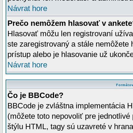
Návrat hore
Prečo nemôžem hlasovať v ankete
Hlasovať môžu len registrovaní užívat
ste zaregistrovaný a stále nemôžet
prístup alebo je hlasovanie už ukonč
Návrat hore
Formátov
Čo je BBCode?
BBCode je zvláštna implementácia HT
(môžete toto nepovoliť pre jednotli
štýlu HTML, tagy sú uzavreté v hrana