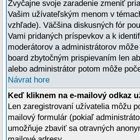
Zvyčajne svoje zaradenie zmeniť pr
Vašim užívateľským menom v témach 
vzhľade). Väčšina diskusných fór pou
Vami pridaných príspevkov a k identif
moderátorov a administrátorov môže 
board zbytočným prispievaním len aby
alebo administrátor potom môže počet
Návrat hore
Keď kliknem na e-mailový odkaz už
Len zaregistrovaní užívatelia môžu p
mailový formulár (pokiaľ administráto
umožňuje zbaviť sa otravných anonym
mailové adresy.