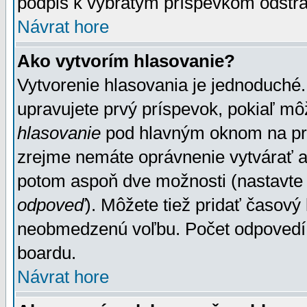
podpis k vybratým príspevkom odstrá
Návrat hore
Ako vytvorím hlasovanie?
Vytvorenie hlasovania je jednoduché.
upravujete prvý príspevok, pokiaľ môž
hlasovanie
pod hlavným oknom na prid
zrejme nemáte oprávnenie vytvárať an
potom aspoň dve možnosti (nastavte 
odpoveď
). Môžete tiež pridať časový
neobmedzenú voľbu. Počet odpovedí, 
boardu.
Návrat hore