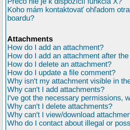
Prečo nie je k dispozícií funkcia X?
Koho mám kontaktovať ohľadom otrav
boardu?
Attachments
How do I add an attachment?
How do I add an attachment after the i
How do I delete an attachment?
How do I update a file comment?
Why isn't my attachment visible in th
Why can't I add attachments?
I've got the necessary permissions, 
Why can't I delete attachments?
Why can't I view/download attachme
Who do I contact about illegal or poss