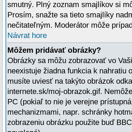
smutný. Plný zoznam smajlíkov si mô
Prosím, snažte sa tieto smajlíky nad
nečitateľným. Moderátor môže prípa
Návrat hore
Môžem pridávať obrázky?
Obrázky sa môžu zobrazovať vo Vaši
neexistuje žiadna funkcia k nahratiu
musíte uviesť na takýto obrázok odka
internete.sk/moj-obrazok.gif. Nemôž
PC (pokiaľ to nie je verejne prístupn
mechanizmami, napr. schránky hotmai
zobrazeniu obrázku použite buď BBCo