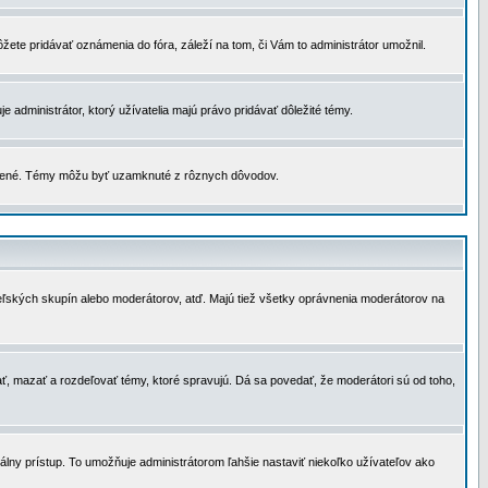
žete pridávať oznámenia do fóra, záleží na tom, či Vám to administrátor umožnil.
 administrátor, ktorý užívatelia majú právo pridávať dôležité témy.
čené. Témy môžu byť uzamknuté z rôznych dôvodov.
teľských skupín alebo moderátorov, atď. Majú tiež všetky oprávnenia moderátorov na
ť, mazať a rozdeľovať témy, ktoré spravujú. Dá sa povedať, že moderátori sú od toho,
lny prístup. To umožňuje administrátorom ľahšie nastaviť niekoľko užívateľov ako