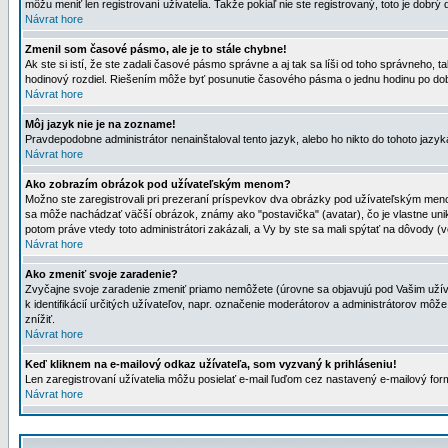
môžu meniť len registrovaní uživatelia. Takže pokiaľ nie ste registrovaný, toto je dobrý 
Návrat hore
Zmenil som časové pásmo, ale je to stále chybne!
Ak ste si istí, že ste zadali časové pásmo správne a aj tak sa líši od toho správneho
hodinový rozdiel. Riešením môže byť posunutie časového pásma o jednu hodinu po dob
Návrat hore
Môj jazyk nie je na zozname!
Pravdepodobne administrátor nenainštaloval tento jazyk, alebo ho nikto do tohoto jazyka 
Návrat hore
Ako zobrazím obrázok pod užívateľským menom?
Možno ste zaregistrovali pri prezeraní príspevkov dva obrázky pod užívateľským menom
sa môže nachádzať väčší obrázok, známy ako "postavička" (avatar), čo je vlastne uniká
potom práve vtedy toto administrátori zakázali, a Vy by ste sa mali spýtať na dôvody (v
Návrat hore
Ako zmeniť svoje zaradenie?
Zvyčajne svoje zaradenie zmeniť priamo nemôžete (úrovne sa objavujú pod Vašim užív
k identifikácií určitých užívateľov, napr. označenie moderátorov a administrátorov m
znížiť.
Návrat hore
Keď kliknem na e-mailový odkaz užívateľa, som vyzvaný k prihláseniu!
Len zaregistrovaní užívatelia môžu posielať e-mail ľuďom cez nastavený e-mailový form
Návrat hore