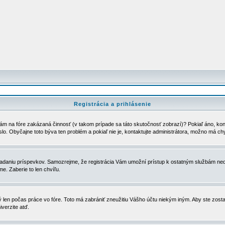
Registrácia a prihlásenie
ám na fóre zakázaná činnosť (v takom prípade sa táto skutočnosť zobrazí)? Pokiaľ áno, kontak
eslo. Obyčajne toto býva ten problém a pokiaľ nie je, kontaktujte administrátora, možno má ch
u vkladaniu príspevkov. Samozrejme, že registrácia Vám umožní prístup k ostatným službám
e. Zaberie to len chvíľu.
ý len počas práce vo fóre. Toto má zabrániť zneužitiu Vášho účtu niekým iným. Aby ste zostal
iverzite atď.