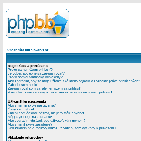
Obsah fóra hifi.slovanet.sk
Registrácia a prihlásenie
Prečo sa nemôžem prihlásiť?
Je vôbec potrebné sa zaregistrovať?
Prečo som automaticky odhlásený?
Ako zabránim, aby sa moje užívateľské meno objavilo v zozname práve prihlásených?
Zabudol som heslo!
Zaregistroval som sa, ale nemôžem sa prihlásiť!
V minulosti som sa zaregistroval, avšak teraz sa nemôžem prihlásiť!
Užívateľské nastavenia
Ako zmením svoje nastavenia?
Časy sú chybné!
Zmenil som časové pásmo, ale je to stále chybne!
Môj jazyk nie je na zozname!
Ako zobrazím obrázok pod užívateľským menom?
Ako zmeniť svoje zaradenie?
Keď kliknem na e-mailový odkaz užívateľa, som vyzvaný k prihláseniu!
Vkladanie príspevkov