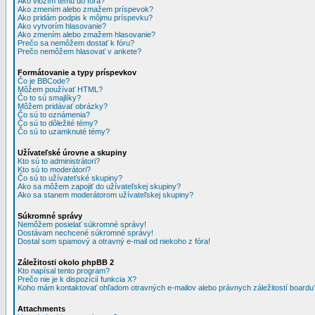
Ako vložím tému do fóra?
Ako zmením alebo zmažem príspevok?
Ako pridám podpis k môjmu príspevku?
Ako vytvorím hlasovanie?
Ako zmením alebo zmažem hlasovanie?
Prečo sa nemôžem dostať k fóru?
Prečo nemôžem hlasovať v ankete?
Formátovanie a typy príspevkov
Čo je BBCode?
Môžem používať HTML?
Čo to sú smajlíky?
Môžem pridávať obrázky?
Čo sú to oznámenia?
Čo sú to dôležité témy?
Čo sú to uzamknuté témy?
Užívateľské úrovne a skupiny
Kto sú to administrátori?
Kto sú to moderátori?
Čo sú to užívateťské skupiny?
Ako sa môžem zapojiť do užívateľskej skupiny?
Ako sa stanem moderátorom užívateľskej skupiny?
Súkromné správy
Nemôžem posielať súkromné správy!
Dostávam nechcené súkromné správy!
Dostal som spamový a otravný e-mail od niekoho z fóra!
Záležitosti okolo phpBB 2
Kto napísal tento program?
Prečo nie je k dispozícií funkcia X?
Koho mám kontaktovať ohľadom otravných e-mailov alebo právnych záležitostí boardu
Attachments