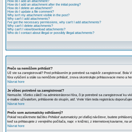
How do I add an attachment?
How do I add an attachment after the initial posting?
How do I delete an attachment?
How do I update a file comment?
Why isn't my attachment visible in the post?
Why can't I add attachments?
I've got the necessary permissions, why can't I add attachments?
Why can't I delete attachments?
Why can't I view/download attachments?
Who do I contact about illegal or possibly illegal attachments?
Prečo sa nemôžem prihlásiť?
Už ste sa zaregistrovali? Pred prihlásením je potrebné sa najskôr zaregistrovať. Bola V
fóra vylúčení a stále sa nemôžete prihlásiť, znova skontrolujte prihlasovacie meno a h
Návrat hore
Je vôbec potrebné sa zaregistrovať?
Nemusíte. Všetko záleží na administrátorovi fóra, či je potrebné sa zaregistrovať k
e-mailov užívateľom, prihlásenie do skupín, atď. Vrele Vám teda registráciu doporučujem
Návrat hore
Prečo som automaticky odhlásený?
Pokiaľ nezaškrtnete tlačítko
Prihlásiť automaticky pri ďalšej návšteve
, budete prihlásen
keď sa prihlasujete z verejného počítača, napr. v knižnici, z internetovej kaviarne, na un
Návrat hore