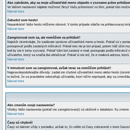
Ako zabránim, aby sa moje užívateľské meno objavilo v zozname práve prihlás
Vo Vašom nastavení nájdete možnosť
Skryť Vašu prítomnosť vo fóre
, pokiaľ túto mož
Návrat hore
Zabudol som heslo!
Nepanikárte! Vaše heslo môžeme obnovit. V tomto prípade stlačte na prihlasovacej strá
Návrat hore
Zaregistroval som sa, ale nemôžem sa prihlásiť!
Najskôr skontrolujte, že zadávate správne užívateľské meno a heslo. Pokiaľ sú v poria
postupovať podľa zaslaných inštrukcií. Pokiaľ toto nie je ten prípad, potom Váš účet mu
boli by ste k tomu vyzvaný. Pokiaľ Vám bol zaslaný e-mail, postupujte podľa inštrukcií
užívateľov, ktorý sa snažia iba obťažovať. Pokiaľ si ste istí, že e-mailová adresa, ktorú 
Návrat hore
V minulosti som sa zaregistroval, avšak teraz sa nemôžem prihlásiť!
Najpravdepodobnejšie dôvody: zadali ste chybné uživateľské meno alebo heslo (skontroluj
to bežné, že sa pravidelne odstraňujú užívatelia, ktorí ničím neprispeli, aby sa zmenši
Návrat hore
Ako zmením svoje nastavenia?
Všetky Vaše nastavenia (pokiaľ ste zaregistrovaný) sú uložené v databáze. Ku zmene s
Návrat hore
Časy sú chybné!
Časy sú takmer vždy v poriadku, avšak to, čo vidíte sú časy zobrazené v inom časo