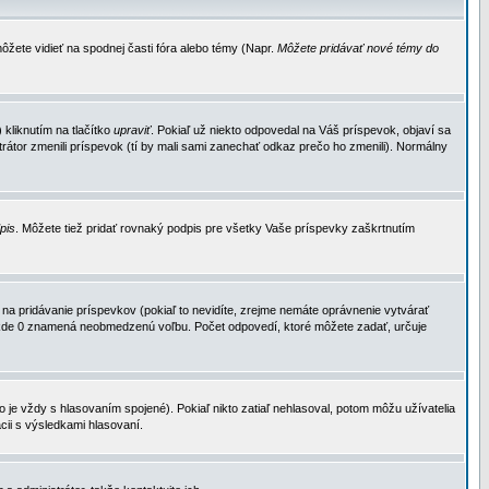
ôžete vidieť na spodnej časti fóra alebo témy (Napr.
Môžete pridávať nové témy do
kliknutím na tlačítko
upraviť
. Pokiaľ už niekto odpovedal na Váš príspevok, objaví sa
trátor zmenili príspevok (tí by mali sami zanechať odkaz prečo ho zmenili). Normálny
dpis
. Môžete tiež pridať rovnaký podpis pre všetky Vaše príspevky zaškrtnutím
a pridávanie príspevkov (pokiaľ to nevidíte, zrejme nemáte oprávnenie vytvárať
u, kde 0 znamená neobmedzenú voľbu. Počet odpovedí, ktoré môžete zadať, určuje
je vždy s hlasovaním spojené). Pokiaľ nikto zatiaľ nehlasoval, potom môžu užívatelia
cii s výsledkami hlasovaní.