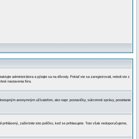
tujte administrátora a pýtajte sa na dôvody. Pokiaľ ste sa zaregistrovali, neboli ste z
ybné nastavenia fóra.
 nedostupným anonymným užívateľom, ako napr. postavičky, súkromné správy, posielanie
i prihlásený, zaškrtnite toto políčko, keď se prihlasujete. Toto však nedoporučujeme,