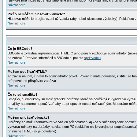
Niektoré fóra môžu byť zneprístupnené určitým ľuďom či skupinám. K čítaniu, prehliadani
Návrat hore
Prečo nemôžem hlasovať v ankete?
Hlasovať môžu len registrovaní užívatelia (aby neboli skreslené výsledky). Pokiaľ st
Návrat hore
Čo je BBCode?
BBCode je zvláštna implementácia HTML. O jeho použití rozhoduje administrátor (môžet
sa zobrazí. Pre viac informácií o BBCode si pozrite
sprievodcu
.
Návrat hore
Môžem používať HTML?
To závisí na tom, či Vám to administrátor povolí. Pokiaľ to máte povolené, zistíte, že fun
príspevok od příspěvku zakázať.
Návrat hore
Čo to sú smajlíky?
Smajlíky, či emotikony sú malé grafické obrázky, ktoré sa používají k vyjadreniu výra
smajlíky nadmerne nepoužívať, aby sa príspevok nestal nečitateľným. Moderátor môž
Návrat hore
Môžem pridávať obrázky?
Obrázky sa môžu zobrazovať vo Vašich príspevkoch. Aj keď v súčasnej dobe neexistuje
vytvárať odkazy na obrázky na vlastnom PC (pokiaľ to nie je verejne prístupná stani
príslušné HTML (ak je povolené).
Návrat hore