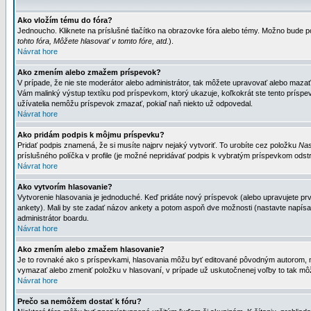
Ako vložím tému do fóra?
Jednoucho. Kliknete na príslušné tlačítko na obrazovke fóra alebo témy. Možno bude po
tohto fóra, Môžete hlasovať v tomto fóre, atd.
).
Návrat hore
Ako zmením alebo zmažem príspevok?
V prípade, že nie ste moderátor alebo administrátor, tak môžete upravovať alebo mazať
Vám malinký výstup textíku pod príspevkom, ktorý ukazuje, koľkokrát ste tento príspevo
užívatelia nemôžu príspevok zmazať, pokiaľ naň niekto už odpovedal.
Návrat hore
Ako pridám podpis k môjmu príspevku?
Pridať podpis znamená, že si musíte najprv nejaký vytvoriť. To urobíte cez položku
Nas
príslušného políčka v profile (je možné nepridávať podpis k vybratým príspevkom odstr
Návrat hore
Ako vytvorím hlasovanie?
Vytvorenie hlasovania je jednoduché. Keď pridáte nový príspevok (alebo upravujete prvý
ankety). Mali by ste zadať názov ankety a potom aspoň dve možnosti (nastavte napísa
administrátor boardu.
Návrat hore
Ako zmením alebo zmažem hlasovanie?
Je to rovnaké ako s príspevkami, hlasovania môžu byť editované pôvodným autorom, mod
vymazať alebo zmeniť položku v hlasovaní, v prípade už uskutočnenej voľby to tak môž
Návrat hore
Prečo sa nemôžem dostať k fóru?