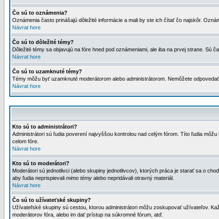
Čo sú to oznámenia?
Oznámenia často prinášajú dôležité informácie a mali by ste ich čítať čo najskôr. Ozná
Návrat hore
Čo sú to dôležité témy?
Dôležité témy sa objavujú na fóre hned pod oznámeniami, ale iba na prvej strane. Sú čas
Návrat hore
Čo sú to uzamknuté témy?
Témy môžu byť uzamknuté moderátorom alebo administrátorom. Nemôžete odpovedať n
Návrat hore
Kto sú to administrátori?
Administrátori sú ľudia poverení najvyššou kontrolou nad celým fórom. Títo ľudia môž
celom fóre.
Návrat hore
Kto sú to moderátori?
Moderátori sú jednotlivci (alebo skupiny jednotlivcov), ktorých práca je starať sa o
aby ľudia neprispievali
mimo témy
alebo nepridávali otravný materiál.
Návrat hore
Čo sú to užívateťské skupiny?
Užívateľské skupiny sú cestou, ktorou administrátori môžu zoskupovať užívateľov. Kaž
moderátorov fóra, alebo im dať prístup na súkromné fórum, atď.