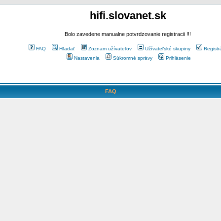
hifi.slovanet.sk
Bolo zavedene manualne potvrdzovanie registracii !!!
FAQ
Hľadať
Zoznam užívateľov
Užívateľské skupiny
Registr
Nastavenia
Súkromné správy
Prihlásenie
FAQ