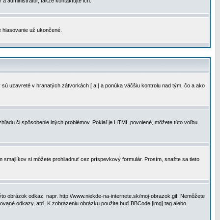
a administrátor, takže kontaktujte ich.
je hlasovanie už ukončené.
 sú uzavreté v hranatých zátvorkách [ a ] a ponúka väčšiu kontrolu nad tým, čo a ako
vzhľadu či spôsobenie iných problémov. Pokiaľ je HTML povolené, môžete túto voľbu
m smajlíkov si môžete prohliadnuť cez príspevkový formulár. Prosím, snažte sa tieto
to obrázok odkaz, napr. http://www.niekde-na-internete.sk/moj-obrazok.gif. Nemôžete
slované odkazy, atď. K zobrazeniu obrázku použite buď BBCode [img] tag alebo