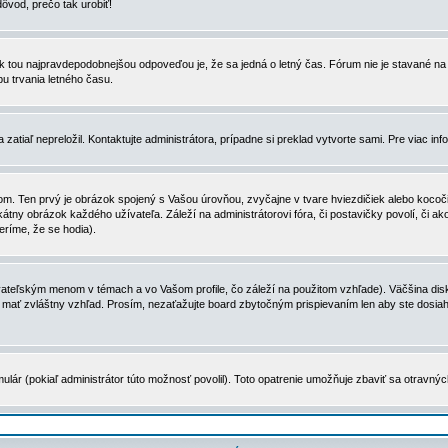
dôvod, prečo tak urobiť!
, tak tou najpravdepodobnejšou odpoveďou je, že sa jedná o letný čas. Fórum nie je stavané
u trvania letného času.
zatiaľ nepreložil. Kontaktujte administrátora, prípadne si preklad vytvorte sami. Pre viac in
. Ten prvý je obrázok spojený s Vašou úrovňou, zvyčajne v tvare hviezdičiek alebo kocočiek
tny obrázok každého užívateľa. Záleží na administrátorovi fóra, či postavičky povolí, či ak
eríme, že se hodia).
ateľským menom v témach a vo Vašom profile, čo záleží na použitom vzhľade). Väčšina disk
ôže mať zvláštny vzhľad. Prosím, nezaťažujte board zbytočným prispievaním len aby ste dosi
ulár (pokiaľ administrátor túto možnosť povolil). Toto opatrenie umožňuje zbaviť sa otravný