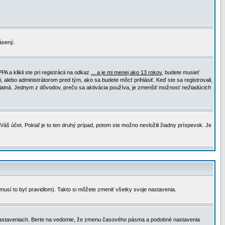
lásený.
a klikli ste pri registrácii na odkaz
... a je mi menej ako 13 rokov
, budete musieť
, alebo administrátorom pred tým, ako sa budete môcť prihlásiť. Keď ste sa registrovali,
e platná. Jednym z dôvodov, prečo sa aktivácia používa, je zmenšiť možnosť
nežiadúcich
Váš účet. Pokiaľ je to ten druhý prípad, potom ste možno nevložili žiadny príspevok. Je
emusí to byť pravidlom). Takto si môžete zmeniť všetky svoje nastavenia.
 nastaveniach. Berte na vedomie, že zmenu časového pásma a podobné nastavenia