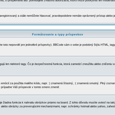
u, či prispievaniu atď. potrebujete zvláštnu autorizáciu, ktorú môže poskytnúť len moderátor 
e zaregistrovaný a stále nemôžete hlasovať, pravdepodobne nemáte oprávnený prístup alebo 
Formátovanie a typy príspevkov
e toto nepovoliť pre jednotlivé príspevky). BBCode sám o sebe je podobný štýlu HTML, tagy
gujú len niektoré tagy. Čo je
bezpečnostná
funkcia, ktorá zamedzí zneužitiu alebo zničeniu 
zu emócií za použitia malého kódu, napr. :) znamená šťastný, :( znamená smutný. Plný zozna
e prípadne Váš príspevok v tomto smere zmeniť.
 žiadna funkcia k nahratiu obrázkov priamo na board. Z tohto dôvodu musíte uviesť na taký
ca) alebo obrázky za preverujúcimi mechanizmami, napr. schránky hotmail alebo yahoo, zahe