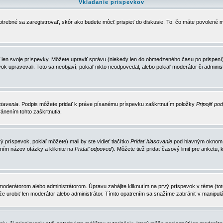
Vkladanie príspevkov
trebné sa zaregistrovať, skôr ako budete môcť prispieť do diskusie. To, čo máte povolené m
 len svoje príspevky. Môžete upraviť správu (niekedy len do obmedzeného času po prispení) 
k upravovali. Toto sa neobjaví, pokiaľ nikto neodpovedal, alebo pokiaľ moderátor či adminis
tavenia
. Podpis môžete pridať k práve písanému príspevku zaškrtnutím položky
Pripojiť po
ánením tohto zaškrtnutia.
 príspevok, pokiaľ môžete) mali by ste vidieť tlačítko
Pridať hlasovanie
pod hlavným oknom n
ním názov otázky a kliknite na
Pridať odpoveď
). Môžete tiež pridať časový limit pre anket
erátorom alebo administrátorom. Úpravu zahájite kliknutím na prvý príspevok v téme (toto 
e urobiť len moderátor alebo administrátor. Tímto opatrením sa snažíme zabrániť v manipulá