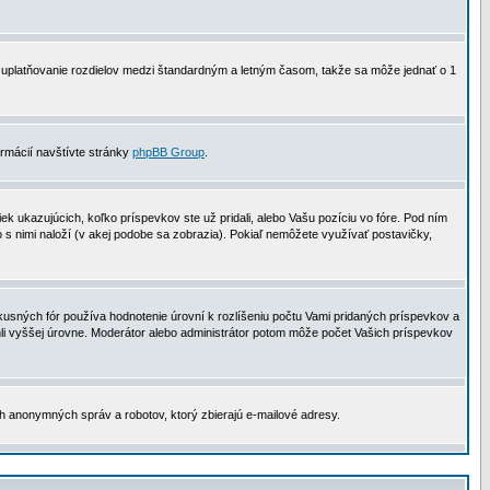
 na uplatňovanie rozdielov medzi štandardným a letným časom, takže sa môže jednať o 1
formácií navštívte stránky
phpBB Group
.
 ukazujúcich, koľko príspevkov ste už pridali, alebo Vašu pozíciu vo fóre. Pod ním
o s nimi naloží (v akej podobe sa zobrazia). Pokiaľ nemôžete využívať postavičky,
usných fór používa hodnotenie úrovní k rozlíšeniu počtu Vami pridaných príspevkov a
ahli vyššej úrovne. Moderátor alebo administrátor potom môže počet Vašich príspevkov
ch anonymných správ a robotov, ktorý zbierajú e-mailové adresy.