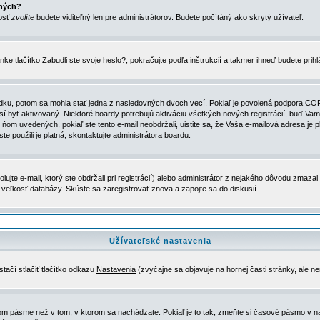
ených?
nosť
zvolíte
budete viditeľný len pre administrátorov. Budete počítáný ako skrytý užívateľ.
nke tlačítko
Zabudli ste svoje heslo?
, pokračujte podľa inštrukcií a takmer ihneď budete prih
dku, potom sa mohla stať jedna z nasledovných dvoch vecí. Pokiaľ je povolená podpora COPPA 
sí byť aktivovaný. Niektoré boardy potrebujú aktiváciu všetkých nových registrácií, buď Vami
 v ňom uvedených, pokiaľ ste tento e-mail neobdržali, uistite sa, že Vaša e-mailová adresa j
ste použili je platná, skontaktujte administrátora boardu.
te e-mail, ktorý ste obdržali pri registrácií) alebo administrátor z nejakého dôvodu zmazal 
la veľkosť databázy. Skúste sa zaregistrovať znova a zapojte sa do diskusií.
Užívateľské nastavenia
tačí stlačiť tlačítko odkazu
Nastavenia
(zvyčajne sa objavuje na hornej časti stránky, ale n
vom pásme než v tom, v ktorom sa nachádzate. Pokiaľ je to tak, zmeňte si časové pásmo v