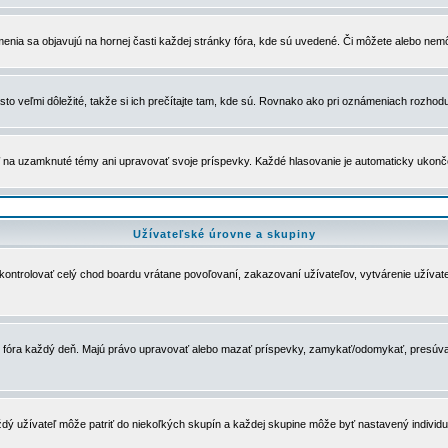
menia sa objavujú na hornej časti každej stránky fóra, kde sú uvedené. Či môžete alebo nemô
to veľmi dôležité, takže si ich prečítajte tam, kde sú. Rovnako ako pri oznámeniach rozhoduje
a uzamknuté témy ani upravovať svoje príspevky. Každé hlasovanie je automaticky ukon
Užívateľské úrovne a skupiny
u kontrolovať celý chod boardu vrátane povoľovaní, zakazovaní užívateľov, vytvárenie užíva
 chod fóra každý deň. Majú právo upravovať alebo mazať príspevky, zamykať/odomykať, presúva
dý užívateľ môže patriť do niekoľkých skupín a každej skupine môže byť nastavený individuá