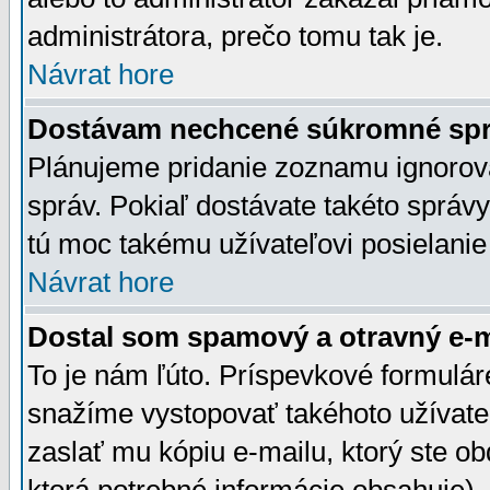
administrátora, prečo tomu tak je.
Návrat hore
Dostávam nechcené súkromné spr
Plánujeme pridanie zoznamu ignorov
správ. Pokiaľ dostávate takéto správy
tú moc takému užívateľovi posielanie
Návrat hore
Dostal som spamový a otravný e-ma
To je nám ľúto. Príspevkové formulá
snažíme vystopovať takéhoto užívateľ
zaslať mu kópiu e-mailu, ktorý ste obdr