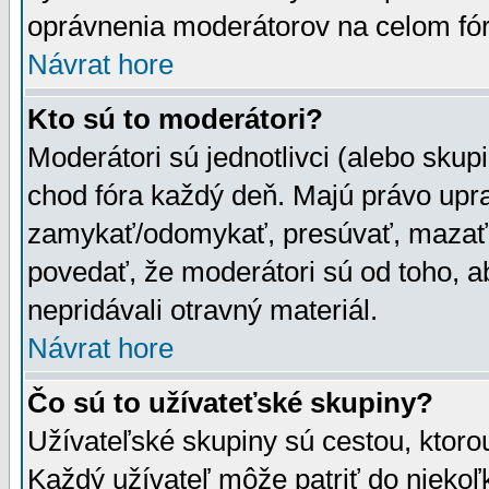
oprávnenia moderátorov na celom fór
Návrat hore
Kto sú to moderátori?
Moderátori sú jednotlivci (alebo skupi
chod fóra každý deň. Majú právo upr
zamykať/odomykať, presúvať, mazať a
povedať, že moderátori sú od toho, a
nepridávali otravný materiál.
Návrat hore
Čo sú to užívateťské skupiny?
Užívateľské skupiny sú cestou, ktoro
Každý užívateľ môže patriť do nieko