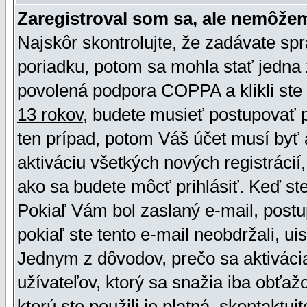
Zaregistroval som sa, ale nemôžem
Najskôr skontrolujte, že zadávate sp
poriadku, potom sa mohla stať jedna 
povolená podpora COPPA a klikli ste 
13 rokov
, budete musieť postupovať po
ten prípad, potom Váš účet musí byť 
aktiváciu všetkých nových registráci
ako sa budete môcť prihlásiť. Keď ste 
Pokiaľ Vám bol zaslaný e-mail, postu
pokiaľ ste tento e-mail neobdržali, ui
Jednym z dôvodov, prečo sa aktiváci
užívateľov, ktorý sa snažia iba obťažo
ktorú ste použili je platná, skontaktuj