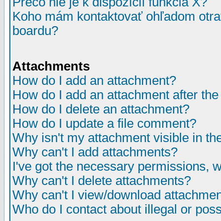
Prečo nie je k dispozícií funkcia X?
Koho mám kontaktovať ohľadom otrav
boardu?
Attachments
How do I add an attachment?
How do I add an attachment after the i
How do I delete an attachment?
How do I update a file comment?
Why isn't my attachment visible in th
Why can't I add attachments?
I've got the necessary permissions, 
Why can't I delete attachments?
Why can't I view/download attachme
Who do I contact about illegal or poss