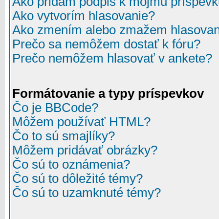
Ako pridám podpis k môjmu príspev
Ako vytvorím hlasovanie?
Ako zmením alebo zmažem hlasovan
Prečo sa nemôžem dostať k fóru?
Prečo nemôžem hlasovať v ankete?
Formátovanie a typy príspevkov
Čo je BBCode?
Môžem používať HTML?
Čo to sú smajlíky?
Môžem pridávať obrázky?
Čo sú to oznámenia?
Čo sú to dôležité témy?
Čo sú to uzamknuté témy?