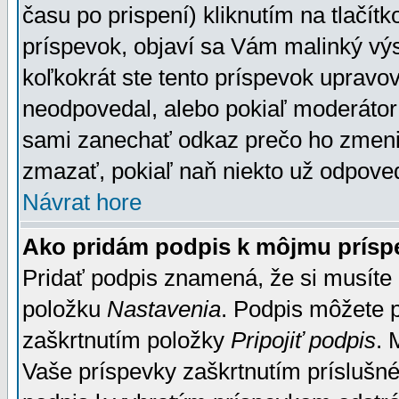
času po prispení) kliknutím na tlačít
príspevok, objaví sa Vám malinký výs
koľkokrát ste tento príspevok upravova
neodpovedal, alebo pokiaľ moderátor č
sami zanechať odkaz prečo ho zmenil
zmazať, pokiaľ naň niekto už odpoved
Návrat hore
Ako pridám podpis k môjmu prísp
Pridať podpis znamená, že si musíte n
položku
Nastavenia
. Podpis môžete 
zaškrtnutím položky
Pripojiť podpis
. 
Vaše príspevky zaškrtnutím príslušné