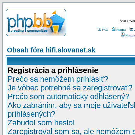
Bolo zaved
FAQ
Hľadať
Nastav
Obsah fóra hifi.slovanet.sk
Registrácia a prihlásenie
Prečo sa nemôžem prihlásiť?
Je vôbec potrebné sa zaregistrovať?
Prečo som automaticky odhlásený?
Ako zabránim, aby sa moje užívateľ
prihlásených?
Zabudol som heslo!
Zaregistroval som sa, ale nemôžem sa