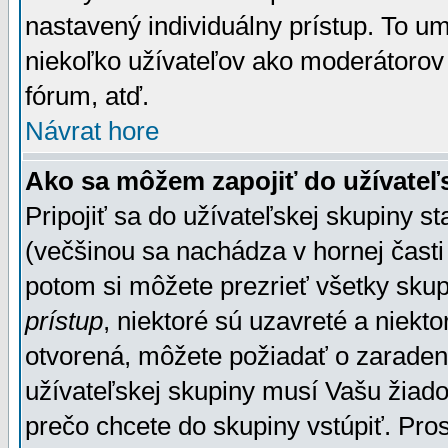
nastavený individuálny prístup. To u
niekoľko užívateľov ako moderátorov 
fórum, atď.
Návrat hore
Ako sa môžem zapojiť do užívateľ
Pripojiť sa do užívateľskej skupiny s
(večšinou sa nachádza v hornej časti 
potom si môžete prezrieť všetky sku
prístup
, niektoré sú uzavreté a niekt
otvorená, môžete požiadať o zaradeni
užívateľskej skupiny musí Vašu žiado
prečo chcete do skupiny vstúpiť. Pro