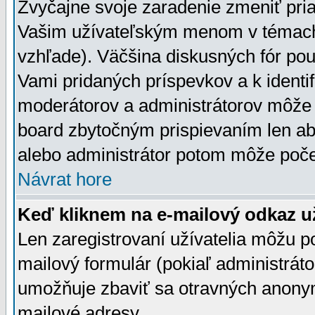
Zvyčajne svoje zaradenie zmeniť pr
Vašim užívateľským menom v témach 
vzhľade). Väčšina diskusných fór pou
Vami pridaných príspevkov a k identif
moderátorov a administrátorov môže 
board zbytočným prispievaním len aby
alebo administrátor potom môže počet
Návrat hore
Keď kliknem na e-mailový odkaz už
Len zaregistrovaní užívatelia môžu p
mailový formulár (pokiaľ administráto
umožňuje zbaviť sa otravných anonym
mailové adresy.