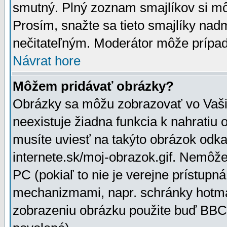
smutný. Plný zoznam smajlíkov si mô
Prosím, snažte sa tieto smajlíky nad
nečitateľným. Moderátor môže prípa
Návrat hore
Môžem pridávať obrázky?
Obrázky sa môžu zobrazovať vo Vaši
neexistuje žiadna funkcia k nahratiu
musíte uviesť na takýto obrázok odka
internete.sk/moj-obrazok.gif. Nemôž
PC (pokiaľ to nie je verejne prístupn
mechanizmami, napr. schránky hotmai
zobrazeniu obrázku použite buď BBCo