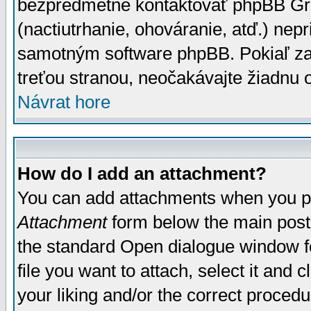
bezpredmetné kontaktovať phpBB Grou
(nactiutrhanie, ohováranie, atď.) ne
samotným software phpBB. Pokiaľ zaš
treťou stranou, neočakávajte žiadnu
Návrat hore
How do I add an attachment?
You can add attachments when you p
Attachment
form below the main post
the standard Open dialogue window fo
file you want to attach, select it and
your liking and/or the correct proced