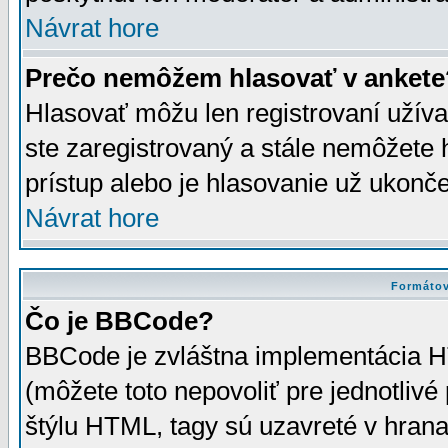
Návrat hore
Prečo nemôžem hlasovať v ankete
Hlasovať môžu len registrovaní užívat
ste zaregistrovaný a stále nemôžet
prístup alebo je hlasovanie už ukonč
Návrat hore
Formátov
Čo je BBCode?
BBCode je zvláštna implementácia HT
(môžete toto nepovoliť pre jednotli
štýlu HTML, tagy sú uzavreté v hrana