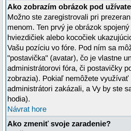
Ako zobrazím obrázok pod užíva
Možno ste zaregistrovali pri prezera
menom. Ten prvý je obrázok spojený 
hviezdičiek alebo kocočiek ukazujúcic
Vašu pozíciu vo fóre. Pod ním sa m
"postavička" (avatar), čo je vlastne 
administrátorovi fóra, či postavičky p
zobrazia). Pokiaľ nemôžete využívať 
administrátori zakázali, a Vy by ste 
hodia).
Návrat hore
Ako zmeniť svoje zaradenie?