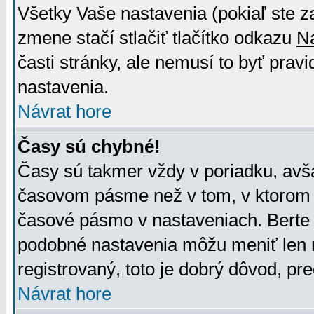
Všetky Vaše nastavenia (pokiaľ ste z
zmene stačí stlačiť tlačítko odkazu
N
časti stránky, ale nemusí to byť prav
nastavenia.
Návrat hore
Časy sú chybné!
Časy sú takmer vždy v poriadku, avša
časovom pásme než v tom, v ktorom s
časové pásmo v nastaveniach. Bert
podobné nastavenia môžu meniť len re
registrovaný, toto je dobrý dôvod, pre
Návrat hore