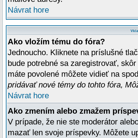
Návrat hore
Vkl
Ako vložím tému do fóra?
Jednoucho. Kliknete na príslušné tla
bude potrebné sa zaregistrovať, skôr 
máte povolené môžete vidieť na spodn
pridávať nové témy do tohto fóra, Môž
Návrat hore
Ako zmením alebo zmažem príspe
V prípade, že nie ste moderátor aleb
mazať len svoje príspevky. Môžete u