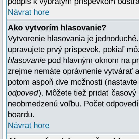
podpis k vybratým príspevkom odstrá
Návrat hore
Ako vytvorím hlasovanie?
Vytvorenie hlasovania je jednoduché.
upravujete prvý príspevok, pokiaľ môž
hlasovanie
pod hlavným oknom na prid
zrejme nemáte oprávnenie vytvárať an
potom aspoň dve možnosti (nastavte 
odpoveď
). Môžete tiež pridať časový
neobmedzenú voľbu. Počet odpovedí, 
boardu.
Návrat hore