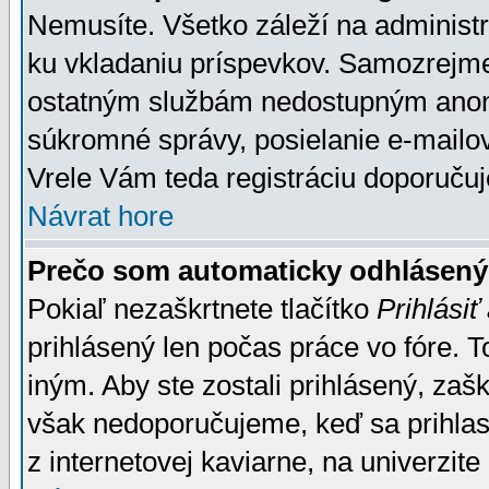
Nemusíte. Všetko záleží na administrá
ku vkladaniu príspevkov. Samozrejme
ostatným službám nedostupným anon
súkromné správy, posielanie e-mailov
Vrele Vám teda registráciu doporučuj
Návrat hore
Prečo som automaticky odhlásen
Pokiaľ nezaškrtnete tlačítko
Prihlásiť
prihlásený len počas práce vo fóre. 
iným. Aby ste zostali prihlásený, zaškr
však nedoporučujeme, keď sa prihlasuj
z internetovej kaviarne, na univerzite 