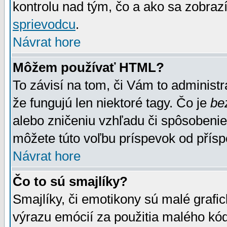
kontrolu nad tým, čo a ako sa zobrazí
sprievodcu
.
Návrat hore
Môžem používať HTML?
To závisí na tom, či Vám to administrá
že fungujú len niektoré tagy. Čo je
be
alebo zničeniu vzhľadu či spôsobeni
môžete túto voľbu príspevok od přís
Návrat hore
Čo to sú smajlíky?
Smajlíky, či emotikony sú malé grafic
výrazu emócií za použitia malého kód