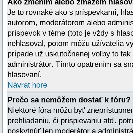
Ako zmením alebo zmažem hlasov
Je to rovnaké ako s príspevkami, h
autorom, moderátorom alebo administ
príspevok v téme (toto je vždy s hlas
nehlasoval, potom môžu užívatelia v
prípade už uskutočnenej voľby to tak
administrátor. Tímto opatrením sa sn
hlasovaní.
Návrat hore
Prečo sa nemôžem dostať k fóru?
Niektoré fóra môžu byť zneprístupnen
prehliadaniu, či prispievaniu atď. pot
poskytnúť len moderátor a administrát