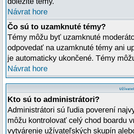
dôležité témy.
Návrat hore
Čo sú to uzamknuté témy?
Témy môžu byť uzamknuté moderáto
odpovedať na uzamknuté témy ani up
je automaticky ukončené. Témy môžu
Návrat hore
Užívate
Kto sú to administrátori?
Administrátori sú ľudia poverení najv
môžu kontrolovať celý chod boardu v
vytvárenie užívateľských skupín aleb