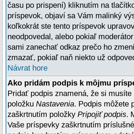
času po prispení) kliknutím na tlačít
príspevok, objaví sa Vám malinký výs
koľkokrát ste tento príspevok upravova
neodpovedal, alebo pokiaľ moderátor č
sami zanechať odkaz prečo ho zmenil
zmazať, pokiaľ naň niekto už odpoved
Návrat hore
Ako pridám podpis k môjmu prísp
Pridať podpis znamená, že si musíte n
položku
Nastavenia
. Podpis môžete 
zaškrtnutím položky
Pripojiť podpis
. 
Vaše príspevky zaškrtnutím príslušné