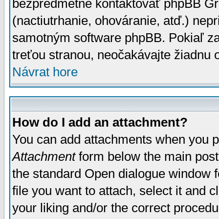
bezpredmetné kontaktovať phpBB Grou
(nactiutrhanie, ohováranie, atď.) ne
samotným software phpBB. Pokiaľ zaš
treťou stranou, neočakávajte žiadnu
Návrat hore
How do I add an attachment?
You can add attachments when you p
Attachment
form below the main post
the standard Open dialogue window fo
file you want to attach, select it and
your liking and/or the correct proced