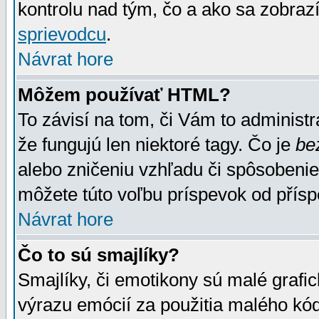
kontrolu nad tým, čo a ako sa zobrazí
sprievodcu
.
Návrat hore
Môžem používať HTML?
To závisí na tom, či Vám to administrá
že fungujú len niektoré tagy. Čo je
be
alebo zničeniu vzhľadu či spôsobeni
môžete túto voľbu príspevok od přís
Návrat hore
Čo to sú smajlíky?
Smajlíky, či emotikony sú malé grafic
výrazu emócií za použitia malého kód