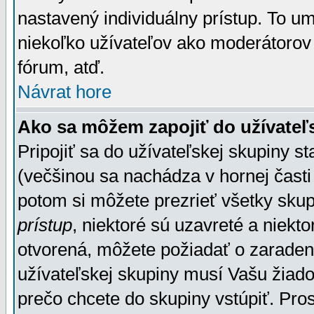
nastavený individuálny prístup. To u
niekoľko užívateľov ako moderátorov 
fórum, atď.
Návrat hore
Ako sa môžem zapojiť do užívateľ
Pripojiť sa do užívateľskej skupiny s
(večšinou sa nachádza v hornej časti 
potom si môžete prezrieť všetky sku
prístup
, niektoré sú uzavreté a niekt
otvorená, môžete požiadať o zaradeni
užívateľskej skupiny musí Vašu žiado
prečo chcete do skupiny vstúpiť. Pro