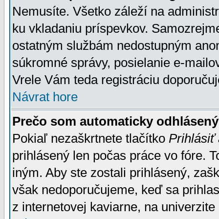
Nemusíte. Všetko záleží na administrá
ku vkladaniu príspevkov. Samozrejme
ostatným službám nedostupným anon
súkromné správy, posielanie e-mailov
Vrele Vám teda registráciu doporučuj
Návrat hore
Prečo som automaticky odhlásen
Pokiaľ nezaškrtnete tlačítko
Prihlásiť
prihlásený len počas práce vo fóre. 
iným. Aby ste zostali prihlásený, zaškr
však nedoporučujeme, keď sa prihlasuj
z internetovej kaviarne, na univerzite 