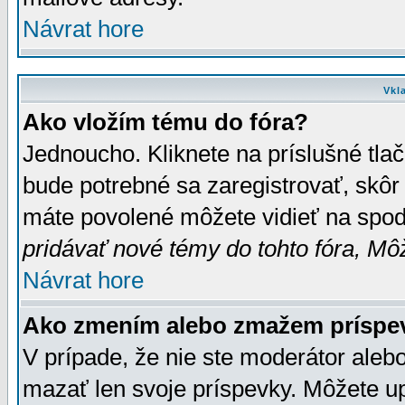
Návrat hore
Vkl
Ako vložím tému do fóra?
Jednoucho. Kliknete na príslušné tla
bude potrebné sa zaregistrovať, skôr 
máte povolené môžete vidieť na spodn
pridávať nové témy do tohto fóra, Môž
Návrat hore
Ako zmením alebo zmažem príspe
V prípade, že nie ste moderátor aleb
mazať len svoje príspevky. Môžete u