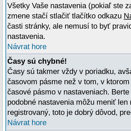
Všetky Vaše nastavenia (pokiaľ ste z
zmene stačí stlačiť tlačítko odkazu
N
časti stránky, ale nemusí to byť prav
nastavenia.
Návrat hore
Časy sú chybné!
Časy sú takmer vždy v poriadku, avša
časovom pásme než v tom, v ktorom s
časové pásmo v nastaveniach. Bert
podobné nastavenia môžu meniť len re
registrovaný, toto je dobrý dôvod, pre
Návrat hore