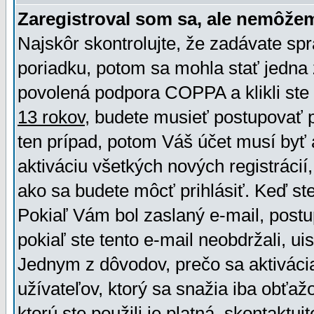
Zaregistroval som sa, ale nemôžem
Najskôr skontrolujte, že zadávate sp
poriadku, potom sa mohla stať jedna 
povolená podpora COPPA a klikli ste 
13 rokov
, budete musieť postupovať po
ten prípad, potom Váš účet musí byť 
aktiváciu všetkých nových registráci
ako sa budete môcť prihlásiť. Keď ste 
Pokiaľ Vám bol zaslaný e-mail, postu
pokiaľ ste tento e-mail neobdržali, ui
Jednym z dôvodov, prečo sa aktiváci
užívateľov, ktorý sa snažia iba obťažo
ktorú ste použili je platná, skontaktuj