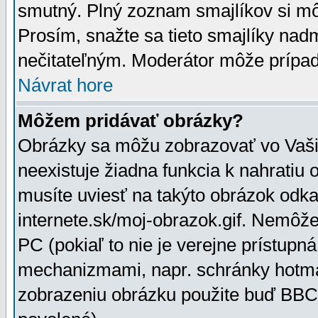
smutný. Plný zoznam smajlíkov si mô
Prosím, snažte sa tieto smajlíky nad
nečitateľným. Moderátor môže prípa
Návrat hore
Môžem pridávať obrázky?
Obrázky sa môžu zobrazovať vo Vaši
neexistuje žiadna funkcia k nahratiu
musíte uviesť na takýto obrázok odka
internete.sk/moj-obrazok.gif. Nemôž
PC (pokiaľ to nie je verejne prístupn
mechanizmami, napr. schránky hotmai
zobrazeniu obrázku použite buď BBCo