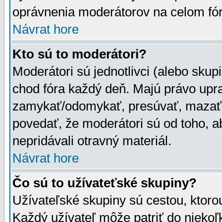
oprávnenia moderátorov na celom fór
Návrat hore
Kto sú to moderátori?
Moderátori sú jednotlivci (alebo skupi
chod fóra každý deň. Majú právo upr
zamykať/odomykať, presúvať, mazať a
povedať, že moderátori sú od toho, a
nepridávali otravný materiál.
Návrat hore
Čo sú to užívateťské skupiny?
Užívateľské skupiny sú cestou, ktoro
Každý užívateľ môže patriť do nieko