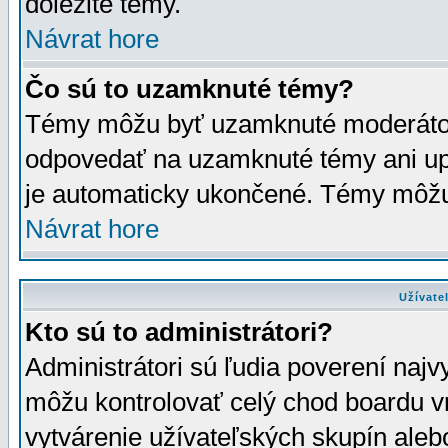
dôležité témy.
Návrat hore
Čo sú to uzamknuté témy?
Témy môžu byť uzamknuté moderáto
odpovedať na uzamknuté témy ani up
je automaticky ukončené. Témy môžu
Návrat hore
Užívate
Kto sú to administrátori?
Administrátori sú ľudia poverení najv
môžu kontrolovať celý chod boardu v
vytvárenie užívateľských skupín aleb