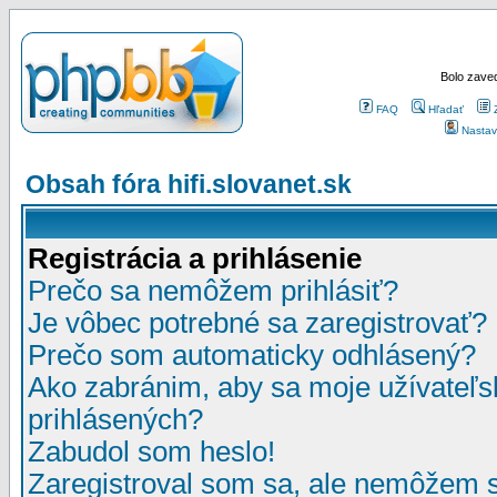
Bolo zaved
FAQ
Hľadať
Nastav
Obsah fóra hifi.slovanet.sk
Registrácia a prihlásenie
Prečo sa nemôžem prihlásiť?
Je vôbec potrebné sa zaregistrovať?
Prečo som automaticky odhlásený?
Ako zabránim, aby sa moje užívateľ
prihlásených?
Zabudol som heslo!
Zaregistroval som sa, ale nemôžem sa