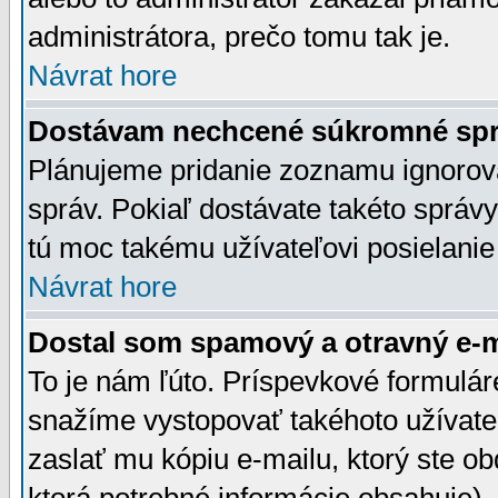
administrátora, prečo tomu tak je.
Návrat hore
Dostávam nechcené súkromné spr
Plánujeme pridanie zoznamu ignorov
správ. Pokiaľ dostávate takéto správy
tú moc takému užívateľovi posielanie
Návrat hore
Dostal som spamový a otravný e-ma
To je nám ľúto. Príspevkové formulá
snažíme vystopovať takéhoto užívateľ
zaslať mu kópiu e-mailu, ktorý ste obdr