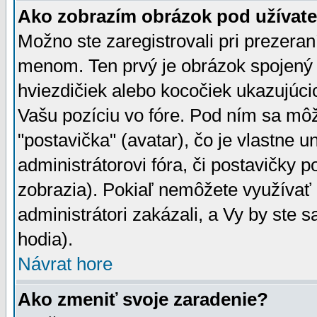
Ako zobrazím obrázok pod užíva
Možno ste zaregistrovali pri prezera
menom. Ten prvý je obrázok spojený 
hviezdičiek alebo kocočiek ukazujúcic
Vašu pozíciu vo fóre. Pod ním sa m
"postavička" (avatar), čo je vlastne 
administrátorovi fóra, či postavičky p
zobrazia). Pokiaľ nemôžete využívať 
administrátori zakázali, a Vy by ste 
hodia).
Návrat hore
Ako zmeniť svoje zaradenie?