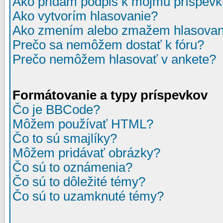
Ako pridám podpis k môjmu príspev
Ako vytvorím hlasovanie?
Ako zmením alebo zmažem hlasovan
Prečo sa nemôžem dostať k fóru?
Prečo nemôžem hlasovať v ankete?
Formátovanie a typy príspevkov
Čo je BBCode?
Môžem používať HTML?
Čo to sú smajlíky?
Môžem pridávať obrázky?
Čo sú to oznámenia?
Čo sú to dôležité témy?
Čo sú to uzamknuté témy?