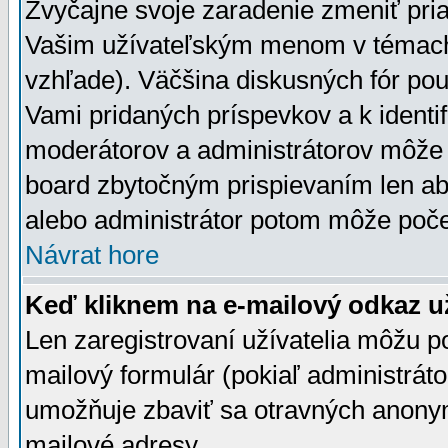
Zvyčajne svoje zaradenie zmeniť pr
Vašim užívateľským menom v témach 
vzhľade). Väčšina diskusných fór pou
Vami pridaných príspevkov a k identif
moderátorov a administrátorov môže 
board zbytočným prispievaním len aby
alebo administrátor potom môže počet
Návrat hore
Keď kliknem na e-mailový odkaz už
Len zaregistrovaní užívatelia môžu p
mailový formulár (pokiaľ administráto
umožňuje zbaviť sa otravných anonym
mailové adresy.