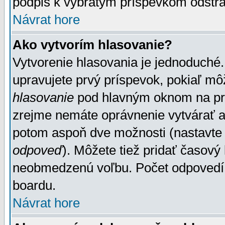
podpis k vybratým príspevkom odstrá
Návrat hore
Ako vytvorím hlasovanie?
Vytvorenie hlasovania je jednoduché.
upravujete prvý príspevok, pokiaľ môž
hlasovanie
pod hlavným oknom na prid
zrejme nemáte oprávnenie vytvárať an
potom aspoň dve možnosti (nastavte 
odpoveď
). Môžete tiež pridať časový
neobmedzenú voľbu. Počet odpovedí, 
boardu.
Návrat hore