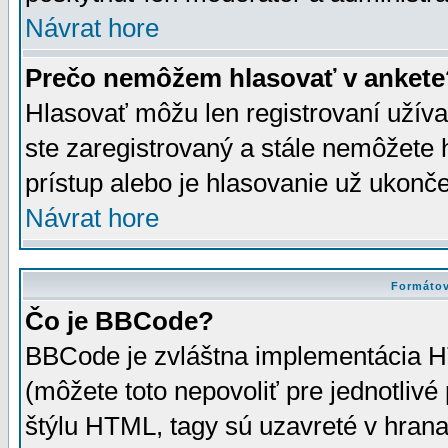
Návrat hore
Prečo nemôžem hlasovať v ankete
Hlasovať môžu len registrovaní užívat
ste zaregistrovaný a stále nemôžet
prístup alebo je hlasovanie už ukonč
Návrat hore
Formátov
Čo je BBCode?
BBCode je zvláštna implementácia HT
(môžete toto nepovoliť pre jednotli
štýlu HTML, tagy sú uzavreté v hrana