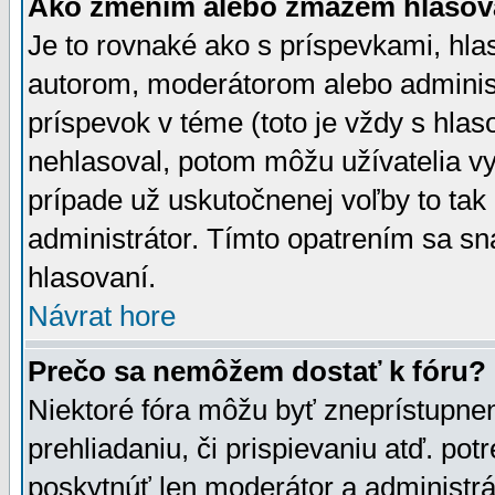
Ako zmením alebo zmažem hlasov
Je to rovnaké ako s príspevkami, h
autorom, moderátorom alebo administ
príspevok v téme (toto je vždy s hlas
nehlasoval, potom môžu užívatelia v
prípade už uskutočnenej voľby to tak
administrátor. Tímto opatrením sa sn
hlasovaní.
Návrat hore
Prečo sa nemôžem dostať k fóru?
Niektoré fóra môžu byť zneprístupnen
prehliadaniu, či prispievaniu atď. pot
poskytnúť len moderátor a administrát