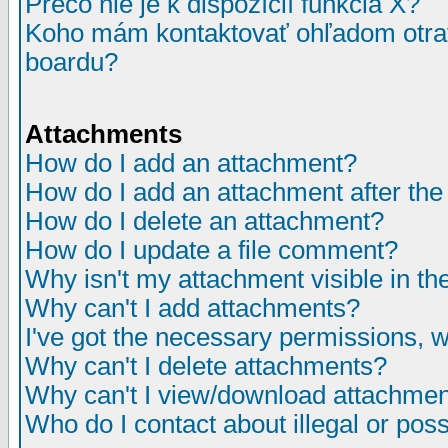
Prečo nie je k dispozícií funkcia X?
Koho mám kontaktovať ohľadom otrav
boardu?
Attachments
How do I add an attachment?
How do I add an attachment after the i
How do I delete an attachment?
How do I update a file comment?
Why isn't my attachment visible in th
Why can't I add attachments?
I've got the necessary permissions, 
Why can't I delete attachments?
Why can't I view/download attachme
Who do I contact about illegal or poss