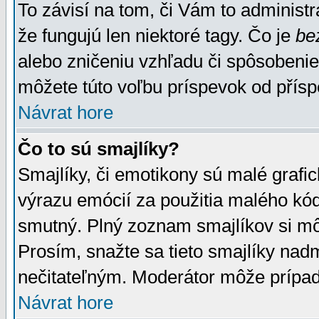
To závisí na tom, či Vám to administrá
že fungujú len niektoré tagy. Čo je
be
alebo zničeniu vzhľadu či spôsobeni
môžete túto voľbu príspevok od přís
Návrat hore
Čo to sú smajlíky?
Smajlíky, či emotikony sú malé grafic
výrazu emócií za použitia malého kód
smutný. Plný zoznam smajlíkov si mô
Prosím, snažte sa tieto smajlíky nad
nečitateľným. Moderátor môže prípa
Návrat hore