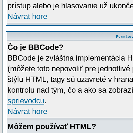
prístup alebo je hlasovanie už ukonč
Návrat hore
Formátov
Čo je BBCode?
BBCode je zvláštna implementácia HT
(môžete toto nepovoliť pre jednotli
štýlu HTML, tagy sú uzavreté v hrana
kontrolu nad tým, čo a ako sa zobrazí
sprievodcu
.
Návrat hore
Môžem používať HTML?