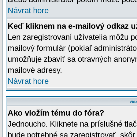
Návrat hore
Keď kliknem na e-mailový odkaz už
Len zaregistrovaní užívatelia môžu p
mailový formulár (pokiaľ administráto
umožňuje zbaviť sa otravných anonym
mailové adresy.
Návrat hore
Vkl
Ako vložím tému do fóra?
Jednoucho. Kliknete na príslušné tla
bude potrebné sa zaregistrovať, skôr 