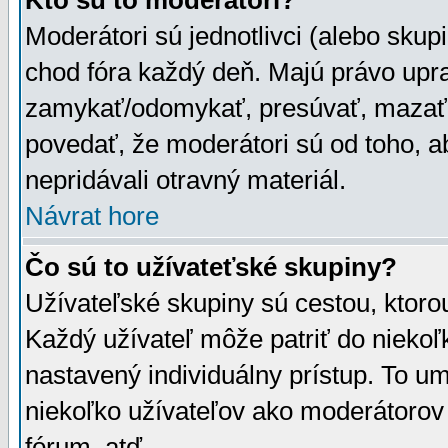
Kto sú to moderátori?
Moderátori sú jednotlivci (alebo skupi
chod fóra každý deň. Majú právo upr
zamykať/odomykať, presúvať, mazať a
povedať, že moderátori sú od toho, a
nepridávali otravný materiál.
Návrat hore
Čo sú to užívateťské skupiny?
Užívateľské skupiny sú cestou, ktoro
Každý užívateľ môže patriť do nieko
nastavený individuálny prístup. To u
niekoľko užívateľov ako moderátorov 
fórum, atď.