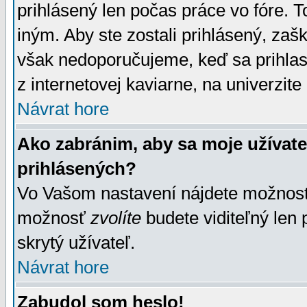
prihlásený len počas práce vo fóre. 
iným. Aby ste zostali prihlásený, zaškr
však nedoporučujeme, keď sa prihlasuj
z internetovej kaviarne, na univerzite 
Návrat hore
Ako zabránim, aby sa moje užívat
prihlásených?
Vo Vašom nastavení nájdete možno
možnosť
zvolíte
budete viditeľný len 
skrytý užívateľ.
Návrat hore
Zabudol som heslo!