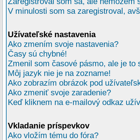
Zaregistroval som sa, ale nemôžem sa
V minulosti som sa zaregistroval, av
Užívateľské nastavenia
Ako zmením svoje nastavenia?
Časy sú chybné!
Zmenil som časové pásmo, ale je to 
Môj jazyk nie je na zozname!
Ako zobrazím obrázok pod užívate
Ako zmeniť svoje zaradenie?
Keď kliknem na e-mailový odkaz užív
Vkladanie príspevkov
Ako vložím tému do fóra?