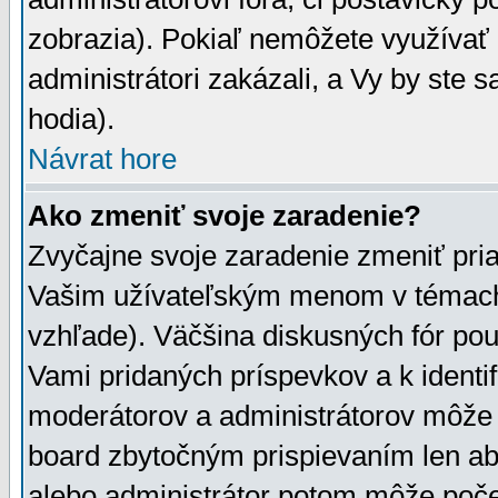
zobrazia). Pokiaľ nemôžete využívať 
administrátori zakázali, a Vy by ste 
hodia).
Návrat hore
Ako zmeniť svoje zaradenie?
Zvyčajne svoje zaradenie zmeniť pr
Vašim užívateľským menom v témach 
vzhľade). Väčšina diskusných fór pou
Vami pridaných príspevkov a k identif
moderátorov a administrátorov môže 
board zbytočným prispievaním len aby
alebo administrátor potom môže počet