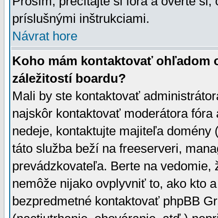
Prosím, prečítajte si fóra a overte si,
príslušnými inštrukciami.
Návrat hore
Koho mám kontaktovať ohľadom ot
záležitostí boardu?
Mali by ste kontaktovať administrátor
najskôr kontaktovať moderátora fóra a
nedeje, kontaktujte majiteľa domény 
táto služba beží na freeserveri, man
prevádzkovateľa. Berte na vedomie
nemôže nijako ovplyvniť to, ako kto 
bezpredmetné kontaktovať phpBB Grou