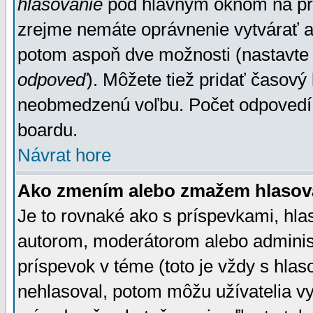
hlasovanie
pod hlavným oknom na prid
zrejme nemáte oprávnenie vytvárať an
potom aspoň dve možnosti (nastavte 
odpoveď
). Môžete tiež pridať časový
neobmedzenú voľbu. Počet odpovedí, 
boardu.
Návrat hore
Ako zmením alebo zmažem hlasov
Je to rovnaké ako s príspevkami, h
autorom, moderátorom alebo administ
príspevok v téme (toto je vždy s hlas
nehlasoval, potom môžu užívatelia v