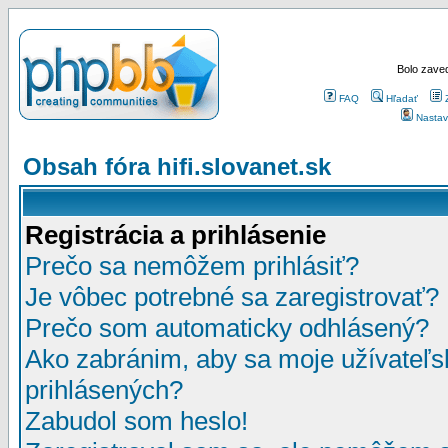
Bolo zaved
FAQ
Hľadať
Nastav
Obsah fóra hifi.slovanet.sk
Registrácia a prihlásenie
Prečo sa nemôžem prihlásiť?
Je vôbec potrebné sa zaregistrovať?
Prečo som automaticky odhlásený?
Ako zabránim, aby sa moje užívateľ
prihlásených?
Zabudol som heslo!