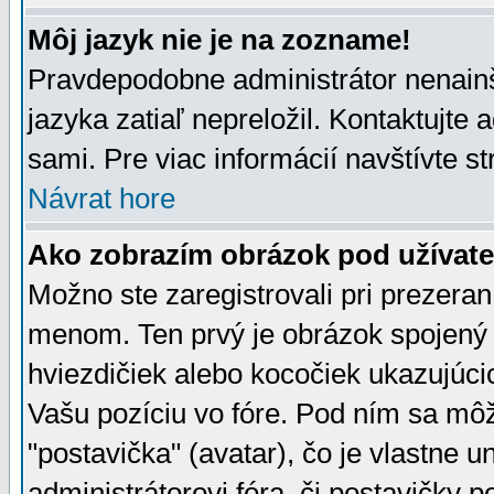
Môj jazyk nie je na zozname!
Pravdepodobne administrátor nenainšt
jazyka zatiaľ nepreložil. Kontaktujte 
sami. Pre viac informácií navštívte s
Návrat hore
Ako zobrazím obrázok pod užíva
Možno ste zaregistrovali pri prezera
menom. Ten prvý je obrázok spojený 
hviezdičiek alebo kocočiek ukazujúcic
Vašu pozíciu vo fóre. Pod ním sa m
"postavička" (avatar), čo je vlastne 
administrátorovi fóra, či postavičky p