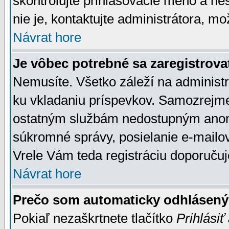
skontrolujte prihlasovacie meno a he
nie je, kontaktujte administrátora, 
Návrat hore
Je vôbec potrebné sa zaregistrova
Nemusíte. Všetko záleží na administrá
ku vkladaniu príspevkov. Samozrejme
ostatným službám nedostupným anon
súkromné správy, posielanie e-mailov
Vrele Vám teda registráciu doporučuj
Návrat hore
Prečo som automaticky odhlásen
Pokiaľ nezaškrtnete tlačítko
Prihlásiť