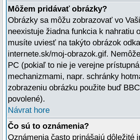
Môžem pridávať obrázky?
Obrázky sa môžu zobrazovať vo Vaši
neexistuje žiadna funkcia k nahratiu
musíte uviesť na takýto obrázok odka
internete.sk/moj-obrazok.gif. Nemôž
PC (pokiaľ to nie je verejne prístupn
mechanizmami, napr. schránky hotmai
zobrazeniu obrázku použite buď BBCo
povolené).
Návrat hore
Čo sú to oznámenia?
Oznámenia často prinášajú dôležité in