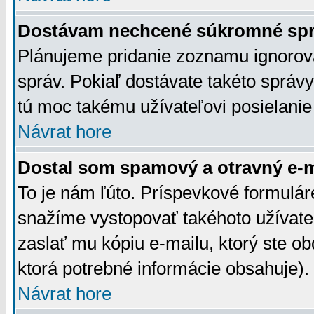
Dostávam nechcené súkromné spr
Plánujeme pridanie zoznamu ignorov
správ. Pokiaľ dostávate takéto správy
tú moc takému užívateľovi posielanie
Návrat hore
Dostal som spamový a otravný e-ma
To je nám ľúto. Príspevkové formulá
snažíme vystopovať takéhoto užívateľ
zaslať mu kópiu e-mailu, ktorý ste obdr
ktorá potrebné informácie obsahuje)
Návrat hore