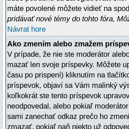
máte povolené môžete vidieť na spodn
pridávať nové témy do tohto fóra, Môž
Návrat hore
Ako zmením alebo zmažem príspe
V prípade, že nie ste moderátor aleb
mazať len svoje príspevky. Môžete u
času po prispení) kliknutím na tlačít
príspevok, objaví sa Vám malinký výs
koľkokrát ste tento príspevok upravova
neodpovedal, alebo pokiaľ moderátor č
sami zanechať odkaz prečo ho zmenil
zmazať, pokiaľ naň niekto už odpoved