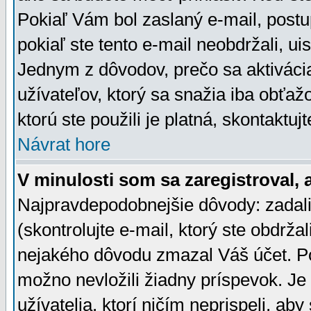
Pokiaľ Vám bol zaslaný e-mail, postu
pokiaľ ste tento e-mail neobdržali, ui
Jednym z dôvodov, prečo sa aktiváci
užívateľov, ktorý sa snažia iba obťažo
ktorú ste použili je platná, skontaktuj
Návrat hore
V minulosti som sa zaregistroval, 
Najpravdepodobnejšie dôvody: zadali
(skontrolujte e-mail, ktorý ste obdržali
nejakého dôvodu zmazal Váš účet. Pok
možno nevložili žiadny príspevok. Je 
užívatelia, ktorí ničím neprispeli, a