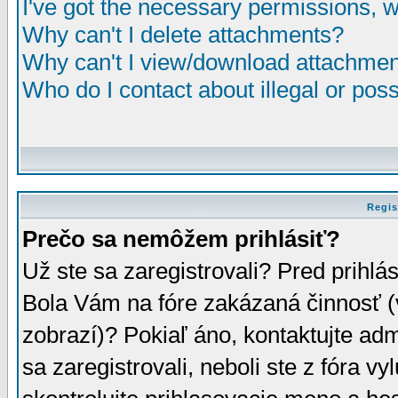
I've got the necessary permissions, 
Why can't I delete attachments?
Why can't I view/download attachme
Who do I contact about illegal or poss
Regis
Prečo sa nemôžem prihlásiť?
Už ste sa zaregistrovali? Pred prihlá
Bola Vám na fóre zakázaná činnosť (
zobrazí)? Pokiaľ áno, kontaktujte adm
sa zaregistrovali, neboli ste z fóra v