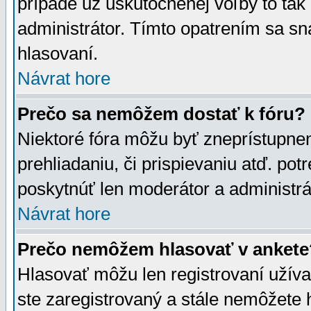
prípade už uskutočnenej voľby to tak
administrátor. Tímto opatrením sa sn
hlasovaní.
Návrat hore
Prečo sa nemôžem dostať k fóru?
Niektoré fóra môžu byť zneprístupnen
prehliadaniu, či prispievaniu atď. pot
poskytnúť len moderátor a administrát
Návrat hore
Prečo nemôžem hlasovať v ankete
Hlasovať môžu len registrovaní užívat
ste zaregistrovaný a stále nemôžet