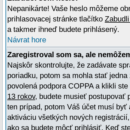
Nepanikárte! Vaše heslo môžeme obno
prihlasovacej stránke tlačítko
Zabudli
a takmer ihneď budete prihlásený.
Návrat hore
Zaregistroval som sa, ale nemôžem
Najskôr skontrolujte, že zadávate sp
poriadku, potom sa mohla stať jedna 
povolená podpora COPPA a klikli ste 
13 rokov
, budete musieť postupovať po
ten prípad, potom Váš účet musí byť 
aktiváciu všetkých nových registráci
ako sa budete môcť prihlásiť. Keď ste 