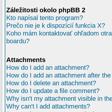
Záležitosti okolo phpBB 2
Kto napísal tento program?
Prečo nie je k dispozícií funkcia X?
Koho mám kontaktovať ohľadom otrav
boardu?
Attachments
How do I add an attachment?
How do I add an attachment after the i
How do I delete an attachment?
How do I update a file comment?
Why isn't my attachment visible in th
Why can't I add attachments?