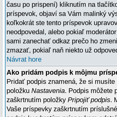
času po prispení) kliknutím na tlačít
príspevok, objaví sa Vám malinký výs
koľkokrát ste tento príspevok upravova
neodpovedal, alebo pokiaľ moderátor č
sami zanechať odkaz prečo ho zmenil
zmazať, pokiaľ naň niekto už odpoved
Návrat hore
Ako pridám podpis k môjmu prísp
Pridať podpis znamená, že si musíte n
položku
Nastavenia
. Podpis môžete 
zaškrtnutím položky
Pripojiť podpis
. 
Vaše príspevky zaškrtnutím príslušné