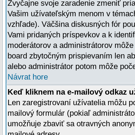
Zvyčajne svoje zaradenie zmeniť pr
Vašim užívateľským menom v témach 
vzhľade). Väčšina diskusných fór pou
Vami pridaných príspevkov a k identif
moderátorov a administrátorov môže 
board zbytočným prispievaním len aby
alebo administrátor potom môže počet
Návrat hore
Keď kliknem na e-mailový odkaz už
Len zaregistrovaní užívatelia môžu p
mailový formulár (pokiaľ administráto
umožňuje zbaviť sa otravných anonym
mailové adresy.