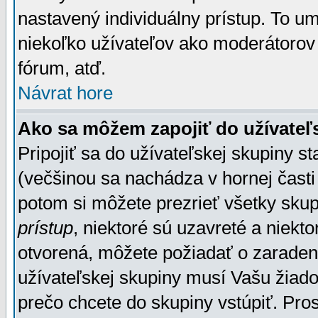
nastavený individuálny prístup. To u
niekoľko užívateľov ako moderátorov 
fórum, atď.
Návrat hore
Ako sa môžem zapojiť do užívateľ
Pripojiť sa do užívateľskej skupiny s
(večšinou sa nachádza v hornej časti 
potom si môžete prezrieť všetky sku
prístup
, niektoré sú uzavreté a niekt
otvorená, môžete požiadať o zaradeni
užívateľskej skupiny musí Vašu žiado
prečo chcete do skupiny vstúpiť. Pro