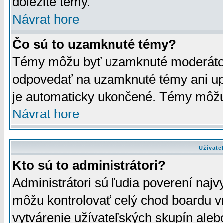
dôležité témy.
Návrat hore
Čo sú to uzamknuté témy?
Témy môžu byť uzamknuté moderáto
odpovedať na uzamknuté témy ani up
je automaticky ukončené. Témy môžu
Návrat hore
Užívate
Kto sú to administrátori?
Administrátori sú ľudia poverení najv
môžu kontrolovať celý chod boardu v
vytvárenie užívateľských skupín aleb