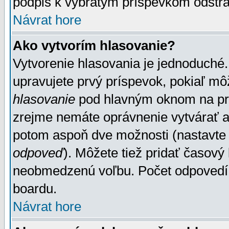
podpis k vybratým príspevkom odstrá
Návrat hore
Ako vytvorím hlasovanie?
Vytvorenie hlasovania je jednoduché.
upravujete prvý príspevok, pokiaľ môž
hlasovanie
pod hlavným oknom na prid
zrejme nemáte oprávnenie vytvárať an
potom aspoň dve možnosti (nastavte 
odpoveď
). Môžete tiež pridať časový
neobmedzenú voľbu. Počet odpovedí, 
boardu.
Návrat hore