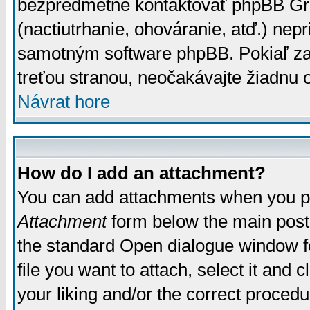
bezpredmetné kontaktovať phpBB Grou
(nactiutrhanie, ohováranie, atď.) ne
samotným software phpBB. Pokiaľ zaš
treťou stranou, neočakávajte žiadnu
Návrat hore
How do I add an attachment?
You can add attachments when you p
Attachment
form below the main post
the standard Open dialogue window fo
file you want to attach, select it and
your liking and/or the correct proced