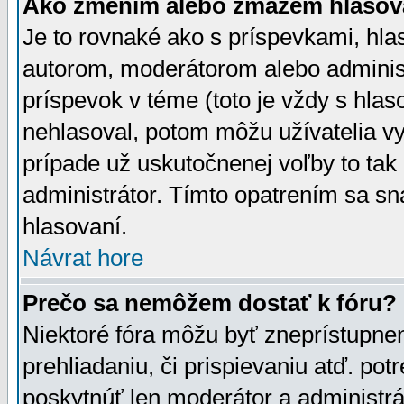
Ako zmením alebo zmažem hlasov
Je to rovnaké ako s príspevkami, h
autorom, moderátorom alebo administ
príspevok v téme (toto je vždy s hlas
nehlasoval, potom môžu užívatelia v
prípade už uskutočnenej voľby to tak
administrátor. Tímto opatrením sa sn
hlasovaní.
Návrat hore
Prečo sa nemôžem dostať k fóru?
Niektoré fóra môžu byť zneprístupnen
prehliadaniu, či prispievaniu atď. pot
poskytnúť len moderátor a administrát