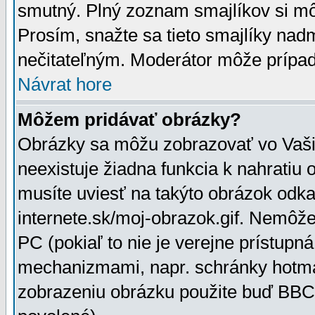
smutný. Plný zoznam smajlíkov si mô
Prosím, snažte sa tieto smajlíky nad
nečitateľným. Moderátor môže prípa
Návrat hore
Môžem pridávať obrázky?
Obrázky sa môžu zobrazovať vo Vaši
neexistuje žiadna funkcia k nahratiu
musíte uviesť na takýto obrázok odka
internete.sk/moj-obrazok.gif. Nemôž
PC (pokiaľ to nie je verejne prístupn
mechanizmami, napr. schránky hotmai
zobrazeniu obrázku použite buď BBCo