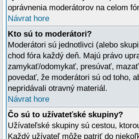
oprávnenia moderátorov na celom fór
Návrat hore
Kto sú to moderátori?
Moderátori sú jednotlivci (alebo skupi
chod fóra každý deň. Majú právo upr
zamykať/odomykať, presúvať, mazať a
povedať, že moderátori sú od toho, a
nepridávali otravný materiál.
Návrat hore
Čo sú to užívateťské skupiny?
Užívateľské skupiny sú cestou, ktoro
Každý užívateľ môže patriť do nieko