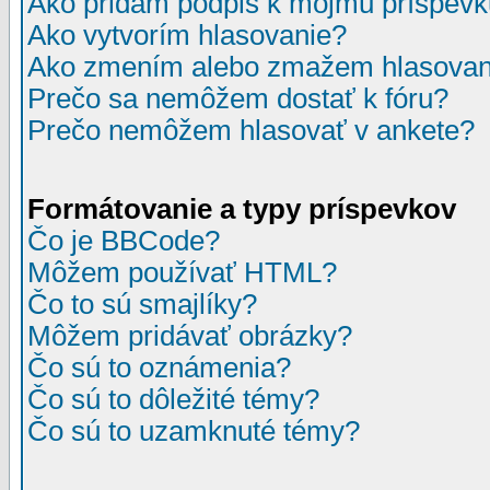
Ako pridám podpis k môjmu príspev
Ako vytvorím hlasovanie?
Ako zmením alebo zmažem hlasovan
Prečo sa nemôžem dostať k fóru?
Prečo nemôžem hlasovať v ankete?
Formátovanie a typy príspevkov
Čo je BBCode?
Môžem používať HTML?
Čo to sú smajlíky?
Môžem pridávať obrázky?
Čo sú to oznámenia?
Čo sú to dôležité témy?
Čo sú to uzamknuté témy?