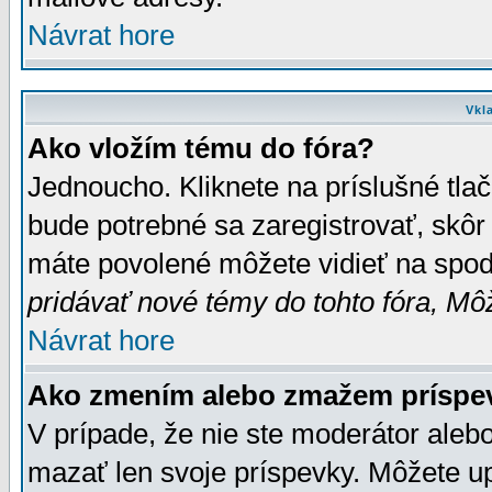
Návrat hore
Vkl
Ako vložím tému do fóra?
Jednoucho. Kliknete na príslušné tla
bude potrebné sa zaregistrovať, skôr 
máte povolené môžete vidieť na spodn
pridávať nové témy do tohto fóra, Môž
Návrat hore
Ako zmením alebo zmažem príspe
V prípade, že nie ste moderátor aleb
mazať len svoje príspevky. Môžete u