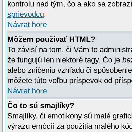
kontrolu nad tým, čo a ako sa zobrazí
sprievodcu
.
Návrat hore
Môžem používať HTML?
To závisí na tom, či Vám to administrá
že fungujú len niektoré tagy. Čo je
be
alebo zničeniu vzhľadu či spôsobeni
môžete túto voľbu príspevok od přís
Návrat hore
Čo to sú smajlíky?
Smajlíky, či emotikony sú malé grafic
výrazu emócií za použitia malého kód