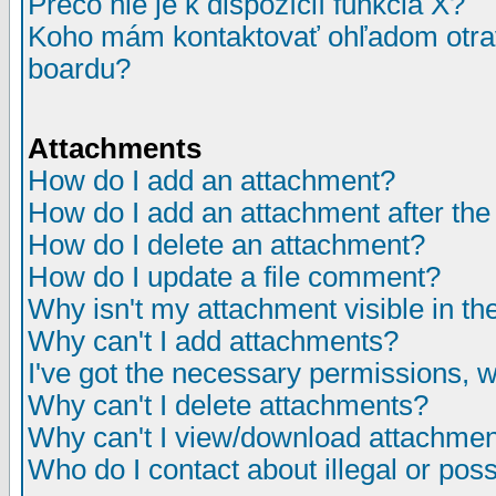
Prečo nie je k dispozícií funkcia X?
Koho mám kontaktovať ohľadom otrav
boardu?
Attachments
How do I add an attachment?
How do I add an attachment after the i
How do I delete an attachment?
How do I update a file comment?
Why isn't my attachment visible in th
Why can't I add attachments?
I've got the necessary permissions, 
Why can't I delete attachments?
Why can't I view/download attachme
Who do I contact about illegal or poss