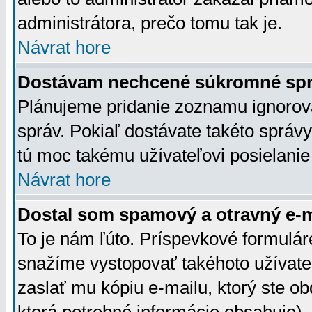
administrátora, prečo tomu tak je.
Návrat hore
Dostávam nechcené súkromné spr
Plánujeme pridanie zoznamu ignorov
správ. Pokiaľ dostávate takéto správy
tú moc takému užívateľovi posielanie
Návrat hore
Dostal som spamový a otravný e-ma
To je nám ľúto. Príspevkové formulá
snažíme vystopovať takéhoto užívateľ
zaslať mu kópiu e-mailu, ktorý ste obdr