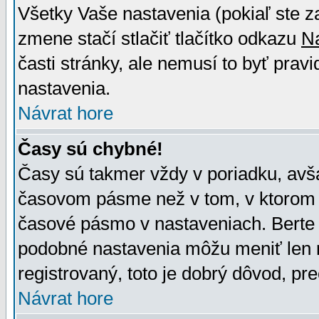
Všetky Vaše nastavenia (pokiaľ ste z
zmene stačí stlačiť tlačítko odkazu
N
časti stránky, ale nemusí to byť prav
nastavenia.
Návrat hore
Časy sú chybné!
Časy sú takmer vždy v poriadku, avša
časovom pásme než v tom, v ktorom s
časové pásmo v nastaveniach. Bert
podobné nastavenia môžu meniť len re
registrovaný, toto je dobrý dôvod, pre
Návrat hore