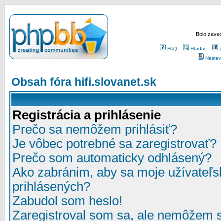
Bolo zaved
FAQ
Hľadať
Nastav
Obsah fóra hifi.slovanet.sk
Registrácia a prihlásenie
Prečo sa nemôžem prihlásiť?
Je vôbec potrebné sa zaregistrovať?
Prečo som automaticky odhlásený?
Ako zabránim, aby sa moje užívateľ
prihlásených?
Zabudol som heslo!
Zaregistroval som sa, ale nemôžem sa