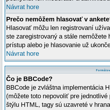
Návrat hore
Prečo nemôžem hlasovať v ankete
Hlasovať môžu len registrovaní užívat
ste zaregistrovaný a stále nemôžet
prístup alebo je hlasovanie už ukonč
Návrat hore
Formátov
Čo je BBCode?
BBCode je zvláštna implementácia HT
(môžete toto nepovoliť pre jednotli
štýlu HTML, tagy sú uzavreté v hrana