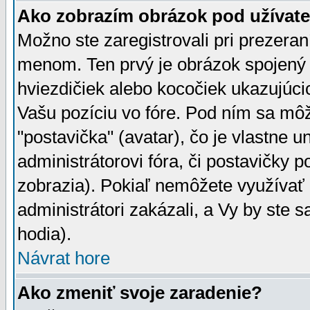
Ako zobrazím obrázok pod užíva
Možno ste zaregistrovali pri prezera
menom. Ten prvý je obrázok spojený 
hviezdičiek alebo kocočiek ukazujúcic
Vašu pozíciu vo fóre. Pod ním sa m
"postavička" (avatar), čo je vlastne 
administrátorovi fóra, či postavičky p
zobrazia). Pokiaľ nemôžete využívať 
administrátori zakázali, a Vy by ste 
hodia).
Návrat hore
Ako zmeniť svoje zaradenie?