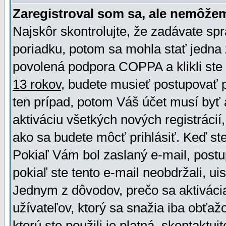
Zaregistroval som sa, ale nemôžem
Najskôr skontrolujte, že zadávate sp
poriadku, potom sa mohla stať jedna 
povolená podpora COPPA a klikli ste 
13 rokov
, budete musieť postupovať po
ten prípad, potom Váš účet musí byť 
aktiváciu všetkých nových registráci
ako sa budete môcť prihlásiť. Keď ste 
Pokiaľ Vám bol zaslaný e-mail, postu
pokiaľ ste tento e-mail neobdržali, ui
Jednym z dôvodov, prečo sa aktiváci
užívateľov, ktorý sa snažia iba obťažo
ktorú ste použili je platná, skontaktuj