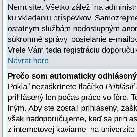
Nemusíte. Všetko záleží na administrá
ku vkladaniu príspevkov. Samozrejme
ostatným službám nedostupným anon
súkromné správy, posielanie e-mailov
Vrele Vám teda registráciu doporučuj
Návrat hore
Prečo som automaticky odhlásen
Pokiaľ nezaškrtnete tlačítko
Prihlásiť
prihlásený len počas práce vo fóre. 
iným. Aby ste zostali prihlásený, zaškr
však nedoporučujeme, keď sa prihlasuj
z internetovej kaviarne, na univerzite 