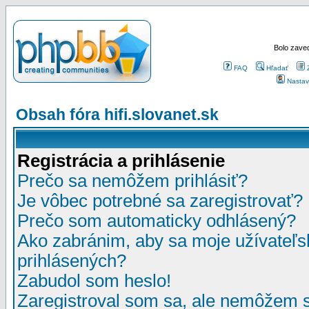
Bolo zaved
FAQ
Hľadať
Nastav
Obsah fóra hifi.slovanet.sk
Registrácia a prihlásenie
Prečo sa nemôžem prihlásiť?
Je vôbec potrebné sa zaregistrovať?
Prečo som automaticky odhlásený?
Ako zabránim, aby sa moje užívateľ
prihlásených?
Zabudol som heslo!
Zaregistroval som sa, ale nemôžem sa