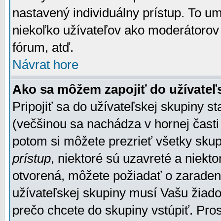
nastavený individuálny prístup. To u
niekoľko užívateľov ako moderátorov 
fórum, atď.
Návrat hore
Ako sa môžem zapojiť do užívateľ
Pripojiť sa do užívateľskej skupiny s
(večšinou sa nachádza v hornej časti 
potom si môžete prezrieť všetky sku
prístup
, niektoré sú uzavreté a niekt
otvorená, môžete požiadať o zaradeni
užívateľskej skupiny musí Vašu žiado
prečo chcete do skupiny vstúpiť. Pro