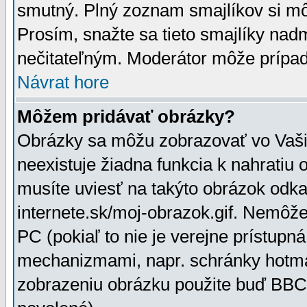
smutný. Plný zoznam smajlíkov si mô
Prosím, snažte sa tieto smajlíky nad
nečitateľným. Moderátor môže prípa
Návrat hore
Môžem pridávať obrázky?
Obrázky sa môžu zobrazovať vo Vaši
neexistuje žiadna funkcia k nahratiu
musíte uviesť na takýto obrázok odka
internete.sk/moj-obrazok.gif. Nemôž
PC (pokiaľ to nie je verejne prístupn
mechanizmami, napr. schránky hotmai
zobrazeniu obrázku použite buď BBCo