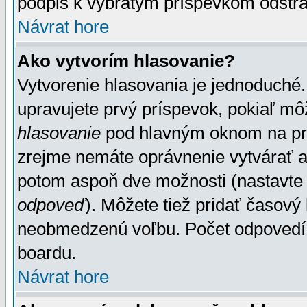
podpis k vybratým príspevkom odstrá
Návrat hore
Ako vytvorím hlasovanie?
Vytvorenie hlasovania je jednoduché.
upravujete prvý príspevok, pokiaľ môž
hlasovanie
pod hlavným oknom na prid
zrejme nemáte oprávnenie vytvárať an
potom aspoň dve možnosti (nastavte 
odpoveď
). Môžete tiež pridať časový
neobmedzenú voľbu. Počet odpovedí, 
boardu.
Návrat hore