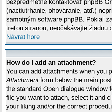
bezpredmetné kontaktovať phpBB Grou
(nactiutrhanie, ohováranie, atď.) ne
samotným software phpBB. Pokiaľ zaš
treťou stranou, neočakávajte žiadnu
Návrat hore
How do I add an attachment?
You can add attachments when you p
Attachment
form below the main post
the standard Open dialogue window fo
file you want to attach, select it and
your liking and/or the correct proced