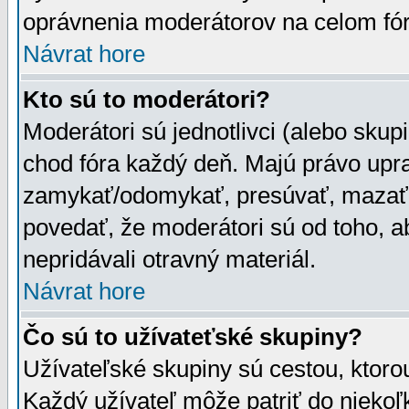
oprávnenia moderátorov na celom fór
Návrat hore
Kto sú to moderátori?
Moderátori sú jednotlivci (alebo skupi
chod fóra každý deň. Majú právo upr
zamykať/odomykať, presúvať, mazať a
povedať, že moderátori sú od toho, a
nepridávali otravný materiál.
Návrat hore
Čo sú to užívateťské skupiny?
Užívateľské skupiny sú cestou, ktoro
Každý užívateľ môže patriť do nieko