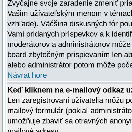
Zvyčajne svoje zaradenie zmeniť pr
Vašim užívateľským menom v témach 
vzhľade). Väčšina diskusných fór pou
Vami pridaných príspevkov a k identif
moderátorov a administrátorov môže 
board zbytočným prispievaním len aby
alebo administrátor potom môže počet
Návrat hore
Keď kliknem na e-mailový odkaz už
Len zaregistrovaní užívatelia môžu p
mailový formulár (pokiaľ administráto
umožňuje zbaviť sa otravných anonym
mailové adresy.