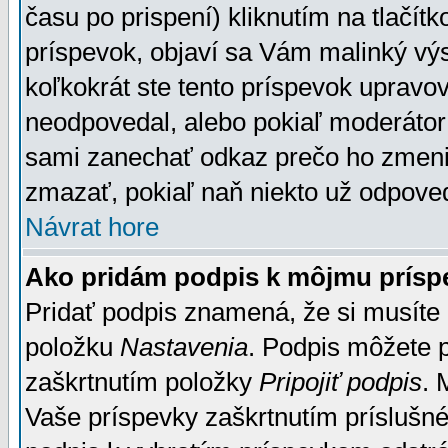
času po prispení) kliknutím na tlačít
príspevok, objaví sa Vám malinký výs
koľkokrát ste tento príspevok upravova
neodpovedal, alebo pokiaľ moderátor č
sami zanechať odkaz prečo ho zmenil
zmazať, pokiaľ naň niekto už odpoved
Návrat hore
Ako pridám podpis k môjmu prísp
Pridať podpis znamená, že si musíte n
položku
Nastavenia
. Podpis môžete 
zaškrtnutím položky
Pripojiť podpis
. 
Vaše príspevky zaškrtnutím príslušné