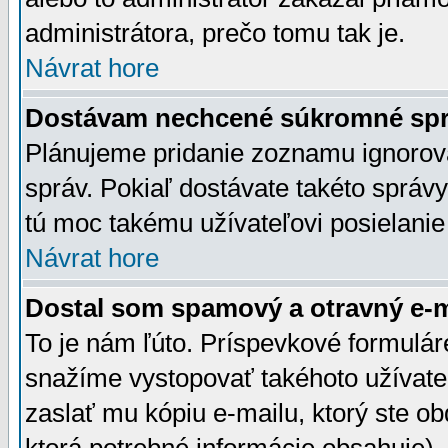
administrátora, prečo tomu tak je.
Návrat hore
Dostávam nechcené súkromné spr
Plánujeme pridanie zoznamu ignorov
správ. Pokiaľ dostávate takéto správy
tú moc takému užívateľovi posielanie
Návrat hore
Dostal som spamový a otravný e-ma
To je nám ľúto. Príspevkové formulá
snažíme vystopovať takéhoto užívateľ
zaslať mu kópiu e-mailu, ktorý ste obdr