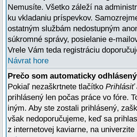
Nemusíte. Všetko záleží na administrá
ku vkladaniu príspevkov. Samozrejme
ostatným službám nedostupným anon
súkromné správy, posielanie e-mailov
Vrele Vám teda registráciu doporučuj
Návrat hore
Prečo som automaticky odhlásen
Pokiaľ nezaškrtnete tlačítko
Prihlásiť
prihlásený len počas práce vo fóre. 
iným. Aby ste zostali prihlásený, zaškr
však nedoporučujeme, keď sa prihlasuj
z internetovej kaviarne, na univerzite 