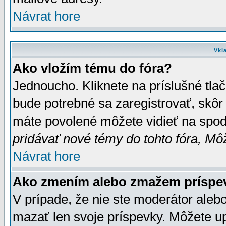
Návrat hore
Vkl
Ako vložím tému do fóra?
Jednoucho. Kliknete na príslušné tla
bude potrebné sa zaregistrovať, skôr 
máte povolené môžete vidieť na spodn
pridávať nové témy do tohto fóra, Môž
Návrat hore
Ako zmením alebo zmažem príspe
V prípade, že nie ste moderátor aleb
mazať len svoje príspevky. Môžete u