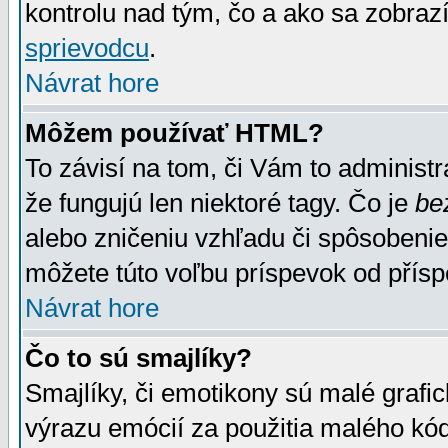
kontrolu nad tým, čo a ako sa zobrazí
sprievodcu
.
Návrat hore
Môžem používať HTML?
To závisí na tom, či Vám to administrá
že fungujú len niektoré tagy. Čo je
be
alebo zničeniu vzhľadu či spôsobeni
môžete túto voľbu príspevok od přís
Návrat hore
Čo to sú smajlíky?
Smajlíky, či emotikony sú malé grafic
výrazu emócií za použitia malého kód