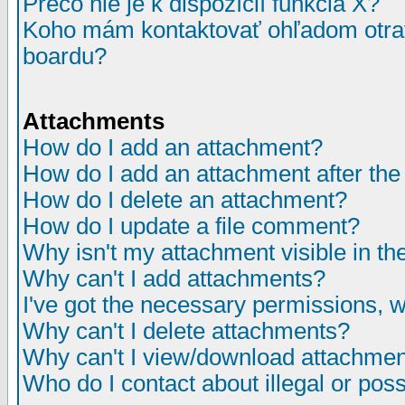
Prečo nie je k dispozícií funkcia X?
Koho mám kontaktovať ohľadom otrav
boardu?
Attachments
How do I add an attachment?
How do I add an attachment after the i
How do I delete an attachment?
How do I update a file comment?
Why isn't my attachment visible in th
Why can't I add attachments?
I've got the necessary permissions, 
Why can't I delete attachments?
Why can't I view/download attachme
Who do I contact about illegal or poss