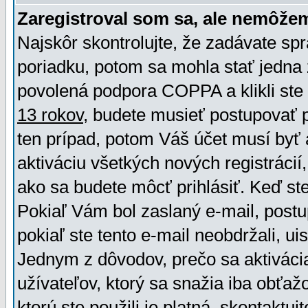
Zaregistroval som sa, ale nemôžem
Najskôr skontrolujte, že zadávate sp
poriadku, potom sa mohla stať jedna 
povolená podpora COPPA a klikli ste 
13 rokov
, budete musieť postupovať po
ten prípad, potom Váš účet musí byť 
aktiváciu všetkých nových registráci
ako sa budete môcť prihlásiť. Keď ste 
Pokiaľ Vám bol zaslaný e-mail, postu
pokiaľ ste tento e-mail neobdržali, ui
Jednym z dôvodov, prečo sa aktiváci
užívateľov, ktorý sa snažia iba obťažo
ktorú ste použili je platná, skontaktuj