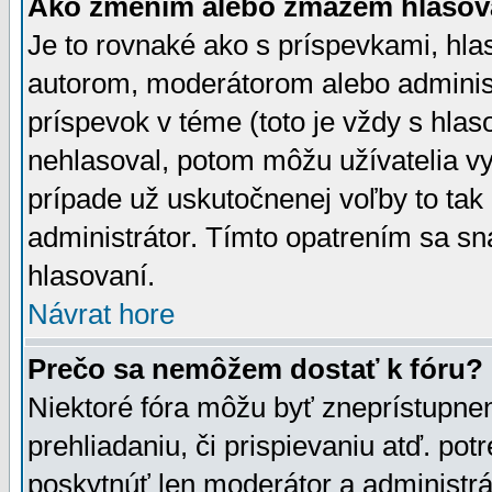
Ako zmením alebo zmažem hlasov
Je to rovnaké ako s príspevkami, h
autorom, moderátorom alebo administ
príspevok v téme (toto je vždy s hlas
nehlasoval, potom môžu užívatelia v
prípade už uskutočnenej voľby to tak
administrátor. Tímto opatrením sa sn
hlasovaní.
Návrat hore
Prečo sa nemôžem dostať k fóru?
Niektoré fóra môžu byť zneprístupnen
prehliadaniu, či prispievaniu atď. pot
poskytnúť len moderátor a administrát