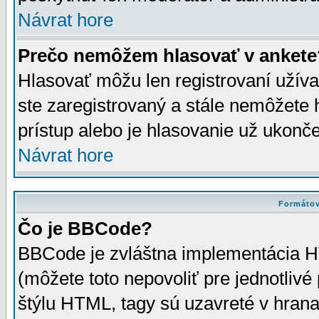
Návrat hore
Prečo nemôžem hlasovať v ankete
Hlasovať môžu len registrovaní užívat
ste zaregistrovaný a stále nemôžet
prístup alebo je hlasovanie už ukonč
Návrat hore
Formátov
Čo je BBCode?
BBCode je zvláštna implementácia HT
(môžete toto nepovoliť pre jednotli
štýlu HTML, tagy sú uzavreté v hrana