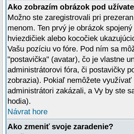
Ako zobrazím obrázok pod užíva
Možno ste zaregistrovali pri prezera
menom. Ten prvý je obrázok spojený 
hviezdičiek alebo kocočiek ukazujúcic
Vašu pozíciu vo fóre. Pod ním sa m
"postavička" (avatar), čo je vlastne 
administrátorovi fóra, či postavičky p
zobrazia). Pokiaľ nemôžete využívať 
administrátori zakázali, a Vy by ste 
hodia).
Návrat hore
Ako zmeniť svoje zaradenie?