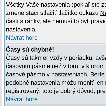
Všetky Vaše nastavenia (pokiaľ ste z
zmene stačí stlačiť tlačítko odkazu
N
časti stránky, ale nemusí to byť prav
nastavenia.
Návrat hore
Časy sú chybné!
Časy sú takmer vždy v poriadku, avša
časovom pásme než v tom, v ktorom s
časové pásmo v nastaveniach. Bert
podobné nastavenia môžu meniť len re
registrovaný, toto je dobrý dôvod, pre
Návrat hore