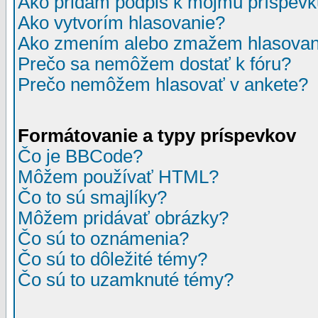
Ako pridám podpis k môjmu príspev
Ako vytvorím hlasovanie?
Ako zmením alebo zmažem hlasovan
Prečo sa nemôžem dostať k fóru?
Prečo nemôžem hlasovať v ankete?
Formátovanie a typy príspevkov
Čo je BBCode?
Môžem používať HTML?
Čo to sú smajlíky?
Môžem pridávať obrázky?
Čo sú to oznámenia?
Čo sú to dôležité témy?
Čo sú to uzamknuté témy?