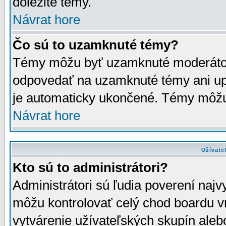
dôležité témy.
Návrat hore
Čo sú to uzamknuté témy?
Témy môžu byť uzamknuté moderáto
odpovedať na uzamknuté témy ani up
je automaticky ukončené. Témy môžu
Návrat hore
Užívate
Kto sú to administrátori?
Administrátori sú ľudia poverení najv
môžu kontrolovať celý chod boardu v
vytvárenie užívateľských skupín aleb