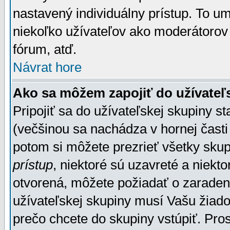
nastavený individuálny prístup. To u
niekoľko užívateľov ako moderátorov 
fórum, atď.
Návrat hore
Ako sa môžem zapojiť do užívateľ
Pripojiť sa do užívateľskej skupiny s
(večšinou sa nachádza v hornej časti 
potom si môžete prezrieť všetky sku
prístup
, niektoré sú uzavreté a niekt
otvorená, môžete požiadať o zaradeni
užívateľskej skupiny musí Vašu žiado
prečo chcete do skupiny vstúpiť. Pro