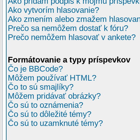
Ako pridám podpis k môjmu príspev
Ako vytvorím hlasovanie?
Ako zmením alebo zmažem hlasovan
Prečo sa nemôžem dostať k fóru?
Prečo nemôžem hlasovať v ankete?
Formátovanie a typy príspevkov
Čo je BBCode?
Môžem používať HTML?
Čo to sú smajlíky?
Môžem pridávať obrázky?
Čo sú to oznámenia?
Čo sú to dôležité témy?
Čo sú to uzamknuté témy?