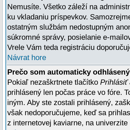
Nemusíte. Všetko záleží na administrá
ku vkladaniu príspevkov. Samozrejme
ostatným službám nedostupným anon
súkromné správy, posielanie e-mailov
Vrele Vám teda registráciu doporučuj
Návrat hore
Prečo som automaticky odhlásen
Pokiaľ nezaškrtnete tlačítko
Prihlásiť
prihlásený len počas práce vo fóre. 
iným. Aby ste zostali prihlásený, zaškr
však nedoporučujeme, keď sa prihlasuj
z internetovej kaviarne, na univerzite 