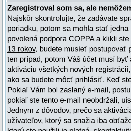
Zaregistroval som sa, ale nemôžem
Najskôr skontrolujte, že zadávate sp
poriadku, potom sa mohla stať jedna 
povolená podpora COPPA a klikli ste 
13 rokov
, budete musieť postupovať po
ten prípad, potom Váš účet musí byť 
aktiváciu všetkých nových registráci
ako sa budete môcť prihlásiť. Keď ste 
Pokiaľ Vám bol zaslaný e-mail, postu
pokiaľ ste tento e-mail neobdržali, ui
Jednym z dôvodov, prečo sa aktiváci
užívateľov, ktorý sa snažia iba obťažo
ktorú ste použili je platná, skontaktuj