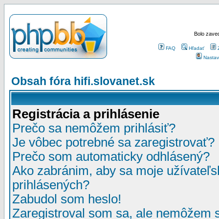
Bolo zaved
FAQ
Hľadať
Nastav
Obsah fóra hifi.slovanet.sk
Registrácia a prihlásenie
Prečo sa nemôžem prihlásiť?
Je vôbec potrebné sa zaregistrovať?
Prečo som automaticky odhlásený?
Ako zabránim, aby sa moje užívateľ
prihlásených?
Zabudol som heslo!
Zaregistroval som sa, ale nemôžem sa