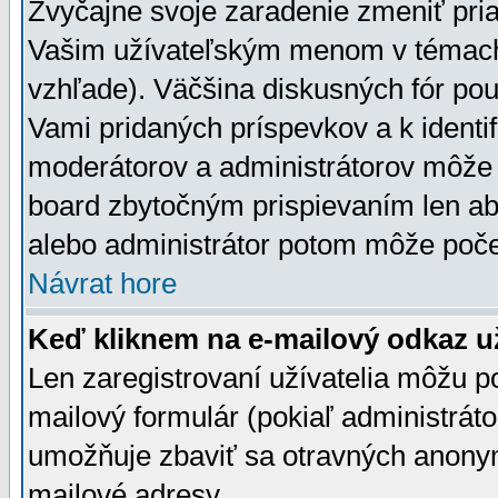
Zvyčajne svoje zaradenie zmeniť pr
Vašim užívateľským menom v témach 
vzhľade). Väčšina diskusných fór pou
Vami pridaných príspevkov a k identif
moderátorov a administrátorov môže 
board zbytočným prispievaním len aby
alebo administrátor potom môže počet
Návrat hore
Keď kliknem na e-mailový odkaz už
Len zaregistrovaní užívatelia môžu p
mailový formulár (pokiaľ administráto
umožňuje zbaviť sa otravných anonym
mailové adresy.