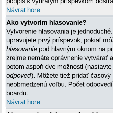
podpis k vybratým príspevkom odstrá
Návrat hore
Ako vytvorím hlasovanie?
Vytvorenie hlasovania je jednoduché.
upravujete prvý príspevok, pokiaľ môž
hlasovanie
pod hlavným oknom na prid
zrejme nemáte oprávnenie vytvárať an
potom aspoň dve možnosti (nastavte 
odpoveď
). Môžete tiež pridať časový
neobmedzenú voľbu. Počet odpovedí, 
boardu.
Návrat hore