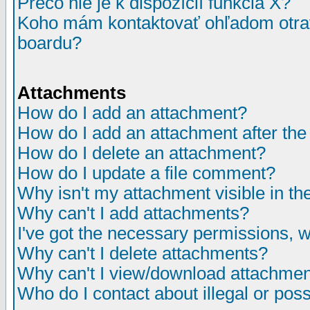
Prečo nie je k dispozícií funkcia X?
Koho mám kontaktovať ohľadom otrav
boardu?
Attachments
How do I add an attachment?
How do I add an attachment after the i
How do I delete an attachment?
How do I update a file comment?
Why isn't my attachment visible in th
Why can't I add attachments?
I've got the necessary permissions, 
Why can't I delete attachments?
Why can't I view/download attachme
Who do I contact about illegal or poss