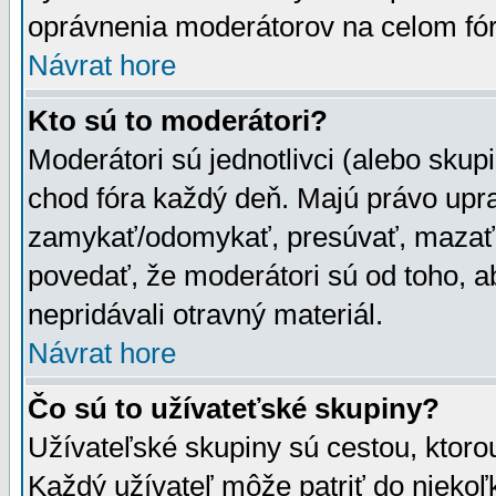
oprávnenia moderátorov na celom fór
Návrat hore
Kto sú to moderátori?
Moderátori sú jednotlivci (alebo skupi
chod fóra každý deň. Majú právo upr
zamykať/odomykať, presúvať, mazať a
povedať, že moderátori sú od toho, a
nepridávali otravný materiál.
Návrat hore
Čo sú to užívateťské skupiny?
Užívateľské skupiny sú cestou, ktoro
Každý užívateľ môže patriť do nieko