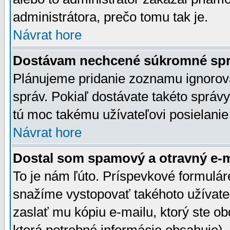
administrátora, prečo tomu tak je.
Návrat hore
Dostávam nechcené súkromné spr
Plánujeme pridanie zoznamu ignorov
správ. Pokiaľ dostávate takéto správy
tú moc takému užívateľovi posielanie
Návrat hore
Dostal som spamový a otravný e-ma
To je nám ľúto. Príspevkové formulá
snažíme vystopovať takéhoto užívateľ
zaslať mu kópiu e-mailu, ktorý ste obdr