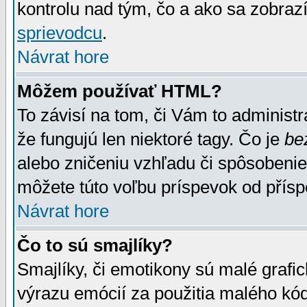
kontrolu nad tým, čo a ako sa zobrazí
sprievodcu
.
Návrat hore
Môžem používať HTML?
To závisí na tom, či Vám to administrá
že fungujú len niektoré tagy. Čo je
be
alebo zničeniu vzhľadu či spôsobeni
môžete túto voľbu príspevok od přís
Návrat hore
Čo to sú smajlíky?
Smajlíky, či emotikony sú malé grafic
výrazu emócií za použitia malého kód