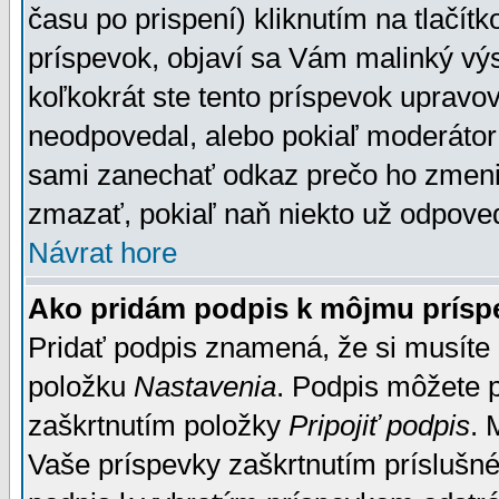
času po prispení) kliknutím na tlačít
príspevok, objaví sa Vám malinký výs
koľkokrát ste tento príspevok upravova
neodpovedal, alebo pokiaľ moderátor č
sami zanechať odkaz prečo ho zmenil
zmazať, pokiaľ naň niekto už odpoved
Návrat hore
Ako pridám podpis k môjmu prísp
Pridať podpis znamená, že si musíte n
položku
Nastavenia
. Podpis môžete 
zaškrtnutím položky
Pripojiť podpis
. 
Vaše príspevky zaškrtnutím príslušné