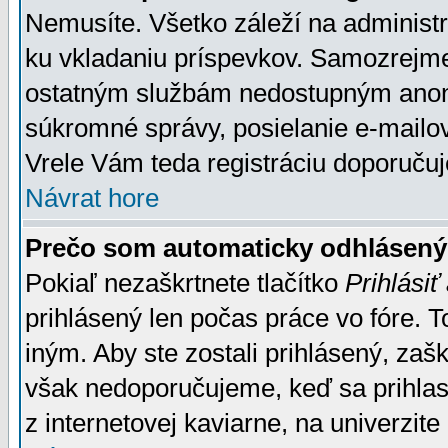
Nemusíte. Všetko záleží na administrá
ku vkladaniu príspevkov. Samozrejme
ostatným službám nedostupným anon
súkromné správy, posielanie e-mailov
Vrele Vám teda registráciu doporučuj
Návrat hore
Prečo som automaticky odhlásen
Pokiaľ nezaškrtnete tlačítko
Prihlásiť
prihlásený len počas práce vo fóre. 
iným. Aby ste zostali prihlásený, zaškr
však nedoporučujeme, keď sa prihlasuj
z internetovej kaviarne, na univerzite 