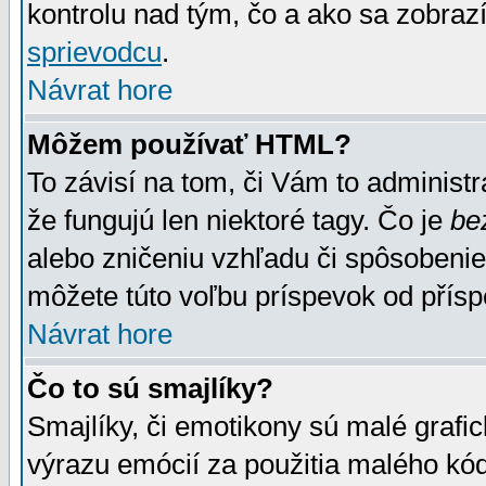
kontrolu nad tým, čo a ako sa zobrazí
sprievodcu
.
Návrat hore
Môžem používať HTML?
To závisí na tom, či Vám to administrá
že fungujú len niektoré tagy. Čo je
be
alebo zničeniu vzhľadu či spôsobeni
môžete túto voľbu príspevok od přís
Návrat hore
Čo to sú smajlíky?
Smajlíky, či emotikony sú malé grafic
výrazu emócií za použitia malého kód