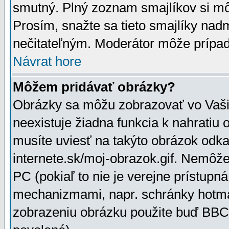
smutný. Plný zoznam smajlíkov si mô
Prosím, snažte sa tieto smajlíky nad
nečitateľným. Moderátor môže prípa
Návrat hore
Môžem pridávať obrázky?
Obrázky sa môžu zobrazovať vo Vaši
neexistuje žiadna funkcia k nahratiu
musíte uviesť na takýto obrázok odka
internete.sk/moj-obrazok.gif. Nemôž
PC (pokiaľ to nie je verejne prístupn
mechanizmami, napr. schránky hotmai
zobrazeniu obrázku použite buď BBCo