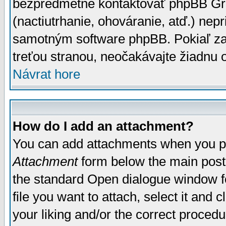
bezpredmetné kontaktovať phpBB Grou
(nactiutrhanie, ohováranie, atď.) ne
samotným software phpBB. Pokiaľ zaš
treťou stranou, neočakávajte žiadnu
Návrat hore
How do I add an attachment?
You can add attachments when you p
Attachment
form below the main post
the standard Open dialogue window fo
file you want to attach, select it and
your liking and/or the correct proced