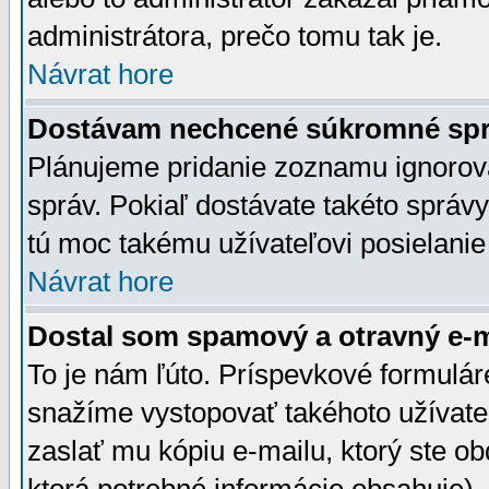
administrátora, prečo tomu tak je.
Návrat hore
Dostávam nechcené súkromné spr
Plánujeme pridanie zoznamu ignorov
správ. Pokiaľ dostávate takéto správy
tú moc takému užívateľovi posielanie
Návrat hore
Dostal som spamový a otravný e-ma
To je nám ľúto. Príspevkové formulá
snažíme vystopovať takéhoto užívateľ
zaslať mu kópiu e-mailu, ktorý ste obdr