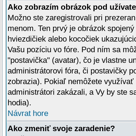
Ako zobrazím obrázok pod užíva
Možno ste zaregistrovali pri prezera
menom. Ten prvý je obrázok spojený 
hviezdičiek alebo kocočiek ukazujúcic
Vašu pozíciu vo fóre. Pod ním sa m
"postavička" (avatar), čo je vlastne 
administrátorovi fóra, či postavičky p
zobrazia). Pokiaľ nemôžete využívať 
administrátori zakázali, a Vy by ste 
hodia).
Návrat hore
Ako zmeniť svoje zaradenie?