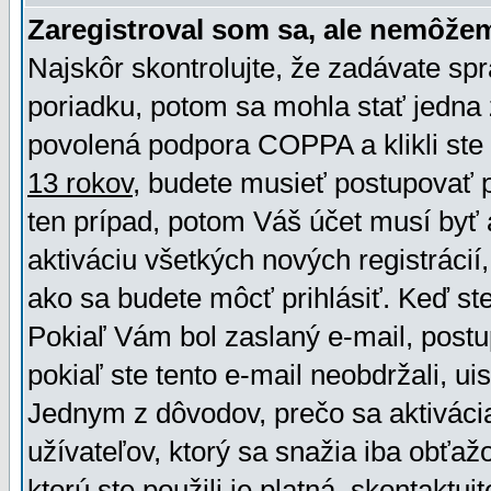
Zaregistroval som sa, ale nemôžem
Najskôr skontrolujte, že zadávate sp
poriadku, potom sa mohla stať jedna 
povolená podpora COPPA a klikli ste 
13 rokov
, budete musieť postupovať po
ten prípad, potom Váš účet musí byť 
aktiváciu všetkých nových registráci
ako sa budete môcť prihlásiť. Keď ste 
Pokiaľ Vám bol zaslaný e-mail, postu
pokiaľ ste tento e-mail neobdržali, ui
Jednym z dôvodov, prečo sa aktiváci
užívateľov, ktorý sa snažia iba obťažo
ktorú ste použili je platná, skontaktuj