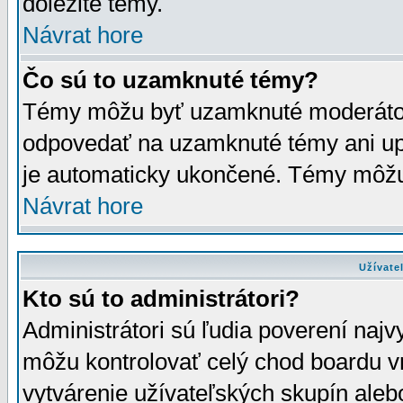
dôležité témy.
Návrat hore
Čo sú to uzamknuté témy?
Témy môžu byť uzamknuté moderáto
odpovedať na uzamknuté témy ani up
je automaticky ukončené. Témy môžu
Návrat hore
Užívate
Kto sú to administrátori?
Administrátori sú ľudia poverení najv
môžu kontrolovať celý chod boardu v
vytvárenie užívateľských skupín aleb