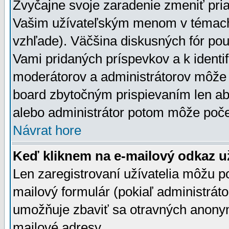
Zvyčajne svoje zaradenie zmeniť pr
Vašim užívateľským menom v témach 
vzhľade). Väčšina diskusných fór pou
Vami pridaných príspevkov a k identif
moderátorov a administrátorov môže 
board zbytočným prispievaním len aby
alebo administrátor potom môže počet
Návrat hore
Keď kliknem na e-mailový odkaz už
Len zaregistrovaní užívatelia môžu p
mailový formulár (pokiaľ administráto
umožňuje zbaviť sa otravných anonym
mailové adresy.