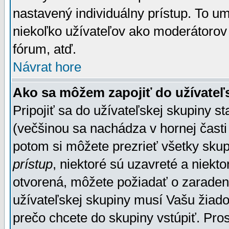
nastavený individuálny prístup. To u
niekoľko užívateľov ako moderátorov 
fórum, atď.
Návrat hore
Ako sa môžem zapojiť do užívateľ
Pripojiť sa do užívateľskej skupiny s
(večšinou sa nachádza v hornej časti 
potom si môžete prezrieť všetky sku
prístup
, niektoré sú uzavreté a niekt
otvorená, môžete požiadať o zaradeni
užívateľskej skupiny musí Vašu žiado
prečo chcete do skupiny vstúpiť. Pro