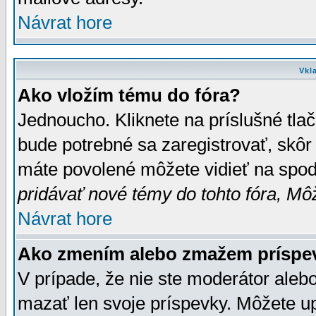
Návrat hore
Vkl
Ako vložím tému do fóra?
Jednoucho. Kliknete na príslušné tla
bude potrebné sa zaregistrovať, skôr 
máte povolené môžete vidieť na spodn
pridávať nové témy do tohto fóra, Môž
Návrat hore
Ako zmením alebo zmažem príspe
V prípade, že nie ste moderátor aleb
mazať len svoje príspevky. Môžete u