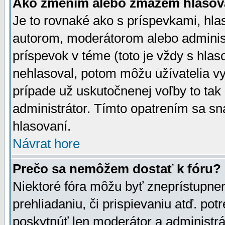
Ako zmením alebo zmažem hlasov
Je to rovnaké ako s príspevkami, h
autorom, moderátorom alebo administ
príspevok v téme (toto je vždy s hlas
nehlasoval, potom môžu užívatelia v
prípade už uskutočnenej voľby to tak
administrátor. Tímto opatrením sa sn
hlasovaní.
Návrat hore
Prečo sa nemôžem dostať k fóru?
Niektoré fóra môžu byť zneprístupnen
prehliadaniu, či prispievaniu atď. pot
poskytnúť len moderátor a administrát