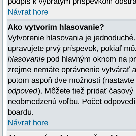
podpis k vybratým príspevkom odstrá
Návrat hore
Ako vytvorím hlasovanie?
Vytvorenie hlasovania je jednoduché.
upravujete prvý príspevok, pokiaľ môž
hlasovanie
pod hlavným oknom na prid
zrejme nemáte oprávnenie vytvárať an
potom aspoň dve možnosti (nastavte 
odpoveď
). Môžete tiež pridať časový
neobmedzenú voľbu. Počet odpovedí, 
boardu.
Návrat hore