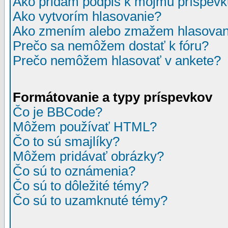
Ako pridám podpis k môjmu príspev
Ako vytvorím hlasovanie?
Ako zmením alebo zmažem hlasovan
Prečo sa nemôžem dostať k fóru?
Prečo nemôžem hlasovať v ankete?
Formátovanie a typy príspevkov
Čo je BBCode?
Môžem používať HTML?
Čo to sú smajlíky?
Môžem pridávať obrázky?
Čo sú to oznámenia?
Čo sú to dôležité témy?
Čo sú to uzamknuté témy?