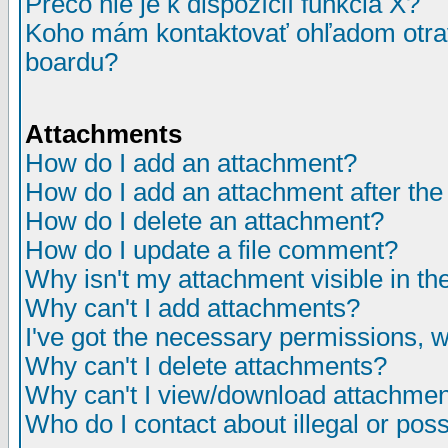
Prečo nie je k dispozícií funkcia X?
Koho mám kontaktovať ohľadom otrav
boardu?
Attachments
How do I add an attachment?
How do I add an attachment after the i
How do I delete an attachment?
How do I update a file comment?
Why isn't my attachment visible in th
Why can't I add attachments?
I've got the necessary permissions, 
Why can't I delete attachments?
Why can't I view/download attachme
Who do I contact about illegal or poss