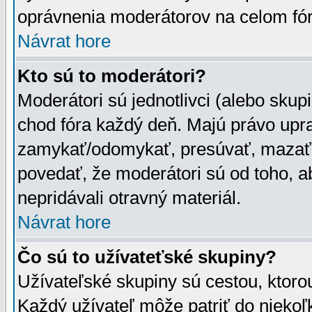
oprávnenia moderátorov na celom fór
Návrat hore
Kto sú to moderátori?
Moderátori sú jednotlivci (alebo skupi
chod fóra každý deň. Majú právo upr
zamykať/odomykať, presúvať, mazať a
povedať, že moderátori sú od toho, a
nepridávali otravný materiál.
Návrat hore
Čo sú to užívateťské skupiny?
Užívateľské skupiny sú cestou, ktoro
Každý užívateľ môže patriť do nieko