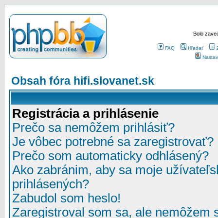
Bolo zaved
FAQ
Hľadať
Nastav
Obsah fóra hifi.slovanet.sk
Registrácia a prihlásenie
Prečo sa nemôžem prihlásiť?
Je vôbec potrebné sa zaregistrovať?
Prečo som automaticky odhlásený?
Ako zabránim, aby sa moje užívateľ
prihlásených?
Zabudol som heslo!
Zaregistroval som sa, ale nemôžem sa