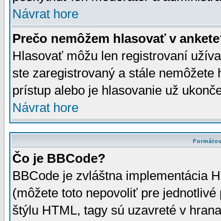
Návrat hore
Prečo nemôžem hlasovať v ankete
Hlasovať môžu len registrovaní užívat
ste zaregistrovaný a stále nemôžet
prístup alebo je hlasovanie už ukonč
Návrat hore
Formátov
Čo je BBCode?
BBCode je zvláštna implementácia HT
(môžete toto nepovoliť pre jednotli
štýlu HTML, tagy sú uzavreté v hrana