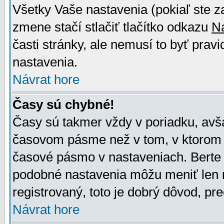
Všetky Vaše nastavenia (pokiaľ ste z
zmene stačí stlačiť tlačítko odkazu
N
časti stránky, ale nemusí to byť prav
nastavenia.
Návrat hore
Časy sú chybné!
Časy sú takmer vždy v poriadku, avša
časovom pásme než v tom, v ktorom s
časové pásmo v nastaveniach. Bert
podobné nastavenia môžu meniť len re
registrovaný, toto je dobrý dôvod, pre
Návrat hore