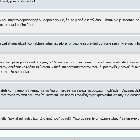
dôvod, prečo tak urobiť!
, tak tou najpravdepodobnejšou odpoveďou je, že sa jedná o letný čas. Fórum nie je stavané
u trvania letného času.
zatiaľ nepreložil. Kontaktujte administrátora, prípadne si preklad vytvorte sami. Pre viac in
. Ten prvý je obrázok spojený s Vašou úrovňou, zvyčajne v tvare hviezdičiek alebo kocočiek
tny obrázok každého užívateľa. Záleží na administrátorovi fóra, či postavičky povolí, či ak
eríme, že se hodia).
ateľským menom v témach a vo Vašom profile, čo záleží na použitom vzhľade). Väčšina disk
ôže mať zvláštny vzhľad. Prosím, nezaťažujte board zbytočným prispievaním len aby ste dosi
ulár (pokiaľ administrátor túto možnosť povolil). Toto opatrenie umožňuje zbaviť sa otravný