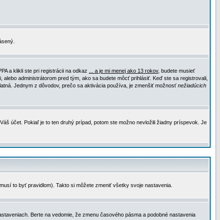
lásený.
a klikli ste pri registrácii na odkaz
... a je mi menej ako 13 rokov
, budete musieť
, alebo administrátorom pred tým, ako sa budete môcť prihlásiť. Keď ste sa registrovali,
e platná. Jednym z dôvodov, prečo sa aktivácia používa, je zmenšiť možnosť
nežiadúcich
Váš účet. Pokiaľ je to ten druhý prípad, potom ste možno nevložili žiadny príspevok. Je
emusí to byť pravidlom). Takto si môžete zmeniť všetky svoje nastavenia.
 nastaveniach. Berte na vedomie, že zmenu časového pásma a podobné nastavenia