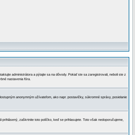
tujte administrátora a pýtajte sa na dôvody. Pokiaľ ste sa zaregistrovali, neboli ste z
ybné nastavenia fóra.
 nedostupným anonymným užívateľom, ako napr. postavičky, súkromné správy, posielanie
i prihlásený, zaškrtnite toto políčko, keď se prihlasujete. Toto však nedoporučujeme,