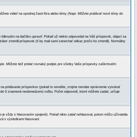
ôžete vidieť na spodnej časti fóra alebo témy (Napr.
Môžete pridávať nové témy do
kliknutím na tlačítko
upraviť
. Pokiaľ už niekto odpovedal na Váš príspevok, objaví sa
trátor zmenili príspevok (tí by mali sami zanechať odkaz prečo ho zmenili). Normálny
dpis
. Môžete tiež pridať rovnaký podpis pre všetky Vaše príspevky zaškrtnutím
a pridávanie príspevkov (pokiaľ to nevidíte, zrejme nemáte oprávnenie vytvárať
u, kde 0 znamená neobmedzenú voľbu. Počet odpovedí, ktoré môžete zadať, určuje
je vždy s hlasovaním spojené). Pokiaľ nikto zatiaľ nehlasoval, potom môžu užívatelia
cii s výsledkami hlasovaní.