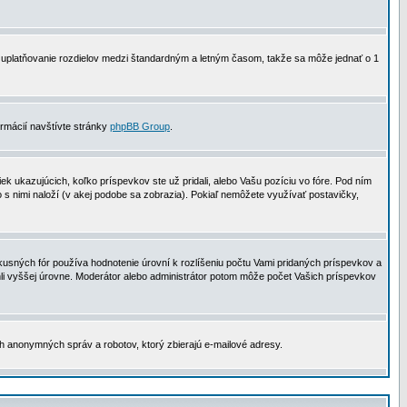
 na uplatňovanie rozdielov medzi štandardným a letným časom, takže sa môže jednať o 1
formácií navštívte stránky
phpBB Group
.
 ukazujúcich, koľko príspevkov ste už pridali, alebo Vašu pozíciu vo fóre. Pod ním
o s nimi naloží (v akej podobe sa zobrazia). Pokiaľ nemôžete využívať postavičky,
usných fór používa hodnotenie úrovní k rozlíšeniu počtu Vami pridaných príspevkov a
ahli vyššej úrovne. Moderátor alebo administrátor potom môže počet Vašich príspevkov
ch anonymných správ a robotov, ktorý zbierajú e-mailové adresy.