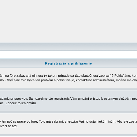
Registrácia a prihlásenie
ám na fóre zakázaná činnosť (v takom prípade sa táto skutočnosť zobrazí)? Pokiaľ áno, kontak
eslo. Obyčajne toto býva ten problém a pokiaľ nie je, kontaktujte administrátora, možno má ch
u vkladaniu príspevkov. Samozrejme, že registrácia Vám umožní prístup k ostatným službám
e. Zaberie to len chvíľu.
ý len počas práce vo fóre. Toto má zabrániť zneužitiu Vášho účtu niekým iným. Aby ste zostal
iverzite atď.