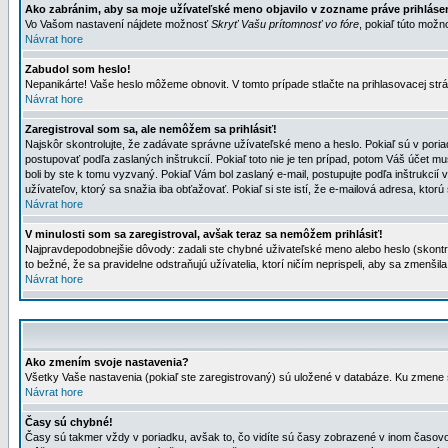
Ako zabránim, aby sa moje užívateľské meno objavilo v zozname práve prihlás
Vo Vašom nastavení nájdete možnosť
Skryť Vašu prítomnosť vo fóre
, pokiaľ túto mož
Návrat hore
Zabudol som heslo!
Nepanikárte! Vaše heslo môžeme obnovit. V tomto prípade stlačte na prihlasovacej strá
Návrat hore
Zaregistroval som sa, ale nemôžem sa prihlásiť!
Najskôr skontrolujte, že zadávate správne užívateľské meno a heslo. Pokiaľ sú v poria
postupovať podľa zaslaných inštrukcií. Pokiaľ toto nie je ten prípad, potom Váš účet mu
boli by ste k tomu vyzvaný. Pokiaľ Vám bol zaslaný e-mail, postupujte podľa inštrukcií
užívateľov, ktorý sa snažia iba obťažovať. Pokiaľ si ste istí, že e-mailová adresa, ktorú 
Návrat hore
V minulosti som sa zaregistroval, avšak teraz sa nemôžem prihlásiť!
Najpravdepodobnejšie dôvody: zadali ste chybné uživateľské meno alebo heslo (skontroluj
to bežné, že sa pravidelne odstraňujú užívatelia, ktorí ničím neprispeli, aby sa zmenši
Návrat hore
Ako zmením svoje nastavenia?
Všetky Vaše nastavenia (pokiaľ ste zaregistrovaný) sú uložené v databáze. Ku zmene s
Návrat hore
Časy sú chybné!
Časy sú takmer vždy v poriadku, avšak to, čo vidíte sú časy zobrazené v inom časo