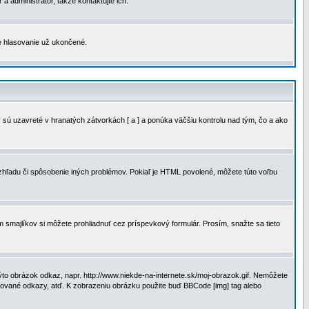
a administrátor, takže kontaktujte ich.
je hlasovanie už ukončené.
 sú uzavreté v hranatých zátvorkách [ a ] a ponúka väčšiu kontrolu nad tým, čo a ako
vzhľadu či spôsobenie iných problémov. Pokiaľ je HTML povolené, môžete túto voľbu
m smajlíkov si môžete prohliadnuť cez príspevkový formulár. Prosím, snažte sa tieto
to obrázok odkaz, napr. http://www.niekde-na-internete.sk/moj-obrazok.gif. Nemôžete
slované odkazy, atď. K zobrazeniu obrázku použite buď BBCode [img] tag alebo