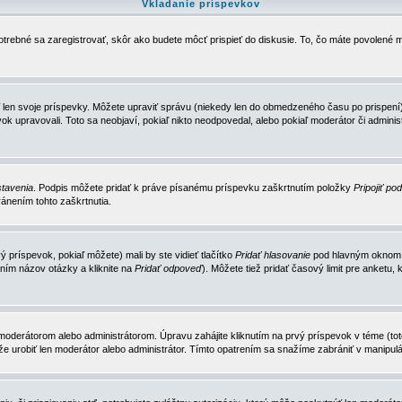
Vkladanie príspevkov
trebné sa zaregistrovať, skôr ako budete môcť prispieť do diskusie. To, čo máte povolené m
 len svoje príspevky. Môžete upraviť správu (niekedy len do obmedzeného času po prispení) 
k upravovali. Toto sa neobjaví, pokiaľ nikto neodpovedal, alebo pokiaľ moderátor či adminis
tavenia
. Podpis môžete pridať k práve písanému príspevku zaškrtnutím položky
Pripojiť po
ánením tohto zaškrtnutia.
 príspevok, pokiaľ môžete) mali by ste vidieť tlačítko
Pridať hlasovanie
pod hlavným oknom n
ním názov otázky a kliknite na
Pridať odpoveď
). Môžete tiež pridať časový limit pre anket
erátorom alebo administrátorom. Úpravu zahájite kliknutím na prvý príspevok v téme (toto 
e urobiť len moderátor alebo administrátor. Tímto opatrením sa snažíme zabrániť v manipulá