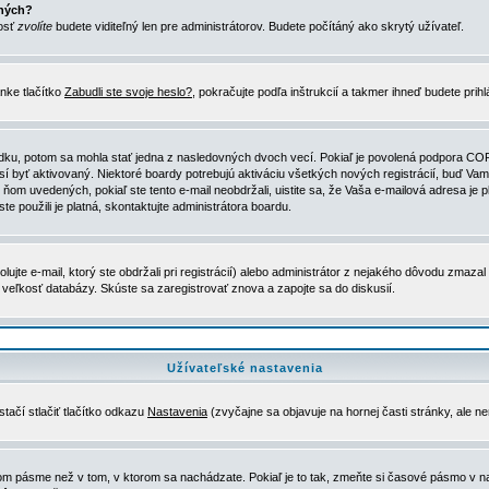
ených?
nosť
zvolíte
budete viditeľný len pre administrátorov. Budete počítáný ako skrytý užívateľ.
nke tlačítko
Zabudli ste svoje heslo?
, pokračujte podľa inštrukcií a takmer ihneď budete prih
dku, potom sa mohla stať jedna z nasledovných dvoch vecí. Pokiaľ je povolená podpora COPPA 
sí byť aktivovaný. Niektoré boardy potrebujú aktiváciu všetkých nových registrácií, buď Vami
 v ňom uvedených, pokiaľ ste tento e-mail neobdržali, uistite sa, že Vaša e-mailová adresa j
ste použili je platná, skontaktujte administrátora boardu.
te e-mail, ktorý ste obdržali pri registrácií) alebo administrátor z nejakého dôvodu zmazal 
la veľkosť databázy. Skúste sa zaregistrovať znova a zapojte sa do diskusií.
Užívateľské nastavenia
tačí stlačiť tlačítko odkazu
Nastavenia
(zvyčajne sa objavuje na hornej časti stránky, ale n
vom pásme než v tom, v ktorom sa nachádzate. Pokiaľ je to tak, zmeňte si časové pásmo v