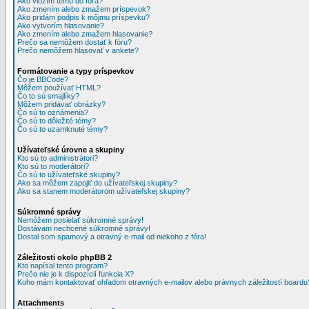
Ako vložím tému do fóra?
Ako zmením alebo zmažem príspevok?
Ako pridám podpis k môjmu príspevku?
Ako vytvorím hlasovanie?
Ako zmením alebo zmažem hlasovanie?
Prečo sa nemôžem dostať k fóru?
Prečo nemôžem hlasovať v ankete?
Formátovanie a typy príspevkov
Čo je BBCode?
Môžem používať HTML?
Čo to sú smajlíky?
Môžem pridávať obrázky?
Čo sú to oznámenia?
Čo sú to dôležité témy?
Čo sú to uzamknuté témy?
Užívateľské úrovne a skupiny
Kto sú to administrátori?
Kto sú to moderátori?
Čo sú to užívateťské skupiny?
Ako sa môžem zapojiť do užívateľskej skupiny?
Ako sa stanem moderátorom užívateľskej skupiny?
Súkromné správy
Nemôžem posielať súkromné správy!
Dostávam nechcené súkromné správy!
Dostal som spamový a otravný e-mail od niekoho z fóra!
Záležitosti okolo phpBB 2
Kto napísal tento program?
Prečo nie je k dispozícií funkcia X?
Koho mám kontaktovať ohľadom otravných e-mailov alebo právnych záležitostí boardu
Attachments