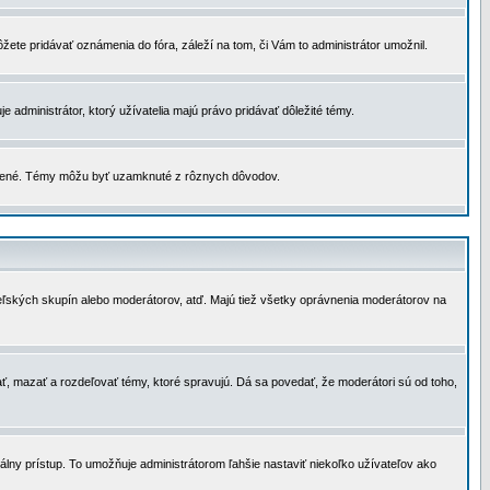
žete pridávať oznámenia do fóra, záleží na tom, či Vám to administrátor umožnil.
 administrátor, ktorý užívatelia majú právo pridávať dôležité témy.
čené. Témy môžu byť uzamknuté z rôznych dôvodov.
teľských skupín alebo moderátorov, atď. Majú tiež všetky oprávnenia moderátorov na
ť, mazať a rozdeľovať témy, ktoré spravujú. Dá sa povedať, že moderátori sú od toho,
lny prístup. To umožňuje administrátorom ľahšie nastaviť niekoľko užívateľov ako