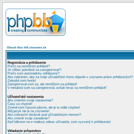
Obsah fóra hifi.slovanet.sk
Registrácia a prihlásenie
Prečo sa nemôžem prihlásiť?
Je vôbec potrebné sa zaregistrovať?
Prečo som automaticky odhlásený?
Ako zabránim, aby sa moje užívateľské meno objavilo v zozname práve prihlásených?
Zabudol som heslo!
Zaregistroval som sa, ale nemôžem sa prihlásiť!
V minulosti som sa zaregistroval, avšak teraz sa nemôžem prihlásiť!
Užívateľské nastavenia
Ako zmením svoje nastavenia?
Časy sú chybné!
Zmenil som časové pásmo, ale je to stále chybne!
Môj jazyk nie je na zozname!
Ako zobrazím obrázok pod užívateľským menom?
Ako zmeniť svoje zaradenie?
Keď kliknem na e-mailový odkaz užívateľa, som vyzvaný k prihláseniu!
Vkladanie príspevkov