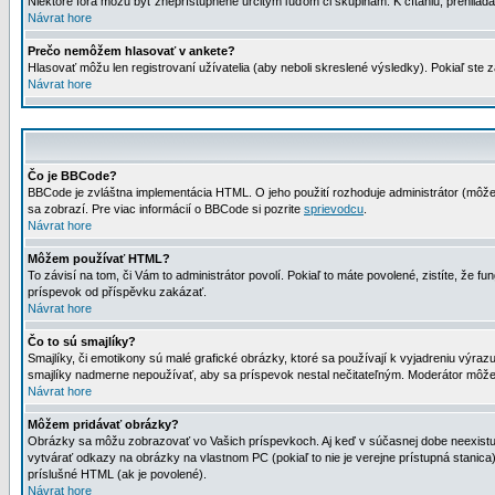
Niektoré fóra môžu byť zneprístupnené určitým ľuďom či skupinám. K čítaniu, prehliadani
Návrat hore
Prečo nemôžem hlasovať v ankete?
Hlasovať môžu len registrovaní užívatelia (aby neboli skreslené výsledky). Pokiaľ st
Návrat hore
Čo je BBCode?
BBCode je zvláštna implementácia HTML. O jeho použití rozhoduje administrátor (môžet
sa zobrazí. Pre viac informácií o BBCode si pozrite
sprievodcu
.
Návrat hore
Môžem používať HTML?
To závisí na tom, či Vám to administrátor povolí. Pokiaľ to máte povolené, zistíte, že fun
príspevok od příspěvku zakázať.
Návrat hore
Čo to sú smajlíky?
Smajlíky, či emotikony sú malé grafické obrázky, ktoré sa používají k vyjadreniu výra
smajlíky nadmerne nepoužívať, aby sa príspevok nestal nečitateľným. Moderátor môž
Návrat hore
Môžem pridávať obrázky?
Obrázky sa môžu zobrazovať vo Vašich príspevkoch. Aj keď v súčasnej dobe neexistuje
vytvárať odkazy na obrázky na vlastnom PC (pokiaľ to nie je verejne prístupná stani
príslušné HTML (ak je povolené).
Návrat hore