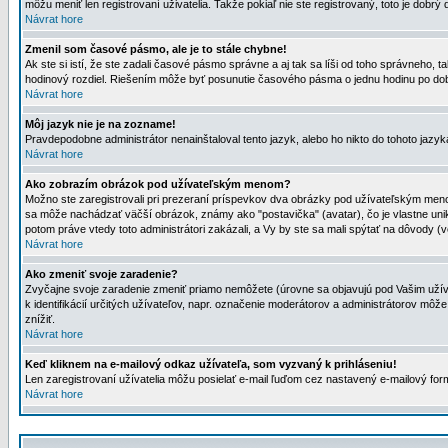
môžu meniť len registrovaní uživatelia. Takže pokiaľ nie ste registrovaný, toto je dobrý 
Návrat hore
Zmenil som časové pásmo, ale je to stále chybne!
Ak ste si istí, že ste zadali časové pásmo správne a aj tak sa líši od toho správneho
hodinový rozdiel. Riešením môže byť posunutie časového pásma o jednu hodinu po dob
Návrat hore
Môj jazyk nie je na zozname!
Pravdepodobne administrátor nenainštaloval tento jazyk, alebo ho nikto do tohoto jazyka 
Návrat hore
Ako zobrazím obrázok pod užívateľským menom?
Možno ste zaregistrovali pri prezeraní príspevkov dva obrázky pod užívateľským menom
sa môže nachádzať väčší obrázok, známy ako "postavička" (avatar), čo je vlastne uniká
potom práve vtedy toto administrátori zakázali, a Vy by ste sa mali spýtať na dôvody (v
Návrat hore
Ako zmeniť svoje zaradenie?
Zvyčajne svoje zaradenie zmeniť priamo nemôžete (úrovne sa objavujú pod Vašim užív
k identifikácií určitých užívateľov, napr. označenie moderátorov a administrátorov m
znížiť.
Návrat hore
Keď kliknem na e-mailový odkaz užívateľa, som vyzvaný k prihláseniu!
Len zaregistrovaní užívatelia môžu posielať e-mail ľuďom cez nastavený e-mailový form
Návrat hore