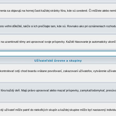
menia sa objavujú na hornej časti každej stránky fóra, kde sú uvedené. Či môžete alebo nemô
to veľmi dôležité, takže si ich prečítajte tam, kde sú. Rovnako ako pri oznámeniach rozhoduje
a uzamknuté témy ani upravovať svoje príspevky. Každé hlasovanie je automaticky ukon
Užívateľské úrovne a skupiny
u kontrolovať celý chod boardu vrátane povoľovaní, zakazovaní užívateľov, vytvárenie užíva
 chod fóra každý deň. Majú právo upravovať alebo mazať príspevky, zamykať/odomykať, presúva
dý užívateľ môže patriť do niekoľkých skupín a každej skupine môže byť nastavený individuá