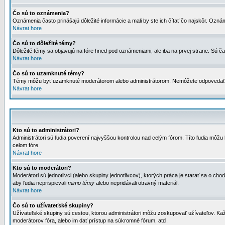
Čo sú to oznámenia?
Oznámenia často prinášajú dôležité informácie a mali by ste ich čítať čo najskôr. Ozná
Návrat hore
Čo sú to dôležité témy?
Dôležité témy sa objavujú na fóre hned pod oznámeniami, ale iba na prvej strane. Sú čas
Návrat hore
Čo sú to uzamknuté témy?
Témy môžu byť uzamknuté moderátorom alebo administrátorom. Nemôžete odpovedať n
Návrat hore
Kto sú to administrátori?
Administrátori sú ľudia poverení najvyššou kontrolou nad celým fórom. Títo ľudia môž
celom fóre.
Návrat hore
Kto sú to moderátori?
Moderátori sú jednotlivci (alebo skupiny jednotlivcov), ktorých práca je starať sa o
aby ľudia neprispievali
mimo témy
alebo nepridávali otravný materiál.
Návrat hore
Čo sú to užívateťské skupiny?
Užívateľské skupiny sú cestou, ktorou administrátori môžu zoskupovať užívateľov. Kaž
moderátorov fóra, alebo im dať prístup na súkromné fórum, atď.