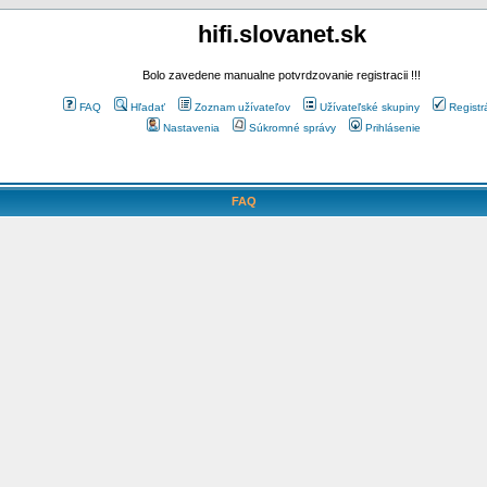
hifi.slovanet.sk
Bolo zavedene manualne potvrdzovanie registracii !!!
FAQ
Hľadať
Zoznam užívateľov
Užívateľské skupiny
Registr
Nastavenia
Súkromné správy
Prihlásenie
FAQ