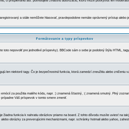
u, či prispievaniu atď. potrebujete zvláštnu autorizáciu, ktorú môže poskytnúť len moderátor 
e zaregistrovaný a stále nemôžete hlasovať, pravdepodobne nemáte oprávnený prístup alebo 
Formátovanie a typy príspevkov
e toto nepovoliť pre jednotlivé príspevky). BBCode sám o sebe je podobný štýlu HTML, tagy
gujú len niektoré tagy. Čo je
bezpečnostná
funkcia, ktorá zamedzí zneužitiu alebo zničeniu 
zu emócií za použitia malého kódu, napr. :) znamená šťastný, :( znamená smutný. Plný zozna
e prípadne Váš príspevok v tomto smere zmeniť.
 žiadna funkcia k nahratiu obrázkov priamo na board. Z tohto dôvodu musíte uviesť na taký
ca) alebo obrázky za preverujúcimi mechanizmami, napr. schránky hotmail alebo yahoo, zahe