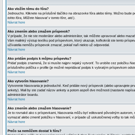
Ako vložím tému do fóra?
Jednoucho. Kliknete na príslušné tlačítko na obrazovke fóra alebo témy. Možno bude po
tohto fóra, Môžete hlasovať v tomto fóre, atd.
).
Návrat hore
Ako zmením alebo zmažem príspevok?
V prípade, že nie ste moderátor alebo administrátor, tak môžete upravovať alebo mazať
Vám malinký výstup textíku pod príspevkom, ktorý ukazuje, koľkokrát ste tento príspevo
užívatelia nemôžu príspevok zmazať, pokiaľ naň niekto už odpovedal.
Návrat hore
Ako pridám podpis k môjmu príspevku?
Pridať podpis znamená, že si musíte najprv nejaký vytvoriť. To urobíte cez položku
Nas
príslušného políčka v profile (je možné nepridávať podpis k vybratým príspevkom odstr
Návrat hore
Ako vytvorím hlasovanie?
Vytvorenie hlasovania je jednoduché. Keď pridáte nový príspevok (alebo upravujete prvý
ankety). Mali by ste zadať názov ankety a potom aspoň dve možnosti (nastavte napísa
administrátor boardu.
Návrat hore
Ako zmením alebo zmažem hlasovanie?
Je to rovnaké ako s príspevkami, hlasovania môžu byť editované pôvodným autorom, mod
vymazať alebo zmeniť položku v hlasovaní, v prípade už uskutočnenej voľby to tak môž
Návrat hore
Prečo sa nemôžem dostať k fóru?