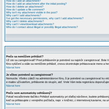
How do I add an attachment?
How do I add an attachment after the initial posting?
How do I delete an attachment?
How do I update a file comment?
Why isn't my attachment visible in the post?
Why can't I add attachments?
I've got the necessary permissions, why can't I add attachments?
Why can't I delete attachments?
Why can't I view/download attachments?
Who do I contact about illegal or possibly illegal attachments?
Prečo sa nemôžem prihlásiť?
Už ste sa zaregistrovali? Pred prihlásením je potrebné sa najskôr zaregistrovať. Bola V
fóra vylúčení a stále sa nemôžete prihlásiť, znova skontrolujte prihlasovacie meno a h
Návrat hore
Je vôbec potrebné sa zaregistrovať?
Nemusíte. Všetko záleží na administrátorovi fóra, či je potrebné sa zaregistrovať k
e-mailov užívateľom, prihlásenie do skupín, atď. Vrele Vám teda registráciu doporučujem
Návrat hore
Prečo som automaticky odhlásený?
Pokiaľ nezaškrtnete tlačítko
Prihlásiť automaticky pri ďalšej návšteve
, budete prihlásen
keď sa prihlasujete z verejného počítača, napr. v knižnici, z internetovej kaviarne, na un
Návrat hore