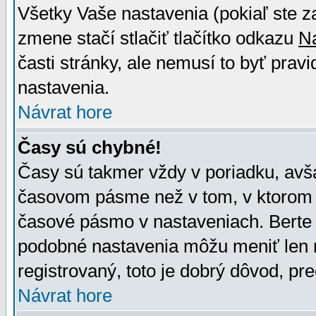
Všetky Vaše nastavenia (pokiaľ ste z
zmene stačí stlačiť tlačítko odkazu
N
časti stránky, ale nemusí to byť prav
nastavenia.
Návrat hore
Časy sú chybné!
Časy sú takmer vždy v poriadku, avša
časovom pásme než v tom, v ktorom s
časové pásmo v nastaveniach. Bert
podobné nastavenia môžu meniť len re
registrovaný, toto je dobrý dôvod, pre
Návrat hore