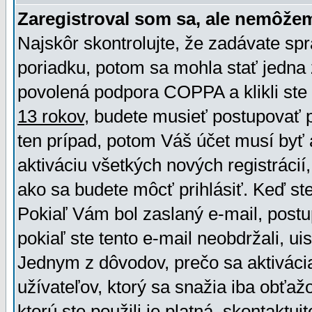
Zaregistroval som sa, ale nemôžem
Najskôr skontrolujte, že zadávate sp
poriadku, potom sa mohla stať jedna 
povolená podpora COPPA a klikli ste 
13 rokov
, budete musieť postupovať po
ten prípad, potom Váš účet musí byť 
aktiváciu všetkých nových registráci
ako sa budete môcť prihlásiť. Keď ste 
Pokiaľ Vám bol zaslaný e-mail, postu
pokiaľ ste tento e-mail neobdržali, ui
Jednym z dôvodov, prečo sa aktiváci
užívateľov, ktorý sa snažia iba obťažo
ktorú ste použili je platná, skontaktuj