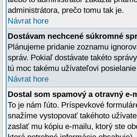
administrátora, prečo tomu tak je.
Návrat hore
Dostávam nechcené súkromné spr
Plánujeme pridanie zoznamu ignorov
správ. Pokiaľ dostávate takéto správy
tú moc takému užívateľovi posielanie
Návrat hore
Dostal som spamový a otravný e-ma
To je nám ľúto. Príspevkové formulá
snažíme vystopovať takéhoto užívateľ
zaslať mu kópiu e-mailu, ktorý ste obdr