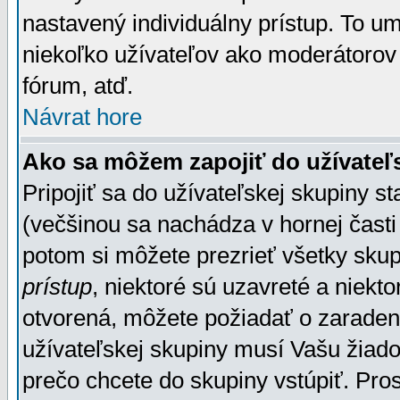
nastavený individuálny prístup. To u
niekoľko užívateľov ako moderátorov 
fórum, atď.
Návrat hore
Ako sa môžem zapojiť do užívateľ
Pripojiť sa do užívateľskej skupiny s
(večšinou sa nachádza v hornej časti 
potom si môžete prezrieť všetky sku
prístup
, niektoré sú uzavreté a niekt
otvorená, môžete požiadať o zaradeni
užívateľskej skupiny musí Vašu žiado
prečo chcete do skupiny vstúpiť. Pro