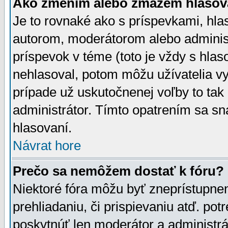
Ako zmením alebo zmažem hlasov
Je to rovnaké ako s príspevkami, h
autorom, moderátorom alebo administ
príspevok v téme (toto je vždy s hlas
nehlasoval, potom môžu užívatelia v
prípade už uskutočnenej voľby to tak
administrátor. Tímto opatrením sa sn
hlasovaní.
Návrat hore
Prečo sa nemôžem dostať k fóru?
Niektoré fóra môžu byť zneprístupnen
prehliadaniu, či prispievaniu atď. pot
poskytnúť len moderátor a administrát