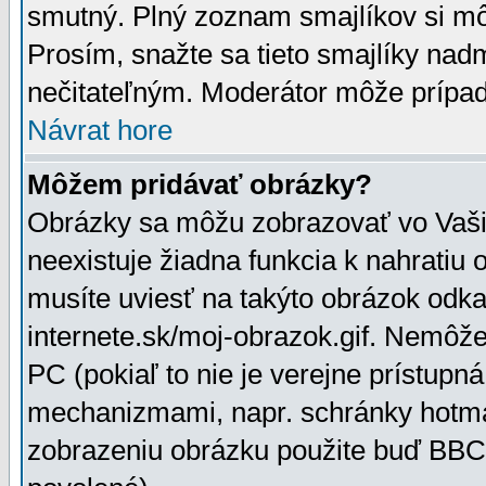
smutný. Plný zoznam smajlíkov si mô
Prosím, snažte sa tieto smajlíky nad
nečitateľným. Moderátor môže prípa
Návrat hore
Môžem pridávať obrázky?
Obrázky sa môžu zobrazovať vo Vaši
neexistuje žiadna funkcia k nahratiu
musíte uviesť na takýto obrázok odka
internete.sk/moj-obrazok.gif. Nemôž
PC (pokiaľ to nie je verejne prístupn
mechanizmami, napr. schránky hotmai
zobrazeniu obrázku použite buď BBCo