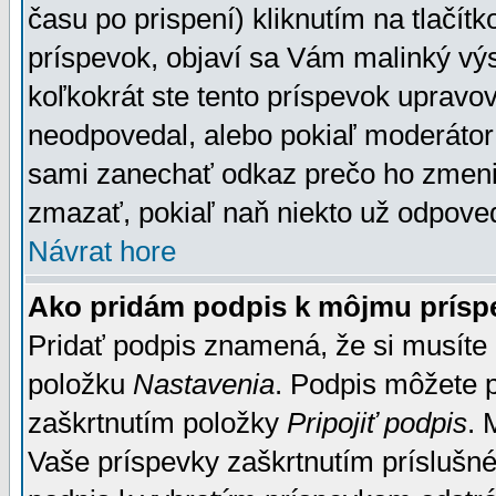
času po prispení) kliknutím na tlačít
príspevok, objaví sa Vám malinký výs
koľkokrát ste tento príspevok upravova
neodpovedal, alebo pokiaľ moderátor č
sami zanechať odkaz prečo ho zmenil
zmazať, pokiaľ naň niekto už odpoved
Návrat hore
Ako pridám podpis k môjmu prísp
Pridať podpis znamená, že si musíte n
položku
Nastavenia
. Podpis môžete 
zaškrtnutím položky
Pripojiť podpis
. 
Vaše príspevky zaškrtnutím príslušné