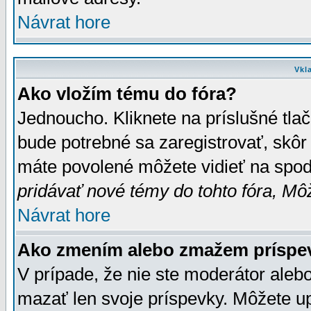
Návrat hore
Vkl
Ako vložím tému do fóra?
Jednoucho. Kliknete na príslušné tla
bude potrebné sa zaregistrovať, skôr 
máte povolené môžete vidieť na spodn
pridávať nové témy do tohto fóra, Môž
Návrat hore
Ako zmením alebo zmažem príspe
V prípade, že nie ste moderátor aleb
mazať len svoje príspevky. Môžete u