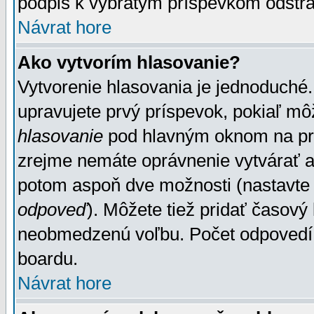
podpis k vybratým príspevkom odstrá
Návrat hore
Ako vytvorím hlasovanie?
Vytvorenie hlasovania je jednoduché.
upravujete prvý príspevok, pokiaľ môž
hlasovanie
pod hlavným oknom na prid
zrejme nemáte oprávnenie vytvárať an
potom aspoň dve možnosti (nastavte 
odpoveď
). Môžete tiež pridať časový
neobmedzenú voľbu. Počet odpovedí, 
boardu.
Návrat hore