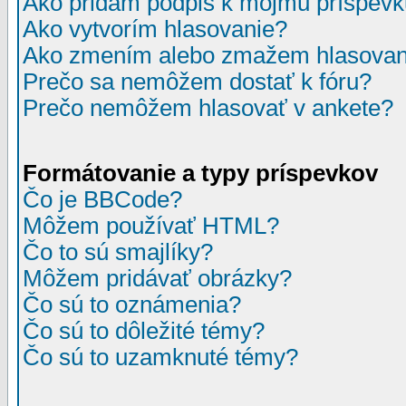
Ako pridám podpis k môjmu príspev
Ako vytvorím hlasovanie?
Ako zmením alebo zmažem hlasovan
Prečo sa nemôžem dostať k fóru?
Prečo nemôžem hlasovať v ankete?
Formátovanie a typy príspevkov
Čo je BBCode?
Môžem používať HTML?
Čo to sú smajlíky?
Môžem pridávať obrázky?
Čo sú to oznámenia?
Čo sú to dôležité témy?
Čo sú to uzamknuté témy?