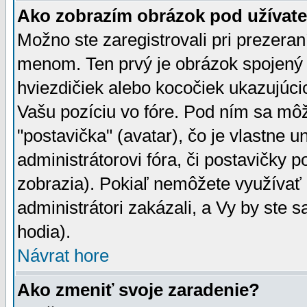
Ako zobrazím obrázok pod užíva
Možno ste zaregistrovali pri prezera
menom. Ten prvý je obrázok spojený 
hviezdičiek alebo kocočiek ukazujúcic
Vašu pozíciu vo fóre. Pod ním sa m
"postavička" (avatar), čo je vlastne 
administrátorovi fóra, či postavičky p
zobrazia). Pokiaľ nemôžete využívať 
administrátori zakázali, a Vy by ste 
hodia).
Návrat hore
Ako zmeniť svoje zaradenie?