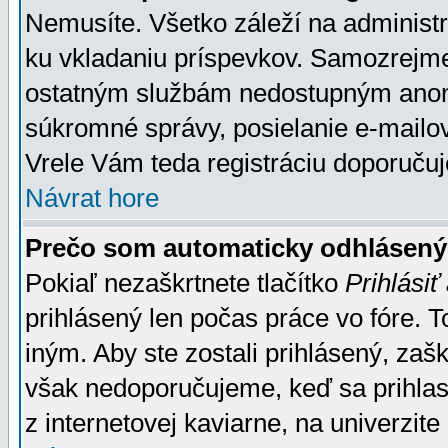
Nemusíte. Všetko záleží na administrá
ku vkladaniu príspevkov. Samozrejme
ostatným službám nedostupným anon
súkromné správy, posielanie e-mailov
Vrele Vám teda registráciu doporučuj
Návrat hore
Prečo som automaticky odhlásen
Pokiaľ nezaškrtnete tlačítko
Prihlásiť
prihlásený len počas práce vo fóre. 
iným. Aby ste zostali prihlásený, zaškr
však nedoporučujeme, keď sa prihlasuj
z internetovej kaviarne, na univerzite 