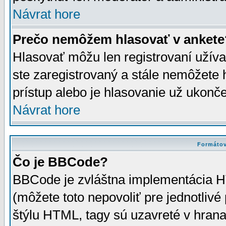
Návrat hore
Prečo nemôžem hlasovať v ankete
Hlasovať môžu len registrovaní užívat
ste zaregistrovaný a stále nemôžet
prístup alebo je hlasovanie už ukonč
Návrat hore
Formátov
Čo je BBCode?
BBCode je zvláštna implementácia HT
(môžete toto nepovoliť pre jednotli
štýlu HTML, tagy sú uzavreté v hrana