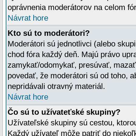
oprávnenia moderátorov na celom fór
Návrat hore
Kto sú to moderátori?
Moderátori sú jednotlivci (alebo skupi
chod fóra každý deň. Majú právo upr
zamykať/odomykať, presúvať, mazať a
povedať, že moderátori sú od toho, a
nepridávali otravný materiál.
Návrat hore
Čo sú to užívateťské skupiny?
Užívateľské skupiny sú cestou, ktoro
Každý užívateľ môže patriť do nieko