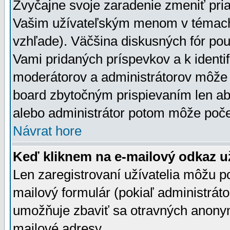
Zvyčajne svoje zaradenie zmeniť pr
Vašim užívateľským menom v témach 
vzhľade). Väčšina diskusných fór pou
Vami pridaných príspevkov a k identif
moderátorov a administrátorov môže 
board zbytočným prispievaním len aby
alebo administrátor potom môže počet
Návrat hore
Keď kliknem na e-mailový odkaz už
Len zaregistrovaní užívatelia môžu p
mailový formulár (pokiaľ administráto
umožňuje zbaviť sa otravných anonym
mailové adresy.