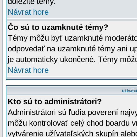
dôležité témy.
Návrat hore
Čo sú to uzamknuté témy?
Témy môžu byť uzamknuté moderáto
odpovedať na uzamknuté témy ani up
je automaticky ukončené. Témy môžu
Návrat hore
Užívate
Kto sú to administrátori?
Administrátori sú ľudia poverení najv
môžu kontrolovať celý chod boardu v
vytvárenie užívateľských skupín aleb