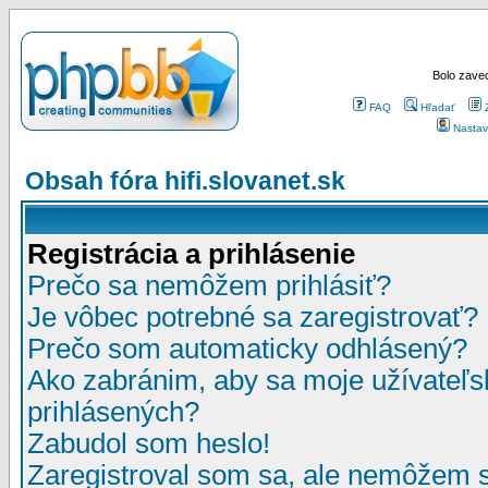
Bolo zaved
FAQ
Hľadať
Nastav
Obsah fóra hifi.slovanet.sk
Registrácia a prihlásenie
Prečo sa nemôžem prihlásiť?
Je vôbec potrebné sa zaregistrovať?
Prečo som automaticky odhlásený?
Ako zabránim, aby sa moje užívateľ
prihlásených?
Zabudol som heslo!
Zaregistroval som sa, ale nemôžem sa