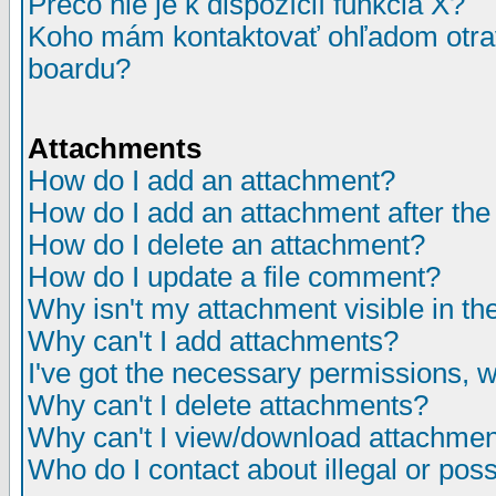
Prečo nie je k dispozícií funkcia X?
Koho mám kontaktovať ohľadom otrav
boardu?
Attachments
How do I add an attachment?
How do I add an attachment after the i
How do I delete an attachment?
How do I update a file comment?
Why isn't my attachment visible in th
Why can't I add attachments?
I've got the necessary permissions, 
Why can't I delete attachments?
Why can't I view/download attachme
Who do I contact about illegal or poss