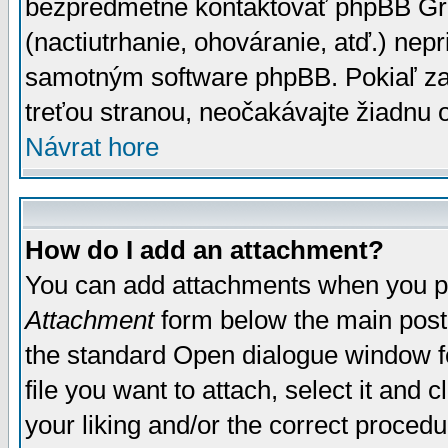
bezpredmetné kontaktovať phpBB Grou
(nactiutrhanie, ohováranie, atď.) ne
samotným software phpBB. Pokiaľ zaš
treťou stranou, neočakávajte žiadnu
Návrat hore
How do I add an attachment?
You can add attachments when you p
Attachment
form below the main post
the standard Open dialogue window fo
file you want to attach, select it and
your liking and/or the correct proced