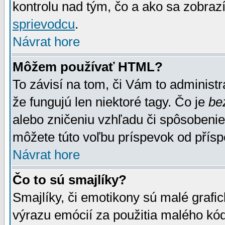
kontrolu nad tým, čo a ako sa zobrazí
sprievodcu
.
Návrat hore
Môžem používať HTML?
To závisí na tom, či Vám to administrá
že fungujú len niektoré tagy. Čo je
be
alebo zničeniu vzhľadu či spôsobeni
môžete túto voľbu príspevok od přís
Návrat hore
Čo to sú smajlíky?
Smajlíky, či emotikony sú malé grafic
výrazu emócií za použitia malého kód