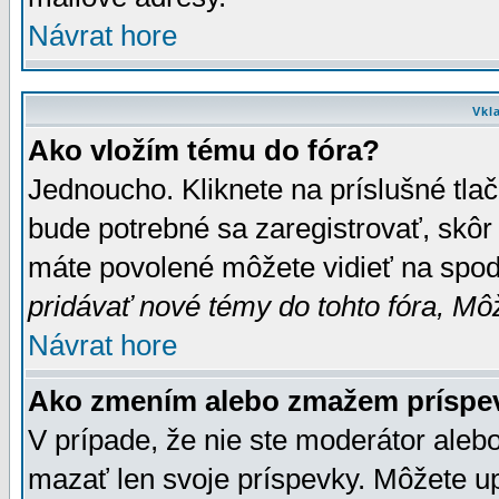
Návrat hore
Vkl
Ako vložím tému do fóra?
Jednoucho. Kliknete na príslušné tla
bude potrebné sa zaregistrovať, skôr 
máte povolené môžete vidieť na spodn
pridávať nové témy do tohto fóra, Môž
Návrat hore
Ako zmením alebo zmažem príspe
V prípade, že nie ste moderátor aleb
mazať len svoje príspevky. Môžete u