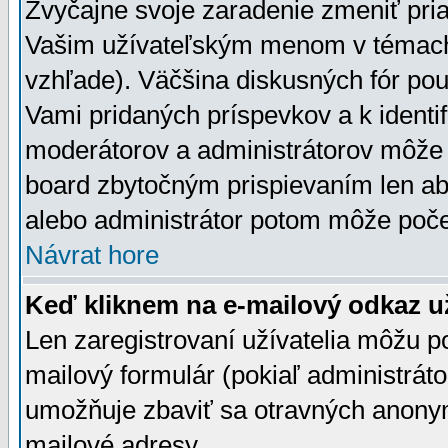
Zvyčajne svoje zaradenie zmeniť pr
Vašim užívateľským menom v témach 
vzhľade). Väčšina diskusných fór pou
Vami pridaných príspevkov a k identif
moderátorov a administrátorov môže 
board zbytočným prispievaním len aby
alebo administrátor potom môže počet
Návrat hore
Keď kliknem na e-mailový odkaz už
Len zaregistrovaní užívatelia môžu p
mailový formulár (pokiaľ administráto
umožňuje zbaviť sa otravných anonym
mailové adresy.