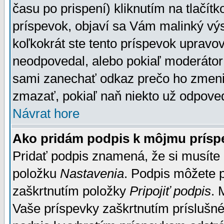
času po prispení) kliknutím na tlačít
príspevok, objaví sa Vám malinký výs
koľkokrát ste tento príspevok upravova
neodpovedal, alebo pokiaľ moderátor č
sami zanechať odkaz prečo ho zmenil
zmazať, pokiaľ naň niekto už odpoved
Návrat hore
Ako pridám podpis k môjmu prísp
Pridať podpis znamená, že si musíte n
položku
Nastavenia
. Podpis môžete 
zaškrtnutím položky
Pripojiť podpis
. 
Vaše príspevky zaškrtnutím príslušné