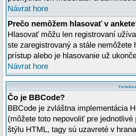
Návrat hore
Prečo nemôžem hlasovať v ankete
Hlasovať môžu len registrovaní užívat
ste zaregistrovaný a stále nemôžet
prístup alebo je hlasovanie už ukonč
Návrat hore
Formátov
Čo je BBCode?
BBCode je zvláštna implementácia HT
(môžete toto nepovoliť pre jednotli
štýlu HTML, tagy sú uzavreté v hrana