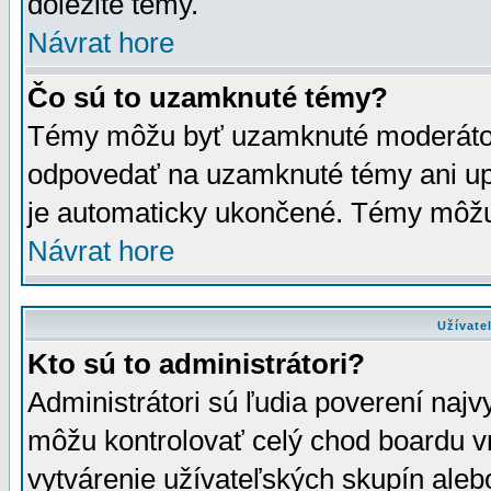
dôležité témy.
Návrat hore
Čo sú to uzamknuté témy?
Témy môžu byť uzamknuté moderáto
odpovedať na uzamknuté témy ani up
je automaticky ukončené. Témy môžu
Návrat hore
Užívate
Kto sú to administrátori?
Administrátori sú ľudia poverení najv
môžu kontrolovať celý chod boardu v
vytvárenie užívateľských skupín aleb