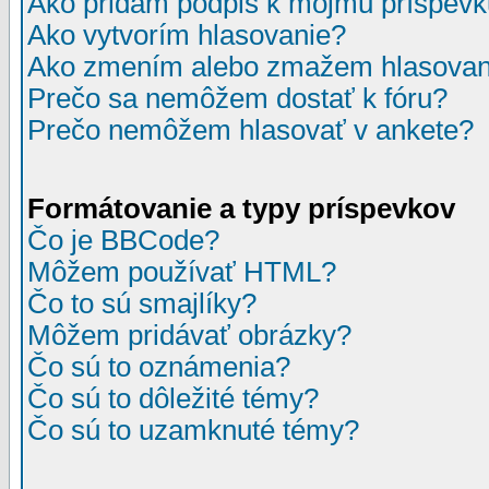
Ako pridám podpis k môjmu príspev
Ako vytvorím hlasovanie?
Ako zmením alebo zmažem hlasovan
Prečo sa nemôžem dostať k fóru?
Prečo nemôžem hlasovať v ankete?
Formátovanie a typy príspevkov
Čo je BBCode?
Môžem používať HTML?
Čo to sú smajlíky?
Môžem pridávať obrázky?
Čo sú to oznámenia?
Čo sú to dôležité témy?
Čo sú to uzamknuté témy?