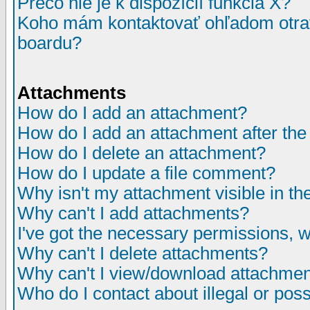
Prečo nie je k dispozícií funkcia X?
Koho mám kontaktovať ohľadom otrav
boardu?
Attachments
How do I add an attachment?
How do I add an attachment after the i
How do I delete an attachment?
How do I update a file comment?
Why isn't my attachment visible in th
Why can't I add attachments?
I've got the necessary permissions, 
Why can't I delete attachments?
Why can't I view/download attachme
Who do I contact about illegal or poss