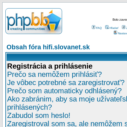
Bolo zaved
FAQ
Hľadať
Nastav
Obsah fóra hifi.slovanet.sk
Registrácia a prihlásenie
Prečo sa nemôžem prihlásiť?
Je vôbec potrebné sa zaregistrovať?
Prečo som automaticky odhlásený?
Ako zabránim, aby sa moje užívateľ
prihlásených?
Zabudol som heslo!
Zaregistroval som sa, ale nemôžem sa