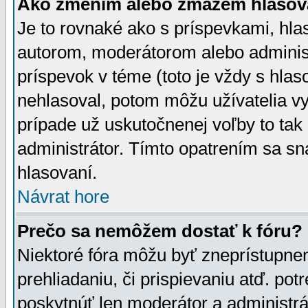
Ako zmením alebo zmažem hlasov
Je to rovnaké ako s príspevkami, h
autorom, moderátorom alebo administ
príspevok v téme (toto je vždy s hlas
nehlasoval, potom môžu užívatelia v
prípade už uskutočnenej voľby to tak
administrátor. Tímto opatrením sa sn
hlasovaní.
Návrat hore
Prečo sa nemôžem dostať k fóru?
Niektoré fóra môžu byť zneprístupnen
prehliadaniu, či prispievaniu atď. pot
poskytnúť len moderátor a administrát