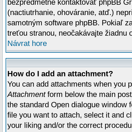
bezpredmetné kontaktovať phpBB Grou
(nactiutrhanie, ohováranie, atď.) ne
samotným software phpBB. Pokiaľ zaš
treťou stranou, neočakávajte žiadnu
Návrat hore
How do I add an attachment?
You can add attachments when you p
Attachment
form below the main post
the standard Open dialogue window fo
file you want to attach, select it and
your liking and/or the correct proced