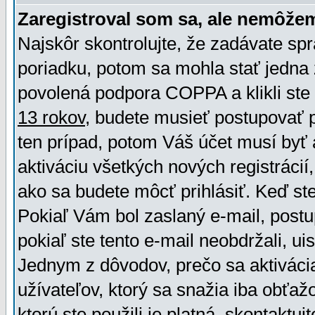
Zaregistroval som sa, ale nemôžem
Najskôr skontrolujte, že zadávate sp
poriadku, potom sa mohla stať jedna 
povolená podpora COPPA a klikli ste 
13 rokov
, budete musieť postupovať po
ten prípad, potom Váš účet musí byť 
aktiváciu všetkých nových registráci
ako sa budete môcť prihlásiť. Keď ste 
Pokiaľ Vám bol zaslaný e-mail, postu
pokiaľ ste tento e-mail neobdržali, ui
Jednym z dôvodov, prečo sa aktiváci
užívateľov, ktorý sa snažia iba obťažo
ktorú ste použili je platná, skontaktuj