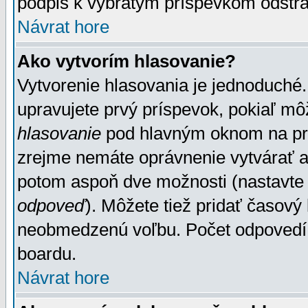
podpis k vybratým príspevkom odstrá
Návrat hore
Ako vytvorím hlasovanie?
Vytvorenie hlasovania je jednoduché.
upravujete prvý príspevok, pokiaľ môž
hlasovanie
pod hlavným oknom na prid
zrejme nemáte oprávnenie vytvárať an
potom aspoň dve možnosti (nastavte 
odpoveď
). Môžete tiež pridať časový
neobmedzenú voľbu. Počet odpovedí, 
boardu.
Návrat hore