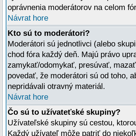
oprávnenia moderátorov na celom fór
Návrat hore
Kto sú to moderátori?
Moderátori sú jednotlivci (alebo skupi
chod fóra každý deň. Majú právo upr
zamykať/odomykať, presúvať, mazať a
povedať, že moderátori sú od toho, a
nepridávali otravný materiál.
Návrat hore
Čo sú to užívateťské skupiny?
Užívateľské skupiny sú cestou, ktoro
Každý užívateľ môže patriť do nieko