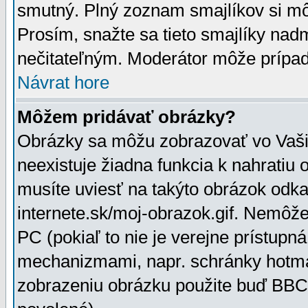
smutný. Plný zoznam smajlíkov si mô
Prosím, snažte sa tieto smajlíky nad
nečitateľným. Moderátor môže prípa
Návrat hore
Môžem pridávať obrázky?
Obrázky sa môžu zobrazovať vo Vaši
neexistuje žiadna funkcia k nahratiu
musíte uviesť na takýto obrázok odka
internete.sk/moj-obrazok.gif. Nemôž
PC (pokiaľ to nie je verejne prístupn
mechanizmami, napr. schránky hotmai
zobrazeniu obrázku použite buď BBCo