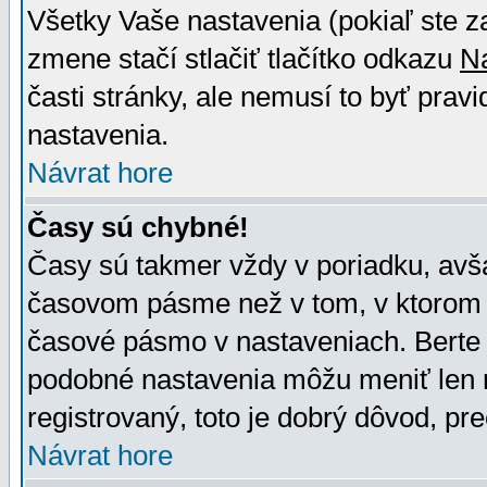
Všetky Vaše nastavenia (pokiaľ ste z
zmene stačí stlačiť tlačítko odkazu
N
časti stránky, ale nemusí to byť prav
nastavenia.
Návrat hore
Časy sú chybné!
Časy sú takmer vždy v poriadku, avša
časovom pásme než v tom, v ktorom s
časové pásmo v nastaveniach. Bert
podobné nastavenia môžu meniť len re
registrovaný, toto je dobrý dôvod, pre
Návrat hore