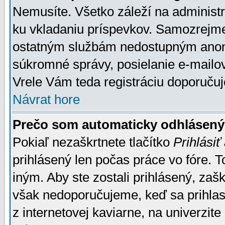
Nemusíte. Všetko záleží na administrá
ku vkladaniu príspevkov. Samozrejme
ostatným službám nedostupným anon
súkromné správy, posielanie e-mailov
Vrele Vám teda registráciu doporučuj
Návrat hore
Prečo som automaticky odhlásen
Pokiaľ nezaškrtnete tlačítko
Prihlásiť
prihlásený len počas práce vo fóre. 
iným. Aby ste zostali prihlásený, zaškr
však nedoporučujeme, keď sa prihlasuj
z internetovej kaviarne, na univerzite 