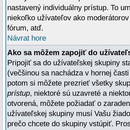
nastavený individuálny prístup. To u
niekoľko užívateľov ako moderátorov 
fórum, atď.
Návrat hore
Ako sa môžem zapojiť do užívateľ
Pripojiť sa do užívateľskej skupiny s
(večšinou sa nachádza v hornej časti 
potom si môžete prezrieť všetky sku
prístup
, niektoré sú uzavreté a niekt
otvorená, môžete požiadať o zaradeni
užívateľskej skupiny musí Vašu žiado
prečo chcete do skupiny vstúpiť. Pro