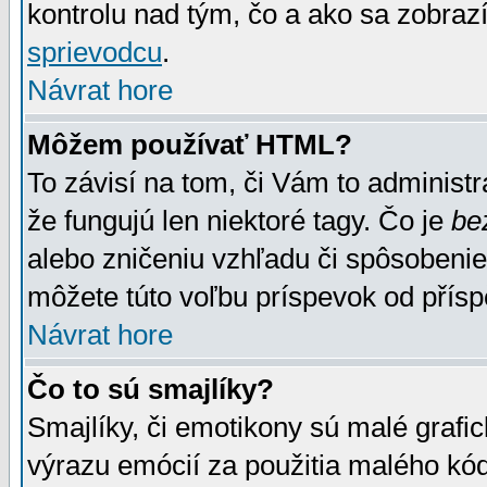
kontrolu nad tým, čo a ako sa zobrazí
sprievodcu
.
Návrat hore
Môžem používať HTML?
To závisí na tom, či Vám to administrá
že fungujú len niektoré tagy. Čo je
be
alebo zničeniu vzhľadu či spôsobeni
môžete túto voľbu príspevok od přís
Návrat hore
Čo to sú smajlíky?
Smajlíky, či emotikony sú malé grafic
výrazu emócií za použitia malého kód