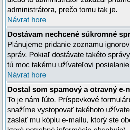
administrátora, prečo tomu tak je.
Návrat hore
Dostávam nechcené súkromné spr
Plánujeme pridanie zoznamu ignorov
správ. Pokiaľ dostávate takéto správy
tú moc takému užívateľovi posielanie
Návrat hore
Dostal som spamový a otravný e-ma
To je nám ľúto. Príspevkové formulá
snažíme vystopovať takéhoto užívateľ
zaslať mu kópiu e-mailu, ktorý ste obdr