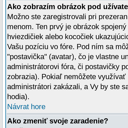
Ako zobrazím obrázok pod užíva
Možno ste zaregistrovali pri prezera
menom. Ten prvý je obrázok spojený 
hviezdičiek alebo kocočiek ukazujúcic
Vašu pozíciu vo fóre. Pod ním sa m
"postavička" (avatar), čo je vlastne 
administrátorovi fóra, či postavičky p
zobrazia). Pokiaľ nemôžete využívať 
administrátori zakázali, a Vy by ste 
hodia).
Návrat hore
Ako zmeniť svoje zaradenie?