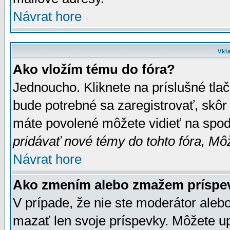
Návrat hore
Vkl
Ako vložím tému do fóra?
Jednoucho. Kliknete na príslušné tla
bude potrebné sa zaregistrovať, skôr 
máte povolené môžete vidieť na spodn
pridávať nové témy do tohto fóra, Môž
Návrat hore
Ako zmením alebo zmažem príspe
V prípade, že nie ste moderátor aleb
mazať len svoje príspevky. Môžete u