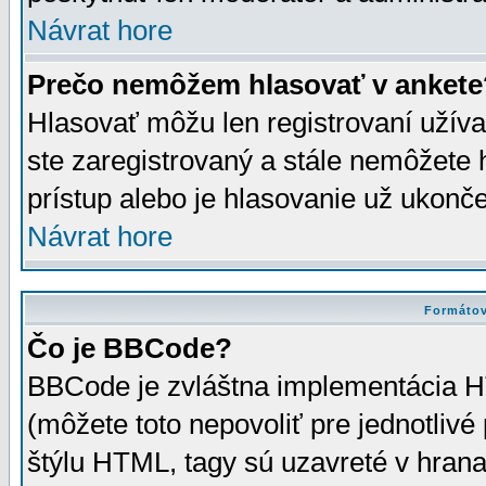
Návrat hore
Prečo nemôžem hlasovať v ankete
Hlasovať môžu len registrovaní užívat
ste zaregistrovaný a stále nemôžet
prístup alebo je hlasovanie už ukonč
Návrat hore
Formátov
Čo je BBCode?
BBCode je zvláštna implementácia HT
(môžete toto nepovoliť pre jednotli
štýlu HTML, tagy sú uzavreté v hrana