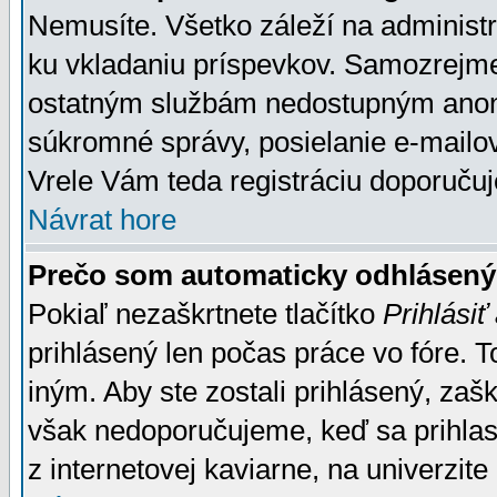
Nemusíte. Všetko záleží na administrá
ku vkladaniu príspevkov. Samozrejme
ostatným službám nedostupným anon
súkromné správy, posielanie e-mailov
Vrele Vám teda registráciu doporučuj
Návrat hore
Prečo som automaticky odhlásen
Pokiaľ nezaškrtnete tlačítko
Prihlásiť
prihlásený len počas práce vo fóre. 
iným. Aby ste zostali prihlásený, zaškr
však nedoporučujeme, keď sa prihlasuj
z internetovej kaviarne, na univerzite 