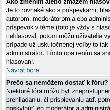
Ako zmením alebo zmažem hlasov
Je to rovnaké ako s príspevkami, h
autorom, moderátorom alebo administ
príspevok v téme (toto je vždy s hlas
nehlasoval, potom môžu užívatelia v
prípade už uskutočnenej voľby to tak
administrátor. Tímto opatrením sa sn
hlasovaní.
Návrat hore
Prečo sa nemôžem dostať k fóru?
Niektoré fóra môžu byť zneprístupnen
prehliadaniu, či prispievaniu atď. pot
poskytnúť len moderátor a administrát