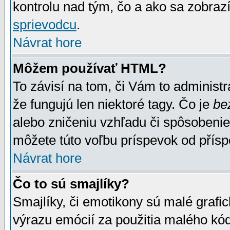
kontrolu nad tým, čo a ako sa zobrazí
sprievodcu
.
Návrat hore
Môžem používať HTML?
To závisí na tom, či Vám to administrá
že fungujú len niektoré tagy. Čo je
be
alebo zničeniu vzhľadu či spôsobeni
môžete túto voľbu príspevok od přís
Návrat hore
Čo to sú smajlíky?
Smajlíky, či emotikony sú malé grafic
výrazu emócií za použitia malého kód