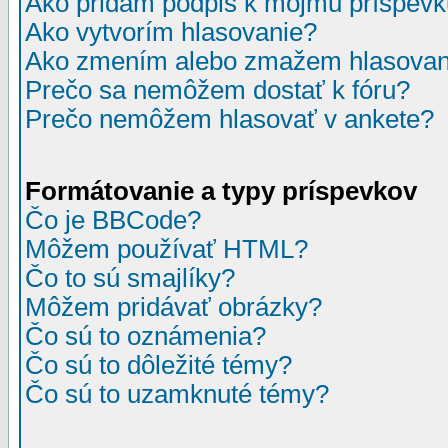
Ako pridám podpis k môjmu príspev
Ako vytvorím hlasovanie?
Ako zmením alebo zmažem hlasovan
Prečo sa nemôžem dostať k fóru?
Prečo nemôžem hlasovať v ankete?
Formátovanie a typy príspevkov
Čo je BBCode?
Môžem používať HTML?
Čo to sú smajlíky?
Môžem pridávať obrázky?
Čo sú to oznámenia?
Čo sú to dôležité témy?
Čo sú to uzamknuté témy?