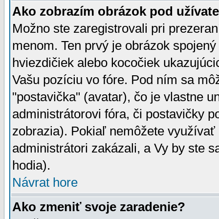
Ako zobrazím obrázok pod užíva
Možno ste zaregistrovali pri prezera
menom. Ten prvý je obrázok spojený 
hviezdičiek alebo kocočiek ukazujúcic
Vašu pozíciu vo fóre. Pod ním sa m
"postavička" (avatar), čo je vlastne 
administrátorovi fóra, či postavičky p
zobrazia). Pokiaľ nemôžete využívať 
administrátori zakázali, a Vy by ste 
hodia).
Návrat hore
Ako zmeniť svoje zaradenie?