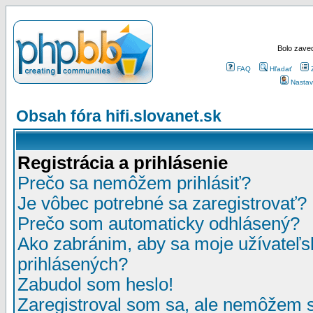
Bolo zaved
FAQ
Hľadať
Nastav
Obsah fóra hifi.slovanet.sk
Registrácia a prihlásenie
Prečo sa nemôžem prihlásiť?
Je vôbec potrebné sa zaregistrovať?
Prečo som automaticky odhlásený?
Ako zabránim, aby sa moje užívateľ
prihlásených?
Zabudol som heslo!
Zaregistroval som sa, ale nemôžem sa