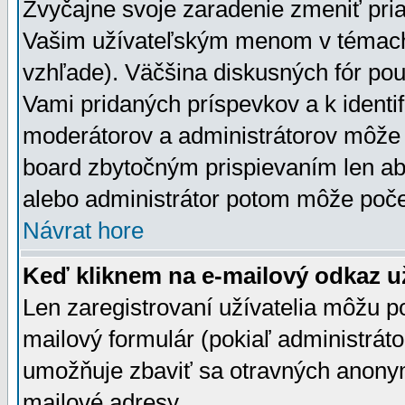
Zvyčajne svoje zaradenie zmeniť pr
Vašim užívateľským menom v témach 
vzhľade). Väčšina diskusných fór pou
Vami pridaných príspevkov a k identif
moderátorov a administrátorov môže 
board zbytočným prispievaním len aby
alebo administrátor potom môže počet
Návrat hore
Keď kliknem na e-mailový odkaz už
Len zaregistrovaní užívatelia môžu p
mailový formulár (pokiaľ administráto
umožňuje zbaviť sa otravných anonym
mailové adresy.