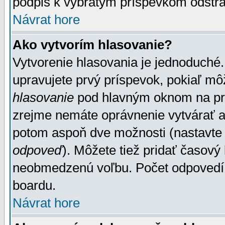
podpis k vybratým príspevkom odstrá
Návrat hore
Ako vytvorím hlasovanie?
Vytvorenie hlasovania je jednoduché.
upravujete prvý príspevok, pokiaľ môž
hlasovanie
pod hlavným oknom na prid
zrejme nemáte oprávnenie vytvárať an
potom aspoň dve možnosti (nastavte 
odpoveď
). Môžete tiež pridať časový
neobmedzenú voľbu. Počet odpovedí, 
boardu.
Návrat hore