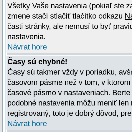
Všetky Vaše nastavenia (pokiaľ ste z
zmene stačí stlačiť tlačítko odkazu
N
časti stránky, ale nemusí to byť prav
nastavenia.
Návrat hore
Časy sú chybné!
Časy sú takmer vždy v poriadku, avša
časovom pásme než v tom, v ktorom s
časové pásmo v nastaveniach. Bert
podobné nastavenia môžu meniť len re
registrovaný, toto je dobrý dôvod, pre
Návrat hore