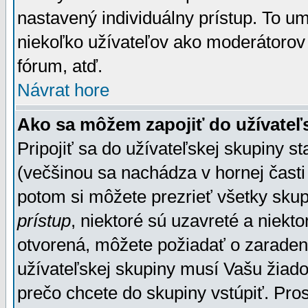
nastavený individuálny prístup. To u
niekoľko užívateľov ako moderátorov 
fórum, atď.
Návrat hore
Ako sa môžem zapojiť do užívateľ
Pripojiť sa do užívateľskej skupiny s
(večšinou sa nachádza v hornej časti 
potom si môžete prezrieť všetky sku
prístup
, niektoré sú uzavreté a niekt
otvorená, môžete požiadať o zaradeni
užívateľskej skupiny musí Vašu žiado
prečo chcete do skupiny vstúpiť. Pro