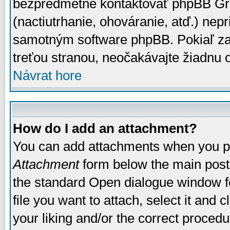
bezpredmetné kontaktovať phpBB Grou
(nactiutrhanie, ohováranie, atď.) ne
samotným software phpBB. Pokiaľ zaš
treťou stranou, neočakávajte žiadnu
Návrat hore
How do I add an attachment?
You can add attachments when you p
Attachment
form below the main post
the standard Open dialogue window fo
file you want to attach, select it and
your liking and/or the correct proced