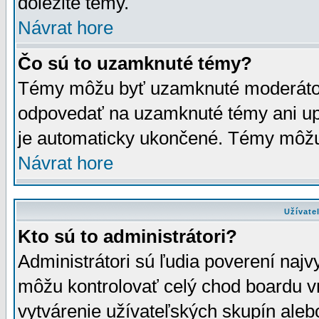
dôležité témy.
Návrat hore
Čo sú to uzamknuté témy?
Témy môžu byť uzamknuté moderáto
odpovedať na uzamknuté témy ani up
je automaticky ukončené. Témy môžu
Návrat hore
Užívate
Kto sú to administrátori?
Administrátori sú ľudia poverení najv
môžu kontrolovať celý chod boardu v
vytvárenie užívateľských skupín aleb