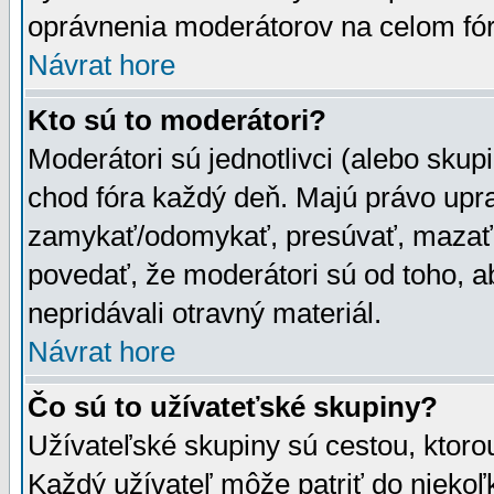
oprávnenia moderátorov na celom fór
Návrat hore
Kto sú to moderátori?
Moderátori sú jednotlivci (alebo skupi
chod fóra každý deň. Majú právo upr
zamykať/odomykať, presúvať, mazať a
povedať, že moderátori sú od toho, a
nepridávali otravný materiál.
Návrat hore
Čo sú to užívateťské skupiny?
Užívateľské skupiny sú cestou, ktoro
Každý užívateľ môže patriť do nieko