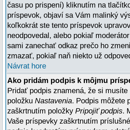
času po prispení) kliknutím na tlačít
príspevok, objaví sa Vám malinký výs
koľkokrát ste tento príspevok upravova
neodpovedal, alebo pokiaľ moderátor č
sami zanechať odkaz prečo ho zmenil
zmazať, pokiaľ naň niekto už odpoved
Návrat hore
Ako pridám podpis k môjmu prísp
Pridať podpis znamená, že si musíte n
položku
Nastavenia
. Podpis môžete 
zaškrtnutím položky
Pripojiť podpis
. 
Vaše príspevky zaškrtnutím príslušné