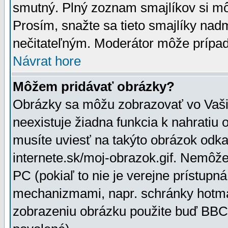
smutný. Plný zoznam smajlíkov si mô
Prosím, snažte sa tieto smajlíky nad
nečitateľným. Moderátor môže prípa
Návrat hore
Môžem pridávať obrázky?
Obrázky sa môžu zobrazovať vo Vaši
neexistuje žiadna funkcia k nahratiu
musíte uviesť na takýto obrázok odka
internete.sk/moj-obrazok.gif. Nemôž
PC (pokiaľ to nie je verejne prístupn
mechanizmami, napr. schránky hotmai
zobrazeniu obrázku použite buď BBCo