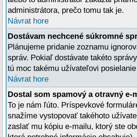
administrátora, prečo tomu tak je.
Návrat hore
Dostávam nechcené súkromné spr
Plánujeme pridanie zoznamu ignorov
správ. Pokiaľ dostávate takéto správy
tú moc takému užívateľovi posielanie
Návrat hore
Dostal som spamový a otravný e-ma
To je nám ľúto. Príspevkové formulá
snažíme vystopovať takéhoto užívateľ
zaslať mu kópiu e-mailu, ktorý ste obdr