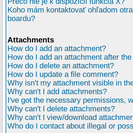
Prečo nie je k dispozícií funkcia X?
Koho mám kontaktovať ohľadom otrav
boardu?
Attachments
How do I add an attachment?
How do I add an attachment after the i
How do I delete an attachment?
How do I update a file comment?
Why isn't my attachment visible in th
Why can't I add attachments?
I've got the necessary permissions, 
Why can't I delete attachments?
Why can't I view/download attachme
Who do I contact about illegal or poss