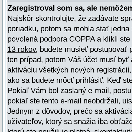
Zaregistroval som sa, ale nemôžem
Najskôr skontrolujte, že zadávate sp
poriadku, potom sa mohla stať jedna 
povolená podpora COPPA a klikli ste 
13 rokov
, budete musieť postupovať po
ten prípad, potom Váš účet musí byť 
aktiváciu všetkých nových registráci
ako sa budete môcť prihlásiť. Keď ste 
Pokiaľ Vám bol zaslaný e-mail, postu
pokiaľ ste tento e-mail neobdržali, ui
Jednym z dôvodov, prečo sa aktiváci
užívateľov, ktorý sa snažia iba obťažo
ktorú ste použili je platná, skontaktuj