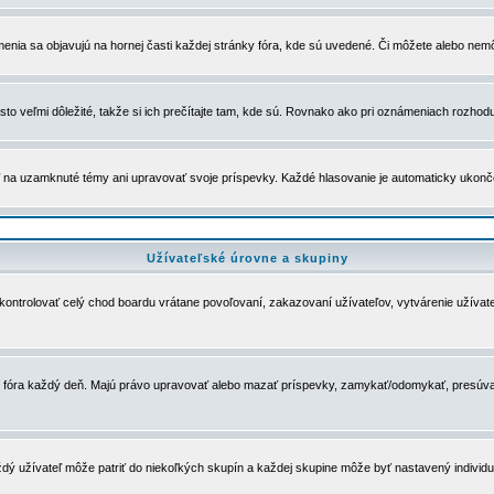
menia sa objavujú na hornej časti každej stránky fóra, kde sú uvedené. Či môžete alebo nemô
to veľmi dôležité, takže si ich prečítajte tam, kde sú. Rovnako ako pri oznámeniach rozhoduje
a uzamknuté témy ani upravovať svoje príspevky. Každé hlasovanie je automaticky ukon
Užívateľské úrovne a skupiny
u kontrolovať celý chod boardu vrátane povoľovaní, zakazovaní užívateľov, vytvárenie užíva
 chod fóra každý deň. Majú právo upravovať alebo mazať príspevky, zamykať/odomykať, presúva
dý užívateľ môže patriť do niekoľkých skupín a každej skupine môže byť nastavený individuá