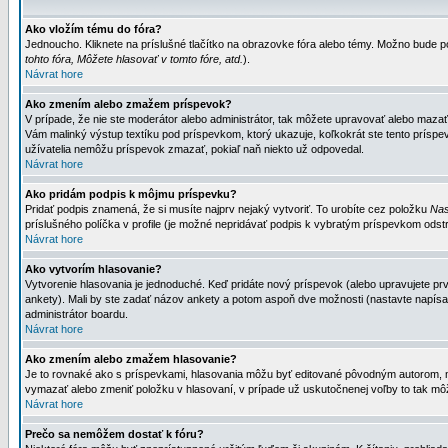
Ako vložím tému do fóra?
Jednoucho. Kliknete na príslušné tlačítko na obrazovke fóra alebo témy. Možno bude po
tohto fóra, Môžete hlasovať v tomto fóre, atd.
).
Návrat hore
Ako zmením alebo zmažem príspevok?
V prípade, že nie ste moderátor alebo administrátor, tak môžete upravovať alebo mazať
Vám malinký výstup textíku pod príspevkom, ktorý ukazuje, koľkokrát ste tento príspevo
užívatelia nemôžu príspevok zmazať, pokiaľ naň niekto už odpovedal.
Návrat hore
Ako pridám podpis k môjmu príspevku?
Pridať podpis znamená, že si musíte najprv nejaký vytvoriť. To urobíte cez položku
Nas
príslušného políčka v profile (je možné nepridávať podpis k vybratým príspevkom odstr
Návrat hore
Ako vytvorím hlasovanie?
Vytvorenie hlasovania je jednoduché. Keď pridáte nový príspevok (alebo upravujete prvý
ankety). Mali by ste zadať názov ankety a potom aspoň dve možnosti (nastavte napísa
administrátor boardu.
Návrat hore
Ako zmením alebo zmažem hlasovanie?
Je to rovnaké ako s príspevkami, hlasovania môžu byť editované pôvodným autorom, mod
vymazať alebo zmeniť položku v hlasovaní, v prípade už uskutočnenej voľby to tak môž
Návrat hore
Prečo sa nemôžem dostať k fóru?