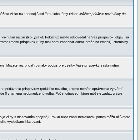
ôžete vidieť na spodnej časti fóra alebo témy (Napr.
Môžete pridávať nové témy do
kliknutím na tlačítko
upraviť
. Pokiaľ už niekto odpovedal na Váš príspevok, objaví sa
trátor zmenili príspevok (tí by mali sami zanechať odkaz prečo ho zmenili). Normálny
dpis
. Môžete tiež pridať rovnaký podpis pre všetky Vaše príspevky zaškrtnutím
a pridávanie príspevkov (pokiaľ to nevidíte, zrejme nemáte oprávnenie vytvárať
u, kde 0 znamená neobmedzenú voľbu. Počet odpovedí, ktoré môžete zadať, určuje
je vždy s hlasovaním spojené). Pokiaľ nikto zatiaľ nehlasoval, potom môžu užívatelia
cii s výsledkami hlasovaní.