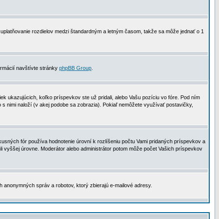
 na uplatňovanie rozdielov medzi štandardným a letným časom, takže sa môže jednať o 1
formácií navštívte stránky
phpBB Group
.
 ukazujúcich, koľko príspevkov ste už pridali, alebo Vašu pozíciu vo fóre. Pod ním
o s nimi naloží (v akej podobe sa zobrazia). Pokiaľ nemôžete využívať postavičky,
usných fór používa hodnotenie úrovní k rozlíšeniu počtu Vami pridaných príspevkov a
ahli vyššej úrovne. Moderátor alebo administrátor potom môže počet Vašich príspevkov
ch anonymných správ a robotov, ktorý zbierajú e-mailové adresy.