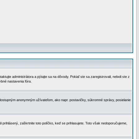
tujte administrátora a pýtajte sa na dôvody. Pokiaľ ste sa zaregistrovali, neboli ste z
ybné nastavenia fóra.
 nedostupným anonymným užívateľom, ako napr. postavičky, súkromné správy, posielanie
i prihlásený, zaškrtnite toto políčko, keď se prihlasujete. Toto však nedoporučujeme,