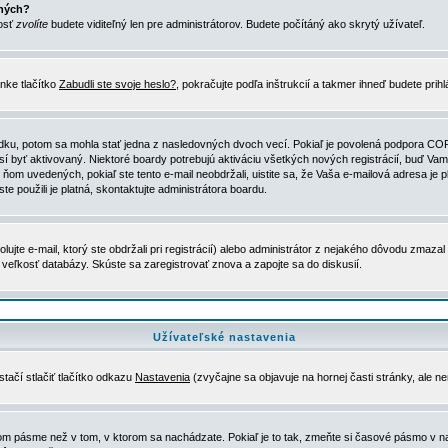
ených?
nosť
zvolíte
budete viditeľný len pre administrátorov. Budete počítáný ako skrytý užívateľ.
nke tlačítko
Zabudli ste svoje heslo?
, pokračujte podľa inštrukcií a takmer ihneď budete prih
dku, potom sa mohla stať jedna z nasledovných dvoch vecí. Pokiaľ je povolená podpora COPPA 
sí byť aktivovaný. Niektoré boardy potrebujú aktiváciu všetkých nových registrácií, buď Vami
 v ňom uvedených, pokiaľ ste tento e-mail neobdržali, uistite sa, že Vaša e-mailová adresa j
ste použili je platná, skontaktujte administrátora boardu.
te e-mail, ktorý ste obdržali pri registrácií) alebo administrátor z nejakého dôvodu zmazal 
la veľkosť databázy. Skúste sa zaregistrovať znova a zapojte sa do diskusií.
Užívateľské nastavenia
tačí stlačiť tlačítko odkazu
Nastavenia
(zvyčajne sa objavuje na hornej časti stránky, ale n
vom pásme než v tom, v ktorom sa nachádzate. Pokiaľ je to tak, zmeňte si časové pásmo v