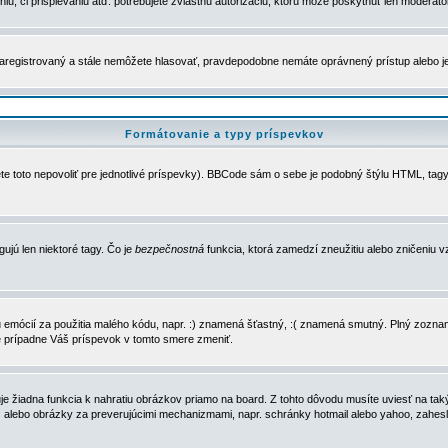
u, či prispievaniu atď. potrebujete zvláštnu autorizáciu, ktorú môže poskytnúť len moderátor 
e zaregistrovaný a stále nemôžete hlasovať, pravdepodobne nemáte oprávnený prístup alebo 
Formátovanie a typy príspevkov
e toto nepovoliť pre jednotlivé príspevky). BBCode sám o sebe je podobný štýlu HTML, tagy
gujú len niektoré tagy. Čo je
bezpečnostná
funkcia, ktorá zamedzí zneužitiu alebo zničeniu 
zu emócií za použitia malého kódu, napr. :) znamená šťastný, :( znamená smutný. Plný zozna
e prípadne Váš príspevok v tomto smere zmeniť.
 žiadna funkcia k nahratiu obrázkov priamo na board. Z tohto dôvodu musíte uviesť na taký
ca) alebo obrázky za preverujúcimi mechanizmami, napr. schránky hotmail alebo yahoo, zahe