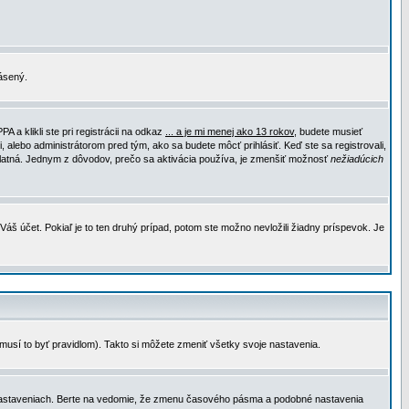
lásený.
a klikli ste pri registrácii na odkaz
... a je mi menej ako 13 rokov
, budete musieť
, alebo administrátorom pred tým, ako sa budete môcť prihlásiť. Keď ste sa registrovali,
e platná. Jednym z dôvodov, prečo sa aktivácia používa, je zmenšiť možnosť
nežiadúcich
Váš účet. Pokiaľ je to ten druhý prípad, potom ste možno nevložili žiadny príspevok. Je
emusí to byť pravidlom). Takto si môžete zmeniť všetky svoje nastavenia.
 nastaveniach. Berte na vedomie, že zmenu časového pásma a podobné nastavenia