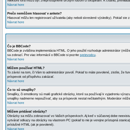
Niektoré fóra môžu byť zneprístupnené určitým ľuďom či skupinám. K čítaniu, prehliadani
Návrat hore
Prečo nemôžem hlasovať v ankete?
Hlasovať môžu len registrovaní užívatelia (aby neboli skreslené výsledky). Pokiaľ st
Návrat hore
Čo je BBCode?
BBCode je zvláštna implementácia HTML. O jeho použití rozhoduje administrátor (môžet
sa zobrazí. Pre viac informácií o BBCode si pozrite
sprievodcu
.
Návrat hore
Môžem používať HTML?
To závisí na tom, či Vám to administrátor povolí. Pokiaľ to máte povolené, zistíte, že fun
príspevok od příspěvku zakázať.
Návrat hore
Čo to sú smajlíky?
Smajlíky, či emotikony sú malé grafické obrázky, ktoré sa používají k vyjadreniu výra
smajlíky nadmerne nepoužívať, aby sa príspevok nestal nečitateľným. Moderátor môž
Návrat hore
Môžem pridávať obrázky?
Obrázky sa môžu zobrazovať vo Vašich príspevkoch. Aj keď v súčasnej dobe neexistuje
vytvárať odkazy na obrázky na vlastnom PC (pokiaľ to nie je verejne prístupná stani
príslušné HTML (ak je povolené).
Návrat hore