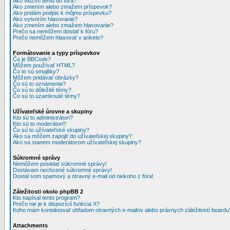
Ako vložím tému do fóra?
Ako zmením alebo zmažem príspevok?
Ako pridám podpis k môjmu príspevku?
Ako vytvorím hlasovanie?
Ako zmením alebo zmažem hlasovanie?
Prečo sa nemôžem dostať k fóru?
Prečo nemôžem hlasovať v ankete?
Formátovanie a typy príspevkov
Čo je BBCode?
Môžem používať HTML?
Čo to sú smajlíky?
Môžem pridávať obrázky?
Čo sú to oznámenia?
Čo sú to dôležité témy?
Čo sú to uzamknuté témy?
Užívateľské úrovne a skupiny
Kto sú to administrátori?
Kto sú to moderátori?
Čo sú to užívateťské skupiny?
Ako sa môžem zapojiť do užívateľskej skupiny?
Ako sa stanem moderátorom užívateľskej skupiny?
Súkromné správy
Nemôžem posielať súkromné správy!
Dostávam nechcené súkromné správy!
Dostal som spamový a otravný e-mail od niekoho z fóra!
Záležitosti okolo phpBB 2
Kto napísal tento program?
Prečo nie je k dispozícií funkcia X?
Koho mám kontaktovať ohľadom otravných e-mailov alebo právnych záležitostí boardu
Attachments