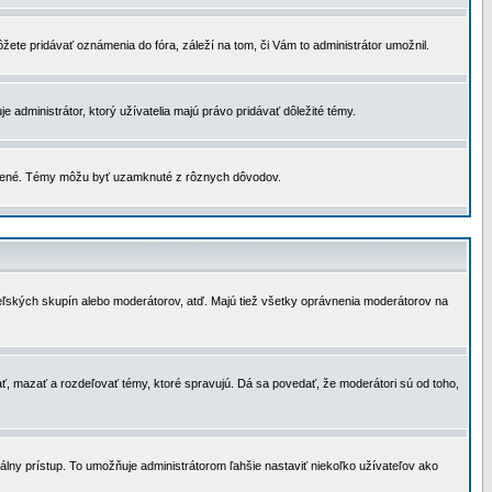
žete pridávať oznámenia do fóra, záleží na tom, či Vám to administrátor umožnil.
 administrátor, ktorý užívatelia majú právo pridávať dôležité témy.
čené. Témy môžu byť uzamknuté z rôznych dôvodov.
teľských skupín alebo moderátorov, atď. Majú tiež všetky oprávnenia moderátorov na
ť, mazať a rozdeľovať témy, ktoré spravujú. Dá sa povedať, že moderátori sú od toho,
lny prístup. To umožňuje administrátorom ľahšie nastaviť niekoľko užívateľov ako