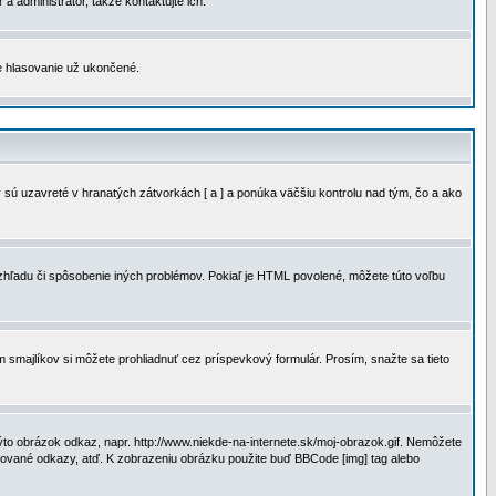
a administrátor, takže kontaktujte ich.
je hlasovanie už ukončené.
 sú uzavreté v hranatých zátvorkách [ a ] a ponúka väčšiu kontrolu nad tým, čo a ako
vzhľadu či spôsobenie iných problémov. Pokiaľ je HTML povolené, môžete túto voľbu
m smajlíkov si môžete prohliadnuť cez príspevkový formulár. Prosím, snažte sa tieto
to obrázok odkaz, napr. http://www.niekde-na-internete.sk/moj-obrazok.gif. Nemôžete
slované odkazy, atď. K zobrazeniu obrázku použite buď BBCode [img] tag alebo