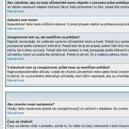
Ako zabránim, aby sa moje užívateľské meno objavilo v zozname práve prihlás
Vo Vašom nastavení nájdete možnosť
Skryť Vašu prítomnosť vo fóre
, pokiaľ túto mož
Návrat hore
Zabudol som heslo!
Nepanikárte! Vaše heslo môžeme obnovit. V tomto prípade stlačte na prihlasovacej strá
Návrat hore
Zaregistroval som sa, ale nemôžem sa prihlásiť!
Najskôr skontrolujte, že zadávate správne užívateľské meno a heslo. Pokiaľ sú v poria
postupovať podľa zaslaných inštrukcií. Pokiaľ toto nie je ten prípad, potom Váš účet mu
boli by ste k tomu vyzvaný. Pokiaľ Vám bol zaslaný e-mail, postupujte podľa inštrukcií
užívateľov, ktorý sa snažia iba obťažovať. Pokiaľ si ste istí, že e-mailová adresa, ktorú 
Návrat hore
V minulosti som sa zaregistroval, avšak teraz sa nemôžem prihlásiť!
Najpravdepodobnejšie dôvody: zadali ste chybné uživateľské meno alebo heslo (skontroluj
to bežné, že sa pravidelne odstraňujú užívatelia, ktorí ničím neprispeli, aby sa zmenši
Návrat hore
Ako zmením svoje nastavenia?
Všetky Vaše nastavenia (pokiaľ ste zaregistrovaný) sú uložené v databáze. Ku zmene s
Návrat hore
Časy sú chybné!
Časy sú takmer vždy v poriadku, avšak to, čo vidíte sú časy zobrazené v inom časo