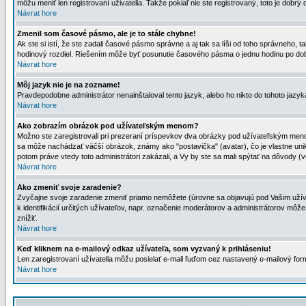
môžu meniť len registrovaní uživatelia. Takže pokiaľ nie ste registrovaný, toto je dobrý 
Návrat hore
Zmenil som časové pásmo, ale je to stále chybne!
Ak ste si istí, že ste zadali časové pásmo správne a aj tak sa líši od toho správneho
hodinový rozdiel. Riešením môže byť posunutie časového pásma o jednu hodinu po dob
Návrat hore
Môj jazyk nie je na zozname!
Pravdepodobne administrátor nenainštaloval tento jazyk, alebo ho nikto do tohoto jazyka 
Návrat hore
Ako zobrazím obrázok pod užívateľským menom?
Možno ste zaregistrovali pri prezeraní príspevkov dva obrázky pod užívateľským menom
sa môže nachádzať väčší obrázok, známy ako "postavička" (avatar), čo je vlastne uniká
potom práve vtedy toto administrátori zakázali, a Vy by ste sa mali spýtať na dôvody (v
Návrat hore
Ako zmeniť svoje zaradenie?
Zvyčajne svoje zaradenie zmeniť priamo nemôžete (úrovne sa objavujú pod Vašim užív
k identifikácií určitých užívateľov, napr. označenie moderátorov a administrátorov m
znížiť.
Návrat hore
Keď kliknem na e-mailový odkaz užívateľa, som vyzvaný k prihláseniu!
Len zaregistrovaní užívatelia môžu posielať e-mail ľuďom cez nastavený e-mailový form
Návrat hore