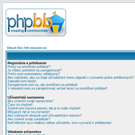
Obsah fóra hifi.slovanet.sk
Registrácia a prihlásenie
Prečo sa nemôžem prihlásiť?
Je vôbec potrebné sa zaregistrovať?
Prečo som automaticky odhlásený?
Ako zabránim, aby sa moje užívateľské meno objavilo v zozname práve prihlásených?
Zabudol som heslo!
Zaregistroval som sa, ale nemôžem sa prihlásiť!
V minulosti som sa zaregistroval, avšak teraz sa nemôžem prihlásiť!
Užívateľské nastavenia
Ako zmením svoje nastavenia?
Časy sú chybné!
Zmenil som časové pásmo, ale je to stále chybne!
Môj jazyk nie je na zozname!
Ako zobrazím obrázok pod užívateľským menom?
Ako zmeniť svoje zaradenie?
Keď kliknem na e-mailový odkaz užívateľa, som vyzvaný k prihláseniu!
Vkladanie príspevkov