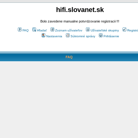
hifi.slovanet.sk
Bolo zavedene manualne potvrdzovanie registracii !!!
FAQ
Hľadať
Zoznam užívateľov
Užívateľské skupiny
Registr
Nastavenia
Súkromné správy
Prihlásenie
FAQ