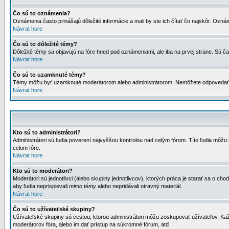
Čo sú to oznámenia?
Oznámenia často prinášajú dôležité informácie a mali by ste ich čítať čo najskôr. Ozná
Návrat hore
Čo sú to dôležité témy?
Dôležité témy sa objavujú na fóre hned pod oznámeniami, ale iba na prvej strane. Sú čas
Návrat hore
Čo sú to uzamknuté témy?
Témy môžu byť uzamknuté moderátorom alebo administrátorom. Nemôžete odpovedať n
Návrat hore
Kto sú to administrátori?
Administrátori sú ľudia poverení najvyššou kontrolou nad celým fórom. Títo ľudia môž
celom fóre.
Návrat hore
Kto sú to moderátori?
Moderátori sú jednotlivci (alebo skupiny jednotlivcov), ktorých práca je starať sa o
aby ľudia neprispievali
mimo témy
alebo nepridávali otravný materiál.
Návrat hore
Čo sú to užívateťské skupiny?
Užívateľské skupiny sú cestou, ktorou administrátori môžu zoskupovať užívateľov. Kaž
moderátorov fóra, alebo im dať prístup na súkromné fórum, atď.