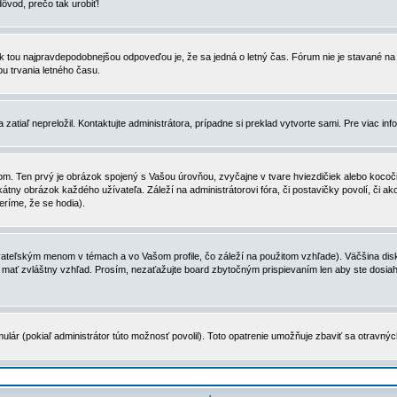
dôvod, prečo tak urobiť!
, tak tou najpravdepodobnejšou odpoveďou je, že sa jedná o letný čas. Fórum nie je stavané
u trvania letného času.
zatiaľ nepreložil. Kontaktujte administrátora, prípadne si preklad vytvorte sami. Pre viac in
. Ten prvý je obrázok spojený s Vašou úrovňou, zvyčajne v tvare hviezdičiek alebo kocočiek
tny obrázok každého užívateľa. Záleží na administrátorovi fóra, či postavičky povolí, či ak
eríme, že se hodia).
ateľským menom v témach a vo Vašom profile, čo záleží na použitom vzhľade). Väčšina disk
ôže mať zvláštny vzhľad. Prosím, nezaťažujte board zbytočným prispievaním len aby ste dosi
ulár (pokiaľ administrátor túto možnosť povolil). Toto opatrenie umožňuje zbaviť sa otravný