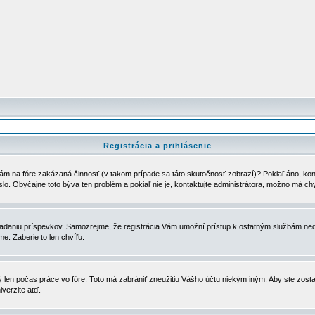
Registrácia a prihlásenie
ám na fóre zakázaná činnosť (v takom prípade sa táto skutočnosť zobrazí)? Pokiaľ áno, kontak
eslo. Obyčajne toto býva ten problém a pokiaľ nie je, kontaktujte administrátora, možno má ch
u vkladaniu príspevkov. Samozrejme, že registrácia Vám umožní prístup k ostatným službám
e. Zaberie to len chvíľu.
ý len počas práce vo fóre. Toto má zabrániť zneužitiu Vášho účtu niekým iným. Aby ste zostal
iverzite atď.