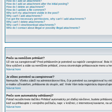
How do I add an attachment?
How do I add an attachment after the initial posting?
How do I delete an attachment?
How do I update a file comment?
Why isn't my attachment visible in the post?
Why can't I add attachments?
I've got the necessary permissions, why can't I add attachments?
Why can't I delete attachments?
Why can't I view/download attachments?
Who do I contact about illegal or possibly illegal attachments?
Prečo sa nemôžem prihlásiť?
Už ste sa zaregistrovali? Pred prihlásením je potrebné sa najskôr zaregistrovať. Bola V
fóra vylúčení a stále sa nemôžete prihlásiť, znova skontrolujte prihlasovacie meno a h
Návrat hore
Je vôbec potrebné sa zaregistrovať?
Nemusíte. Všetko záleží na administrátorovi fóra, či je potrebné sa zaregistrovať k
e-mailov užívateľom, prihlásenie do skupín, atď. Vrele Vám teda registráciu doporučujem
Návrat hore
Prečo som automaticky odhlásený?
Pokiaľ nezaškrtnete tlačítko
Prihlásiť automaticky pri ďalšej návšteve
, budete prihlásen
keď sa prihlasujete z verejného počítača, napr. v knižnici, z internetovej kaviarne, na un
Návrat hore