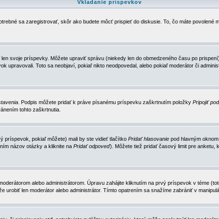
Vkladanie príspevkov
trebné sa zaregistrovať, skôr ako budete môcť prispieť do diskusie. To, čo máte povolené m
 len svoje príspevky. Môžete upraviť správu (niekedy len do obmedzeného času po prispení) 
k upravovali. Toto sa neobjaví, pokiaľ nikto neodpovedal, alebo pokiaľ moderátor či adminis
tavenia
. Podpis môžete pridať k práve písanému príspevku zaškrtnutím položky
Pripojiť po
ánením tohto zaškrtnutia.
 príspevok, pokiaľ môžete) mali by ste vidieť tlačítko
Pridať hlasovanie
pod hlavným oknom n
ním názov otázky a kliknite na
Pridať odpoveď
). Môžete tiež pridať časový limit pre anket
erátorom alebo administrátorom. Úpravu zahájite kliknutím na prvý príspevok v téme (toto 
e urobiť len moderátor alebo administrátor. Tímto opatrením sa snažíme zabrániť v manipulá