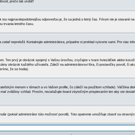
dôvod, prečo tak urobiť!
, tak tou najpravdepodobnejšou odpoveďou je, že sa jedná o letný čas. Fórum nie je stavané
u trvania letného času.
zatiaľ nepreložil. Kontaktujte administrátora, prípadne si preklad vytvorte sami. Pre viac in
. Ten prvý je obrázok spojený s Vašou úrovňou, zvyčajne v tvare hviezdičiek alebo kocočiek
tny obrázok každého užívateľa. Záleží na administrátorovi fóra, či postavičky povolí, či ak
eríme, že se hodia).
ateľským menom v témach a vo Vašom profile, čo záleží na použitom vzhľade). Väčšina disk
ôže mať zvláštny vzhľad. Prosím, nezaťažujte board zbytočným prispievaním len aby ste dosi
ulár (pokiaľ administrátor túto možnosť povolil). Toto opatrenie umožňuje zbaviť sa otravný