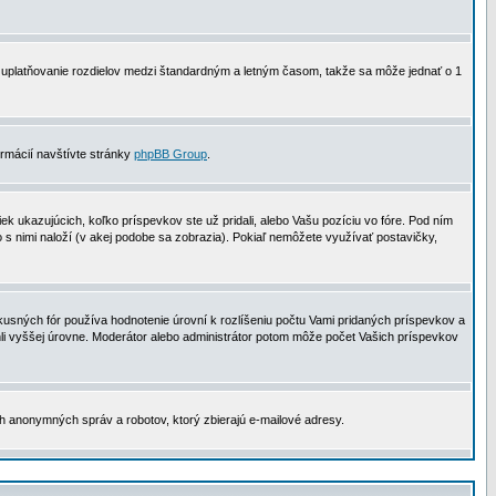
 na uplatňovanie rozdielov medzi štandardným a letným časom, takže sa môže jednať o 1
formácií navštívte stránky
phpBB Group
.
 ukazujúcich, koľko príspevkov ste už pridali, alebo Vašu pozíciu vo fóre. Pod ním
o s nimi naloží (v akej podobe sa zobrazia). Pokiaľ nemôžete využívať postavičky,
usných fór používa hodnotenie úrovní k rozlíšeniu počtu Vami pridaných príspevkov a
ahli vyššej úrovne. Moderátor alebo administrátor potom môže počet Vašich príspevkov
ch anonymných správ a robotov, ktorý zbierajú e-mailové adresy.