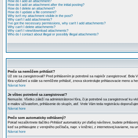
How do I add an attachment?
How do I add an attachment after the initial posting?
How do I delete an attachment?
How do I update a file comment?
Why isn't my attachment visible in the post?
Why can't I add attachments?
I've got the necessary permissions, why can't I add attachments?
Why can't I delete attachments?
Why can't I view/download attachments?
Who do I contact about illegal or possibly illegal attachments?
Prečo sa nemôžem prihlásiť?
Už ste sa zaregistrovali? Pred prihlásením je potrebné sa najskôr zaregistrovať. Bola V
fóra vylúčení a stále sa nemôžete prihlásiť, znova skontrolujte prihlasovacie meno a h
Návrat hore
Je vôbec potrebné sa zaregistrovať?
Nemusíte. Všetko záleží na administrátorovi fóra, či je potrebné sa zaregistrovať k
e-mailov užívateľom, prihlásenie do skupín, atď. Vrele Vám teda registráciu doporučujem
Návrat hore
Prečo som automaticky odhlásený?
Pokiaľ nezaškrtnete tlačítko
Prihlásiť automaticky pri ďalšej návšteve
, budete prihlásen
keď sa prihlasujete z verejného počítača, napr. v knižnici, z internetovej kaviarne, na un
Návrat hore