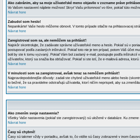
Ako zabránim, aby sa moje užívateľské meno objavilo v zozname práve prihlás
Vo Vašom nastavení nájdete možnosť
Skryť Vašu prítomnosť vo fóre
, pokiaľ túto mož
Návrat hore
Zabudol som heslo!
Nepanikárte! Vaše heslo môžeme obnovit. V tomto prípade stlačte na prihlasovacej strá
Návrat hore
Zaregistroval som sa, ale nemôžem sa prihlásiť!
Najskôr skontrolujte, že zadávate správne užívateľské meno a heslo. Pokiaľ sú v poria
postupovať podľa zaslaných inštrukcií. Pokiaľ toto nie je ten prípad, potom Váš účet mu
boli by ste k tomu vyzvaný. Pokiaľ Vám bol zaslaný e-mail, postupujte podľa inštrukcií
užívateľov, ktorý sa snažia iba obťažovať. Pokiaľ si ste istí, že e-mailová adresa, ktorú 
Návrat hore
V minulosti som sa zaregistroval, avšak teraz sa nemôžem prihlásiť!
Najpravdepodobnejšie dôvody: zadali ste chybné uživateľské meno alebo heslo (skontroluj
to bežné, že sa pravidelne odstraňujú užívatelia, ktorí ničím neprispeli, aby sa zmenši
Návrat hore
Ako zmením svoje nastavenia?
Všetky Vaše nastavenia (pokiaľ ste zaregistrovaný) sú uložené v databáze. Ku zmene s
Návrat hore
Časy sú chybné!
Časy sú takmer vždy v poriadku, avšak to, čo vidíte sú časy zobrazené v inom časo