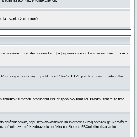
a administrátor, takže kontaktujte ich.
je hlasovanie už ukončené.
 sú uzavreté v hranatých zátvorkách [ a ] a ponúka väčšiu kontrolu nad tým, čo a ako
vzhľadu či spôsobenie iných problémov. Pokiaľ je HTML povolené, môžete túto voľbu
m smajlíkov si môžete prohliadnuť cez príspevkový formulár. Prosím, snažte sa tieto
to obrázok odkaz, napr. http://www.niekde-na-internete.sk/moj-obrazok.gif. Nemôžete
slované odkazy, atď. K zobrazeniu obrázku použite buď BBCode [img] tag alebo