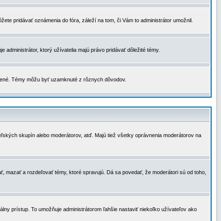
žete pridávať oznámenia do fóra, záleží na tom, či Vám to administrátor umožnil.
 administrátor, ktorý užívatelia majú právo pridávať dôležité témy.
čené. Témy môžu byť uzamknuté z rôznych dôvodov.
teľských skupín alebo moderátorov, atď. Majú tiež všetky oprávnenia moderátorov na
ť, mazať a rozdeľovať témy, ktoré spravujú. Dá sa povedať, že moderátori sú od toho,
lny prístup. To umožňuje administrátorom ľahšie nastaviť niekoľko užívateľov ako