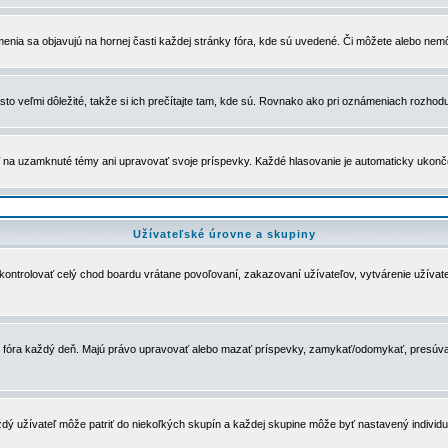
menia sa objavujú na hornej časti každej stránky fóra, kde sú uvedené. Či môžete alebo nemô
to veľmi dôležité, takže si ich prečítajte tam, kde sú. Rovnako ako pri oznámeniach rozhoduje
a uzamknuté témy ani upravovať svoje príspevky. Každé hlasovanie je automaticky ukon
Užívateľské úrovne a skupiny
u kontrolovať celý chod boardu vrátane povoľovaní, zakazovaní užívateľov, vytvárenie užíva
 chod fóra každý deň. Majú právo upravovať alebo mazať príspevky, zamykať/odomykať, presúva
dý užívateľ môže patriť do niekoľkých skupín a každej skupine môže byť nastavený individuá