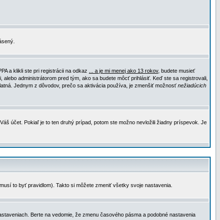
lásený.
a klikli ste pri registrácii na odkaz
... a je mi menej ako 13 rokov
, budete musieť
, alebo administrátorom pred tým, ako sa budete môcť prihlásiť. Keď ste sa registrovali,
e platná. Jednym z dôvodov, prečo sa aktivácia používa, je zmenšiť možnosť
nežiadúcich
Váš účet. Pokiaľ je to ten druhý prípad, potom ste možno nevložili žiadny príspevok. Je
emusí to byť pravidlom). Takto si môžete zmeniť všetky svoje nastavenia.
 nastaveniach. Berte na vedomie, že zmenu časového pásma a podobné nastavenia