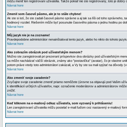
môžu meniť len registrovaní uživatelia. Takže pokiaľ nie ste registrovaný, toto je dobrý 
Návrat hore
Zmenil som časové pásmo, ale je to stále chybne!
Ak ste si istí, že ste zadali časové pásmo správne a aj tak sa líši od toho správneho
hodinový rozdiel. Riešením môže byť posunutie časového pásma o jednu hodinu po dob
Návrat hore
Môj jazyk nie je na zozname!
Pravdepodobne administrátor nenainštaloval tento jazyk, alebo ho nikto do tohoto jazyka 
Návrat hore
Ako zobrazím obrázok pod užívateľským menom?
Možno ste zaregistrovali pri prezeraní príspevkov dva obrázky pod užívateľským menom
sa môže nachádzať väčší obrázok, známy ako "postavička" (avatar), čo je vlastne uniká
potom práve vtedy toto administrátori zakázali, a Vy by ste sa mali spýtať na dôvody (v
Návrat hore
Ako zmeniť svoje zaradenie?
Zvyčajne svoje zaradenie zmeniť priamo nemôžete (úrovne sa objavujú pod Vašim užív
k identifikácií určitých užívateľov, napr. označenie moderátorov a administrátorov m
znížiť.
Návrat hore
Keď kliknem na e-mailový odkaz užívateľa, som vyzvaný k prihláseniu!
Len zaregistrovaní užívatelia môžu posielať e-mail ľuďom cez nastavený e-mailový form
Návrat hore