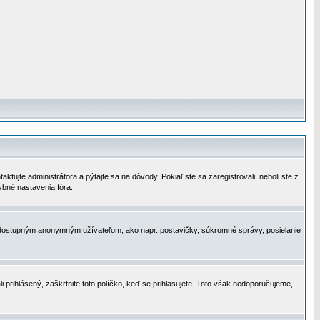
tujte administrátora a pýtajte sa na dôvody. Pokiaľ ste sa zaregistrovali, neboli ste z
ybné nastavenia fóra.
 nedostupným anonymným užívateľom, ako napr. postavičky, súkromné správy, posielanie
i prihlásený, zaškrtnite toto políčko, keď se prihlasujete. Toto však nedoporučujeme,