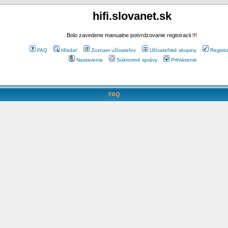
hifi.slovanet.sk
Bolo zavedene manualne potvrdzovanie registracii !!!
FAQ
Hľadať
Zoznam užívateľov
Užívateľské skupiny
Registr
Nastavenia
Súkromné správy
Prihlásenie
FAQ