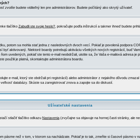
ených?
nosť
zvolíte
budete viditeľný len pre administrátorov. Budete počítáný ako skrytý užívateľ.
nke tlačítko
Zabudli ste svoje heslo?
, pokračujte podľa inštrukcií a takmer ihneď budete prih
dku, potom sa mohla stať jedna z nasledovných dvoch vecí. Pokiaľ je povolená podpora COPPA 
sí byť aktivovaný. Niektoré boardy potrebujú aktiváciu všetkých nových registrácií, buď Vami
 v ňom uvedených, pokiaľ ste tento e-mail neobdržali, uistite sa, že Vaša e-mailová adresa j
ste použili je platná, skontaktujte administrátora boardu.
te e-mail, ktorý ste obdržali pri registrácií) alebo administrátor z nejakého dôvodu zmazal 
la veľkosť databázy. Skúste sa zaregistrovať znova a zapojte sa do diskusií.
Užívateľské nastavenia
tačí stlačiť tlačítko odkazu
Nastavenia
(zvyčajne sa objavuje na hornej časti stránky, ale n
vom pásme než v tom, v ktorom sa nachádzate. Pokiaľ je to tak, zmeňte si časové pásmo v