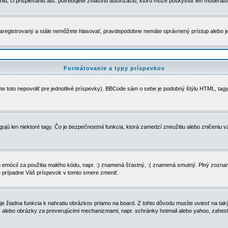
u, či prispievaniu atď. potrebujete zvláštnu autorizáciu, ktorú môže poskytnúť len moderátor 
e zaregistrovaný a stále nemôžete hlasovať, pravdepodobne nemáte oprávnený prístup alebo 
Formátovanie a typy príspevkov
e toto nepovoliť pre jednotlivé príspevky). BBCode sám o sebe je podobný štýlu HTML, tagy
gujú len niektoré tagy. Čo je
bezpečnostná
funkcia, ktorá zamedzí zneužitiu alebo zničeniu 
zu emócií za použitia malého kódu, napr. :) znamená šťastný, :( znamená smutný. Plný zozna
e prípadne Váš príspevok v tomto smere zmeniť.
 žiadna funkcia k nahratiu obrázkov priamo na board. Z tohto dôvodu musíte uviesť na taký
ca) alebo obrázky za preverujúcimi mechanizmami, napr. schránky hotmail alebo yahoo, zahe