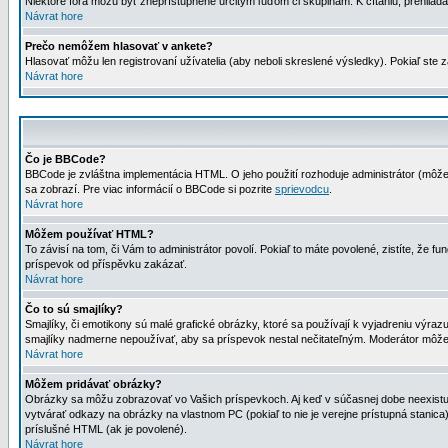
Niektoré fóra môžu byť zneprístupnené určitým ľuďom či skupinám. K čítaniu, prehliadani
Návrat hore
Prečo nemôžem hlasovať v ankete?
Hlasovať môžu len registrovaní užívatelia (aby neboli skreslené výsledky). Pokiaľ st
Návrat hore
Čo je BBCode?
BBCode je zvláštna implementácia HTML. O jeho použití rozhoduje administrátor (môžet
sa zobrazí. Pre viac informácií o BBCode si pozrite
sprievodcu
.
Návrat hore
Môžem používať HTML?
To závisí na tom, či Vám to administrátor povolí. Pokiaľ to máte povolené, zistíte, že fun
príspevok od příspěvku zakázať.
Návrat hore
Čo to sú smajlíky?
Smajlíky, či emotikony sú malé grafické obrázky, ktoré sa používají k vyjadreniu výra
smajlíky nadmerne nepoužívať, aby sa príspevok nestal nečitateľným. Moderátor môž
Návrat hore
Môžem pridávať obrázky?
Obrázky sa môžu zobrazovať vo Vašich príspevkoch. Aj keď v súčasnej dobe neexistuje
vytvárať odkazy na obrázky na vlastnom PC (pokiaľ to nie je verejne prístupná stani
príslušné HTML (ak je povolené).
Návrat hore