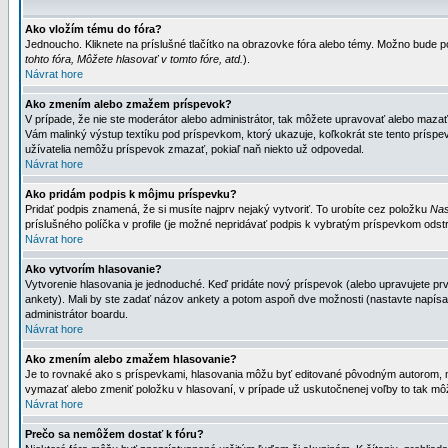
Ako vložím tému do fóra?
Jednoucho. Kliknete na príslušné tlačítko na obrazovke fóra alebo témy. Možno bude po
tohto fóra, Môžete hlasovať v tomto fóre, atd.
).
Návrat hore
Ako zmením alebo zmažem príspevok?
V prípade, že nie ste moderátor alebo administrátor, tak môžete upravovať alebo mazať
Vám malinký výstup textíku pod príspevkom, ktorý ukazuje, koľkokrát ste tento príspevo
užívatelia nemôžu príspevok zmazať, pokiaľ naň niekto už odpovedal.
Návrat hore
Ako pridám podpis k môjmu príspevku?
Pridať podpis znamená, že si musíte najprv nejaký vytvoriť. To urobíte cez položku
Nas
príslušného políčka v profile (je možné nepridávať podpis k vybratým príspevkom odstr
Návrat hore
Ako vytvorím hlasovanie?
Vytvorenie hlasovania je jednoduché. Keď pridáte nový príspevok (alebo upravujete prvý
ankety). Mali by ste zadať názov ankety a potom aspoň dve možnosti (nastavte napísa
administrátor boardu.
Návrat hore
Ako zmením alebo zmažem hlasovanie?
Je to rovnaké ako s príspevkami, hlasovania môžu byť editované pôvodným autorom, mod
vymazať alebo zmeniť položku v hlasovaní, v prípade už uskutočnenej voľby to tak môž
Návrat hore
Prečo sa nemôžem dostať k fóru?