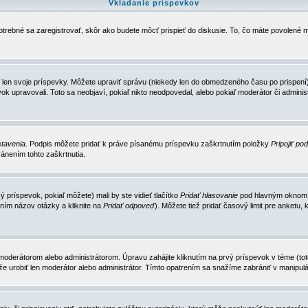
Vkladanie príspevkov
trebné sa zaregistrovať, skôr ako budete môcť prispieť do diskusie. To, čo máte povolené m
 len svoje príspevky. Môžete upraviť správu (niekedy len do obmedzeného času po prispení) 
k upravovali. Toto sa neobjaví, pokiaľ nikto neodpovedal, alebo pokiaľ moderátor či adminis
tavenia
. Podpis môžete pridať k práve písanému príspevku zaškrtnutím položky
Pripojiť po
ánením tohto zaškrtnutia.
 príspevok, pokiaľ môžete) mali by ste vidieť tlačítko
Pridať hlasovanie
pod hlavným oknom n
ním názov otázky a kliknite na
Pridať odpoveď
). Môžete tiež pridať časový limit pre anket
erátorom alebo administrátorom. Úpravu zahájite kliknutím na prvý príspevok v téme (toto 
e urobiť len moderátor alebo administrátor. Tímto opatrením sa snažíme zabrániť v manipulá