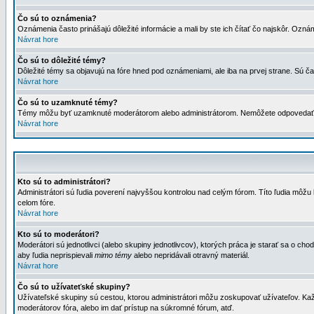
Čo sú to oznámenia?
Oznámenia často prinášajú dôležité informácie a mali by ste ich čítať čo najskôr. Ozná
Návrat hore
Čo sú to dôležité témy?
Dôležité témy sa objavujú na fóre hned pod oznámeniami, ale iba na prvej strane. Sú čas
Návrat hore
Čo sú to uzamknuté témy?
Témy môžu byť uzamknuté moderátorom alebo administrátorom. Nemôžete odpovedať n
Návrat hore
Kto sú to administrátori?
Administrátori sú ľudia poverení najvyššou kontrolou nad celým fórom. Títo ľudia môž
celom fóre.
Návrat hore
Kto sú to moderátori?
Moderátori sú jednotlivci (alebo skupiny jednotlivcov), ktorých práca je starať sa o
aby ľudia neprispievali
mimo témy
alebo nepridávali otravný materiál.
Návrat hore
Čo sú to užívateťské skupiny?
Užívateľské skupiny sú cestou, ktorou administrátori môžu zoskupovať užívateľov. Kaž
moderátorov fóra, alebo im dať prístup na súkromné fórum, atď.