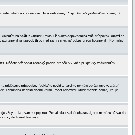
ôžete vidieť na spodnej časti fóra alebo témy (Napr.
Môžete pridávať nové témy do
kliknutím na tlačítko
upraviť
. Pokiaľ už niekto odpovedal na Váš príspevok, objaví sa
trátor zmenili príspevok (tí by mali sami zanechať odkaz prečo ho zmenili). Normálny
dpis
. Môžete tiež pridať rovnaký podpis pre všetky Vaše príspevky zaškrtnutím
a pridávanie príspevkov (pokiaľ to nevidíte, zrejme nemáte oprávnenie vytvárať
u, kde 0 znamená neobmedzenú voľbu. Počet odpovedí, ktoré môžete zadať, určuje
je vždy s hlasovaním spojené). Pokiaľ nikto zatiaľ nehlasoval, potom môžu užívatelia
cii s výsledkami hlasovaní.