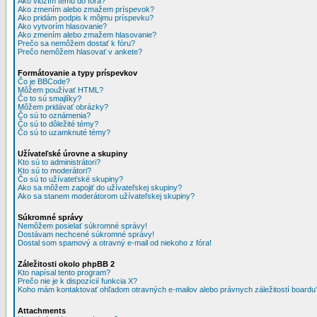
Ako vložím tému do fóra?
Ako zmením alebo zmažem príspevok?
Ako pridám podpis k môjmu príspevku?
Ako vytvorím hlasovanie?
Ako zmením alebo zmažem hlasovanie?
Prečo sa nemôžem dostať k fóru?
Prečo nemôžem hlasovať v ankete?
Formátovanie a typy príspevkov
Čo je BBCode?
Môžem používať HTML?
Čo to sú smajlíky?
Môžem pridávať obrázky?
Čo sú to oznámenia?
Čo sú to dôležité témy?
Čo sú to uzamknuté témy?
Užívateľské úrovne a skupiny
Kto sú to administrátori?
Kto sú to moderátori?
Čo sú to užívateťské skupiny?
Ako sa môžem zapojiť do užívateľskej skupiny?
Ako sa stanem moderátorom užívateľskej skupiny?
Súkromné správy
Nemôžem posielať súkromné správy!
Dostávam nechcené súkromné správy!
Dostal som spamový a otravný e-mail od niekoho z fóra!
Záležitosti okolo phpBB 2
Kto napísal tento program?
Prečo nie je k dispozícií funkcia X?
Koho mám kontaktovať ohľadom otravných e-mailov alebo právnych záležitostí boardu
Attachments