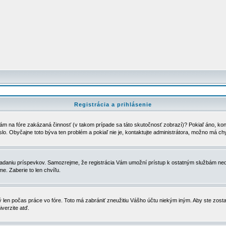
Registrácia a prihlásenie
ám na fóre zakázaná činnosť (v takom prípade sa táto skutočnosť zobrazí)? Pokiaľ áno, kontak
eslo. Obyčajne toto býva ten problém a pokiaľ nie je, kontaktujte administrátora, možno má ch
u vkladaniu príspevkov. Samozrejme, že registrácia Vám umožní prístup k ostatným službám
e. Zaberie to len chvíľu.
ý len počas práce vo fóre. Toto má zabrániť zneužitiu Vášho účtu niekým iným. Aby ste zostal
iverzite atď.