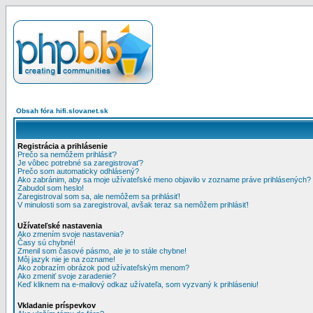
Obsah fóra hifi.slovanet.sk
Registrácia a prihlásenie
Prečo sa nemôžem prihlásiť?
Je vôbec potrebné sa zaregistrovať?
Prečo som automaticky odhlásený?
Ako zabránim, aby sa moje užívateľské meno objavilo v zozname práve prihlásených?
Zabudol som heslo!
Zaregistroval som sa, ale nemôžem sa prihlásiť!
V minulosti som sa zaregistroval, avšak teraz sa nemôžem prihlásiť!
Užívateľské nastavenia
Ako zmením svoje nastavenia?
Časy sú chybné!
Zmenil som časové pásmo, ale je to stále chybne!
Môj jazyk nie je na zozname!
Ako zobrazím obrázok pod užívateľským menom?
Ako zmeniť svoje zaradenie?
Keď kliknem na e-mailový odkaz užívateľa, som vyzvaný k prihláseniu!
Vkladanie príspevkov