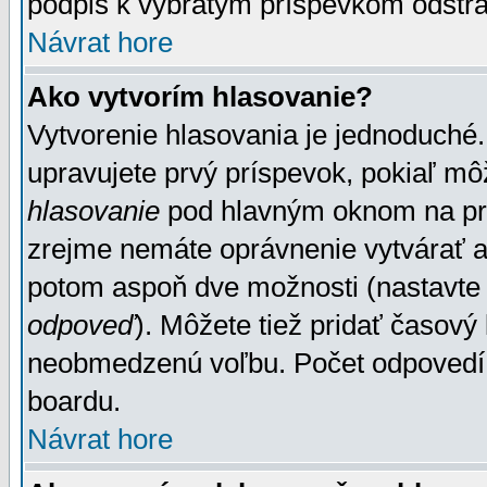
podpis k vybratým príspevkom odstrá
Návrat hore
Ako vytvorím hlasovanie?
Vytvorenie hlasovania je jednoduché.
upravujete prvý príspevok, pokiaľ môž
hlasovanie
pod hlavným oknom na prid
zrejme nemáte oprávnenie vytvárať an
potom aspoň dve možnosti (nastavte 
odpoveď
). Môžete tiež pridať časový
neobmedzenú voľbu. Počet odpovedí, 
boardu.
Návrat hore