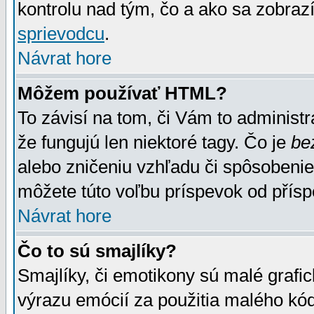
kontrolu nad tým, čo a ako sa zobrazí
sprievodcu
.
Návrat hore
Môžem používať HTML?
To závisí na tom, či Vám to administrá
že fungujú len niektoré tagy. Čo je
be
alebo zničeniu vzhľadu či spôsobeni
môžete túto voľbu príspevok od přís
Návrat hore
Čo to sú smajlíky?
Smajlíky, či emotikony sú malé grafic
výrazu emócií za použitia malého kód