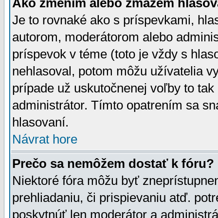
Ako zmením alebo zmažem hlasov
Je to rovnaké ako s príspevkami, h
autorom, moderátorom alebo administ
príspevok v téme (toto je vždy s hlas
nehlasoval, potom môžu užívatelia v
prípade už uskutočnenej voľby to tak
administrátor. Tímto opatrením sa sn
hlasovaní.
Návrat hore
Prečo sa nemôžem dostať k fóru?
Niektoré fóra môžu byť zneprístupnen
prehliadaniu, či prispievaniu atď. pot
poskytnúť len moderátor a administrát