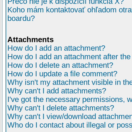
Prečo nie je k dispozícií funkcia X?
Koho mám kontaktovať ohľadom otrav
boardu?
Attachments
How do I add an attachment?
How do I add an attachment after the i
How do I delete an attachment?
How do I update a file comment?
Why isn't my attachment visible in th
Why can't I add attachments?
I've got the necessary permissions, 
Why can't I delete attachments?
Why can't I view/download attachme
Who do I contact about illegal or poss