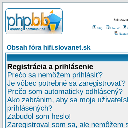
Bolo zaved
FAQ
Hľadať
Nastav
Obsah fóra hifi.slovanet.sk
Registrácia a prihlásenie
Prečo sa nemôžem prihlásiť?
Je vôbec potrebné sa zaregistrovať?
Prečo som automaticky odhlásený?
Ako zabránim, aby sa moje užívateľ
prihlásených?
Zabudol som heslo!
Zaregistroval som sa, ale nemôžem sa