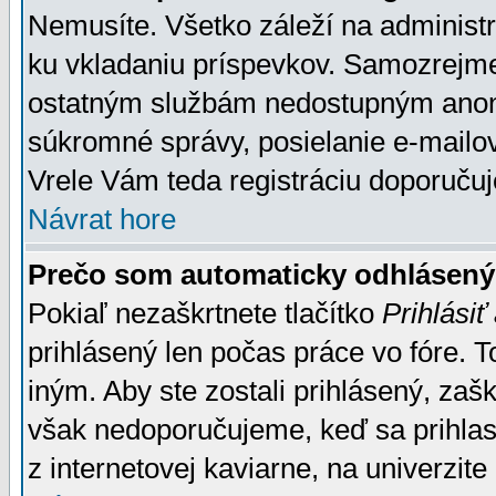
Nemusíte. Všetko záleží na administrá
ku vkladaniu príspevkov. Samozrejme
ostatným službám nedostupným anon
súkromné správy, posielanie e-mailov
Vrele Vám teda registráciu doporučuj
Návrat hore
Prečo som automaticky odhlásen
Pokiaľ nezaškrtnete tlačítko
Prihlásiť
prihlásený len počas práce vo fóre. 
iným. Aby ste zostali prihlásený, zaškr
však nedoporučujeme, keď sa prihlasuj
z internetovej kaviarne, na univerzite 