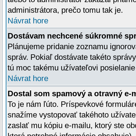
administrátora, prečo tomu tak je.
Návrat hore
Dostávam nechcené súkromné spr
Plánujeme pridanie zoznamu ignorov
správ. Pokiaľ dostávate takéto správy
tú moc takému užívateľovi posielanie
Návrat hore
Dostal som spamový a otravný e-ma
To je nám ľúto. Príspevkové formulá
snažíme vystopovať takéhoto užívateľ
zaslať mu kópiu e-mailu, ktorý ste obdr