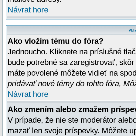
Návrat hore
Vkl
Ako vložím tému do fóra?
Jednoucho. Kliknete na príslušné tla
bude potrebné sa zaregistrovať, skôr 
máte povolené môžete vidieť na spodn
pridávať nové témy do tohto fóra, Môž
Návrat hore
Ako zmením alebo zmažem príspe
V prípade, že nie ste moderátor aleb
mazať len svoje príspevky. Môžete u