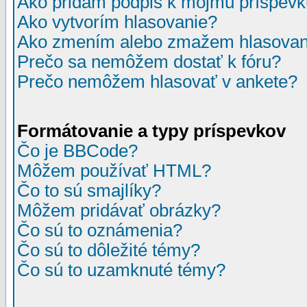
Ako pridám podpis k môjmu príspev
Ako vytvorím hlasovanie?
Ako zmením alebo zmažem hlasovan
Prečo sa nemôžem dostať k fóru?
Prečo nemôžem hlasovať v ankete?
Formátovanie a typy príspevkov
Čo je BBCode?
Môžem používať HTML?
Čo to sú smajlíky?
Môžem pridávať obrázky?
Čo sú to oznámenia?
Čo sú to dôležité témy?
Čo sú to uzamknuté témy?