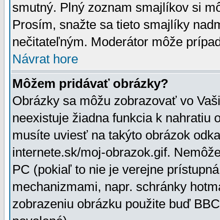
smutný. Plný zoznam smajlíkov si mô
Prosím, snažte sa tieto smajlíky nad
nečitateľným. Moderátor môže prípa
Návrat hore
Môžem pridávať obrázky?
Obrázky sa môžu zobrazovať vo Vaši
neexistuje žiadna funkcia k nahratiu
musíte uviesť na takýto obrázok odka
internete.sk/moj-obrazok.gif. Nemôž
PC (pokiaľ to nie je verejne prístupn
mechanizmami, napr. schránky hotmai
zobrazeniu obrázku použite buď BBCo