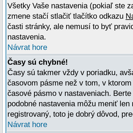
Všetky Vaše nastavenia (pokiaľ ste z
zmene stačí stlačiť tlačítko odkazu
N
časti stránky, ale nemusí to byť prav
nastavenia.
Návrat hore
Časy sú chybné!
Časy sú takmer vždy v poriadku, avša
časovom pásme než v tom, v ktorom s
časové pásmo v nastaveniach. Bert
podobné nastavenia môžu meniť len re
registrovaný, toto je dobrý dôvod, pre
Návrat hore