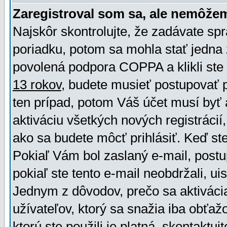
Zaregistroval som sa, ale nemôžem
Najskôr skontrolujte, že zadávate sp
poriadku, potom sa mohla stať jedna 
povolená podpora COPPA a klikli ste 
13 rokov
, budete musieť postupovať po
ten prípad, potom Váš účet musí byť 
aktiváciu všetkých nových registráci
ako sa budete môcť prihlásiť. Keď ste 
Pokiaľ Vám bol zaslaný e-mail, postu
pokiaľ ste tento e-mail neobdržali, ui
Jednym z dôvodov, prečo sa aktiváci
užívateľov, ktorý sa snažia iba obťažo
ktorú ste použili je platná, skontaktuj