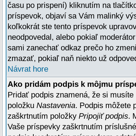
času po prispení) kliknutím na tlačít
príspevok, objaví sa Vám malinký výs
koľkokrát ste tento príspevok upravova
neodpovedal, alebo pokiaľ moderátor č
sami zanechať odkaz prečo ho zmenil
zmazať, pokiaľ naň niekto už odpoved
Návrat hore
Ako pridám podpis k môjmu prísp
Pridať podpis znamená, že si musíte n
položku
Nastavenia
. Podpis môžete 
zaškrtnutím položky
Pripojiť podpis
. 
Vaše príspevky zaškrtnutím príslušné