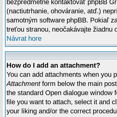
bezpredmetné kontaktovať phpBB Grou
(nactiutrhanie, ohováranie, atď.) ne
samotným software phpBB. Pokiaľ zaš
treťou stranou, neočakávajte žiadnu
Návrat hore
How do I add an attachment?
You can add attachments when you p
Attachment
form below the main post
the standard Open dialogue window fo
file you want to attach, select it and
your liking and/or the correct proced