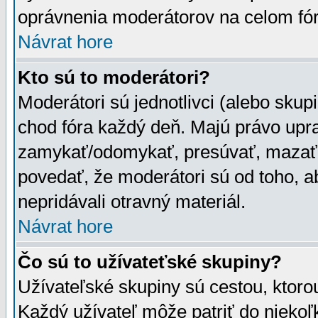
oprávnenia moderátorov na celom fór
Návrat hore
Kto sú to moderátori?
Moderátori sú jednotlivci (alebo skupi
chod fóra každý deň. Majú právo upr
zamykať/odomykať, presúvať, mazať a
povedať, že moderátori sú od toho, a
nepridávali otravný materiál.
Návrat hore
Čo sú to užívateťské skupiny?
Užívateľské skupiny sú cestou, ktoro
Každý užívateľ môže patriť do nieko