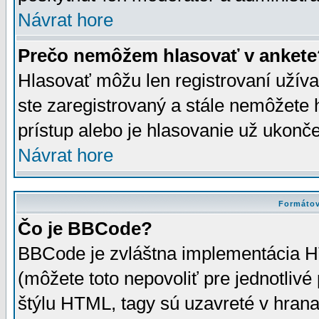
Návrat hore
Prečo nemôžem hlasovať v ankete
Hlasovať môžu len registrovaní užívat
ste zaregistrovaný a stále nemôžet
prístup alebo je hlasovanie už ukonč
Návrat hore
Formátov
Čo je BBCode?
BBCode je zvláštna implementácia HT
(môžete toto nepovoliť pre jednotli
štýlu HTML, tagy sú uzavreté v hrana