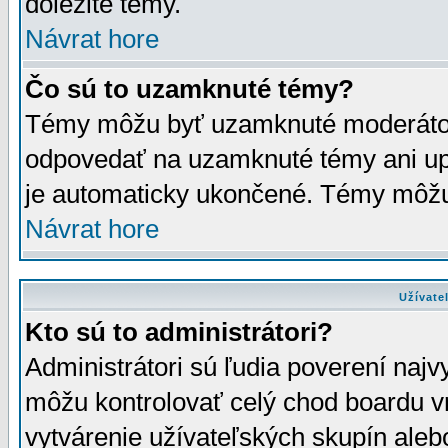
dôležité témy.
Návrat hore
Čo sú to uzamknuté témy?
Témy môžu byť uzamknuté moderáto
odpovedať na uzamknuté témy ani up
je automaticky ukončené. Témy môžu
Návrat hore
Užívate
Kto sú to administrátori?
Administrátori sú ľudia poverení najv
môžu kontrolovať celý chod boardu v
vytvárenie užívateľských skupín aleb