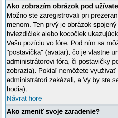
Ako zobrazím obrázok pod užíva
Možno ste zaregistrovali pri prezera
menom. Ten prvý je obrázok spojený 
hviezdičiek alebo kocočiek ukazujúcic
Vašu pozíciu vo fóre. Pod ním sa m
"postavička" (avatar), čo je vlastne 
administrátorovi fóra, či postavičky p
zobrazia). Pokiaľ nemôžete využívať 
administrátori zakázali, a Vy by ste 
hodia).
Návrat hore
Ako zmeniť svoje zaradenie?