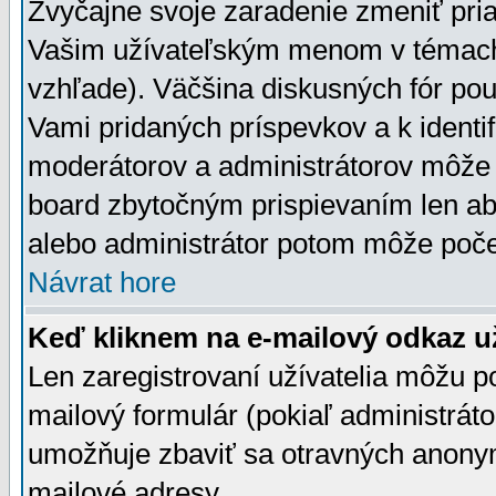
Zvyčajne svoje zaradenie zmeniť pr
Vašim užívateľským menom v témach 
vzhľade). Väčšina diskusných fór pou
Vami pridaných príspevkov a k identif
moderátorov a administrátorov môže 
board zbytočným prispievaním len aby
alebo administrátor potom môže počet
Návrat hore
Keď kliknem na e-mailový odkaz už
Len zaregistrovaní užívatelia môžu p
mailový formulár (pokiaľ administráto
umožňuje zbaviť sa otravných anonym
mailové adresy.