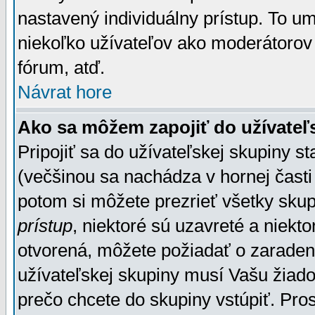
nastavený individuálny prístup. To u
niekoľko užívateľov ako moderátorov 
fórum, atď.
Návrat hore
Ako sa môžem zapojiť do užívateľ
Pripojiť sa do užívateľskej skupiny s
(večšinou sa nachádza v hornej časti 
potom si môžete prezrieť všetky sku
prístup
, niektoré sú uzavreté a niekt
otvorená, môžete požiadať o zaradeni
užívateľskej skupiny musí Vašu žiado
prečo chcete do skupiny vstúpiť. Pro