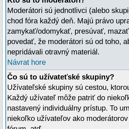
Kto sú to moderátori?
Moderátori sú jednotlivci (alebo skupi
chod fóra každý deň. Majú právo upr
zamykať/odomykať, presúvať, mazať a
povedať, že moderátori sú od toho, a
nepridávali otravný materiál.
Návrat hore
Čo sú to užívateťské skupiny?
Užívateľské skupiny sú cestou, ktoro
Každý užívateľ môže patriť do nieko
nastavený individuálny prístup. To u
niekoľko užívateľov ako moderátorov 
fórum, atď.