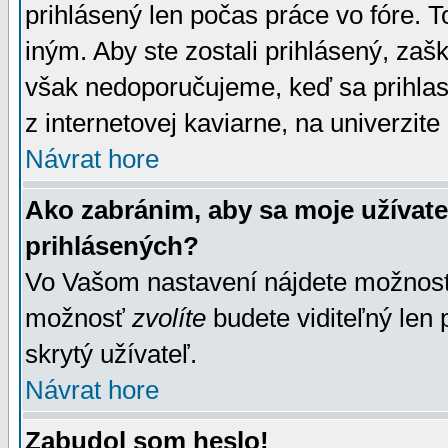
prihlásený len počas práce vo fóre. 
iným. Aby ste zostali prihlásený, zaškr
však nedoporučujeme, keď sa prihlasuj
z internetovej kaviarne, na univerzite 
Návrat hore
Ako zabránim, aby sa moje užívat
prihlásených?
Vo Vašom nastavení nájdete možno
možnosť
zvolíte
budete viditeľný len 
skrytý užívateľ.
Návrat hore
Zabudol som heslo!