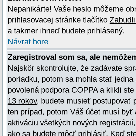
Nepanikárte! Vaše heslo môžeme obno
prihlasovacej stránke tlačítko
Zabudli
a takmer ihneď budete prihlásený.
Návrat hore
Zaregistroval som sa, ale nemôžem
Najskôr skontrolujte, že zadávate sp
poriadku, potom sa mohla stať jedna 
povolená podpora COPPA a klikli ste 
13 rokov
, budete musieť postupovať po
ten prípad, potom Váš účet musí byť 
aktiváciu všetkých nových registráci
ako sa budete môcť prihlásiť. Keď ste 