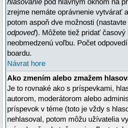
hlasovanie
pod hlavným oknom na prid
zrejme nemáte oprávnenie vytvárať an
potom aspoň dve možnosti (nastavte 
odpoveď
). Môžete tiež pridať časový
neobmedzenú voľbu. Počet odpovedí, 
boardu.
Návrat hore
Ako zmením alebo zmažem hlasov
Je to rovnaké ako s príspevkami, h
autorom, moderátorom alebo administ
príspevok v téme (toto je vždy s hlas
nehlasoval, potom môžu užívatelia v