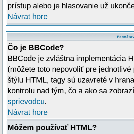
prístup alebo je hlasovanie už ukonč
Návrat hore
Formátov
Čo je BBCode?
BBCode je zvláštna implementácia HT
(môžete toto nepovoliť pre jednotli
štýlu HTML, tagy sú uzavreté v hrana
kontrolu nad tým, čo a ako sa zobrazí
sprievodcu
.
Návrat hore
Môžem používať HTML?