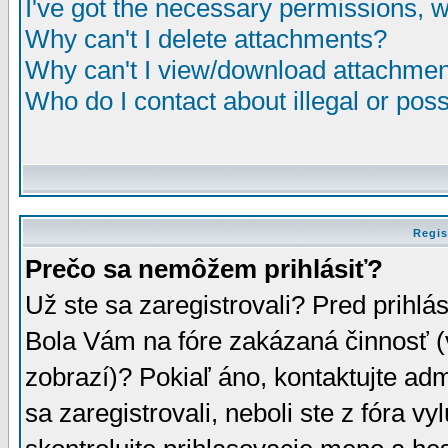
I've got the necessary permissions, 
Why can't I delete attachments?
Why can't I view/download attachme
Who do I contact about illegal or poss
Regis
Prečo sa nemôžem prihlásiť?
Už ste sa zaregistrovali? Pred prihlá
Bola Vám na fóre zakázaná činnosť (
zobrazí)? Pokiaľ áno, kontaktujte adm
sa zaregistrovali, neboli ste z fóra v