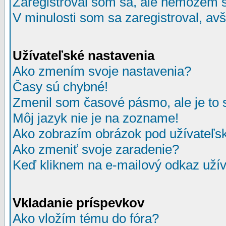
Zaregistroval som sa, ale nemôžem sa
V minulosti som sa zaregistroval, av
Užívateľské nastavenia
Ako zmením svoje nastavenia?
Časy sú chybné!
Zmenil som časové pásmo, ale je to 
Môj jazyk nie je na zozname!
Ako zobrazím obrázok pod užívate
Ako zmeniť svoje zaradenie?
Keď kliknem na e-mailový odkaz užív
Vkladanie príspevkov
Ako vložím tému do fóra?