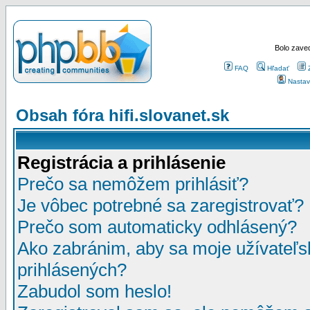
Bolo zaved
FAQ
Hľadať
Nastav
Obsah fóra hifi.slovanet.sk
Registrácia a prihlásenie
Prečo sa nemôžem prihlásiť?
Je vôbec potrebné sa zaregistrovať?
Prečo som automaticky odhlásený?
Ako zabránim, aby sa moje užívateľ
prihlásených?
Zabudol som heslo!