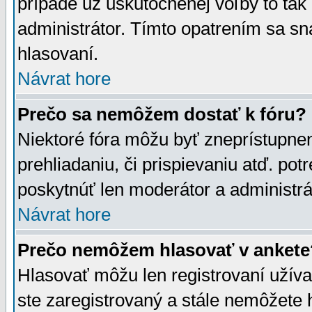
prípade už uskutočnenej voľby to tak
administrátor. Tímto opatrením sa sn
hlasovaní.
Návrat hore
Prečo sa nemôžem dostať k fóru?
Niektoré fóra môžu byť zneprístupnen
prehliadaniu, či prispievaniu atď. pot
poskytnúť len moderátor a administrát
Návrat hore
Prečo nemôžem hlasovať v ankete
Hlasovať môžu len registrovaní užívat
ste zaregistrovaný a stále nemôžet