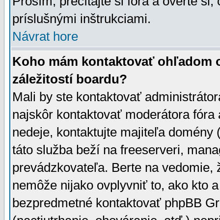
Prosím, prečítajte si fóra a overte si,
príslušnými inštrukciami.
Návrat hore
Koho mám kontaktovať ohľadom ot
záležitostí boardu?
Mali by ste kontaktovať administrátor
najskôr kontaktovať moderátora fóra a
nedeje, kontaktujte majiteľa domény 
táto služba beží na freeserveri, man
prevádzkovateľa. Berte na vedomie
nemôže nijako ovplyvniť to, ako kto 
bezpredmetné kontaktovať phpBB Grou