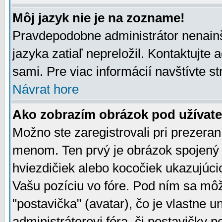
Môj jazyk nie je na zozname!
Pravdepodobne administrátor nenainšt
jazyka zatiaľ nepreložil. Kontaktujte 
sami. Pre viac informácií navštívte s
Návrat hore
Ako zobrazím obrázok pod užíva
Možno ste zaregistrovali pri prezera
menom. Ten prvý je obrázok spojený 
hviezdičiek alebo kocočiek ukazujúcic
Vašu pozíciu vo fóre. Pod ním sa m
"postavička" (avatar), čo je vlastne 
administrátorovi fóra, či postavičky p