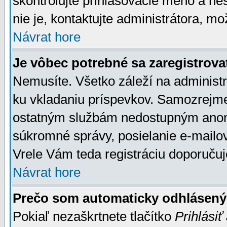
skontrolujte prihlasovacie meno a he
nie je, kontaktujte administrátora, 
Návrat hore
Je vôbec potrebné sa zaregistrova
Nemusíte. Všetko záleží na administrá
ku vkladaniu príspevkov. Samozrejme
ostatným službám nedostupným anon
súkromné správy, posielanie e-mailov
Vrele Vám teda registráciu doporučuj
Návrat hore
Prečo som automaticky odhlásen
Pokiaľ nezaškrtnete tlačítko
Prihlásiť