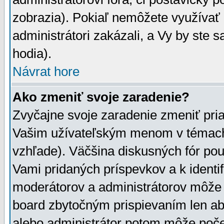
zobrazia). Pokiaľ nemôžete využívať 
administrátori zakázali, a Vy by ste 
hodia).
Návrat hore
Ako zmeniť svoje zaradenie?
Zvyčajne svoje zaradenie zmeniť pr
Vašim užívateľským menom v témach 
vzhľade). Väčšina diskusných fór pou
Vami pridaných príspevkov a k identif
moderátorov a administrátorov môže 
board zbytočným prispievaním len aby
alebo administrátor potom môže počet