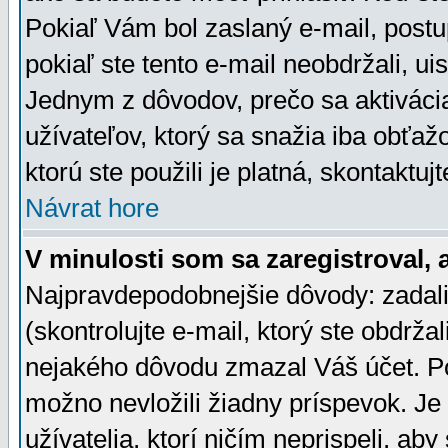
Pokiaľ Vám bol zaslaný e-mail, postu
pokiaľ ste tento e-mail neobdržali, ui
Jednym z dôvodov, prečo sa aktiváci
užívateľov, ktorý sa snažia iba obťažo
ktorú ste použili je platná, skontaktuj
Návrat hore
V minulosti som sa zaregistroval, 
Najpravdepodobnejšie dôvody: zadali
(skontrolujte e-mail, ktorý ste obdržali
nejakého dôvodu zmazal Váš účet. Pok
možno nevložili žiadny príspevok. Je 
užívatelia, ktorí ničím neprispeli, a