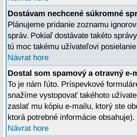
Dostávam nechcené súkromné spr
Plánujeme pridanie zoznamu ignorov
správ. Pokiaľ dostávate takéto správy
tú moc takému užívateľovi posielanie
Návrat hore
Dostal som spamový a otravný e-ma
To je nám ľúto. Príspevkové formulá
snažíme vystopovať takéhoto užívateľ
zaslať mu kópiu e-mailu, ktorý ste obdr
ktorá potrebné informácie obsahuje)
Návrat hore