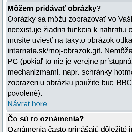
Môžem pridávať obrázky?
Obrázky sa môžu zobrazovať vo Vaši
neexistuje žiadna funkcia k nahratiu
musíte uviesť na takýto obrázok odka
internete.sk/moj-obrazok.gif. Nemôž
PC (pokiaľ to nie je verejne prístupn
mechanizmami, napr. schránky hotmai
zobrazeniu obrázku použite buď BBCo
povolené).
Návrat hore
Čo sú to oznámenia?
Oznámenia často prinášajú dôležité in