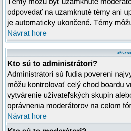
Témy môžu byť uzamknuté moderáto
odpovedať na uzamknuté témy ani up
je automaticky ukončené. Témy môžu
Návrat hore
Užívate
Kto sú to administrátori?
Administrátori sú ľudia poverení najv
môžu kontrolovať celý chod boardu v
vytvárenie užívateľských skupín aleb
oprávnenia moderátorov na celom fór
Návrat hore