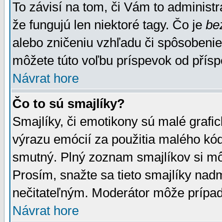
To závisí na tom, či Vám to administrá
že fungujú len niektoré tagy. Čo je
be
alebo zničeniu vzhľadu či spôsobeni
môžete túto voľbu príspevok od přís
Návrat hore
Čo to sú smajlíky?
Smajlíky, či emotikony sú malé grafic
výrazu emócií za použitia malého kód
smutný. Plný zoznam smajlíkov si mô
Prosím, snažte sa tieto smajlíky nad
nečitateľným. Moderátor môže prípa
Návrat hore