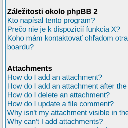
Záležitosti okolo phpBB 2
Kto napísal tento program?
Prečo nie je k dispozícií funkcia X?
Koho mám kontaktovať ohľadom otrav
boardu?
Attachments
How do I add an attachment?
How do I add an attachment after the i
How do I delete an attachment?
How do I update a file comment?
Why isn't my attachment visible in th
Why can't I add attachments?