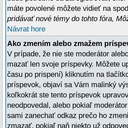
máte povolené môžete vidieť na spodn
pridávať nové témy do tohto fóra, Môž
Návrat hore
Ako zmením alebo zmažem príspe
V prípade, že nie ste moderátor aleb
mazať len svoje príspevky. Môžete u
času po prispení) kliknutím na tlačít
príspevok, objaví sa Vám malinký výs
koľkokrát ste tento príspevok upravova
neodpovedal, alebo pokiaľ moderátor č
sami zanechať odkaz prečo ho zmenil
zmazať, pokiaľ naň niekto už odpoved