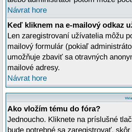
Návrat hore
Keď kliknem na e-mailový odkaz už
Len zaregistrovaní užívatelia môžu p
mailový formulár (pokiaľ administráto
umožňuje zbaviť sa otravných anonym
mailové adresy.
Návrat hore
Vkl
Ako vložím tému do fóra?
Jednoucho. Kliknete na príslušné tla
bude potrebné sa zaregistrovať, skôr 