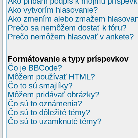
Ako pridám podpis k môjmu príspev
Ako vytvorím hlasovanie?
Ako zmením alebo zmažem hlasovan
Prečo sa nemôžem dostať k fóru?
Prečo nemôžem hlasovať v ankete?
Formátovanie a typy príspevkov
Čo je BBCode?
Môžem používať HTML?
Čo to sú smajlíky?
Môžem pridávať obrázky?
Čo sú to oznámenia?
Čo sú to dôležité témy?
Čo sú to uzamknuté témy?