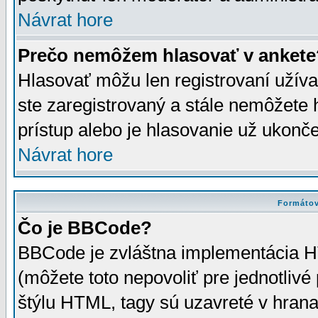
Návrat hore
Prečo nemôžem hlasovať v ankete
Hlasovať môžu len registrovaní užívat
ste zaregistrovaný a stále nemôžet
prístup alebo je hlasovanie už ukonč
Návrat hore
Formátov
Čo je BBCode?
BBCode je zvláštna implementácia HT
(môžete toto nepovoliť pre jednotli
štýlu HTML, tagy sú uzavreté v hrana