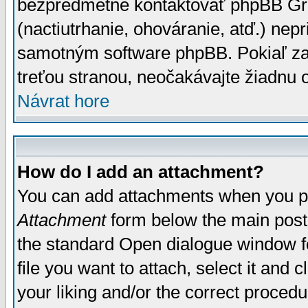
bezpredmetné kontaktovať phpBB Grou
(nactiutrhanie, ohováranie, atď.) ne
samotným software phpBB. Pokiaľ zaš
treťou stranou, neočakávajte žiadnu
Návrat hore
How do I add an attachment?
You can add attachments when you p
Attachment
form below the main post
the standard Open dialogue window fo
file you want to attach, select it and
your liking and/or the correct proced