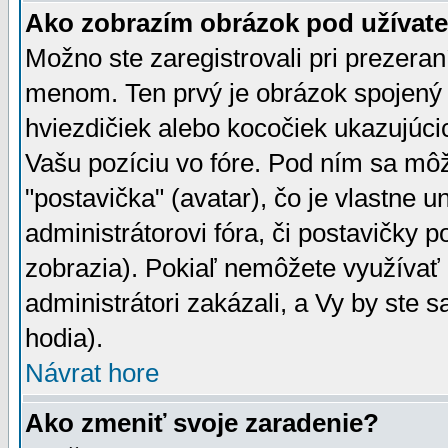
Ako zobrazím obrázok pod užíva
Možno ste zaregistrovali pri prezera
menom. Ten prvý je obrázok spojený 
hviezdičiek alebo kocočiek ukazujúcic
Vašu pozíciu vo fóre. Pod ním sa m
"postavička" (avatar), čo je vlastne 
administrátorovi fóra, či postavičky p
zobrazia). Pokiaľ nemôžete využívať 
administrátori zakázali, a Vy by ste 
hodia).
Návrat hore
Ako zmeniť svoje zaradenie?