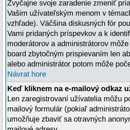
Zvyčajne svoje zaradenie zmeniť pr
Vašim užívateľským menom v témach 
vzhľade). Väčšina diskusných fór pou
Vami pridaných príspevkov a k identif
moderátorov a administrátorov môže 
board zbytočným prispievaním len aby
alebo administrátor potom môže počet
Návrat hore
Keď kliknem na e-mailový odkaz už
Len zaregistrovaní užívatelia môžu p
mailový formulár (pokiaľ administráto
umožňuje zbaviť sa otravných anonym
mailové adresy.