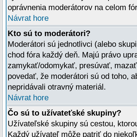
oprávnenia moderátorov na celom fór
Návrat hore
Kto sú to moderátori?
Moderátori sú jednotlivci (alebo skupi
chod fóra každý deň. Majú právo upr
zamykať/odomykať, presúvať, mazať a
povedať, že moderátori sú od toho, a
nepridávali otravný materiál.
Návrat hore
Čo sú to užívateťské skupiny?
Užívateľské skupiny sú cestou, ktoro
Každý užívateľ môže patriť do nieko