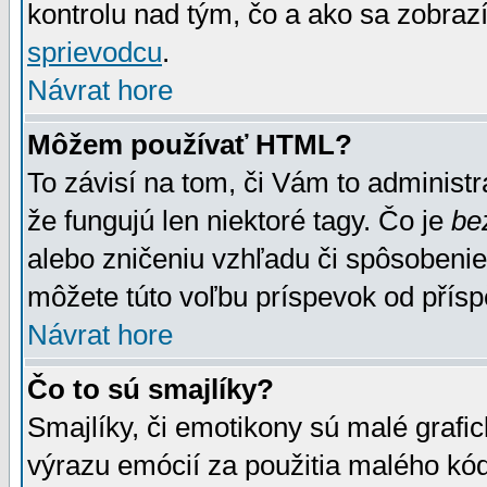
kontrolu nad tým, čo a ako sa zobrazí
sprievodcu
.
Návrat hore
Môžem používať HTML?
To závisí na tom, či Vám to administrá
že fungujú len niektoré tagy. Čo je
be
alebo zničeniu vzhľadu či spôsobeni
môžete túto voľbu príspevok od přís
Návrat hore
Čo to sú smajlíky?
Smajlíky, či emotikony sú malé grafic
výrazu emócií za použitia malého kód