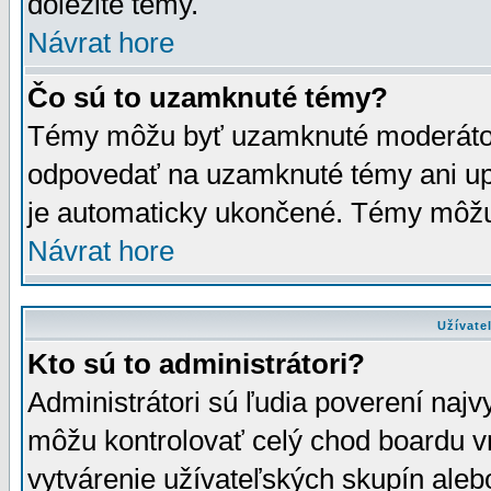
dôležité témy.
Návrat hore
Čo sú to uzamknuté témy?
Témy môžu byť uzamknuté moderáto
odpovedať na uzamknuté témy ani up
je automaticky ukončené. Témy môžu
Návrat hore
Užívate
Kto sú to administrátori?
Administrátori sú ľudia poverení najv
môžu kontrolovať celý chod boardu v
vytvárenie užívateľských skupín aleb