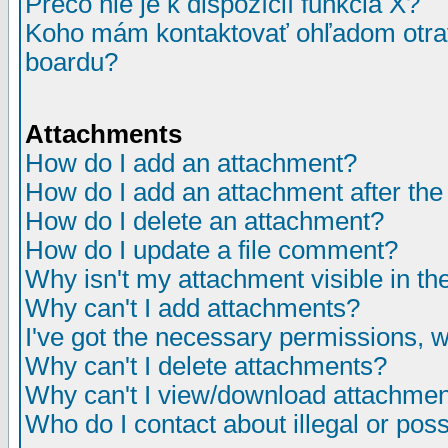
Prečo nie je k dispozícií funkcia X?
Koho mám kontaktovať ohľadom otrav
boardu?
Attachments
How do I add an attachment?
How do I add an attachment after the i
How do I delete an attachment?
How do I update a file comment?
Why isn't my attachment visible in th
Why can't I add attachments?
I've got the necessary permissions, 
Why can't I delete attachments?
Why can't I view/download attachme
Who do I contact about illegal or poss