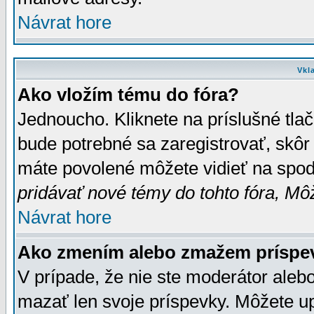
Návrat hore
Vkl
Ako vložím tému do fóra?
Jednoucho. Kliknete na príslušné tla
bude potrebné sa zaregistrovať, skôr 
máte povolené môžete vidieť na spodn
pridávať nové témy do tohto fóra, Môž
Návrat hore
Ako zmením alebo zmažem príspe
V prípade, že nie ste moderátor aleb
mazať len svoje príspevky. Môžete u