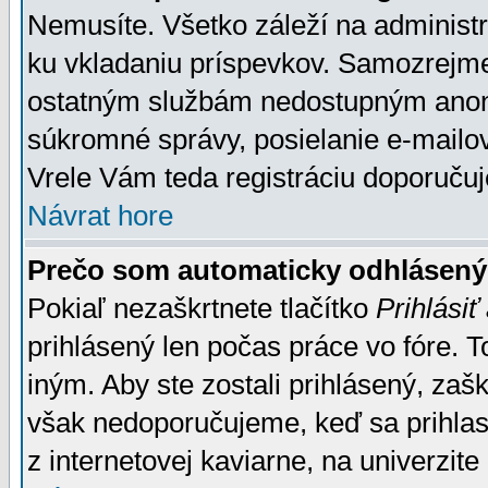
Nemusíte. Všetko záleží na administrá
ku vkladaniu príspevkov. Samozrejme
ostatným službám nedostupným anon
súkromné správy, posielanie e-mailov
Vrele Vám teda registráciu doporučuj
Návrat hore
Prečo som automaticky odhlásen
Pokiaľ nezaškrtnete tlačítko
Prihlásiť
prihlásený len počas práce vo fóre. 
iným. Aby ste zostali prihlásený, zaškr
však nedoporučujeme, keď sa prihlasuj
z internetovej kaviarne, na univerzite 