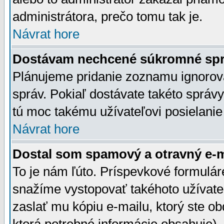
administrátora, prečo tomu tak je.
Návrat hore
Dostávam nechcené súkromné spr
Plánujeme pridanie zoznamu ignorov
správ. Pokiaľ dostávate takéto správy
tú moc takému užívateľovi posielanie
Návrat hore
Dostal som spamový a otravný e-ma
To je nám ľúto. Príspevkové formulá
snažíme vystopovať takéhoto užívateľ
zaslať mu kópiu e-mailu, ktorý ste obdr