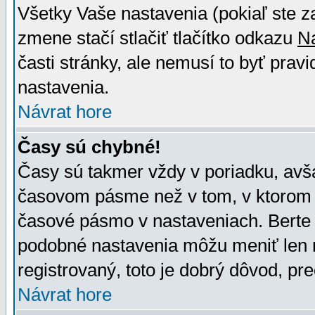
Všetky Vaše nastavenia (pokiaľ ste z
zmene stačí stlačiť tlačítko odkazu
N
časti stránky, ale nemusí to byť prav
nastavenia.
Návrat hore
Časy sú chybné!
Časy sú takmer vždy v poriadku, avša
časovom pásme než v tom, v ktorom s
časové pásmo v nastaveniach. Bert
podobné nastavenia môžu meniť len re
registrovaný, toto je dobrý dôvod, pre
Návrat hore