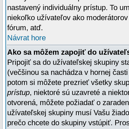
nastavený individuálny prístup. To u
niekoľko užívateľov ako moderátorov 
fórum, atď.
Návrat hore
Ako sa môžem zapojiť do užívateľ
Pripojiť sa do užívateľskej skupiny s
(večšinou sa nachádza v hornej časti 
potom si môžete prezrieť všetky sku
prístup
, niektoré sú uzavreté a niekt
otvorená, môžete požiadať o zaradeni
užívateľskej skupiny musí Vašu žiado
prečo chcete do skupiny vstúpiť. Pro