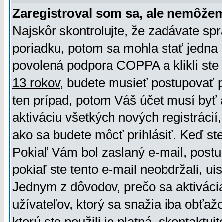
Zaregistroval som sa, ale nemôžem
Najskôr skontrolujte, že zadávate sp
poriadku, potom sa mohla stať jedna 
povolená podpora COPPA a klikli ste 
13 rokov
, budete musieť postupovať po
ten prípad, potom Váš účet musí byť 
aktiváciu všetkých nových registráci
ako sa budete môcť prihlásiť. Keď ste 
Pokiaľ Vám bol zaslaný e-mail, postu
pokiaľ ste tento e-mail neobdržali, ui
Jednym z dôvodov, prečo sa aktiváci
užívateľov, ktorý sa snažia iba obťažo
ktorú ste použili je platná, skontaktuj