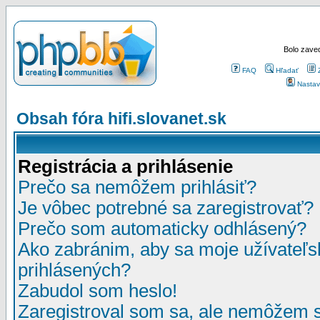
Bolo zaved
FAQ
Hľadať
Nastav
Obsah fóra hifi.slovanet.sk
Registrácia a prihlásenie
Prečo sa nemôžem prihlásiť?
Je vôbec potrebné sa zaregistrovať?
Prečo som automaticky odhlásený?
Ako zabránim, aby sa moje užívateľ
prihlásených?
Zabudol som heslo!
Zaregistroval som sa, ale nemôžem sa