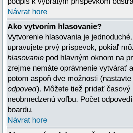
podpis k vybratým príspevkom odstrá
Návrat hore
Ako vytvorím hlasovanie?
Vytvorenie hlasovania je jednoduché.
upravujete prvý príspevok, pokiaľ môž
hlasovanie
pod hlavným oknom na prid
zrejme nemáte oprávnenie vytvárať an
potom aspoň dve možnosti (nastavte 
odpoveď
). Môžete tiež pridať časový
neobmedzenú voľbu. Počet odpovedí, 
boardu.
Návrat hore