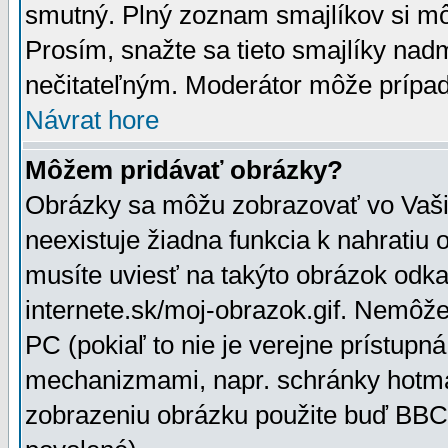
smutný. Plný zoznam smajlíkov si mô
Prosím, snažte sa tieto smajlíky nad
nečitateľným. Moderátor môže prípa
Návrat hore
Môžem pridávať obrázky?
Obrázky sa môžu zobrazovať vo Vaši
neexistuje žiadna funkcia k nahratiu
musíte uviesť na takýto obrázok odka
internete.sk/moj-obrazok.gif. Nemôž
PC (pokiaľ to nie je verejne prístupn
mechanizmami, napr. schránky hotmai
zobrazeniu obrázku použite buď BBCo