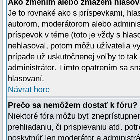
Ako zmením alebo zmažem hlasov
Je to rovnaké ako s príspevkami, h
autorom, moderátorom alebo administ
príspevok v téme (toto je vždy s hlas
nehlasoval, potom môžu užívatelia v
prípade už uskutočnenej voľby to tak
administrátor. Tímto opatrením sa sn
hlasovaní.
Návrat hore
Prečo sa nemôžem dostať k fóru?
Niektoré fóra môžu byť zneprístupnen
prehliadaniu, či prispievaniu atď. pot
poskytnúť len moderátor a administrát