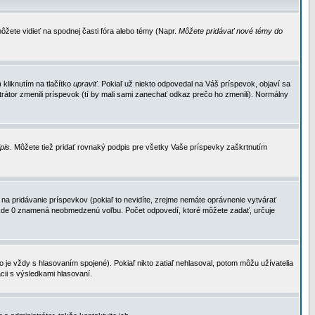
ôžete vidieť na spodnej časti fóra alebo témy (Napr.
Môžete pridávať nové témy do
kliknutím na tlačítko
upraviť
. Pokiaľ už niekto odpovedal na Váš príspevok, objaví sa
trátor zmenili príspevok (tí by mali sami zanechať odkaz prečo ho zmenili). Normálny
dpis
. Môžete tiež pridať rovnaký podpis pre všetky Vaše príspevky zaškrtnutím
a pridávanie príspevkov (pokiaľ to nevidíte, zrejme nemáte oprávnenie vytvárať
u, kde 0 znamená neobmedzenú voľbu. Počet odpovedí, ktoré môžete zadať, určuje
je vždy s hlasovaním spojené). Pokiaľ nikto zatiaľ nehlasoval, potom môžu užívatelia
cii s výsledkami hlasovaní.