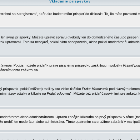
Vkladanie príspevkov
trebné sa zaregistrovať, skôr ako budete môcť prispieť do diskusie. To, čo máte povolené m
 len svoje príspevky. Môžete upraviť správu (niekedy len do obmedzeného času po prispení) 
k upravovali. Toto sa neobjaví, pokiaľ nikto neodpovedal, alebo pokiaľ moderátor či adminis
tavenia
. Podpis môžete pridať k práve písanému príspevku zaškrtnutím položky
Pripojiť po
ánením tohto zaškrtnutia.
 príspevok, pokiaľ môžete) mali by ste vidieť tlačítko
Pridať hlasovanie
pod hlavným oknom n
ním názov otázky a kliknite na
Pridať odpoveď
). Môžete tiež pridať časový limit pre anket
erátorom alebo administrátorom. Úpravu zahájite kliknutím na prvý príspevok v téme (toto 
e urobiť len moderátor alebo administrátor. Tímto opatrením sa snažíme zabrániť v manipulá