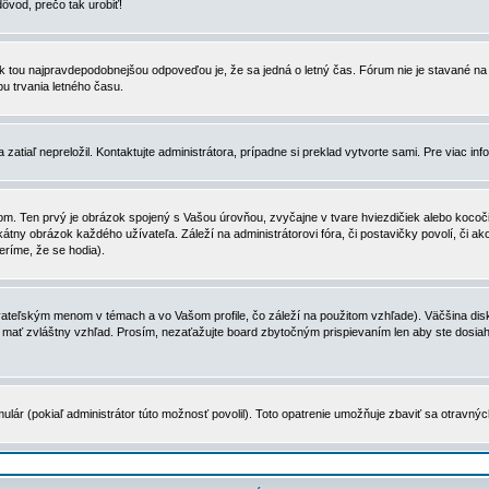
dôvod, prečo tak urobiť!
, tak tou najpravdepodobnejšou odpoveďou je, že sa jedná o letný čas. Fórum nie je stavané
u trvania letného času.
zatiaľ nepreložil. Kontaktujte administrátora, prípadne si preklad vytvorte sami. Pre viac in
. Ten prvý je obrázok spojený s Vašou úrovňou, zvyčajne v tvare hviezdičiek alebo kocočiek
tny obrázok každého užívateľa. Záleží na administrátorovi fóra, či postavičky povolí, či ak
eríme, že se hodia).
ateľským menom v témach a vo Vašom profile, čo záleží na použitom vzhľade). Väčšina disk
ôže mať zvláštny vzhľad. Prosím, nezaťažujte board zbytočným prispievaním len aby ste dosi
ulár (pokiaľ administrátor túto možnosť povolil). Toto opatrenie umožňuje zbaviť sa otravný