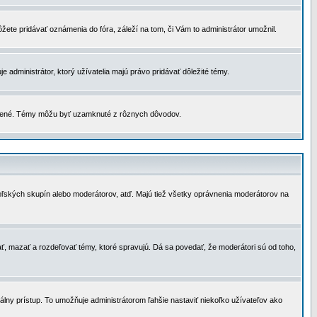
žete pridávať oznámenia do fóra, záleží na tom, či Vám to administrátor umožnil.
 administrátor, ktorý užívatelia majú právo pridávať dôležité témy.
čené. Témy môžu byť uzamknuté z rôznych dôvodov.
teľských skupín alebo moderátorov, atď. Majú tiež všetky oprávnenia moderátorov na
ť, mazať a rozdeľovať témy, ktoré spravujú. Dá sa povedať, že moderátori sú od toho,
lny prístup. To umožňuje administrátorom ľahšie nastaviť niekoľko užívateľov ako