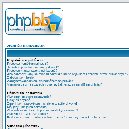
Obsah fóra hifi.slovanet.sk
Registrácia a prihlásenie
Prečo sa nemôžem prihlásiť?
Je vôbec potrebné sa zaregistrovať?
Prečo som automaticky odhlásený?
Ako zabránim, aby sa moje užívateľské meno objavilo v zozname práve prihlásených?
Zabudol som heslo!
Zaregistroval som sa, ale nemôžem sa prihlásiť!
V minulosti som sa zaregistroval, avšak teraz sa nemôžem prihlásiť!
Užívateľské nastavenia
Ako zmením svoje nastavenia?
Časy sú chybné!
Zmenil som časové pásmo, ale je to stále chybne!
Môj jazyk nie je na zozname!
Ako zobrazím obrázok pod užívateľským menom?
Ako zmeniť svoje zaradenie?
Keď kliknem na e-mailový odkaz užívateľa, som vyzvaný k prihláseniu!
Vkladanie príspevkov