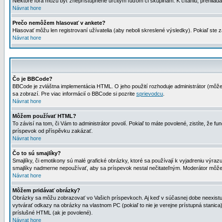
Niektoré fóra môžu byť zneprístupnené určitým ľuďom či skupinám. K čítaniu, prehliadani
Návrat hore
Prečo nemôžem hlasovať v ankete?
Hlasovať môžu len registrovaní užívatelia (aby neboli skreslené výsledky). Pokiaľ st
Návrat hore
Čo je BBCode?
BBCode je zvláštna implementácia HTML. O jeho použití rozhoduje administrátor (môžet
sa zobrazí. Pre viac informácií o BBCode si pozrite
sprievodcu
.
Návrat hore
Môžem používať HTML?
To závisí na tom, či Vám to administrátor povolí. Pokiaľ to máte povolené, zistíte, že fun
príspevok od příspěvku zakázať.
Návrat hore
Čo to sú smajlíky?
Smajlíky, či emotikony sú malé grafické obrázky, ktoré sa používají k vyjadreniu výra
smajlíky nadmerne nepoužívať, aby sa príspevok nestal nečitateľným. Moderátor môž
Návrat hore
Môžem pridávať obrázky?
Obrázky sa môžu zobrazovať vo Vašich príspevkoch. Aj keď v súčasnej dobe neexistuje
vytvárať odkazy na obrázky na vlastnom PC (pokiaľ to nie je verejne prístupná stani
príslušné HTML (ak je povolené).
Návrat hore