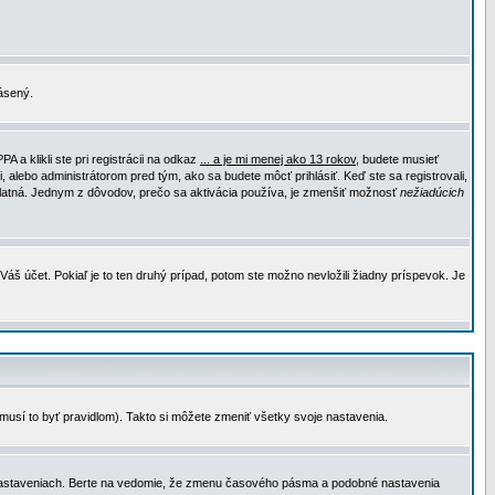
lásený.
a klikli ste pri registrácii na odkaz
... a je mi menej ako 13 rokov
, budete musieť
, alebo administrátorom pred tým, ako sa budete môcť prihlásiť. Keď ste sa registrovali,
e platná. Jednym z dôvodov, prečo sa aktivácia používa, je zmenšiť možnosť
nežiadúcich
Váš účet. Pokiaľ je to ten druhý prípad, potom ste možno nevložili žiadny príspevok. Je
emusí to byť pravidlom). Takto si môžete zmeniť všetky svoje nastavenia.
 nastaveniach. Berte na vedomie, že zmenu časového pásma a podobné nastavenia