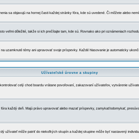
menia sa objavujú na hornej časti každej stránky fóra, kde sú uvedené. Či môžete alebo nemô
to veľmi dôležité, takže si ich prečítajte tam, kde sú. Rovnako ako pri oznámeniach rozhoduje
a uzamknuté témy ani upravovať svoje príspevky. Každé hlasovanie je automaticky ukon
Užívateľské úrovne a skupiny
u kontrolovať celý chod boardu vrátane povoľovaní, zakazovaní užívateľov, vytvárenie užíva
 chod fóra každý deň. Majú právo upravovať alebo mazať príspevky, zamykať/odomykať, presúva
dý užívateľ môže patriť do niekoľkých skupín a každej skupine môže byť nastavený individuá