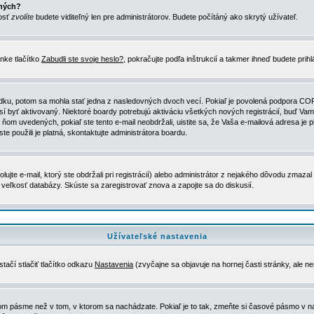
ených?
nosť
zvolíte
budete viditeľný len pre administrátorov. Budete počítáný ako skrytý užívateľ.
nke tlačítko
Zabudli ste svoje heslo?
, pokračujte podľa inštrukcií a takmer ihneď budete prih
dku, potom sa mohla stať jedna z nasledovných dvoch vecí. Pokiaľ je povolená podpora COPPA 
sí byť aktivovaný. Niektoré boardy potrebujú aktiváciu všetkých nových registrácií, buď Vami
 v ňom uvedených, pokiaľ ste tento e-mail neobdržali, uistite sa, že Vaša e-mailová adresa j
ste použili je platná, skontaktujte administrátora boardu.
te e-mail, ktorý ste obdržali pri registrácií) alebo administrátor z nejakého dôvodu zmazal 
la veľkosť databázy. Skúste sa zaregistrovať znova a zapojte sa do diskusií.
Užívateľské nastavenia
tačí stlačiť tlačítko odkazu
Nastavenia
(zvyčajne sa objavuje na hornej časti stránky, ale n
vom pásme než v tom, v ktorom sa nachádzate. Pokiaľ je to tak, zmeňte si časové pásmo v