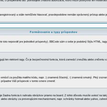
u, či prispievaniu atď. potrebujete zvláštnu autorizáciu, ktorú môže poskytnúť len moderátor 
e zaregistrovaný a stále nemôžete hlasovať, pravdepodobne nemáte oprávnený prístup alebo 
Formátovanie a typy príspevkov
e toto nepovoliť pre jednotlivé príspevky). BBCode sám o sebe je podobný štýlu HTML, tagy
gujú len niektoré tagy. Čo je
bezpečnostná
funkcia, ktorá zamedzí zneužitiu alebo zničeniu 
zu emócií za použitia malého kódu, napr. :) znamená šťastný, :( znamená smutný. Plný zozna
e prípadne Váš príspevok v tomto smere zmeniť.
 žiadna funkcia k nahratiu obrázkov priamo na board. Z tohto dôvodu musíte uviesť na taký
ca) alebo obrázky za preverujúcimi mechanizmami, napr. schránky hotmail alebo yahoo, zahe