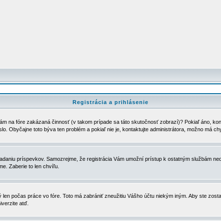
Registrácia a prihlásenie
ám na fóre zakázaná činnosť (v takom prípade sa táto skutočnosť zobrazí)? Pokiaľ áno, kontak
eslo. Obyčajne toto býva ten problém a pokiaľ nie je, kontaktujte administrátora, možno má ch
u vkladaniu príspevkov. Samozrejme, že registrácia Vám umožní prístup k ostatným službám
e. Zaberie to len chvíľu.
ý len počas práce vo fóre. Toto má zabrániť zneužitiu Vášho účtu niekým iným. Aby ste zostal
iverzite atď.