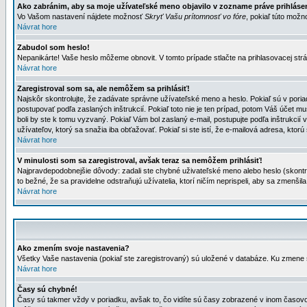
Ako zabránim, aby sa moje užívateľské meno objavilo v zozname práve prihlás
Vo Vašom nastavení nájdete možnosť
Skryť Vašu prítomnosť vo fóre
, pokiaľ túto mož
Návrat hore
Zabudol som heslo!
Nepanikárte! Vaše heslo môžeme obnovit. V tomto prípade stlačte na prihlasovacej strá
Návrat hore
Zaregistroval som sa, ale nemôžem sa prihlásiť!
Najskôr skontrolujte, že zadávate správne užívateľské meno a heslo. Pokiaľ sú v poria
postupovať podľa zaslaných inštrukcií. Pokiaľ toto nie je ten prípad, potom Váš účet mu
boli by ste k tomu vyzvaný. Pokiaľ Vám bol zaslaný e-mail, postupujte podľa inštrukcií
užívateľov, ktorý sa snažia iba obťažovať. Pokiaľ si ste istí, že e-mailová adresa, ktorú 
Návrat hore
V minulosti som sa zaregistroval, avšak teraz sa nemôžem prihlásiť!
Najpravdepodobnejšie dôvody: zadali ste chybné uživateľské meno alebo heslo (skontroluj
to bežné, že sa pravidelne odstraňujú užívatelia, ktorí ničím neprispeli, aby sa zmenši
Návrat hore
Ako zmením svoje nastavenia?
Všetky Vaše nastavenia (pokiaľ ste zaregistrovaný) sú uložené v databáze. Ku zmene s
Návrat hore
Časy sú chybné!
Časy sú takmer vždy v poriadku, avšak to, čo vidíte sú časy zobrazené v inom časo