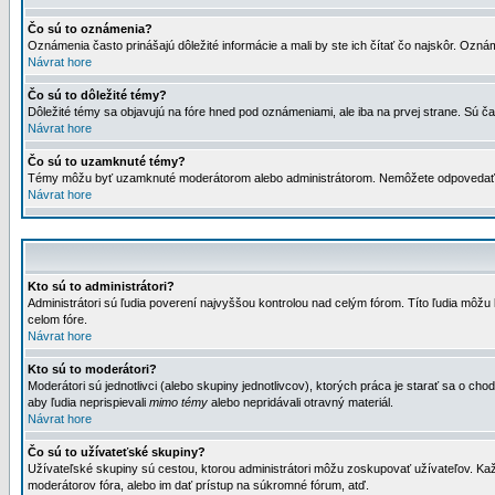
Čo sú to oznámenia?
Oznámenia často prinášajú dôležité informácie a mali by ste ich čítať čo najskôr. Ozná
Návrat hore
Čo sú to dôležité témy?
Dôležité témy sa objavujú na fóre hned pod oznámeniami, ale iba na prvej strane. Sú čas
Návrat hore
Čo sú to uzamknuté témy?
Témy môžu byť uzamknuté moderátorom alebo administrátorom. Nemôžete odpovedať n
Návrat hore
Kto sú to administrátori?
Administrátori sú ľudia poverení najvyššou kontrolou nad celým fórom. Títo ľudia môž
celom fóre.
Návrat hore
Kto sú to moderátori?
Moderátori sú jednotlivci (alebo skupiny jednotlivcov), ktorých práca je starať sa o
aby ľudia neprispievali
mimo témy
alebo nepridávali otravný materiál.
Návrat hore
Čo sú to užívateťské skupiny?
Užívateľské skupiny sú cestou, ktorou administrátori môžu zoskupovať užívateľov. Kaž
moderátorov fóra, alebo im dať prístup na súkromné fórum, atď.