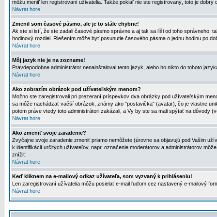
môžu meniť len registrovaní uživatelia. Takže pokiaľ nie ste registrovaný, toto je dobrý 
Návrat hore
Zmenil som časové pásmo, ale je to stále chybne!
Ak ste si istí, že ste zadali časové pásmo správne a aj tak sa líši od toho správneho
hodinový rozdiel. Riešením môže byť posunutie časového pásma o jednu hodinu po dob
Návrat hore
Môj jazyk nie je na zozname!
Pravdepodobne administrátor nenainštaloval tento jazyk, alebo ho nikto do tohoto jazyka 
Návrat hore
Ako zobrazím obrázok pod užívateľským menom?
Možno ste zaregistrovali pri prezeraní príspevkov dva obrázky pod užívateľským menom
sa môže nachádzať väčší obrázok, známy ako "postavička" (avatar), čo je vlastne uniká
potom práve vtedy toto administrátori zakázali, a Vy by ste sa mali spýtať na dôvody (v
Návrat hore
Ako zmeniť svoje zaradenie?
Zvyčajne svoje zaradenie zmeniť priamo nemôžete (úrovne sa objavujú pod Vašim užív
k identifikácií určitých užívateľov, napr. označenie moderátorov a administrátorov m
znížiť.
Návrat hore
Keď kliknem na e-mailový odkaz užívateľa, som vyzvaný k prihláseniu!
Len zaregistrovaní užívatelia môžu posielať e-mail ľuďom cez nastavený e-mailový form
Návrat hore