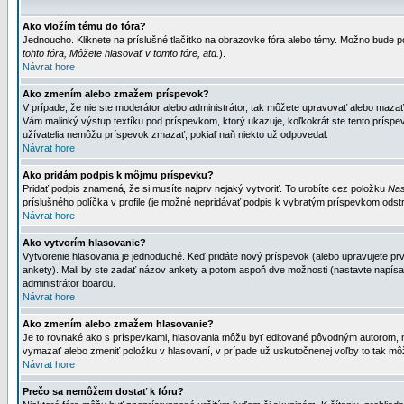
Ako vložím tému do fóra?
Jednoucho. Kliknete na príslušné tlačítko na obrazovke fóra alebo témy. Možno bude po
tohto fóra, Môžete hlasovať v tomto fóre, atd.
).
Návrat hore
Ako zmením alebo zmažem príspevok?
V prípade, že nie ste moderátor alebo administrátor, tak môžete upravovať alebo mazať
Vám malinký výstup textíku pod príspevkom, ktorý ukazuje, koľkokrát ste tento príspevo
užívatelia nemôžu príspevok zmazať, pokiaľ naň niekto už odpovedal.
Návrat hore
Ako pridám podpis k môjmu príspevku?
Pridať podpis znamená, že si musíte najprv nejaký vytvoriť. To urobíte cez položku
Nas
príslušného políčka v profile (je možné nepridávať podpis k vybratým príspevkom odstr
Návrat hore
Ako vytvorím hlasovanie?
Vytvorenie hlasovania je jednoduché. Keď pridáte nový príspevok (alebo upravujete prvý
ankety). Mali by ste zadať názov ankety a potom aspoň dve možnosti (nastavte napísa
administrátor boardu.
Návrat hore
Ako zmením alebo zmažem hlasovanie?
Je to rovnaké ako s príspevkami, hlasovania môžu byť editované pôvodným autorom, mod
vymazať alebo zmeniť položku v hlasovaní, v prípade už uskutočnenej voľby to tak môž
Návrat hore
Prečo sa nemôžem dostať k fóru?