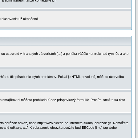
a administrátor, takže kontaktujte ich.
je hlasovanie už ukončené.
 sú uzavreté v hranatých zátvorkách [ a ] a ponúka väčšiu kontrolu nad tým, čo a ako
vzhľadu či spôsobenie iných problémov. Pokiaľ je HTML povolené, môžete túto voľbu
m smajlíkov si môžete prohliadnuť cez príspevkový formulár. Prosím, snažte sa tieto
to obrázok odkaz, napr. http://www.niekde-na-internete.sk/moj-obrazok.gif. Nemôžete
slované odkazy, atď. K zobrazeniu obrázku použite buď BBCode [img] tag alebo