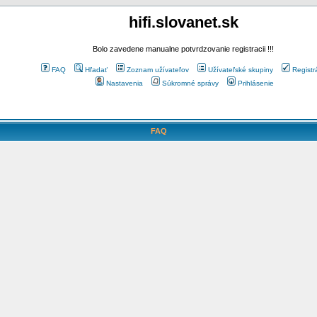
hifi.slovanet.sk
Bolo zavedene manualne potvrdzovanie registracii !!!
FAQ
Hľadať
Zoznam užívateľov
Užívateľské skupiny
Registr
Nastavenia
Súkromné správy
Prihlásenie
FAQ