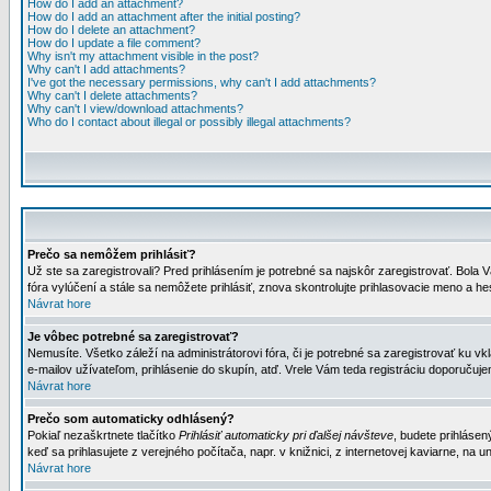
How do I add an attachment?
How do I add an attachment after the initial posting?
How do I delete an attachment?
How do I update a file comment?
Why isn't my attachment visible in the post?
Why can't I add attachments?
I've got the necessary permissions, why can't I add attachments?
Why can't I delete attachments?
Why can't I view/download attachments?
Who do I contact about illegal or possibly illegal attachments?
Prečo sa nemôžem prihlásiť?
Už ste sa zaregistrovali? Pred prihlásením je potrebné sa najskôr zaregistrovať. Bola V
fóra vylúčení a stále sa nemôžete prihlásiť, znova skontrolujte prihlasovacie meno a h
Návrat hore
Je vôbec potrebné sa zaregistrovať?
Nemusíte. Všetko záleží na administrátorovi fóra, či je potrebné sa zaregistrovať k
e-mailov užívateľom, prihlásenie do skupín, atď. Vrele Vám teda registráciu doporučujem
Návrat hore
Prečo som automaticky odhlásený?
Pokiaľ nezaškrtnete tlačítko
Prihlásiť automaticky pri ďalšej návšteve
, budete prihlásen
keď sa prihlasujete z verejného počítača, napr. v knižnici, z internetovej kaviarne, na un
Návrat hore