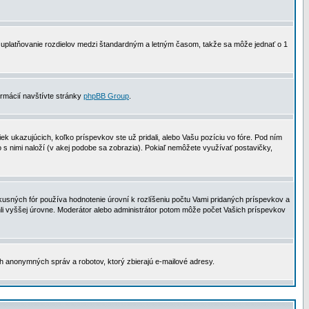
 na uplatňovanie rozdielov medzi štandardným a letným časom, takže sa môže jednať o 1
formácií navštívte stránky
phpBB Group
.
 ukazujúcich, koľko príspevkov ste už pridali, alebo Vašu pozíciu vo fóre. Pod ním
o s nimi naloží (v akej podobe sa zobrazia). Pokiaľ nemôžete využívať postavičky,
usných fór používa hodnotenie úrovní k rozlíšeniu počtu Vami pridaných príspevkov a
ahli vyššej úrovne. Moderátor alebo administrátor potom môže počet Vašich príspevkov
ch anonymných správ a robotov, ktorý zbierajú e-mailové adresy.