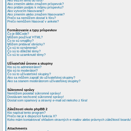
Ako vložím tému do fóra?
Ako zmením alebo zmažem príspevok?
Ako pridám podpis k môjmu príspevku?
Ako vytvorím hlasovanie?
Ako zmením alebo zmažem hlasovanie?
Prečo sa nemôžem dostať k fóru?
Prečo nemôžem hlasovať v ankete?
Formátovanie a typy príspevkov
Čo je BBCode?
Môžem používať HTML?
Čo to sú smajlíky?
Môžem pridávať obrázky?
Čo sú to oznámenia?
Čo sú to dôležité témy?
Čo sú to uzamknuté témy?
Užívateľské úrovne a skupiny
Kto sú to administrátori?
Kto sú to moderátori?
Čo sú to užívateťské skupiny?
Ako sa môžem zapojiť do užívateľskej skupiny?
Ako sa stanem moderátorom užívateľskej skupiny?
Súkromné správy
Nemôžem posielať súkromné správy!
Dostávam nechcené súkromné správy!
Dostal som spamový a otravný e-mail od niekoho z fóra!
Záležitosti okolo phpBB 2
Kto napísal tento program?
Prečo nie je k dispozícií funkcia X?
Koho mám kontaktovať ohľadom otravných e-mailov alebo právnych záležitostí boardu
Attachments