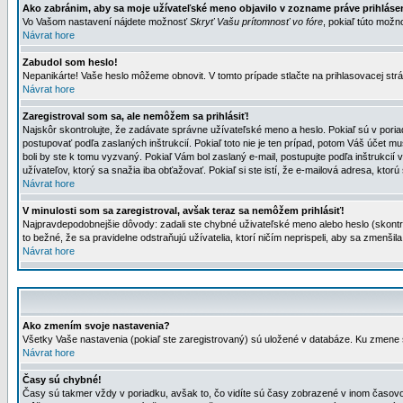
Ako zabránim, aby sa moje užívateľské meno objavilo v zozname práve prihlás
Vo Vašom nastavení nájdete možnosť
Skryť Vašu prítomnosť vo fóre
, pokiaľ túto mož
Návrat hore
Zabudol som heslo!
Nepanikárte! Vaše heslo môžeme obnovit. V tomto prípade stlačte na prihlasovacej strá
Návrat hore
Zaregistroval som sa, ale nemôžem sa prihlásiť!
Najskôr skontrolujte, že zadávate správne užívateľské meno a heslo. Pokiaľ sú v poria
postupovať podľa zaslaných inštrukcií. Pokiaľ toto nie je ten prípad, potom Váš účet mu
boli by ste k tomu vyzvaný. Pokiaľ Vám bol zaslaný e-mail, postupujte podľa inštrukcií
užívateľov, ktorý sa snažia iba obťažovať. Pokiaľ si ste istí, že e-mailová adresa, ktorú 
Návrat hore
V minulosti som sa zaregistroval, avšak teraz sa nemôžem prihlásiť!
Najpravdepodobnejšie dôvody: zadali ste chybné uživateľské meno alebo heslo (skontroluj
to bežné, že sa pravidelne odstraňujú užívatelia, ktorí ničím neprispeli, aby sa zmenši
Návrat hore
Ako zmením svoje nastavenia?
Všetky Vaše nastavenia (pokiaľ ste zaregistrovaný) sú uložené v databáze. Ku zmene s
Návrat hore
Časy sú chybné!
Časy sú takmer vždy v poriadku, avšak to, čo vidíte sú časy zobrazené v inom časo