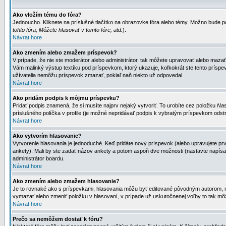
Ako vložím tému do fóra?
Jednoucho. Kliknete na príslušné tlačítko na obrazovke fóra alebo témy. Možno bude po
tohto fóra, Môžete hlasovať v tomto fóre, atd.
).
Návrat hore
Ako zmením alebo zmažem príspevok?
V prípade, že nie ste moderátor alebo administrátor, tak môžete upravovať alebo mazať
Vám malinký výstup textíku pod príspevkom, ktorý ukazuje, koľkokrát ste tento príspevo
užívatelia nemôžu príspevok zmazať, pokiaľ naň niekto už odpovedal.
Návrat hore
Ako pridám podpis k môjmu príspevku?
Pridať podpis znamená, že si musíte najprv nejaký vytvoriť. To urobíte cez položku
Nas
príslušného políčka v profile (je možné nepridávať podpis k vybratým príspevkom odstr
Návrat hore
Ako vytvorím hlasovanie?
Vytvorenie hlasovania je jednoduché. Keď pridáte nový príspevok (alebo upravujete prvý
ankety). Mali by ste zadať názov ankety a potom aspoň dve možnosti (nastavte napísa
administrátor boardu.
Návrat hore
Ako zmením alebo zmažem hlasovanie?
Je to rovnaké ako s príspevkami, hlasovania môžu byť editované pôvodným autorom, mod
vymazať alebo zmeniť položku v hlasovaní, v prípade už uskutočnenej voľby to tak môž
Návrat hore
Prečo sa nemôžem dostať k fóru?