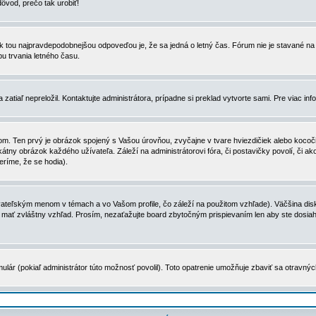
dôvod, prečo tak urobiť!
, tak tou najpravdepodobnejšou odpoveďou je, že sa jedná o letný čas. Fórum nie je stavané
u trvania letného času.
zatiaľ nepreložil. Kontaktujte administrátora, prípadne si preklad vytvorte sami. Pre viac in
. Ten prvý je obrázok spojený s Vašou úrovňou, zvyčajne v tvare hviezdičiek alebo kocočiek
tny obrázok každého užívateľa. Záleží na administrátorovi fóra, či postavičky povolí, či ak
eríme, že se hodia).
ateľským menom v témach a vo Vašom profile, čo záleží na použitom vzhľade). Väčšina disk
ôže mať zvláštny vzhľad. Prosím, nezaťažujte board zbytočným prispievaním len aby ste dosi
ulár (pokiaľ administrátor túto možnosť povolil). Toto opatrenie umožňuje zbaviť sa otravný