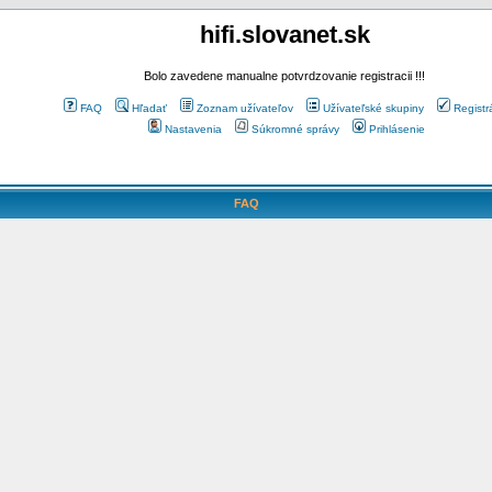
hifi.slovanet.sk
Bolo zavedene manualne potvrdzovanie registracii !!!
FAQ
Hľadať
Zoznam užívateľov
Užívateľské skupiny
Registr
Nastavenia
Súkromné správy
Prihlásenie
FAQ