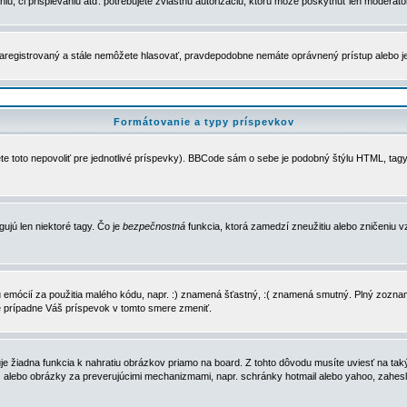
u, či prispievaniu atď. potrebujete zvláštnu autorizáciu, ktorú môže poskytnúť len moderátor 
e zaregistrovaný a stále nemôžete hlasovať, pravdepodobne nemáte oprávnený prístup alebo 
Formátovanie a typy príspevkov
e toto nepovoliť pre jednotlivé príspevky). BBCode sám o sebe je podobný štýlu HTML, tagy
gujú len niektoré tagy. Čo je
bezpečnostná
funkcia, ktorá zamedzí zneužitiu alebo zničeniu 
zu emócií za použitia malého kódu, napr. :) znamená šťastný, :( znamená smutný. Plný zozna
e prípadne Váš príspevok v tomto smere zmeniť.
 žiadna funkcia k nahratiu obrázkov priamo na board. Z tohto dôvodu musíte uviesť na taký
ca) alebo obrázky za preverujúcimi mechanizmami, napr. schránky hotmail alebo yahoo, zahe