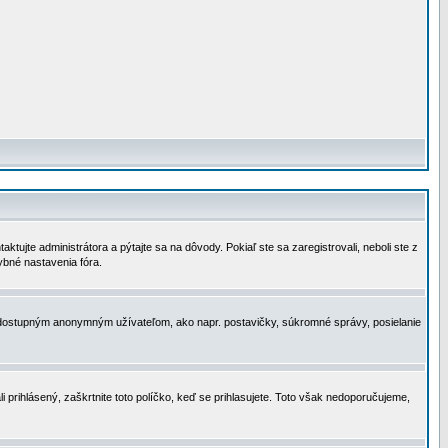
tujte administrátora a pýtajte sa na dôvody. Pokiaľ ste sa zaregistrovali, neboli ste z
ybné nastavenia fóra.
 nedostupným anonymným užívateľom, ako napr. postavičky, súkromné správy, posielanie
i prihlásený, zaškrtnite toto políčko, keď se prihlasujete. Toto však nedoporučujeme,