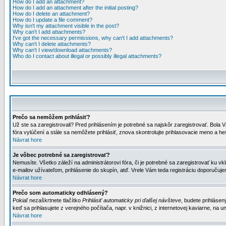
How do I add an attachment?
How do I add an attachment after the initial posting?
How do I delete an attachment?
How do I update a file comment?
Why isn't my attachment visible in the post?
Why can't I add attachments?
I've got the necessary permissions, why can't I add attachments?
Why can't I delete attachments?
Why can't I view/download attachments?
Who do I contact about illegal or possibly illegal attachments?
Prečo sa nemôžem prihlásiť?
Už ste sa zaregistrovali? Pred prihlásením je potrebné sa najskôr zaregistrovať. Bola V
fóra vylúčení a stále sa nemôžete prihlásiť, znova skontrolujte prihlasovacie meno a h
Návrat hore
Je vôbec potrebné sa zaregistrovať?
Nemusíte. Všetko záleží na administrátorovi fóra, či je potrebné sa zaregistrovať k
e-mailov užívateľom, prihlásenie do skupín, atď. Vrele Vám teda registráciu doporučujem
Návrat hore
Prečo som automaticky odhlásený?
Pokiaľ nezaškrtnete tlačítko
Prihlásiť automaticky pri ďalšej návšteve
, budete prihlásen
keď sa prihlasujete z verejného počítača, napr. v knižnici, z internetovej kaviarne, na un
Návrat hore