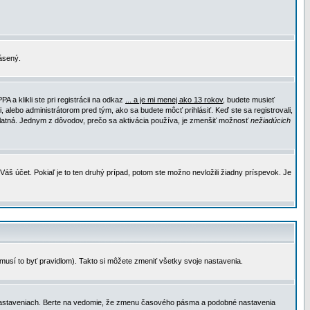
lásený.
a klikli ste pri registrácii na odkaz
... a je mi menej ako 13 rokov
, budete musieť
, alebo administrátorom pred tým, ako sa budete môcť prihlásiť. Keď ste sa registrovali,
e platná. Jednym z dôvodov, prečo sa aktivácia používa, je zmenšiť možnosť
nežiadúcich
Váš účet. Pokiaľ je to ten druhý prípad, potom ste možno nevložili žiadny príspevok. Je
emusí to byť pravidlom). Takto si môžete zmeniť všetky svoje nastavenia.
 nastaveniach. Berte na vedomie, že zmenu časového pásma a podobné nastavenia