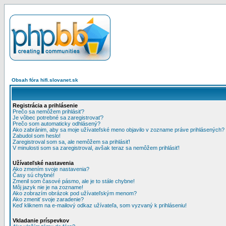
Obsah fóra hifi.slovanet.sk
Registrácia a prihlásenie
Prečo sa nemôžem prihlásiť?
Je vôbec potrebné sa zaregistrovať?
Prečo som automaticky odhlásený?
Ako zabránim, aby sa moje užívateľské meno objavilo v zozname práve prihlásených?
Zabudol som heslo!
Zaregistroval som sa, ale nemôžem sa prihlásiť!
V minulosti som sa zaregistroval, avšak teraz sa nemôžem prihlásiť!
Užívateľské nastavenia
Ako zmením svoje nastavenia?
Časy sú chybné!
Zmenil som časové pásmo, ale je to stále chybne!
Môj jazyk nie je na zozname!
Ako zobrazím obrázok pod užívateľským menom?
Ako zmeniť svoje zaradenie?
Keď kliknem na e-mailový odkaz užívateľa, som vyzvaný k prihláseniu!
Vkladanie príspevkov