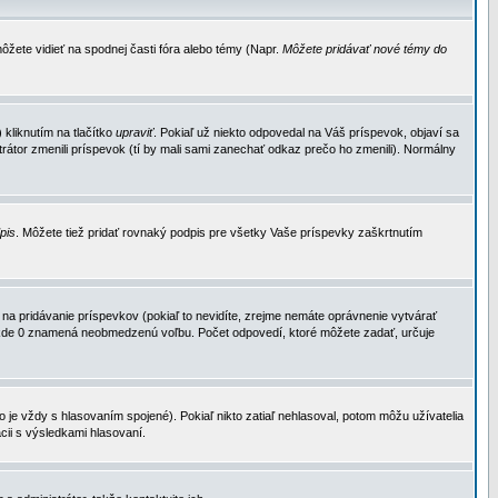
ôžete vidieť na spodnej časti fóra alebo témy (Napr.
Môžete pridávať nové témy do
kliknutím na tlačítko
upraviť
. Pokiaľ už niekto odpovedal na Váš príspevok, objaví sa
trátor zmenili príspevok (tí by mali sami zanechať odkaz prečo ho zmenili). Normálny
dpis
. Môžete tiež pridať rovnaký podpis pre všetky Vaše príspevky zaškrtnutím
a pridávanie príspevkov (pokiaľ to nevidíte, zrejme nemáte oprávnenie vytvárať
u, kde 0 znamená neobmedzenú voľbu. Počet odpovedí, ktoré môžete zadať, určuje
je vždy s hlasovaním spojené). Pokiaľ nikto zatiaľ nehlasoval, potom môžu užívatelia
cii s výsledkami hlasovaní.