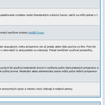
 na uplatňovanie rozdielov medzi štandardným a letným časom, takže sa môže jednať o 1
formácií navštívte stránky
phpBB Group
.
 ukazujúcich, koľko príspevkov ste už pridali, alebo Vašu pozíciu vo fóre. Pod ním
o s nimi naloží (v akej podobe sa zobrazia). Pokiaľ nemôžete využívať postavičky,
usných fór používa hodnotenie úrovní k rozlíšeniu počtu Vami pridaných príspevkov a
ahli vyššej úrovne. Moderátor alebo administrátor potom môže počet Vašich príspevkov
ch anonymných správ a robotov, ktorý zbierajú e-mailové adresy.