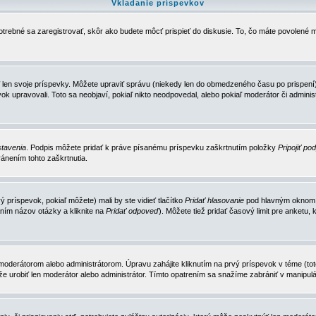
Vkladanie príspevkov
trebné sa zaregistrovať, skôr ako budete môcť prispieť do diskusie. To, čo máte povolené m
 len svoje príspevky. Môžete upraviť správu (niekedy len do obmedzeného času po prispení) 
k upravovali. Toto sa neobjaví, pokiaľ nikto neodpovedal, alebo pokiaľ moderátor či adminis
tavenia
. Podpis môžete pridať k práve písanému príspevku zaškrtnutím položky
Pripojiť po
ánením tohto zaškrtnutia.
 príspevok, pokiaľ môžete) mali by ste vidieť tlačítko
Pridať hlasovanie
pod hlavným oknom n
ním názov otázky a kliknite na
Pridať odpoveď
). Môžete tiež pridať časový limit pre anket
erátorom alebo administrátorom. Úpravu zahájite kliknutím na prvý príspevok v téme (toto 
e urobiť len moderátor alebo administrátor. Tímto opatrením sa snažíme zabrániť v manipulá