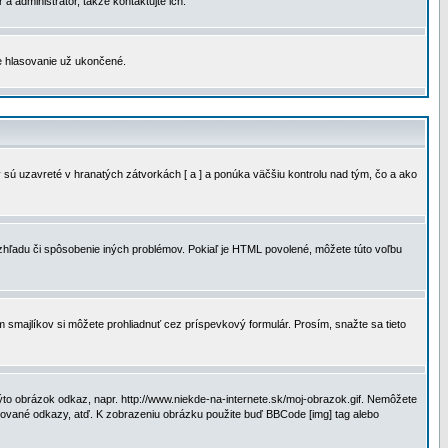
a administrátor, takže kontaktujte ich.
je hlasovanie už ukončené.
 sú uzavreté v hranatých zátvorkách [ a ] a ponúka väčšiu kontrolu nad tým, čo a ako
vzhľadu či spôsobenie iných problémov. Pokiaľ je HTML povolené, môžete túto voľbu
m smajlíkov si môžete prohliadnuť cez príspevkový formulár. Prosím, snažte sa tieto
to obrázok odkaz, napr. http://www.niekde-na-internete.sk/moj-obrazok.gif. Nemôžete
slované odkazy, atď. K zobrazeniu obrázku použite buď BBCode [img] tag alebo