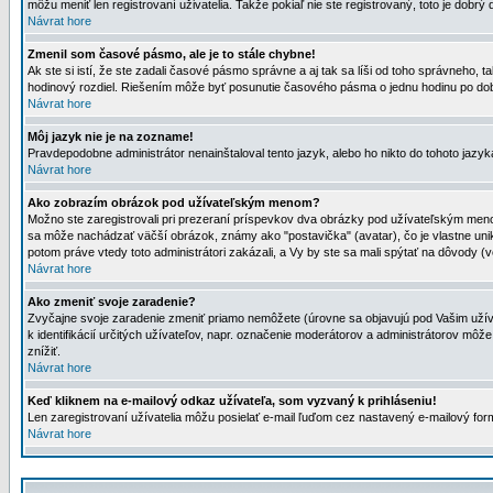
môžu meniť len registrovaní uživatelia. Takže pokiaľ nie ste registrovaný, toto je dobrý 
Návrat hore
Zmenil som časové pásmo, ale je to stále chybne!
Ak ste si istí, že ste zadali časové pásmo správne a aj tak sa líši od toho správneho
hodinový rozdiel. Riešením môže byť posunutie časového pásma o jednu hodinu po dob
Návrat hore
Môj jazyk nie je na zozname!
Pravdepodobne administrátor nenainštaloval tento jazyk, alebo ho nikto do tohoto jazyka 
Návrat hore
Ako zobrazím obrázok pod užívateľským menom?
Možno ste zaregistrovali pri prezeraní príspevkov dva obrázky pod užívateľským menom
sa môže nachádzať väčší obrázok, známy ako "postavička" (avatar), čo je vlastne uniká
potom práve vtedy toto administrátori zakázali, a Vy by ste sa mali spýtať na dôvody (v
Návrat hore
Ako zmeniť svoje zaradenie?
Zvyčajne svoje zaradenie zmeniť priamo nemôžete (úrovne sa objavujú pod Vašim užív
k identifikácií určitých užívateľov, napr. označenie moderátorov a administrátorov m
znížiť.
Návrat hore
Keď kliknem na e-mailový odkaz užívateľa, som vyzvaný k prihláseniu!
Len zaregistrovaní užívatelia môžu posielať e-mail ľuďom cez nastavený e-mailový form
Návrat hore