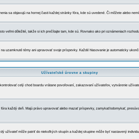
menia sa objavujú na hornej časti každej stránky fóra, kde sú uvedené. Či môžete alebo nemô
to veľmi dôležité, takže si ich prečítajte tam, kde sú. Rovnako ako pri oznámeniach rozhoduje
a uzamknuté témy ani upravovať svoje príspevky. Každé hlasovanie je automaticky ukon
Užívateľské úrovne a skupiny
u kontrolovať celý chod boardu vrátane povoľovaní, zakazovaní užívateľov, vytvárenie užíva
 chod fóra každý deň. Majú právo upravovať alebo mazať príspevky, zamykať/odomykať, presúva
dý užívateľ môže patriť do niekoľkých skupín a každej skupine môže byť nastavený individuá