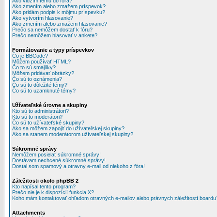
Ako vložím tému do fóra?
Ako zmením alebo zmažem príspevok?
Ako pridám podpis k môjmu príspevku?
Ako vytvorím hlasovanie?
Ako zmením alebo zmažem hlasovanie?
Prečo sa nemôžem dostať k fóru?
Prečo nemôžem hlasovať v ankete?
Formátovanie a typy príspevkov
Čo je BBCode?
Môžem používať HTML?
Čo to sú smajlíky?
Môžem pridávať obrázky?
Čo sú to oznámenia?
Čo sú to dôležité témy?
Čo sú to uzamknuté témy?
Užívateľské úrovne a skupiny
Kto sú to administrátori?
Kto sú to moderátori?
Čo sú to užívateťské skupiny?
Ako sa môžem zapojiť do užívateľskej skupiny?
Ako sa stanem moderátorom užívateľskej skupiny?
Súkromné správy
Nemôžem posielať súkromné správy!
Dostávam nechcené súkromné správy!
Dostal som spamový a otravný e-mail od niekoho z fóra!
Záležitosti okolo phpBB 2
Kto napísal tento program?
Prečo nie je k dispozícií funkcia X?
Koho mám kontaktovať ohľadom otravných e-mailov alebo právnych záležitostí boardu
Attachments