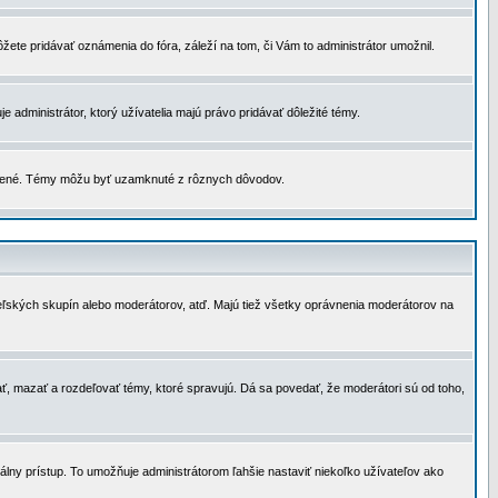
žete pridávať oznámenia do fóra, záleží na tom, či Vám to administrátor umožnil.
 administrátor, ktorý užívatelia majú právo pridávať dôležité témy.
čené. Témy môžu byť uzamknuté z rôznych dôvodov.
teľských skupín alebo moderátorov, atď. Majú tiež všetky oprávnenia moderátorov na
ť, mazať a rozdeľovať témy, ktoré spravujú. Dá sa povedať, že moderátori sú od toho,
lny prístup. To umožňuje administrátorom ľahšie nastaviť niekoľko užívateľov ako