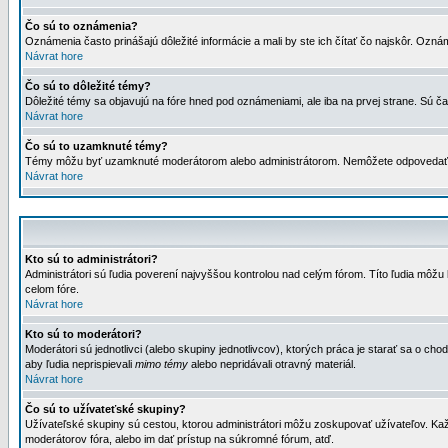
Čo sú to oznámenia?
Oznámenia často prinášajú dôležité informácie a mali by ste ich čítať čo najskôr. Ozná
Návrat hore
Čo sú to dôležité témy?
Dôležité témy sa objavujú na fóre hned pod oznámeniami, ale iba na prvej strane. Sú čas
Návrat hore
Čo sú to uzamknuté témy?
Témy môžu byť uzamknuté moderátorom alebo administrátorom. Nemôžete odpovedať n
Návrat hore
Kto sú to administrátori?
Administrátori sú ľudia poverení najvyššou kontrolou nad celým fórom. Títo ľudia môž
celom fóre.
Návrat hore
Kto sú to moderátori?
Moderátori sú jednotlivci (alebo skupiny jednotlivcov), ktorých práca je starať sa o
aby ľudia neprispievali
mimo témy
alebo nepridávali otravný materiál.
Návrat hore
Čo sú to užívateťské skupiny?
Užívateľské skupiny sú cestou, ktorou administrátori môžu zoskupovať užívateľov. Kaž
moderátorov fóra, alebo im dať prístup na súkromné fórum, atď.