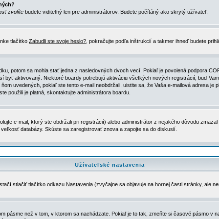
ených?
nosť
zvolíte
budete viditeľný len pre administrátorov. Budete počítáný ako skrytý užívateľ.
nke tlačítko
Zabudli ste svoje heslo?
, pokračujte podľa inštrukcií a takmer ihneď budete prih
dku, potom sa mohla stať jedna z nasledovných dvoch vecí. Pokiaľ je povolená podpora COPPA 
sí byť aktivovaný. Niektoré boardy potrebujú aktiváciu všetkých nových registrácií, buď Vami
 v ňom uvedených, pokiaľ ste tento e-mail neobdržali, uistite sa, že Vaša e-mailová adresa j
ste použili je platná, skontaktujte administrátora boardu.
te e-mail, ktorý ste obdržali pri registrácií) alebo administrátor z nejakého dôvodu zmazal 
la veľkosť databázy. Skúste sa zaregistrovať znova a zapojte sa do diskusií.
Užívateľské nastavenia
tačí stlačiť tlačítko odkazu
Nastavenia
(zvyčajne sa objavuje na hornej časti stránky, ale n
vom pásme než v tom, v ktorom sa nachádzate. Pokiaľ je to tak, zmeňte si časové pásmo v