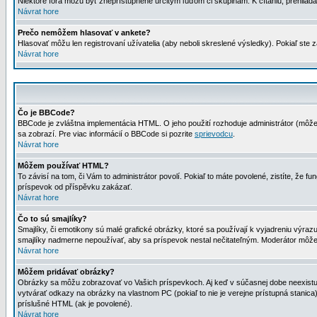
Niektoré fóra môžu byť zneprístupnené určitým ľuďom či skupinám. K čítaniu, prehliadani
Návrat hore
Prečo nemôžem hlasovať v ankete?
Hlasovať môžu len registrovaní užívatelia (aby neboli skreslené výsledky). Pokiaľ st
Návrat hore
Čo je BBCode?
BBCode je zvláštna implementácia HTML. O jeho použití rozhoduje administrátor (môžet
sa zobrazí. Pre viac informácií o BBCode si pozrite
sprievodcu
.
Návrat hore
Môžem používať HTML?
To závisí na tom, či Vám to administrátor povolí. Pokiaľ to máte povolené, zistíte, že fun
príspevok od příspěvku zakázať.
Návrat hore
Čo to sú smajlíky?
Smajlíky, či emotikony sú malé grafické obrázky, ktoré sa používají k vyjadreniu výra
smajlíky nadmerne nepoužívať, aby sa príspevok nestal nečitateľným. Moderátor môž
Návrat hore
Môžem pridávať obrázky?
Obrázky sa môžu zobrazovať vo Vašich príspevkoch. Aj keď v súčasnej dobe neexistuje
vytvárať odkazy na obrázky na vlastnom PC (pokiaľ to nie je verejne prístupná stani
príslušné HTML (ak je povolené).
Návrat hore