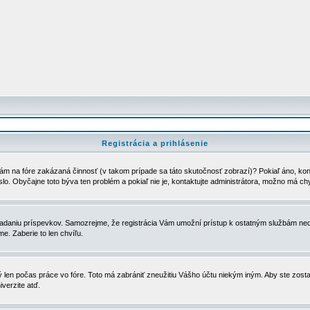
Registrácia a prihlásenie
ám na fóre zakázaná činnosť (v takom prípade sa táto skutočnosť zobrazí)? Pokiaľ áno, kontak
eslo. Obyčajne toto býva ten problém a pokiaľ nie je, kontaktujte administrátora, možno má ch
u vkladaniu príspevkov. Samozrejme, že registrácia Vám umožní prístup k ostatným službám
e. Zaberie to len chvíľu.
ý len počas práce vo fóre. Toto má zabrániť zneužitiu Vášho účtu niekým iným. Aby ste zostal
iverzite atď.