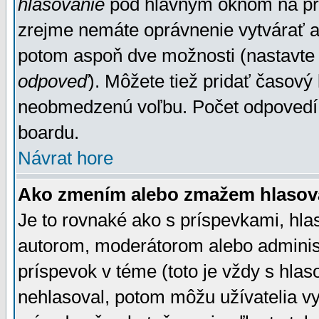
hlasovanie
pod hlavným oknom na prid
zrejme nemáte oprávnenie vytvárať an
potom aspoň dve možnosti (nastavte 
odpoveď
). Môžete tiež pridať časový
neobmedzenú voľbu. Počet odpovedí, 
boardu.
Návrat hore
Ako zmením alebo zmažem hlasov
Je to rovnaké ako s príspevkami, h
autorom, moderátorom alebo administ
príspevok v téme (toto je vždy s hlas
nehlasoval, potom môžu užívatelia v