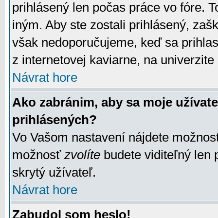
prihlásený len počas práce vo fóre. 
iným. Aby ste zostali prihlásený, zaškr
však nedoporučujeme, keď sa prihlasuj
z internetovej kaviarne, na univerzite 
Návrat hore
Ako zabránim, aby sa moje užívat
prihlásených?
Vo Vašom nastavení nájdete možno
možnosť
zvolíte
budete viditeľný len 
skrytý užívateľ.
Návrat hore
Zabudol som heslo!