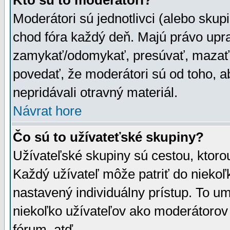
Kto sú to moderátori?
Moderátori sú jednotlivci (alebo skupi
chod fóra každý deň. Majú právo upr
zamykať/odomykať, presúvať, mazať a
povedať, že moderátori sú od toho, a
nepridávali otravný materiál.
Návrat hore
Čo sú to užívateťské skupiny?
Užívateľské skupiny sú cestou, ktoro
Každý užívateľ môže patriť do nieko
nastavený individuálny prístup. To u
niekoľko užívateľov ako moderátorov 
fórum, atď.