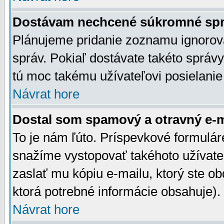
Dostávam nechcené súkromné spr
Plánujeme pridanie zoznamu ignorov
správ. Pokiaľ dostávate takéto správy
tú moc takému užívateľovi posielanie
Návrat hore
Dostal som spamový a otravný e-ma
To je nám ľúto. Príspevkové formulá
snažíme vystopovať takéhoto užívateľ
zaslať mu kópiu e-mailu, ktorý ste obdr
ktorá potrebné informácie obsahuje)
Návrat hore