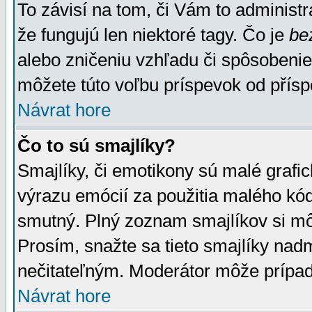
To závisí na tom, či Vám to administrá
že fungujú len niektoré tagy. Čo je
be
alebo zničeniu vzhľadu či spôsobeni
môžete túto voľbu príspevok od přís
Návrat hore
Čo to sú smajlíky?
Smajlíky, či emotikony sú malé grafic
výrazu emócií za použitia malého kód
smutný. Plný zoznam smajlíkov si mô
Prosím, snažte sa tieto smajlíky nad
nečitateľným. Moderátor môže prípa
Návrat hore