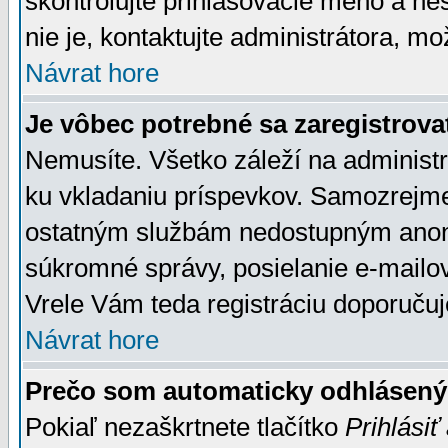
skontrolujte prihlasovacie meno a he
nie je, kontaktujte administrátora, 
Návrat hore
Je vôbec potrebné sa zaregistrova
Nemusíte. Všetko záleží na administrá
ku vkladaniu príspevkov. Samozrejme
ostatným službám nedostupným anon
súkromné správy, posielanie e-mailov
Vrele Vám teda registráciu doporučuj
Návrat hore
Prečo som automaticky odhlásen
Pokiaľ nezaškrtnete tlačítko
Prihlásiť