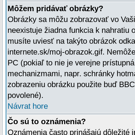
Môžem pridávať obrázky?
Obrázky sa môžu zobrazovať vo Vaši
neexistuje žiadna funkcia k nahratiu
musíte uviesť na takýto obrázok odka
internete.sk/moj-obrazok.gif. Nemôž
PC (pokiaľ to nie je verejne prístupn
mechanizmami, napr. schránky hotmai
zobrazeniu obrázku použite buď BBCo
povolené).
Návrat hore
Čo sú to oznámenia?
Oznámenia často prinášajú dôležité in