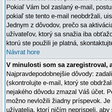
Pokiaľ Vám bol zaslaný e-mail, postu
pokiaľ ste tento e-mail neobdržali, ui
Jednym z dôvodov, prečo sa aktiváci
užívateľov, ktorý sa snažia iba obťažo
ktorú ste použili je platná, skontaktuj
Návrat hore
V minulosti som sa zaregistroval, 
Najpravdepodobnejšie dôvody: zadali
(skontrolujte e-mail, ktorý ste obdržali
nejakého dôvodu zmazal Váš účet. Pok
možno nevložili žiadny príspevok. Je 
užívatelia, ktorí ničím neprispeli, a