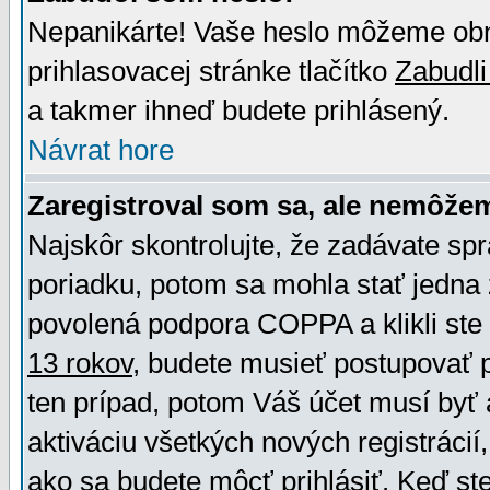
Nepanikárte! Vaše heslo môžeme obno
prihlasovacej stránke tlačítko
Zabudli
a takmer ihneď budete prihlásený.
Návrat hore
Zaregistroval som sa, ale nemôžem
Najskôr skontrolujte, že zadávate sp
poriadku, potom sa mohla stať jedna 
povolená podpora COPPA a klikli ste 
13 rokov
, budete musieť postupovať po
ten prípad, potom Váš účet musí byť 
aktiváciu všetkých nových registráci
ako sa budete môcť prihlásiť. Keď ste 