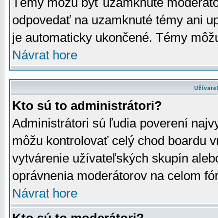
Témy môžu byť uzamknuté moderáto
odpovedať na uzamknuté témy ani up
je automaticky ukončené. Témy môžu
Návrat hore
Užívate
Kto sú to administrátori?
Administrátori sú ľudia poverení najv
môžu kontrolovať celý chod boardu v
vytvárenie užívateľských skupín aleb
oprávnenia moderátorov na celom fór
Návrat hore