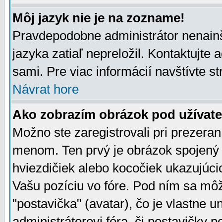
Môj jazyk nie je na zozname!
Pravdepodobne administrátor nenainšt
jazyka zatiaľ nepreložil. Kontaktujte 
sami. Pre viac informácií navštívte s
Návrat hore
Ako zobrazím obrázok pod užíva
Možno ste zaregistrovali pri prezera
menom. Ten prvý je obrázok spojený 
hviezdičiek alebo kocočiek ukazujúcic
Vašu pozíciu vo fóre. Pod ním sa m
"postavička" (avatar), čo je vlastne 
administrátorovi fóra, či postavičky p