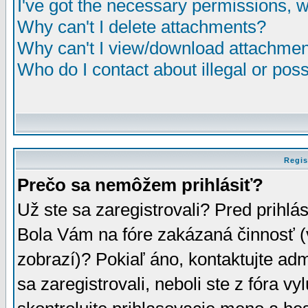
I've got the necessary permissions, 
Why can't I delete attachments?
Why can't I view/download attachme
Who do I contact about illegal or poss
Regis
Prečo sa nemôžem prihlásiť?
Už ste sa zaregistrovali? Pred prihlá
Bola Vám na fóre zakázaná činnosť (
zobrazí)? Pokiaľ áno, kontaktujte adm
sa zaregistrovali, neboli ste z fóra v