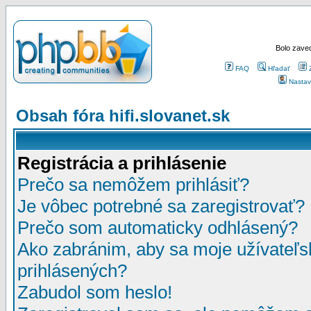
Bolo zaved
FAQ
Hľadať
Nastav
Obsah fóra hifi.slovanet.sk
Registrácia a prihlásenie
Prečo sa nemôžem prihlásiť?
Je vôbec potrebné sa zaregistrovať?
Prečo som automaticky odhlásený?
Ako zabránim, aby sa moje užívateľ
prihlásených?
Zabudol som heslo!