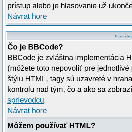
prístup alebo je hlasovanie už ukonč
Návrat hore
Formátov
Čo je BBCode?
BBCode je zvláštna implementácia HT
(môžete toto nepovoliť pre jednotli
štýlu HTML, tagy sú uzavreté v hrana
kontrolu nad tým, čo a ako sa zobrazí
sprievodcu
.
Návrat hore
Môžem používať HTML?