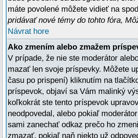
máte povolené môžete vidieť na spodn
pridávať nové témy do tohto fóra, Môž
Návrat hore
Ako zmením alebo zmažem príspe
V prípade, že nie ste moderátor aleb
mazať len svoje príspevky. Môžete u
času po prispení) kliknutím na tlačít
príspevok, objaví sa Vám malinký výs
koľkokrát ste tento príspevok upravova
neodpovedal, alebo pokiaľ moderátor č
sami zanechať odkaz prečo ho zmenil
zmazať, pokiaľ naň niekto už odpoved