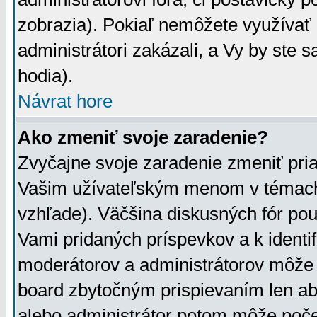
zobrazia). Pokiaľ nemôžete využívať 
administrátori zakázali, a Vy by ste 
hodia).
Návrat hore
Ako zmeniť svoje zaradenie?
Zvyčajne svoje zaradenie zmeniť pr
Vašim užívateľským menom v témach 
vzhľade). Väčšina diskusných fór pou
Vami pridaných príspevkov a k identif
moderátorov a administrátorov môže 
board zbytočným prispievaním len aby
alebo administrátor potom môže počet