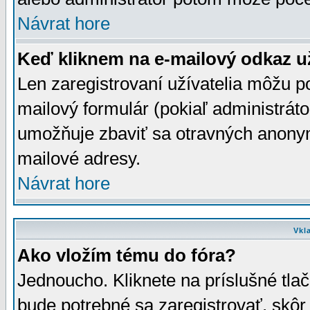
Návrat hore
Keď kliknem na e-mailový odkaz už
Len zaregistrovaní užívatelia môžu p
mailový formulár (pokiaľ administráto
umožňuje zbaviť sa otravných anonym
mailové adresy.
Návrat hore
Vkl
Ako vložím tému do fóra?
Jednoucho. Kliknete na príslušné tla
bude potrebné sa zaregistrovať, skôr 