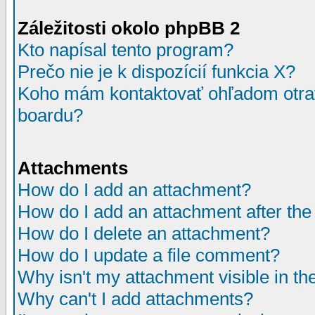
Záležitosti okolo phpBB 2
Kto napísal tento program?
Prečo nie je k dispozícií funkcia X?
Koho mám kontaktovať ohľadom otrav
boardu?
Attachments
How do I add an attachment?
How do I add an attachment after the i
How do I delete an attachment?
How do I update a file comment?
Why isn't my attachment visible in th
Why can't I add attachments?