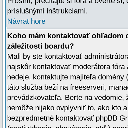
Prosím, prečítajte si fóra a overte si,
príslušnými inštrukciami.
Návrat hore
Koho mám kontaktovať ohľadom ot
záležitostí boardu?
Mali by ste kontaktovať administrátor
najskôr kontaktovať moderátora fóra a
nedeje, kontaktujte majiteľa domény 
táto služba beží na freeserveri, man
prevádzkovateľa. Berte na vedomie
nemôže nijako ovplyvniť to, ako kto 
bezpredmetné kontaktovať phpBB Grou