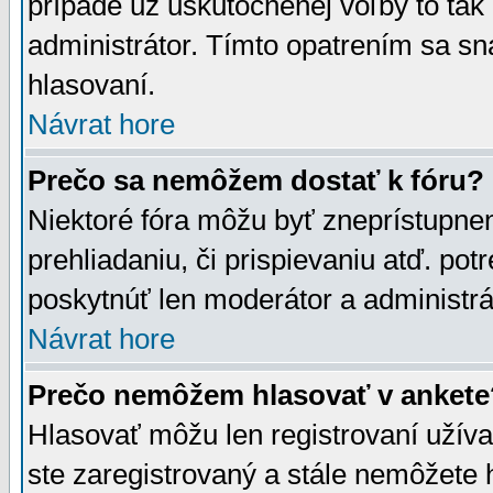
prípade už uskutočnenej voľby to tak
administrátor. Tímto opatrením sa sn
hlasovaní.
Návrat hore
Prečo sa nemôžem dostať k fóru?
Niektoré fóra môžu byť zneprístupnen
prehliadaniu, či prispievaniu atď. pot
poskytnúť len moderátor a administrát
Návrat hore
Prečo nemôžem hlasovať v ankete
Hlasovať môžu len registrovaní užívat
ste zaregistrovaný a stále nemôžet