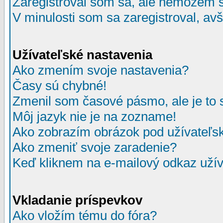
Zaregistroval som sa, ale nemôžem sa
V minulosti som sa zaregistroval, av
Užívateľské nastavenia
Ako zmením svoje nastavenia?
Časy sú chybné!
Zmenil som časové pásmo, ale je to 
Môj jazyk nie je na zozname!
Ako zobrazím obrázok pod užívate
Ako zmeniť svoje zaradenie?
Keď kliknem na e-mailový odkaz užív
Vkladanie príspevkov
Ako vložím tému do fóra?