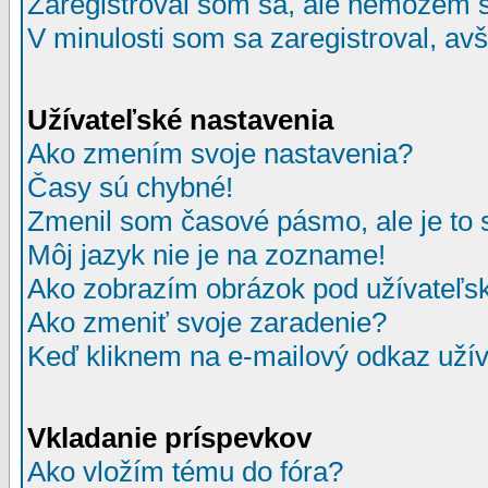
Zaregistroval som sa, ale nemôžem sa
V minulosti som sa zaregistroval, av
Užívateľské nastavenia
Ako zmením svoje nastavenia?
Časy sú chybné!
Zmenil som časové pásmo, ale je to 
Môj jazyk nie je na zozname!
Ako zobrazím obrázok pod užívate
Ako zmeniť svoje zaradenie?
Keď kliknem na e-mailový odkaz užív
Vkladanie príspevkov
Ako vložím tému do fóra?