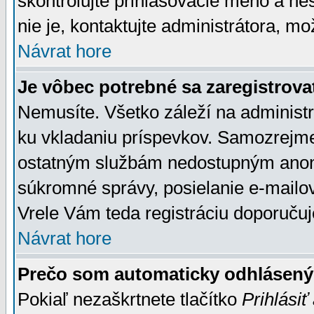
skontrolujte prihlasovacie meno a he
nie je, kontaktujte administrátora, 
Návrat hore
Je vôbec potrebné sa zaregistrova
Nemusíte. Všetko záleží na administrá
ku vkladaniu príspevkov. Samozrejme
ostatným službám nedostupným anon
súkromné správy, posielanie e-mailov
Vrele Vám teda registráciu doporučuj
Návrat hore
Prečo som automaticky odhlásen
Pokiaľ nezaškrtnete tlačítko
Prihlásiť