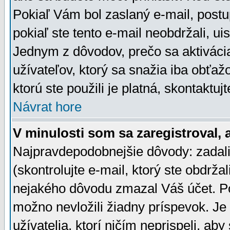
Pokiaľ Vám bol zaslaný e-mail, postu
pokiaľ ste tento e-mail neobdržali, ui
Jednym z dôvodov, prečo sa aktiváci
užívateľov, ktorý sa snažia iba obťažo
ktorú ste použili je platná, skontaktuj
Návrat hore
V minulosti som sa zaregistroval, 
Najpravdepodobnejšie dôvody: zadali
(skontrolujte e-mail, ktorý ste obdržali
nejakého dôvodu zmazal Váš účet. Pok
možno nevložili žiadny príspevok. Je 
užívatelia, ktorí ničím neprispeli, a