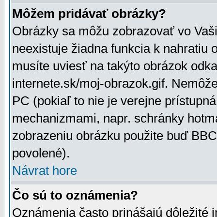
Môžem pridávať obrázky?
Obrázky sa môžu zobrazovať vo Vaši
neexistuje žiadna funkcia k nahratiu
musíte uviesť na takýto obrázok odka
internete.sk/moj-obrazok.gif. Nemôž
PC (pokiaľ to nie je verejne prístupn
mechanizmami, napr. schránky hotmai
zobrazeniu obrázku použite buď BBCo
povolené).
Návrat hore
Čo sú to oznámenia?
Oznámenia často prinášajú dôležité in