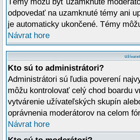
Témy môžu byť uzamknuté moderáto
odpovedať na uzamknuté témy ani up
je automaticky ukončené. Témy môžu
Návrat hore
Užívate
Kto sú to administrátori?
Administrátori sú ľudia poverení najv
môžu kontrolovať celý chod boardu v
vytvárenie užívateľských skupín aleb
oprávnenia moderátorov na celom fór
Návrat hore