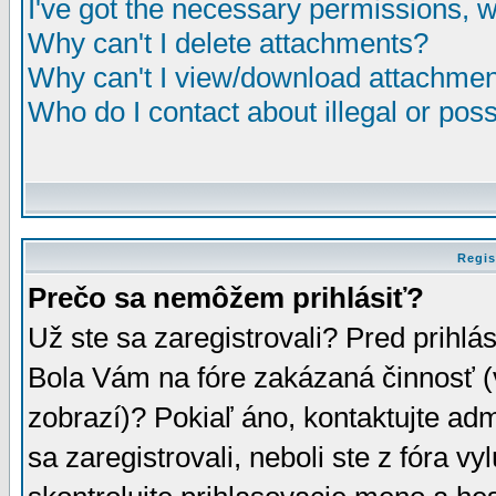
I've got the necessary permissions, 
Why can't I delete attachments?
Why can't I view/download attachme
Who do I contact about illegal or poss
Regis
Prečo sa nemôžem prihlásiť?
Už ste sa zaregistrovali? Pred prihlá
Bola Vám na fóre zakázaná činnosť (
zobrazí)? Pokiaľ áno, kontaktujte adm
sa zaregistrovali, neboli ste z fóra v