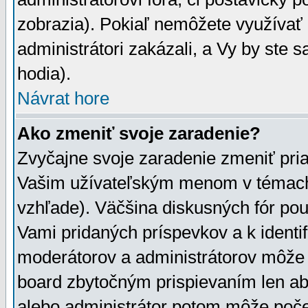
zobrazia). Pokiaľ nemôžete využívať 
administrátori zakázali, a Vy by ste 
hodia).
Návrat hore
Ako zmeniť svoje zaradenie?
Zvyčajne svoje zaradenie zmeniť pr
Vašim užívateľským menom v témach 
vzhľade). Väčšina diskusných fór pou
Vami pridaných príspevkov a k identif
moderátorov a administrátorov môže 
board zbytočným prispievaním len aby
alebo administrátor potom môže počet