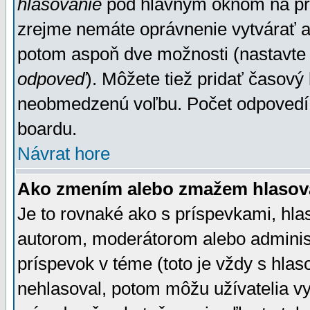
hlasovanie
pod hlavným oknom na prid
zrejme nemáte oprávnenie vytvárať an
potom aspoň dve možnosti (nastavte 
odpoveď
). Môžete tiež pridať časový
neobmedzenú voľbu. Počet odpovedí, 
boardu.
Návrat hore
Ako zmením alebo zmažem hlasov
Je to rovnaké ako s príspevkami, h
autorom, moderátorom alebo administ
príspevok v téme (toto je vždy s hlas
nehlasoval, potom môžu užívatelia v