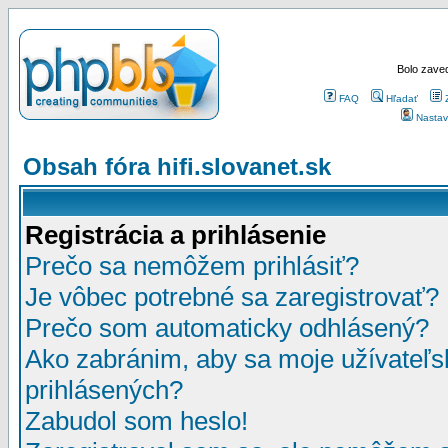
Bolo zaved
FAQ
Hľadať
Nastav
Obsah fóra hifi.slovanet.sk
Registrácia a prihlásenie
Prečo sa nemôžem prihlásiť?
Je vôbec potrebné sa zaregistrovať?
Prečo som automaticky odhlásený?
Ako zabránim, aby sa moje užívateľ
prihlásených?
Zabudol som heslo!