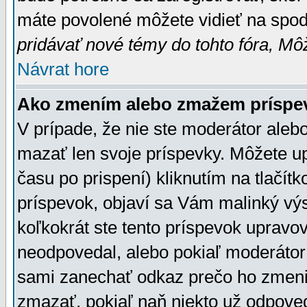
máte povolené môžete vidieť na spodn
pridávať nové témy do tohto fóra, Môž
Návrat hore
Ako zmením alebo zmažem príspe
V prípade, že nie ste moderátor aleb
mazať len svoje príspevky. Môžete u
času po prispení) kliknutím na tlačít
príspevok, objaví sa Vám malinký výs
koľkokrát ste tento príspevok upravova
neodpovedal, alebo pokiaľ moderátor č
sami zanechať odkaz prečo ho zmenil
zmazať, pokiaľ naň niekto už odpoved