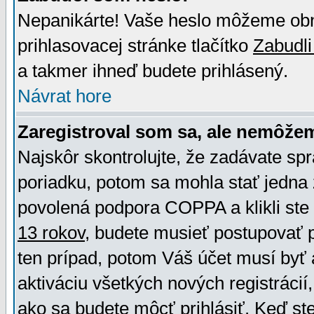
Nepanikárte! Vaše heslo môžeme obno
prihlasovacej stránke tlačítko
Zabudli
a takmer ihneď budete prihlásený.
Návrat hore
Zaregistroval som sa, ale nemôžem
Najskôr skontrolujte, že zadávate sp
poriadku, potom sa mohla stať jedna 
povolená podpora COPPA a klikli ste 
13 rokov
, budete musieť postupovať po
ten prípad, potom Váš účet musí byť 
aktiváciu všetkých nových registráci
ako sa budete môcť prihlásiť. Keď ste 