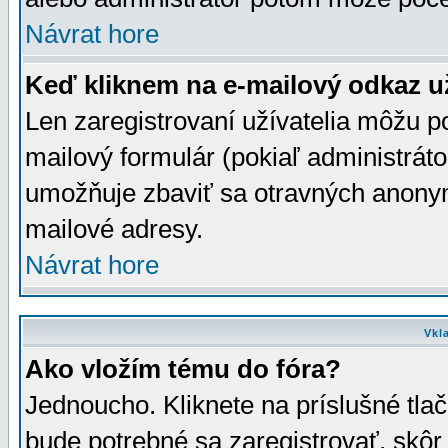
Návrat hore
Keď kliknem na e-mailový odkaz už
Len zaregistrovaní užívatelia môžu p
mailový formulár (pokiaľ administráto
umožňuje zbaviť sa otravných anonym
mailové adresy.
Návrat hore
Vkl
Ako vložím tému do fóra?
Jednoucho. Kliknete na príslušné tla
bude potrebné sa zaregistrovať, skôr 