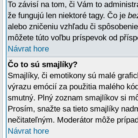
To závisí na tom, či Vám to administrá
že fungujú len niektoré tagy. Čo je
be
alebo zničeniu vzhľadu či spôsobeni
môžete túto voľbu príspevok od přís
Návrat hore
Čo to sú smajlíky?
Smajlíky, či emotikony sú malé grafic
výrazu emócií za použitia malého kód
smutný. Plný zoznam smajlíkov si mô
Prosím, snažte sa tieto smajlíky nad
nečitateľným. Moderátor môže prípa
Návrat hore