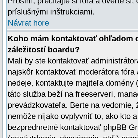
Prosím, prečítajte si fóra a overte si,
príslušnými inštrukciami.
Návrat hore
Koho mám kontaktovať ohľadom ot
záležitostí boardu?
Mali by ste kontaktovať administrátor
najskôr kontaktovať moderátora fóra a
nedeje, kontaktujte majiteľa domény 
táto služba beží na freeserveri, man
prevádzkovateľa. Berte na vedomie
nemôže nijako ovplyvniť to, ako kto 
bezpredmetné kontaktovať phpBB Grou