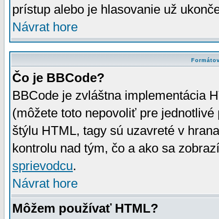
prístup alebo je hlasovanie už ukonč
Návrat hore
Formátov
Čo je BBCode?
BBCode je zvláštna implementácia HT
(môžete toto nepovoliť pre jednotli
štýlu HTML, tagy sú uzavreté v hrana
kontrolu nad tým, čo a ako sa zobrazí
sprievodcu
.
Návrat hore
Môžem používať HTML?