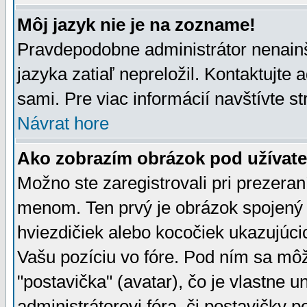
Môj jazyk nie je na zozname!
Pravdepodobne administrátor nenainšt
jazyka zatiaľ nepreložil. Kontaktujte 
sami. Pre viac informácií navštívte s
Návrat hore
Ako zobrazím obrázok pod užíva
Možno ste zaregistrovali pri prezera
menom. Ten prvý je obrázok spojený 
hviezdičiek alebo kocočiek ukazujúcic
Vašu pozíciu vo fóre. Pod ním sa m
"postavička" (avatar), čo je vlastne 
administrátorovi fóra, či postavičky p