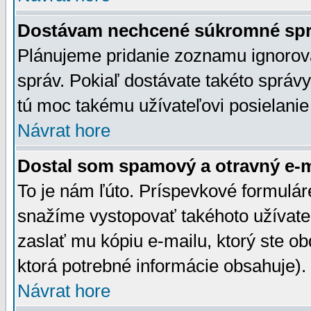
Dostávam nechcené súkromné spr
Plánujeme pridanie zoznamu ignorov
správ. Pokiaľ dostávate takéto správy
tú moc takému užívateľovi posielanie
Návrat hore
Dostal som spamový a otravný e-ma
To je nám ľúto. Príspevkové formulá
snažíme vystopovať takéhoto užívateľ
zaslať mu kópiu e-mailu, ktorý ste obdr
ktorá potrebné informácie obsahuje)
Návrat hore