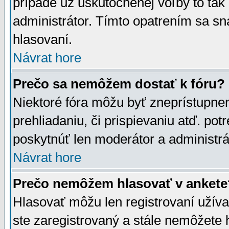
prípade už uskutočnenej voľby to tak
administrátor. Tímto opatrením sa sn
hlasovaní.
Návrat hore
Prečo sa nemôžem dostať k fóru?
Niektoré fóra môžu byť zneprístupnen
prehliadaniu, či prispievaniu atď. pot
poskytnúť len moderátor a administrát
Návrat hore
Prečo nemôžem hlasovať v ankete
Hlasovať môžu len registrovaní užívat
ste zaregistrovaný a stále nemôžet