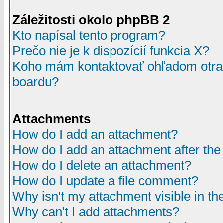
Záležitosti okolo phpBB 2
Kto napísal tento program?
Prečo nie je k dispozícií funkcia X?
Koho mám kontaktovať ohľadom otrav
boardu?
Attachments
How do I add an attachment?
How do I add an attachment after the i
How do I delete an attachment?
How do I update a file comment?
Why isn't my attachment visible in th
Why can't I add attachments?