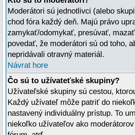
Kto sú to moderátori?
Moderátori sú jednotlivci (alebo skupi
chod fóra každý deň. Majú právo upr
zamykať/odomykať, presúvať, mazať a
povedať, že moderátori sú od toho, a
nepridávali otravný materiál.
Návrat hore
Čo sú to užívateťské skupiny?
Užívateľské skupiny sú cestou, ktoro
Každý užívateľ môže patriť do nieko
nastavený individuálny prístup. To u
niekoľko užívateľov ako moderátorov 
fórum, atď.