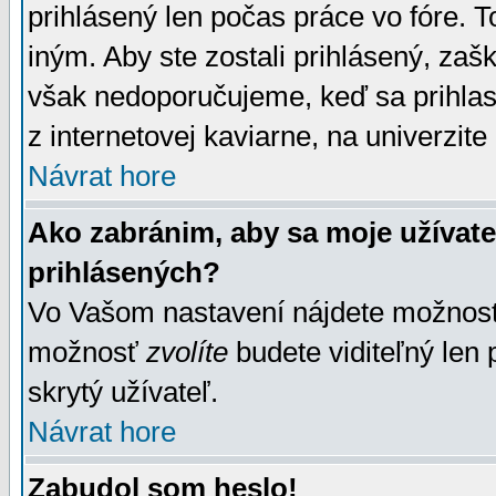
prihlásený len počas práce vo fóre. 
iným. Aby ste zostali prihlásený, zaškr
však nedoporučujeme, keď sa prihlasuj
z internetovej kaviarne, na univerzite 
Návrat hore
Ako zabránim, aby sa moje užívat
prihlásených?
Vo Vašom nastavení nájdete možno
možnosť
zvolíte
budete viditeľný len 
skrytý užívateľ.
Návrat hore
Zabudol som heslo!