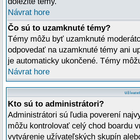
dôležité témy.
Návrat hore
Čo sú to uzamknuté témy?
Témy môžu byť uzamknuté moderáto
odpovedať na uzamknuté témy ani up
je automaticky ukončené. Témy môžu
Návrat hore
Užívate
Kto sú to administrátori?
Administrátori sú ľudia poverení najv
môžu kontrolovať celý chod boardu v
vytvárenie užívateľských skupín aleb