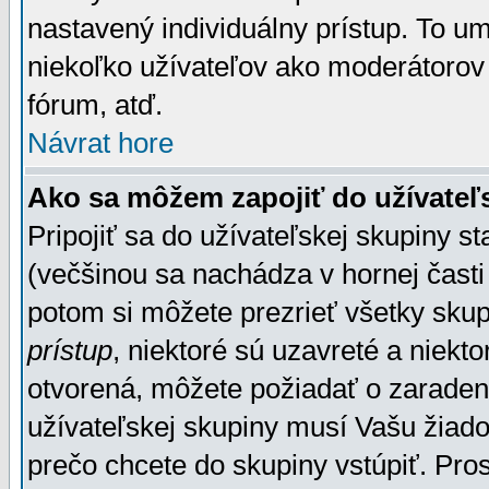
nastavený individuálny prístup. To u
niekoľko užívateľov ako moderátorov 
fórum, atď.
Návrat hore
Ako sa môžem zapojiť do užívateľ
Pripojiť sa do užívateľskej skupiny s
(večšinou sa nachádza v hornej časti 
potom si môžete prezrieť všetky sku
prístup
, niektoré sú uzavreté a niekt
otvorená, môžete požiadať o zaradeni
užívateľskej skupiny musí Vašu žiado
prečo chcete do skupiny vstúpiť. Pro