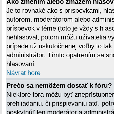
Ako zmením alebo zmažem hlasov
Je to rovnaké ako s príspevkami, h
autorom, moderátorom alebo administ
príspevok v téme (toto je vždy s hlas
nehlasoval, potom môžu užívatelia v
prípade už uskutočnenej voľby to tak
administrátor. Tímto opatrením sa sn
hlasovaní.
Návrat hore
Prečo sa nemôžem dostať k fóru?
Niektoré fóra môžu byť zneprístupnen
prehliadaniu, či prispievaniu atď. pot
poskytnúť len moderátor a administrát