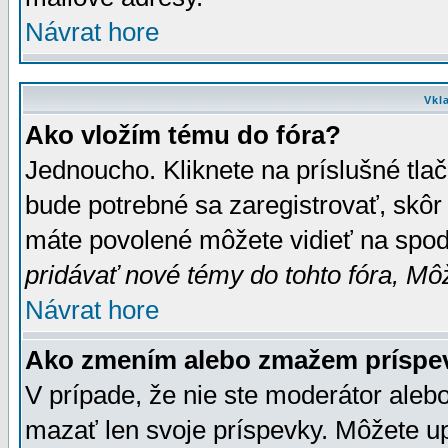
Návrat hore
Vkl
Ako vložím tému do fóra?
Jednoucho. Kliknete na príslušné tla
bude potrebné sa zaregistrovať, skôr 
máte povolené môžete vidieť na spodn
pridávať nové témy do tohto fóra, Môž
Návrat hore
Ako zmením alebo zmažem príspe
V prípade, že nie ste moderátor aleb
mazať len svoje príspevky. Môžete u