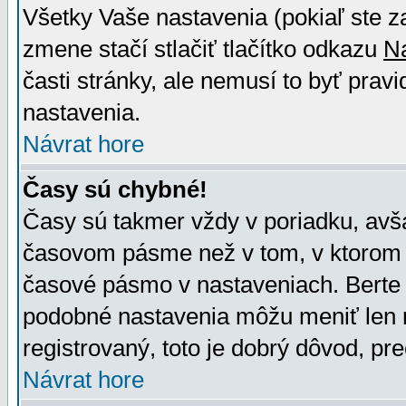
Všetky Vaše nastavenia (pokiaľ ste z
zmene stačí stlačiť tlačítko odkazu
N
časti stránky, ale nemusí to byť prav
nastavenia.
Návrat hore
Časy sú chybné!
Časy sú takmer vždy v poriadku, avša
časovom pásme než v tom, v ktorom s
časové pásmo v nastaveniach. Bert
podobné nastavenia môžu meniť len re
registrovaný, toto je dobrý dôvod, pre
Návrat hore