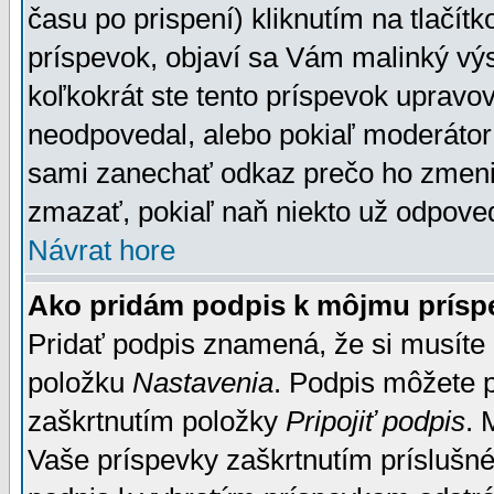
času po prispení) kliknutím na tlačít
príspevok, objaví sa Vám malinký výs
koľkokrát ste tento príspevok upravova
neodpovedal, alebo pokiaľ moderátor č
sami zanechať odkaz prečo ho zmenil
zmazať, pokiaľ naň niekto už odpoved
Návrat hore
Ako pridám podpis k môjmu prísp
Pridať podpis znamená, že si musíte n
položku
Nastavenia
. Podpis môžete 
zaškrtnutím položky
Pripojiť podpis
. 
Vaše príspevky zaškrtnutím príslušné