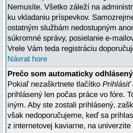
Nemusíte. Všetko záleží na administrá
ku vkladaniu príspevkov. Samozrejme
ostatným službám nedostupným anon
súkromné správy, posielanie e-mailov
Vrele Vám teda registráciu doporučuj
Návrat hore
Prečo som automaticky odhlásen
Pokiaľ nezaškrtnete tlačítko
Prihlásiť
prihlásený len počas práce vo fóre. 
iným. Aby ste zostali prihlásený, zaškr
však nedoporučujeme, keď sa prihlasuj
z internetovej kaviarne, na univerzite 