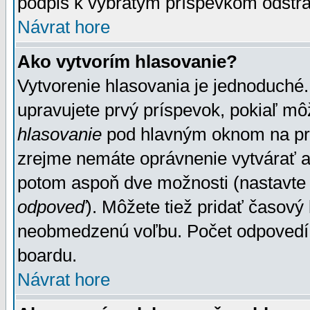
podpis k vybratým príspevkom odstrá
Návrat hore
Ako vytvorím hlasovanie?
Vytvorenie hlasovania je jednoduché.
upravujete prvý príspevok, pokiaľ môž
hlasovanie
pod hlavným oknom na prid
zrejme nemáte oprávnenie vytvárať an
potom aspoň dve možnosti (nastavte 
odpoveď
). Môžete tiež pridať časový
neobmedzenú voľbu. Počet odpovedí, 
boardu.
Návrat hore