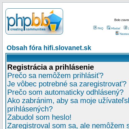
Bolo zaved
FAQ
Hľadať
Nastav
Obsah fóra hifi.slovanet.sk
Registrácia a prihlásenie
Prečo sa nemôžem prihlásiť?
Je vôbec potrebné sa zaregistrovať?
Prečo som automaticky odhlásený?
Ako zabránim, aby sa moje užívateľ
prihlásených?
Zabudol som heslo!
Zaregistroval som sa, ale nemôžem sa