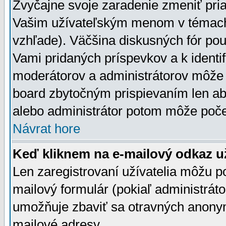
Zvyčajne svoje zaradenie zmeniť pr
Vašim užívateľským menom v témach 
vzhľade). Väčšina diskusných fór pou
Vami pridaných príspevkov a k identif
moderátorov a administrátorov môže 
board zbytočným prispievaním len aby
alebo administrátor potom môže počet
Návrat hore
Keď kliknem na e-mailový odkaz už
Len zaregistrovaní užívatelia môžu p
mailový formulár (pokiaľ administráto
umožňuje zbaviť sa otravných anonym
mailové adresy.