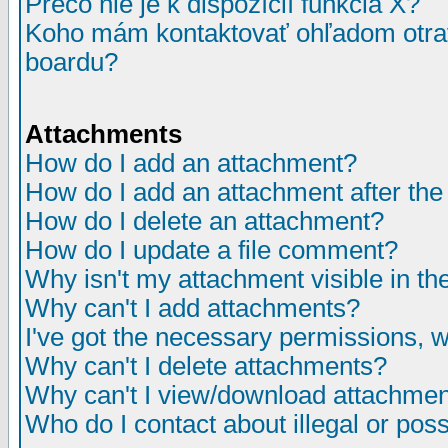
Prečo nie je k dispozícií funkcia X?
Koho mám kontaktovať ohľadom otrav
boardu?
Attachments
How do I add an attachment?
How do I add an attachment after the i
How do I delete an attachment?
How do I update a file comment?
Why isn't my attachment visible in th
Why can't I add attachments?
I've got the necessary permissions, 
Why can't I delete attachments?
Why can't I view/download attachme
Who do I contact about illegal or poss