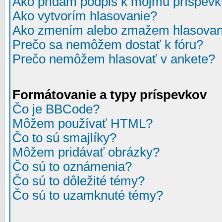
Ako pridám podpis k môjmu príspev
Ako vytvorím hlasovanie?
Ako zmením alebo zmažem hlasovan
Prečo sa nemôžem dostať k fóru?
Prečo nemôžem hlasovať v ankete?
Formátovanie a typy príspevkov
Čo je BBCode?
Môžem používať HTML?
Čo to sú smajlíky?
Môžem pridávať obrázky?
Čo sú to oznámenia?
Čo sú to dôležité témy?
Čo sú to uzamknuté témy?