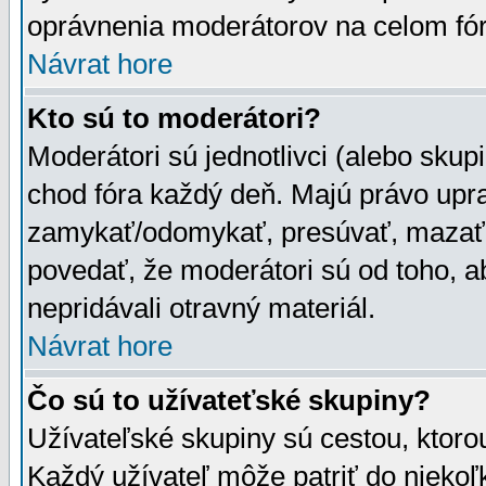
oprávnenia moderátorov na celom fór
Návrat hore
Kto sú to moderátori?
Moderátori sú jednotlivci (alebo skupi
chod fóra každý deň. Majú právo upr
zamykať/odomykať, presúvať, mazať a
povedať, že moderátori sú od toho, a
nepridávali otravný materiál.
Návrat hore
Čo sú to užívateťské skupiny?
Užívateľské skupiny sú cestou, ktoro
Každý užívateľ môže patriť do nieko