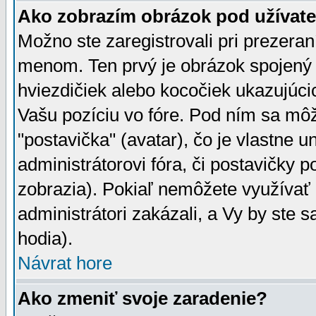
Ako zobrazím obrázok pod užíva
Možno ste zaregistrovali pri prezera
menom. Ten prvý je obrázok spojený 
hviezdičiek alebo kocočiek ukazujúcic
Vašu pozíciu vo fóre. Pod ním sa m
"postavička" (avatar), čo je vlastne 
administrátorovi fóra, či postavičky p
zobrazia). Pokiaľ nemôžete využívať 
administrátori zakázali, a Vy by ste 
hodia).
Návrat hore
Ako zmeniť svoje zaradenie?