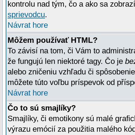
kontrolu nad tým, čo a ako sa zobrazí
sprievodcu
.
Návrat hore
Môžem používať HTML?
To závisí na tom, či Vám to administrá
že fungujú len niektoré tagy. Čo je
be
alebo zničeniu vzhľadu či spôsobeni
môžete túto voľbu príspevok od přís
Návrat hore
Čo to sú smajlíky?
Smajlíky, či emotikony sú malé grafic
výrazu emócií za použitia malého kód