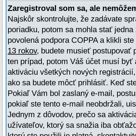
Zaregistroval som sa, ale nemôžem
Najskôr skontrolujte, že zadávate sp
poriadku, potom sa mohla stať jedna 
povolená podpora COPPA a klikli ste 
13 rokov
, budete musieť postupovať po
ten prípad, potom Váš účet musí byť 
aktiváciu všetkých nových registráci
ako sa budete môcť prihlásiť. Keď ste 
Pokiaľ Vám bol zaslaný e-mail, postu
pokiaľ ste tento e-mail neobdržali, ui
Jednym z dôvodov, prečo sa aktiváci
užívateľov, ktorý sa snažia iba obťažo
ktorú ste použili je platná, skontaktuj