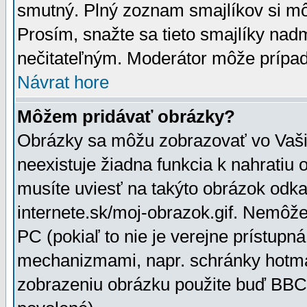
smutný. Plný zoznam smajlíkov si mô
Prosím, snažte sa tieto smajlíky nad
nečitateľným. Moderátor môže prípa
Návrat hore
Môžem pridávať obrázky?
Obrázky sa môžu zobrazovať vo Vaši
neexistuje žiadna funkcia k nahratiu
musíte uviesť na takýto obrázok odka
internete.sk/moj-obrazok.gif. Nemôž
PC (pokiaľ to nie je verejne prístupn
mechanizmami, napr. schránky hotmai
zobrazeniu obrázku použite buď BBCo