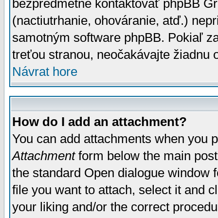
bezpredmetné kontaktovať phpBB Grou
(nactiutrhanie, ohováranie, atď.) ne
samotným software phpBB. Pokiaľ zaš
treťou stranou, neočakávajte žiadnu
Návrat hore
How do I add an attachment?
You can add attachments when you p
Attachment
form below the main post
the standard Open dialogue window fo
file you want to attach, select it and
your liking and/or the correct proced