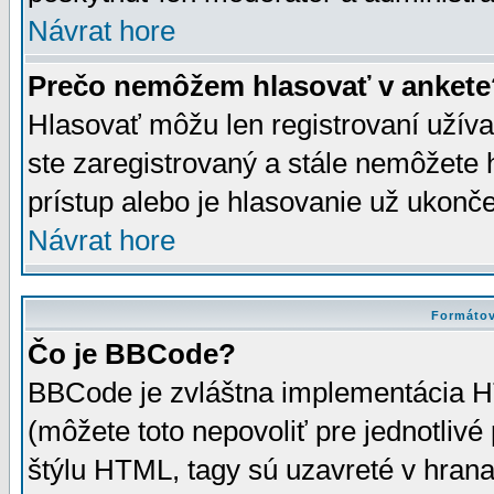
Návrat hore
Prečo nemôžem hlasovať v ankete
Hlasovať môžu len registrovaní užívat
ste zaregistrovaný a stále nemôžet
prístup alebo je hlasovanie už ukonč
Návrat hore
Formátov
Čo je BBCode?
BBCode je zvláštna implementácia HT
(môžete toto nepovoliť pre jednotli
štýlu HTML, tagy sú uzavreté v hrana