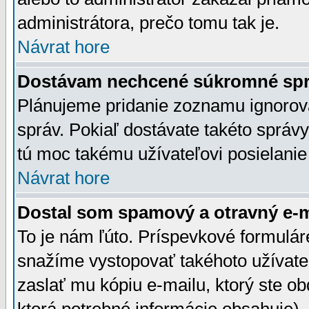
administrátora, prečo tomu tak je.
Návrat hore
Dostávam nechcené súkromné spr
Plánujeme pridanie zoznamu ignorov
správ. Pokiaľ dostávate takéto správy
tú moc takému užívateľovi posielanie
Návrat hore
Dostal som spamový a otravný e-ma
To je nám ľúto. Príspevkové formulá
snažíme vystopovať takéhoto užívateľ
zaslať mu kópiu e-mailu, ktorý ste obdr