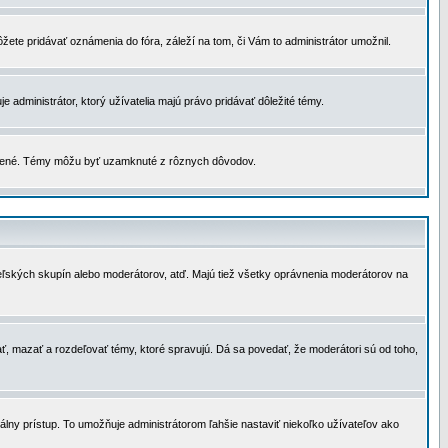
žete pridávať oznámenia do fóra, záleží na tom, či Vám to administrátor umožnil.
 administrátor, ktorý užívatelia majú právo pridávať dôležité témy.
čené. Témy môžu byť uzamknuté z rôznych dôvodov.
teľských skupín alebo moderátorov, atď. Majú tiež všetky oprávnenia moderátorov na
ť, mazať a rozdeľovať témy, ktoré spravujú. Dá sa povedať, že moderátori sú od toho,
lny prístup. To umožňuje administrátorom ľahšie nastaviť niekoľko užívateľov ako