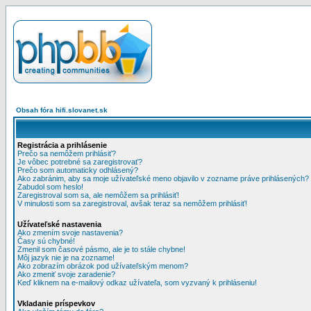
Obsah fóra hifi.slovanet.sk
Registrácia a prihlásenie
Prečo sa nemôžem prihlásiť?
Je vôbec potrebné sa zaregistrovať?
Prečo som automaticky odhlásený?
Ako zabránim, aby sa moje užívateľské meno objavilo v zozname práve prihlásených?
Zabudol som heslo!
Zaregistroval som sa, ale nemôžem sa prihlásiť!
V minulosti som sa zaregistroval, avšak teraz sa nemôžem prihlásiť!
Užívateľské nastavenia
Ako zmením svoje nastavenia?
Časy sú chybné!
Zmenil som časové pásmo, ale je to stále chybne!
Môj jazyk nie je na zozname!
Ako zobrazím obrázok pod užívateľským menom?
Ako zmeniť svoje zaradenie?
Keď kliknem na e-mailový odkaz užívateľa, som vyzvaný k prihláseniu!
Vkladanie príspevkov