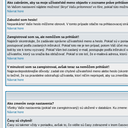
Ako zabránim, aby sa moje užívateľské meno objavilo v zozname práve prihlás
Vo Vašom nastavení nájdete možnosť
Skryť Vašu prítomnosť vo fóre
, pokiaľ túto mož
Návrat hore
Zabudol som heslo!
Nepanikárte! Vaše heslo môžeme obnovit. V tomto prípade stlačte na prihlasovacej strá
Návrat hore
Zaregistroval som sa, ale nemôžem sa prihlásiť!
Najskôr skontrolujte, že zadávate správne užívateľské meno a heslo. Pokiaľ sú v poria
postupovať podľa zaslaných inštrukcií. Pokiaľ toto nie je ten prípad, potom Váš účet mu
boli by ste k tomu vyzvaný. Pokiaľ Vám bol zaslaný e-mail, postupujte podľa inštrukcií
užívateľov, ktorý sa snažia iba obťažovať. Pokiaľ si ste istí, že e-mailová adresa, ktorú 
Návrat hore
V minulosti som sa zaregistroval, avšak teraz sa nemôžem prihlásiť!
Najpravdepodobnejšie dôvody: zadali ste chybné uživateľské meno alebo heslo (skontroluj
to bežné, že sa pravidelne odstraňujú užívatelia, ktorí ničím neprispeli, aby sa zmenši
Návrat hore
Ako zmením svoje nastavenia?
Všetky Vaše nastavenia (pokiaľ ste zaregistrovaný) sú uložené v databáze. Ku zmene s
Návrat hore
Časy sú chybné!
Časy sú takmer vždy v poriadku, avšak to, čo vidíte sú časy zobrazené v inom časo