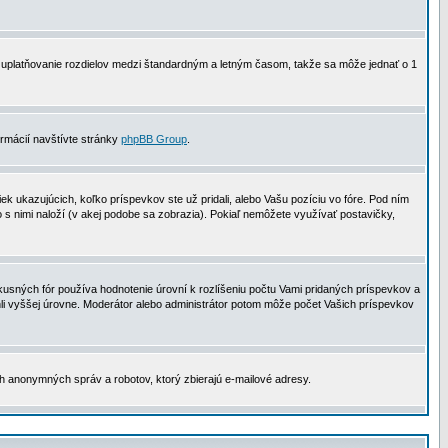
 na uplatňovanie rozdielov medzi štandardným a letným časom, takže sa môže jednať o 1
formácií navštívte stránky
phpBB Group
.
 ukazujúcich, koľko príspevkov ste už pridali, alebo Vašu pozíciu vo fóre. Pod ním
o s nimi naloží (v akej podobe sa zobrazia). Pokiaľ nemôžete využívať postavičky,
usných fór používa hodnotenie úrovní k rozlíšeniu počtu Vami pridaných príspevkov a
ahli vyššej úrovne. Moderátor alebo administrátor potom môže počet Vašich príspevkov
ch anonymných správ a robotov, ktorý zbierajú e-mailové adresy.