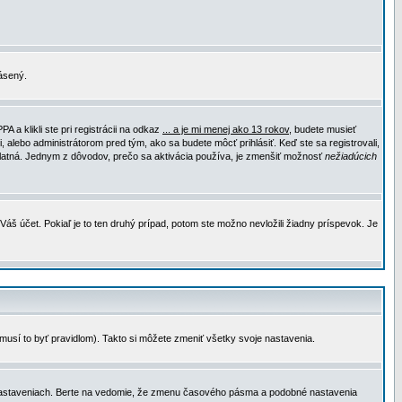
lásený.
a klikli ste pri registrácii na odkaz
... a je mi menej ako 13 rokov
, budete musieť
, alebo administrátorom pred tým, ako sa budete môcť prihlásiť. Keď ste sa registrovali,
e platná. Jednym z dôvodov, prečo sa aktivácia používa, je zmenšiť možnosť
nežiadúcich
Váš účet. Pokiaľ je to ten druhý prípad, potom ste možno nevložili žiadny príspevok. Je
emusí to byť pravidlom). Takto si môžete zmeniť všetky svoje nastavenia.
 nastaveniach. Berte na vedomie, že zmenu časového pásma a podobné nastavenia