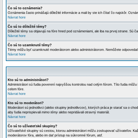
Čo sú to oznámenia?
Oznámenia často prinášajú dôležité informácie a mali by ste ich čítať čo najskôr. Ozná
Návrat hore
Čo sú to dôležité témy?
Dôležité témy sa objavujú na fóre hned pod oznámeniami, ale iba na prvej strane. Sú čas
Návrat hore
Čo sú to uzamknuté témy?
Témy môžu byť uzamknuté moderátorom alebo administrátorom. Nemôžete odpovedať n
Návrat hore
Kto sú to administrátori?
Administrátori sú ľudia poverení najvyššou kontrolou nad celým fórom. Títo ľudia môž
celom fóre.
Návrat hore
Kto sú to moderátori?
Moderátori sú jednotlivci (alebo skupiny jednotlivcov), ktorých práca je starať sa o
aby ľudia neprispievali
mimo témy
alebo nepridávali otravný materiál.
Návrat hore
Čo sú to užívateťské skupiny?
Užívateľské skupiny sú cestou, ktorou administrátori môžu zoskupovať užívateľov. Kaž
moderátorov fóra, alebo im dať prístup na súkromné fórum, atď.