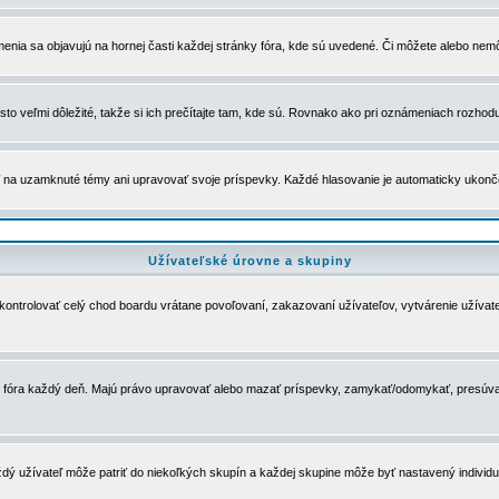
menia sa objavujú na hornej časti každej stránky fóra, kde sú uvedené. Či môžete alebo nemô
to veľmi dôležité, takže si ich prečítajte tam, kde sú. Rovnako ako pri oznámeniach rozhoduje
a uzamknuté témy ani upravovať svoje príspevky. Každé hlasovanie je automaticky ukon
Užívateľské úrovne a skupiny
u kontrolovať celý chod boardu vrátane povoľovaní, zakazovaní užívateľov, vytvárenie užíva
 chod fóra každý deň. Majú právo upravovať alebo mazať príspevky, zamykať/odomykať, presúva
dý užívateľ môže patriť do niekoľkých skupín a každej skupine môže byť nastavený individuá