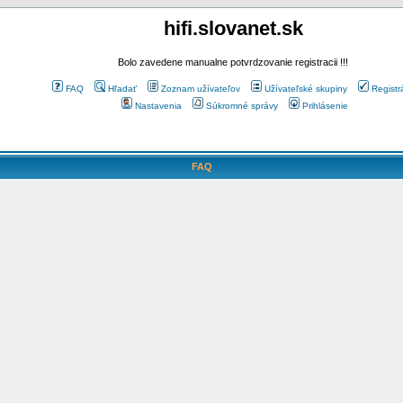
hifi.slovanet.sk
Bolo zavedene manualne potvrdzovanie registracii !!!
FAQ
Hľadať
Zoznam užívateľov
Užívateľské skupiny
Registr
Nastavenia
Súkromné správy
Prihlásenie
FAQ