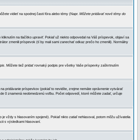
ôžete vidieť na spodnej časti fóra alebo témy (Napr.
Môžete pridávať nové témy do
kliknutím na tlačítko
upraviť
. Pokiaľ už niekto odpovedal na Váš príspevok, objaví sa
trátor zmenili príspevok (tí by mali sami zanechať odkaz prečo ho zmenili). Normálny
dpis
. Môžete tiež pridať rovnaký podpis pre všetky Vaše príspevky zaškrtnutím
a pridávanie príspevkov (pokiaľ to nevidíte, zrejme nemáte oprávnenie vytvárať
u, kde 0 znamená neobmedzenú voľbu. Počet odpovedí, ktoré môžete zadať, určuje
je vždy s hlasovaním spojené). Pokiaľ nikto zatiaľ nehlasoval, potom môžu užívatelia
cii s výsledkami hlasovaní.