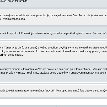
dôvod, prečo tak urobiť!
, tak tou najpravdepodobnejšou odpoveďou je, že sa jedná o letný čas. Fórum nie je stavané
u trvania letného času.
zatiaľ nepreložil. Kontaktujte administrátora, prípadne si preklad vytvorte sami. Pre viac in
. Ten prvý je obrázok spojený s Vašou úrovňou, zvyčajne v tvare hviezdičiek alebo kocočiek
tny obrázok každého užívateľa. Záleží na administrátorovi fóra, či postavičky povolí, či ak
eríme, že se hodia).
ateľským menom v témach a vo Vašom profile, čo záleží na použitom vzhľade). Väčšina disk
ôže mať zvláštny vzhľad. Prosím, nezaťažujte board zbytočným prispievaním len aby ste dosi
ulár (pokiaľ administrátor túto možnosť povolil). Toto opatrenie umožňuje zbaviť sa otravný