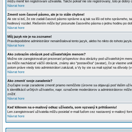
môžu meniť len registrovaní uživatelia. Takže pokiaľ nie ste registrovaný, toto je dobrý 
Návrat hore
Zmenil som časové pásmo, ale je to stále chybne!
Ak ste si istí, že ste zadali časové pásmo správne a aj tak sa líši od toho správneho
hodinový rozdiel. Riešením môže byť posunutie časového pásma o jednu hodinu po dob
Návrat hore
Môj jazyk nie je na zozname!
Pravdepodobne administrátor nenainštaloval tento jazyk, alebo ho nikto do tohoto jazyka 
Návrat hore
Ako zobrazím obrázok pod užívateľským menom?
Možno ste zaregistrovali pri prezeraní príspevkov dva obrázky pod užívateľským menom
sa môže nachádzať väčší obrázok, známy ako "postavička" (avatar), čo je vlastne uniká
potom práve vtedy toto administrátori zakázali, a Vy by ste sa mali spýtať na dôvody (v
Návrat hore
Ako zmeniť svoje zaradenie?
Zvyčajne svoje zaradenie zmeniť priamo nemôžete (úrovne sa objavujú pod Vašim užív
k identifikácií určitých užívateľov, napr. označenie moderátorov a administrátorov m
znížiť.
Návrat hore
Keď kliknem na e-mailový odkaz užívateľa, som vyzvaný k prihláseniu!
Len zaregistrovaní užívatelia môžu posielať e-mail ľuďom cez nastavený e-mailový form
Návrat hore