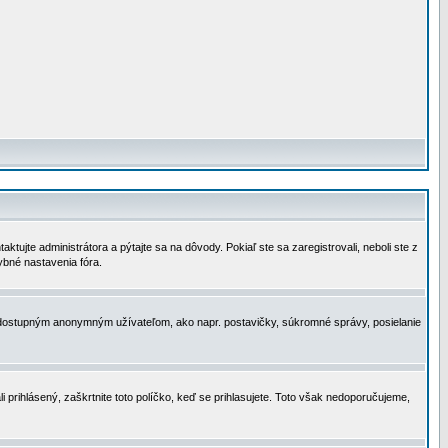
tujte administrátora a pýtajte sa na dôvody. Pokiaľ ste sa zaregistrovali, neboli ste z
ybné nastavenia fóra.
 nedostupným anonymným užívateľom, ako napr. postavičky, súkromné správy, posielanie
i prihlásený, zaškrtnite toto políčko, keď se prihlasujete. Toto však nedoporučujeme,