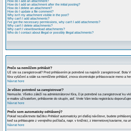
How do I add an attachment?
How do I add an attachment after the initial posting?
How do I delete an attachment?
How do I update a file comment?
Why isn't my attachment visible in the post?
Why can't I add attachments?
I've got the necessary permissions, why can't I add attachments?
Why can't I delete attachments?
Why can't I view/download attachments?
Who do I contact about illegal or possibly illegal attachments?
Prečo sa nemôžem prihlásiť?
Už ste sa zaregistrovali? Pred prihlásením je potrebné sa najskôr zaregistrovať. Bola V
fóra vylúčení a stále sa nemôžete prihlásiť, znova skontrolujte prihlasovacie meno a h
Návrat hore
Je vôbec potrebné sa zaregistrovať?
Nemusíte. Všetko záleží na administrátorovi fóra, či je potrebné sa zaregistrovať k
e-mailov užívateľom, prihlásenie do skupín, atď. Vrele Vám teda registráciu doporučujem
Návrat hore
Prečo som automaticky odhlásený?
Pokiaľ nezaškrtnete tlačítko
Prihlásiť automaticky pri ďalšej návšteve
, budete prihlásen
keď sa prihlasujete z verejného počítača, napr. v knižnici, z internetovej kaviarne, na un
Návrat hore