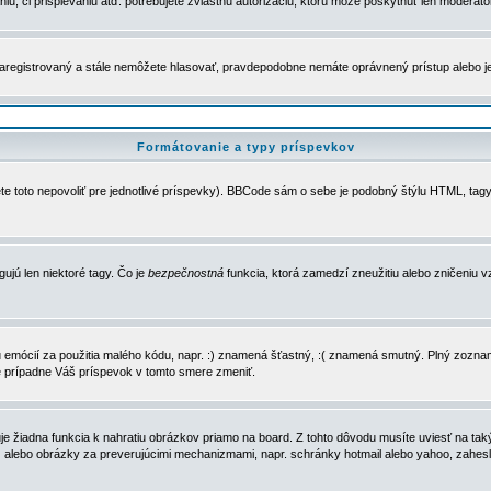
u, či prispievaniu atď. potrebujete zvláštnu autorizáciu, ktorú môže poskytnúť len moderátor 
e zaregistrovaný a stále nemôžete hlasovať, pravdepodobne nemáte oprávnený prístup alebo 
Formátovanie a typy príspevkov
e toto nepovoliť pre jednotlivé príspevky). BBCode sám o sebe je podobný štýlu HTML, tagy
gujú len niektoré tagy. Čo je
bezpečnostná
funkcia, ktorá zamedzí zneužitiu alebo zničeniu 
zu emócií za použitia malého kódu, napr. :) znamená šťastný, :( znamená smutný. Plný zozna
e prípadne Váš príspevok v tomto smere zmeniť.
 žiadna funkcia k nahratiu obrázkov priamo na board. Z tohto dôvodu musíte uviesť na taký
ca) alebo obrázky za preverujúcimi mechanizmami, napr. schránky hotmail alebo yahoo, zahe