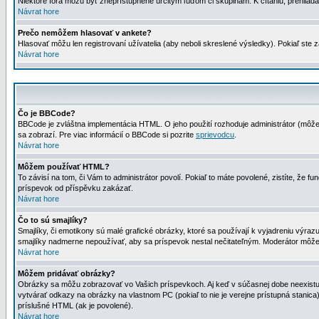
Niektoré fóra môžu byť zneprístupnené určitým ľuďom či skupinám. K čítaniu, prehliadani
Návrat hore
Prečo nemôžem hlasovať v ankete?
Hlasovať môžu len registrovaní užívatelia (aby neboli skreslené výsledky). Pokiaľ st
Návrat hore
Čo je BBCode?
BBCode je zvláštna implementácia HTML. O jeho použití rozhoduje administrátor (môžet
sa zobrazí. Pre viac informácií o BBCode si pozrite
sprievodcu
.
Návrat hore
Môžem používať HTML?
To závisí na tom, či Vám to administrátor povolí. Pokiaľ to máte povolené, zistíte, že fun
príspevok od příspěvku zakázať.
Návrat hore
Čo to sú smajlíky?
Smajlíky, či emotikony sú malé grafické obrázky, ktoré sa používají k vyjadreniu výra
smajlíky nadmerne nepoužívať, aby sa príspevok nestal nečitateľným. Moderátor môž
Návrat hore
Môžem pridávať obrázky?
Obrázky sa môžu zobrazovať vo Vašich príspevkoch. Aj keď v súčasnej dobe neexistuje
vytvárať odkazy na obrázky na vlastnom PC (pokiaľ to nie je verejne prístupná stani
príslušné HTML (ak je povolené).
Návrat hore