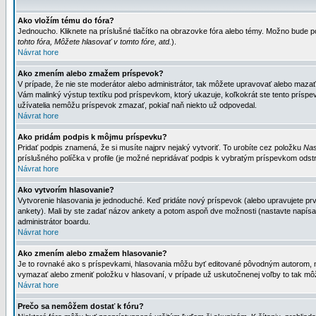
Ako vložím tému do fóra?
Jednoucho. Kliknete na príslušné tlačítko na obrazovke fóra alebo témy. Možno bude po
tohto fóra, Môžete hlasovať v tomto fóre, atd.
).
Návrat hore
Ako zmením alebo zmažem príspevok?
V prípade, že nie ste moderátor alebo administrátor, tak môžete upravovať alebo mazať
Vám malinký výstup textíku pod príspevkom, ktorý ukazuje, koľkokrát ste tento príspevo
užívatelia nemôžu príspevok zmazať, pokiaľ naň niekto už odpovedal.
Návrat hore
Ako pridám podpis k môjmu príspevku?
Pridať podpis znamená, že si musíte najprv nejaký vytvoriť. To urobíte cez položku
Nas
príslušného políčka v profile (je možné nepridávať podpis k vybratým príspevkom odstr
Návrat hore
Ako vytvorím hlasovanie?
Vytvorenie hlasovania je jednoduché. Keď pridáte nový príspevok (alebo upravujete prvý
ankety). Mali by ste zadať názov ankety a potom aspoň dve možnosti (nastavte napísa
administrátor boardu.
Návrat hore
Ako zmením alebo zmažem hlasovanie?
Je to rovnaké ako s príspevkami, hlasovania môžu byť editované pôvodným autorom, mod
vymazať alebo zmeniť položku v hlasovaní, v prípade už uskutočnenej voľby to tak môž
Návrat hore
Prečo sa nemôžem dostať k fóru?