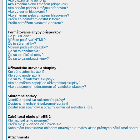
Ako vložím tému do fóra?
Ako zmením alebo zmažem príspevok?
Ako pridám podpis k môjmu príspevku?
Ako vytvorím hlasovanie?
Ako zmením alebo zmažem hlasovanie?
Prečo sa nemôžem dostať k fóru?
Prečo nemôžem hlasovať v ankete?
Formátovanie a typy príspevkov
Čo je BBCode?
Môžem používať HTML?
Čo to sú smajlíky?
Môžem pridávať obrázky?
Čo sú to oznámenia?
Čo sú to dôležité témy?
Čo sú to uzamknuté témy?
Užívateľské úrovne a skupiny
Kto sú to administrátori?
Kto sú to moderátori?
Čo sú to užívateťské skupiny?
Ako sa môžem zapojiť do užívateľskej skupiny?
Ako sa stanem moderátorom užívateľskej skupiny?
Súkromné správy
Nemôžem posielať súkromné správy!
Dostávam nechcené súkromné správy!
Dostal som spamový a otravný e-mail od niekoho z fóra!
Záležitosti okolo phpBB 2
Kto napísal tento program?
Prečo nie je k dispozícií funkcia X?
Koho mám kontaktovať ohľadom otravných e-mailov alebo právnych záležitostí boardu
Attachments