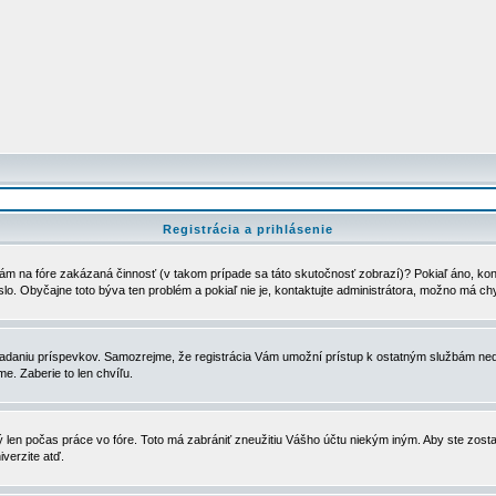
Registrácia a prihlásenie
ám na fóre zakázaná činnosť (v takom prípade sa táto skutočnosť zobrazí)? Pokiaľ áno, kontak
eslo. Obyčajne toto býva ten problém a pokiaľ nie je, kontaktujte administrátora, možno má ch
u vkladaniu príspevkov. Samozrejme, že registrácia Vám umožní prístup k ostatným službám
e. Zaberie to len chvíľu.
ý len počas práce vo fóre. Toto má zabrániť zneužitiu Vášho účtu niekým iným. Aby ste zostal
iverzite atď.