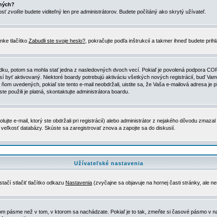
ených?
nosť
zvolíte
budete viditeľný len pre administrátorov. Budete počítáný ako skrytý užívateľ.
nke tlačítko
Zabudli ste svoje heslo?
, pokračujte podľa inštrukcií a takmer ihneď budete prih
dku, potom sa mohla stať jedna z nasledovných dvoch vecí. Pokiaľ je povolená podpora COPPA 
sí byť aktivovaný. Niektoré boardy potrebujú aktiváciu všetkých nových registrácií, buď Vami
 v ňom uvedených, pokiaľ ste tento e-mail neobdržali, uistite sa, že Vaša e-mailová adresa j
ste použili je platná, skontaktujte administrátora boardu.
te e-mail, ktorý ste obdržali pri registrácií) alebo administrátor z nejakého dôvodu zmazal 
la veľkosť databázy. Skúste sa zaregistrovať znova a zapojte sa do diskusií.
Užívateľské nastavenia
tačí stlačiť tlačítko odkazu
Nastavenia
(zvyčajne sa objavuje na hornej časti stránky, ale n
vom pásme než v tom, v ktorom sa nachádzate. Pokiaľ je to tak, zmeňte si časové pásmo v