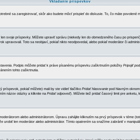
Vkladanie príspevkov
trebné sa zaregistrovať, skôr ako budete môcť prispieť do diskusie. To, čo máte povolené m
 len svoje príspevky. Môžete upraviť správu (niekedy len do obmedzeného času po prispení) 
k upravovali. Toto sa neobjaví, pokiaľ nikto neodpovedal, alebo pokiaľ moderátor či adminis
tavenia
. Podpis môžete pridať k práve písanému príspevku zaškrtnutím položky
Pripojiť po
ánením tohto zaškrtnutia.
 príspevok, pokiaľ môžete) mali by ste vidieť tlačítko
Pridať hlasovanie
pod hlavným oknom n
ním názov otázky a kliknite na
Pridať odpoveď
). Môžete tiež pridať časový limit pre anket
erátorom alebo administrátorom. Úpravu zahájite kliknutím na prvý príspevok v téme (toto 
e urobiť len moderátor alebo administrátor. Tímto opatrením sa snažíme zabrániť v manipulá