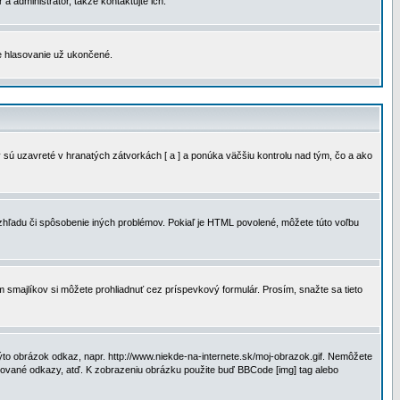
a administrátor, takže kontaktujte ich.
je hlasovanie už ukončené.
 sú uzavreté v hranatých zátvorkách [ a ] a ponúka väčšiu kontrolu nad tým, čo a ako
vzhľadu či spôsobenie iných problémov. Pokiaľ je HTML povolené, môžete túto voľbu
m smajlíkov si môžete prohliadnuť cez príspevkový formulár. Prosím, snažte sa tieto
to obrázok odkaz, napr. http://www.niekde-na-internete.sk/moj-obrazok.gif. Nemôžete
slované odkazy, atď. K zobrazeniu obrázku použite buď BBCode [img] tag alebo