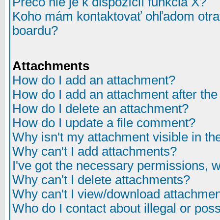
Prečo nie je k dispozícií funkcia X?
Koho mám kontaktovať ohľadom otrav
boardu?
Attachments
How do I add an attachment?
How do I add an attachment after the i
How do I delete an attachment?
How do I update a file comment?
Why isn't my attachment visible in th
Why can't I add attachments?
I've got the necessary permissions, 
Why can't I delete attachments?
Why can't I view/download attachme
Who do I contact about illegal or poss