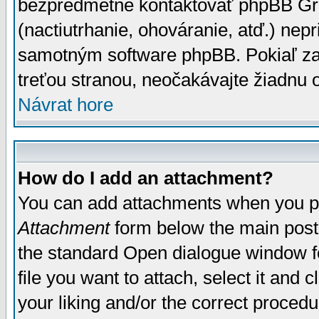
bezpredmetné kontaktovať phpBB Grou
(nactiutrhanie, ohováranie, atď.) ne
samotným software phpBB. Pokiaľ zaš
treťou stranou, neočakávajte žiadnu
Návrat hore
How do I add an attachment?
You can add attachments when you p
Attachment
form below the main post
the standard Open dialogue window fo
file you want to attach, select it and
your liking and/or the correct proced