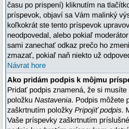
času po prispení) kliknutím na tlačít
príspevok, objaví sa Vám malinký výs
koľkokrát ste tento príspevok upravova
neodpovedal, alebo pokiaľ moderátor č
sami zanechať odkaz prečo ho zmenil
zmazať, pokiaľ naň niekto už odpoved
Návrat hore
Ako pridám podpis k môjmu prísp
Pridať podpis znamená, že si musíte n
položku
Nastavenia
. Podpis môžete 
zaškrtnutím položky
Pripojiť podpis
. 
Vaše príspevky zaškrtnutím príslušné