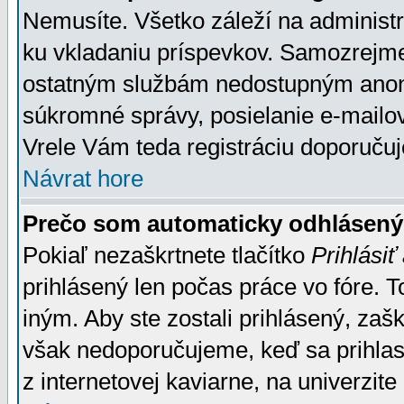
Nemusíte. Všetko záleží na administrá
ku vkladaniu príspevkov. Samozrejme
ostatným službám nedostupným anon
súkromné správy, posielanie e-mailov
Vrele Vám teda registráciu doporučuj
Návrat hore
Prečo som automaticky odhlásen
Pokiaľ nezaškrtnete tlačítko
Prihlásiť
prihlásený len počas práce vo fóre. 
iným. Aby ste zostali prihlásený, zaškr
však nedoporučujeme, keď sa prihlasuj
z internetovej kaviarne, na univerzite 