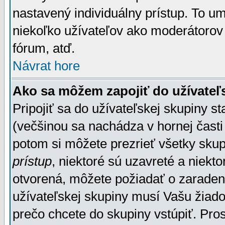
nastavený individuálny prístup. To u
niekoľko užívateľov ako moderátorov 
fórum, atď.
Návrat hore
Ako sa môžem zapojiť do užívateľ
Pripojiť sa do užívateľskej skupiny s
(večšinou sa nachádza v hornej časti 
potom si môžete prezrieť všetky sku
prístup
, niektoré sú uzavreté a niekt
otvorená, môžete požiadať o zaradeni
užívateľskej skupiny musí Vašu žiado
prečo chcete do skupiny vstúpiť. Pro