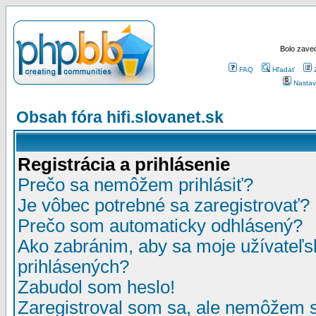
Bolo zaved
FAQ
Hľadať
Nastav
Obsah fóra hifi.slovanet.sk
Registrácia a prihlásenie
Prečo sa nemôžem prihlásiť?
Je vôbec potrebné sa zaregistrovať?
Prečo som automaticky odhlásený?
Ako zabránim, aby sa moje užívateľ
prihlásených?
Zabudol som heslo!
Zaregistroval som sa, ale nemôžem sa