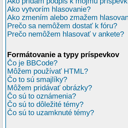
Ako pridám podpis k môjmu príspev
Ako vytvorím hlasovanie?
Ako zmením alebo zmažem hlasovan
Prečo sa nemôžem dostať k fóru?
Prečo nemôžem hlasovať v ankete?
Formátovanie a typy príspevkov
Čo je BBCode?
Môžem používať HTML?
Čo to sú smajlíky?
Môžem pridávať obrázky?
Čo sú to oznámenia?
Čo sú to dôležité témy?
Čo sú to uzamknuté témy?