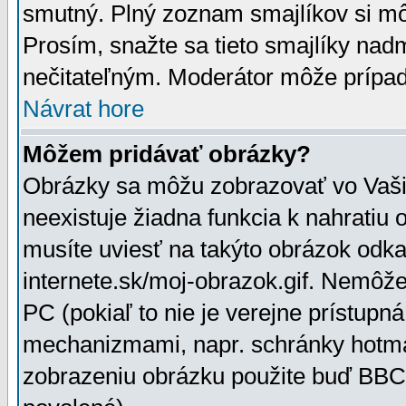
smutný. Plný zoznam smajlíkov si mô
Prosím, snažte sa tieto smajlíky nad
nečitateľným. Moderátor môže prípa
Návrat hore
Môžem pridávať obrázky?
Obrázky sa môžu zobrazovať vo Vaši
neexistuje žiadna funkcia k nahratiu
musíte uviesť na takýto obrázok odka
internete.sk/moj-obrazok.gif. Nemôž
PC (pokiaľ to nie je verejne prístupn
mechanizmami, napr. schránky hotmai
zobrazeniu obrázku použite buď BBCo