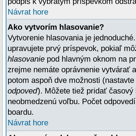
podpis k vybratým príspevkom odstrá
Návrat hore
Ako vytvorím hlasovanie?
Vytvorenie hlasovania je jednoduché.
upravujete prvý príspevok, pokiaľ môž
hlasovanie
pod hlavným oknom na prid
zrejme nemáte oprávnenie vytvárať an
potom aspoň dve možnosti (nastavte 
odpoveď
). Môžete tiež pridať časový
neobmedzenú voľbu. Počet odpovedí, 
boardu.
Návrat hore