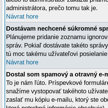
administrátora, prečo tomu tak je.
Návrat hore
Dostávam nechcené súkromné spr
Plánujeme pridanie zoznamu ignorov
správ. Pokiaľ dostávate takéto správy
tú moc takému užívateľovi posielanie
Návrat hore
Dostal som spamový a otravný e-ma
To je nám ľúto. Príspevkové formulá
snažíme vystopovať takéhoto užívateľ
zaslať mu kópiu e-mailu, ktorý ste obdr