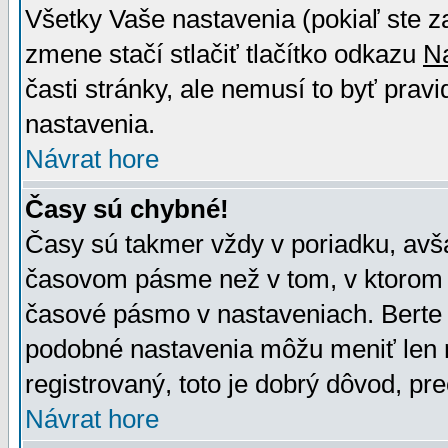
Všetky Vaše nastavenia (pokiaľ ste z
zmene stačí stlačiť tlačítko odkazu
N
časti stránky, ale nemusí to byť prav
nastavenia.
Návrat hore
Časy sú chybné!
Časy sú takmer vždy v poriadku, avša
časovom pásme než v tom, v ktorom s
časové pásmo v nastaveniach. Bert
podobné nastavenia môžu meniť len re
registrovaný, toto je dobrý dôvod, pre
Návrat hore