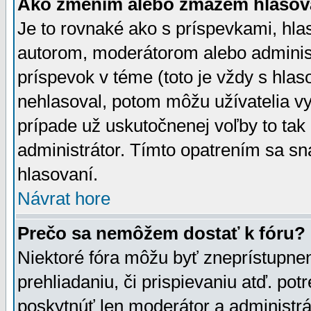
Ako zmením alebo zmažem hlasov
Je to rovnaké ako s príspevkami, h
autorom, moderátorom alebo administ
príspevok v téme (toto je vždy s hlas
nehlasoval, potom môžu užívatelia v
prípade už uskutočnenej voľby to tak
administrátor. Tímto opatrením sa sn
hlasovaní.
Návrat hore
Prečo sa nemôžem dostať k fóru?
Niektoré fóra môžu byť zneprístupnen
prehliadaniu, či prispievaniu atď. pot
poskytnúť len moderátor a administrát