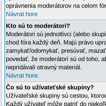
oprávnenia moderátorov na celom fór
Návrat hore
Kto sú to moderátori?
Moderátori sú jednotlivci (alebo skupi
chod fóra každý deň. Majú právo upr
zamykať/odomykať, presúvať, mazať a
povedať, že moderátori sú od toho, a
nepridávali otravný materiál.
Návrat hore
Čo sú to užívateťské skupiny?
Užívateľské skupiny sú cestou, ktoro
Každý užívateľ môže patriť do nieko