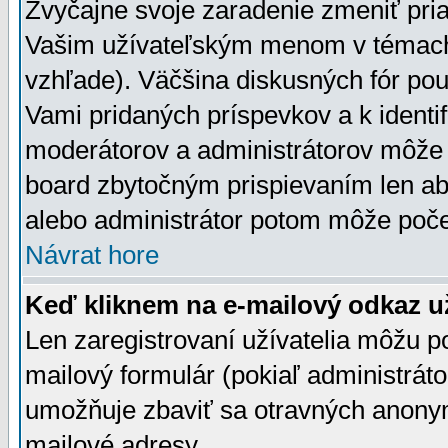
Zvyčajne svoje zaradenie zmeniť pr
Vašim užívateľským menom v témach 
vzhľade). Väčšina diskusných fór pou
Vami pridaných príspevkov a k identif
moderátorov a administrátorov môže 
board zbytočným prispievaním len aby
alebo administrátor potom môže počet
Návrat hore
Keď kliknem na e-mailový odkaz už
Len zaregistrovaní užívatelia môžu p
mailový formulár (pokiaľ administráto
umožňuje zbaviť sa otravných anonym
mailové adresy.