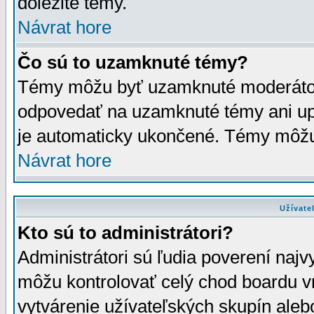
dôležité témy.
Návrat hore
Čo sú to uzamknuté témy?
Témy môžu byť uzamknuté moderáto
odpovedať na uzamknuté témy ani up
je automaticky ukončené. Témy môžu
Návrat hore
Užívate
Kto sú to administrátori?
Administrátori sú ľudia poverení najv
môžu kontrolovať celý chod boardu v
vytvárenie užívateľských skupín aleb