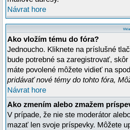
Návrat hore
Vkl
Ako vložím tému do fóra?
Jednoucho. Kliknete na príslušné tla
bude potrebné sa zaregistrovať, skôr 
máte povolené môžete vidieť na spodn
pridávať nové témy do tohto fóra, Môž
Návrat hore
Ako zmením alebo zmažem príspe
V prípade, že nie ste moderátor aleb
mazať len svoje príspevky. Môžete u