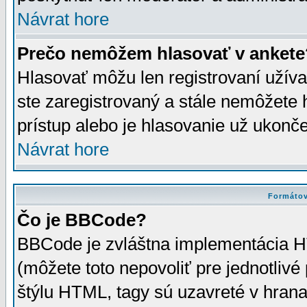
Návrat hore
Prečo nemôžem hlasovať v ankete
Hlasovať môžu len registrovaní užívat
ste zaregistrovaný a stále nemôžet
prístup alebo je hlasovanie už ukonč
Návrat hore
Formátov
Čo je BBCode?
BBCode je zvláštna implementácia HT
(môžete toto nepovoliť pre jednotli
štýlu HTML, tagy sú uzavreté v hrana