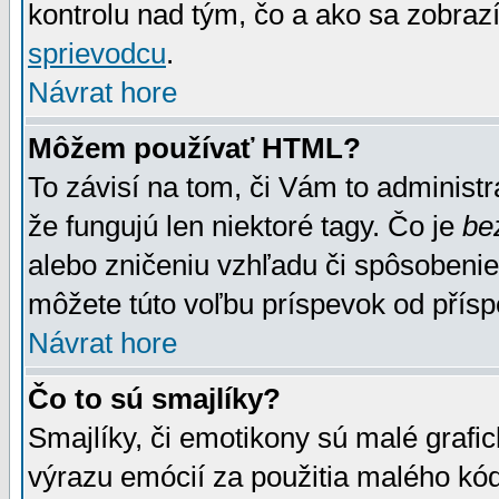
kontrolu nad tým, čo a ako sa zobrazí
sprievodcu
.
Návrat hore
Môžem používať HTML?
To závisí na tom, či Vám to administrá
že fungujú len niektoré tagy. Čo je
be
alebo zničeniu vzhľadu či spôsobeni
môžete túto voľbu príspevok od přís
Návrat hore
Čo to sú smajlíky?
Smajlíky, či emotikony sú malé grafic
výrazu emócií za použitia malého kód