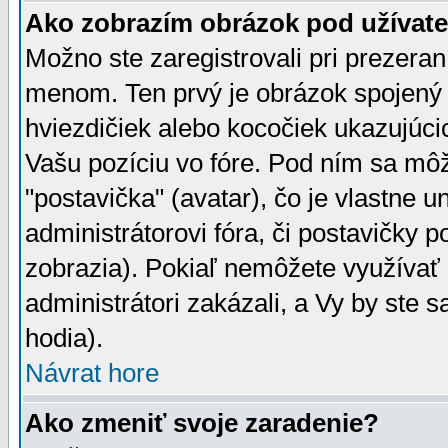
Ako zobrazím obrázok pod užíva
Možno ste zaregistrovali pri prezera
menom. Ten prvý je obrázok spojený 
hviezdičiek alebo kocočiek ukazujúcic
Vašu pozíciu vo fóre. Pod ním sa m
"postavička" (avatar), čo je vlastne 
administrátorovi fóra, či postavičky p
zobrazia). Pokiaľ nemôžete využívať 
administrátori zakázali, a Vy by ste 
hodia).
Návrat hore
Ako zmeniť svoje zaradenie?