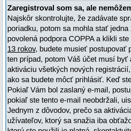
Zaregistroval som sa, ale nemôžem
Najskôr skontrolujte, že zadávate sp
poriadku, potom sa mohla stať jedna 
povolená podpora COPPA a klikli ste 
13 rokov
, budete musieť postupovať po
ten prípad, potom Váš účet musí byť 
aktiváciu všetkých nových registráci
ako sa budete môcť prihlásiť. Keď ste 
Pokiaľ Vám bol zaslaný e-mail, postu
pokiaľ ste tento e-mail neobdržali, ui
Jednym z dôvodov, prečo sa aktiváci
užívateľov, ktorý sa snažia iba obťažo
ktorú ste použili je platná, skontaktuj