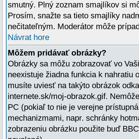
smutný. Plný zoznam smajlíkov si mô
Prosím, snažte sa tieto smajlíky nad
nečitateľným. Moderátor môže prípa
Návrat hore
Môžem pridávať obrázky?
Obrázky sa môžu zobrazovať vo Vaši
neexistuje žiadna funkcia k nahratiu
musíte uviesť na takýto obrázok odka
internete.sk/moj-obrazok.gif. Nemôž
PC (pokiaľ to nie je verejne prístupn
mechanizmami, napr. schránky hotmai
zobrazeniu obrázku použite buď BBCo