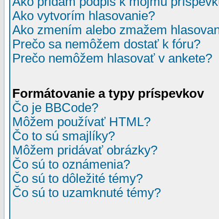
Ako pridám podpis k môjmu príspev
Ako vytvorím hlasovanie?
Ako zmením alebo zmažem hlasovan
Prečo sa nemôžem dostať k fóru?
Prečo nemôžem hlasovať v ankete?
Formátovanie a typy príspevkov
Čo je BBCode?
Môžem používať HTML?
Čo to sú smajlíky?
Môžem pridávať obrázky?
Čo sú to oznámenia?
Čo sú to dôležité témy?
Čo sú to uzamknuté témy?