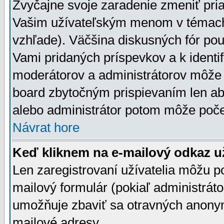
Zvyčajne svoje zaradenie zmeniť pr
Vašim užívateľským menom v témach 
vzhľade). Väčšina diskusných fór pou
Vami pridaných príspevkov a k identif
moderátorov a administrátorov môže 
board zbytočným prispievaním len aby
alebo administrátor potom môže počet
Návrat hore
Keď kliknem na e-mailový odkaz už
Len zaregistrovaní užívatelia môžu p
mailový formulár (pokiaľ administráto
umožňuje zbaviť sa otravných anonym
mailové adresy.