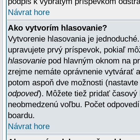
podpis k vybratým príspevkom odstrá
Návrat hore
Ako vytvorím hlasovanie?
Vytvorenie hlasovania je jednoduché.
upravujete prvý príspevok, pokiaľ môž
hlasovanie
pod hlavným oknom na prid
zrejme nemáte oprávnenie vytvárať an
potom aspoň dve možnosti (nastavte 
odpoveď
). Môžete tiež pridať časový
neobmedzenú voľbu. Počet odpovedí, 
boardu.
Návrat hore