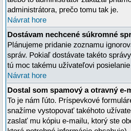
administrátora, prečo tomu tak je.
Návrat hore
Dostávam nechcené súkromné spr
Plánujeme pridanie zoznamu ignorov
správ. Pokiaľ dostávate takéto správy
tú moc takému užívateľovi posielanie
Návrat hore
Dostal som spamový a otravný e-ma
To je nám ľúto. Príspevkové formulá
snažíme vystopovať takéhoto užívateľ
zaslať mu kópiu e-mailu, ktorý ste obdr