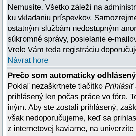
Nemusíte. Všetko záleží na administrá
ku vkladaniu príspevkov. Samozrejme
ostatným službám nedostupným anon
súkromné správy, posielanie e-mailov
Vrele Vám teda registráciu doporučuj
Návrat hore
Prečo som automaticky odhlásen
Pokiaľ nezaškrtnete tlačítko
Prihlásiť
prihlásený len počas práce vo fóre. 
iným. Aby ste zostali prihlásený, zaškr
však nedoporučujeme, keď sa prihlasuj
z internetovej kaviarne, na univerzite 