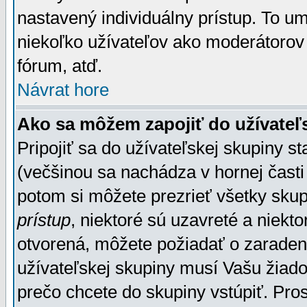
nastavený individuálny prístup. To u
niekoľko užívateľov ako moderátorov 
fórum, atď.
Návrat hore
Ako sa môžem zapojiť do užívateľ
Pripojiť sa do užívateľskej skupiny s
(večšinou sa nachádza v hornej časti 
potom si môžete prezrieť všetky sku
prístup
, niektoré sú uzavreté a niekt
otvorená, môžete požiadať o zaradeni
užívateľskej skupiny musí Vašu žiado
prečo chcete do skupiny vstúpiť. Pro