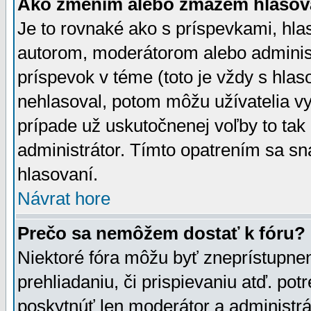
Ako zmením alebo zmažem hlasov
Je to rovnaké ako s príspevkami, h
autorom, moderátorom alebo administ
príspevok v téme (toto je vždy s hlas
nehlasoval, potom môžu užívatelia v
prípade už uskutočnenej voľby to tak
administrátor. Tímto opatrením sa sn
hlasovaní.
Návrat hore
Prečo sa nemôžem dostať k fóru?
Niektoré fóra môžu byť zneprístupnen
prehliadaniu, či prispievaniu atď. pot
poskytnúť len moderátor a administrát