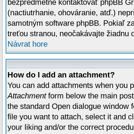
bezpredmetné kontaktovať phpBB Grou
(nactiutrhanie, ohováranie, atď.) ne
samotným software phpBB. Pokiaľ zaš
treťou stranou, neočakávajte žiadnu
Návrat hore
How do I add an attachment?
You can add attachments when you p
Attachment
form below the main post
the standard Open dialogue window fo
file you want to attach, select it and
your liking and/or the correct proced