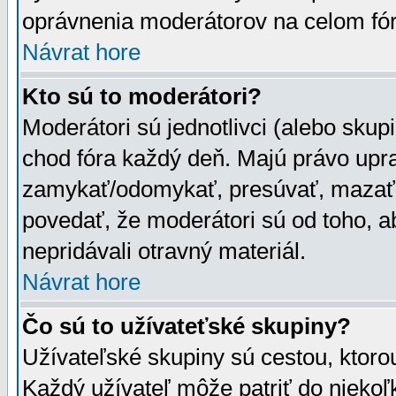
oprávnenia moderátorov na celom fór
Návrat hore
Kto sú to moderátori?
Moderátori sú jednotlivci (alebo skupi
chod fóra každý deň. Majú právo upr
zamykať/odomykať, presúvať, mazať a
povedať, že moderátori sú od toho, a
nepridávali otravný materiál.
Návrat hore
Čo sú to užívateťské skupiny?
Užívateľské skupiny sú cestou, ktoro
Každý užívateľ môže patriť do nieko