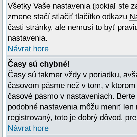
Všetky Vaše nastavenia (pokiaľ ste z
zmene stačí stlačiť tlačítko odkazu
N
časti stránky, ale nemusí to byť prav
nastavenia.
Návrat hore
Časy sú chybné!
Časy sú takmer vždy v poriadku, avša
časovom pásme než v tom, v ktorom s
časové pásmo v nastaveniach. Bert
podobné nastavenia môžu meniť len re
registrovaný, toto je dobrý dôvod, pre
Návrat hore