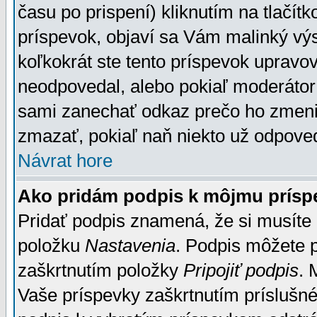
času po prispení) kliknutím na tlačít
príspevok, objaví sa Vám malinký výs
koľkokrát ste tento príspevok upravova
neodpovedal, alebo pokiaľ moderátor č
sami zanechať odkaz prečo ho zmenil
zmazať, pokiaľ naň niekto už odpoved
Návrat hore
Ako pridám podpis k môjmu prísp
Pridať podpis znamená, že si musíte n
položku
Nastavenia
. Podpis môžete 
zaškrtnutím položky
Pripojiť podpis
. 
Vaše príspevky zaškrtnutím príslušné