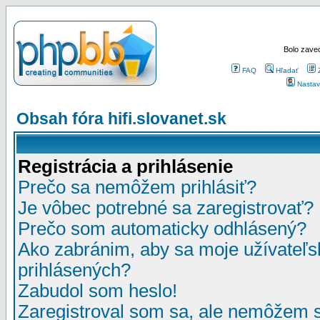
Bolo zaved
FAQ
Hľadať
Nastav
Obsah fóra hifi.slovanet.sk
Registrácia a prihlásenie
Prečo sa nemôžem prihlásiť?
Je vôbec potrebné sa zaregistrovať?
Prečo som automaticky odhlásený?
Ako zabránim, aby sa moje užívateľ
prihlásených?
Zabudol som heslo!
Zaregistroval som sa, ale nemôžem sa