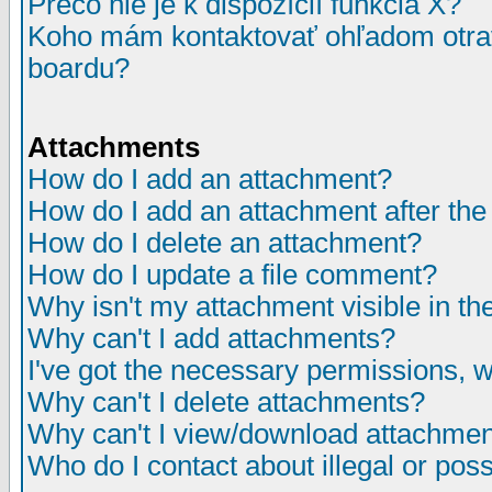
Prečo nie je k dispozícií funkcia X?
Koho mám kontaktovať ohľadom otrav
boardu?
Attachments
How do I add an attachment?
How do I add an attachment after the i
How do I delete an attachment?
How do I update a file comment?
Why isn't my attachment visible in th
Why can't I add attachments?
I've got the necessary permissions, 
Why can't I delete attachments?
Why can't I view/download attachme
Who do I contact about illegal or poss