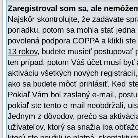
Zaregistroval som sa, ale nemôžem
Najskôr skontrolujte, že zadávate sp
poriadku, potom sa mohla stať jedna 
povolená podpora COPPA a klikli ste 
13 rokov
, budete musieť postupovať po
ten prípad, potom Váš účet musí byť 
aktiváciu všetkých nových registráci
ako sa budete môcť prihlásiť. Keď ste 
Pokiaľ Vám bol zaslaný e-mail, postu
pokiaľ ste tento e-mail neobdržali, ui
Jednym z dôvodov, prečo sa aktiváci
užívateľov, ktorý sa snažia iba obťažo
ktorú ste použili je platná, skontaktuj