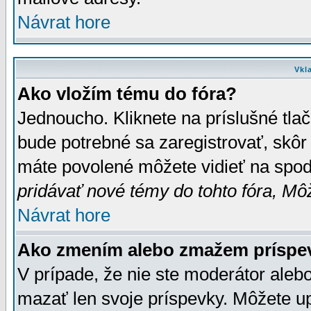
Návrat hore
Vkl
Ako vložím tému do fóra?
Jednoucho. Kliknete na príslušné tla
bude potrebné sa zaregistrovať, skôr 
máte povolené môžete vidieť na spodn
pridávať nové témy do tohto fóra, Môž
Návrat hore
Ako zmením alebo zmažem príspe
V prípade, že nie ste moderátor aleb
mazať len svoje príspevky. Môžete u