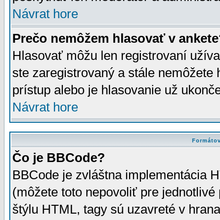
Návrat hore
Prečo nemôžem hlasovať v ankete
Hlasovať môžu len registrovaní užívat
ste zaregistrovaný a stále nemôžet
prístup alebo je hlasovanie už ukonč
Návrat hore
Formátov
Čo je BBCode?
BBCode je zvláštna implementácia HT
(môžete toto nepovoliť pre jednotli
štýlu HTML, tagy sú uzavreté v hrana