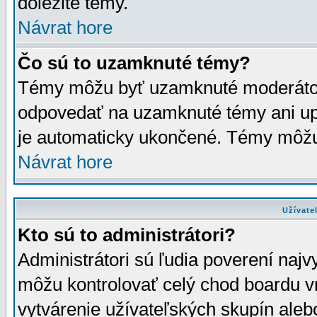
dôležité témy.
Návrat hore
Čo sú to uzamknuté témy?
Témy môžu byť uzamknuté moderáto
odpovedať na uzamknuté témy ani up
je automaticky ukončené. Témy môžu
Návrat hore
Užívate
Kto sú to administrátori?
Administrátori sú ľudia poverení najv
môžu kontrolovať celý chod boardu v
vytvárenie užívateľských skupín aleb