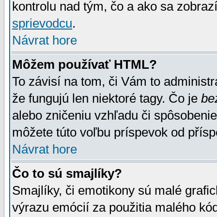
kontrolu nad tým, čo a ako sa zobrazí
sprievodcu
.
Návrat hore
Môžem používať HTML?
To závisí na tom, či Vám to administrá
že fungujú len niektoré tagy. Čo je
be
alebo zničeniu vzhľadu či spôsobeni
môžete túto voľbu príspevok od přís
Návrat hore
Čo to sú smajlíky?
Smajlíky, či emotikony sú malé grafic
výrazu emócií za použitia malého kód