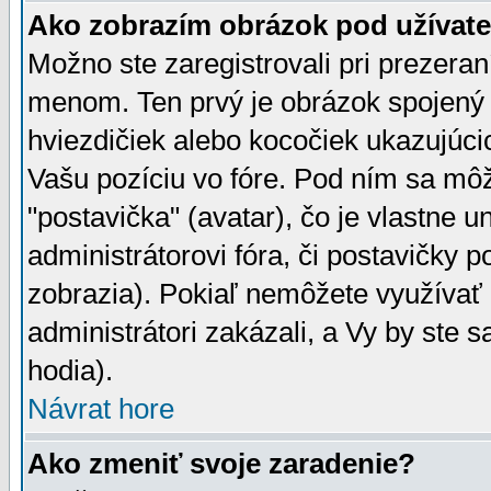
Ako zobrazím obrázok pod užíva
Možno ste zaregistrovali pri prezera
menom. Ten prvý je obrázok spojený 
hviezdičiek alebo kocočiek ukazujúcic
Vašu pozíciu vo fóre. Pod ním sa m
"postavička" (avatar), čo je vlastne 
administrátorovi fóra, či postavičky p
zobrazia). Pokiaľ nemôžete využívať 
administrátori zakázali, a Vy by ste 
hodia).
Návrat hore
Ako zmeniť svoje zaradenie?