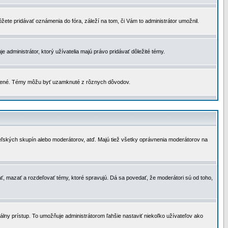
žete pridávať oznámenia do fóra, záleží na tom, či Vám to administrátor umožnil.
 administrátor, ktorý užívatelia majú právo pridávať dôležité témy.
čené. Témy môžu byť uzamknuté z rôznych dôvodov.
teľských skupín alebo moderátorov, atď. Majú tiež všetky oprávnenia moderátorov na
ť, mazať a rozdeľovať témy, ktoré spravujú. Dá sa povedať, že moderátori sú od toho,
lny prístup. To umožňuje administrátorom ľahšie nastaviť niekoľko užívateľov ako