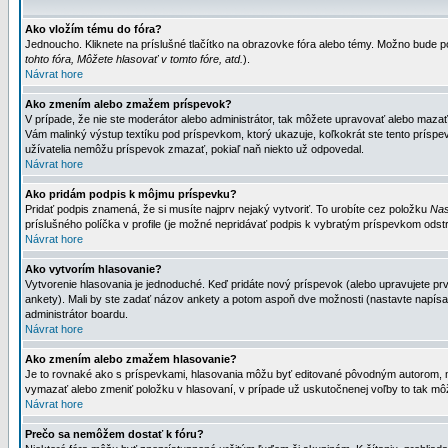
Ako vložím tému do fóra?
Jednoucho. Kliknete na príslušné tlačítko na obrazovke fóra alebo témy. Možno bude po
tohto fóra, Môžete hlasovať v tomto fóre, atd.
).
Návrat hore
Ako zmením alebo zmažem príspevok?
V prípade, že nie ste moderátor alebo administrátor, tak môžete upravovať alebo mazať
Vám malinký výstup textíku pod príspevkom, ktorý ukazuje, koľkokrát ste tento príspevo
užívatelia nemôžu príspevok zmazať, pokiaľ naň niekto už odpovedal.
Návrat hore
Ako pridám podpis k môjmu príspevku?
Pridať podpis znamená, že si musíte najprv nejaký vytvoriť. To urobíte cez položku
Nas
príslušného políčka v profile (je možné nepridávať podpis k vybratým príspevkom odstr
Návrat hore
Ako vytvorím hlasovanie?
Vytvorenie hlasovania je jednoduché. Keď pridáte nový príspevok (alebo upravujete prvý
ankety). Mali by ste zadať názov ankety a potom aspoň dve možnosti (nastavte napísa
administrátor boardu.
Návrat hore
Ako zmením alebo zmažem hlasovanie?
Je to rovnaké ako s príspevkami, hlasovania môžu byť editované pôvodným autorom, mod
vymazať alebo zmeniť položku v hlasovaní, v prípade už uskutočnenej voľby to tak môž
Návrat hore
Prečo sa nemôžem dostať k fóru?