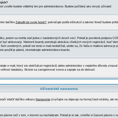
ených?
nosť
zvolíte
budete viditeľný len pre administrátorov. Budete počítáný ako skrytý užívateľ.
nke tlačítko
Zabudli ste svoje heslo?
, pokračujte podľa inštrukcií a takmer ihneď budete prih
dku, potom sa mohla stať jedna z nasledovných dvoch vecí. Pokiaľ je povolená podpora COPPA 
sí byť aktivovaný. Niektoré boardy potrebujú aktiváciu všetkých nových registrácií, buď Vami
 v ňom uvedených, pokiaľ ste tento e-mail neobdržali, uistite sa, že Vaša e-mailová adresa j
ste použili je platná, skontaktujte administrátora boardu.
te e-mail, ktorý ste obdržali pri registrácií) alebo administrátor z nejakého dôvodu zmazal 
la veľkosť databázy. Skúste sa zaregistrovať znova a zapojte sa do diskusií.
Užívateľské nastavenia
tačí stlačiť tlačítko odkazu
Nastavenia
(zvyčajne sa objavuje na hornej časti stránky, ale n
vom pásme než v tom, v ktorom sa nachádzate. Pokiaľ je to tak, zmeňte si časové pásmo v