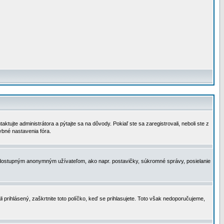
tujte administrátora a pýtajte sa na dôvody. Pokiaľ ste sa zaregistrovali, neboli ste z
ybné nastavenia fóra.
 nedostupným anonymným užívateľom, ako napr. postavičky, súkromné správy, posielanie
i prihlásený, zaškrtnite toto políčko, keď se prihlasujete. Toto však nedoporučujeme,