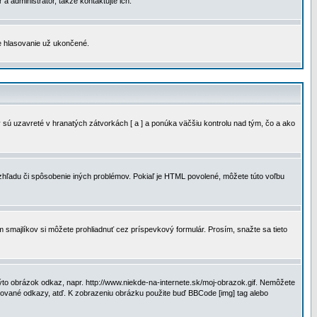
a administrátor, takže kontaktujte ich.
je hlasovanie už ukončené.
 sú uzavreté v hranatých zátvorkách [ a ] a ponúka väčšiu kontrolu nad tým, čo a ako
vzhľadu či spôsobenie iných problémov. Pokiaľ je HTML povolené, môžete túto voľbu
m smajlíkov si môžete prohliadnuť cez príspevkový formulár. Prosím, snažte sa tieto
to obrázok odkaz, napr. http://www.niekde-na-internete.sk/moj-obrazok.gif. Nemôžete
slované odkazy, atď. K zobrazeniu obrázku použite buď BBCode [img] tag alebo