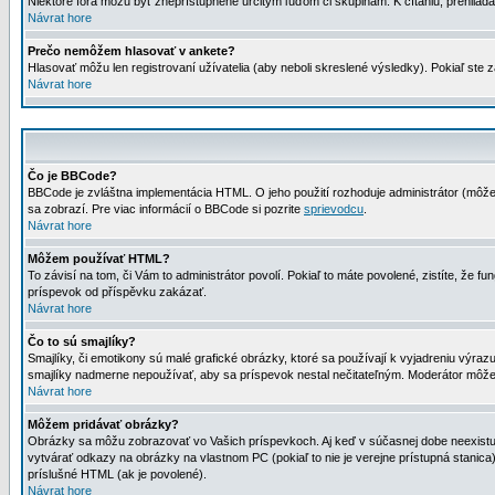
Niektoré fóra môžu byť zneprístupnené určitým ľuďom či skupinám. K čítaniu, prehliadani
Návrat hore
Prečo nemôžem hlasovať v ankete?
Hlasovať môžu len registrovaní užívatelia (aby neboli skreslené výsledky). Pokiaľ st
Návrat hore
Čo je BBCode?
BBCode je zvláštna implementácia HTML. O jeho použití rozhoduje administrátor (môžet
sa zobrazí. Pre viac informácií o BBCode si pozrite
sprievodcu
.
Návrat hore
Môžem používať HTML?
To závisí na tom, či Vám to administrátor povolí. Pokiaľ to máte povolené, zistíte, že fun
príspevok od příspěvku zakázať.
Návrat hore
Čo to sú smajlíky?
Smajlíky, či emotikony sú malé grafické obrázky, ktoré sa používají k vyjadreniu výra
smajlíky nadmerne nepoužívať, aby sa príspevok nestal nečitateľným. Moderátor môž
Návrat hore
Môžem pridávať obrázky?
Obrázky sa môžu zobrazovať vo Vašich príspevkoch. Aj keď v súčasnej dobe neexistuje
vytvárať odkazy na obrázky na vlastnom PC (pokiaľ to nie je verejne prístupná stani
príslušné HTML (ak je povolené).
Návrat hore