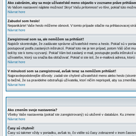
Ako zabránim, aby sa moje užívateľské meno objavilo v zozname práve prihlás
Vo Vašom nastavení nájdete možnosť
Skryť Vašu prítomnosť vo fóre
, pokiaľ túto mož
Návrat hore
Zabudol som heslo!
Nepanikárte! Vaše heslo môžeme obnovit. V tomto prípade stlačte na prihlasovacej strá
Návrat hore
Zaregistroval som sa, ale nemôžem sa prihlásiť!
Najskôr skontrolujte, že zadávate správne užívateľské meno a heslo. Pokiaľ sú v poria
postupovať podľa zaslaných inštrukcií. Pokiaľ toto nie je ten prípad, potom Váš účet mu
boli by ste k tomu vyzvaný. Pokiaľ Vám bol zaslaný e-mail, postupujte podľa inštrukcií
užívateľov, ktorý sa snažia iba obťažovať. Pokiaľ si ste istí, že e-mailová adresa, ktorú 
Návrat hore
V minulosti som sa zaregistroval, avšak teraz sa nemôžem prihlásiť!
Najpravdepodobnejšie dôvody: zadali ste chybné uživateľské meno alebo heslo (skontroluj
to bežné, že sa pravidelne odstraňujú užívatelia, ktorí ničím neprispeli, aby sa zmenši
Návrat hore
Ako zmením svoje nastavenia?
Všetky Vaše nastavenia (pokiaľ ste zaregistrovaný) sú uložené v databáze. Ku zmene s
Návrat hore
Časy sú chybné!
Časy sú takmer vždy v poriadku, avšak to, čo vidíte sú časy zobrazené v inom časo