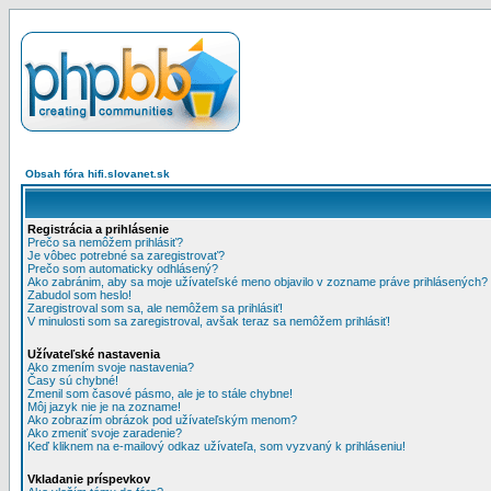
Obsah fóra hifi.slovanet.sk
Registrácia a prihlásenie
Prečo sa nemôžem prihlásiť?
Je vôbec potrebné sa zaregistrovať?
Prečo som automaticky odhlásený?
Ako zabránim, aby sa moje užívateľské meno objavilo v zozname práve prihlásených?
Zabudol som heslo!
Zaregistroval som sa, ale nemôžem sa prihlásiť!
V minulosti som sa zaregistroval, avšak teraz sa nemôžem prihlásiť!
Užívateľské nastavenia
Ako zmením svoje nastavenia?
Časy sú chybné!
Zmenil som časové pásmo, ale je to stále chybne!
Môj jazyk nie je na zozname!
Ako zobrazím obrázok pod užívateľským menom?
Ako zmeniť svoje zaradenie?
Keď kliknem na e-mailový odkaz užívateľa, som vyzvaný k prihláseniu!
Vkladanie príspevkov