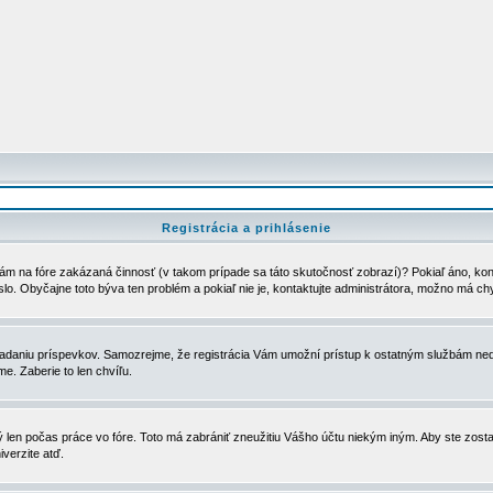
Registrácia a prihlásenie
ám na fóre zakázaná činnosť (v takom prípade sa táto skutočnosť zobrazí)? Pokiaľ áno, kontak
eslo. Obyčajne toto býva ten problém a pokiaľ nie je, kontaktujte administrátora, možno má ch
u vkladaniu príspevkov. Samozrejme, že registrácia Vám umožní prístup k ostatným službám
e. Zaberie to len chvíľu.
ý len počas práce vo fóre. Toto má zabrániť zneužitiu Vášho účtu niekým iným. Aby ste zostal
iverzite atď.