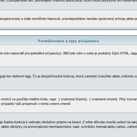
u, či prispievaniu atď. potrebujete zvláštnu autorizáciu, ktorú môže poskytnúť len moderátor 
e zaregistrovaný a stále nemôžete hlasovať, pravdepodobne nemáte oprávnený prístup alebo 
Formátovanie a typy príspevkov
e toto nepovoliť pre jednotlivé príspevky). BBCode sám o sebe je podobný štýlu HTML, tagy
gujú len niektoré tagy. Čo je
bezpečnostná
funkcia, ktorá zamedzí zneužitiu alebo zničeniu 
zu emócií za použitia malého kódu, napr. :) znamená šťastný, :( znamená smutný. Plný zozna
e prípadne Váš príspevok v tomto smere zmeniť.
 žiadna funkcia k nahratiu obrázkov priamo na board. Z tohto dôvodu musíte uviesť na taký
ca) alebo obrázky za preverujúcimi mechanizmami, napr. schránky hotmail alebo yahoo, zahe