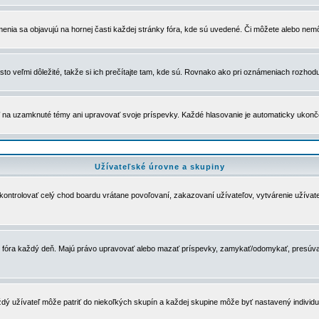
menia sa objavujú na hornej časti každej stránky fóra, kde sú uvedené. Či môžete alebo nemô
to veľmi dôležité, takže si ich prečítajte tam, kde sú. Rovnako ako pri oznámeniach rozhoduje
a uzamknuté témy ani upravovať svoje príspevky. Každé hlasovanie je automaticky ukon
Užívateľské úrovne a skupiny
u kontrolovať celý chod boardu vrátane povoľovaní, zakazovaní užívateľov, vytvárenie užíva
 chod fóra každý deň. Majú právo upravovať alebo mazať príspevky, zamykať/odomykať, presúva
dý užívateľ môže patriť do niekoľkých skupín a každej skupine môže byť nastavený individuá