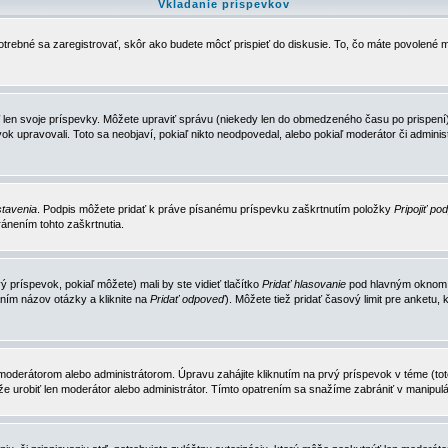
Vkladanie príspevkov
trebné sa zaregistrovať, skôr ako budete môcť prispieť do diskusie. To, čo máte povolené m
 len svoje príspevky. Môžete upraviť správu (niekedy len do obmedzeného času po prispení) 
k upravovali. Toto sa neobjaví, pokiaľ nikto neodpovedal, alebo pokiaľ moderátor či adminis
tavenia
. Podpis môžete pridať k práve písanému príspevku zaškrtnutím položky
Pripojiť po
ánením tohto zaškrtnutia.
 príspevok, pokiaľ môžete) mali by ste vidieť tlačítko
Pridať hlasovanie
pod hlavným oknom n
ním názov otázky a kliknite na
Pridať odpoveď
). Môžete tiež pridať časový limit pre anket
erátorom alebo administrátorom. Úpravu zahájite kliknutím na prvý príspevok v téme (toto 
e urobiť len moderátor alebo administrátor. Tímto opatrením sa snažíme zabrániť v manipulá