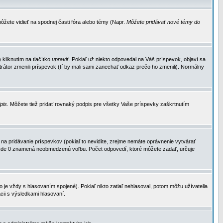
ôžete vidieť na spodnej časti fóra alebo témy (Napr.
Môžete pridávať nové témy do
kliknutím na tlačítko
upraviť
. Pokiaľ už niekto odpovedal na Váš príspevok, objaví sa
trátor zmenili príspevok (tí by mali sami zanechať odkaz prečo ho zmenili). Normálny
dpis
. Môžete tiež pridať rovnaký podpis pre všetky Vaše príspevky zaškrtnutím
a pridávanie príspevkov (pokiaľ to nevidíte, zrejme nemáte oprávnenie vytvárať
u, kde 0 znamená neobmedzenú voľbu. Počet odpovedí, ktoré môžete zadať, určuje
je vždy s hlasovaním spojené). Pokiaľ nikto zatiaľ nehlasoval, potom môžu užívatelia
cii s výsledkami hlasovaní.