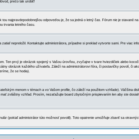
dôvod, prečo tak urobiť!
, tak tou najpravdepodobnejšou odpoveďou je, že sa jedná o letný čas. Fórum nie je stavané
u trvania letného času.
zatiaľ nepreložil. Kontaktujte administrátora, prípadne si preklad vytvorte sami. Pre viac in
. Ten prvý je obrázok spojený s Vašou úrovňou, zvyčajne v tvare hviezdičiek alebo kocočiek
tny obrázok každého užívateľa. Záleží na administrátorovi fóra, či postavičky povolí, či ak
eríme, že se hodia).
ateľským menom v témach a vo Vašom profile, čo záleží na použitom vzhľade). Väčšina disk
ôže mať zvláštny vzhľad. Prosím, nezaťažujte board zbytočným prispievaním len aby ste dosi
ulár (pokiaľ administrátor túto možnosť povolil). Toto opatrenie umožňuje zbaviť sa otravný