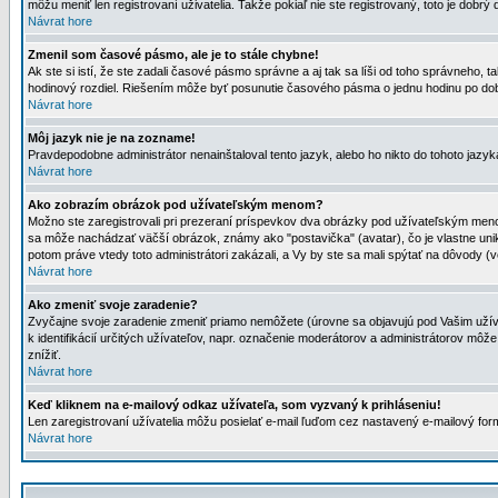
môžu meniť len registrovaní uživatelia. Takže pokiaľ nie ste registrovaný, toto je dobrý 
Návrat hore
Zmenil som časové pásmo, ale je to stále chybne!
Ak ste si istí, že ste zadali časové pásmo správne a aj tak sa líši od toho správneho
hodinový rozdiel. Riešením môže byť posunutie časového pásma o jednu hodinu po dob
Návrat hore
Môj jazyk nie je na zozname!
Pravdepodobne administrátor nenainštaloval tento jazyk, alebo ho nikto do tohoto jazyka 
Návrat hore
Ako zobrazím obrázok pod užívateľským menom?
Možno ste zaregistrovali pri prezeraní príspevkov dva obrázky pod užívateľským menom
sa môže nachádzať väčší obrázok, známy ako "postavička" (avatar), čo je vlastne uniká
potom práve vtedy toto administrátori zakázali, a Vy by ste sa mali spýtať na dôvody (v
Návrat hore
Ako zmeniť svoje zaradenie?
Zvyčajne svoje zaradenie zmeniť priamo nemôžete (úrovne sa objavujú pod Vašim užív
k identifikácií určitých užívateľov, napr. označenie moderátorov a administrátorov m
znížiť.
Návrat hore
Keď kliknem na e-mailový odkaz užívateľa, som vyzvaný k prihláseniu!
Len zaregistrovaní užívatelia môžu posielať e-mail ľuďom cez nastavený e-mailový form
Návrat hore