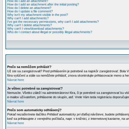
How do I add an attachment?
How do I add an attachment after the initial posting?
How do I delete an attachment?
How do I update a file comment?
Why isn't my attachment visible in the post?
Why can't I add attachments?
I've got the necessary permissions, why can't I add attachments?
Why can't I delete attachments?
Why can't I view/download attachments?
Who do I contact about illegal or possibly illegal attachments?
Prečo sa nemôžem prihlásiť?
Už ste sa zaregistrovali? Pred prihlásením je potrebné sa najskôr zaregistrovať. Bola V
fóra vylúčení a stále sa nemôžete prihlásiť, znova skontrolujte prihlasovacie meno a h
Návrat hore
Je vôbec potrebné sa zaregistrovať?
Nemusíte. Všetko záleží na administrátorovi fóra, či je potrebné sa zaregistrovať k
e-mailov užívateľom, prihlásenie do skupín, atď. Vrele Vám teda registráciu doporučujem
Návrat hore
Prečo som automaticky odhlásený?
Pokiaľ nezaškrtnete tlačítko
Prihlásiť automaticky pri ďalšej návšteve
, budete prihlásen
keď sa prihlasujete z verejného počítača, napr. v knižnici, z internetovej kaviarne, na un
Návrat hore