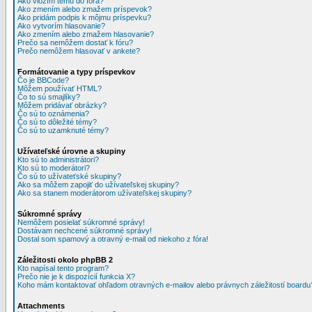
Ako vložím tému do fóra?
Ako zmením alebo zmažem príspevok?
Ako pridám podpis k môjmu príspevku?
Ako vytvorím hlasovanie?
Ako zmením alebo zmažem hlasovanie?
Prečo sa nemôžem dostať k fóru?
Prečo nemôžem hlasovať v ankete?
Formátovanie a typy príspevkov
Čo je BBCode?
Môžem používať HTML?
Čo to sú smajlíky?
Môžem pridávať obrázky?
Čo sú to oznámenia?
Čo sú to dôležité témy?
Čo sú to uzamknuté témy?
Užívateľské úrovne a skupiny
Kto sú to administrátori?
Kto sú to moderátori?
Čo sú to užívateťské skupiny?
Ako sa môžem zapojiť do užívateľskej skupiny?
Ako sa stanem moderátorom užívateľskej skupiny?
Súkromné správy
Nemôžem posielať súkromné správy!
Dostávam nechcené súkromné správy!
Dostal som spamový a otravný e-mail od niekoho z fóra!
Záležitosti okolo phpBB 2
Kto napísal tento program?
Prečo nie je k dispozícií funkcia X?
Koho mám kontaktovať ohľadom otravných e-mailov alebo právnych záležitostí boardu
Attachments