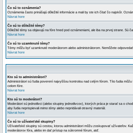
Čo sú to oznámenia?
Oznámenia často prinášajú dôležité informácie a mali by ste ich čítať čo najskôr. Ozná
Návrat hore
Čo sú to dôležité témy?
Dôležité témy sa objavujú na fóre hned pod oznámeniami, ale iba na prvej strane. Sú čas
Návrat hore
Čo sú to uzamknuté témy?
Témy môžu byť uzamknuté moderátorom alebo administrátorom. Nemôžete odpovedať n
Návrat hore
Kto sú to administrátori?
Administrátori sú ľudia poverení najvyššou kontrolou nad celým fórom. Títo ľudia môž
celom fóre.
Návrat hore
Kto sú to moderátori?
Moderátori sú jednotlivci (alebo skupiny jednotlivcov), ktorých práca je starať sa o
aby ľudia neprispievali
mimo témy
alebo nepridávali otravný materiál.
Návrat hore
Čo sú to užívateťské skupiny?
Užívateľské skupiny sú cestou, ktorou administrátori môžu zoskupovať užívateľov. Kaž
moderátorov fóra, alebo im dať prístup na súkromné fórum, atď.