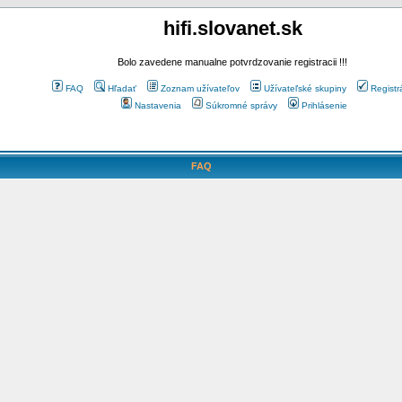
hifi.slovanet.sk
Bolo zavedene manualne potvrdzovanie registracii !!!
FAQ
Hľadať
Zoznam užívateľov
Užívateľské skupiny
Registr
Nastavenia
Súkromné správy
Prihlásenie
FAQ