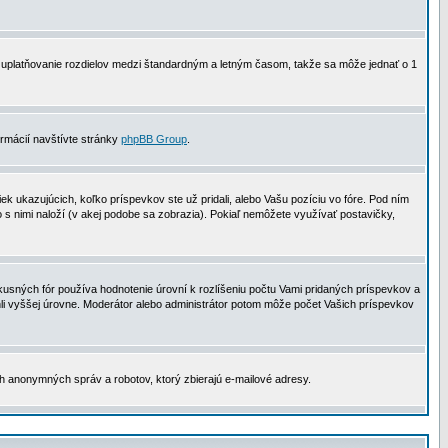
 na uplatňovanie rozdielov medzi štandardným a letným časom, takže sa môže jednať o 1
formácií navštívte stránky
phpBB Group
.
 ukazujúcich, koľko príspevkov ste už pridali, alebo Vašu pozíciu vo fóre. Pod ním
o s nimi naloží (v akej podobe sa zobrazia). Pokiaľ nemôžete využívať postavičky,
usných fór používa hodnotenie úrovní k rozlíšeniu počtu Vami pridaných príspevkov a
ahli vyššej úrovne. Moderátor alebo administrátor potom môže počet Vašich príspevkov
ch anonymných správ a robotov, ktorý zbierajú e-mailové adresy.