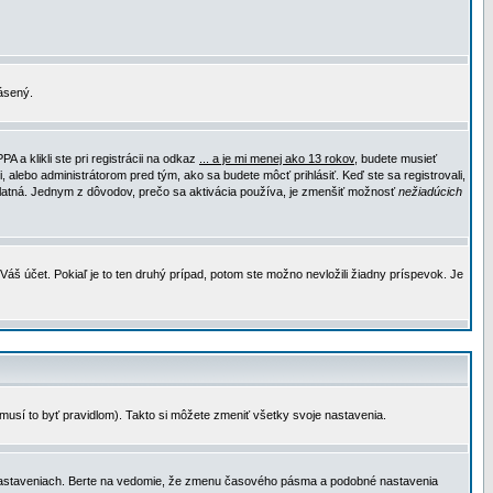
lásený.
a klikli ste pri registrácii na odkaz
... a je mi menej ako 13 rokov
, budete musieť
, alebo administrátorom pred tým, ako sa budete môcť prihlásiť. Keď ste sa registrovali,
e platná. Jednym z dôvodov, prečo sa aktivácia používa, je zmenšiť možnosť
nežiadúcich
Váš účet. Pokiaľ je to ten druhý prípad, potom ste možno nevložili žiadny príspevok. Je
emusí to byť pravidlom). Takto si môžete zmeniť všetky svoje nastavenia.
 nastaveniach. Berte na vedomie, že zmenu časového pásma a podobné nastavenia