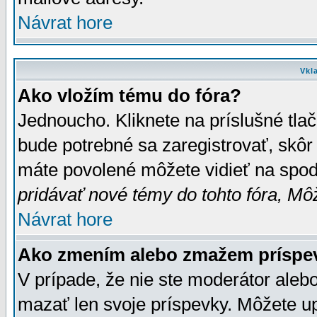
Návrat hore
Vkl
Ako vložím tému do fóra?
Jednoucho. Kliknete na príslušné tla
bude potrebné sa zaregistrovať, skôr 
máte povolené môžete vidieť na spodn
pridávať nové témy do tohto fóra, Môž
Návrat hore
Ako zmením alebo zmažem príspe
V prípade, že nie ste moderátor aleb
mazať len svoje príspevky. Môžete u