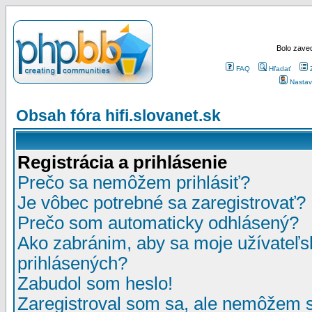
Bolo zaved
FAQ
Hľadať
Nastav
Obsah fóra hifi.slovanet.sk
Registrácia a prihlásenie
Prečo sa nemôžem prihlásiť?
Je vôbec potrebné sa zaregistrovať?
Prečo som automaticky odhlásený?
Ako zabránim, aby sa moje užívateľ
prihlásených?
Zabudol som heslo!
Zaregistroval som sa, ale nemôžem sa