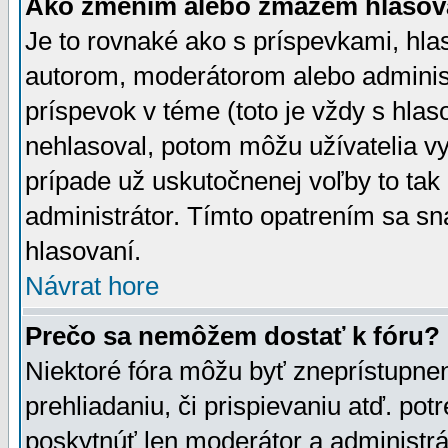
Ako zmením alebo zmažem hlasov
Je to rovnaké ako s príspevkami, h
autorom, moderátorom alebo administ
príspevok v téme (toto je vždy s hlas
nehlasoval, potom môžu užívatelia v
prípade už uskutočnenej voľby to tak
administrátor. Tímto opatrením sa sn
hlasovaní.
Návrat hore
Prečo sa nemôžem dostať k fóru?
Niektoré fóra môžu byť zneprístupnen
prehliadaniu, či prispievaniu atď. pot
poskytnúť len moderátor a administrát