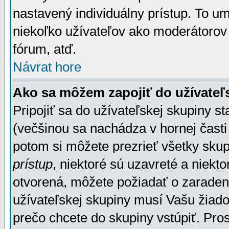
nastavený individuálny prístup. To u
niekoľko užívateľov ako moderátorov 
fórum, atď.
Návrat hore
Ako sa môžem zapojiť do užívateľ
Pripojiť sa do užívateľskej skupiny s
(večšinou sa nachádza v hornej časti 
potom si môžete prezrieť všetky sku
prístup
, niektoré sú uzavreté a niekt
otvorená, môžete požiadať o zaradeni
užívateľskej skupiny musí Vašu žiado
prečo chcete do skupiny vstúpiť. Pro