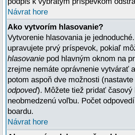
podpis k vybratým príspevkom odstrá
Návrat hore
Ako vytvorím hlasovanie?
Vytvorenie hlasovania je jednoduché.
upravujete prvý príspevok, pokiaľ môž
hlasovanie
pod hlavným oknom na prid
zrejme nemáte oprávnenie vytvárať an
potom aspoň dve možnosti (nastavte 
odpoveď
). Môžete tiež pridať časový
neobmedzenú voľbu. Počet odpovedí, 
boardu.
Návrat hore