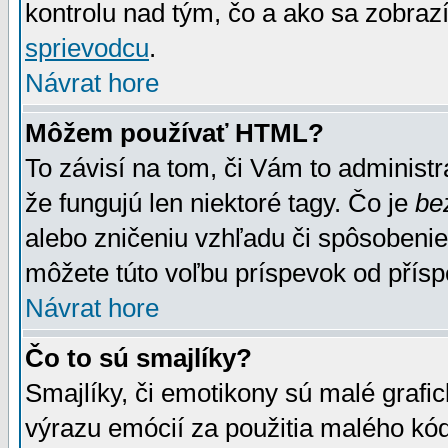
kontrolu nad tým, čo a ako sa zobrazí
sprievodcu
.
Návrat hore
Môžem používať HTML?
To závisí na tom, či Vám to administrá
že fungujú len niektoré tagy. Čo je
be
alebo zničeniu vzhľadu či spôsobeni
môžete túto voľbu príspevok od přís
Návrat hore
Čo to sú smajlíky?
Smajlíky, či emotikony sú malé grafic
výrazu emócií za použitia malého kód