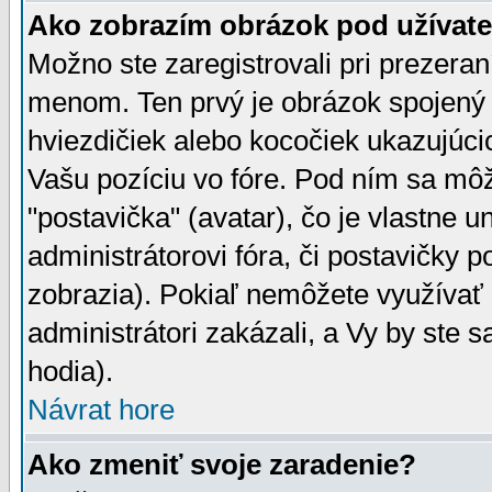
Ako zobrazím obrázok pod užíva
Možno ste zaregistrovali pri prezera
menom. Ten prvý je obrázok spojený 
hviezdičiek alebo kocočiek ukazujúcic
Vašu pozíciu vo fóre. Pod ním sa m
"postavička" (avatar), čo je vlastne 
administrátorovi fóra, či postavičky p
zobrazia). Pokiaľ nemôžete využívať 
administrátori zakázali, a Vy by ste 
hodia).
Návrat hore
Ako zmeniť svoje zaradenie?