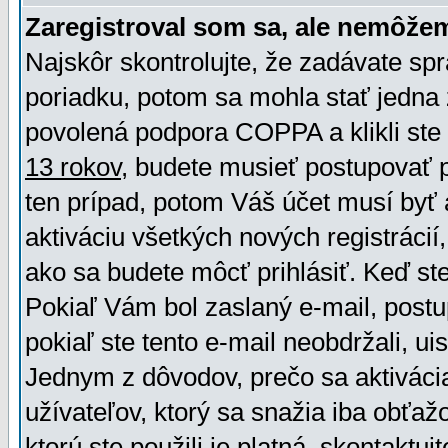
Zaregistroval som sa, ale nemôžem
Najskôr skontrolujte, že zadávate sp
poriadku, potom sa mohla stať jedna 
povolená podpora COPPA a klikli ste 
13 rokov
, budete musieť postupovať po
ten prípad, potom Váš účet musí byť 
aktiváciu všetkých nových registráci
ako sa budete môcť prihlásiť. Keď ste 
Pokiaľ Vám bol zaslaný e-mail, postu
pokiaľ ste tento e-mail neobdržali, ui
Jednym z dôvodov, prečo sa aktiváci
užívateľov, ktorý sa snažia iba obťažo
ktorú ste použili je platná, skontaktuj