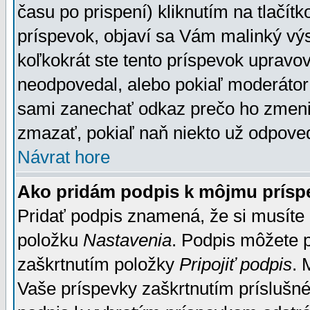
času po prispení) kliknutím na tlačít
príspevok, objaví sa Vám malinký výs
koľkokrát ste tento príspevok upravova
neodpovedal, alebo pokiaľ moderátor č
sami zanechať odkaz prečo ho zmenil
zmazať, pokiaľ naň niekto už odpoved
Návrat hore
Ako pridám podpis k môjmu prísp
Pridať podpis znamená, že si musíte n
položku
Nastavenia
. Podpis môžete 
zaškrtnutím položky
Pripojiť podpis
. 
Vaše príspevky zaškrtnutím príslušné