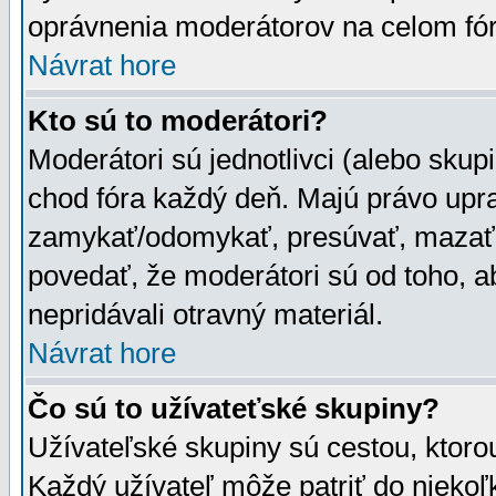
oprávnenia moderátorov na celom fór
Návrat hore
Kto sú to moderátori?
Moderátori sú jednotlivci (alebo skupi
chod fóra každý deň. Majú právo upr
zamykať/odomykať, presúvať, mazať a
povedať, že moderátori sú od toho, a
nepridávali otravný materiál.
Návrat hore
Čo sú to užívateťské skupiny?
Užívateľské skupiny sú cestou, ktoro
Každý užívateľ môže patriť do nieko