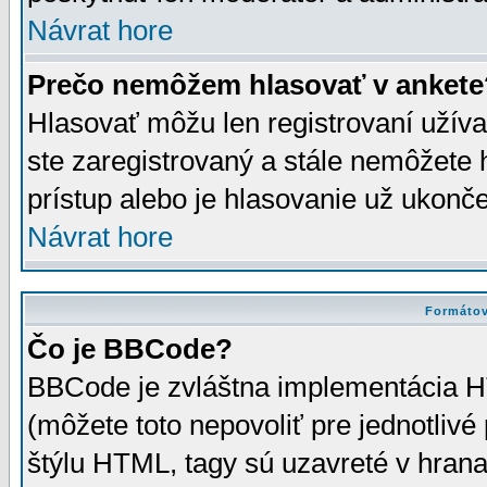
Návrat hore
Prečo nemôžem hlasovať v ankete
Hlasovať môžu len registrovaní užívat
ste zaregistrovaný a stále nemôžet
prístup alebo je hlasovanie už ukonč
Návrat hore
Formátov
Čo je BBCode?
BBCode je zvláštna implementácia HT
(môžete toto nepovoliť pre jednotli
štýlu HTML, tagy sú uzavreté v hrana