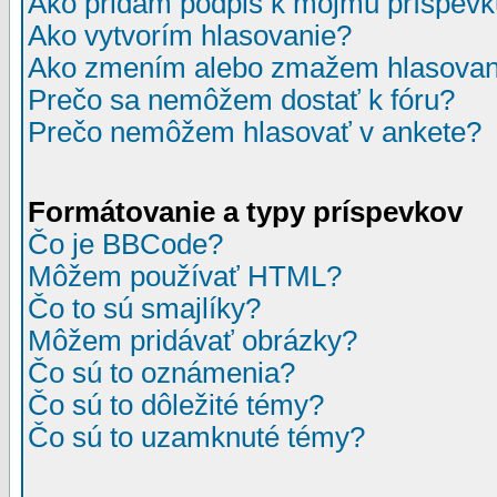
Ako pridám podpis k môjmu príspev
Ako vytvorím hlasovanie?
Ako zmením alebo zmažem hlasovan
Prečo sa nemôžem dostať k fóru?
Prečo nemôžem hlasovať v ankete?
Formátovanie a typy príspevkov
Čo je BBCode?
Môžem používať HTML?
Čo to sú smajlíky?
Môžem pridávať obrázky?
Čo sú to oznámenia?
Čo sú to dôležité témy?
Čo sú to uzamknuté témy?