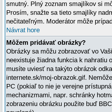
smutný. Plný zoznam smajlíkov si mô
Prosím, snažte sa tieto smajlíky nad
nečitateľným. Moderátor môže prípa
Návrat hore
Môžem pridávať obrázky?
Obrázky sa môžu zobrazovať vo Vaši
neexistuje žiadna funkcia k nahratiu
musíte uviesť na takýto obrázok odka
internete.sk/moj-obrazok.gif. Nemôž
PC (pokiaľ to nie je verejne prístupn
mechanizmami, napr. schránky hotmai
zobrazeniu obrázku použite buď BBCo