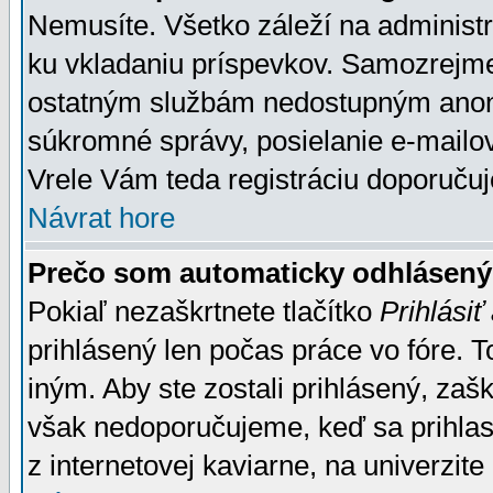
Nemusíte. Všetko záleží na administrá
ku vkladaniu príspevkov. Samozrejme
ostatným službám nedostupným anon
súkromné správy, posielanie e-mailov
Vrele Vám teda registráciu doporučuj
Návrat hore
Prečo som automaticky odhlásen
Pokiaľ nezaškrtnete tlačítko
Prihlásiť
prihlásený len počas práce vo fóre. 
iným. Aby ste zostali prihlásený, zaškr
však nedoporučujeme, keď sa prihlasuj
z internetovej kaviarne, na univerzite 