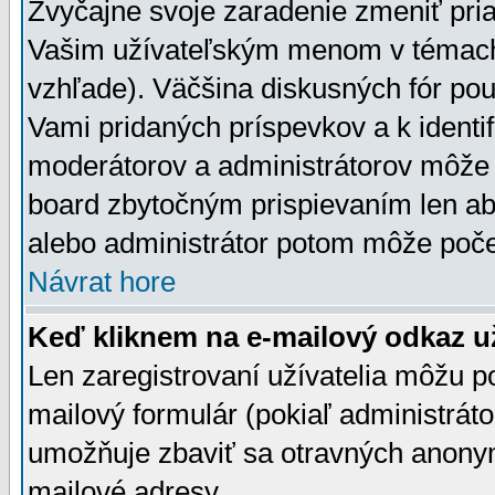
Zvyčajne svoje zaradenie zmeniť pr
Vašim užívateľským menom v témach 
vzhľade). Väčšina diskusných fór pou
Vami pridaných príspevkov a k identif
moderátorov a administrátorov môže 
board zbytočným prispievaním len aby
alebo administrátor potom môže počet
Návrat hore
Keď kliknem na e-mailový odkaz už
Len zaregistrovaní užívatelia môžu p
mailový formulár (pokiaľ administráto
umožňuje zbaviť sa otravných anonym
mailové adresy.