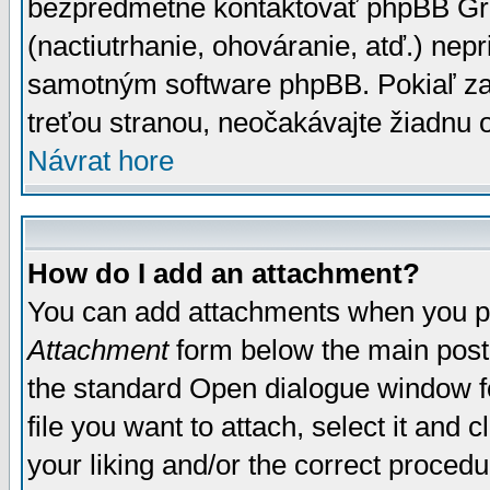
bezpredmetné kontaktovať phpBB Grou
(nactiutrhanie, ohováranie, atď.) ne
samotným software phpBB. Pokiaľ zaš
treťou stranou, neočakávajte žiadnu
Návrat hore
How do I add an attachment?
You can add attachments when you p
Attachment
form below the main post
the standard Open dialogue window fo
file you want to attach, select it and
your liking and/or the correct proced