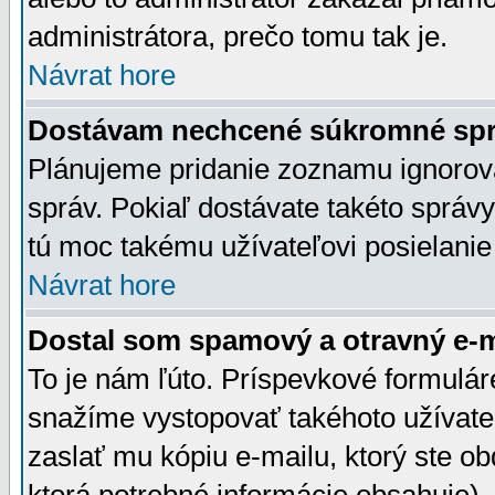
administrátora, prečo tomu tak je.
Návrat hore
Dostávam nechcené súkromné spr
Plánujeme pridanie zoznamu ignorov
správ. Pokiaľ dostávate takéto správy
tú moc takému užívateľovi posielanie
Návrat hore
Dostal som spamový a otravný e-ma
To je nám ľúto. Príspevkové formulá
snažíme vystopovať takéhoto užívateľ
zaslať mu kópiu e-mailu, ktorý ste obdr