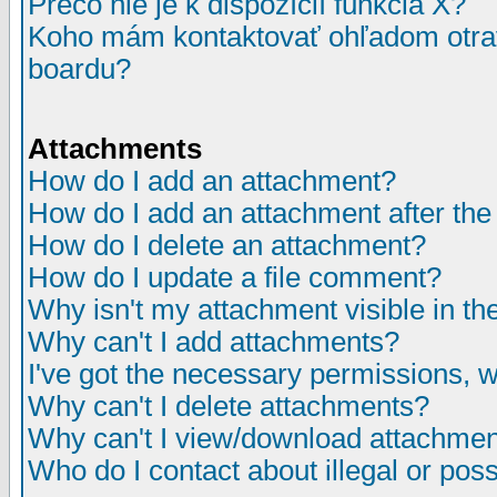
Prečo nie je k dispozícií funkcia X?
Koho mám kontaktovať ohľadom otrav
boardu?
Attachments
How do I add an attachment?
How do I add an attachment after the i
How do I delete an attachment?
How do I update a file comment?
Why isn't my attachment visible in th
Why can't I add attachments?
I've got the necessary permissions, 
Why can't I delete attachments?
Why can't I view/download attachme
Who do I contact about illegal or poss