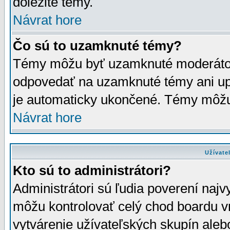
dôležité témy.
Návrat hore
Čo sú to uzamknuté témy?
Témy môžu byť uzamknuté moderáto
odpovedať na uzamknuté témy ani up
je automaticky ukončené. Témy môžu
Návrat hore
Užívate
Kto sú to administrátori?
Administrátori sú ľudia poverení najv
môžu kontrolovať celý chod boardu v
vytvárenie užívateľských skupín aleb