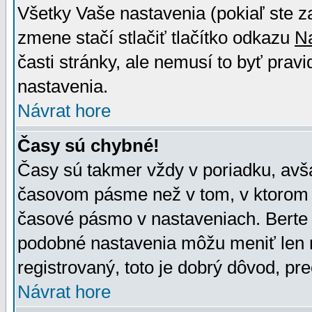
Všetky Vaše nastavenia (pokiaľ ste z
zmene stačí stlačiť tlačítko odkazu
N
časti stránky, ale nemusí to byť prav
nastavenia.
Návrat hore
Časy sú chybné!
Časy sú takmer vždy v poriadku, avša
časovom pásme než v tom, v ktorom s
časové pásmo v nastaveniach. Bert
podobné nastavenia môžu meniť len re
registrovaný, toto je dobrý dôvod, pre
Návrat hore