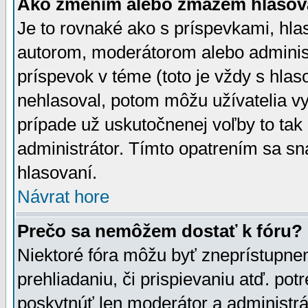
Ako zmením alebo zmažem hlasov
Je to rovnaké ako s príspevkami, h
autorom, moderátorom alebo administ
príspevok v téme (toto je vždy s hlas
nehlasoval, potom môžu užívatelia v
prípade už uskutočnenej voľby to tak
administrátor. Tímto opatrením sa sn
hlasovaní.
Návrat hore
Prečo sa nemôžem dostať k fóru?
Niektoré fóra môžu byť zneprístupnen
prehliadaniu, či prispievaniu atď. pot
poskytnúť len moderátor a administrát