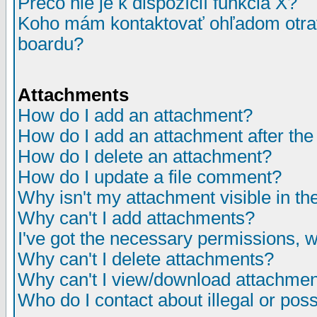
Prečo nie je k dispozícií funkcia X?
Koho mám kontaktovať ohľadom otrav
boardu?
Attachments
How do I add an attachment?
How do I add an attachment after the i
How do I delete an attachment?
How do I update a file comment?
Why isn't my attachment visible in th
Why can't I add attachments?
I've got the necessary permissions, 
Why can't I delete attachments?
Why can't I view/download attachme
Who do I contact about illegal or poss