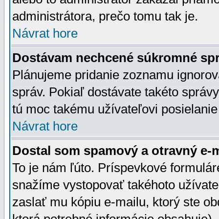
administrátora, prečo tomu tak je.
Návrat hore
Dostávam nechcené súkromné spr
Plánujeme pridanie zoznamu ignorov
správ. Pokiaľ dostávate takéto správy
tú moc takému užívateľovi posielanie
Návrat hore
Dostal som spamový a otravný e-ma
To je nám ľúto. Príspevkové formulá
snažíme vystopovať takéhoto užívateľ
zaslať mu kópiu e-mailu, ktorý ste obdr