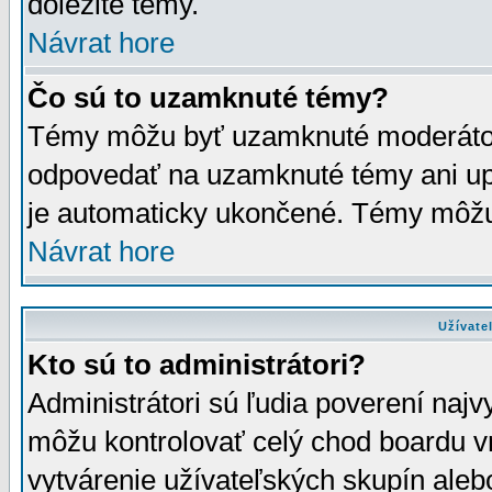
dôležité témy.
Návrat hore
Čo sú to uzamknuté témy?
Témy môžu byť uzamknuté moderáto
odpovedať na uzamknuté témy ani up
je automaticky ukončené. Témy môžu
Návrat hore
Užívate
Kto sú to administrátori?
Administrátori sú ľudia poverení najv
môžu kontrolovať celý chod boardu v
vytvárenie užívateľských skupín aleb