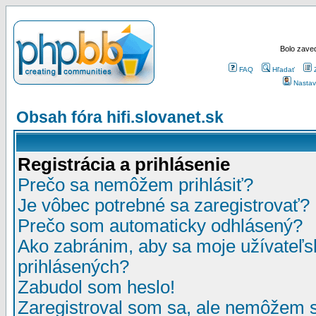
Bolo zaved
FAQ
Hľadať
Nastav
Obsah fóra hifi.slovanet.sk
Registrácia a prihlásenie
Prečo sa nemôžem prihlásiť?
Je vôbec potrebné sa zaregistrovať?
Prečo som automaticky odhlásený?
Ako zabránim, aby sa moje užívateľ
prihlásených?
Zabudol som heslo!
Zaregistroval som sa, ale nemôžem sa