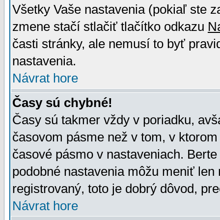
Všetky Vaše nastavenia (pokiaľ ste z
zmene stačí stlačiť tlačítko odkazu
N
časti stránky, ale nemusí to byť prav
nastavenia.
Návrat hore
Časy sú chybné!
Časy sú takmer vždy v poriadku, avša
časovom pásme než v tom, v ktorom s
časové pásmo v nastaveniach. Bert
podobné nastavenia môžu meniť len re
registrovaný, toto je dobrý dôvod, pre
Návrat hore