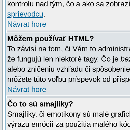
kontrolu nad tým, čo a ako sa zobrazí
sprievodcu
.
Návrat hore
Môžem používať HTML?
To závisí na tom, či Vám to administrá
že fungujú len niektoré tagy. Čo je
be
alebo zničeniu vzhľadu či spôsobeni
môžete túto voľbu príspevok od přís
Návrat hore
Čo to sú smajlíky?
Smajlíky, či emotikony sú malé grafic
výrazu emócií za použitia malého kód