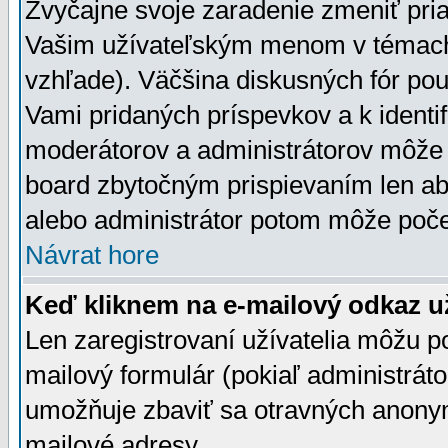
Zvyčajne svoje zaradenie zmeniť pr
Vašim užívateľským menom v témach 
vzhľade). Väčšina diskusných fór pou
Vami pridaných príspevkov a k identif
moderátorov a administrátorov môže 
board zbytočným prispievaním len aby
alebo administrátor potom môže počet
Návrat hore
Keď kliknem na e-mailový odkaz už
Len zaregistrovaní užívatelia môžu p
mailový formulár (pokiaľ administráto
umožňuje zbaviť sa otravných anonym
mailové adresy.