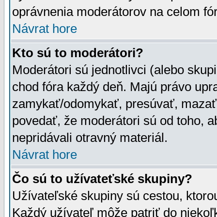
oprávnenia moderátorov na celom fór
Návrat hore
Kto sú to moderátori?
Moderátori sú jednotlivci (alebo skupi
chod fóra každý deň. Majú právo upr
zamykať/odomykať, presúvať, mazať a
povedať, že moderátori sú od toho, a
nepridávali otravný materiál.
Návrat hore
Čo sú to užívateťské skupiny?
Užívateľské skupiny sú cestou, ktoro
Každý užívateľ môže patriť do nieko