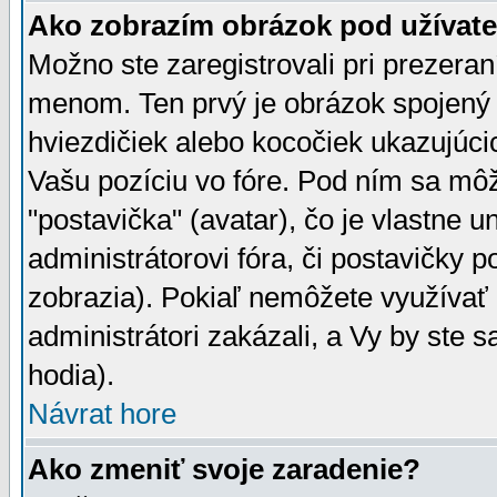
Ako zobrazím obrázok pod užíva
Možno ste zaregistrovali pri prezera
menom. Ten prvý je obrázok spojený 
hviezdičiek alebo kocočiek ukazujúcic
Vašu pozíciu vo fóre. Pod ním sa m
"postavička" (avatar), čo je vlastne 
administrátorovi fóra, či postavičky p
zobrazia). Pokiaľ nemôžete využívať 
administrátori zakázali, a Vy by ste 
hodia).
Návrat hore
Ako zmeniť svoje zaradenie?