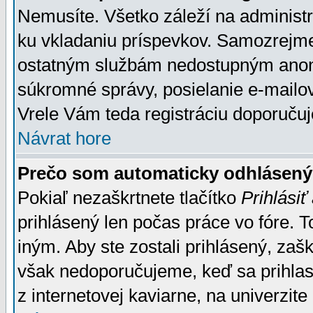
Nemusíte. Všetko záleží na administrá
ku vkladaniu príspevkov. Samozrejme
ostatným službám nedostupným anon
súkromné správy, posielanie e-mailov
Vrele Vám teda registráciu doporučuj
Návrat hore
Prečo som automaticky odhlásen
Pokiaľ nezaškrtnete tlačítko
Prihlásiť
prihlásený len počas práce vo fóre. 
iným. Aby ste zostali prihlásený, zaškr
však nedoporučujeme, keď sa prihlasuj
z internetovej kaviarne, na univerzite 