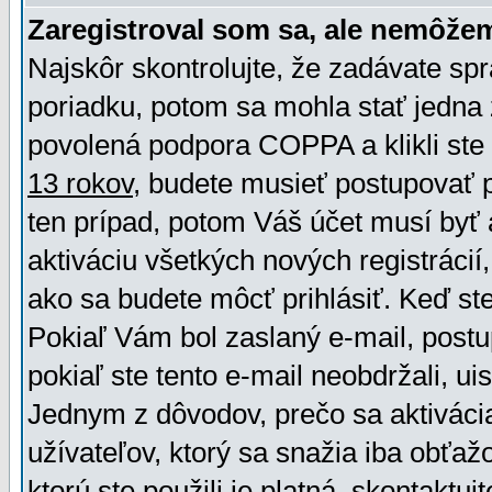
Zaregistroval som sa, ale nemôžem
Najskôr skontrolujte, že zadávate sp
poriadku, potom sa mohla stať jedna 
povolená podpora COPPA a klikli ste 
13 rokov
, budete musieť postupovať po
ten prípad, potom Váš účet musí byť 
aktiváciu všetkých nových registráci
ako sa budete môcť prihlásiť. Keď ste 
Pokiaľ Vám bol zaslaný e-mail, postu
pokiaľ ste tento e-mail neobdržali, ui
Jednym z dôvodov, prečo sa aktiváci
užívateľov, ktorý sa snažia iba obťažo
ktorú ste použili je platná, skontaktuj