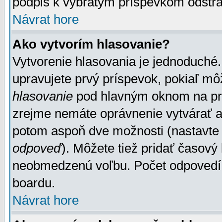
podpis k vybratým príspevkom odstrá
Návrat hore
Ako vytvorím hlasovanie?
Vytvorenie hlasovania je jednoduché.
upravujete prvý príspevok, pokiaľ môž
hlasovanie
pod hlavným oknom na prid
zrejme nemáte oprávnenie vytvárať an
potom aspoň dve možnosti (nastavte 
odpoveď
). Môžete tiež pridať časový
neobmedzenú voľbu. Počet odpovedí, 
boardu.
Návrat hore