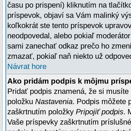
času po prispení) kliknutím na tlačít
príspevok, objaví sa Vám malinký výs
koľkokrát ste tento príspevok upravova
neodpovedal, alebo pokiaľ moderátor č
sami zanechať odkaz prečo ho zmenil
zmazať, pokiaľ naň niekto už odpoved
Návrat hore
Ako pridám podpis k môjmu prísp
Pridať podpis znamená, že si musíte n
položku
Nastavenia
. Podpis môžete 
zaškrtnutím položky
Pripojiť podpis
. 
Vaše príspevky zaškrtnutím príslušné