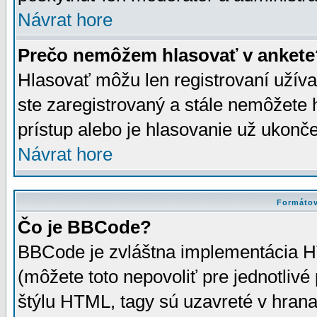
Návrat hore
Prečo nemôžem hlasovať v ankete
Hlasovať môžu len registrovaní užívat
ste zaregistrovaný a stále nemôžet
prístup alebo je hlasovanie už ukonč
Návrat hore
Formátov
Čo je BBCode?
BBCode je zvláštna implementácia HT
(môžete toto nepovoliť pre jednotli
štýlu HTML, tagy sú uzavreté v hrana