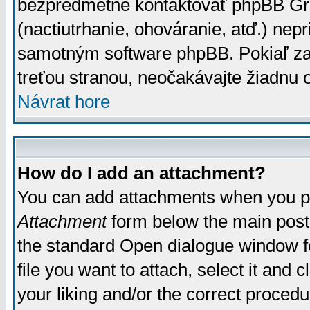
bezpredmetné kontaktovať phpBB Grou
(nactiutrhanie, ohováranie, atď.) ne
samotným software phpBB. Pokiaľ zaš
treťou stranou, neočakávajte žiadnu
Návrat hore
How do I add an attachment?
You can add attachments when you p
Attachment
form below the main post
the standard Open dialogue window fo
file you want to attach, select it and
your liking and/or the correct proced