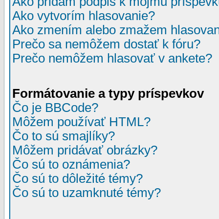
Ako pridám podpis k môjmu príspev
Ako vytvorím hlasovanie?
Ako zmením alebo zmažem hlasovan
Prečo sa nemôžem dostať k fóru?
Prečo nemôžem hlasovať v ankete?
Formátovanie a typy príspevkov
Čo je BBCode?
Môžem používať HTML?
Čo to sú smajlíky?
Môžem pridávať obrázky?
Čo sú to oznámenia?
Čo sú to dôležité témy?
Čo sú to uzamknuté témy?