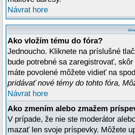
Návrat hore
Vkl
Ako vložím tému do fóra?
Jednoucho. Kliknete na príslušné tla
bude potrebné sa zaregistrovať, skôr 
máte povolené môžete vidieť na spodn
pridávať nové témy do tohto fóra, Môž
Návrat hore
Ako zmením alebo zmažem príspe
V prípade, že nie ste moderátor aleb
mazať len svoje príspevky. Môžete u