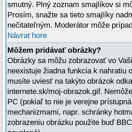
smutný. Plný zoznam smajlíkov si mô
Prosím, snažte sa tieto smajlíky nad
nečitateľným. Moderátor môže prípa
Návrat hore
Môžem pridávať obrázky?
Obrázky sa môžu zobrazovať vo Vaši
neexistuje žiadna funkcia k nahratiu
musíte uviesť na takýto obrázok odka
internete.sk/moj-obrazok.gif. Nemôž
PC (pokiaľ to nie je verejne prístupn
mechanizmami, napr. schránky hotmai
zobrazeniu obrázku použite buď BBCo