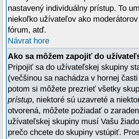
nastavený individuálny prístup. To u
niekoľko užívateľov ako moderátorov 
fórum, atď.
Návrat hore
Ako sa môžem zapojiť do užívateľ
Pripojiť sa do užívateľskej skupiny s
(večšinou sa nachádza v hornej časti 
potom si môžete prezrieť všetky sku
prístup
, niektoré sú uzavreté a niekt
otvorená, môžete požiadať o zaradeni
užívateľskej skupiny musí Vašu žiado
prečo chcete do skupiny vstúpiť. Pro